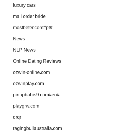
luxury cars
mail order bride
mostbeter.com#pt#
News
NLP News
Online Dating Reviews
ozwin-online.com
ozwinplay.com
pinupbahis9.com#en#
playgrw.com
qrqr
ragingbullaustralia.com