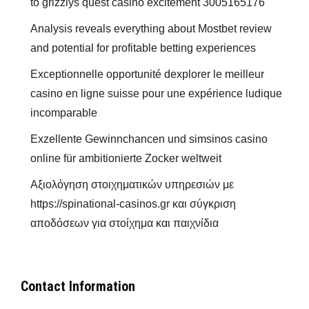
to grizzlys quest casino excitement 3005165176
Analysis reveals everything about Mostbet review
and potential for profitable betting experiences
Exceptionnelle opportunité dexplorer le meilleur
casino en ligne suisse pour une expérience ludique
incomparable
Exzellente Gewinnchancen und simsinos casino
online für ambitionierte Zocker weltweit
Αξιολόγηση στοιχηματικών υπηρεσιών με
https://spinational-casinos.gr και σύγκριση
αποδόσεων για στοίχημα και παιχνίδια
Contact Information