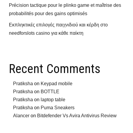
Précision tactique pour le plinko game et maîtrise des
probabilités pour des gains optimisés
Εκπληκτικές επιλογές παιχνιδιού και κέρδη στο
needforslots casino για κάθε παίκτη
Recent Comments
Pratiksha
on
Keypad mobile
Pratiksha
on
BOTTLE
Pratiksha
on
laptop table
Pratiksha
on
Puma Sneakers
Alancer
on
Bitdefender Vs Avira Antivirus Review