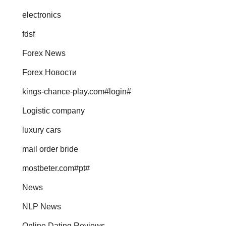
electronics
fdsf
Forex News
Forex Новости
kings-chance-play.com#login#
Logistic company
luxury cars
mail order bride
mostbeter.com#pt#
News
NLP News
Online Dating Reviews