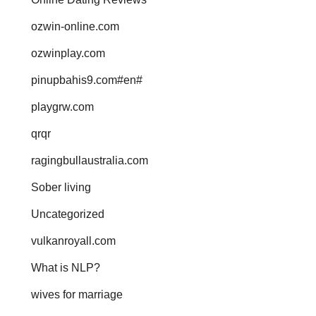
ozwin-online.com
ozwinplay.com
pinupbahis9.com#en#
playgrw.com
qrqr
ragingbullaustralia.com
Sober living
Uncategorized
vulkanroyall.com
What is NLP?
wives for marriage