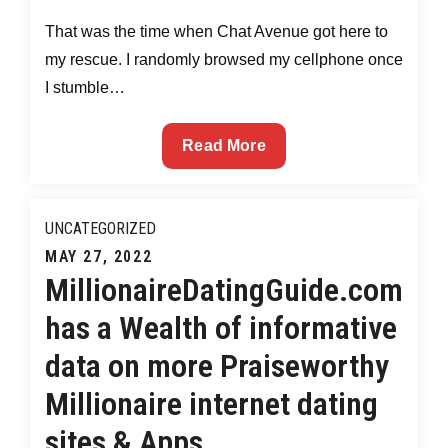
For
That was the time when Chat Avenue got here to
my rescue. I randomly browsed my cellphone once
Hot
I stumble…
In
Black
Read More
Search
Of
Girl
A
UNCATEGORIZED
Chatavenue
Posted
MAY 27, 2022
Evaluation
MillionaireDatingGuide.com
on
Online?
has a Wealth of informative
Read
This!
data on more Praiseworthy
Millionaire internet dating
sites & Apps