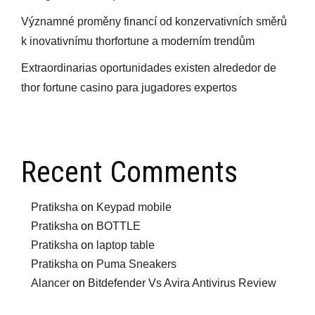
Významné proměny financí od konzervativních směrů
k inovativnímu thorfortune a moderním trendům
Extraordinarias oportunidades existen alrededor de
thor fortune casino para jugadores expertos
Recent Comments
Pratiksha
on
Keypad mobile
Pratiksha
on
BOTTLE
Pratiksha
on
laptop table
Pratiksha
on
Puma Sneakers
Alancer
on
Bitdefender Vs Avira Antivirus Review