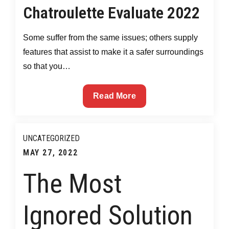
To
Chatroulette Evaluate 2022
on
Make
Associates
Some suffer from the same issues; others supply
Around
features that assist to make it a safer surroundings
The
so that you…
World
In
Chatroulette
Read More
2022
Evaluate
2022
UNCATEGORIZED
Posted
MAY 27, 2022
on
The Most
Ignored Solution