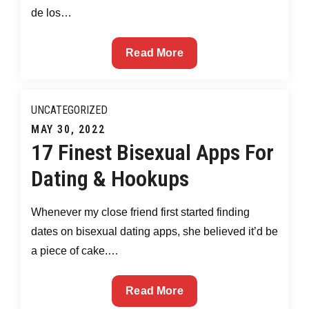
de los…
Read More
La
verdad
UNCATEGORIZED
Posted
MAY 30, 2022
17 Finest Bisexual Apps For
oculta
on
Dating & Hookups
sobre
Whenever my close friend first started finding
dates on bisexual dating apps, she believed it’d be
Cam4
a piece of cake.…
Exposed
17
Read More
Finest