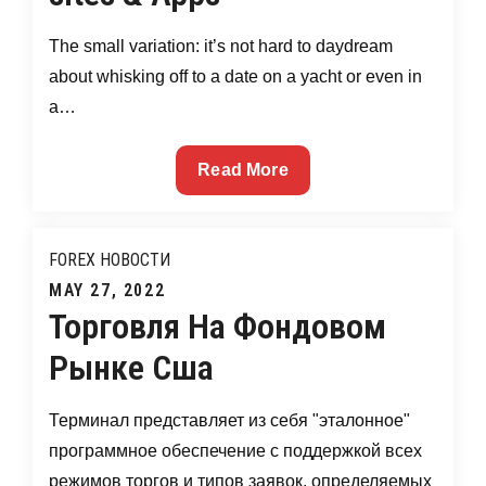
The small variation: it’s not hard to daydream
about whisking off to a date on a yacht or even in
a…
MillionaireDatingGuide.com
Read More
has
a
Wealth
FOREX НОВОСТИ
of
Posted
MAY 27, 2022
informative
Торговля На Фондовом
on
data
Рынке Сша
on
more
Терминал представляет из себя "эталонное"
Praiseworthy
программное обеспечение с поддержкой всех
Millionaire
internet
режимов торгов и типов заявок, определяемых