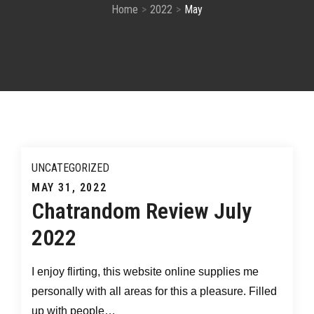
Home
2022
May
UNCATEGORIZED
Posted
MAY 31, 2022
Chatrandom Review July
on
2022
I enjoy flirting, this website online supplies me
personally with all areas for this a pleasure. Filled
up with people…