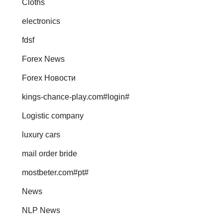
Cloths
electronics
fdsf
Forex News
Forex Новости
kings-chance-play.com#login#
Logistic company
luxury cars
mail order bride
mostbeter.com#pt#
News
NLP News