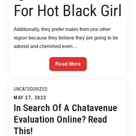
For Hot Black Girl
Additionally, they prefer males from one other
region because they believe they are going to be
adored and cherished even…
Read More
The
Most
UNCATEGORIZED
Posted
MAY 27, 2022
In Search Of A Chatavenue
Ignored
on
Evaluation Online? Read
Solution
This!