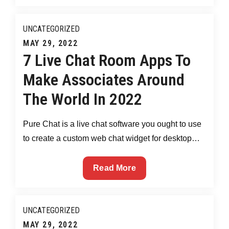
Bisexual
Apps
UNCATEGORIZED
For
Posted
MAY 29, 2022
Dating
7 Live Chat Room Apps To
on
&
Make Associates Around
Hookups
The World In 2022
Pure Chat is a live chat software you ought to use
to create a custom web chat widget for desktop…
7
Read More
Live
Chat
Room
UNCATEGORIZED
Apps
Posted
MAY 29, 2022