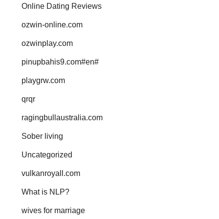
Online Dating Reviews
ozwin-online.com
ozwinplay.com
pinupbahis9.com#en#
playgrw.com
qrqr
ragingbullaustralia.com
Sober living
Uncategorized
vulkanroyall.com
What is NLP?
wives for marriage