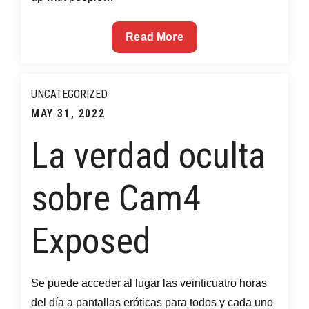
Chatrandom
Read More
Review
July
2022
UNCATEGORIZED
Posted
MAY 31, 2022
on
La verdad oculta
sobre Cam4
Exposed
Se puede acceder al lugar las veinticuatro horas
del día a pantallas eróticas para todos y cada uno