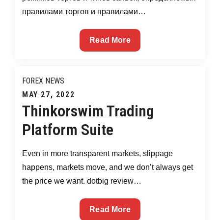
dating
правилами торгов и правилами…
sites
&
Торговля
Read More
Apps
На
Фондовом
Рынке
FOREX NEWS
Сша
Posted
MAY 27, 2022
Thinkorswim Trading
on
Platform Suite
Even in more transparent markets, slippage
happens, markets move, and we don’t always get
the price we want. dotbig review…
Thinkorswim
Read More