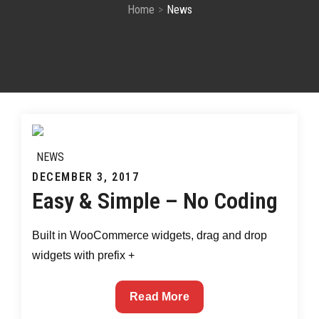
Home
News
NEWS
Posted
DECEMBER 3, 2017
Easy & Simple – No Coding
on
Built in WooCommerce widgets, drag and drop
widgets with prefix +
Easy
Read More
&