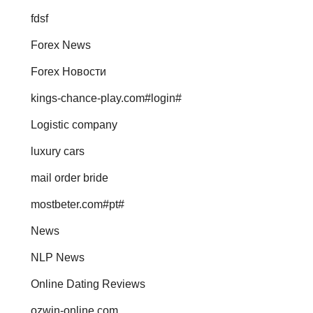
fdsf
Forex News
Forex Новости
kings-chance-play.com#login#
Logistic company
luxury cars
mail order bride
mostbeter.com#pt#
News
NLP News
Online Dating Reviews
ozwin-online.com