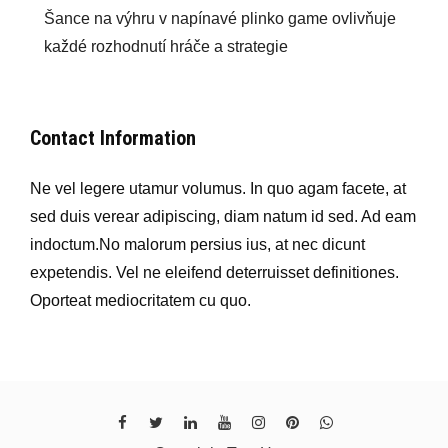
Šance na výhru v napínavé plinko game ovlivňuje
každé rozhodnutí hráče a strategie
Contact Information
Ne vel legere utamur volumus. In quo agam facete, at
sed duis verear adipiscing, diam natum id sed. Ad eam
indoctum.No malorum persius ius, at nec dicunt
expetendis. Vel ne eleifend deterruisset definitiones.
Oporteat mediocritatem cu quo.