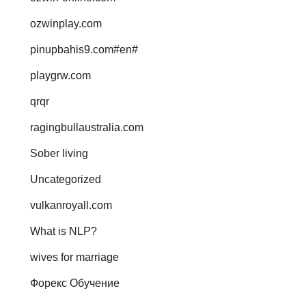
ozwinplay.com
pinupbahis9.com#en#
playgrw.com
qrqr
ragingbullaustralia.com
Sober living
Uncategorized
vulkanroyall.com
What is NLP?
wives for marriage
Форекс Обучение