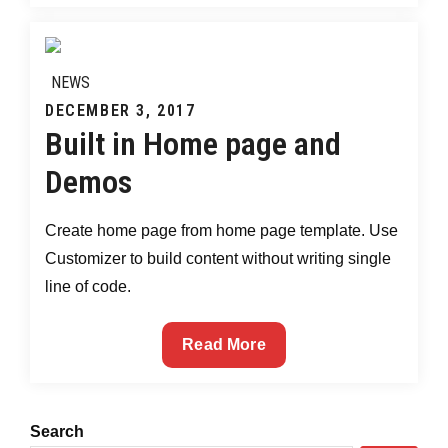
Simple
–
No
NEWS
Coding
Posted
DECEMBER 3, 2017
Built in Home page and
on
Demos
Create home page from home page template. Use
Customizer to build content without writing single
line of code.
Built
Read More
in
Home
page
Search
and