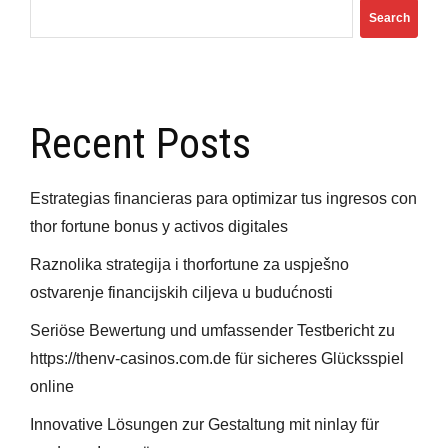
Search
Demos
Recent Posts
Estrategias financieras para optimizar tus ingresos con
thor fortune bonus y activos digitales
Raznolika strategija i thorfortune za uspješno
ostvarenje financijskih ciljeva u budućnosti
Seriöse Bewertung und umfassender Testbericht zu
https://thenv-casinos.com.de für sicheres Glücksspiel
online
Innovative Lösungen zur Gestaltung mit ninlay für