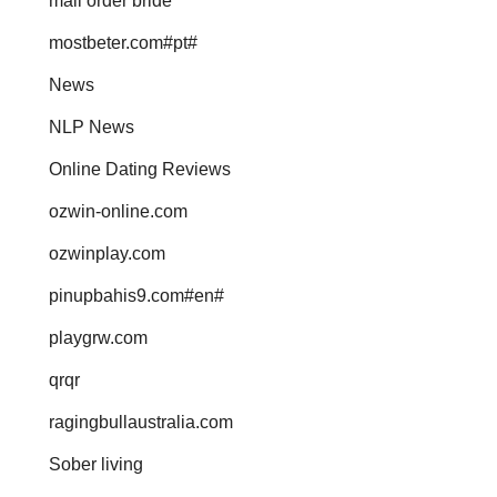
mail order bride
mostbeter.com#pt#
News
NLP News
Online Dating Reviews
ozwin-online.com
ozwinplay.com
pinupbahis9.com#en#
playgrw.com
qrqr
ragingbullaustralia.com
Sober living