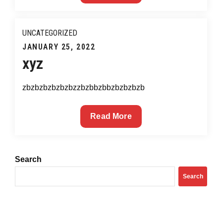
Factory
For
Android
UNCATEGORIZED
Posted
JANUARY 25, 2022
xyz
on
zbzbzbzbzbzbzzbzbbzbbzbzbzbzb
xyz
Read More
Search
Search