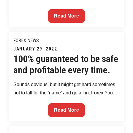
Is
Read More
Forex
Trading
Profitable
FOREX NEWS
In
Posted
JANUARY 29, 2022
2022?
100% guaranteed to be safe
on
and profitable every time.
Sounds obvious, but it might get hard sometimes
not to fall for the ‘game’ and go all in. Forex You…
100%
Read More
guaranteed
to
be