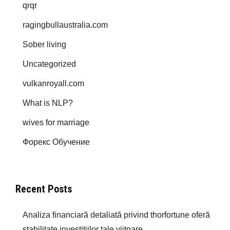
qrqr
ragingbullaustralia.com
Sober living
Uncategorized
vulkanroyall.com
What is NLP?
wives for marriage
Форекс Обучение
Recent Posts
Analiza financiară detaliată privind thorfortune oferă
stabilitate investițiilor tale viitoare