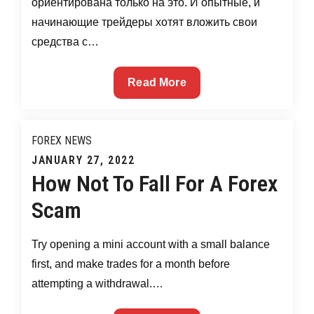
ориентирована только на это. И опытные, и
начинающие трейдеры хотят вложить свои
средства с…
Bcs
Read More
Forex
Бкс
Форекс
FOREX NEWS
Posted
JANUARY 27, 2022
How Not To Fall For A Forex
on
Scam
Try opening a mini account with a small balance
first, and make trades for a month before
attempting a withdrawal.…