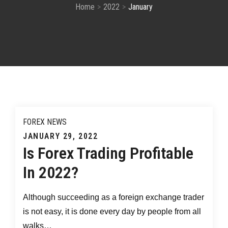
Home
2022
January
FOREX NEWS
Posted
JANUARY 29, 2022
Is Forex Trading Profitable
on
In 2022?
Although succeeding as a foreign exchange trader
is not easy, it is done every day by people from all
walks…