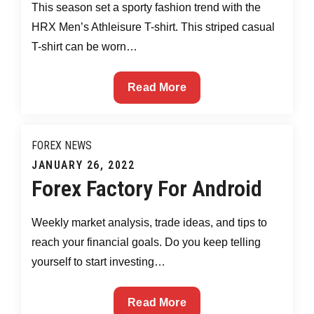
This season set a sporty fashion trend with the
HRX Men’s Athleisure T-shirt. This striped casual
T-shirt can be worn…
HRX
Read More
by
Hrithik
Roshan
FOREX NEWS
Posted
JANUARY 26, 2022
Forex Factory For Android
on
Weekly market analysis, trade ideas, and tips to
reach your financial goals. Do you keep telling
yourself to start investing…
Forex
Read More