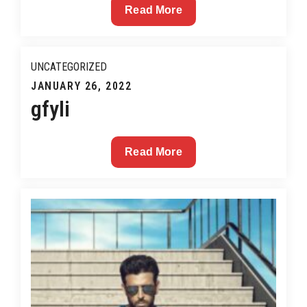
How
Read More
Not
To
Fall
UNCATEGORIZED
For
Posted
JANUARY 26, 2022
A
gfyli
on
Forex
Scam
gfyli
Read More