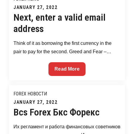
Форекс
Posted
JANUARY 27, 2022
Ночные
Next, enter a valid email
on
Стратегии
address
Форекс
Think of it as borrowing the first currency in the
pair to pay for the second. Greed and Fear –…
Next,
Read More
enter
a
valid
FOREX НОВОСТИ
email
Posted
JANUARY 27, 2022
address
Bcs Forex Бкс Форекс
on
Их регламент и работа финансовых советников