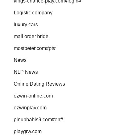
kings-chance-play.com#login#
Logistic company
luxury cars
mail order bride
mostbeter.com#pt#
News
NLP News
Online Dating Reviews
ozwin-online.com
ozwinplay.com
pinupbahis9.com#en#
playgrw.com