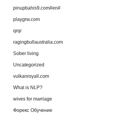
pinupbahis9.com#en#
playgrw.com
qrqr
ragingbullaustralia.com
Sober living
Uncategorized
vulkanroyall.com
What is NLP?
wives for marriage
Форекс Обучение