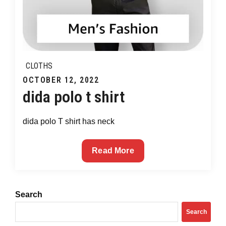
CLOTHS
Posted
OCTOBER 12, 2022
dida polo t shirt
on
dida polo T shirt has neck
dida
Read More
polo
t
shirt
Search
Search