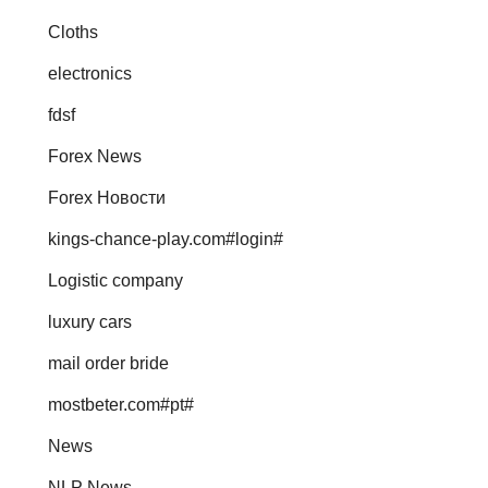
Cloths
electronics
fdsf
Forex News
Forex Новости
kings-chance-play.com#login#
Logistic company
luxury cars
mail order bride
mostbeter.com#pt#
News
NLP News