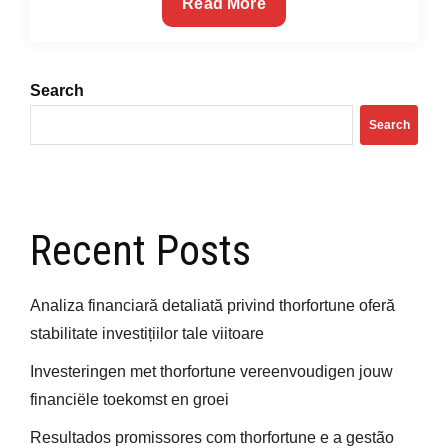
The
Read More
Ultimate
Guide
To
Search
Online
Search
Dating
Recent Posts
Analiza financiară detaliată privind thorfortune oferă
stabilitate investițiilor tale viitoare
Investeringen met thorfortune vereenvoudigen jouw
financiële toekomst en groei
Resultados promissores com thorfortune e a gestão