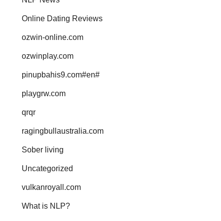
Online Dating Reviews
ozwin-online.com
ozwinplay.com
pinupbahis9.com#en#
playgrw.com
qrqr
ragingbullaustralia.com
Sober living
Uncategorized
vulkanroyall.com
What is NLP?