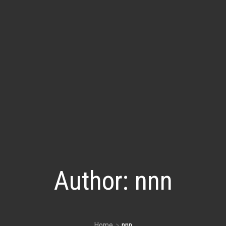
Author:
nnn
Home
nnn