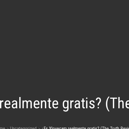
ealmente gratis? (Th
me
Uncategorized
¿Es Xlovecam realmente gratis? (The Truth Rev