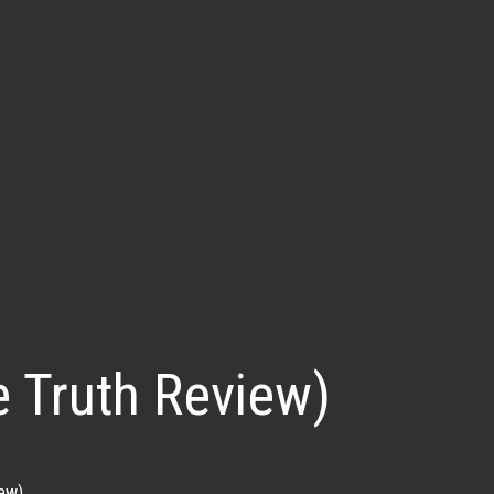
e Truth Review)
iew)