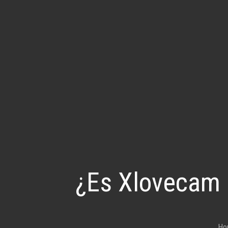
¿Es Xlovecam r
Ho