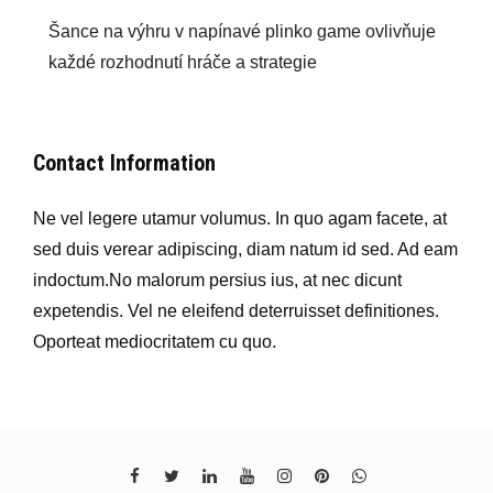
Šance na výhru v napínavé plinko game ovlivňuje
každé rozhodnutí hráče a strategie
Contact Information
Ne vel legere utamur volumus. In quo agam facete, at
sed duis verear adipiscing, diam natum id sed. Ad eam
indoctum.No malorum persius ius, at nec dicunt
expetendis. Vel ne eleifend deterruisset definitiones.
Oporteat mediocritatem cu quo.