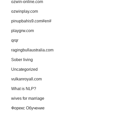
ozwin-online.com
ozwinplay.com
pinupbahis9.com#en#
playgrw.com
qrqr
ragingbullaustralia.com
Sober living
Uncategorized
vulkanroyall.com
What is NLP?
wives for marriage
Форекс Обучение