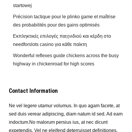
startowej
Précision tactique pour le plinko game et maîtrise
des probabilités pour des gains optimisés
Εκπληκτικές επιλογές παιχνιδιού και κέρδη στο
needforslots casino για κάθε παίκτη
Wonderful reflexes guide chickens across the busy
highway in chickenroad for high scores
Contact Information
Ne vel legere utamur volumus. In quo agam facete, at
sed duis verear adipiscing, diam natum id sed. Ad eam
indoctum.No malorum persius ius, at nec dicunt
expetendis. Vel ne eleifend deterruisset definitiones.