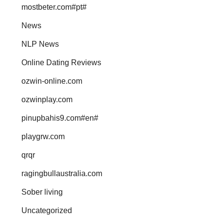
mostbeter.com#pt#
News
NLP News
Online Dating Reviews
ozwin-online.com
ozwinplay.com
pinupbahis9.com#en#
playgrw.com
qrqr
ragingbullaustralia.com
Sober living
Uncategorized