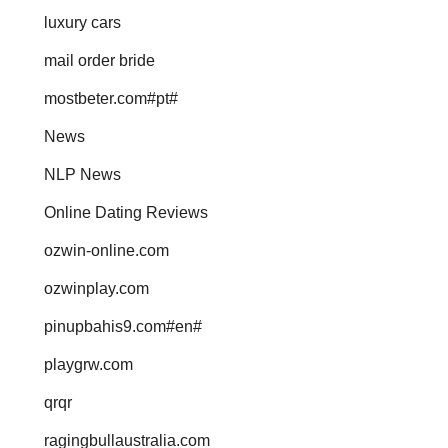
luxury cars
mail order bride
mostbeter.com#pt#
News
NLP News
Online Dating Reviews
ozwin-online.com
ozwinplay.com
pinupbahis9.com#en#
playgrw.com
qrqr
ragingbullaustralia.com