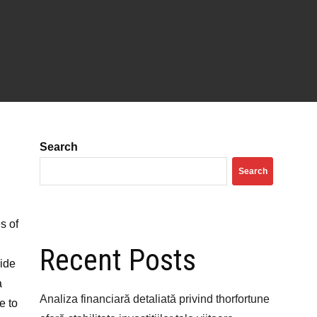
Search
Search
s of
Recent Posts
vide
a
Analiza financiară detaliată privind thorfortune
e to