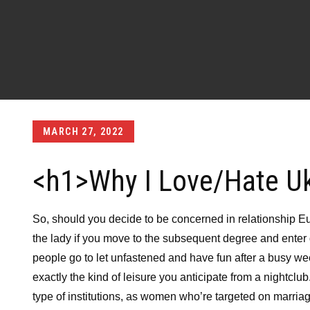
Posted
MARCH 27, 2022
on
<h1>Why I Love/Hate Uk
So, should you decide to be concerned in relationship E
the lady if you move to the subsequent degree and enter 
people go to let unfastened and have fun after a busy w
exactly the kind of leisure you anticipate from a nightclu
type of institutions, as women who’re targeted on marria