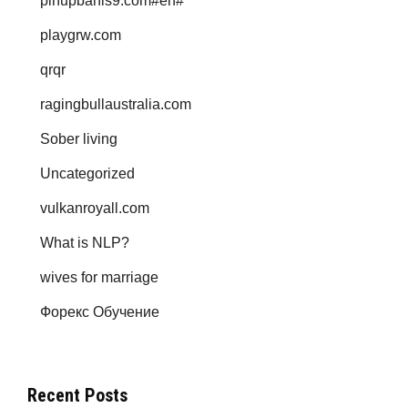
pinupbahis9.com#en#
playgrw.com
qrqr
ragingbullaustralia.com
Sober living
Uncategorized
vulkanroyall.com
What is NLP?
wives for marriage
Форекс Обучение
Recent Posts