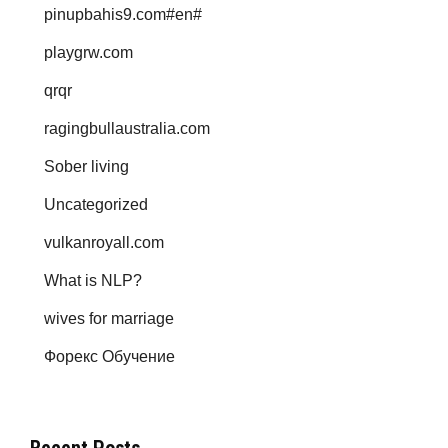
pinupbahis9.com#en#
playgrw.com
qrqr
ragingbullaustralia.com
Sober living
Uncategorized
vulkanroyall.com
What is NLP?
wives for marriage
Форекс Обучение