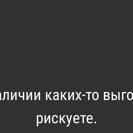
личии каких-то выг
рискуете.