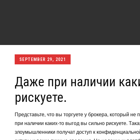
Posted
SEPTEMBER 29, 2021
on
Даже при наличии как
рискуете.
Представьте, что вы торгуете у брокера, который не
при наличии каких-то выгод вы сильно рискуете. Так
злоумышленники получат доступ к конфиденциальной