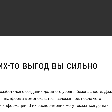
их-то выгод вы сильно
 позаботился о создании должного уровня безопасности. Да
ая платформа может оказаться взломанной, после чего
 информации. В их распоряжении могут оказаться деньги,