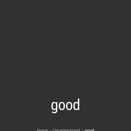
good
Home
Uncategorized
good