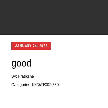
Posted
JANUARY 24, 2022
on
good
By:
Pratiksha
UNCATEGORIZED
Categories: