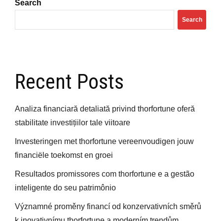
Search
Search
Recent Posts
Analiza financiară detaliată privind thorfortune oferă
stabilitate investițiilor tale viitoare
Investeringen met thorfortune vereenvoudigen jouw
financiële toekomst en groei
Resultados promissores com thorfortune e a gestão
inteligente do seu patrimônio
Významné proměny financí od konzervativních směrů
k inovativnímu thorfortune a moderním trendům