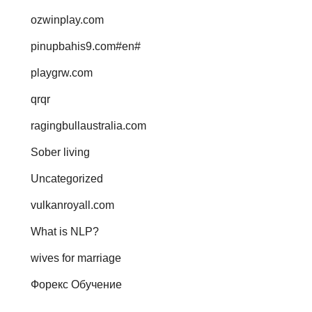
ozwinplay.com
pinupbahis9.com#en#
playgrw.com
qrqr
ragingbullaustralia.com
Sober living
Uncategorized
vulkanroyall.com
What is NLP?
wives for marriage
Форекс Обучение