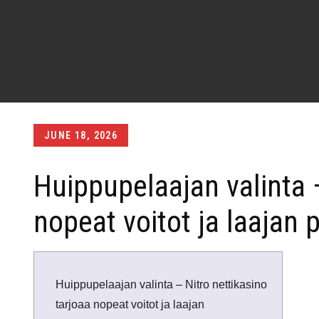
Posted
JUNE 18, 2026
on
Huippupelaajan valinta –
nopeat voitot ja laajan 
Huippupelaajan valinta – Nitro nettikasino
tarjoaa nopeat voitot ja laajan