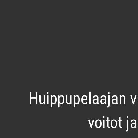
Huippupelaajan va
voitot j