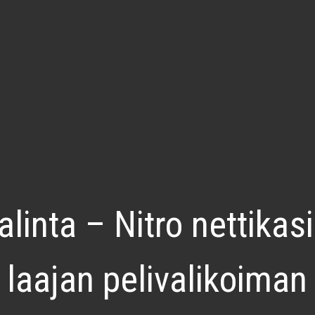
linta – Nitro nettikas
a laajan pelivalikoiman