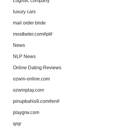
Logistic company
luxury cars
mail order bride
mostbeter.com#pt#
News
NLP News
Online Dating Reviews
ozwin-online.com
ozwinplay.com
pinupbahis9.com#en#
playgrw.com
qrqr