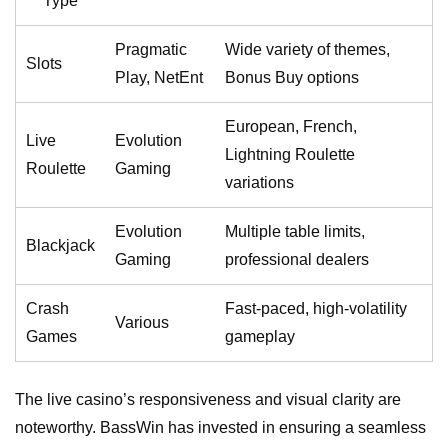
Type
Pragmatic
Wide variety of themes,
Slots
Play, NetEnt
Bonus Buy options
European, French,
Live
Evolution
Lightning Roulette
Roulette
Gaming
variations
Evolution
Multiple table limits,
Blackjack
Gaming
professional dealers
Crash
Fast-paced, high-volatility
Various
Games
gameplay
The live casino’s responsiveness and visual clarity are
noteworthy. BassWin has invested in ensuring a seamless