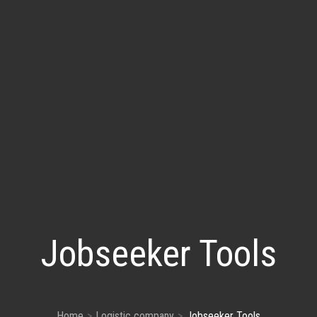
Jobseeker Tools
Home
Logistic company
Jobseeker Tools