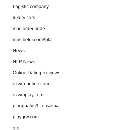
Logistic company
luxury cars
mail order bride
mostbeter.com#pt#
News
NLP News
Online Dating Reviews
ozwin-online.com
ozwinplay.com
pinupbahis9.com#en#
playgrw.com
qrqr