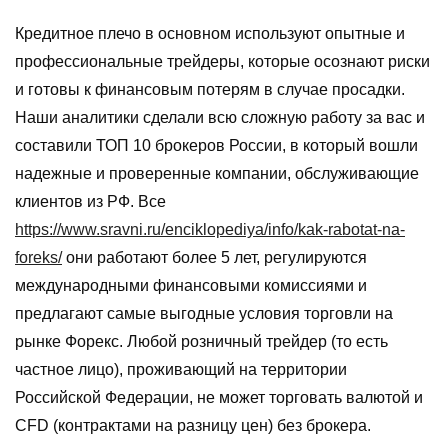
Кредитное плечо в основном используют опытные и
профессиональные трейдеры, которые осознают риски
и готовы к финансовым потерям в случае просадки.
Наши аналитики сделали всю сложную работу за вас и
составили ТОП 10 брокеров России, в который вошли
надежные и проверенные компании, обслуживающие
клиентов из РФ. Все
https://www.sravni.ru/enciklopediya/info/kak-rabotat-na-
foreks/
они работают более 5 лет, регулируются
международными финансовыми комиссиями и
предлагают самые выгодные условия торговли на
рынке Форекс. Любой розничный трейдер (то есть
частное лицо), проживающий на территории
Российской Федерации, не может торговать валютой и
CFD (контрактами на разницу цен) без брокера.