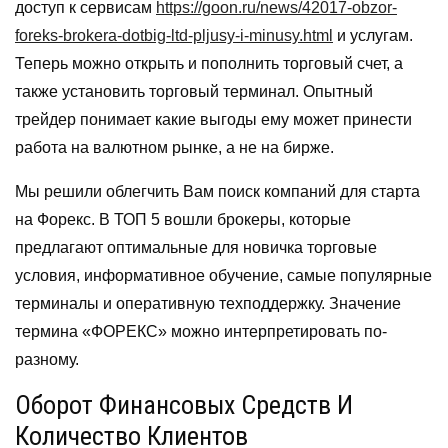
доступ к сервисам
https://goon.ru/news/42017-obzor-
foreks-brokera-dotbig-ltd-pljusy-i-minusy.html
и услугам.
Теперь можно открыть и пополнить торговый счет, а
также установить торговый терминал. Опытный
трейдер понимает какие выгоды ему может принести
работа на валютном рынке, а не на бирже.
Мы решили облегчить Вам поиск компаний для старта
на Форекс. В ТОП 5 вошли брокеры, которые
предлагают оптимальные для новичка торговые
условия, информативное обучение, самые популярные
терминалы и оперативную техподдержку. Значение
термина «ФОРЕКС» можно интерпретировать по-
разному.
Оборот Финансовых Средств И
Количество Клиентов