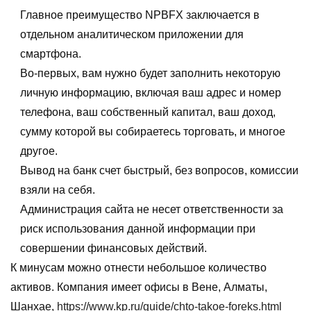
Главное преимущество NPBFX заключается в
отдельном аналитическом приложении для
смартфона.
Во-первых, вам нужно будет заполнить некоторую
личную информацию, включая ваш адрес и номер
телефона, ваш собственный капитал, ваш доход,
сумму которой вы собираетесь торговать, и многое
другое.
Вывод на банк счет быстрый, без вопросов, комиссии
взяли на себя.
Администрация сайта не несет ответственности за
риск использования данной информации при
совершении финансовых действий.
К минусам можно отнести небольшое количество
активов. Компания имеет офисы в Вене, Алматы,
Шанхае,
https://www.kp.ru/guide/chto-takoe-foreks.html