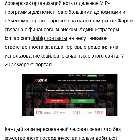
брокерских организаций есть отдельные VIP-
программы для клиентов с большими депозитами и
объемами торгов. Торговля на валютном рынке Форекс
связана с финансовым риском. Администраторы
fxmlab.com
dotbig контакты
не несут никакой
ответственности за ваши торговые решения или
использование файлов, скачанных с этого сайта. ©
2022 Форекс портал
Каждый заинтересованный человек знает, что без
качественного посредничества нельзя добиться