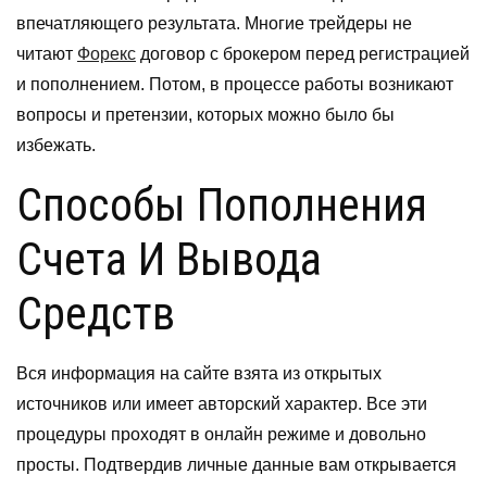
впечатляющего результата. Многие трейдеры не
читают
Форекс
договор с брокером перед регистрацией
и пополнением. Потом, в процессе работы возникают
вопросы и претензии, которых можно было бы
избежать.
Способы Пополнения
Счета И Вывода
Средств
Вся информация на сайте взята из открытых
источников или имеет авторский характер. Все эти
процедуры проходят в онлайн режиме и довольно
просты. Подтвердив личные данные вам открывается