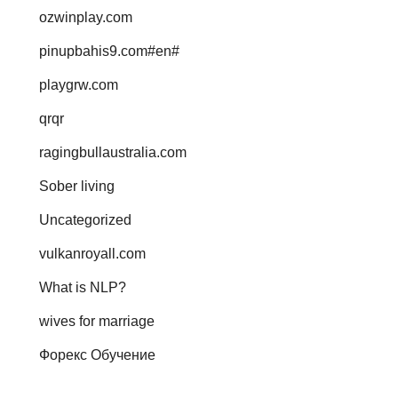
ozwinplay.com
pinupbahis9.com#en#
playgrw.com
qrqr
ragingbullaustralia.com
Sober living
Uncategorized
vulkanroyall.com
What is NLP?
wives for marriage
Форекс Обучение