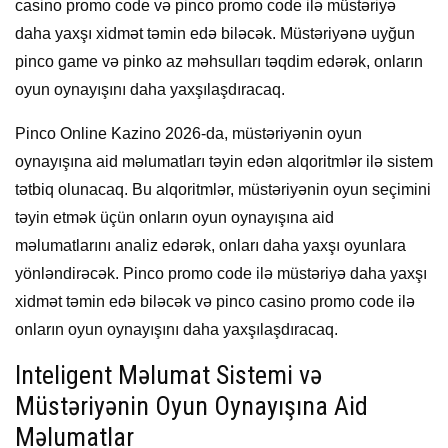
casino promo code və pinco promo code ilə müstəriyə
daha yaxşı xidmət təmin edə biləcək. Müstəriyənə uyğun
pinco game və pinko az məhsulları təqdim edərək, onların
oyun oynayışını daha yaxşılaşdıracaq.
Pinco Online Kazino 2026-da, müstəriyənin oyun
oynayışına aid məlumatları təyin edən alqoritmlər ilə sistem
tətbiq olunacaq. Bu alqoritmlər, müstəriyənin oyun seçimini
təyin etmək üçün onların oyun oynayışına aid
məlumatlarını analiz edərək, onları daha yaxşı oyunlara
yönləndirəcək. Pinco promo code ilə müstəriyə daha yaxşı
xidmət təmin edə biləcək və pinco casino promo code ilə
onların oyun oynayışını daha yaxşılaşdıracaq.
Inteligent Məlumat Sistemi və
Müstəriyənin Oyun Oynayışına Aid
Məlumatlar