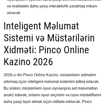
və realitədən daha yaxşı interaktivlik yaratmaq imkanı
verəcək
Inteligent Məlumat
Sistemi və Müstərilərin
Xidməti: Pinco Online
Kazino 2026
2026-cı ilin Pinco Online Kazino, müstərilərin xidmətini
artırmaq üçün inteligent məlumat sistemini tətbiq edəcək.
Bu sistem, müstərilərin oyun oynayışına aid məlumatları
analiz edərək, onların oyun seçimini və oyun müxtəliflərini
daha yaxşı təyin etmək üçün istifadə ediləcək. Pinco