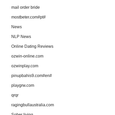
mail order bride
mostbeter.com#pt#
News
NLP News
Online Dating Reviews
ozwin-online.com
ozwinplay.com
pinupbahis9.com#en#
playgrw.com
qrqr
ragingbullaustralia.com
Sober living