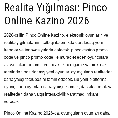
Realitə Yığılması: Pinco
Online Kazino 2026
2026-cı ilin Pinco Online Kazino, elektronik oyunların və
realitə yığılmalarının tətbiqi ilə birlikdə qurulacaq yeni
trendlər və innovasiyalarla gələcək.
pinco casino
promo
code və pinco promo code ilə müraciət edən oyunçulara
əlavə imkanlar təmin ediləcək. Pinco game və pinko az
tərəfindən hazırlanmış yeni oyunlar, oyunçuların realitədən
daha yaxşı təcrübəsini təmin edəcək. Bu yeni platforma,
oyunçuların oyunları daha yaxşı izləmək, dəstəklənmək və
realitədən daha yaxşı interaktivlik yaratmaq imkanı
verəcək.
Pinco Online Kazino 2026-da, oyunçuların oyunları daha