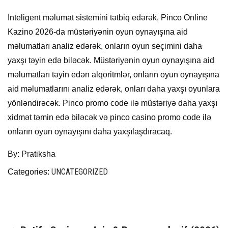
Inteligent məlumat sistemini tətbiq edərək, Pinco Online
Kazino 2026-da müstəriyənin oyun oynayışına aid
məlumatları analiz edərək, onların oyun seçimini daha
yaxşı təyin edə biləcək. Müstəriyənin oyun oynayışına aid
məlumatları təyin edən alqoritmlər, onların oyun oynayışına
aid məlumatlarını analiz edərək, onları daha yaxşı oyunlara
yönləndirəcək. Pinco promo code ilə müstəriyə daha yaxşı
xidmət təmin edə biləcək və pinco casino promo code ilə
onların oyun oynayışını daha yaxşılaşdıracaq.
By:
Pratiksha
UNCATEGORIZED
Categories: