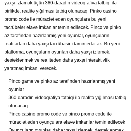
yaxşı izləmək üçün 360-daradın videoqrafiya tətbiqi ilə
birlikdə, realitə yığılması tətbiq olunacaq. Pinko casino
promo code ilə müraciət edən oyunçulara bu yeni
təcrübələr əlavə imkanlar təmin ediləcək. Pinco və pinko
az tərəfindən hazırlanmış yeni oyunlar, oyunçuların
realitədən daha yaxşı təcrübəsini təmin edəcək. Bu yeni
platforma, oyunçuların oyunları daha yaxşı izləmək,
dəstəklənmək və realitədən daha yaxşı interaktivlik
yaratmaq imkanı verəcək.
Pinco game və pinko az tərəfindən hazırlanmış yeni
oyunlar
360-daradın videoqrafiya tətbiqi ilə realitə yığılması tətbiq
olunacaq
Pinco casino promo code və pinco promo code ilə
müraciət edən oyunçulara əlavə imkanlar təmin ediləcək
Oyunçuların oyunları daha yaxşı izləmək, dəstəklənmək