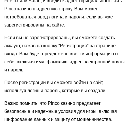
Firefox или Safari, и введите адрес официального сайта
Pinco казино в адресную строку. Вам может
потребоваться ввод логина и пароля, если вы уже
зарегистрированы на сайте.
Если вы не зарегистрированы, вы сможете создать
аккаунт, нажав на кнопку “Регистрация” на странице
входа. Вам будет предложено ввести информацию о
себе, включая имя, фамилию, адрес электронной почты
и пароль.
После регистрации вы сможете войти на сайт,
используя логин и пароль, которые вы создали.
Важно помнить, что Pinco казино предлагает
безопасные и надежные условия для игры, включая
шифрование данных и защиту от мошенничества.