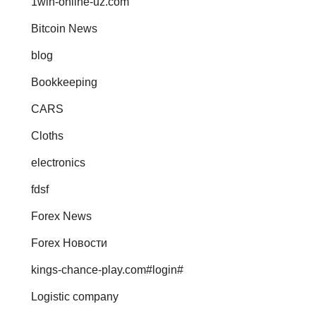
1win-online-uz.com
Bitcoin News
blog
Bookkeeping
CARS
Cloths
electronics
fdsf
Forex News
Forex Новости
kings-chance-play.com#login#
Logistic company