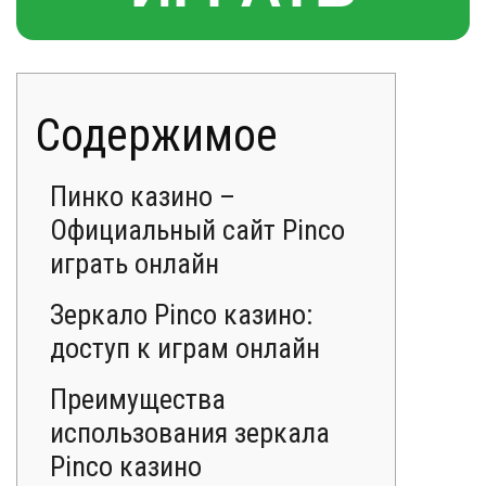
Содержимое
Пинко казино –
Официальный сайт Pinco
играть онлайн
Зеркало Pinco казино:
доступ к играм онлайн
Преимущества
использования зеркала
Pinco казино