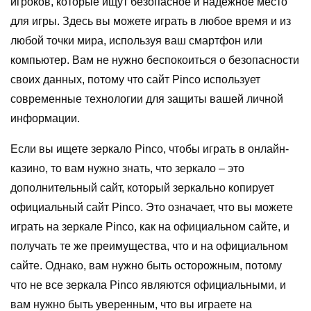
игроков, которые ищут безопасное и надежное место
для игры. Здесь вы можете играть в любое время и из
любой точки мира, используя ваш смартфон или
компьютер. Вам не нужно беспокоиться о безопасности
своих данных, потому что сайт Pinco использует
современные технологии для защиты вашей личной
информации.
Если вы ищете зеркало Pinco, чтобы играть в онлайн-
казино, то вам нужно знать, что зеркало – это
дополнительный сайт, который зеркально копирует
официальный сайт Pinco. Это означает, что вы можете
играть на зеркале Pinco, как на официальном сайте, и
получать те же преимущества, что и на официальном
сайте. Однако, вам нужно быть осторожным, потому
что не все зеркала Pinco являются официальными, и
вам нужно быть уверенным, что вы играете на