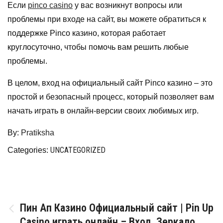
Если
pinco casino
у вас возникнут вопросы или
проблемы при входе на сайт, вы можете обратиться к
поддержке Pinco казино, которая работает
круглосуточно, чтобы помочь вам решить любые
проблемы.
В целом, вход на официальный сайт Pinco казино – это
простой и безопасный процесс, который позволяет вам
начать играть в онлайн-версии своих любимых игр.
By:
Pratiksha
UNCATEGORIZED
Categories:
Post
Пин Ап Казино Официальный сайт | Pin Up
Casino играть онлайн – Вход, Зеркало