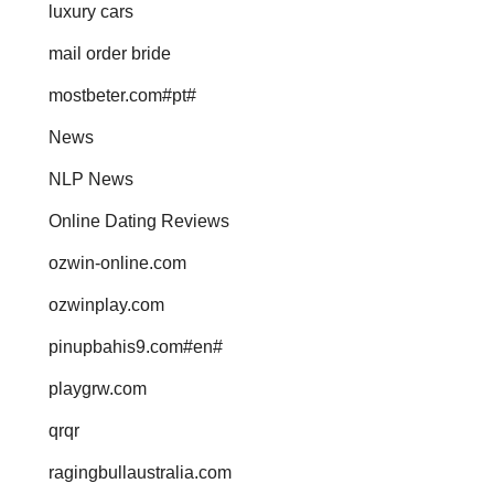
luxury cars
mail order bride
mostbeter.com#pt#
News
NLP News
Online Dating Reviews
ozwin-online.com
ozwinplay.com
pinupbahis9.com#en#
playgrw.com
qrqr
ragingbullaustralia.com