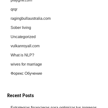
playgrw.com
qrqr
ragingbullaustralia.com
Sober living
Uncategorized
vulkanroyall.com
What is NLP?
wives for marriage
Форекс Обучение
Recent Posts
Estrategias financieras para optimizar tus ingresos