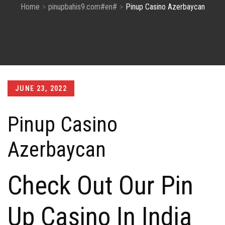
Home
pinupbahis9.com#en#
Pinup Casino Azerbaycan
Posted
JUNE 23, 2022
on
Pinup Casino
Azerbaycan
Check Out Our Pin
Up Casino In India