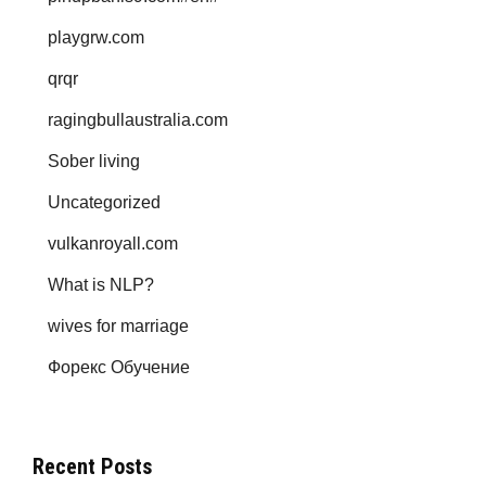
playgrw.com
qrqr
ragingbullaustralia.com
Sober living
Uncategorized
vulkanroyall.com
What is NLP?
wives for marriage
Форекс Обучение
Recent Posts