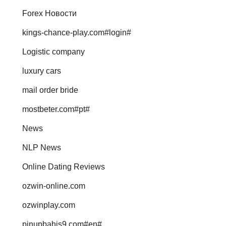
Forex Новости
kings-chance-play.com#login#
Logistic company
luxury cars
mail order bride
mostbeter.com#pt#
News
NLP News
Online Dating Reviews
ozwin-online.com
ozwinplay.com
pinupbahis9.com#en#