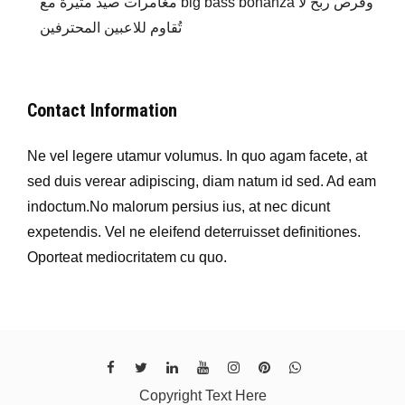
مغامرات صيد مثيرة مع big bass bonanza وفرص ربح لا
تُقاوم للاعبين المحترفين
Contact Information
Ne vel legere utamur volumus. In quo agam facete, at
sed duis verear adipiscing, diam natum id sed. Ad eam
indoctum.No malorum persius ius, at nec dicunt
expetendis. Vel ne eleifend deterruisset definitiones.
Oporteat mediocritatem cu quo.
Copyright Text Here