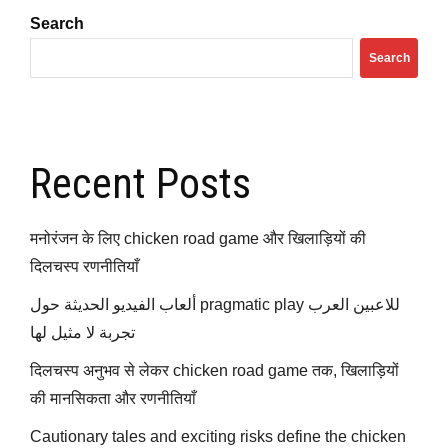
Search
Search
Recent Posts
मनोरंजन के लिए chicken road game और खिलाड़ियों की
दिलचस्प रणनीतियाँ
ألعاب الفيديو الحديثة حول pragmatic play للاعبين العرب
تجربة لا مثيل لها
दिलचस्प अनुभव से लेकर chicken road game तक, खिलाड़ियों
की मानसिकता और रणनीतियाँ
Cautionary tales and exciting risks define the chicken