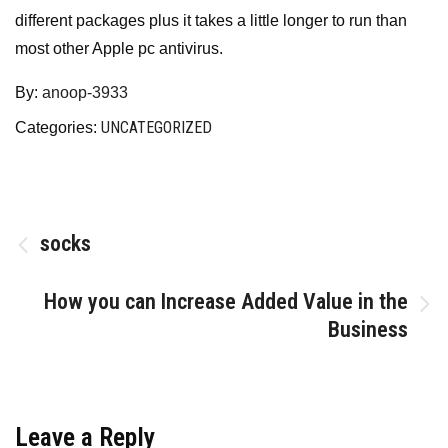
different packages plus it takes a little longer to run than
most other Apple pc antivirus.
By:
anoop-3933
UNCATEGORIZED
Categories:
Post
socks
navigation
How you can Increase Added Value in the
Business
Leave a Reply