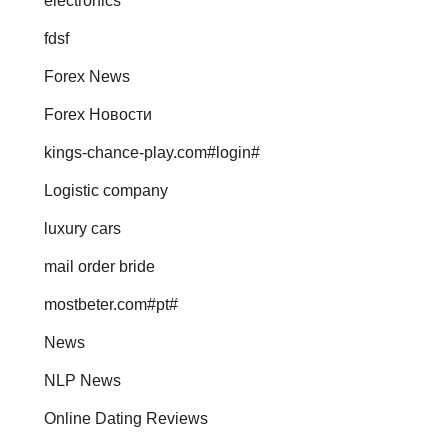
electronics
fdsf
Forex News
Forex Новости
kings-chance-play.com#login#
Logistic company
luxury cars
mail order bride
mostbeter.com#pt#
News
NLP News
Online Dating Reviews