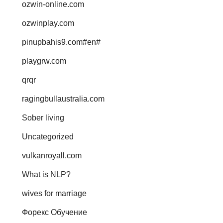
ozwin-online.com
ozwinplay.com
pinupbahis9.com#en#
playgrw.com
qrqr
ragingbullaustralia.com
Sober living
Uncategorized
vulkanroyall.com
What is NLP?
wives for marriage
Форекс Обучение