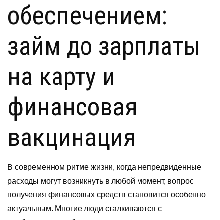
обеспечением:
займ до зарплаты
на карту и
финансовая
вакцинация
В современном ритме жизни, когда непредвиденные
расходы могут возникнуть в любой момент, вопрос
получения финансовых средств становится особенно
актуальным. Многие люди сталкиваются с