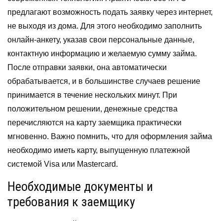
предлагают возможность подать заявку через интернет,
не выходя из дома. Для этого необходимо заполнить
онлайн-анкету, указав свои персональные данные,
контактную информацию и желаемую сумму займа.
После отправки заявки, она автоматически
обрабатывается, и в большинстве случаев решение
принимается в течение нескольких минут. При
положительном решении, денежные средства
перечисляются на карту заемщика практически
мгновенно. Важно помнить, что для оформления займа
необходимо иметь карту, выпущенную платежной
системой Visa или Mastercard.
Необходимые документы и
требования к заемщику