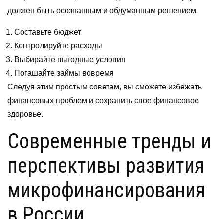
должен быть осознанным и обдуманным решением.
Составьте бюджет
Контролируйте расходы
Выбирайте выгодные условия
Погашайте займы вовремя
Следуя этим простым советам, вы сможете избежать
финансовых проблем и сохранить свое финансовое
здоровье.
Современные тренды и
перспективы развития
микрофинансирования
в России