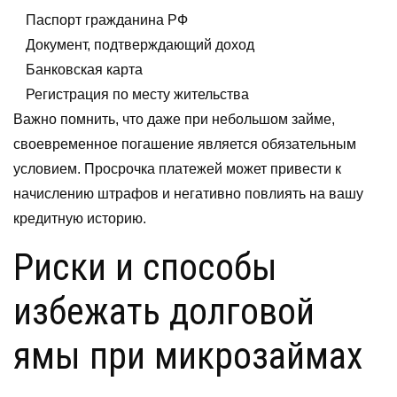
Паспорт гражданина РФ
Документ, подтверждающий доход
Банковская карта
Регистрация по месту жительства
Важно помнить, что даже при небольшом займе,
своевременное погашение является обязательным
условием. Просрочка платежей может привести к
начислению штрафов и негативно повлиять на вашу
кредитную историю.
Риски и способы
избежать долговой
ямы при микрозаймах