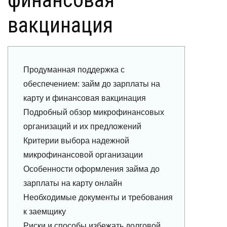
вакцинация
Продуманная поддержка с
обеспечением: займ до зарплаты на
карту и финансовая вакцинация
Подробный обзор микрофинансовых
организаций и их предложений
Критерии выбора надежной
микрофинансовой организации
Особенности оформления займа до
зарплаты на карту онлайн
Необходимые документы и требования
к заемщику
Риски и способы избежать долговой