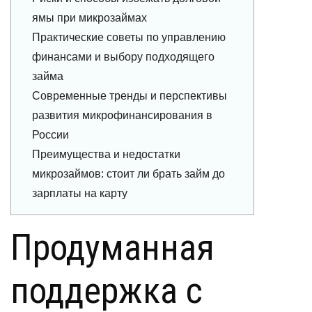
ямы при микрозаймах
Практические советы по управлению
финансами и выбору подходящего
займа
Современные тренды и перспективы
развития микрофинансирования в
России
Преимущества и недостатки
микрозаймов: стоит ли брать займ до
зарплаты на карту
Продуманная
поддержка с