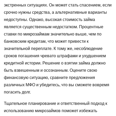
экстренных ситуациях. Он может стать спасением, если
срочно нужны средства, а альтернативные варианты
недоступны. Однако, высокая стоимость займа
является существенным недостатком. Процентные
ставки по микрозаймам значительно выше, чем по
банковским кредитам, что может привести к
значительной переплате. К тому же, несоблюдение
сроков погашения чревато штрафами и ухудшением
кредитной истории. Решение о взятии займа должно
быть взвешенным и осознанным. Оцените свою
финансовую ситуацию, сравните предложения
различных МФО и убедитесь, что вы сможете вовремя
погасить долг.
Тщательное планирование и ответственный подход к
использованию микрозаймов поможет избежать