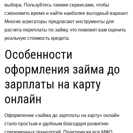
выбора. Пользуйтесь такими сервисами, чтобы
сэкономить время и найти наиболее выгодный вариант.
Многие агрегаторы предлагают инструменты для
расчета переплаты по займу, что поможет вам оценить
реальную стоимость кредита.
Особенности
оформления займа до
зарплаты на карту
онлайн
Оформление «займа до зарплаты на карту» онлайн
стало простым и удобным благодаря развитию
современных технологий. Практически все МФО