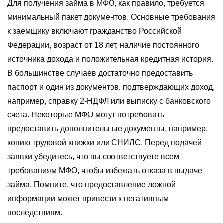
Для получения займа в МФО, как правило, требуется
минимальный пакет документов. Основные требования
к заемщику включают гражданство Российской
Федерации, возраст от 18 лет, наличие постоянного
источника дохода и положительная кредитная история.
В большинстве случаев достаточно предоставить
паспорт и один из документов, подтверждающих доход,
например, справку 2-НДФЛ или выписку с банковского
счета. Некоторые МФО могут потребовать
предоставить дополнительные документы, например,
копию трудовой книжки или СНИЛС. Перед подачей
заявки убедитесь, что вы соответствуете всем
требованиям МФО, чтобы избежать отказа в выдаче
займа. Помните, что предоставление ложной
информации может привести к негативным
последствиям.