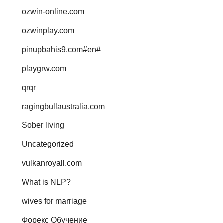
ozwin-online.com
ozwinplay.com
pinupbahis9.com#en#
playgrw.com
qrqr
ragingbullaustralia.com
Sober living
Uncategorized
vulkanroyall.com
What is NLP?
wives for marriage
Форекс Обучение