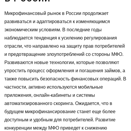
Микрофинансовый рынок в России продолжает
развиваться и адаптироваться к изменяющимся
экономическим условиям. В последние годы
наблюдается тенденция к усилению регулирования
отрасли, что направлено на защиту прав потребителей
и предотвращение злоупотреблений со стороны МФО.
Развиваются новые технологии, которые позволяют
упростить процесс оформления и погашения займов, а
также повысить безопасность финансовых операций. В
частности, активно используются мобильные
приложения, онлайн-кабинеты и системы
автоматизированного скоринга. Ожидается, что в
будущем микрофинансирование станет еще более
доступным и удобным для потребителей. Развитие
конкуренции между МФО приведет к снижению