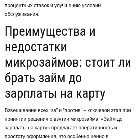
процентных ставок и улучшению условий
обслуживания.
Преимущества и
недостатки
микрозаймов: стоит ли
брать займ до
зарплаты на карту
Взвешивание всех “за” и “против” – ключевой этап при
принятии решения о взятии микрозайма. «Займ до
зарплаты на карту» предлагает оперативность и
простоту оформления, что особенно ценно в