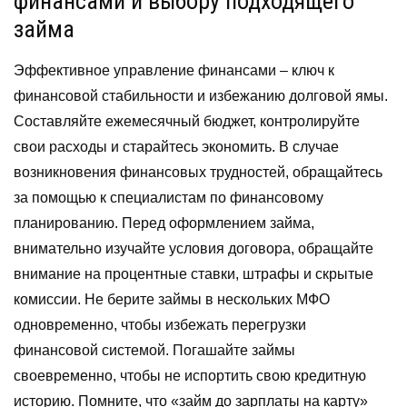
финансами и выбору подходящего
займа
Эффективное управление финансами – ключ к
финансовой стабильности и избежанию долговой ямы.
Составляйте ежемесячный бюджет, контролируйте
свои расходы и старайтесь экономить. В случае
возникновения финансовых трудностей, обращайтесь
за помощью к специалистам по финансовому
планированию. Перед оформлением займа,
внимательно изучайте условия договора, обращайте
внимание на процентные ставки, штрафы и скрытые
комиссии. Не берите займы в нескольких МФО
одновременно, чтобы избежать перегрузки
финансовой системой. Погашайте займы
своевременно, чтобы не испортить свою кредитную
историю. Помните, что «займ до зарплаты на карту»