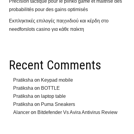
Précision tactique pour le plinko game et maîtrise des
probabilités pour des gains optimisés
Εκπληκτικές επιλογές παιχνιδιού και κέρδη στο
needforslots casino για κάθε παίκτη
Recent Comments
Pratiksha
on
Keypad mobile
Pratiksha
on
BOTTLE
Pratiksha
on
laptop table
Pratiksha
on
Puma Sneakers
Alancer
on
Bitdefender Vs Avira Antivirus Review