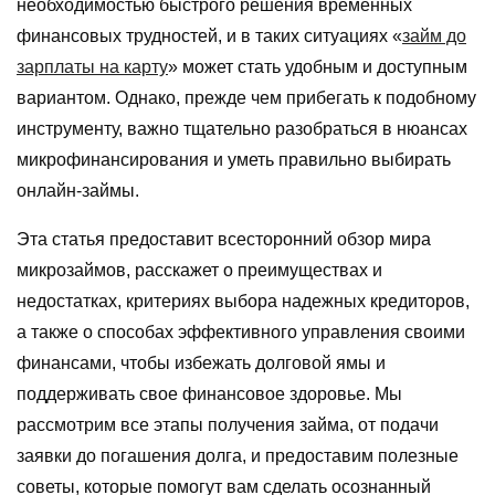
необходимостью быстрого решения временных
финансовых трудностей, и в таких ситуациях «
займ до
зарплаты на карту
» может стать удобным и доступным
вариантом. Однако, прежде чем прибегать к подобному
инструменту, важно тщательно разобраться в нюансах
микрофинансирования и уметь правильно выбирать
онлайн-займы.
Эта статья предоставит всесторонний обзор мира
микрозаймов, расскажет о преимуществах и
недостатках, критериях выбора надежных кредиторов,
а также о способах эффективного управления своими
финансами, чтобы избежать долговой ямы и
поддерживать свое финансовое здоровье. Мы
рассмотрим все этапы получения займа, от подачи
заявки до погашения долга, и предоставим полезные
советы, которые помогут вам сделать осознанный