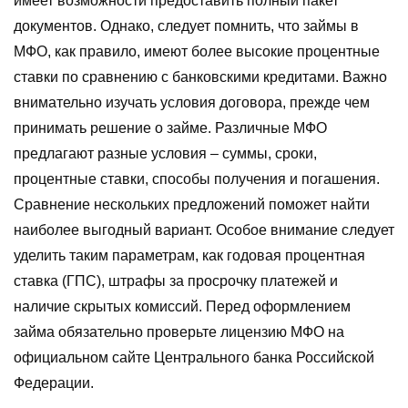
имеет возможности предоставить полный пакет
документов. Однако, следует помнить, что займы в
МФО, как правило, имеют более высокие процентные
ставки по сравнению с банковскими кредитами. Важно
внимательно изучать условия договора, прежде чем
принимать решение о займе. Различные МФО
предлагают разные условия – суммы, сроки,
процентные ставки, способы получения и погашения.
Сравнение нескольких предложений поможет найти
наиболее выгодный вариант. Особое внимание следует
уделить таким параметрам, как годовая процентная
ставка (ГПС), штрафы за просрочку платежей и
наличие скрытых комиссий. Перед оформлением
займа обязательно проверьте лицензию МФО на
официальном сайте Центрального банка Российской
Федерации.