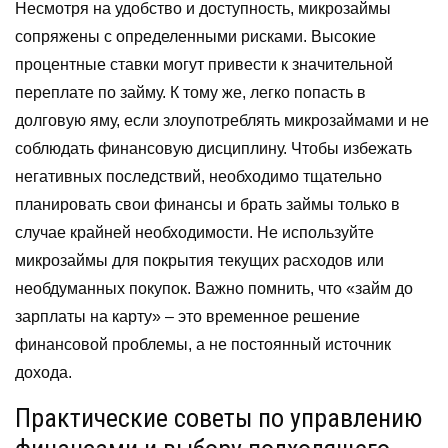
Несмотря на удобство и доступность, микрозаймы
сопряжены с определенными рисками. Высокие
процентные ставки могут привести к значительной
переплате по займу. К тому же, легко попасть в
долговую яму, если злоупотреблять микрозаймами и не
соблюдать финансовую дисциплину. Чтобы избежать
негативных последствий, необходимо тщательно
планировать свои финансы и брать займы только в
случае крайней необходимости. Не используйте
микрозаймы для покрытия текущих расходов или
необдуманных покупок. Важно помнить, что «займ до
зарплаты на карту» – это временное решение
финансовой проблемы, а не постоянный источник
дохода.
Практические советы по управлению