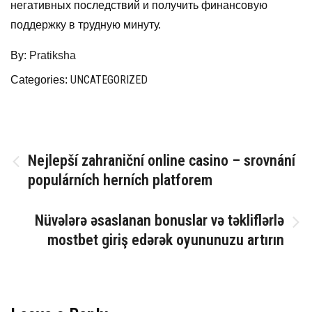
негативных последствий и получить финансовую
поддержку в трудную минуту.
By:
Pratiksha
UNCATEGORIZED
Categories:
Post
Nejlepší zahraniční online casino – srovnání
populárních herních platforem
navigation
Nüvələrə əsaslanan bonuslar və təkliflərlə
mostbet giriş edərək oyununuzu artırın