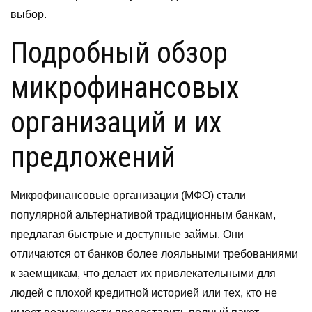
выбор.
Подробный обзор
микрофинансовых
организаций и их
предложений
Микрофинансовые организации (МФО) стали
популярной альтернативой традиционным банкам,
предлагая быстрые и доступные займы. Они
отличаются от банков более лояльными требованиями
к заемщикам, что делает их привлекательными для
людей с плохой кредитной историей или тех, кто не