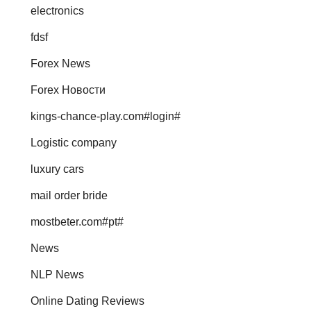
electronics
fdsf
Forex News
Forex Новости
kings-chance-play.com#login#
Logistic company
luxury cars
mail order bride
mostbeter.com#pt#
News
NLP News
Online Dating Reviews