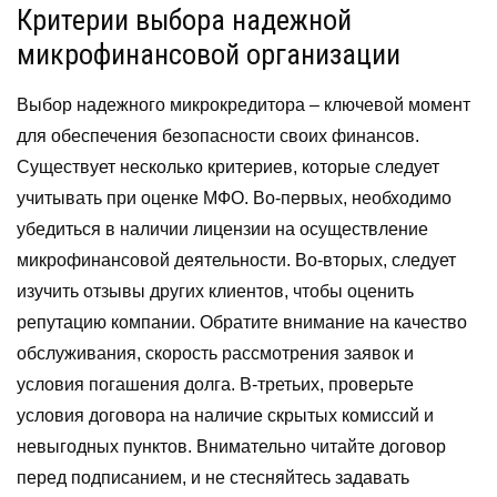
Критерии выбора надежной
микрофинансовой организации
Выбор надежного микрокредитора – ключевой момент
для обеспечения безопасности своих финансов.
Существует несколько критериев, которые следует
учитывать при оценке МФО. Во-первых, необходимо
убедиться в наличии лицензии на осуществление
микрофинансовой деятельности. Во-вторых, следует
изучить отзывы других клиентов, чтобы оценить
репутацию компании. Обратите внимание на качество
обслуживания, скорость рассмотрения заявок и
условия погашения долга. В-третьих, проверьте
условия договора на наличие скрытых комиссий и
невыгодных пунктов. Внимательно читайте договор
перед подписанием, и не стесняйтесь задавать