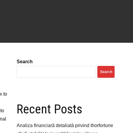
Search
Search
w to
Recent Posts
 to
gnal
Analiza financiară detaliată privind thorfortune