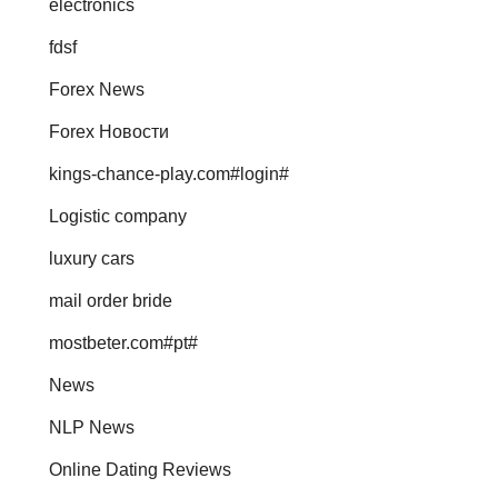
electronics
fdsf
Forex News
Forex Новости
kings-chance-play.com#login#
Logistic company
luxury cars
mail order bride
mostbeter.com#pt#
News
NLP News
Online Dating Reviews