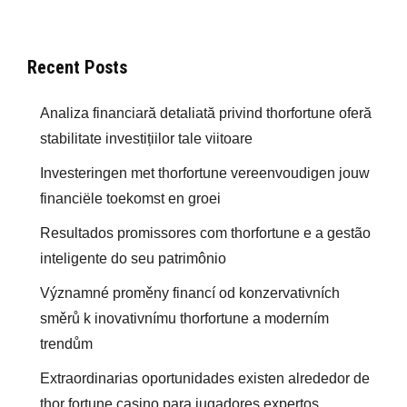
Recent Posts
Analiza financiară detaliată privind thorfortune oferă
stabilitate investițiilor tale viitoare
Investeringen met thorfortune vereenvoudigen jouw
financiële toekomst en groei
Resultados promissores com thorfortune e a gestão
inteligente do seu patrimônio
Významné proměny financí od konzervativních
směrů k inovativnímu thorfortune a moderním
trendům
Extraordinarias oportunidades existen alrededor de
thor fortune casino para jugadores expertos