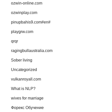
ozwin-online.com
ozwinplay.com
pinupbahis9.com#en#
playgrw.com
qrqr
ragingbullaustralia.com
Sober living
Uncategorized
vulkanroyall.com
What is NLP?
wives for marriage
Форекс Обучение