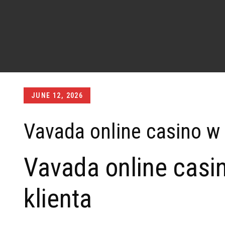
Posted
JUNE 12, 2026
on
Vavada online casino w 
Vavada online casi
klienta