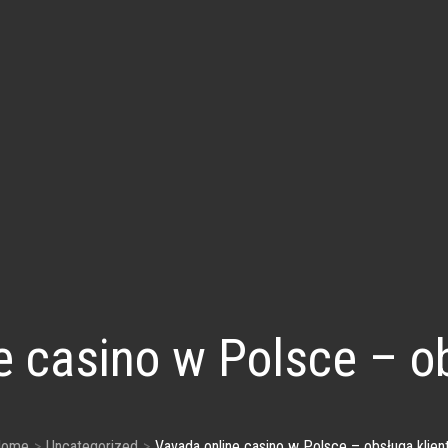
e casino w Polsce – ob
Home
Uncategorized
Vavada online casino w Polsce – obsługa klien