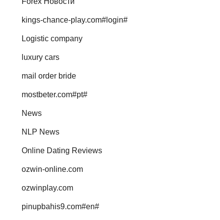
Forex Новости
kings-chance-play.com#login#
Logistic company
luxury cars
mail order bride
mostbeter.com#pt#
News
NLP News
Online Dating Reviews
ozwin-online.com
ozwinplay.com
pinupbahis9.com#en#