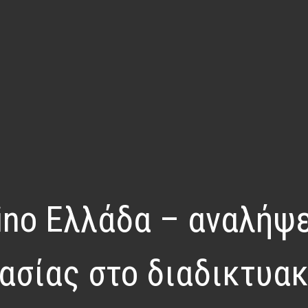
no Ελλάδα – αναλήψε
ασίας στο διαδικτυακ