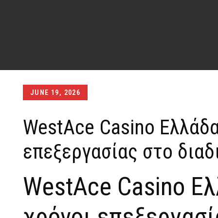
Posted
JUNE 19, 2026
on
WestAce Casino Ελλάδα
επεξεργασίας στο διαδ
WestAce Casino Ελ
χρόνοι επεξεργασί