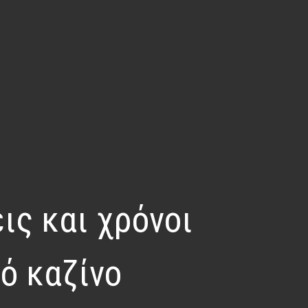
ις και χρόνοι
ό καζίνο