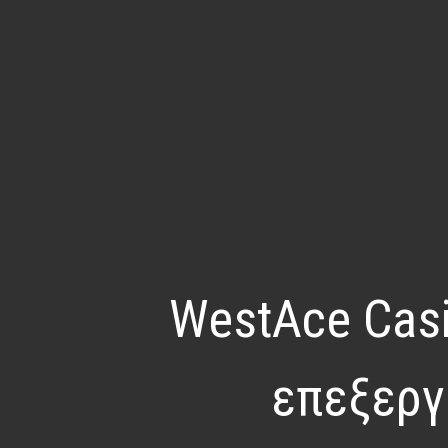
WestAce Casi
επεξεργ