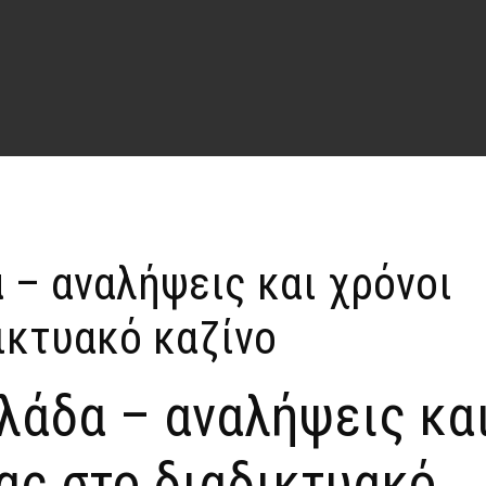
 – αναλήψεις και χρόνοι
ικτυακό καζίνο
λάδα – αναλήψεις κα
ας στο διαδικτυακό