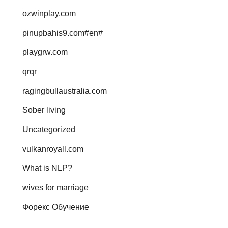
ozwinplay.com
pinupbahis9.com#en#
playgrw.com
qrqr
ragingbullaustralia.com
Sober living
Uncategorized
vulkanroyall.com
What is NLP?
wives for marriage
Форекс Обучение