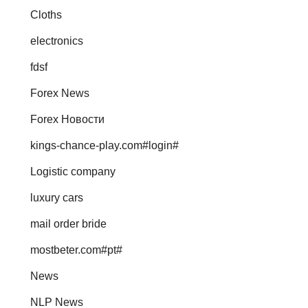
Cloths
electronics
fdsf
Forex News
Forex Новости
kings-chance-play.com#login#
Logistic company
luxury cars
mail order bride
mostbeter.com#pt#
News
NLP News