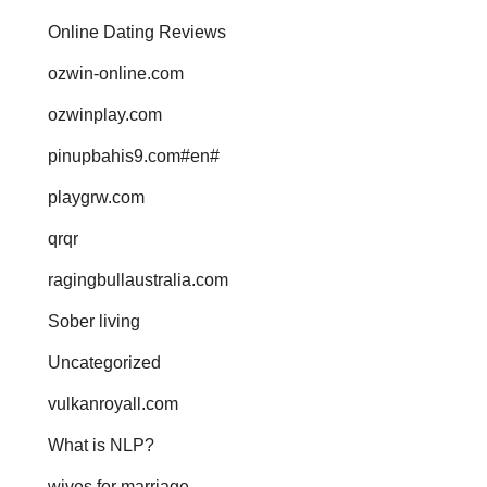
Online Dating Reviews
ozwin-online.com
ozwinplay.com
pinupbahis9.com#en#
playgrw.com
qrqr
ragingbullaustralia.com
Sober living
Uncategorized
vulkanroyall.com
What is NLP?
wives for marriage