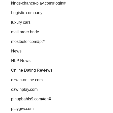
kings-chance-play.com#login#
Logistic company
luxury cars
mail order bride
mostbeter.com#pt#
News
NLP News
Online Dating Reviews
ozwin-online.com
ozwinplay.com
pinupbahis9.com#en#
playgrw.com