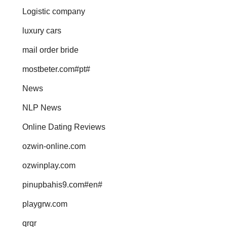
Logistic company
luxury cars
mail order bride
mostbeter.com#pt#
News
NLP News
Online Dating Reviews
ozwin-online.com
ozwinplay.com
pinupbahis9.com#en#
playgrw.com
qrqr