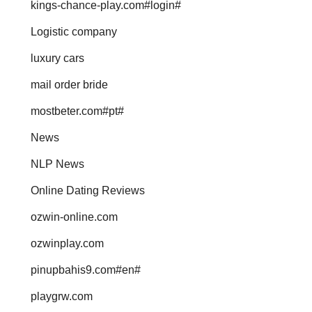
kings-chance-play.com#login#
Logistic company
luxury cars
mail order bride
mostbeter.com#pt#
News
NLP News
Online Dating Reviews
ozwin-online.com
ozwinplay.com
pinupbahis9.com#en#
playgrw.com