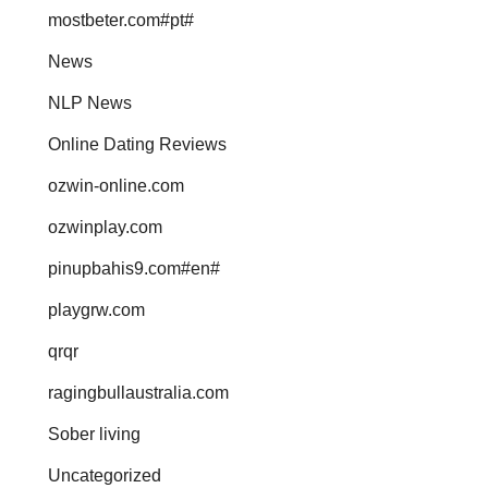
mostbeter.com#pt#
News
NLP News
Online Dating Reviews
ozwin-online.com
ozwinplay.com
pinupbahis9.com#en#
playgrw.com
qrqr
ragingbullaustralia.com
Sober living
Uncategorized