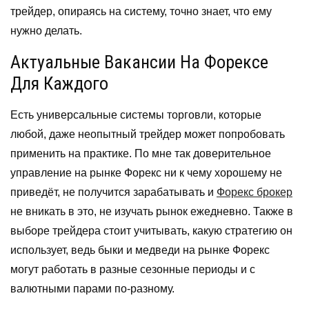
трейдер, опираясь на систему, точно знает, что ему
нужно делать.
Актуальные Вакансии На Форексе
Для Каждого
Есть универсальные системы торговли, которые
любой, даже неопытный трейдер может попробовать
применить на практике. По мне так доверительное
управление на рынке Форекс ни к чему хорошему не
приведёт, не получится зарабатывать и
Форекс брокер
не вникать в это, не изучать рынок ежедневно. Также в
выборе трейдера стоит учитывать, какую стратегию он
использует, ведь быки и медведи на рынке Форекс
могут работать в разные сезонные периоды и с
валютными парами по-разному.