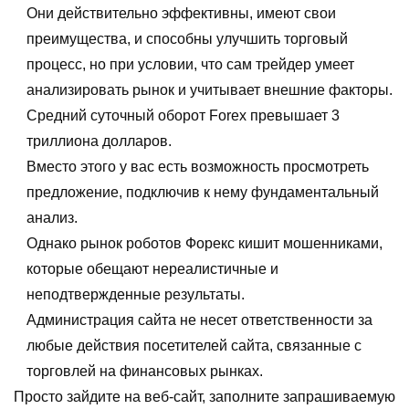
Они действительно эффективны, имеют свои
преимущества, и способны улучшить торговый
процесс, но при условии, что сам трейдер умеет
анализировать рынок и учитывает внешние факторы.
Средний суточный оборот Forex превышает 3
триллиона долларов.
Вместо этого у вас есть возможность просмотреть
предложение, подключив к нему фундаментальный
анализ.
Однако рынок роботов Форекс кишит мошенниками,
которые обещают нереалистичные и
неподтвержденные результаты.
Администрация сайта не несет ответственности за
любые действия посетителей сайта, связанные с
торговлей на финансовых рынках.
Просто зайдите на веб-сайт, заполните запрашиваемую