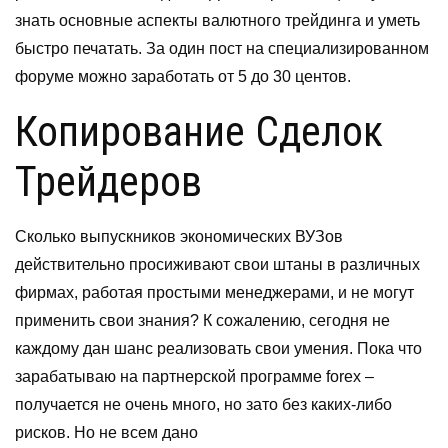
знать основные аспекты валютного трейдинга и уметь
быстро печатать. За один пост на специализированном
форуме можно заработать от 5 до 30 центов.
Копирование Сделок
Трейдеров
Сколько выпускников экономических ВУЗов
действительно просиживают свои штаны в различных
фирмах, работая простыми менеджерами, и не могут
применить свои знания? К сожалению, сегодня не
каждому дан шанс реализовать свои умения. Пока что
зарабатываю на партнерской программе forex –
получается не очень много, но зато без каких-либо
рисков. Но не всем дано