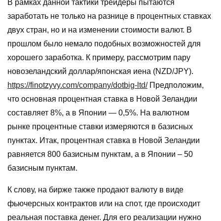
В рамках данной тактики трейдеры пытаются
заработать не только на разнице в процентных ставках
двух стран, но и на изменении стоимости валют. В
прошлом было немало подобных возможностей для
хорошего заработка. К примеру, рассмотрим пару
новозеландский доллар/японская иена (NZD/JPY).
https://finotzyvy.com/company/dotbig-ltd/
Предположим,
что основная процентная ставка в Новой Зеландии
составляет 8%, а в Японии — 0,5%. На валютном
рынке процентные ставки измеряются в базисных
пунктах. Итак, процентная ставка в Новой Зеландии
равняется 800 базисным пунктам, а в Японии – 50
базисным пунктам.
К слову, на бирже также продают валюту в виде
фьючерсных контрактов или на спот, где происходит
реальная поставка денег. Для его реализации нужно