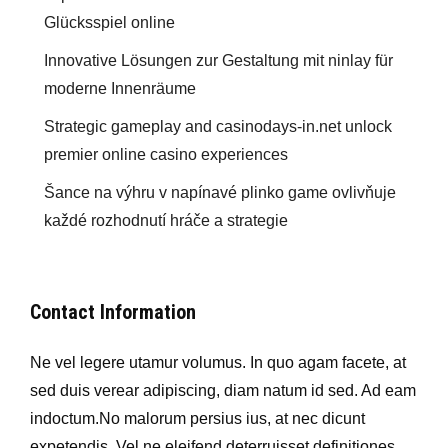
Glücksspiel online
Innovative Lösungen zur Gestaltung mit ninlay für
moderne Innenräume
Strategic gameplay and casinodays-in.net unlock
premier online casino experiences
Šance na výhru v napínavé plinko game ovlivňuje
každé rozhodnutí hráče a strategie
Contact Information
Ne vel legere utamur volumus. In quo agam facete, at
sed duis verear adipiscing, diam natum id sed. Ad eam
indoctum.No malorum persius ius, at nec dicunt
expetendis. Vel ne eleifend deterruisset definitiones.