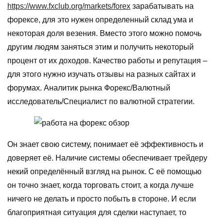
https://www.fxclub.org/markets/forex
зарабатывать на
форексе, для это нужен определенный склад ума и
некоторая доля везения. Вместо этого можно помочь
другим людям заняться этим и получить некоторый
процент от их доходов. Качество работы и репутация –
для этого нужно изучать отзывы на разных сайтах и
форумах. Аналитик рынка Форекс/Валютный
исследователь/Специалист по валютной стратегии.
Он знает свою систему, понимает её эффективность и
доверяет её. Наличие системы обеспечивает трейдеру
некий определённый взгляд на рынок. С её помощью
он точно знает, когда торговать стоит, а когда лучше
ничего не делать и просто побыть в стороне. И если
благоприятная ситуация для сделки наступает, то