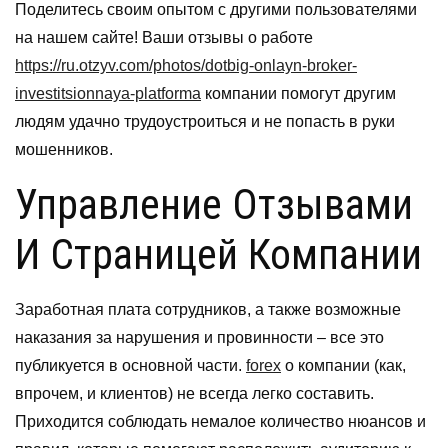
Поделитесь своим опытом с другими пользователями
на нашем сайте! Ваши отзывы о работе
https://ru.otzyv.com/photos/dotbig-onlayn-broker-
investitsionnaya-platforma
компании помогут другим
людям удачно трудоустроиться и не попасть в руки
мошенников.
Управление Отзывами
И Страницей Компании
Заработная плата сотрудников, а также возможные
наказания за нарушения и провинности – все это
публикуется в основной части.
forex
о компании (как,
впрочем, и клиентов) не всегда легко составить.
Приходится соблюдать немалое количество нюансов и