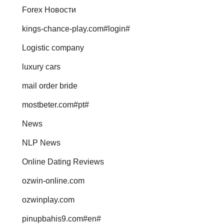
Forex Новости
kings-chance-play.com#login#
Logistic company
luxury cars
mail order bride
mostbeter.com#pt#
News
NLP News
Online Dating Reviews
ozwin-online.com
ozwinplay.com
pinupbahis9.com#en#