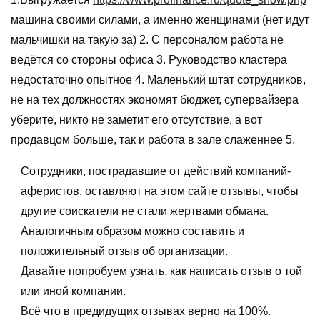
машина своими силами, а именно женщинами (нет идут
мальчишки на такую за) 2. С персоналом работа не
ведётся со стороны офиса 3. Руководство кластера
недостаточно опытное 4. Маленький штат сотрудников,
не на тех должностях экономят бюджет, супервайзера
уберите, никто не заметит его отсутствие, а вот
продавцом больше, так и работа в зале слаженнее 5.
Сотрудники, пострадавшие от действий компаний-
аферистов, оставляют на этом сайте отзывы, чтобы
другие соискатели не стали жертвами обмана.
Аналогичным образом можно составить и
положительный отзыв об организации.
Давайте попробуем узнать, как написать отзыв о той
или иной компании.
Всё что в предидущих отзывах верно на 100%.