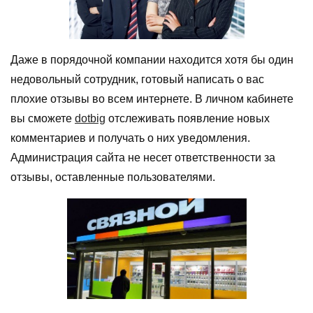
Даже в порядочной компании находится хотя бы один
недовольный сотрудник, готовый написать о вас
плохие отзывы во всем интернете. В личном кабинете
вы сможете
dotbig
отслеживать появление новых
комментариев и получать о них уведомления.
Администрация сайта не несет ответственности за
отзывы, оставленные пользователями.