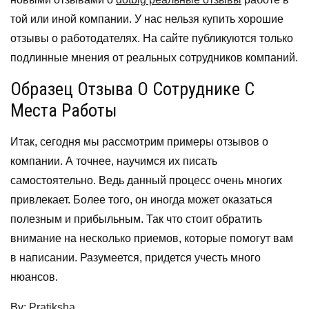
той или иной компании. У нас нельзя купить хорошие
отзывы о работодателях. На сайте публикуются только
подлинные мнения от реальных сотрудников компаний.
Образец Отзыва О Сотруднике С
Места Работы
Итак, сегодня мы рассмотрим примеры отзывов о
компании. А точнее, научимся их писать
самостоятельно. Ведь данный процесс очень многих
привлекает. Более того, он иногда может оказаться
полезным и прибыльным. Так что стоит обратить
внимание на несколько приемов, которые помогут вам
в написании. Разумеется, придется учесть много
нюансов.
By:
Pratiksha