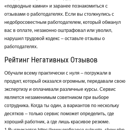
«подводные камни» и заранее познакомиться с
отзывами о работодателях. Если вы столкнулись с
недобросовестным работодателем, который обманул
вас в оплате, незаконно оштрафовал или уволил,
нарушил трудовой кодекс – оставьте отзывы о
работодателях.
Рейтинг Негативных Отзывов
Обучали всему практически с нуля – погружали в
продукт, который оказался огромным, передавали свою
экспертизу и оплачивали различные курсы. Сервис
является незаменимым советником при выборе
сотрудника. Когда ты один, а вариантов по нескольку
десятков – только сервис поможет определить, где
хороший работник, а где лишь красивое резюме.
1.Выгружается
https://www.profinance.ru/quote_show.php