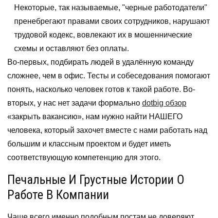
Некоторые, так называемые, "черные работодатели"
пренебрегают правами своих сотрудников, нарушают
трудовой кодекс, вовлекают их в мошеннические
схемы и оставляют без оплаты.
Во-первых, подбирать людей в удалённую команду
сложнее, чем в офис. Тесты и собеседования помогают
понять, насколько человек готов к такой работе. Во-
вторых, у нас нет задачи формально
dotbig обзор
«закрыть вакансию», нам нужно найти НАШЕГО
человека, который захочет вместе с нами работать над
большим и классным проектом и будет иметь
соответствующую компетенцию для этого.
Печальные И Грустные Истории О
Работе В Компании
Чаще всего именно подобным постам не доверяют