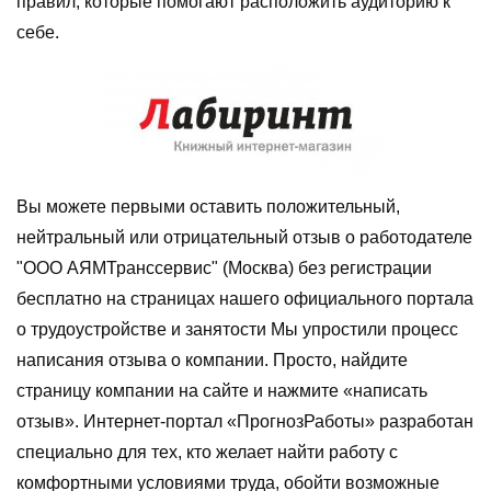
правил, которые помогают расположить аудиторию к
себе.
Вы можете первыми оставить положительный,
нейтральный или отрицательный отзыв о работодателе
"ООО АЯМТранссервис" (Москва) без регистрации
бесплатно на страницах нашего официального портала
о трудоустройстве и занятости Мы упростили процесс
написания отзыва о компании. Просто, найдите
страницу компании на сайте и нажмите «написать
отзыв». Интернет-портал «ПрогнозРаботы» разработан
специально для тех, кто желает найти работу с
комфортными условиями труда, обойти возможные