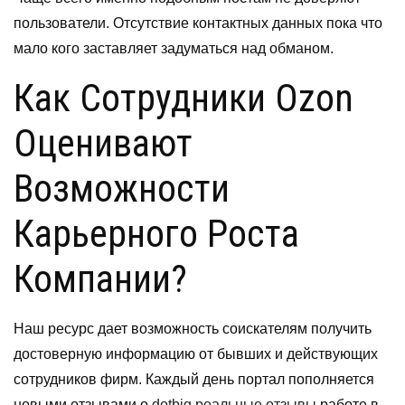
пользователи. Отсутствие контактных данных пока что
мало кого заставляет задуматься над обманом.
Как Сотрудники Ozon
Оценивают
Возможности
Карьерного Роста
Компании?
Наш ресурс дает возможность соискателям получить
достоверную информацию от бывших и действующих
сотрудников фирм. Каждый день портал пополняется
новыми отзывами о
dotbig реальные отзывы
работе в