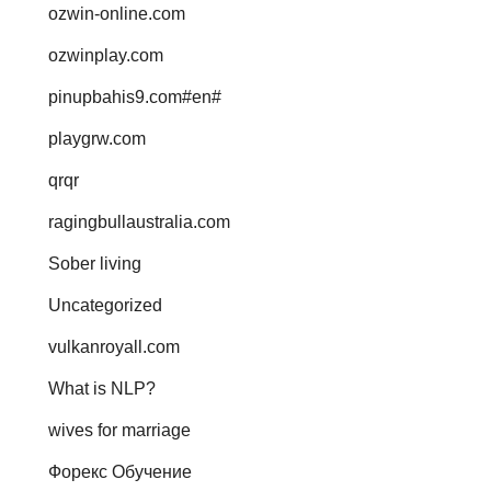
ozwin-online.com
ozwinplay.com
pinupbahis9.com#en#
playgrw.com
qrqr
ragingbullaustralia.com
Sober living
Uncategorized
vulkanroyall.com
What is NLP?
wives for marriage
Форекс Обучение