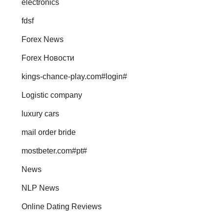
electronics
fdsf
Forex News
Forex Новости
kings-chance-play.com#login#
Logistic company
luxury cars
mail order bride
mostbeter.com#pt#
News
NLP News
Online Dating Reviews