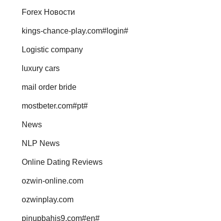
Forex Новости
kings-chance-play.com#login#
Logistic company
luxury cars
mail order bride
mostbeter.com#pt#
News
NLP News
Online Dating Reviews
ozwin-online.com
ozwinplay.com
pinupbahis9.com#en#