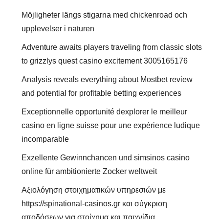
Möjligheter längs stigarna med chickenroad och
upplevelser i naturen
Adventure awaits players traveling from classic slots
to grizzlys quest casino excitement 3005165176
Analysis reveals everything about Mostbet review
and potential for profitable betting experiences
Exceptionnelle opportunité dexplorer le meilleur
casino en ligne suisse pour une expérience ludique
incomparable
Exzellente Gewinnchancen und simsinos casino
online für ambitionierte Zocker weltweit
Αξιολόγηση στοιχηματικών υπηρεσιών με
https://spinational-casinos.gr και σύγκριση
αποδόσεων για στοίχημα και παιχνίδια